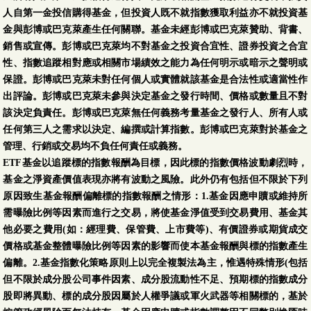
人自第一金投信購得基金，但投資人既不就指數獲取利益亦不就投資基
金與彭博或巴克萊產生任何關聯。基金未經彭博或巴克萊贊助、背書、
銷售或宣傳。彭博或巴克萊均不對基金之投資合宜性、證券投資之合宜
性、指數追蹤相對應或相關市場績效之能力為任何明示或暗示之聲明或
保證。彭博或巴克萊未對任何個人或實體就該基金是合法性或適當性作
出評論。彭博或巴克萊未參與決定基金之發行時間、價格或數量且不對
該決定負責任。彭博或巴克萊無任何義務考量基金之發行人、所有人或
任何第三人之需求以決定、編撰或計算指數。彭博或巴克萊對於基金之
管理、行銷或交易均不負任何責任或義務。
ETF基金以追蹤標的指數報酬為目標，因此標的指數價格波動劇烈時，
基金之淨資產價值表現亦將有波動之風險。此外仍有包括但不限於下列
原因致生基金報酬偏離標的指數報酬之情形：1.基金因應申贖或維持所
需曝險比例等因素而進行之交易，將使基金淨值受到交易費用、基金其
他必要之費用(如：經理費、保管費、上市費等)、有價證券或期貨成交
價格或基金整體曝險比例等因素的影響而使本基金報酬與標的指數產生
偏離。2.基金指數化策略原則上以完全複製法為主，惟遇特殊情形(包括
但不限於成分股公司事件因素、成分股流動性不足、預期標的指數成分
股即將異動、標的成分股因屬於人權爭議或軍火武器等相關標的，基於