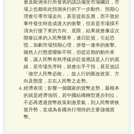
會及歐洲央行所發表的談話備受市場矚目，市
場上也都依此預測央行的下一步動作。預期心
理會引導市場走向，甚至提前反應，而不致於
事件發生時造成過大的衝擊，但若是市場摸不
清央行接下來的方向、底限，結果就會像這次
開春以來的人民幣匯率，連日貶值，引起恐
慌，加劇市場預期心理，併發一連串的衝擊。
雖然人行態度曖昧不明，但從近期的動作來
看，讓人民幣有秩序緩步貶值應該是人行的底
線，若市場失序時，就會出手干預，甚至放話
「做空人民幣必敗」。故人行的匯改政策、方
向及態度，左右人民幣之走勢。
經濟表現：影響一個國家的貨幣走勢，最根本
的就是經濟強弱，若中國結構轉型逐步到位，
不必再透過貨幣政策刺激景氣，則人民幣將恢
復升勢，並成為各國央行增持的主要儲備貨
幣。