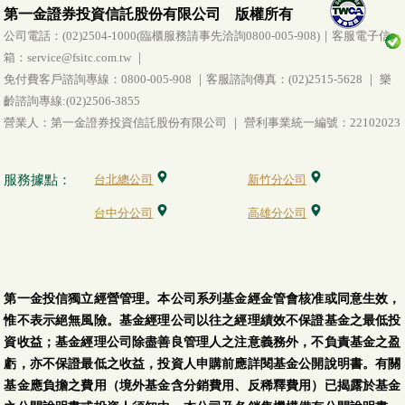
第一金證券投資信託股份有限公司 版權所有
公司電話：(02)2504-1000(臨櫃服務請事先洽詢0800-005-908)｜客服電子信
箱：service@fsitc.com.tw ｜
免付費客戶諮詢專線：0800-005-908 ｜客服諮詢傳真：(02)2515-5628 ｜ 樂
齡諮詢專線:(02)2506-3855
營業人：第一金證券投資信託股份有限公司 ｜ 營利事業統一編號：22102023
服務據點：
台北總公司
新竹分公司
台中分公司
高雄分公司
第一金投信獨立經營管理。本公司系列基金經金管會核准或同意生效，
惟不表示絕無風險。基金經理公司以往之經理績效不保證基金之最低投
資收益；基金經理公司除盡善良管理人之注意義務外，不負責基金之盈
虧，亦不保證最低之收益，投資人申購前應詳閱基金公開說明書。有關
基金應負擔之費用（境外基金含分銷費用、反稀釋費用）已揭露於基金