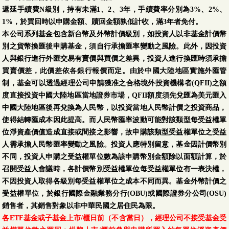
遞延手續費N級別，持有未滿1、2、3年，手續費率分別為3%、2%、
1%，於買回時以申購金額、贖回金額孰低計收，滿3年者免付。
本公司系列基金包含新台幣及外幣計價級別，如投資人以非基金計價幣
別之貨幣換匯後申購基金，須自行承擔匯率變動之風險。此外，因投資
人與銀行進行外匯交易有賣價與買價之差異，投資人進行換匯時須承擔
買賣價差，此價差依各銀行報價而定。由於中國大陸地區實施外匯管
制，基金可以透過經理公司申請獲准之合格境外投資機構者(QFII)之額
度直接投資中國大陸地區當地證券市場，QFII額度須先兌匯為美元匯入
中國大陸地區後再兌換為人民幣，以投資當地人民幣計價之投資商品，
使得結轉匯成本因此提高。而人民幣匯率波動可能對該類型每受益權單
位淨資產價值造成直接或間接之影響，故申購該類型受益權單位之受益
人需承擔人民幣匯率變動之風險。投資人應特別留意，基金因計價幣別
不同，投資人申購之受益權單位數為該申購幣別金額除以面額計算，於
召開受益人會議時，各計價幣別受益權單位每受益權單位有一表決權，
不因投資人取得各級別每受益權單位之成本不同而異。基金外幣計價之
受益權單位，於銀行國際金融業務分行(OBU)或國際證券分公司(OSU)
銷售者，其銷售對象以非中華民國之居住民為限。
各ETF基金或子基金上市/櫃日前（不含當日），經理公司不接受基金受