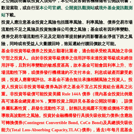
之公開說明書或投資人須知中，本公司及各銷售機構備有公開說明書，
歡迎索取，或自行至
本公司官網
、
公開資訊觀測站
或
境外基金資訊觀測
站
下載。
投資人應注意基金投資之風險包括匯率風險、利率風險、債券交易市場
流動性不足之風險及投資無擔保公司債之風險；基金或有因利率變動、
債券交易市場流動性不足及定期存單提前解約而影響基金淨值下跌之風
險，同時或有受益人大量贖回時，致延遲給付贖回價款之可能。
基金非投資等級債券之投資占顯著比重者，適合能承受較高風險之非保
守型之投資人。由於非投資等級債券之信用評等未達投資等級或未經信
用評等，且對利率變動的敏感度甚高，故本基金可能會因利率上升、市
場流動性下降，或債券發行機構違約不支付本金、利息或破產而蒙受虧
損，投資人應審慎評估。本基金不適合無法承擔相關風險之投資人。投
資人投資以非投資等級債券為訴求之基金不宜占其投資組合過高之比
重。非投資等級債可能投資美國 Rule 144A 債券（境內基金投資比例最
高可達基金總資產30％，實際投資上限詳見各基金公開說明書），該債
券屬私募性質，易發生流動性不足，財務訊息揭露不完整或價格不透明
導致高波動性之風險。投資於金融機構發行具損失吸收能力債券(含應急
可轉換債券(Contingent Convertible Bond, CoCo Bond)及具總損失吸收
能力(Total Loss-Absorbing Capacity,TLAC)債券)，過去1年每月底基金