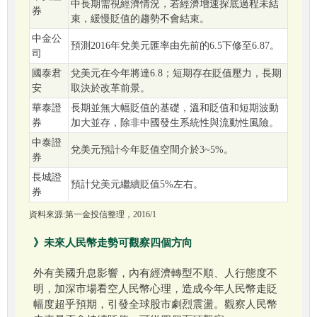
中長期需視經濟情況，若經濟增速探底過程未結
券
束，緩慢貶值的趨勢不會結束。
中金公
預測2016年兌美元匯率由先前的6.5下修至6.87。
司
國泰君
兌美元在今年將達6.8；短期存在貶值壓力，長期
安
取決於改革前景。
華泰證
長期並無大幅貶值的基礎，溫和貶值和短期波動
券
加大並存，除非中國發生系統性與流動性風險。
中泰證
兌美元預計今年貶值空間介於3~5%。
券
長城證
預計兌美元繼續貶值5%左右。
券
資料來源:第一金投信整理，2016/1
》未來人民幣走勢可觀察四個方向
外有美國升息影響，內有經濟轉型不順、人行態度不
明，加深市場看空人民幣心理，造成今年人民幣走貶
幅度超乎預期，引發全球股市劇烈震盪。觀察人民幣