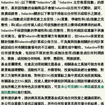
Solactive AG (以下簡稱“Solactive”)是「Solactive 太空衛星指數」的授
權方。基於該指數的金融商品不會被Solactive以任何方式贊助、認可、
推廣或銷售，Solactive關於以下事項不得做出任何明示或暗示之陳述、
保證:(a)指數成分證券投資之合宜性；(b)質量、準確性和(或)指數之完
整性；和(或)(c)任何個人或公司從指數的使用上獲得或將獲得的結果。
Solactive不保證指數的準確性和(或)完整性，對任何錯誤或遺漏不承擔
任何責任。儘管Solactive對被授權方有義務責任，但Solactive保留更改
關於指數和Solactive的計算或公佈方法，不負責與指數相關的任何計算
錯誤或任何有關指數發布的不正確性、延遲性或中斷性。Solactive不對
任何損害負責，包括但不限於使用(或無法使用)指數造成任何利潤損
失、業務，或招致任何特殊、附帶、懲罰性、間接損害。
基金若屬環境、社會及治理相關主題基金，相關基金之風險可能含有產
業景氣循環變動、流動性不足、外匯管制、投資地區政經社會變動、對
第三方資料來源依賴、對特定ESG投資重點之集中度或其他投資風險。
有關基金之ESG資訊，投資人應於申購前詳閱基金公開說明書或投資人
須知所載之所有特色及目標等資訊，可至
本公司官網ESG專區
或至
基金
資訊觀測站
進行查詢。
資料僅供參考，請勿將其視為買賣基金或其他任何投資之建議或要約。
本公司自當盡力提供正確資訊，所作任何投資意見與市場分析結果，係