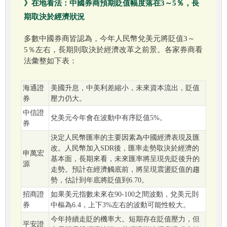
》在地看法：中國券商預期貶值幅度落在3～5％，長
期取決於經濟狀況
多數中國券商皆認為，今年人民幣兌美元將貶值3～
5％左右，長期則取決於經濟改革之前景。各家券商看
法彙整如下表：
海通證
美國升息，中美利差縮小，未來資本流出，貶值
券
壓力仍大。
中信證
兌美元今年會在波動中有序貶值5%。
券
決定人民幣匯率的主要因素為中國經濟表現及匯
改。人民幣加入SDR後，匯率走勢取決於經濟的
申萬宏
基本面，長期來看，未來匯率將呈現先貶後升的
源
走勢。預計在經濟觸底前，將呈現震盪貶值的趨
勢，估計到年底將貶值到6.70。
招商證
如果美元指數未來在90-100之間波動，兌美元則
券
中樞為6.4，上下3%左右的波動可能性較大。
今年持續走貶的機率大。短期存在貶值壓力，但
平安證