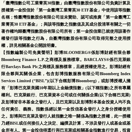
「臺灣指數公司工業菁英30指數」由臺灣指數股份有限公司負責計算及
授權第一金投信於「第一金臺灣工業菁英30 ETF基金」中使用該等指數
名稱；惟臺灣指數股份有限公司並未贊助、認可或推廣「第一金臺灣工
業菁英30 ETF基金」；與該等指數之指數值及其成分股清單有關之一切
著作權均歸臺灣指數股份有限公司所有；第一金投信業已就使用該著作
權發行該等指數之行為，自臺灣指數股份有限公司取得完整之使用授
權，詳見相關基金公開說明書。
【指數編製公司免責聲明】彭博BLOOMERG®係彭博財經有限合夥
Bloomberg Finance L.P.之商標及服務標章。BARCLAYS®係巴克萊銀
行Barclays Bank Plc之商標及服務標章，且經授權使用之。彭博財經有
限合夥與其關係企業，包含彭博指數服務有限公司Bloomberg Index
Services Limited (“BISL”)(以下合稱彭博Bloomberg)，或彭博授權人擁
有「彭博巴克萊美國10年期以上金融債指數」(以下稱指數)之所有專屬
權利。巴克萊銀行、巴克萊資本公司或任何關係企業(以下合稱巴克萊)
及彭博皆非本基金之發行人，且巴克萊以及彭博對本基金投資人均不負
任何責任、義務。指數係經以第一金投信基金發行人之身分授權使用
之。彭博與巴克萊及發行人就指數之唯一關係為指數之授權，此一授權
乃經BISL或任何接任人之決定、編撰及計算，不涉及發行人或基金或基
金所有人。第一金投信得逕行與巴克萊或相關基金指數進行交易，投資