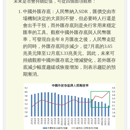
未來是否會持續貶值，可從四個面項觀察：
中國外匯存底：人民幣納入SDR，匯價交由市
場機制決定的大原則不變，但必要時人行還是
會出手干預，而外匯存底則是央行常用來穩定
匯率的工具。觀察中國外匯存底與人民幣匯
率，可發現自去年８月匯改之後，人民幣走貶
的同時，外匯存底同步減少，從7月底的3.65
兆美元降至12月底3.33兆美元。因此，未來可
持續觀察中國外匯存底之增減變化，若外匯存
底減少幅度趨緩或恢復增加，則表示趨貶的預
期漸消。