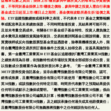
益權單位數之買回；掛牌上市/櫃前參與申購所買入的每單位淨資產價
值，不等同於基金掛牌上市/櫃後之價格，參與申購之投資人需自行承擔
基金成立日起至上市/櫃日止之期間，基金價格波動所產生折/溢價之風
險。
ETF追蹤指數績效或殖利率之表現，不代表本 ETF 基金之實際報酬
率或配息率及未來績效保證，不同時間進場投資，其結果將可能不同，
且並未考量交易成本。有關各ETF基金或子基金特性、投資人應負擔之
成本費用及相關投資風險等資訊，交易前應詳閱基金公開說明書。首次
買賣槓桿或反向指數股票型基金受益憑證者，除專業機構投資人外，限
符合臺灣證券交易所所訂適格條件之投資人始得交易，並簽具風險預告
書。第一金臺灣工業菁英30 ETF基金以追蹤標的｢臺灣工業菁英30指數｣
之績效表現為目標，依指數特性或市場狀況買進全部或部分成分股，並
以指數成分股權重作為個股持股比率之參考。「第一金臺灣工業菁英
30ETF證券投資信託基金」並非由臺灣指數股份有限公司贊助、認可、
銷售或推廣，且臺灣指數股份有限公司不就使用「臺灣指數公司工業菁
英30指數」或該指數於任何特定日期、時間所代表數字之預期結果提供
任何明示或默示之擔保或聲明。「臺灣指數公司工業菁英30指數」係由
臺灣指數股份有限公司編製及計算；惟臺灣指數股份有限公司不就「臺
灣指數公司工業菁英30指數」及之錯誤承擔任何過失或其他賠償責任；
且臺灣指數股份有限公司無義務將指數中之任何錯誤告知任何人。