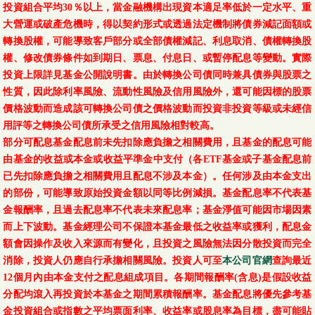
投資組合平均30％以上，當金融機構出現資本適足率低於一定水平、重
大營運或破產危機時，得以契約形式或透過法定機制將債券減記面額或
轉換股權，可能導致客戶部分或全部債權減記、利息取消、債權轉換股
權、修改債券條件如到期日、票息、付息日、或暫停配息等變動。實際
投資上限詳見基金公開說明書。由於轉換公司債同時兼具債券與股票之
性質，因此除利率風險、流動性風險及信用風險外，還可能因標的股票
價格波動而造成該可轉換公司債之價格波動而投資非投資等級或未經信
用評等之轉換公司債所承受之信用風險相對較高。
部分可配息基金配息前未先扣除應負擔之相關費用，且基金的配息可能
由基金的收益或本金或收益平準金中支付（各ETF基金或子基金配息前
已先扣除應負擔之相關費用且配息不涉及本金）。任何涉及由本金支出
的部份，可能導致原始投資金額以同等比例減損。基金配息率不代表基
金報酬率，且過去配息率不代表未來配息率；基金淨值可能因市場因素
而上下波動。基金經理公司不保證本基金最低之收益率或獲利，配息金
額會因操作及收入來源而有變化，且投資之風險無法因分散投資而完全
消除，投資人仍應自行承擔相關風險。投資人可至
本公司官網
查詢最近
12個月內由本金支付之配息組成項目。各期間報酬率(含息)是假設收益
分配均滾入再投資於本基金之期間累積報酬率。基金配息將優先參考基
金投資組合或指數之平均票面利率、收益率或股息率為目標，盡可能貼