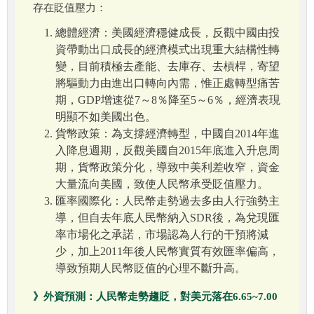
存在貶值壓力：
總體經濟：美國經濟穩健成長，反觀中國由投
資帶動出口成長的經濟模式出現重大結構性轉
變，目前積極去產能、去庫存、去槓桿，寄望
將驅動力由進出口轉向內需，惟正處轉型痛苦
期，GDP增速從7～8％降至5～6％，經濟表現
明顯不如美國出色。
貨幣政策：為支撐經濟轉型，中國自2014年進
入降息週期，反觀美國自2015年底進入升息周
期，貨幣政策分化，導致中美利差收窄，資金
大量流向美國，致使人民幣承受貶值壓力。
匯率國際化：人民幣走勢過去多由人行強勢主
導，但自去年底人民幣納入SDR後，為兌現匯
率市場化之承諾，市場認為人行的干預將減
少，加上2011年後人民幣實質有效匯率偏高，
導致預期人民幣貶值的心理不斷升高。
》外資預測：人民幣走勢趨貶，對美元落在6.65~7.00