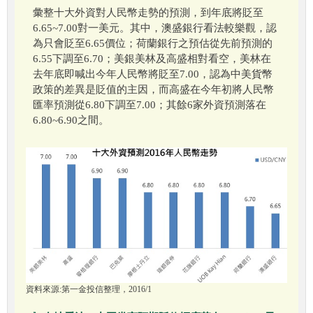
彙整十大外資對人民幣走勢的預測，到年底將貶至
6.65~7.00對一美元。其中，澳盛銀行看法較樂觀，認
為只會貶至6.65價位；荷蘭銀行之預估從先前預測的
6.55下調至6.70；美銀美林及高盛相對看空，美林在
去年底即喊出今年人民幣將貶至7.00，認為中美貨幣
政策的差異是貶值的主因，而高盛在今年初將人民幣
匯率預測從6.80下調至7.00；其餘6家外資預測落在
6.80~6.90之間。
資料來源:第一金投信整理，2016/1