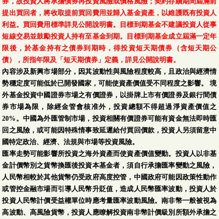
券，故投資人將承擔債券再投資風險或價格風險；契約存續期間屆滿前
提出買回者，將收取提前買回費用並歸入基金資產，以維護既有投資人
利益。買回費用標準詳見公開說明書。目標到期基金不建議投資人從事
短線交易並鼓勵投資人持有至基金到期。目標到期基金成立屆滿一定年
限後，於基金持有之債券到期時，得投資短天期債券（含短天期公
債），所指年限及「短天期債券」定義，詳見公開說明書。
內容涉及新興市場部分，因其波動性與風險程度較高，且政治與經濟情
勢穩定度可能低於已開發國家，可能使資產價值受不同程度之影響。 境
外基金投資中國證券市場之有價證券，以掛牌上市有價證券及銀行間債
券市場為限，除經金管會核准外，投資總額不得超過淨資產價值之
20%。中國為外匯管制市場，投資相關有價證券可能有資金無法即時匯
回之風險，或可能因特殊情事致延遲給付買回價款，投資人另須留意中
國特定政治、經濟、法規與巿場等投資風險。
匯率走勢可能影響所投資之海外資產而使資產價值變動。投資人以非基
金計價幣別之貨幣換匯後投資本基金者，須自行承擔匯率變動之風險，
人民幣相較於其他貨幣仍受政府高度控管，中國政府可能因政策性動作
或管控金融市場而引導人民幣升貶值，造成人民幣匯率波動，投資人於
投資人民幣計價受益權單位時應考量匯率波動風險。南非幣一般被視為
高波動、高風險貨幣，投資人應瞭解投資南非幣計價級別所額外承擔之