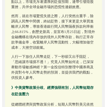
點以上，市場充斥著濃厚的貶值預期，連帶引發陸股
重挫，共伴全球金融市場的恐慌性連鎖效應。
然而，就在市場驚慌失措之際，人行突然出重手，除
調高人民幣中間價，終結貶勢，接下來更是大舉買進
離岸人民幣，導致香港銀行間人民幣隔夜拆款利率衝
上66.815%，創歷史新高，並宣布1月25日起，對境外
金融機構在境內存放的境外人民幣存款，執行正常存
款準備金率，收緊離岸人民幣流動性，大幅增加做空
成本，大挫空頭銳氣。
人行一下放任人民幣走貶，下一秒卻又出手阻貶，
「思緒讓市場摸不透！」究竟人民幣如何走，已深深
牽動市場敏感神經？第一金投信特別整理中國券商及
外資對今年人民幣走勢的預測，並提供我們的觀點，
供投資人參考。
》中美貨幣政策分歧、經濟強弱有別，人民幣短期存
在貶值壓力
從總體經濟與貨幣政策分析，短期人民幣對美元依然