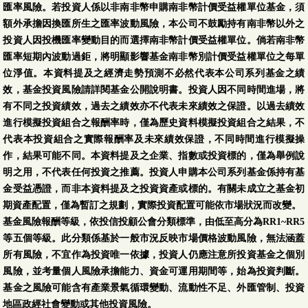
匯率風險。若投資人係以非南非幣申購南非幣計價受益權單位基金，須
額外承擔因換匯所生之匯率波動風險，本公司不鼓勵持有南非幣以外之
投資人因投機匯率變動目的而選擇南非幣計價受益權單位。倘若南非幣
匯率短期內波動過鉅，將明顯影響基金南非幣別計價受益權單位之每單
位淨值。本資料提及之經濟走勢預測不必然代表本公司系列基金之績
效，基金投資風險請詳閱基金公開說明書。投資人因不同時間進場，將
有不同之投資績效，過去之績效亦不代表未來績效之保證。以過去績效
進行模擬投資組合之報酬率時，僅為歷史資料模擬投資組合之結果，不
代表本投資組合之實際報酬率及未來績效保證，不同時間進行模擬操
作，結果可能不同。本資料提及之企業、指數或投資標的，僅為舉例說
明之用，不代表任何投資之推薦。投資人申購本公司系列基金係持有基
金受益憑證，而非本資料提及之投資資產或標的。有關未成立之基金初
期資產配置，僅為暫訂之規劃，實際投資配置可能依市場狀況而改變。
基金風險報酬等級，依投信投顧公會分類標準，由低至高分為RR1~RR5
等五個等級。此分類係基於一般市況反映市場價格波動風險，無法涵蓋
所有風險，不宜作為投資唯一依據，投資人仍應注意所投資基金之個別
風險，並考量個人風險承擔能力、資金可運用期間等，始為投資判斷。
基金之風險可能含有產業景氣循環變動、流動性不足、外匯管制、投資
地區政經社會變動或其他投資風險。