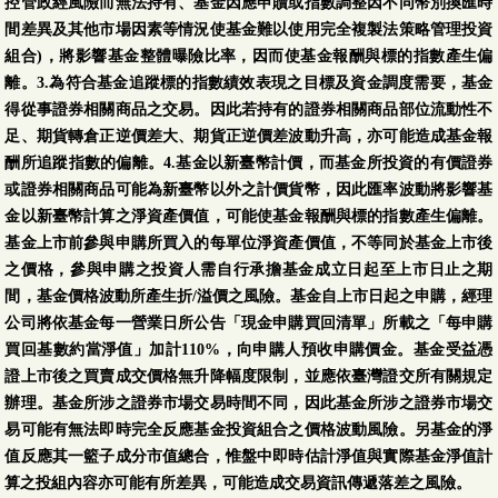
控管政經風險而無法持有、基金因應申贖或指數調整因不同幣別換匯時
間差異及其他市場因素等情況使基金難以使用完全複製法策略管理投資
組合)，將影響基金整體曝險比率，因而使基金報酬與標的指數產生偏
離。3.為符合基金追蹤標的指數績效表現之目標及資金調度需要，基金
得從事證券相關商品之交易。因此若持有的證券相關商品部位流動性不
足、期貨轉倉正逆價差大、期貨正逆價差波動升高，亦可能造成基金報
酬所追蹤指數的偏離。4.基金以新臺幣計價，而基金所投資的有價證券
或證券相關商品可能為新臺幣以外之計價貨幣，因此匯率波動將影響基
金以新臺幣計算之淨資產價值，可能使基金報酬與標的指數產生偏離。
基金上市前參與申購所買入的每單位淨資產價值，不等同於基金上市後
之價格，參與申購之投資人需自行承擔基金成立日起至上市日止之期
間，基金價格波動所產生折/溢價之風險。基金自上市日起之申購，經理
公司將依基金每一營業日所公告「現金申購買回清單」所載之「每申購
買回基數約當淨值」加計110%，向申購人預收申購價金。基金受益憑
證上市後之買賣成交價格無升降幅度限制，並應依臺灣證交所有關規定
辦理。基金所涉之證券市場交易時間不同，因此基金所涉之證券市場交
易可能有無法即時完全反應基金投資組合之價格波動風險。另基金的淨
值反應其一籃子成分市值總合，惟盤中即時估計淨值與實際基金淨值計
算之投組內容亦可能有所差異，可能造成交易資訊傳遞落差之風險。