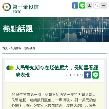
熱點話題
首頁
>
投資情報
>
熱點話題
人民幣短期存在貶值壓力，長期需看經
濟表現
2016/01/21
2016年開市第一周，意想不到的第一隻黑天鵝竟是人
民幣急貶，連續數日貶值，一舉摜破6.5對一美元的信
心關卡，在岸與離岸人民幣匯差一度擴大到1400個基