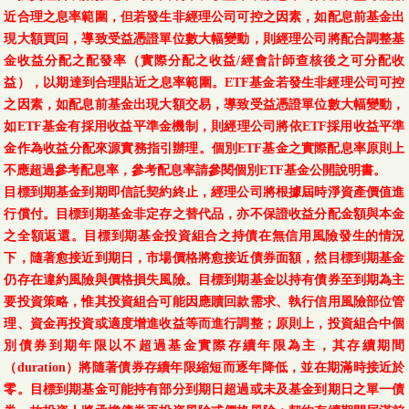
近合理之息率範圍，但若發生非經理公司可控之因素，如配息前基金出
現大額買回，導致受益憑證單位數大幅變動，則經理公司將配合調整基
金收益分配之配發率（實際分配之收益/經會計師查核後之可分配收
益），以期達到合理貼近之息率範圍。ETF基金若發生非經理公司可控
之因素，如配息前基金出現大額交易，導致受益憑證單位數大幅變動，
如ETF基金有採用收益平準金機制，則經理公司將依ETF採用收益平準
金作為收益分配來源實務指引辦理。個別ETF基金之實際配息率原則上
不應超過參考配息率，參考配息率請參閱個別ETF基金公開說明書。
目標到期基金到期即信託契約終止，經理公司將根據屆時淨資產價值進
行償付。目標到期基金非定存之替代品，亦不保證收益分配金額與本金
之全額返還。目標到期基金投資組合之持債在無信用風險發生的情況
下，隨著愈接近到期日，市場價格將愈接近債券面額，然目標到期基金
仍存在違約風險與價格損失風險。目標到期基金以持有債券至到期為主
要投資策略，惟其投資組合可能因應贖回款需求、執行信用風險部位管
理、資金再投資或適度增進收益等而進行調整；原則上，投資組合中個
別債券到期年限以不超過基金實際存續年限為主，其存續期間
（duration）將隨著債券存續年限縮短而逐年降低，並在期滿時接近於
零。目標到期基金可能持有部分到期日超過或未及基金到期日之單一債