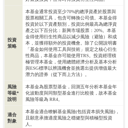
本基金通常投資至少70%的總淨資產於股票與
股票相關工具，包含可轉換公司債。本基金得
投資於以下資產類別，投資比例最高為總淨資
產之以下百分比：新興市場股票：20%。本基
金得使用衍生性商品以減少風險（避險）和成
投資
本，並獲得額外的投資機會。除了公開說明書
策略
「基金如何使用工具與技術」規定之核心衍生
性商品，本基金亦可能使用TRS。投資經理積
極管理本基金，使用總體經濟分析及基本分析
與ESG標準以辨識機會並挑選出提供增值最大
潛力的證券（從下而上方法）。
風險
本基金為股票型基金，回測五年分析本基金年
等級*
化波動度與同類型基金進行比較後，故本基金
說明
風險等級為 RR4。
本基金適合瞭解基金風險(包括資本損失風險)，
適合
且願意承擔適度風險之穩健型與積極型投資
對象
人。