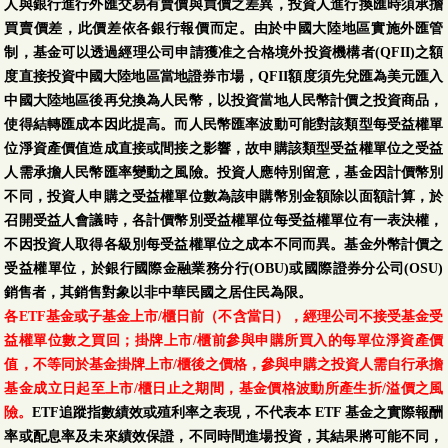
人與銀行進行外匯交易有賣價與買價之差異，投資人進行換匯時須承擔
買賣價差，此價差依各銀行報價而定。由於中國大陸地區實施外匯管
制，基金可以透過經理公司申請獲准之合格境外投資機構者(QFII)之額
度直接投資中國大陸地區當地證券市場，QFII額度須先兌匯為美元匯入
中國大陸地區後再兌換為人民幣，以投資當地人民幣計價之投資商品，
使得結轉匯成本因此提高。而人民幣匯率波動可能對該類型每受益權單
位淨資產價值造成直接或間接之影響，故申購該類型受益權單位之受益
人需承擔人民幣匯率變動之風險。投資人應特別留意，基金因計價幣別
不同，投資人申購之受益權單位數為該申購幣別金額除以面額計算，於
召開受益人會議時，各計價幣別受益權單位每受益權單位有一表決權，
不因投資人取得各級別每受益權單位之成本不同而異。基金外幣計價之
受益權單位，於銀行國際金融業務分行(OBU)或國際證券分公司(OSU)
銷售者，其銷售對象以非中華民國之居住民為限。
各ETF基金或子基金上市/櫃日前（不含當日），經理公司不接受基金受
益權單位數之買回；掛牌上市/櫃前參與申購所買入的每單位淨資產價
值，不等同於基金掛牌上市/櫃後之價格，參與申購之投資人需自行承擔
基金成立日起至上市/櫃日止之期間，基金價格波動所產生折/溢價之風
險。
ETF追蹤指數績效或殖利率之表現，不代表本 ETF 基金之實際報酬
率或配息率及未來績效保證，不同時間進場投資，其結果將可能不同，