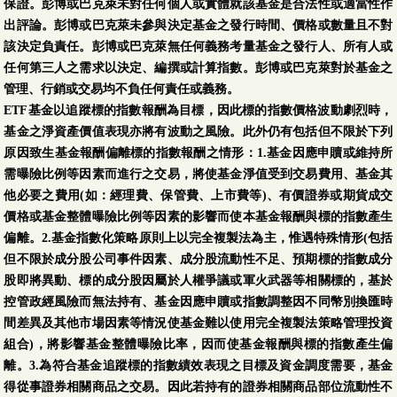
保證。彭博或巴克萊未對任何個人或實體就該基金是合法性或適當性作
出評論。彭博或巴克萊未參與決定基金之發行時間、價格或數量且不對
該決定負責任。彭博或巴克萊無任何義務考量基金之發行人、所有人或
任何第三人之需求以決定、編撰或計算指數。彭博或巴克萊對於基金之
管理、行銷或交易均不負任何責任或義務。
ETF基金以追蹤標的指數報酬為目標，因此標的指數價格波動劇烈時，
基金之淨資產價值表現亦將有波動之風險。此外仍有包括但不限於下列
原因致生基金報酬偏離標的指數報酬之情形：1.基金因應申贖或維持所
需曝險比例等因素而進行之交易，將使基金淨值受到交易費用、基金其
他必要之費用(如：經理費、保管費、上市費等)、有價證券或期貨成交
價格或基金整體曝險比例等因素的影響而使本基金報酬與標的指數產生
偏離。2.基金指數化策略原則上以完全複製法為主，惟遇特殊情形(包括
但不限於成分股公司事件因素、成分股流動性不足、預期標的指數成分
股即將異動、標的成分股因屬於人權爭議或軍火武器等相關標的，基於
控管政經風險而無法持有、基金因應申贖或指數調整因不同幣別換匯時
間差異及其他市場因素等情況使基金難以使用完全複製法策略管理投資
組合)，將影響基金整體曝險比率，因而使基金報酬與標的指數產生偏
離。3.為符合基金追蹤標的指數績效表現之目標及資金調度需要，基金
得從事證券相關商品之交易。因此若持有的證券相關商品部位流動性不