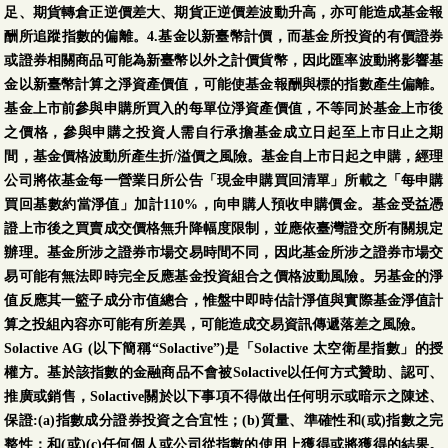
足、期貨轉倉正逆價差大、期貨正逆價差波動升高，亦可能造成基金報
酬所追蹤指數的偏離。4.基金以新臺幣計價，而基金所投資的有價證券
或證券相關商品可能為新臺幣以外之計價貨幣，因此匯率波動將影響基
金以新臺幣計算之淨資產價值，可能使基金報酬與標的指數產生偏離。
基金上市前參與申購所買入的每單位淨資產價值，不等同於基金上市後
之價格，參與申購之投資人需自行承擔基金成立日起至上市日止之期
間，基金價格波動所產生折/溢價之風險。基金自上市日起之申購，經理
公司將依基金每一營業日所公告「現金申購買回清單」所載之「每申購
買回基數約當淨值」加計110%，向申購人預收申購價金。基金受益憑
證上市後之買賣成交價格無升降幅度限制，並應依臺灣證交所有關規定
辦理。基金所涉之證券市場交易時間不同，因此基金所涉之證券市場交
易可能有無法即時完全反應基金投資組合之價格波動風險。另基金的淨
值反應其一籃子成分市值總合，惟盤中即時估計淨值與實際基金淨值計
算之投組內容亦可能有所差異，可能造成交易資訊傳遞落差之風險。
Solactive AG (以下簡稱“Solactive”)是「Solactive 太空衛星指數」的授
權方。基於該指數的金融商品不會被Solactive以任何方式贊助、認可、
推廣或銷售，Solactive關於以下事項不得做出任何明示或暗示之陳述、
保證:(a)指數成分證券投資之合宜性；(b)質量、準確性和(或)指數之完
整性；和(或)(c)任何個人或公司從指數的使用上獲得或將獲得的結果。