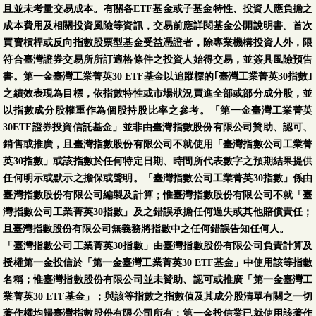
且並未考量交易成本。有關各ETF基金或子基金特性、投資人應負擔之
成本費用及相關投資風險等資訊，交易前應詳閱基金公開說明書。首次
買賣槓桿或反向指數股票型基金受益憑證者，除專業機構投資人外，限
符合臺灣證券交易所所訂適格條件之投資人始得交易，並簽具風險預告
書。第一金臺灣工業菁英30 ETF基金以追蹤標的｢臺灣工業菁英30指數｣
之績效表現為目標，依指數特性或市場狀況買進全部或部分成分股，並
以指數成分股權重作為個股持股比率之參考。「第一金臺灣工業菁英
30ETF證券投資信託基金」並非由臺灣指數股份有限公司贊助、認可、
銷售或推廣，且臺灣指數股份有限公司不就使用「臺灣指數公司工業菁
英30指數」或該指數於任何特定日期、時間所代表數字之預期結果提供
任何明示或默示之擔保或聲明。「臺灣指數公司工業菁英30指數」係由
臺灣指數股份有限公司編製及計算；惟臺灣指數股份有限公司不就「臺
灣指數公司工業菁英30指數」及之錯誤承擔任何過失或其他賠償責任；
且臺灣指數股份有限公司無義務將指數中之任何錯誤告知任何人。
「臺灣指數公司工業菁英30指數」由臺灣指數股份有限公司負責計算及
授權第一金投信於「第一金臺灣工業菁英30 ETF基金」中使用該等指數
名稱；惟臺灣指數股份有限公司並未贊助、認可或推廣「第一金臺灣工
業菁英30 ETF基金」；與該等指數之指數值及其成分股清單有關之一切
著作權均歸臺灣指數股份有限公司所有；第一金投信業已就使用該著作