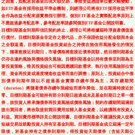
之因素，如配息前基金出現大額交易，導致受益憑證單位數大幅變動，
如ETF基金有採用收益平準金機制，則經理公司將依ETF採用收益平準
金作為收益分配來源實務指引辦理。個別ETF基金之實際配息率原則上
不應超過參考配息率，參考配息率請參閱個別ETF基金公開說明書。
目標到期基金到期即信託契約終止，經理公司將根據屆時淨資產價值進
行償付。目標到期基金非定存之替代品，亦不保證收益分配金額與本金
之全額返還。目標到期基金投資組合之持債在無信用風險發生的情況
下，隨著愈接近到期日，市場價格將愈接近債券面額，然目標到期基金
仍存在違約風險與價格損失風險。目標到期基金以持有債券至到期為主
要投資策略，惟其投資組合可能因應贖回款需求、執行信用風險部位管
理、資金再投資或適度增進收益等而進行調整；原則上，投資組合中個
別債券到期年限以不超過基金實際存續年限為主，其存續期間
（duration）將隨著債券存續年限縮短而逐年降低，並在期滿時接近於
零。目標到期基金可能持有部分到期日超過或未及基金到期日之單一債
券，故投資人將承擔債券再投資風險或價格風險；契約存續期間屆滿前
提出買回者，將收取提前買回費用並歸入基金資產，以維護既有投資人
利益。買回費用標準詳見公開說明書。目標到期基金不建議投資人從事
短線交易並鼓勵投資人持有至基金到期。目標到期基金成立屆滿一定年
限後，於基金持有之債券到期時，得投資短天期債券（含短天期公