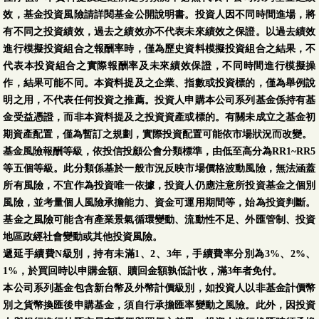
效，基金投資風險請詳閱基金公開說明書。投資人因不同時間進場，將
有不同之投資績效，過去之績效亦不代表未來績效之保證。以過去績效
進行模擬投資組合之報酬率時，僅為歷史資料模擬投資組合之結果，不
代表本投資組合之實際報酬率及未來績效保證，不同時間進行模擬操
作，結果可能不同。本資料提及之企業、指數或投資標的，僅為舉例說
明之用，不代表任何投資之推薦。投資人申購本公司系列基金係持有基
金受益憑證，而非本資料提及之投資資產或標的。有關未成立之基金初
期資產配置，僅為暫訂之規劃，實際投資配置可能依市場狀況而改變。
基金風險報酬等級，依投信投顧公會分類標準，由低至高分為RR1~RR5
等五個等級。此分類係基於一般市況反映市場價格波動風險，無法涵蓋
所有風險，不宜作為投資唯一依據，投資人仍應注意所投資基金之個別
風險，並考量個人風險承擔能力、資金可運用期間等，始為投資判斷。
基金之風險可能含有產業景氣循環變動、流動性不足、外匯管制、投資
地區政經社會變動或其他投資風險。
遞延手續費N級別，持有未滿1、2、3年，手續費率分別為3%、2%、
1%，於買回時以申購金額、贖回金額孰低計收，滿3年者免付。
本公司系列基金包含新台幣及外幣計價級別，如投資人以非基金計價幣
別之貨幣換匯後申購基金，須自行承擔匯率變動之風險。此外，因投資