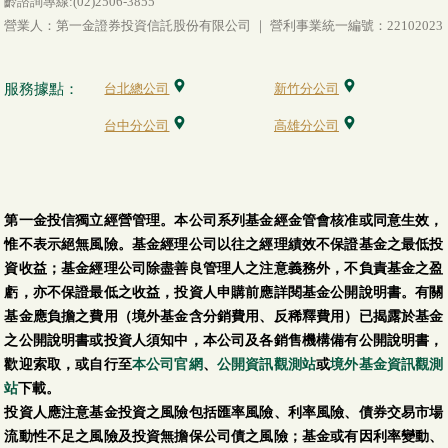
齡諮詢專線:(02)2506-3855
營業人：第一金證券投資信託股份有限公司 ｜ 營利事業統一編號：22102023
服務據點：
台北總公司
新竹分公司
台中分公司
高雄分公司
第一金投信獨立經營管理。本公司系列基金經金管會核准或同意生效，
惟不表示絕無風險。基金經理公司以往之經理績效不保證基金之最低投
資收益；基金經理公司除盡善良管理人之注意義務外，不負責基金之盈
虧，亦不保證最低之收益，投資人申購前應詳閱基金公開說明書。有關
基金應負擔之費用（境外基金含分銷費用、反稀釋費用）已揭露於基金
之公開說明書或投資人須知中，本公司及各銷售機構備有公開說明書，
歡迎索取，或自行至
本公司官網
、
公開資訊觀測站
或
境外基金資訊觀測
站
下載。
投資人應注意基金投資之風險包括匯率風險、利率風險、債券交易市場
流動性不足之風險及投資無擔保公司債之風險；基金或有因利率變動、