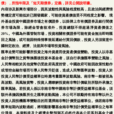
債），所指年限及「短天期債券」定義，詳見公開說明書。
內容涉及新興市場部分，因其波動性與風險程度較高，且政治與經濟情
勢穩定度可能低於已開發國家，可能使資產價值受不同程度之影響。 境
外基金投資中國證券市場之有價證券，以掛牌上市有價證券及銀行間債
券市場為限，除經金管會核准外，投資總額不得超過淨資產價值之
20%。中國為外匯管制市場，投資相關有價證券可能有資金無法即時匯
回之風險，或可能因特殊情事致延遲給付買回價款，投資人另須留意中
國特定政治、經濟、法規與巿場等投資風險。
匯率走勢可能影響所投資之海外資產而使資產價值變動。投資人以非基
金計價幣別之貨幣換匯後投資本基金者，須自行承擔匯率變動之風險，
人民幣相較於其他貨幣仍受政府高度控管，中國政府可能因政策性動作
或管控金融市場而引導人民幣升貶值，造成人民幣匯率波動，投資人於
投資人民幣計價受益權單位時應考量匯率波動風險。南非幣一般被視為
高波動、高風險貨幣，投資人應瞭解投資南非幣計價級別所額外承擔之
匯率風險。若投資人係以非南非幣申購南非幣計價受益權單位基金，須
額外承擔因換匯所生之匯率波動風險，本公司不鼓勵持有南非幣以外之
投資人因投機匯率變動目的而選擇南非幣計價受益權單位。倘若南非幣
匯率短期內波動過鉅，將明顯影響基金南非幣別計價受益權單位之每單
位淨值。本資料提及之經濟走勢預測不必然代表本公司系列基金之績