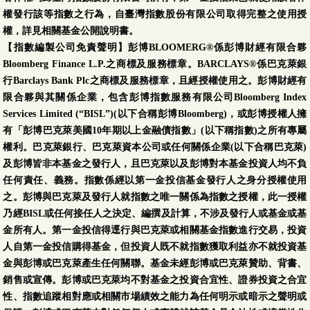
權發行該等指數之行為，自臺灣指數股份有限公司取得完整之使用授
權，詳見相關基金公開說明書。
【指數編製公司免責聲明】彭博BLOOMERG®係彭博財經有限合夥
Bloomberg Finance L.P.之商標及服務標章。BARCLAYS®係巴克萊銀
行Barclays Bank Plc之商標及服務標章，且經授權使用之。彭博財經有
限合夥與其關係企業，包含彭博指數服務有限公司Bloomberg Index
Services Limited (“BISL”)(以下合稱彭博Bloomberg)，或彭博授權人擁
有「彭博巴克萊美國10年期以上金融債指數」(以下稱指數)之所有專屬
權利。巴克萊銀行、巴克萊資本公司或任何關係企業(以下合稱巴克萊)
及彭博皆非本基金之發行人，且巴克萊以及彭博對本基金投資人均不負
任何責任、義務。指數係經以第一金投信基金發行人之身分授權使用
之。彭博與巴克萊及發行人就指數之唯一關係為指數之授權，此一授權
乃經BISL或任何接任人之決定、編撰及計算，不涉及發行人或基金或基
金所有人。第一金投信得逕行與巴克萊或相關基金指數進行交易，投資
人自第一金投信購得基金，但投資人既不就指數獲取利益亦不就投資基
金與彭博或巴克萊產生任何關聯。基金未經彭博或巴克萊贊助、背書、
銷售或宣傳。彭博或巴克萊均不對基金之投資合宜性、證券投資之合宜
性、指數追蹤相對應或相關市場績效之能力為任何明示或暗示之聲明或