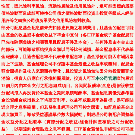
性質，因此除利率風險、流動性風險及信用風險外，還可能因標的股票
價格波動而造成該可轉換公司債之價格波動而投資非投資等級或未經信
用評等之轉換公司債所承受之信用風險相對較高。
部分可配息基金配息前未先扣除應負擔之相關費用，且基金的配息可能
由基金的收益或本金或收益平準金中支付（各ETF基金或子基金配息前
已先扣除應負擔之相關費用且配息不涉及本金）。任何涉及由本金支出
的部份，可能導致原始投資金額以同等比例減損。基金配息率不代表基
金報酬率，且過去配息率不代表未來配息率；基金淨值可能因市場因素
而上下波動。基金經理公司不保證本基金最低之收益率或獲利，配息金
額會因操作及收入來源而有變化，且投資之風險無法因分散投資而完全
消除，投資人仍應自行承擔相關風險。投資人可至
本公司官網
查詢最近
12個月內由本金支付之配息組成項目。各期間報酬率(含息)是假設收益
分配均滾入再投資於本基金之期間累積報酬率。基金配息將優先參考基
金投資組合或指數之平均票面利率、收益率或股息率為目標，盡可能貼
近合理之息率範圍，但若發生非經理公司可控之因素，如配息前基金出
現大額買回，導致受益憑證單位數大幅變動，則經理公司將配合調整基
金收益分配之配發率（實際分配之收益/經會計師查核後之可分配收
益），以期達到合理貼近之息率範圍。ETF基金若發生非經理公司可控