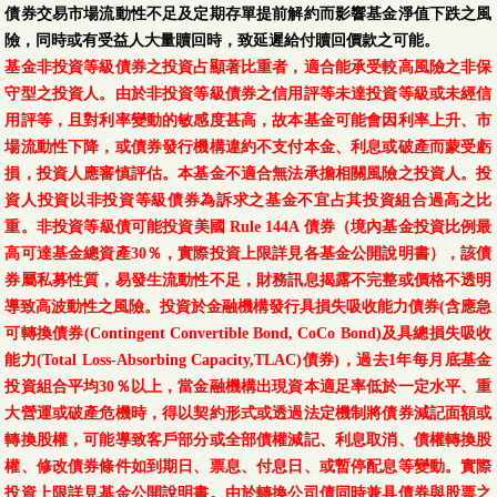
債券交易市場流動性不足及定期存單提前解約而影響基金淨值下跌之風
險，同時或有受益人大量贖回時，致延遲給付贖回價款之可能。
基金非投資等級債券之投資占顯著比重者，適合能承受較高風險之非保
守型之投資人。由於非投資等級債券之信用評等未達投資等級或未經信
用評等，且對利率變動的敏感度甚高，故本基金可能會因利率上升、市
場流動性下降，或債券發行機構違約不支付本金、利息或破產而蒙受虧
損，投資人應審慎評估。本基金不適合無法承擔相關風險之投資人。投
資人投資以非投資等級債券為訴求之基金不宜占其投資組合過高之比
重。非投資等級債可能投資美國 Rule 144A 債券（境內基金投資比例最
高可達基金總資產30％，實際投資上限詳見各基金公開說明書），該債
券屬私募性質，易發生流動性不足，財務訊息揭露不完整或價格不透明
導致高波動性之風險。投資於金融機構發行具損失吸收能力債券(含應急
可轉換債券(Contingent Convertible Bond, CoCo Bond)及具總損失吸收
能力(Total Loss-Absorbing Capacity,TLAC)債券)，過去1年每月底基金
投資組合平均30％以上，當金融機構出現資本適足率低於一定水平、重
大營運或破產危機時，得以契約形式或透過法定機制將債券減記面額或
轉換股權，可能導致客戶部分或全部債權減記、利息取消、債權轉換股
權、修改債券條件如到期日、票息、付息日、或暫停配息等變動。實際
投資上限詳見基金公開說明書。由於轉換公司債同時兼具債券與股票之