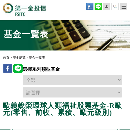
基金一覽表
首頁
>
基金總覽
>
基金一覽表
選擇系列類型基金
歐義銳榮環球人類福祉股票基金-R歐
元(零售、前收、累積、歐元級別)