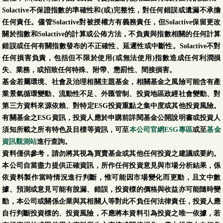
Solactive不保證指數的準確性和(或)完整性，對任何錯誤或遺漏不承擔
任何責任。儘管Solactive對被授權方有義務責任，但Solactive保留更改
關於指數和Solactive的計算或公佈方法，不負責與指數相關的任何計算
錯誤或任何有關指數發布的不正確性、延遲性或中斷性。Solactive不對
任何損害負責，包括但不限於使用(或無法使用)指數造成任何利潤損
失、業務，或招致任何特殊、附帶、懲罰性、間接損害。
基金若屬環境、社會及治理相關主題基金，相關基金之風險可能含有產
業景氣循環變動、流動性不足、外匯管制、投資地區政經社會變動、對
第三方資料來源依賴、對特定ESG投資重點之集中度或其他投資風險。
有關基金之ESG資訊，投資人應於申購前詳閱基金公開說明書或投資人
須知所載之所有特色及目標等資訊，可至
本公司官網ESG專區
或至
基金
資訊觀測站
進行查詢。
資料僅供參考，請勿將其視為買賣基金或其他任何投資之建議或要約。
本公司自當盡力提供正確資訊，所作任何投資意見與市場分析結果，係
依資料製作當時情況進行判斷，惟可能因市場變化而更動，且文中數
據、預測或意見可能有脫漏、錯誤，投資標的價格與收益亦可能隨時變
動，本公司或關係企業與其相關人等對此不負任何法律責任，投資人應
自行判斷投資標的、投資風險，不應將本資料引為投資之唯一依據，若