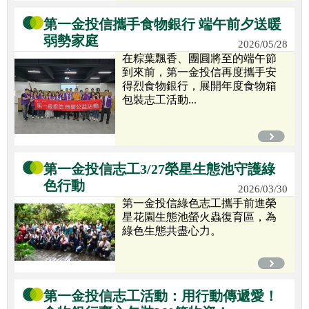
第一金投信攜手食物銀行 端午前夕送暖
弱勢家庭
2026/05/28
在粽葉飄香、團圓將至的端午節
到來前，第一金投信再度攜手安
得烈食物銀行，展開年度食物箱
包裝志工活動...
第一金投信志工3/27榮星生態池守護綠
色行動
2026/03/30
第一金投信綠色志工攜手前進榮
星花園生態池螢火蟲復育區，為
綠色生態共盡心力。
第一金投信志工活動：用行動傳遞愛！