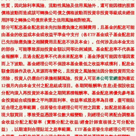
性質，因此除利率風險、流動性風險及信用風險外，還可能因標的股票
價格波動而造成該可轉換公司債之價格波動而投資非投資等級或未經信
用評等之轉換公司債所承受之信用風險相對較高。
部分可配息基金配息前未先扣除應負擔之相關費用，且基金的配息可能
由基金的收益或本金或收益平準金中支付（各ETF基金或子基金配息前
已先扣除應負擔之相關費用且配息不涉及本金）。任何涉及由本金支出
的部份，可能導致原始投資金額以同等比例減損。基金配息率不代表基
金報酬率，且過去配息率不代表未來配息率；基金淨值可能因市場因素
而上下波動。基金經理公司不保證本基金最低之收益率或獲利，配息金
額會因操作及收入來源而有變化，且投資之風險無法因分散投資而完全
消除，投資人仍應自行承擔相關風險。投資人可至
本公司官網
查詢最近
12個月內由本金支付之配息組成項目。各期間報酬率(含息)是假設收益
分配均滾入再投資於本基金之期間累積報酬率。基金配息將優先參考基
金投資組合或指數之平均票面利率、收益率或股息率為目標，盡可能貼
近合理之息率範圍，但若發生非經理公司可控之因素，如配息前基金出
現大額買回，導致受益憑證單位數大幅變動，則經理公司將配合調整基
金收益分配之配發率（實際分配之收益/經會計師查核後之可分配收
益），以期達到合理貼近之息率範圍。ETF基金若發生非經理公司可控