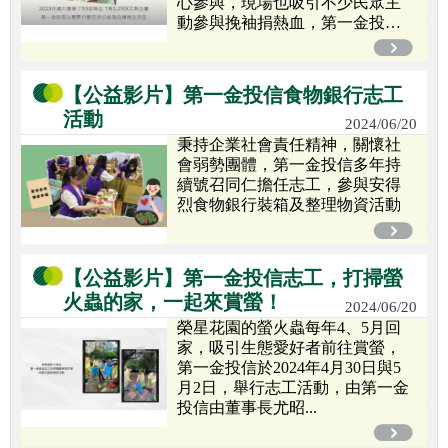
心參與，現場也吸引不少民眾主
動參與挽袖捐熱血，第一金投
信...
【公益影片】第一金投信食物銀行志工
活動
2024/06/20
秉持企業社會責任精神，關懷社
會弱勢團體，第一金投信多年持
續號召同仁擔任志工，參與安得
烈食物銀行裝箱及整理物資活動
【公益影片】第一金投信志工，打掃螢
火蟲的家，一起來賞螢！
2024/06/20
榮星花園的螢火蟲每年4、5月回
家，吸引生態愛好者前往賞螢，
第一金投信於2024年4月30日與5
月2日，舉行志工活動，由第一金
投信由董事長尤昭...