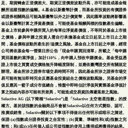
足、期貨轉倉正逆價差大、期貨正逆價差波動升高，亦可能造成基金報
酬所追蹤指數的偏離。4.基金以新臺幣計價，而基金所投資的有價證券
或證券相關商品可能為新臺幣以外之計價貨幣，因此匯率波動將影響基
金以新臺幣計算之淨資產價值，可能使基金報酬與標的指數產生偏離。
基金上市前參與申購所買入的每單位淨資產價值，不等同於基金上市後
之價格，參與申購之投資人需自行承擔基金成立日起至上市日止之期
間，基金價格波動所產生折/溢價之風險。基金自上市日起之申購，經理
公司將依基金每一營業日所公告「現金申購買回清單」所載之「每申購
買回基數約當淨值」加計110%，向申購人預收申購價金。基金受益憑
證上市後之買賣成交價格無升降幅度限制，並應依臺灣證交所有關規定
辦理。基金所涉之證券市場交易時間不同，因此基金所涉之證券市場交
易可能有無法即時完全反應基金投資組合之價格波動風險。另基金的淨
值反應其一籃子成分市值總合，惟盤中即時估計淨值與實際基金淨值計
算之投組內容亦可能有所差異，可能造成交易資訊傳遞落差之風險。
Solactive AG (以下簡稱“Solactive”)是「Solactive 太空衛星指數」的授
權方。基於該指數的金融商品不會被Solactive以任何方式贊助、認可、
推廣或銷售，Solactive關於以下事項不得做出任何明示或暗示之陳述、
保證:(a)指數成分證券投資之合宜性；(b)質量、準確性和(或)指數之完
整性；和(或)(c)任何個人或公司從指數的使用上獲得或將獲得的結果。