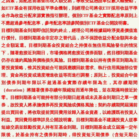
之因素，如配息前基金出現大額交易，導致受益憑證單位數大幅變動，
如ETF基金有採用收益平準金機制，則經理公司將依ETF採用收益平準
金作為收益分配來源實務指引辦理。個別ETF基金之實際配息率原則上
不應超過參考配息率，參考配息率請參閱個別ETF基金公開說明書。
目標到期基金到期即信託契約終止，經理公司將根據屆時淨資產價值進
行償付。目標到期基金非定存之替代品，亦不保證收益分配金額與本金
之全額返還。目標到期基金投資組合之持債在無信用風險發生的情況
下，隨著愈接近到期日，市場價格將愈接近債券面額，然目標到期基金
仍存在違約風險與價格損失風險。目標到期基金以持有債券至到期為主
要投資策略，惟其投資組合可能因應贖回款需求、執行信用風險部位管
理、資金再投資或適度增進收益等而進行調整；原則上，投資組合中個
別債券到期年限以不超過基金實際存續年限為主，其存續期間
（duration）將隨著債券存續年限縮短而逐年降低，並在期滿時接近於
零。目標到期基金可能持有部分到期日超過或未及基金到期日之單一債
券，故投資人將承擔債券再投資風險或價格風險；契約存續期間屆滿前
提出買回者，將收取提前買回費用並歸入基金資產，以維護既有投資人
利益。買回費用標準詳見公開說明書。目標到期基金不建議投資人從事
短線交易並鼓勵投資人持有至基金到期。目標到期基金成立屆滿一定年
限後，於基金持有之債券到期時，得投資短天期債券（含短天期公