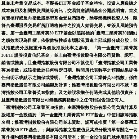
且並未考量交易成本。有關各ETF基金或子基金特性、投資人應負擔之
成本費用及相關投資風險等資訊，交易前應詳閱基金公開說明書。首次
買賣槓桿或反向指數股票型基金受益憑證者，除專業機構投資人外，限
符合臺灣證券交易所所訂適格條件之投資人始得交易，並簽具風險預告
書。第一金臺灣工業菁英30 ETF基金以追蹤標的｢臺灣工業菁英30指數｣
之績效表現為目標，依指數特性或市場狀況買進全部或部分成分股，並
以指數成分股權重作為個股持股比率之參考。「第一金臺灣工業菁英
30ETF證券投資信託基金」並非由臺灣指數股份有限公司贊助、認可、
銷售或推廣，且臺灣指數股份有限公司不就使用「臺灣指數公司工業菁
英30指數」或該指數於任何特定日期、時間所代表數字之預期結果提供
任何明示或默示之擔保或聲明。「臺灣指數公司工業菁英30指數」係由
臺灣指數股份有限公司編製及計算；惟臺灣指數股份有限公司不就「臺
灣指數公司工業菁英30指數」及之錯誤承擔任何過失或其他賠償責任；
且臺灣指數股份有限公司無義務將指數中之任何錯誤告知任何人。
「臺灣指數公司工業菁英30指數」由臺灣指數股份有限公司負責計算及
授權第一金投信於「第一金臺灣工業菁英30 ETF基金」中使用該等指數
名稱；惟臺灣指數股份有限公司並未贊助、認可或推廣「第一金臺灣工
業菁英30 ETF基金」；與該等指數之指數值及其成分股清單有關之一切
著作權均歸臺灣指數股份有限公司所有；第一金投信業已就使用該著作