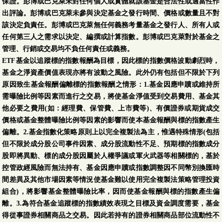
保證。彭博或巴克萊未對任何個人或實體就該基金是合法性或適當性作
出評論。彭博或巴克萊未參與決定基金之發行時間、價格或數量且不對
該決定負責任。彭博或巴克萊無任何義務考量基金之發行人、所有人或
任何第三人之需求以決定、編撰或計算指數。彭博或巴克萊對於基金之
管理、行銷或交易均不負任何責任或義務。
ETF基金以追蹤標的指數報酬為目標，因此標的指數價格波動劇烈時，
基金之淨資產價值表現亦將有波動之風險。此外仍有包括但不限於下列
原因致生基金報酬偏離標的指數報酬之情形：1.基金因應申贖或維持所
需曝險比例等因素而進行之交易，將使基金淨值受到交易費用、基金其
他必要之費用(如：經理費、保管費、上市費等)、有價證券或期貨成交
價格或基金整體曝險比例等因素的影響而使本基金報酬與標的指數產生
偏離。2.基金指數化策略原則上以完全複製法為主，惟遇特殊情形(包括
但不限於成分股公司事件因素、成分股流動性不足、預期標的指數成分
股即將異動、標的成分股因屬於人權爭議或軍火武器等相關標的，基於
控管政經風險而無法持有、基金因應申贖或指數調整因不同幣別換匯時
間差異及其他市場因素等情況使基金難以使用完全複製法策略管理投資
組合)，將影響基金整體曝險比率，因而使基金報酬與標的指數產生偏
離。3.為符合基金追蹤標的指數績效表現之目標及資金調度需要，基金
得從事證券相關商品之交易。因此若持有的證券相關商品部位流動性不