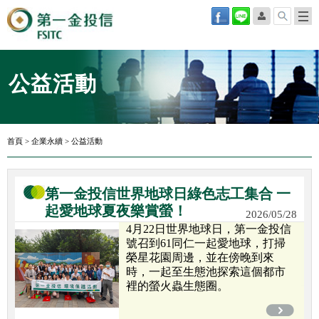
公益活動
首頁
>
企業永續
>
公益活動
第一金投信世界地球日綠色志工集合 一
起愛地球夏夜樂賞螢！
2026/05/28
4月22日世界地球日，第一金投信
號召到61同仁一起愛地球，打掃
榮星花園周邊，並在傍晚到來
時，一起至生態池探索這個都市
裡的螢火蟲生態圈。