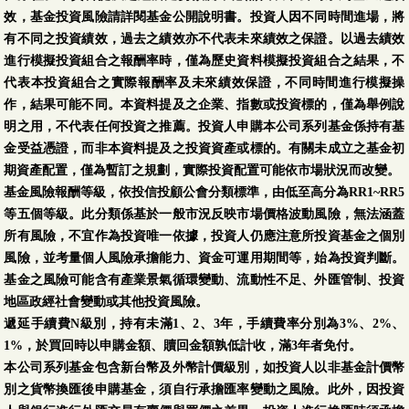
效，基金投資風險請詳閱基金公開說明書。投資人因不同時間進場，將
有不同之投資績效，過去之績效亦不代表未來績效之保證。以過去績效
進行模擬投資組合之報酬率時，僅為歷史資料模擬投資組合之結果，不
代表本投資組合之實際報酬率及未來績效保證，不同時間進行模擬操
作，結果可能不同。本資料提及之企業、指數或投資標的，僅為舉例說
明之用，不代表任何投資之推薦。投資人申購本公司系列基金係持有基
金受益憑證，而非本資料提及之投資資產或標的。有關未成立之基金初
期資產配置，僅為暫訂之規劃，實際投資配置可能依市場狀況而改變。
基金風險報酬等級，依投信投顧公會分類標準，由低至高分為RR1~RR5
等五個等級。此分類係基於一般市況反映市場價格波動風險，無法涵蓋
所有風險，不宜作為投資唯一依據，投資人仍應注意所投資基金之個別
風險，並考量個人風險承擔能力、資金可運用期間等，始為投資判斷。
基金之風險可能含有產業景氣循環變動、流動性不足、外匯管制、投資
地區政經社會變動或其他投資風險。
遞延手續費N級別，持有未滿1、2、3年，手續費率分別為3%、2%、
1%，於買回時以申購金額、贖回金額孰低計收，滿3年者免付。
本公司系列基金包含新台幣及外幣計價級別，如投資人以非基金計價幣
別之貨幣換匯後申購基金，須自行承擔匯率變動之風險。此外，因投資