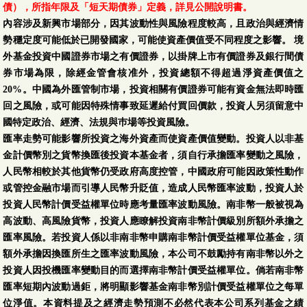
債），所指年限及「短天期債券」定義，詳見公開說明書。
內容涉及新興市場部分，因其波動性與風險程度較高，且政治與經濟情
勢穩定度可能低於已開發國家，可能使資產價值受不同程度之影響。 境
外基金投資中國證券市場之有價證券，以掛牌上市有價證券及銀行間債
券市場為限，除經金管會核准外，投資總額不得超過淨資產價值之
20%。中國為外匯管制市場，投資相關有價證券可能有資金無法即時匯
回之風險，或可能因特殊情事致延遲給付買回價款，投資人另須留意中
國特定政治、經濟、法規與巿場等投資風險。
匯率走勢可能影響所投資之海外資產而使資產價值變動。投資人以非基
金計價幣別之貨幣換匯後投資本基金者，須自行承擔匯率變動之風險，
人民幣相較於其他貨幣仍受政府高度控管，中國政府可能因政策性動作
或管控金融市場而引導人民幣升貶值，造成人民幣匯率波動，投資人於
投資人民幣計價受益權單位時應考量匯率波動風險。南非幣一般被視為
高波動、高風險貨幣，投資人應瞭解投資南非幣計價級別所額外承擔之
匯率風險。若投資人係以非南非幣申購南非幣計價受益權單位基金，須
額外承擔因換匯所生之匯率波動風險，本公司不鼓勵持有南非幣以外之
投資人因投機匯率變動目的而選擇南非幣計價受益權單位。倘若南非幣
匯率短期內波動過鉅，將明顯影響基金南非幣別計價受益權單位之每單
位淨值。本資料提及之經濟走勢預測不必然代表本公司系列基金之績