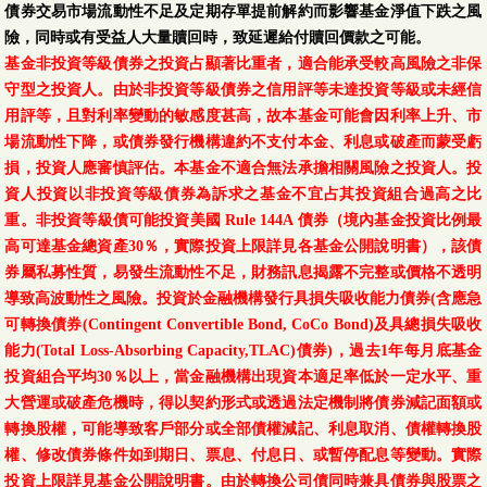
債券交易市場流動性不足及定期存單提前解約而影響基金淨值下跌之風
險，同時或有受益人大量贖回時，致延遲給付贖回價款之可能。
基金非投資等級債券之投資占顯著比重者，適合能承受較高風險之非保
守型之投資人。由於非投資等級債券之信用評等未達投資等級或未經信
用評等，且對利率變動的敏感度甚高，故本基金可能會因利率上升、市
場流動性下降，或債券發行機構違約不支付本金、利息或破產而蒙受虧
損，投資人應審慎評估。本基金不適合無法承擔相關風險之投資人。投
資人投資以非投資等級債券為訴求之基金不宜占其投資組合過高之比
重。非投資等級債可能投資美國 Rule 144A 債券（境內基金投資比例最
高可達基金總資產30％，實際投資上限詳見各基金公開說明書），該債
券屬私募性質，易發生流動性不足，財務訊息揭露不完整或價格不透明
導致高波動性之風險。投資於金融機構發行具損失吸收能力債券(含應急
可轉換債券(Contingent Convertible Bond, CoCo Bond)及具總損失吸收
能力(Total Loss-Absorbing Capacity,TLAC)債券)，過去1年每月底基金
投資組合平均30％以上，當金融機構出現資本適足率低於一定水平、重
大營運或破產危機時，得以契約形式或透過法定機制將債券減記面額或
轉換股權，可能導致客戶部分或全部債權減記、利息取消、債權轉換股
權、修改債券條件如到期日、票息、付息日、或暫停配息等變動。實際
投資上限詳見基金公開說明書。由於轉換公司債同時兼具債券與股票之