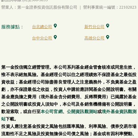
營業人：第一金證券投資信託股份有限公司 ｜ 營利事業統一編號：22102023
服務據點：
台北總公司
新竹分公司
台中分公司
高雄分公司
第一金投信獨立經營管理。本公司系列基金經金管會核准或同意生效，
惟不表示絕無風險。基金經理公司以往之經理績效不保證基金之最低投
資收益；基金經理公司除盡善良管理人之注意義務外，不負責基金之盈
虧，亦不保證最低之收益，投資人申購前應詳閱基金公開說明書。有關
基金應負擔之費用（境外基金含分銷費用、反稀釋費用）已揭露於基金
之公開說明書或投資人須知中，本公司及各銷售機構備有公開說明書，
歡迎索取，或自行至
本公司官網
、
公開資訊觀測站
或
境外基金資訊觀測
站
下載。
投資人應注意基金投資之風險包括匯率風險、利率風險、債券交易市場
流動性不足之風險及投資無擔保公司債之風險；基金或有因利率變動、