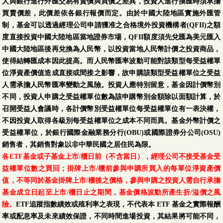
人與銀行進行外匯交易有賣價與買價之差異，投資人進行換匯時須承擔
買賣價差，此價差依各銀行報價而定。由於中國大陸地區實施外匯管
制，基金可以透過經理公司申請獲准之合格境外投資機構者(QFII)之額
度直接投資中國大陸地區當地證券市場，QFII額度須先兌匯為美元匯入
中國大陸地區後再兌換為人民幣，以投資當地人民幣計價之投資商品，
使得結轉匯成本因此提高。而人民幣匯率波動可能對該類型每受益權單
位淨資產價值造成直接或間接之影響，故申購該類型受益權單位之受益
人需承擔人民幣匯率變動之風險。投資人應特別留意，基金因計價幣別
不同，投資人申購之受益權單位數為該申購幣別金額除以面額計算，於
召開受益人會議時，各計價幣別受益權單位每受益權單位有一表決權，
不因投資人取得各級別每受益權單位之成本不同而異。基金外幣計價之
受益權單位，於銀行國際金融業務分行(OBU)或國際證券分公司(OSU)
銷售者，其銷售對象以非中華民國之居住民為限。
各ETF基金或子基金上市/櫃日前（不含當日），經理公司不接受基金受
益權單位數之買回；掛牌上市/櫃前參與申購所買入的每單位淨資產價
值，不等同於基金掛牌上市/櫃後之價格，參與申購之投資人需自行承擔
基金成立日起至上市/櫃日止之期間，基金價格波動所產生折/溢價之風
險。
ETF追蹤指數績效或殖利率之表現，不代表本 ETF 基金之實際報酬
率或配息率及未來績效保證，不同時間進場投資，其結果將可能不同，