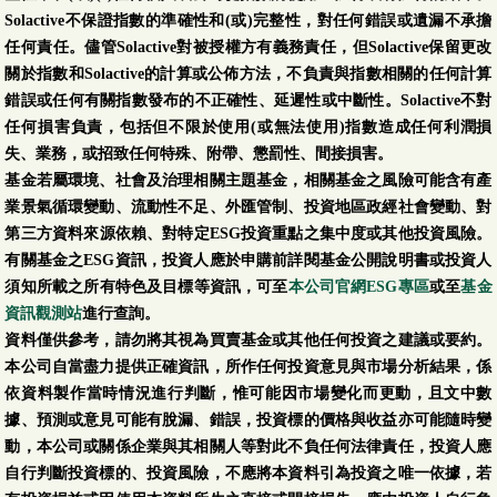
Solactive不保證指數的準確性和(或)完整性，對任何錯誤或遺漏不承擔
任何責任。儘管Solactive對被授權方有義務責任，但Solactive保留更改
關於指數和Solactive的計算或公佈方法，不負責與指數相關的任何計算
錯誤或任何有關指數發布的不正確性、延遲性或中斷性。Solactive不對
任何損害負責，包括但不限於使用(或無法使用)指數造成任何利潤損
失、業務，或招致任何特殊、附帶、懲罰性、間接損害。
基金若屬環境、社會及治理相關主題基金，相關基金之風險可能含有產
業景氣循環變動、流動性不足、外匯管制、投資地區政經社會變動、對
第三方資料來源依賴、對特定ESG投資重點之集中度或其他投資風險。
有關基金之ESG資訊，投資人應於申購前詳閱基金公開說明書或投資人
須知所載之所有特色及目標等資訊，可至
本公司官網ESG專區
或至
基金
資訊觀測站
進行查詢。
資料僅供參考，請勿將其視為買賣基金或其他任何投資之建議或要約。
本公司自當盡力提供正確資訊，所作任何投資意見與市場分析結果，係
依資料製作當時情況進行判斷，惟可能因市場變化而更動，且文中數
據、預測或意見可能有脫漏、錯誤，投資標的價格與收益亦可能隨時變
動，本公司或關係企業與其相關人等對此不負任何法律責任，投資人應
自行判斷投資標的、投資風險，不應將本資料引為投資之唯一依據，若