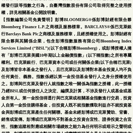
權發行該等指數之行為，自臺灣指數股份有限公司取得完整之使用授
權，詳見相關基金公開說明書。
【指數編製公司免責聲明】彭博BLOOMERG®係彭博財經有限合夥
Bloomberg Finance L.P.之商標及服務標章。BARCLAYS®係巴克萊銀
行Barclays Bank Plc之商標及服務標章，且經授權使用之。彭博財經有
限合夥與其關係企業，包含彭博指數服務有限公司Bloomberg Index
Services Limited (“BISL”)(以下合稱彭博Bloomberg)，或彭博授權人擁
有「彭博巴克萊美國10年期以上金融債指數」(以下稱指數)之所有專屬
權利。巴克萊銀行、巴克萊資本公司或任何關係企業(以下合稱巴克萊)
及彭博皆非本基金之發行人，且巴克萊以及彭博對本基金投資人均不負
任何責任、義務。指數係經以第一金投信基金發行人之身分授權使用
之。彭博與巴克萊及發行人就指數之唯一關係為指數之授權，此一授權
乃經BISL或任何接任人之決定、編撰及計算，不涉及發行人或基金或基
金所有人。第一金投信得逕行與巴克萊或相關基金指數進行交易，投資
人自第一金投信購得基金，但投資人既不就指數獲取利益亦不就投資基
金與彭博或巴克萊產生任何關聯。基金未經彭博或巴克萊贊助、背書、
銷售或宣傳。彭博或巴克萊均不對基金之投資合宜性、證券投資之合宜
性、指數追蹤相對應或相關市場績效之能力為任何明示或暗示之聲明或