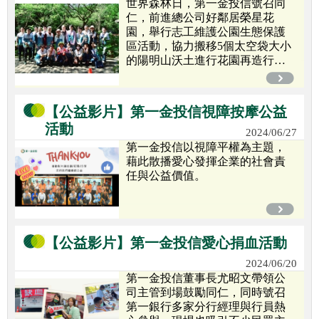
世界森林日，第一金投信號召同
仁，前進總公司好鄰居榮星花
園，舉行志工維護公園生態保護
區活動，協力搬移5個太空袋大小
的陽明山沃土進行花園再造行
動...
【公益影片】第一金投信視障按摩公益
活動
2024/06/27
第一金投信以視障平權為主題，
藉此散播愛心發揮企業的社會責
任與公益價值。
【公益影片】第一金投信愛心捐血活動
2024/06/20
第一金投信董事長尤昭文帶領公
司主管到場鼓勵同仁，同時號召
第一銀行多家分行經理與行員熱