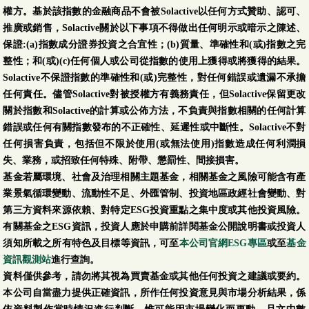
權方。基於該指數的金融商品不會被Solactive以任何方式贊助、認可、
推廣或銷售，Solactive關於以下事項不得做出任何明示或暗示之陳述、
保證:(a)指數成分證券投資之合宜性；(b)質量、準確性和(或)指數之完
整性；和(或)(c)任何個人或公司從指數的使用上獲得或將獲得的結果。
Solactive不保證指數的準確性和(或)完整性，對任何錯誤或遺漏不承擔
任何責任。儘管Solactive對被授權方有義務責任，但Solactive保留更改
關於指數和Solactive的計算或公佈方法，不負責與指數相關的任何計算
錯誤或任何有關指數發布的不正確性、延遲性或中斷性。Solactive不對
任何損害負責，包括但不限於使用(或無法使用)指數造成任何利潤損
失、業務，或招致任何特殊、附帶、懲罰性、間接損害。
基金若屬環境、社會及治理相關主題基金，相關基金之風險可能含有產
業景氣循環變動、流動性不足、外匯管制、投資地區政經社會變動、對
第三方資料來源依賴、對特定ESG投資重點之集中度或其他投資風險。
有關基金之ESG資訊，投資人應於申購前詳閱基金公開說明書或投資人
須知所載之所有特色及目標等資訊，可至
本公司官網ESG專區
或至
基金
資訊觀測站
進行查詢。
資料僅供參考，請勿將其視為買賣基金或其他任何投資之建議或要約。
本公司自當盡力提供正確資訊，所作任何投資意見與市場分析結果，係