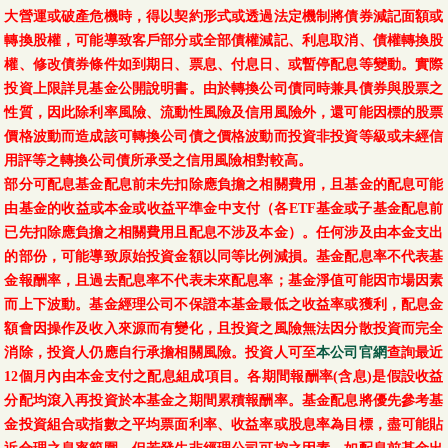
大營運或破產危機時，得以契約形式或透過法定機制將債券減記面額或
轉換股權，可能導致客戶部分或全部債權減記、利息取消、債權轉換股
權、修改債券條件如到期日、票息、付息日、或暫停配息等變動。實際
投資上限詳見基金公開說明書。由於轉換公司債同時兼具債券與股票之
性質，因此除利率風險、流動性風險及信用風險外，還可能因標的股票
價格波動而造成該可轉換公司債之價格波動而投資非投資等級或未經信
用評等之轉換公司債所承受之信用風險相對較高。
部分可配息基金配息前未先扣除應負擔之相關費用，且基金的配息可能
由基金的收益或本金或收益平準金中支付（各ETF基金或子基金配息前
已先扣除應負擔之相關費用且配息不涉及本金）。任何涉及由本金支出
的部份，可能導致原始投資金額以同等比例減損。基金配息率不代表基
金報酬率，且過去配息率不代表未來配息率；基金淨值可能因市場因素
而上下波動。基金經理公司不保證本基金最低之收益率或獲利，配息金
額會因操作及收入來源而有變化，且投資之風險無法因分散投資而完全
消除，投資人仍應自行承擔相關風險。投資人可至
本公司官網
查詢最近
12個月內由本金支付之配息組成項目。各期間報酬率(含息)是假設收益
分配均滾入再投資於本基金之期間累積報酬率。基金配息將優先參考基
金投資組合或指數之平均票面利率、收益率或股息率為目標，盡可能貼