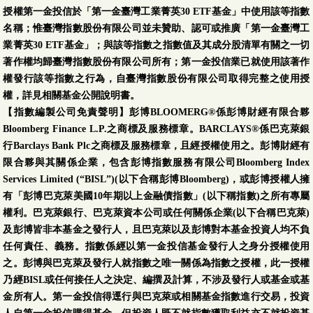
授權第一金投信於「第一金臺灣工業菁英30 ETF基金」中使用該等指數
名稱；惟臺灣指數股份有限公司並未贊助、認可或推廣「第一金臺灣工
業菁英30 ETF基金」；與該等指數之指數值及其成分股清單有關之一切
著作權均歸臺灣指數股份有限公司所有；第一金投信業已就使用該著作
權發行該等指數之行為，自臺灣指數股份有限公司取得完整之使用授
權，詳見相關基金公開說明書。
【指數編製公司免責聲明】彭博BLOOMERG®係彭博財經有限合夥
Bloomberg Finance L.P.之商標及服務標章。BARCLAYS®係巴克萊銀
行Barclays Bank Plc之商標及服務標章，且經授權使用之。彭博財經有
限合夥與其關係企業，包含彭博指數服務有限公司Bloomberg Index
Services Limited (“BISL”)(以下合稱彭博Bloomberg)，或彭博授權人擁
有「彭博巴克萊美國10年期以上金融債指數」(以下稱指數)之所有專屬
權利。巴克萊銀行、巴克萊資本公司或任何關係企業(以下合稱巴克萊)
及彭博皆非本基金之發行人，且巴克萊以及彭博對本基金投資人均不負
任何責任、義務。指數係經以第一金投信基金發行人之身分授權使用
之。彭博與巴克萊及發行人就指數之唯一關係為指數之授權，此一授權
乃經BISL或任何接任人之決定、編撰及計算，不涉及發行人或基金或基
金所有人。第一金投信得逕行與巴克萊或相關基金指數進行交易，投資