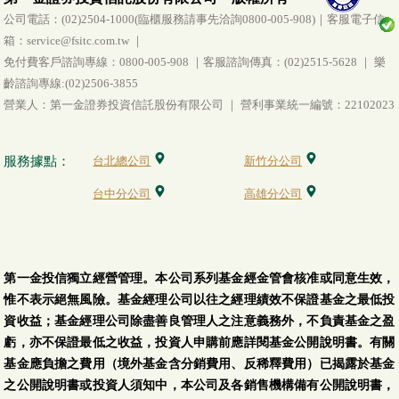
公司電話：(02)2504-1000(臨櫃服務請事先洽詢0800-005-908)｜客服電子信
箱：service@fsitc.com.tw ｜
免付費客戶諮詢專線：0800-005-908 ｜客服諮詢傳真：(02)2515-5628 ｜ 樂
齡諮詢專線:(02)2506-3855
營業人：第一金證券投資信託股份有限公司 ｜ 營利事業統一編號：22102023
服務據點：
台北總公司
新竹分公司
台中分公司
高雄分公司
第一金投信獨立經營管理。本公司系列基金經金管會核准或同意生效，
惟不表示絕無風險。基金經理公司以往之經理績效不保證基金之最低投
資收益；基金經理公司除盡善良管理人之注意義務外，不負責基金之盈
虧，亦不保證最低之收益，投資人申購前應詳閱基金公開說明書。有關
基金應負擔之費用（境外基金含分銷費用、反稀釋費用）已揭露於基金
之公開說明書或投資人須知中，本公司及各銷售機構備有公開說明書，