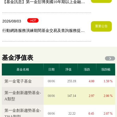
【基金訊息】第一金彭博美國10年期以上金融債
券指數ETF基金經理人異動
2026/08/03
重要公告
行動網路服務演練期間基金交易及查詢服務提醒
公告
基金淨值表
基金名稱
日期
淨值
漲跌
漲跌幅
第一金創新趨勢基金-
08/06
147.14
2.97
2.06 %
A類型
第一金創新趨勢基金-
08/06
22.22
0.45
2.07 %
TISA類型
第一金台灣核心戰略