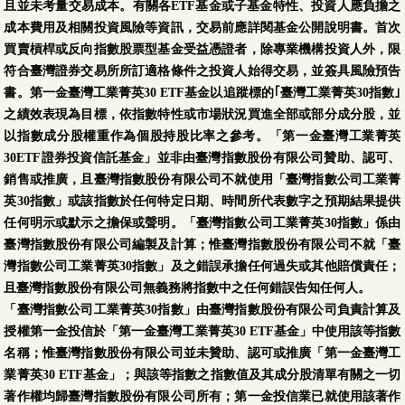
且並未考量交易成本。有關各ETF基金或子基金特性、投資人應負擔之
成本費用及相關投資風險等資訊，交易前應詳閱基金公開說明書。首次
第一金美國100大企
買賣槓桿或反向指數股票型基金受益憑證者，除專業機構投資人外，限
業債券基金-配息型-
符合臺灣證券交易所所訂適格條件之投資人始得交易，並簽具風險預告
美元-N
書。第一金臺灣工業菁英30 ETF基金以追蹤標的｢臺灣工業菁英30指數｣
(本基金有一定比重得
08/05
7.9509
0.0089
0.11 %
之績效表現為目標，依指數特性或市場狀況買進全部或部分成分股，並
投資於非投資等級之
以指數成分股權重作為個股持股比率之參考。「第一金臺灣工業菁英
高風險債券且配息來
30ETF證券投資信託基金」並非由臺灣指數股份有限公司贊助、認可、
源可能為本金)
銷售或推廣，且臺灣指數股份有限公司不就使用「臺灣指數公司工業菁
第一金美國100大企
英30指數」或該指數於任何特定日期、時間所代表數字之預期結果提供
業債券基金-配息型-
任何明示或默示之擔保或聲明。「臺灣指數公司工業菁英30指數」係由
新臺幣
臺灣指數股份有限公司編製及計算；惟臺灣指數股份有限公司不就「臺
(本基金有一定比重得
08/05
7.9854
-0.0204
-0.25 %
灣指數公司工業菁英30指數」及之錯誤承擔任何過失或其他賠償責任；
投資於非投資等級之
且臺灣指數股份有限公司無義務將指數中之任何錯誤告知任何人。
高風險債券且配息來
「臺灣指數公司工業菁英30指數」由臺灣指數股份有限公司負責計算及
源可能為本金)
授權第一金投信於「第一金臺灣工業菁英30 ETF基金」中使用該等指數
名稱；惟臺灣指數股份有限公司並未贊助、認可或推廣「第一金臺灣工
第一金美國100大企
業菁英30 ETF基金」；與該等指數之指數值及其成分股清單有關之一切
業債券基金-配息型-
著作權均歸臺灣指數股份有限公司所有；第一金投信業已就使用該著作