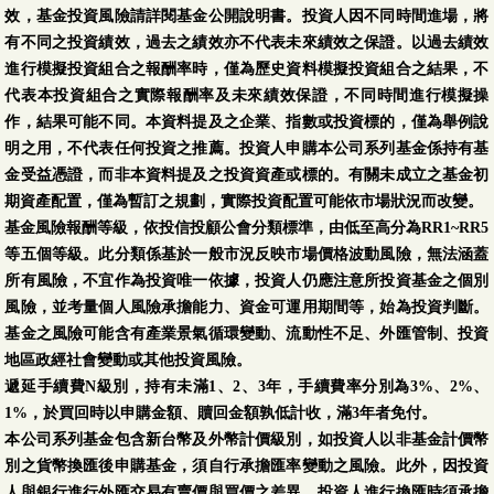
效，基金投資風險請詳閱基金公開說明書。投資人因不同時間進場，將
第一金全球Fitness健
08/05
7.3798
-0.0311
-0.42 %
有不同之投資績效，過去之績效亦不代表未來績效之保證。以過去績效
康瘦身基金-美元
進行模擬投資組合之報酬率時，僅為歷史資料模擬投資組合之結果，不
代表本投資組合之實際報酬率及未來績效保證，不同時間進行模擬操
第一金量化日本證券
08/05
151.51
1.73
1.16 %
作，結果可能不同。本資料提及之企業、指數或投資標的，僅為舉例說
投資信託基金-日圓
明之用，不代表任何投資之推薦。投資人申購本公司系列基金係持有基
金受益憑證，而非本資料提及之投資資產或標的。有關未成立之基金初
第一金量化日本證券
08/05
14.24
0.11
0.78 %
期資產配置，僅為暫訂之規劃，實際投資配置可能依市場狀況而改變。
投資信託基金-新台幣
基金風險報酬等級，依投信投顧公會分類標準，由低至高分為RR1~RR5
第一金全球不動產證
等五個等級。此分類係基於一般市況反映市場價格波動風險，無法涵蓋
券化基金-A
所有風險，不宜作為投資唯一依據，投資人仍應注意所投資基金之個別
(本基金之配息來源可
08/05
11.6840
-0.0568
-0.48 %
風險，並考量個人風險承擔能力、資金可運用期間等，始為投資判斷。
能為本金或收益平準
基金之風險可能含有產業景氣循環變動、流動性不足、外匯管制、投資
金)
地區政經社會變動或其他投資風險。
遞延手續費N級別，持有未滿1、2、3年，手續費率分別為3%、2%、
第一金全球不動產證
1%，於買回時以申購金額、贖回金額孰低計收，滿3年者免付。
券化基金-B
本公司系列基金包含新台幣及外幣計價級別，如投資人以非基金計價幣
(本基金之配息來源可
08/05
6.9525
-0.0339
-0.49 %
別之貨幣換匯後申購基金，須自行承擔匯率變動之風險。此外，因投資
能為本金或收益平準
人與銀行進行外匯交易有賣價與買價之差異，投資人進行換匯時須承擔