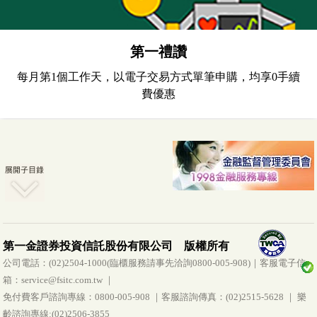
金-新臺幣-N
第一金全球AI
第一禮讚
FinTech金融科技基
08/05
19.2821
0.0536
0.28 %
每月第1個工作天，以電子交易方式單筆申購，均享0手續
金-N類型-美元
費優惠
第一金全球AI
FinTech金融科技基
08/05
19.43
-0.03
-0.15 %
金-新臺幣
第一金全球AI
FinTech金融科技基
08/05
19.3060
0.0537
0.28 %
金-美元
第一金全球水電瓦斯
第一金證券投資信託股份有限公司 版權所有
及基礎建設收益基金-
公司電話：(02)2504-1000(臨櫃服務請事先洽詢0800-005-908)｜客服電子信
配息型-新臺幣-N
08/05
12.13
-0.14
-1.14 %
箱：service@fsitc.com.tw ｜
(本基金之配息來源可
免付費客戶諮詢專線：0800-005-908 ｜客服諮詢傳真：(02)2515-5628 ｜ 樂
能為本金)
齡諮詢專線:(02)2506-3855