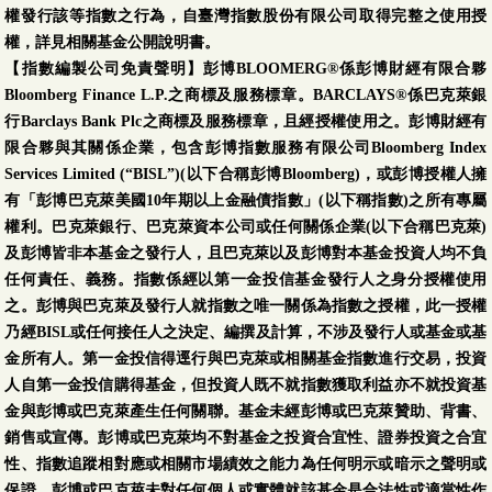
美元
權發行該等指數之行為，自臺灣指數股份有限公司取得完整之使用授
(本基金有一定比重得
08/05
7.9424
0.0090
0.11 %
權，詳見相關基金公開說明書。
投資於非投資等級之
【指數編製公司免責聲明】彭博BLOOMERG®係彭博財經有限合夥
高風險債券且配息來
Bloomberg Finance L.P.之商標及服務標章。BARCLAYS®係巴克萊銀
源可能為本金)
行Barclays Bank Plc之商標及服務標章，且經授權使用之。彭博財經有
限合夥與其關係企業，包含彭博指數服務有限公司Bloomberg Index
第一金美國100大企
Services Limited (“BISL”)(以下合稱彭博Bloomberg)，或彭博授權人擁
業債券基金-累積型-I
有「彭博巴克萊美國10年期以上金融債指數」(以下稱指數)之所有專屬
(本基金有一定比重得
權利。巴克萊銀行、巴克萊資本公司或任何關係企業(以下合稱巴克萊)
08/05
10.6981
-0.0271
-0.25 %
投資於非投資等級之
及彭博皆非本基金之發行人，且巴克萊以及彭博對本基金投資人均不負
高風險債券且配息來
任何責任、義務。指數係經以第一金投信基金發行人之身分授權使用
源可能為本金)
之。彭博與巴克萊及發行人就指數之唯一關係為指數之授權，此一授權
乃經BISL或任何接任人之決定、編撰及計算，不涉及發行人或基金或基
第一金美國100大企
金所有人。第一金投信得逕行與巴克萊或相關基金指數進行交易，投資
業債券基金-累積型-
人自第一金投信購得基金，但投資人既不就指數獲取利益亦不就投資基
美元-I
金與彭博或巴克萊產生任何關聯。基金未經彭博或巴克萊贊助、背書、
(本基金有一定比重得
08/05
10.6896
0.0122
0.11 %
銷售或宣傳。彭博或巴克萊均不對基金之投資合宜性、證券投資之合宜
投資於非投資等級之
性、指數追蹤相對應或相關市場績效之能力為任何明示或暗示之聲明或
高風險債券且配息來
保證。彭博或巴克萊未對任何個人或實體就該基金是合法性或適當性作