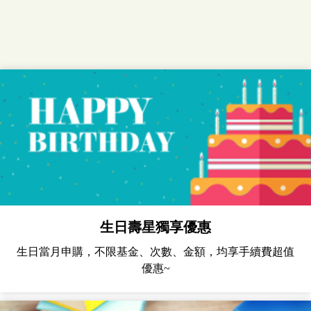
N類型-人民幣
第一金中國世紀基金-
08/05
16.72
0.09
0.54 %
N類型
第一金中國世紀基金-
08/05
13.5571
0.1251
0.93 %
N類型-美元
第一金中國世紀基金-
08/05
21.28
0.20
0.95 %
人民幣
第一金中國世紀基金-
08/05
13.5429
0.1252
0.93 %
美元
第一金中國世紀基金
08/05
16.68
0.08
0.48 %
生日壽星獨享優惠
生日當月申購，不限基金、次數、金額，均享手續費超值
第一金亞洲新興市場
08/05
19.10
-0.11
-0.57 %
優惠~
基金
第一金全球AI機器人