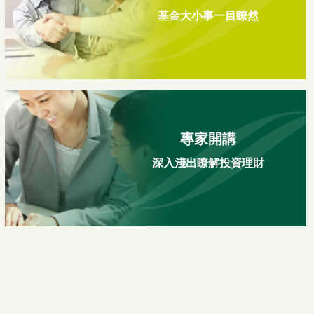
臺幣-N
08/06
41.48
0.66
1.62 %
基金大小事一目瞭然
(本基金配息來源可能
為本金)
第一金亞洲科技基金
08/05
89.11
3.91
4.59 %
第一金全球大趨勢基
08/05
72.58
-0.28
-0.38 %
金-新臺幣-I
專家開講
第一金全球大趨勢基
深入淺出瞭解投資理財
08/05
11.72
-0.04
-0.34 %
金-新台幣-TISA
第一金全球大趨勢基
08/05
13.96
0.00
0.00 %
金-人民幣
第一金全球大趨勢基
08/05
71.11
-0.27
-0.38 %
金
第一金中國世紀基金-
08/05
21.38
0.20
0.94 %