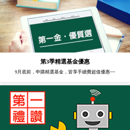
及自動化產業基金 -I
08/05
26.99
0.13
0.48 %
類型
第一金全球AI機器人
及自動化產業基金 -N
08/05
30.65
0.15
0.49 %
類型
第一金全球AI機器人
及自動化產業基金 -N
08/05
30.8982
0.2731
0.89 %
第3季精選基金優惠
類型-美元
9月底前，申購精選基金，皆享手續費超值優惠~~
第一金全球AI機器人
08/05
30.59
0.15
0.49 %
及自動化產業基金
第一金全球AI機器人
及自動化產業基金 -
08/05
30.9362
0.2734
0.89 %
美元
第一金全球AI
FinTech金融科技基
08/05
19.43
-0.02
-0.10 %