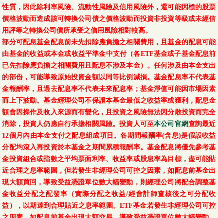
性質，因此除利率風險、流動性風險及信用風險外，還可能因標的股票
累積型-新臺幣
08/05
19.09
-0.22
-1.14 %
價格波動而造成該可轉換公司債之價格波動而投資非投資等級或未經信
(本基金之配息來源可
用評等之轉換公司債所承受之信用風險相對較高。
能為本金)
部分可配息基金配息前未先扣除應負擔之相關費用，且基金的配息可能
由基金的收益或本金或收益平準金中支付（各ETF基金或子基金配息前
第一金全球水電瓦斯
已先扣除應負擔之相關費用且配息不涉及本金）。任何涉及由本金支出
及基礎建設收益基金-
的部份，可能導致原始投資金額以同等比例減損。基金配息率不代表基
累積型-美元
08/05
19.0047
-0.1524
-0.80 %
金報酬率，且過去配息率不代表未來配息率；基金淨值可能因市場因素
(本基金之配息來源可
而上下波動。基金經理公司不保證本基金最低之收益率或獲利，配息金
能為本金)
額會因操作及收入來源而有變化，且投資之風險無法因分散投資而完全
消除，投資人仍應自行承擔相關風險。投資人可至
第一金全球AI精準醫
本公司官網
查詢最近
08/05
12.49
-0.07
-0.56 %
12個月內由本金支付之配息組成項目。各期間報酬率(含息)是假設收益
療基金-新臺幣-N
分配均滾入再投資於本基金之期間累積報酬率。基金配息將優先參考基
第一金全球AI精準醫
金投資組合或指數之平均票面利率、收益率或股息率為目標，盡可能貼
08/05
11.7008
-0.0223
-0.19 %
療基金-N類型-美元
近合理之息率範圍，但若發生非經理公司可控之因素，如配息前基金出
現大額買回，導致受益憑證單位數大幅變動，則經理公司將配合調整基
第一金全球AI精準醫
金收益分配之配發率（實際分配之收益/經會計師查核後之可分配收
08/05
12.49
-0.07
-0.56 %
療基金-新臺幣
益），以期達到合理貼近之息率範圍。ETF基金若發生非經理公司可控
之因素，如配息前基金出現大額交易，導致受益憑證單位數大幅變動，