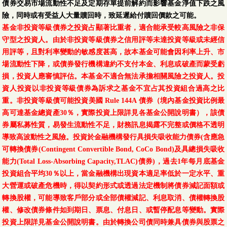
第一金全球水電瓦斯
債券交易市場流動性不足及定期存單提前解約而影響基金淨值下跌之風
及基礎建設收益基金-
險，同時或有受益人大量贖回時，致延遲給付贖回價款之可能。
I類型-累積型
08/05
20.00
-0.24
-1.19 %
基金非投資等級債券之投資占顯著比重者，適合能承受較高風險之非保
(本基金之配息來源可
守型之投資人。由於非投資等級債券之信用評等未達投資等級或未經信
能為本金)
用評等，且對利率變動的敏感度甚高，故本基金可能會因利率上升、市
場流動性下降，或債券發行機構違約不支付本金、利息或破產而蒙受虧
第一金全球水電瓦斯
損，投資人應審慎評估。本基金不適合無法承擔相關風險之投資人。投
及基礎建設收益基金-
資人投資以非投資等級債券為訴求之基金不宜占其投資組合過高之比
累積型-新臺幣-N
08/05
19.09
-0.22
-1.14 %
重。非投資等級債可能投資美國 Rule 144A 債券（境內基金投資比例最
(本基金之配息來源可
高可達基金總資產30％，實際投資上限詳見各基金公開說明書），該債
能為本金)
券屬私募性質，易發生流動性不足，財務訊息揭露不完整或價格不透明
導致高波動性之風險。投資於金融機構發行具損失吸收能力債券(含應急
第一金全球水電瓦斯
可轉換債券(Contingent Convertible Bond, CoCo Bond)及具總損失吸收
及基礎建設收益基金-
能力(Total Loss-Absorbing Capacity,TLAC)債券)，過去1年每月底基金
N類型-累積型-美元
08/05
19.0077
-0.1525
-0.80 %
投資組合平均30％以上，當金融機構出現資本適足率低於一定水平、重
(本基金之配息來源可
大營運或破產危機時，得以契約形式或透過法定機制將債券減記面額或
能為本金)
轉換股權，可能導致客戶部分或全部債權減記、利息取消、債權轉換股
權、修改債券條件如到期日、票息、付息日、或暫停配息等變動。實際
第一金全球水電瓦斯
投資上限詳見基金公開說明書。由於轉換公司債同時兼具債券與股票之
及基礎建設收益基金-