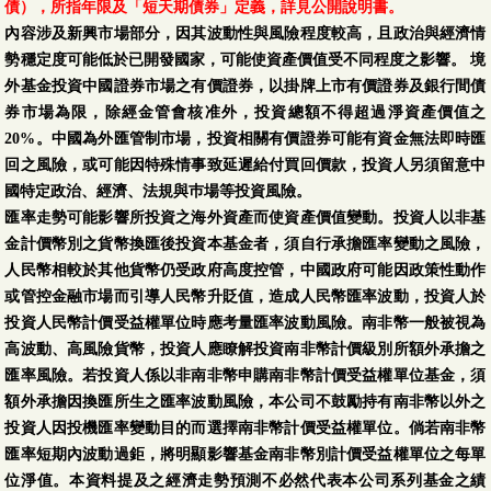
債），所指年限及「短天期債券」定義，詳見公開說明書。
內容涉及新興市場部分，因其波動性與風險程度較高，且政治與經濟情
第一金全球eSports電
08/05
19.7268
-0.1759
-0.88 %
勢穩定度可能低於已開發國家，可能使資產價值受不同程度之影響。 境
競基金-美元-N
外基金投資中國證券市場之有價證券，以掛牌上市有價證券及銀行間債
券市場為限，除經金管會核准外，投資總額不得超過淨資產價值之
第一金全球eSports電
08/05
21.75
-0.29
-1.32 %
20%。中國為外匯管制市場，投資相關有價證券可能有資金無法即時匯
競基金-新臺幣
回之風險，或可能因特殊情事致延遲給付買回價款，投資人另須留意中
國特定政治、經濟、法規與巿場等投資風險。
第一金全球eSports電
08/05
19.7268
-0.1759
-0.88 %
匯率走勢可能影響所投資之海外資產而使資產價值變動。投資人以非基
競基金-美元
金計價幣別之貨幣換匯後投資本基金者，須自行承擔匯率變動之風險，
第一金全球Fitness健
人民幣相較於其他貨幣仍受政府高度控管，中國政府可能因政策性動作
康瘦身基金-新臺幣-
08/05
8.13
-0.07
-0.85 %
或管控金融市場而引導人民幣升貶值，造成人民幣匯率波動，投資人於
N
投資人民幣計價受益權單位時應考量匯率波動風險。南非幣一般被視為
高波動、高風險貨幣，投資人應瞭解投資南非幣計價級別所額外承擔之
第一金全球Fitness健
匯率風險。若投資人係以非南非幣申購南非幣計價受益權單位基金，須
08/05
7.3806
-0.0311
-0.42 %
康瘦身基金-美元-N
額外承擔因換匯所生之匯率波動風險，本公司不鼓勵持有南非幣以外之
投資人因投機匯率變動目的而選擇南非幣計價受益權單位。倘若南非幣
第一金全球Fitness健
匯率短期內波動過鉅，將明顯影響基金南非幣別計價受益權單位之每單
08/05
8.14
-0.07
-0.85 %
康瘦身基金-新臺幣
位淨值。本資料提及之經濟走勢預測不必然代表本公司系列基金之績