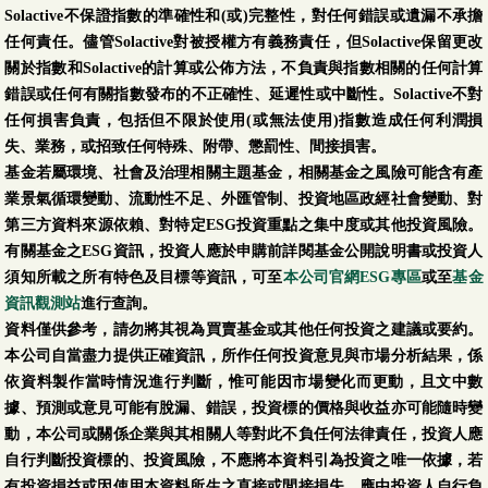
投資於非投資等級之
Solactive不保證指數的準確性和(或)完整性，對任何錯誤或遺漏不承擔
高風險債券且配息來
任何責任。儘管Solactive對被授權方有義務責任，但Solactive保留更改
源可能為本金)
關於指數和Solactive的計算或公佈方法，不負責與指數相關的任何計算
錯誤或任何有關指數發布的不正確性、延遲性或中斷性。Solactive不對
第一金全球富裕國家
任何損害負責，包括但不限於使用(或無法使用)指數造成任何利潤損
債券基金-配息型-新
失、業務，或招致任何特殊、附帶、懲罰性、間接損害。
臺幣-N
基金若屬環境、社會及治理相關主題基金，相關基金之風險可能含有產
(本基金有一定比重得
08/05
8.0654
-0.0194
-0.24 %
業景氣循環變動、流動性不足、外匯管制、投資地區政經社會變動、對
投資於非投資等級之
第三方資料來源依賴、對特定ESG投資重點之集中度或其他投資風險。
高風險債券且配息來
有關基金之ESG資訊，投資人應於申購前詳閱基金公開說明書或投資人
源可能為本金)
須知所載之所有特色及目標等資訊，可至
本公司官網ESG專區
或至
基金
資訊觀測站
進行查詢。
第一金全球富裕國家
資料僅供參考，請勿將其視為買賣基金或其他任何投資之建議或要約。
債券基金-N類型-配
本公司自當盡力提供正確資訊，所作任何投資意見與市場分析結果，係
息型-美元
依資料製作當時情況進行判斷，惟可能因市場變化而更動，且文中數
(本基金有一定比重得
08/05
7.5128
0.0103
0.14 %
據、預測或意見可能有脫漏、錯誤，投資標的價格與收益亦可能隨時變
投資於非投資等級之
動，本公司或關係企業與其相關人等對此不負任何法律責任，投資人應
高風險債券且配息來
自行判斷投資標的、投資風險，不應將本資料引為投資之唯一依據，若
源可能為本金)
有投資損益或因使用本資料所生之直接或間接損失，應由投資人自行負