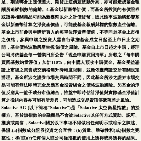
業債券基金-累積型-
足、期貨轉倉正逆價差大、期貨正逆價差波動升高，亦可能造成基金報
新臺幣
酬所追蹤指數的偏離。4.基金以新臺幣計價，而基金所投資的有價證券
(本基金有一定比重得
08/05
10.3106
-0.0263
-0.25 %
或證券相關商品可能為新臺幣以外之計價貨幣，因此匯率波動將影響基
投資於非投資等級之
金以新臺幣計算之淨資產價值，可能使基金報酬與標的指數產生偏離。
高風險債券且配息來
基金上市前參與申購所買入的每單位淨資產價值，不等同於基金上市後
源可能為本金)
之價格，參與申購之投資人需自行承擔基金成立日起至上市日止之期
間，基金價格波動所產生折/溢價之風險。基金自上市日起之申購，經理
第一金美國100大企
公司將依基金每一營業日所公告「現金申購買回清單」所載之「每申購
業債券基金-累積型-
買回基數約當淨值」加計110%，向申購人預收申購價金。基金受益憑
美元
證上市後之買賣成交價格無升降幅度限制，並應依臺灣證交所有關規定
(本基金有一定比重得
08/05
10.2460
0.0116
0.11 %
辦理。基金所涉之證券市場交易時間不同，因此基金所涉之證券市場交
投資於非投資等級之
易可能有無法即時完全反應基金投資組合之價格波動風險。另基金的淨
高風險債券且配息來
值反應其一籃子成分市值總合，惟盤中即時估計淨值與實際基金淨值計
源可能為本金)
算之投組內容亦可能有所差異，可能造成交易資訊傳遞落差之風險。
Solactive AG (以下簡稱“Solactive”)是「Solactive 太空衛星指數」的授
第一金全球富裕國家
權方。基於該指數的金融商品不會被Solactive以任何方式贊助、認可、
債券基金-N類型-配
推廣或銷售，Solactive關於以下事項不得做出任何明示或暗示之陳述、
息型-人民幣
保證:(a)指數成分證券投資之合宜性；(b)質量、準確性和(或)指數之完
(本基金有一定比重得
08/05
6.9664
0.0093
0.13 %
整性；和(或)(c)任何個人或公司從指數的使用上獲得或將獲得的結果。