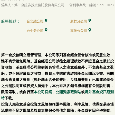
營業人：第一金證券投資信託股份有限公司 ｜ 營利事業統一編號：22102023
第一金全球水電瓦斯
及基礎建設收益基金-
N類型-配息型-美元
08/05
12.0726
-0.0968
-0.80 %
服務據點：
台北總公司
新竹分公司
(本基金之配息來源可
台中分公司
高雄分公司
能為本金)
第一金全球水電瓦斯
及基礎建設收益基金-
第一金投信獨立經營管理。本公司系列基金經金管會核准或同意生效，
配息型-新臺幣
08/05
12.13
-0.14
-1.14 %
惟不表示絕無風險。基金經理公司以往之經理績效不保證基金之最低投
(本基金之配息來源可
資收益；基金經理公司除盡善良管理人之注意義務外，不負責基金之盈
能為本金)
虧，亦不保證最低之收益，投資人申購前應詳閱基金公開說明書。有關
基金應負擔之費用（境外基金含分銷費用、反稀釋費用）已揭露於基金
第一金全球水電瓦斯
之公開說明書或投資人須知中，本公司及各銷售機構備有公開說明書，
及基礎建設收益基金-
歡迎索取，或自行至
配息型-美元
本公司官網
、
公開資訊觀測站
或
境外基金資訊觀測
08/05
12.0634
-0.0967
-0.80 %
站
(本基金之配息來源可
下載。
投資人應注意基金投資之風險包括匯率風險、利率風險、債券交易市場
能為本金)
流動性不足之風險及投資無擔保公司債之風險；基金或有因利率變動、