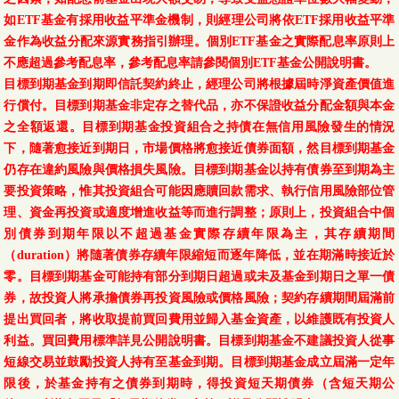
第一金全球AI精準醫
如ETF基金有採用收益平準金機制，則經理公司將依ETF採用收益平準
08/05
11.7017
-0.0223
-0.19 %
療基金-美元
金作為收益分配來源實務指引辦理。個別ETF基金之實際配息率原則上
不應超過參考配息率，參考配息率請參閱個別ETF基金公開說明書。
第一金全球AI人工智
08/05
34.95
-0.60
-1.69 %
目標到期基金到期即信託契約終止，經理公司將根據屆時淨資產價值進
慧基金-新臺幣-I
行償付。目標到期基金非定存之替代品，亦不保證收益分配金額與本金
之全額返還。目標到期基金投資組合之持債在無信用風險發生的情況
第一金全球AI人工智
08/05
36.02
-0.63
-1.72 %
下，隨著愈接近到期日，市場價格將愈接近債券面額，然目標到期基金
慧基金-新臺幣-N
仍存在違約風險與價格損失風險。目標到期基金以持有債券至到期為主
要投資策略，惟其投資組合可能因應贖回款需求、執行信用風險部位管
第一金全球AI人工智
08/05
34.4299
-0.4523
-1.30 %
理、資金再投資或適度增進收益等而進行調整；原則上，投資組合中個
慧基金-N類型-美元
別債券到期年限以不超過基金實際存續年限為主，其存續期間
第一金全球AI人工智
（duration）將隨著債券存續年限縮短而逐年降低，並在期滿時接近於
08/05
36.01
-0.62
-1.69 %
慧基金-新臺幣
零。目標到期基金可能持有部分到期日超過或未及基金到期日之單一債
券，故投資人將承擔債券再投資風險或價格風險；契約存續期間屆滿前
第一金全球AI人工智
提出買回者，將收取提前買回費用並歸入基金資產，以維護既有投資人
08/05
34.4337
-0.4524
-1.30 %
慧基金-美元
利益。買回費用標準詳見公開說明書。目標到期基金不建議投資人從事
短線交易並鼓勵投資人持有至基金到期。目標到期基金成立屆滿一定年
第一金全球eSports電
限後，於基金持有之債券到期時，得投資短天期債券（含短天期公
08/05
21.75
-0.29
-1.32 %
競基金-新臺幣-N