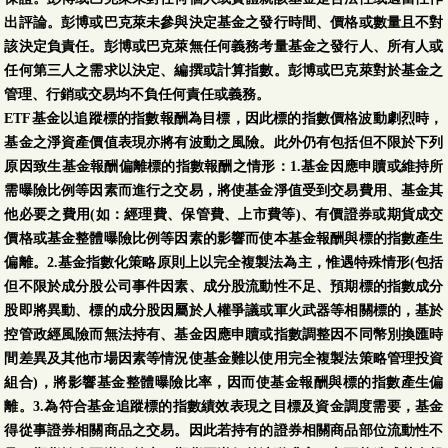
源可能為本金)
出評論。彭博或巴克萊未參與決定基金之發行時間、價格或數量且不對
該決定負責任。彭博或巴克萊無任何義務考量基金之發行人、所有人或
第一金美國100大企
任何第三人之需求以決定、編撰或計算指數。彭博或巴克萊對於基金之
業債券基金-累積型-
管理、行銷或交易均不負任何責任或義務。
新臺幣-N
ETF基金以追蹤標的指數報酬為目標，因此標的指數價格波動劇烈時，
(本基金有一定比重得
08/05
10.3106
-0.0263
-0.25 %
基金之淨資產價值表現亦將有波動之風險。此外仍有包括但不限於下列
投資於非投資等級之
原因致生基金報酬偏離標的指數報酬之情形：1.基金因應申贖或維持所
高風險債券且配息來
需曝險比例等因素而進行之交易，將使基金淨值受到交易費用、基金其
源可能為本金)
他必要之費用(如：經理費、保管費、上市費等)、有價證券或期貨成交
價格或基金整體曝險比例等因素的影響而使本基金報酬與標的指數產生
第一金美國100大企
偏離。2.基金指數化策略原則上以完全複製法為主，惟遇特殊情形(包括
業債券基金-累積型-
但不限於成分股公司事件因素、成分股流動性不足、預期標的指數成分
美元-N
股即將異動、標的成分股因屬於人權爭議或軍火武器等相關標的，基於
(本基金有一定比重得
08/05
10.2462
0.0116
0.11 %
控管政經風險而無法持有、基金因應申贖或指數調整因不同幣別換匯時
投資於非投資等級之
間差異及其他市場因素等情況使基金難以使用完全複製法策略管理投資
高風險債券且配息來
組合)，將影響基金整體曝險比率，因而使基金報酬與標的指數產生偏
源可能為本金)
離。3.為符合基金追蹤標的指數績效表現之目標及資金調度需要，基金
第一金美國100大企
得從事證券相關商品之交易。因此若持有的證券相關商品部位流動性不