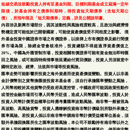
短線交易並鼓勵投資人持有至基金到期。目標到期基金成立屆滿一定年
限後，於基金持有之債券到期時，得投資短天期債券（含短天期公
債），所指年限及「短天期債券」定義，詳見公開說明書。
內容涉及新興市場部分，因其波動性與風險程度較高，且政治與經濟情
勢穩定度可能低於已開發國家，可能使資產價值受不同程度之影響。 境
外基金投資中國證券市場之有價證券，以掛牌上市有價證券及銀行間債
券市場為限，除經金管會核准外，投資總額不得超過淨資產價值之
20%。中國為外匯管制市場，投資相關有價證券可能有資金無法即時匯
回之風險，或可能因特殊情事致延遲給付買回價款，投資人另須留意中
國特定政治、經濟、法規與巿場等投資風險。
匯率走勢可能影響所投資之海外資產而使資產價值變動。投資人以非基
金計價幣別之貨幣換匯後投資本基金者，須自行承擔匯率變動之風險，
人民幣相較於其他貨幣仍受政府高度控管，中國政府可能因政策性動作
或管控金融市場而引導人民幣升貶值，造成人民幣匯率波動，投資人於
投資人民幣計價受益權單位時應考量匯率波動風險。南非幣一般被視為
高波動、高風險貨幣，投資人應瞭解投資南非幣計價級別所額外承擔之
匯率風險。若投資人係以非南非幣申購南非幣計價受益權單位基金，須
額外承擔因換匯所生之匯率波動風險，本公司不鼓勵持有南非幣以外之
投資人因投機匯率變動目的而選擇南非幣計價受益權單位。倘若南非幣