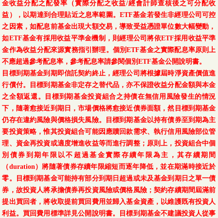
金收益分配之配發率（實際分配之收益/經會計師查核後之可分配收
益），以期達到合理貼近之息率範圍。ETF基金若發生非經理公司可控
之因素，如配息前基金出現大額交易，導致受益憑證單位數大幅變動，
如ETF基金有採用收益平準金機制，則經理公司將依ETF採用收益平準
金作為收益分配來源實務指引辦理。個別ETF基金之實際配息率原則上
不應超過參考配息率，參考配息率請參閱個別ETF基金公開說明書。
目標到期基金到期即信託契約終止，經理公司將根據屆時淨資產價值進
行償付。目標到期基金非定存之替代品，亦不保證收益分配金額與本金
之全額返還。目標到期基金投資組合之持債在無信用風險發生的情況
下，隨著愈接近到期日，市場價格將愈接近債券面額，然目標到期基金
仍存在違約風險與價格損失風險。目標到期基金以持有債券至到期為主
要投資策略，惟其投資組合可能因應贖回款需求、執行信用風險部位管
理、資金再投資或適度增進收益等而進行調整；原則上，投資組合中個
別債券到期年限以不超過基金實際存續年限為主，其存續期間
（duration）將隨著債券存續年限縮短而逐年降低，並在期滿時接近於
零。目標到期基金可能持有部分到期日超過或未及基金到期日之單一債
券，故投資人將承擔債券再投資風險或價格風險；契約存續期間屆滿前
提出買回者，將收取提前買回費用並歸入基金資產，以維護既有投資人
利益。買回費用標準詳見公開說明書。目標到期基金不建議投資人從事