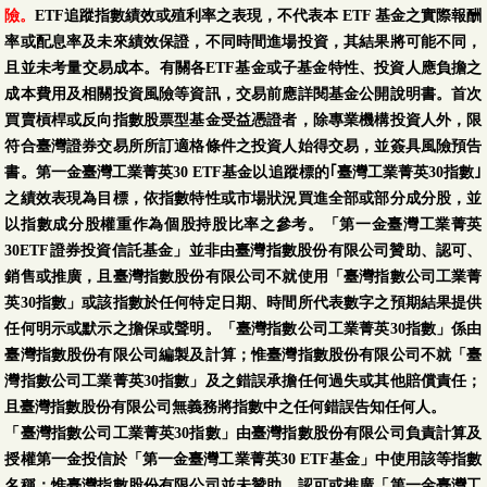
險。
ETF追蹤指數績效或殖利率之表現，不代表本 ETF 基金之實際報酬
率或配息率及未來績效保證，不同時間進場投資，其結果將可能不同，
且並未考量交易成本。有關各ETF基金或子基金特性、投資人應負擔之
成本費用及相關投資風險等資訊，交易前應詳閱基金公開說明書。首次
買賣槓桿或反向指數股票型基金受益憑證者，除專業機構投資人外，限
符合臺灣證券交易所所訂適格條件之投資人始得交易，並簽具風險預告
書。第一金臺灣工業菁英30 ETF基金以追蹤標的｢臺灣工業菁英30指數｣
之績效表現為目標，依指數特性或市場狀況買進全部或部分成分股，並
以指數成分股權重作為個股持股比率之參考。「第一金臺灣工業菁英
30ETF證券投資信託基金」並非由臺灣指數股份有限公司贊助、認可、
銷售或推廣，且臺灣指數股份有限公司不就使用「臺灣指數公司工業菁
英30指數」或該指數於任何特定日期、時間所代表數字之預期結果提供
任何明示或默示之擔保或聲明。「臺灣指數公司工業菁英30指數」係由
臺灣指數股份有限公司編製及計算；惟臺灣指數股份有限公司不就「臺
灣指數公司工業菁英30指數」及之錯誤承擔任何過失或其他賠償責任；
且臺灣指數股份有限公司無義務將指數中之任何錯誤告知任何人。
「臺灣指數公司工業菁英30指數」由臺灣指數股份有限公司負責計算及
授權第一金投信於「第一金臺灣工業菁英30 ETF基金」中使用該等指數
名稱；惟臺灣指數股份有限公司並未贊助、認可或推廣「第一金臺灣工