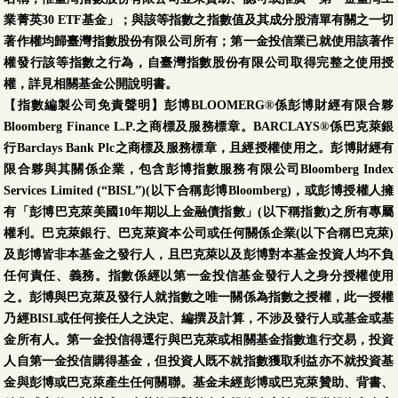
業菁英30 ETF基金」；與該等指數之指數值及其成分股清單有關之一切
著作權均歸臺灣指數股份有限公司所有；第一金投信業已就使用該著作
權發行該等指數之行為，自臺灣指數股份有限公司取得完整之使用授
權，詳見相關基金公開說明書。
【指數編製公司免責聲明】彭博BLOOMERG®係彭博財經有限合夥
Bloomberg Finance L.P.之商標及服務標章。BARCLAYS®係巴克萊銀
行Barclays Bank Plc之商標及服務標章，且經授權使用之。彭博財經有
限合夥與其關係企業，包含彭博指數服務有限公司Bloomberg Index
Services Limited (“BISL”)(以下合稱彭博Bloomberg)，或彭博授權人擁
有「彭博巴克萊美國10年期以上金融債指數」(以下稱指數)之所有專屬
權利。巴克萊銀行、巴克萊資本公司或任何關係企業(以下合稱巴克萊)
及彭博皆非本基金之發行人，且巴克萊以及彭博對本基金投資人均不負
任何責任、義務。指數係經以第一金投信基金發行人之身分授權使用
之。彭博與巴克萊及發行人就指數之唯一關係為指數之授權，此一授權
乃經BISL或任何接任人之決定、編撰及計算，不涉及發行人或基金或基
金所有人。第一金投信得逕行與巴克萊或相關基金指數進行交易，投資
人自第一金投信購得基金，但投資人既不就指數獲取利益亦不就投資基
金與彭博或巴克萊產生任何關聯。基金未經彭博或巴克萊贊助、背書、