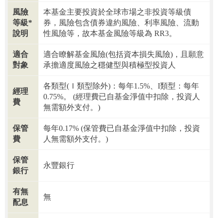
風險
本基金主要投資於全球市場之非投資等級債
等級*
券，風險包含債券違約風險、利率風險、流動
說明
性風險等，故本基金風險等級為 RR3。
適合
適合瞭解基金風險(包括資本損失風險)，且願意
對象
承擔適度風險之穩健型與積極型投資人
各類型(Ｉ類型除外)：每年1.5%、I類型：每年
經理
0.75%。 (經理費已自基金淨值中扣除，投資人
費
無需額外支付。)
保管
每年0.17% (保管費已自基金淨值中扣除，投資
費
人無需額外支付。)
保管
永豐銀行
銀行
有無
無
配息