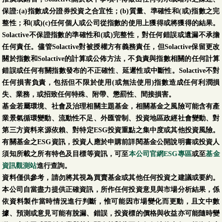
保證:(a)指數成分證券投資之合宜性；(b)質量、準確性和(或)指數之完
整性；和(或)(c)任何個人或公司從指數的使用上獲得或將獲得的結果。
Solactive不保證指數的準確性和(或)完整性，對任何錯誤或遺漏不承擔
任何責任。儘管Solactive對被授權方有義務責任，但Solactive保留更改
關於指數和Solactive的計算或公佈方法，不負責與指數相關的任何計算
錯誤或任何有關指數發布的不正確性、延遲性或中斷性。Solactive不對
任何損害負責，包括但不限於使用(或無法使用)指數造成任何利潤損
失、業務，或招致任何特殊、附帶、懲罰性、間接損害。
基金若屬環境、社會及治理相關主題基金，相關基金之風險可能含有產
業景氣循環變動、流動性不足、外匯管制、投資地區政經社會變動、對
第三方資料來源依賴、對特定ESG投資重點之集中度或其他投資風險。
有關基金之ESG資訊，投資人應於申購前詳閱基金公開說明書或投資人
須知所載之所有特色及目標等資訊，可至
本公司官網ESG專區
或至
基金
資訊觀測站
進行查詢。
資料僅供參考，請勿將其視為買賣基金或其他任何投資之建議或要約。
本公司自當盡力提供正確資訊，所作任何投資意見與市場分析結果，係
依資料製作當時情況進行判斷，惟可能因市場變化而更動，且文中數
據、預測或意見可能有脫漏、錯誤，投資標的價格與收益亦可能隨時變