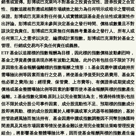
銷售或宣傳。彭博或巴克萊均不對基金之投資合宜性、證券投資之合宜
性、指數追蹤相對應或相關市場績效之能力為任何明示或暗示之聲明或
保證。彭博或巴克萊未對任何個人或實體就該基金是合法性或適當性作
出評論。彭博或巴克萊未參與決定基金之發行時間、價格或數量且不對
該決定負責任。彭博或巴克萊無任何義務考量基金之發行人、所有人或
任何第三人之需求以決定、編撰或計算指數。彭博或巴克萊對於基金之
管理、行銷或交易均不負任何責任或義務。
ETF基金以追蹤標的指數報酬為目標，因此標的指數價格波動劇烈時，
基金之淨資產價值表現亦將有波動之風險。此外仍有包括但不限於下列
原因致生基金報酬偏離標的指數報酬之情形：1.基金因應申贖或維持所
需曝險比例等因素而進行之交易，將使基金淨值受到交易費用、基金其
他必要之費用(如：經理費、保管費、上市費等)、有價證券或期貨成交
價格或基金整體曝險比例等因素的影響而使本基金報酬與標的指數產生
偏離。2.基金指數化策略原則上以完全複製法為主，惟遇特殊情形(包括
但不限於成分股公司事件因素、成分股流動性不足、預期標的指數成分
股即將異動、標的成分股因屬於人權爭議或軍火武器等相關標的，基於
控管政經風險而無法持有、基金因應申贖或指數調整因不同幣別換匯時
間差異及其他市場因素等情況使基金難以使用完全複製法策略管理投資
組合)，將影響基金整體曝險比率，因而使基金報酬與標的指數產生偏