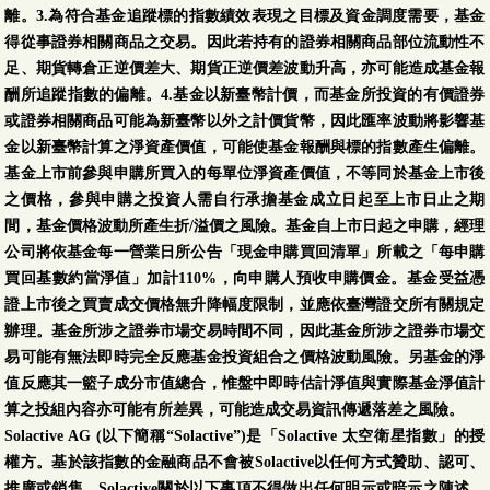
離。3.為符合基金追蹤標的指數績效表現之目標及資金調度需要，基金
得從事證券相關商品之交易。因此若持有的證券相關商品部位流動性不
足、期貨轉倉正逆價差大、期貨正逆價差波動升高，亦可能造成基金報
酬所追蹤指數的偏離。4.基金以新臺幣計價，而基金所投資的有價證券
或證券相關商品可能為新臺幣以外之計價貨幣，因此匯率波動將影響基
金以新臺幣計算之淨資產價值，可能使基金報酬與標的指數產生偏離。
基金上市前參與申購所買入的每單位淨資產價值，不等同於基金上市後
之價格，參與申購之投資人需自行承擔基金成立日起至上市日止之期
間，基金價格波動所產生折/溢價之風險。基金自上市日起之申購，經理
公司將依基金每一營業日所公告「現金申購買回清單」所載之「每申購
買回基數約當淨值」加計110%，向申購人預收申購價金。基金受益憑
證上市後之買賣成交價格無升降幅度限制，並應依臺灣證交所有關規定
辦理。基金所涉之證券市場交易時間不同，因此基金所涉之證券市場交
易可能有無法即時完全反應基金投資組合之價格波動風險。另基金的淨
值反應其一籃子成分市值總合，惟盤中即時估計淨值與實際基金淨值計
算之投組內容亦可能有所差異，可能造成交易資訊傳遞落差之風險。
Solactive AG (以下簡稱“Solactive”)是「Solactive 太空衛星指數」的授
權方。基於該指數的金融商品不會被Solactive以任何方式贊助、認可、
推廣或銷售，Solactive關於以下事項不得做出任何明示或暗示之陳述、