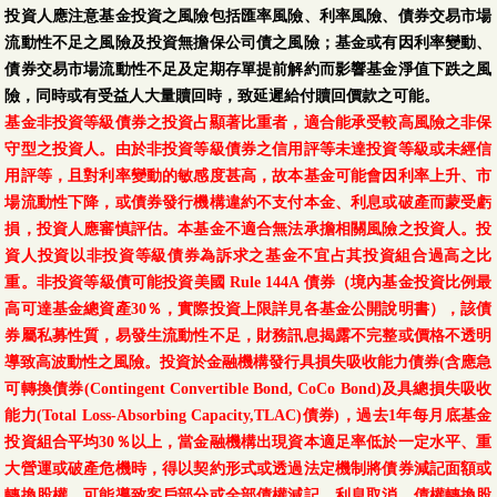
投資人應注意基金投資之風險包括匯率風險、利率風險、債券交易市場
流動性不足之風險及投資無擔保公司債之風險；基金或有因利率變動、
債券交易市場流動性不足及定期存單提前解約而影響基金淨值下跌之風
險，同時或有受益人大量贖回時，致延遲給付贖回價款之可能。
基金非投資等級債券之投資占顯著比重者，適合能承受較高風險之非保
守型之投資人。由於非投資等級債券之信用評等未達投資等級或未經信
用評等，且對利率變動的敏感度甚高，故本基金可能會因利率上升、市
場流動性下降，或債券發行機構違約不支付本金、利息或破產而蒙受虧
損，投資人應審慎評估。本基金不適合無法承擔相關風險之投資人。投
資人投資以非投資等級債券為訴求之基金不宜占其投資組合過高之比
重。非投資等級債可能投資美國 Rule 144A 債券（境內基金投資比例最
高可達基金總資產30％，實際投資上限詳見各基金公開說明書），該債
券屬私募性質，易發生流動性不足，財務訊息揭露不完整或價格不透明
導致高波動性之風險。投資於金融機構發行具損失吸收能力債券(含應急
可轉換債券(Contingent Convertible Bond, CoCo Bond)及具總損失吸收
能力(Total Loss-Absorbing Capacity,TLAC)債券)，過去1年每月底基金
投資組合平均30％以上，當金融機構出現資本適足率低於一定水平、重
大營運或破產危機時，得以契約形式或透過法定機制將債券減記面額或
轉換股權，可能導致客戶部分或全部債權減記、利息取消、債權轉換股