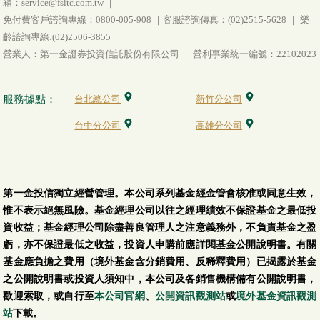
箱：service@fsitc.com.tw ｜
免付費客戶諮詢專線：0800-005-908 ｜客服諮詢傳真：(02)2515-5628 ｜ 樂
齡諮詢專線:(02)2506-3855
營業人：第一金證券投資信託股份有限公司 ｜ 營利事業統一編號：22102023
服務據點：
台北總公司
新竹分公司
台中分公司
高雄分公司
第一金投信獨立經營管理。本公司系列基金經金管會核准或同意生效，
惟不表示絕無風險。基金經理公司以往之經理績效不保證基金之最低投
資收益；基金經理公司除盡善良管理人之注意義務外，不負責基金之盈
虧，亦不保證最低之收益，投資人申購前應詳閱基金公開說明書。有關
基金應負擔之費用（境外基金含分銷費用、反稀釋費用）已揭露於基金
之公開說明書或投資人須知中，本公司及各銷售機構備有公開說明書，
歡迎索取，或自行至
本公司官網
、
公開資訊觀測站
或
境外基金資訊觀測
站
下載。