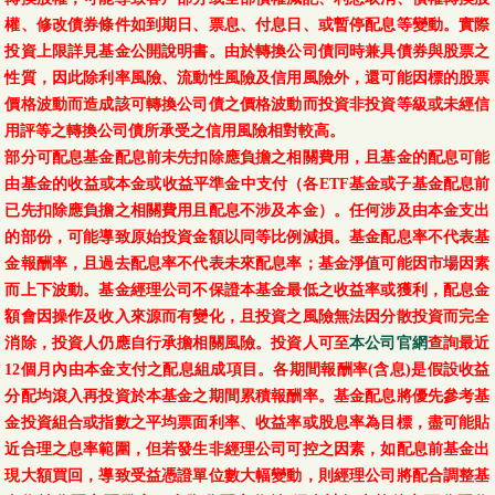
權、修改債券條件如到期日、票息、付息日、或暫停配息等變動。實際
投資上限詳見基金公開說明書。由於轉換公司債同時兼具債券與股票之
性質，因此除利率風險、流動性風險及信用風險外，還可能因標的股票
價格波動而造成該可轉換公司債之價格波動而投資非投資等級或未經信
用評等之轉換公司債所承受之信用風險相對較高。
部分可配息基金配息前未先扣除應負擔之相關費用，且基金的配息可能
由基金的收益或本金或收益平準金中支付（各ETF基金或子基金配息前
已先扣除應負擔之相關費用且配息不涉及本金）。任何涉及由本金支出
的部份，可能導致原始投資金額以同等比例減損。基金配息率不代表基
金報酬率，且過去配息率不代表未來配息率；基金淨值可能因市場因素
而上下波動。基金經理公司不保證本基金最低之收益率或獲利，配息金
額會因操作及收入來源而有變化，且投資之風險無法因分散投資而完全
消除，投資人仍應自行承擔相關風險。投資人可至
本公司官網
查詢最近
12個月內由本金支付之配息組成項目。各期間報酬率(含息)是假設收益
分配均滾入再投資於本基金之期間累積報酬率。基金配息將優先參考基
金投資組合或指數之平均票面利率、收益率或股息率為目標，盡可能貼
近合理之息率範圍，但若發生非經理公司可控之因素，如配息前基金出
現大額買回，導致受益憑證單位數大幅變動，則經理公司將配合調整基