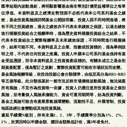
匯率短期內波動過鉅，將明顯影響基金南非幣別計價受益權單位之每單
位淨值。本資料提及之經濟走勢預測不必然代表本公司系列基金之績
效，基金投資風險請詳閱基金公開說明書。投資人因不同時間進場，將
有不同之投資績效，過去之績效亦不代表未來績效之保證。以過去績效
進行模擬投資組合之報酬率時，僅為歷史資料模擬投資組合之結果，不
代表本投資組合之實際報酬率及未來績效保證，不同時間進行模擬操
作，結果可能不同。本資料提及之企業、指數或投資標的，僅為舉例說
明之用，不代表任何投資之推薦。投資人申購本公司系列基金係持有基
金受益憑證，而非本資料提及之投資資產或標的。有關未成立之基金初
期資產配置，僅為暫訂之規劃，實際投資配置可能依市場狀況而改變。
基金風險報酬等級，依投信投顧公會分類標準，由低至高分為RR1~RR5
等五個等級。此分類係基於一般市況反映市場價格波動風險，無法涵蓋
所有風險，不宜作為投資唯一依據，投資人仍應注意所投資基金之個別
風險，並考量個人風險承擔能力、資金可運用期間等，始為投資判斷。
基金之風險可能含有產業景氣循環變動、流動性不足、外匯管制、投資
地區政經社會變動或其他投資風險。
遞延手續費N級別，持有未滿1、2、3年，手續費率分別為3%、2%、
1%，於買回時以申購金額、贖回金額孰低計收，滿3年者免付。