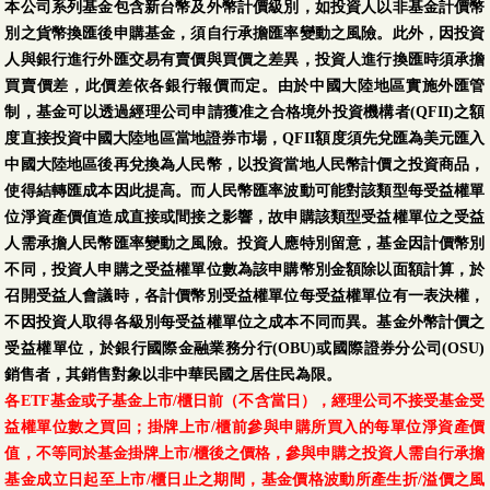
本公司系列基金包含新台幣及外幣計價級別，如投資人以非基金計價幣
別之貨幣換匯後申購基金，須自行承擔匯率變動之風險。此外，因投資
人與銀行進行外匯交易有賣價與買價之差異，投資人進行換匯時須承擔
買賣價差，此價差依各銀行報價而定。由於中國大陸地區實施外匯管
制，基金可以透過經理公司申請獲准之合格境外投資機構者(QFII)之額
度直接投資中國大陸地區當地證券市場，QFII額度須先兌匯為美元匯入
中國大陸地區後再兌換為人民幣，以投資當地人民幣計價之投資商品，
使得結轉匯成本因此提高。而人民幣匯率波動可能對該類型每受益權單
位淨資產價值造成直接或間接之影響，故申購該類型受益權單位之受益
人需承擔人民幣匯率變動之風險。投資人應特別留意，基金因計價幣別
不同，投資人申購之受益權單位數為該申購幣別金額除以面額計算，於
召開受益人會議時，各計價幣別受益權單位每受益權單位有一表決權，
不因投資人取得各級別每受益權單位之成本不同而異。基金外幣計價之
受益權單位，於銀行國際金融業務分行(OBU)或國際證券分公司(OSU)
銷售者，其銷售對象以非中華民國之居住民為限。
各ETF基金或子基金上市/櫃日前（不含當日），經理公司不接受基金受
益權單位數之買回；掛牌上市/櫃前參與申購所買入的每單位淨資產價
值，不等同於基金掛牌上市/櫃後之價格，參與申購之投資人需自行承擔
基金成立日起至上市/櫃日止之期間，基金價格波動所產生折/溢價之風