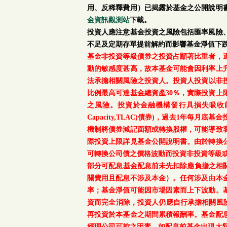
用、反稀釋費用）已揭露於基金之公開說明
金資訊觀測站
下載。
投資人應注意基金投資之風險包括匯率風險
不足及定期存單提前解約而影響基金淨值下
基金非投資等級債券之投資占顯著比重者，
動的敏感度甚高，故本基金可能會因利率上
法承擔相關風險之投資人。投資人投資以非投資
比例最高可達基金總資產30％，實際投資
之風險。投資於金融機構發行具損失吸收能力債券(含應急可
Capacity,TLAC)債券)，過去1年
機制將債券減記面額或轉換股權，可能導致
際投資上限詳見基金公開說明書。由於轉換
可轉換公司債之價格波動而投資非投資等級
部分可配息基金配息前未先扣除應負擔之相
關費用且配息不涉及本金）。任何涉及由本
率；基金淨值可能因市場因素而上下波動。
資而完全消除，投資人仍應自行承擔相關風
再投資於本基金之期間累積報酬率。基金配
經理公司可控之因素，如配息前基金出現大