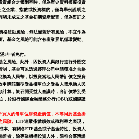
投資組合之報酬率時，僅為歷史資料模擬投資
及之企業、指數或投資標的，僅為舉例說明之
有關未成立之基金初期資產配置，僅為暫訂之
場價格波動風險，無法涵蓋所有風險，不宜作為
斷。基金之風險可能含有產業景氣循環變動、
滿3年者免付。
動之風險。此外，因投資人與銀行進行外匯交
管制，基金可以透過經理公司申請獲准之合格
再兌換為人民幣，以投資當地人民幣計價之投資
故申購該類型受益權單位之受益人需承擔人民
額計算，於召開受益人會議時，各計價幣別受
，於銀行國際金融業務分行(OBU)或國際證
購所買入的每單位淨資產價值，不等同於基金掛
之風險。
ETF追蹤指數績效或殖利率之表現，
成本。有關各ETF基金或子基金特性、投資人
憑證者，除專業機構投資人外，限符合臺灣證