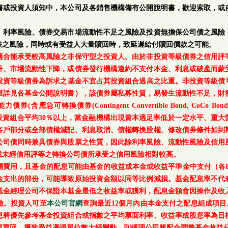
書或投資人須知中，本公司及各銷售機構備有公開說明書，歡迎索取，或
、利率風險、債券交易市場流動性不足之風險及投資無擔保公司債之風險
跌之風險，同時或有受益人大量贖回時，致延遲給付贖回價款之可能。
適合能承受較高風險之非保守型之投資人。由於非投資等級債券之信用評
升、市場流動性下降，或債券發行機構違約不支付本金、利息或破產而蒙
等級債券為訴求之基金不宜占其投資組合過高之比重。非投資等級債可能投資
上限詳見各基金公開說明書），該債券屬私募性質，易發生流動性不足，財
轉換債券(Contingent Convertible Bond, CoCo Bond)及具
每月底基金投資組合平均30％以上，當金融機構出現資本適足率低於一定水平
客戶部分或全部債權減記、利息取消、債權轉換股權、修改債券條件如到
公司債同時兼具債券與股票之性質，因此除利率風險、流動性風險及信用
或未經信用評等之轉換公司債所承受之信用風險相對較高。
關費用，且基金的配息可能由基金的收益或本金或收益平準金中支付（各E
金支出的部份，可能導致原始投資金額以同等比例減損。基金配息率不代
基金經理公司不保證本基金最低之收益率或獲利，配息金額會因操作及收
險。投資人可至
本公司官網
查詢最近12個月內由本金支付之配息組成項目
息將優先參考基金投資組合或指數之平均票面利率、收益率或股息率為目
額買回，導致受益憑證單位數大幅變動，則經理公司將配合調整基金收益分