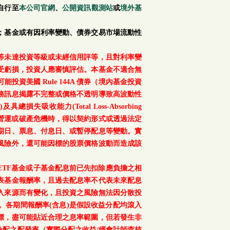
自行至
本公司官網
、
公開資訊觀測站
或
境外基
；基金或有因利率變動、債券交易市場流動性
等未達投資等級或未經信用評等，且對利率變
受虧損，投資人應審慎評估。本基金不適合無
美國 Rule 144A 債券（境內基金投資
務訊息揭露不完整或價格不透明導致高波動性
總損失吸收能力(Total Loss-Absorbing
、重大營運或破產危機時，得以契約形式或透過法定
期日、票息、付息日、或暫停配息等變動。實
風險外，還可能因標的股票價格波動而造成該
TF基金或子基金配息前已先扣除應負擔之相
表基金報酬率，且過去配息率不代表未來配息
入來源而有變化，且投資之風險無法因分散投
。各期間報酬率(含息)是假設收益分配均滾入
標，盡可能貼近合理之息率範圍，但若發生非
配之配發率（實際分配之收益/經會計師查核