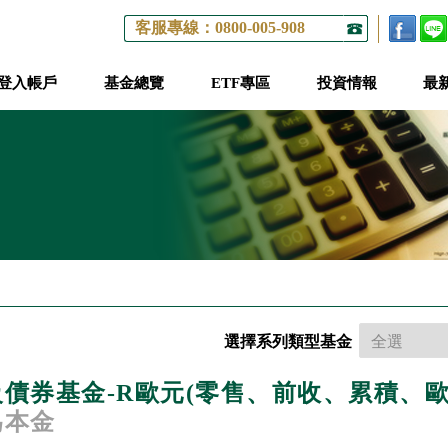
客服專線：0800-005-908
登入帳戶
基金總覽
ETF專區
投資情報
最
選擇系列類型基金
債券基金-R歐元(零售、前收、累積、歐
為本金