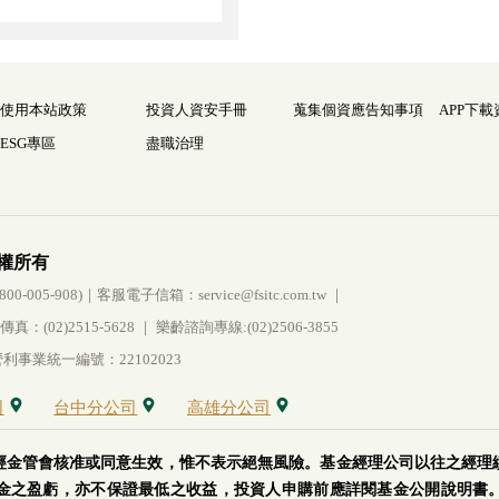
使用本站政策
投資人資安手冊
蒐集個資應告知事項
APP下載
ESG專區
盡職治理
權所有
005-908)｜客服電子信箱：service@fsitc.com.tw ｜
(02)2515-5628 ｜ 樂齡諮詢專線:(02)2506-3855
事業統一編號：22102023
司
台中分公司
高雄分公司
經金管會核准或同意生效，惟不表示絕無風險。基金經理公司以往之經理
金之盈虧，亦不保證最低之收益，投資人申購前應詳閱基金公開說明書