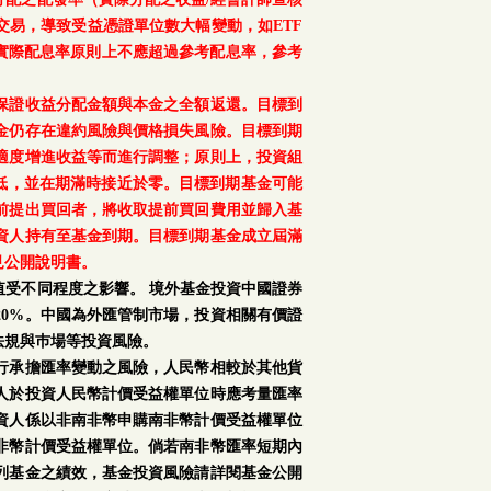
交易，導致受益憑證單位數大幅變動，如ETF
之實際配息率原則上不應超過參考配息率，參考
保證收益分配金額與本金之全額返還。目標到
金仍存在違約風險與價格損失風險。目標到期
適度增進收益等而進行調整；原則上，投資組
降低，並在期滿時接近於零。目標到期基金可能
前提出買回者，將收取提前買回費用並歸入基
資人持有至基金到期。目標到期基金成立屆滿
見公開說明書。
受不同程度之影響。 境外基金投資中國證券
0%。中國為外匯管制市場，投資相關有價證
法規與巿場等投資風險。
行承擔匯率變動之風險，人民幣相較於其他貨
人於投資人民幣計價受益權單位時應考量匯率
資人係以非南非幣申購南非幣計價受益權單位
非幣計價受益權單位。倘若南非幣匯率短期內
列基金之績效，基金投資風險請詳閱基金公開