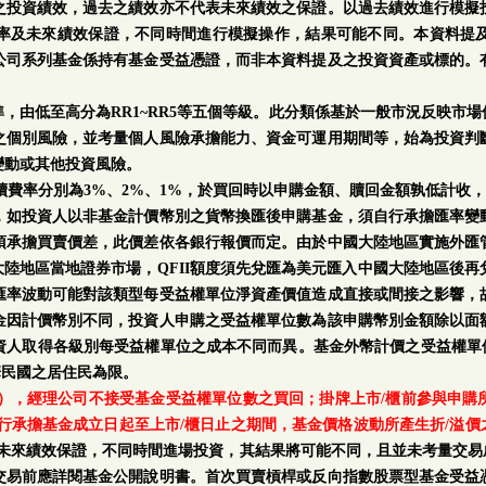
之投資績效，過去之績效亦不代表未來績效之保證。以過去績效進行模擬
率及未來績效保證，不同時間進行模擬操作，結果可能不同。本資料提
公司系列基金係持有基金受益憑證，而非本資料提及之投資資產或標的。
。
，由低至高分為RR1~RR5等五個等級。此分類係基於一般市況反映市
之個別風險，並考量個人風險承擔能力、資金可運用期間等，始為投資判
變動或其他投資風險。
手續費率分別為3%、2%、1%，於買回時以申購金額、贖回金額孰低計收，
，如投資人以非基金計價幣別之貨幣換匯後申購基金，須自行承擔匯率變
須承擔買賣價差，此價差依各銀行報價而定。由於中國大陸地區實施外匯
中國大陸地區當地證券市場，QFII額度須先兌匯為美元匯入中國大陸地區後
匯率波動可能對該類型每受益權單位淨資產價值造成直接或間接之影響，
金因計價幣別不同，投資人申購之受益權單位數為該申購幣別金額除以面
人取得各級別每受益權單位之成本不同而異。基金外幣計價之受益權單位
華民國之居住民為限。
日），經理公司不接受基金受益權單位數之買回；掛牌上市/櫃前參與申
行承擔基金成立日起至上市/櫃日止之期間，基金價格波動所產生折/溢價
率及未來績效保證，不同時間進場投資，其結果將可能不同，且並未考量交易
交易前應詳閱基金公開說明書。首次買賣槓桿或反向指數股票型基金受益