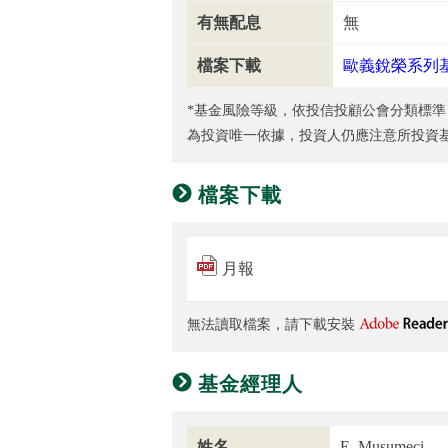
有無配息
無
檔案下載
歐義銳榮系列
*基金風險等級，依投信投顧公會分類標準
為投資唯一依據，投資人仍應注意所投資
檔案下載
月報
無法讀取檔案，請下載安裝
基金經理人
姓名
E. Musumeci