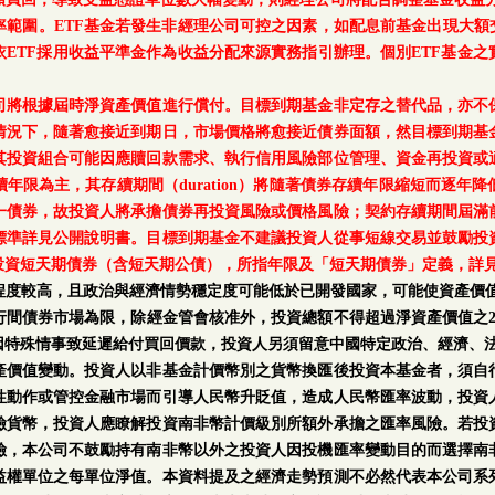
範圍。ETF基金若發生非經理公司可控之因素，如配息前基金出現大額
ETF採用收益平準金作為收益分配來源實務指引辦理。個別ETF基金
司將根據屆時淨資產價值進行償付。目標到期基金非定存之替代品，亦不
情況下，隨著愈接近到期日，市場價格將愈接近債券面額，然目標到期基
其投資組合可能因應贖回款需求、執行信用風險部位管理、資金再投資或
年限為主，其存續期間（duration）將隨著債券存續年限縮短而逐年
一債券，故投資人將承擔債券再投資風險或價格風險；契約存續期間屆滿
標準詳見公開說明書。目標到期基金不建議投資人從事短線交易並鼓勵投
投資短天期債券（含短天期公債），所指年限及「短天期債券」定義，詳
程度較高，且政治與經濟情勢穩定度可能低於已開發國家，可能使資產價值
行間債券市場為限，除經金管會核准外，投資總額不得超過淨資產價值之2
因特殊情事致延遲給付買回價款，投資人另須留意中國特定政治、經濟、
產價值變動。投資人以非基金計價幣別之貨幣換匯後投資本基金者，須自
性動作或管控金融市場而引導人民幣升貶值，造成人民幣匯率波動，投資
險貨幣，投資人應瞭解投資南非幣計價級別所額外承擔之匯率風險。若投
險，本公司不鼓勵持有南非幣以外之投資人因投機匯率變動目的而選擇南
益權單位之每單位淨值。本資料提及之經濟走勢預測不必然代表本公司系