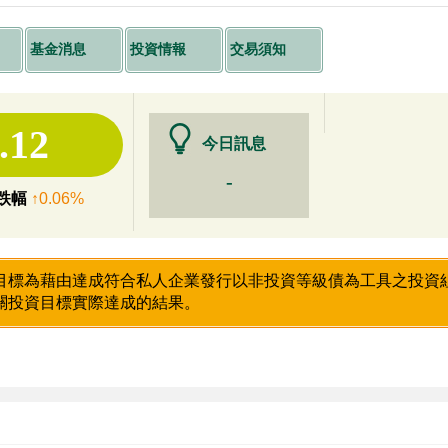
基金消息
投資情報
交易須知
.12
今日訊息
-
跌幅
↑0.06%
目標為藉由達成符合私人企業發行以非投資等級債為工具之投資
關投資目標實際達成的結果。