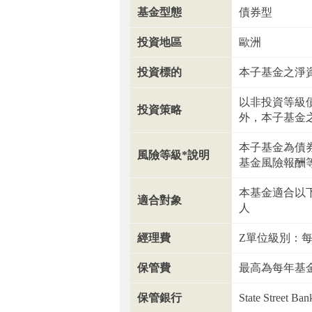
基金型態
債券型
投資地區
歐洲
投資標的
本子基金之淨
以非投資等級
投資策略
外，本子基金之
本子基金為債
風險等級*說明
基金風險報酬等
本基金適合以
適合對象
人
經理費
Z單位級別：每
保管費
最高為每年基金
保管銀行
State Street Ba