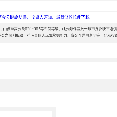
基金公開說明書、投資人須知、最新財報按此下載
，由低至高分為RR1~RR5等五個等級。此分類係基於一般市況反映市場
基金之個別風險，並考量個人風險承擔能力、資金可運用期間等，始為投