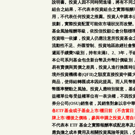
說明書。投資人因不同時間進場，將有不同
組合之結果，不代表本投資組合之實際報酬
用，不代表任何投資之推薦。投資人申購本
規劃，實際投資配置可能依市場狀況而改變
基金風險報酬等級，依投信投顧公會分類標準
投資唯一依據，投資人仍應注意所投資基金
流動性不足、外匯管制、投資地區政經社會
遞延手續費N級別，持有未滿1、2、3年，
本公司系列基金包含新台幣及外幣計價級別
易有賣價與買價之差異，投資人進行換匯時
境外投資機構者(QFII)之額度直接投資
商品，使得結轉匯成本因此提高。而人民幣
幣匯率變動之風險。投資人應特別留意，基
益權單位每受益權單位有一表決權，不因投資
券分公司(OSU)銷售者，其銷售對象以非中
各ETF基金或子基金上市/櫃日前（不含當
牌上市/櫃後之價格，參與申購之投資人需自
不代表本 ETF 基金之實際報酬率或配息
應負擔之成本費用及相關投資風險等資訊，