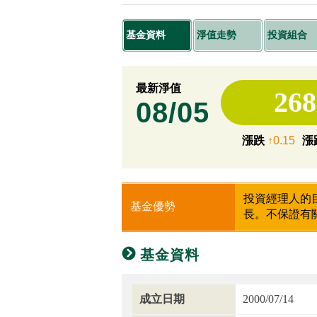
基金資料
淨值走勢
投資組合
最新淨值
268
08/05
漲跌
↑0.15
漲
投資經理人的
基金優勢
長。不保證有
基金資料
成立日期
2000/07/14