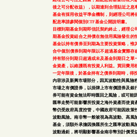
後之可分配收益），以期達到合理貼近之息率
基金有採用收益平準金機制，則經理公司將依
配息率請參閱個別ETF基金公開說明書。
目標到期基金到期即信託契約終止，經理公
期基金投資組合之持債在無信用風險發生的
基金以持有債券至到期為主要投資策略，惟
合中個別債券到期年限以不超過基金實際存續
持有部分到期日超過或未及基金到期日之單
金資產，以維護既有投資人利益。買回費用
一定年限後，於基金持有之債券到期時，得
內容涉及新興市場部分，因其波動性與風險
市場之有價證券，以掛牌上市有價證券及銀
券可能有資金無法即時匯回之風險，或可能
匯率走勢可能影響所投資之海外資產而使資
幣仍受政府高度控管，中國政府可能因政策
波動風險。南非幣一般被視為高波動、高風
基金，須額外承擔因換匯所生之匯率波動風
波動過鉅，將明顯影響基金南非幣別計價受