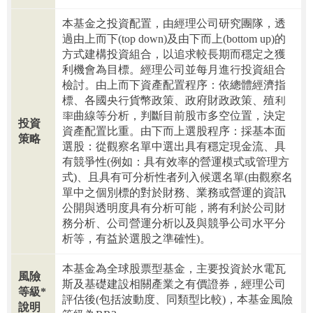
本基金之投資配置，由經理公司研究團隊，透
過由上而下(top down)及由下而上(bottom up)的
方式建構投資組合，以追求較長期而穩定之獲
利機會為目標。經理公司並每月進行投資組合
檢討。由上而下資產配置程序：依總體經濟指
標、各國央行貨幣政策、政府財政政策、殖利
率曲線等分析，判斷目前股市多空位置，決定
投資
資產配置比重。由下而上選股程序：採基本面
策略
選股：從觀察名單中選出具有穩定現金流、具
有競爭性(例如：具有效率的營運模式或管理方
式)、且具有可分析性者列入候選名單(由觀察名
單中之個別標的對於財務、業務或營運的資訊
公開與透明度具有分析可能，將有利於公司財
務分析、公司營運分析以及與競爭公司水平分
析等，有益於選股之準確性)。
本基金為全球股票型基金，主要投資於水電瓦
風險
斯及基礎建設相關產業之有價證券，經理公司
等級*
評估後(包括波動度、同類型比較)，本基金風險
說明