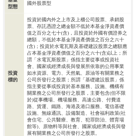
國外股票型
型態
投資於國內外之上市及上櫃公司股票、承銷股
票、存託憑證之總金額不低於本基金淨資產價
值之百分之七十(含)，且投資於外國有價證券之
總額，不低於本基金淨資產價值之百分之六十
(含)；投資於水電瓦斯及基礎建設股票之總額應
占本基金淨資產價值之百分之六十(含)以上；所
謂「水電瓦斯股票」係指主要從事或投資社
會、國家或經濟成長與發展所依靠的公用事業
投資
如水資源、電力、天然氣、原油等有關業務之
標的
公司所發行之股票；所謂「基礎建設股票」係
指主要從事或投資於基本服務、設施、機構有
關業務之公司所發行之股票，主要包含(但不限
於)從事機場、機場服務、高速公路、付費道
路、貨運、鐵路、海港及港口服務、電信基礎
設施、無線通訊、設備製造、社會福利政策(社
會住宅、公共醫療、教育、犯罪防治、體育場
館等)、原物料等與社會、國家或經濟成長與發
展有關業務之公司所發行之股票。