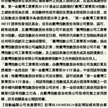
符合臺灣證券交易所所訂適格條件之投資人始得交易，並簽具風險預告
書。第一金臺灣工業菁英30 ETF基金以追蹤標的｢臺灣工業菁英30指數｣
之績效表現為目標，依指數特性或市場狀況買進全部或部分成分股，並
以指數成分股權重作為個股持股比率之參考。「第一金臺灣工業菁英
30ETF證券投資信託基金」並非由臺灣指數股份有限公司贊助、認可、
銷售或推廣，且臺灣指數股份有限公司不就使用「臺灣指數公司工業菁
英30指數」或該指數於任何特定日期、時間所代表數字之預期結果提供
任何明示或默示之擔保或聲明。「臺灣指數公司工業菁英30指數」係由
臺灣指數股份有限公司編製及計算；惟臺灣指數股份有限公司不就「臺
灣指數公司工業菁英30指數」及之錯誤承擔任何過失或其他賠償責任；
且臺灣指數股份有限公司無義務將指數中之任何錯誤告知任何人。
「臺灣指數公司工業菁英30指數」由臺灣指數股份有限公司負責計算及
授權第一金投信於「第一金臺灣工業菁英30 ETF基金」中使用該等指數
名稱；惟臺灣指數股份有限公司並未贊助、認可或推廣「第一金臺灣工
業菁英30 ETF基金」；與該等指數之指數值及其成分股清單有關之一切
著作權均歸臺灣指數股份有限公司所有；第一金投信業已就使用該著作
權發行該等指數之行為，自臺灣指數股份有限公司取得完整之使用授
權，詳見相關基金公開說明書。
【指數編製公司免責聲明】彭博BLOOMERG®係彭博財經有限合夥