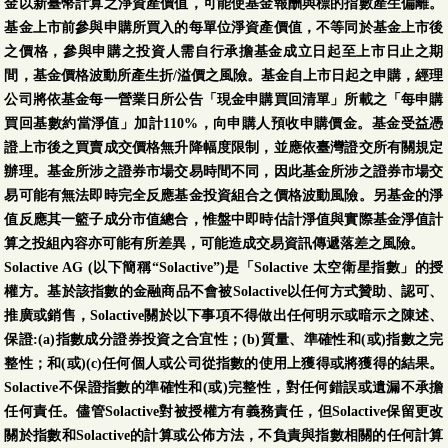
金以新臺幣計算之淨資產價值，可能使基金報酬與標的指數產生偏離。
基金上市前參與申購所買入的每單位淨資產價值，不等同於基金上市後
之價格，參與申購之投資人需自行承擔基金成立日起至上市日止之期
間，基金價格波動所產生折/溢價之風險。基金自上市日起之申購，經理
公司將依基金每一營業日所公告「現金申購買回清單」所載之「每申購
買回基數約當淨值」加計110%，向申購人預收申購價金。基金受益憑
證上市後之買賣成交價格無升降幅度限制，並應依臺灣證交所有關規定
辦理。基金所涉之證券市場交易時間不同，因此基金所涉之證券市場交
易可能有無法即時完全反應基金投資組合之價格波動風險。另基金的淨
值反應其一籃子成分市值總合，惟盤中即時估計淨值與實際基金淨值計
算之投組內容亦可能有所差異，可能造成交易資訊傳遞落差之風險。
Solactive AG (以下簡稱“Solactive”)是「Solactive 太空衛星指數」的授
權方。基於該指數的金融商品不會被Solactive以任何方式贊助、認可、
推廣或銷售，Solactive關於以下事項不得做出任何明示或暗示之陳述、
保證:(a)指數成分證券投資之合宜性；(b)質量、準確性和(或)指數之完
整性；和(或)(c)任何個人或公司從指數的使用上獲得或將獲得的結果。
Solactive不保證指數的準確性和(或)完整性，對任何錯誤或遺漏不承擔
任何責任。儘管Solactive對被授權方有義務責任，但Solactive保留更改
關於指數和Solactive的計算或公佈方法，不負責與指數相關的任何計算