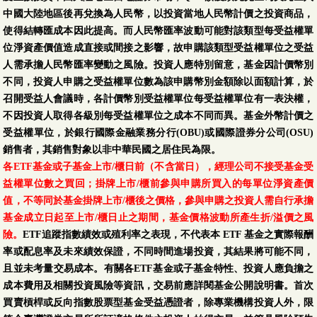
中國大陸地區後再兌換為人民幣，以投資當地人民幣計價之投資商品，
使得結轉匯成本因此提高。而人民幣匯率波動可能對該類型每受益權單
位淨資產價值造成直接或間接之影響，故申購該類型受益權單位之受益
人需承擔人民幣匯率變動之風險。投資人應特別留意，基金因計價幣別
不同，投資人申購之受益權單位數為該申購幣別金額除以面額計算，於
召開受益人會議時，各計價幣別受益權單位每受益權單位有一表決權，
不因投資人取得各級別每受益權單位之成本不同而異。基金外幣計價之
受益權單位，於銀行國際金融業務分行(OBU)或國際證券分公司(OSU)
銷售者，其銷售對象以非中華民國之居住民為限。
各ETF基金或子基金上市/櫃日前（不含當日），經理公司不接受基金受
益權單位數之買回；掛牌上市/櫃前參與申購所買入的每單位淨資產價
值，不等同於基金掛牌上市/櫃後之價格，參與申購之投資人需自行承擔
基金成立日起至上市/櫃日止之期間，基金價格波動所產生折/溢價之風
險。
ETF追蹤指數績效或殖利率之表現，不代表本 ETF 基金之實際報酬
率或配息率及未來績效保證，不同時間進場投資，其結果將可能不同，
且並未考量交易成本。有關各ETF基金或子基金特性、投資人應負擔之
成本費用及相關投資風險等資訊，交易前應詳閱基金公開說明書。首次
買賣槓桿或反向指數股票型基金受益憑證者，除專業機構投資人外，限