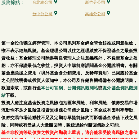
服務據點：
台北總公司
新竹分公司
台中分公司
高雄分公司
第一金投信獨立經營管理。本公司系列基金經金管會核准或同意生效，
惟不表示絕無風險。基金經理公司以往之經理績效不保證基金之最低投
資收益；基金經理公司除盡善良管理人之注意義務外，不負責基金之盈
虧，亦不保證最低之收益，投資人申購前應詳閱基金公開說明書。有關
基金應負擔之費用（境外基金含分銷費用、反稀釋費用）已揭露於基金
之公開說明書或投資人須知中，本公司及各銷售機構備有公開說明書，
歡迎索取，或自行至
本公司官網
、
公開資訊觀測站
或
境外基金資訊觀測
站
下載。
投資人應注意基金投資之風險包括匯率風險、利率風險、債券交易市場
流動性不足之風險及投資無擔保公司債之風險；基金或有因利率變動、
債券交易市場流動性不足及定期存單提前解約而影響基金淨值下跌之風
險，同時或有受益人大量贖回時，致延遲給付贖回價款之可能。
基金非投資等級債券之投資占顯著比重者，適合能承受較高風險之非保