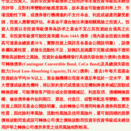
守型之投資人。由於非投資等級債券之信用評等未達投資等級或未經信
用評等，且對利率變動的敏感度甚高，故本基金可能會因利率上升、市
場流動性下降，或債券發行機構違約不支付本金、利息或破產而蒙受虧
損，投資人應審慎評估。本基金不適合無法承擔相關風險之投資人。投
資人投資以非投資等級債券為訴求之基金不宜占其投資組合過高之比
重。非投資等級債可能投資美國 Rule 144A 債券（境內基金投資比例最
高可達基金總資產30％，實際投資上限詳見各基金公開說明書），該債
券屬私募性質，易發生流動性不足，財務訊息揭露不完整或價格不透明
導致高波動性之風險。投資於金融機構發行具損失吸收能力債券(含應急
可轉換債券(Contingent Convertible Bond, CoCo Bond)及具總損失吸收
能力(Total Loss-Absorbing Capacity,TLAC)債券)，過去1年每月底基金
投資組合平均30％以上，當金融機構出現資本適足率低於一定水平、重
大營運或破產危機時，得以契約形式或透過法定機制將債券減記面額或
轉換股權，可能導致客戶部分或全部債權減記、利息取消、債權轉換股
權、修改債券條件如到期日、票息、付息日、或暫停配息等變動。實際
投資上限詳見基金公開說明書。由於轉換公司債同時兼具債券與股票之
性質，因此除利率風險、流動性風險及信用風險外，還可能因標的股票
價格波動而造成該可轉換公司債之價格波動而投資非投資等級或未經信
用評等之轉換公司債所承受之信用風險相對較高。