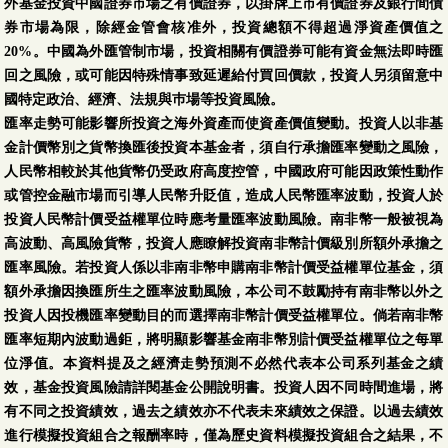
外基金投資中國證券市場之有價證券，以掛牌上市有價證券及銀行間債
券市場為限，除經金管會核准外，投資總額不得超過淨資產價值之
20%。中國為外匯管制市場，投資相關有價證券可能有資金無法即時匯
回之風險，或可能因特殊情事致延遲給付買回價款，投資人另須留意中
國特定政治、經濟、法規與巿場等投資風險。
匯率走勢可能影響所投資之海外資產而使資產價值變動。投資人以非基
金計價幣別之貨幣換匯後投資本基金者，須自行承擔匯率變動之風險，
人民幣相較於其他貨幣仍受政府高度控管，中國政府可能因政策性動作
或管控金融市場而引導人民幣升貶值，造成人民幣匯率波動，投資人於
投資人民幣計價受益權單位時應考量匯率波動風險。南非幣一般被視為
高波動、高風險貨幣，投資人應瞭解投資南非幣計價級別所額外承擔之
匯率風險。若投資人係以非南非幣申購南非幣計價受益權單位基金，須
額外承擔因換匯所生之匯率波動風險，本公司不鼓勵持有南非幣以外之
投資人因投機匯率變動目的而選擇南非幣計價受益權單位。倘若南非幣
匯率短期內波動過鉅，將明顯影響基金南非幣別計價受益權單位之每單
位淨值。本資料提及之經濟走勢預測不必然代表本公司系列基金之績
效，基金投資風險請詳閱基金公開說明書。投資人因不同時間進場，將
有不同之投資績效，過去之績效亦不代表未來績效之保證。以過去績效
進行模擬投資組合之報酬率時，僅為歷史資料模擬投資組合之結果，不