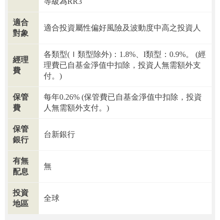
等級為RR3
適合
適合投資屬性偏好風險及波動度中高之投資人
對象
各類型(Ｉ類型除外)：1.8%、I類型：0.9%。 (經
經理
理費已自基金淨值中扣除，投資人無需額外支
費
付。)
保管
每年0.26% (保管費已自基金淨值中扣除，投資
費
人無需額外支付。)
保管
台新銀行
銀行
有無
無
配息
投資
全球
地區