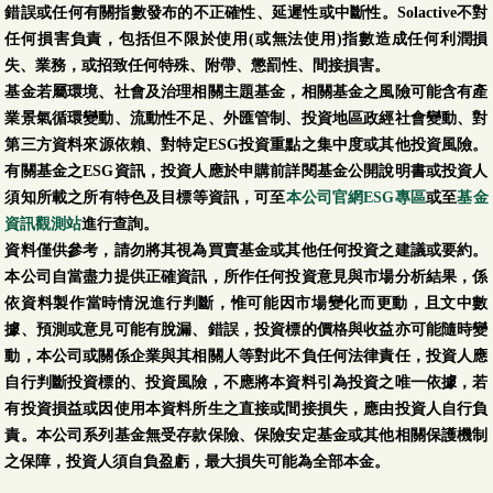
錯誤或任何有關指數發布的不正確性、延遲性或中斷性。Solactive不對
任何損害負責，包括但不限於使用(或無法使用)指數造成任何利潤損
失、業務，或招致任何特殊、附帶、懲罰性、間接損害。
基金若屬環境、社會及治理相關主題基金，相關基金之風險可能含有產
業景氣循環變動、流動性不足、外匯管制、投資地區政經社會變動、對
第三方資料來源依賴、對特定ESG投資重點之集中度或其他投資風險。
有關基金之ESG資訊，投資人應於申購前詳閱基金公開說明書或投資人
須知所載之所有特色及目標等資訊，可至
本公司官網ESG專區
或至
基金
資訊觀測站
進行查詢。
資料僅供參考，請勿將其視為買賣基金或其他任何投資之建議或要約。
本公司自當盡力提供正確資訊，所作任何投資意見與市場分析結果，係
依資料製作當時情況進行判斷，惟可能因市場變化而更動，且文中數
據、預測或意見可能有脫漏、錯誤，投資標的價格與收益亦可能隨時變
動，本公司或關係企業與其相關人等對此不負任何法律責任，投資人應
自行判斷投資標的、投資風險，不應將本資料引為投資之唯一依據，若
有投資損益或因使用本資料所生之直接或間接損失，應由投資人自行負
責。本公司系列基金無受存款保險、保險安定基金或其他相關保護機制
之保障，投資人須自負盈虧，最大損失可能為全部本金。