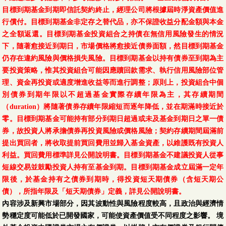
目標到期基金到期即信託契約終止，經理公司將根據屆時淨資產價值進
行償付。目標到期基金非定存之替代品，亦不保證收益分配金額與本金
之全額返還。目標到期基金投資組合之持債在無信用風險發生的情況
下，隨著愈接近到期日，市場價格將愈接近債券面額，然目標到期基金
仍存在違約風險與價格損失風險。目標到期基金以持有債券至到期為主
要投資策略，惟其投資組合可能因應贖回款需求、執行信用風險部位管
理、資金再投資或適度增進收益等而進行調整；原則上，投資組合中個
別債券到期年限以不超過基金實際存續年限為主，其存續期間
（duration）將隨著債券存續年限縮短而逐年降低，並在期滿時接近於
零。目標到期基金可能持有部分到期日超過或未及基金到期日之單一債
券，故投資人將承擔債券再投資風險或價格風險；契約存續期間屆滿前
提出買回者，將收取提前買回費用並歸入基金資產，以維護既有投資人
利益。買回費用標準詳見公開說明書。目標到期基金不建議投資人從事
短線交易並鼓勵投資人持有至基金到期。目標到期基金成立屆滿一定年
限後，於基金持有之債券到期時，得投資短天期債券（含短天期公
債），所指年限及「短天期債券」定義，詳見公開說明書。
內容涉及新興市場部分，因其波動性與風險程度較高，且政治與經濟情
勢穩定度可能低於已開發國家，可能使資產價值受不同程度之影響。 境