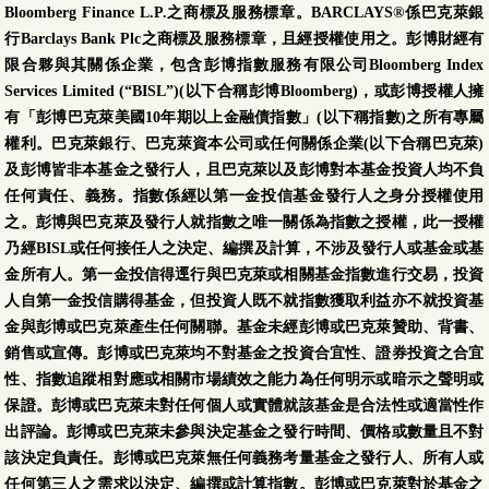
Bloomberg Finance L.P.之商標及服務標章。BARCLAYS®係巴克萊銀
行Barclays Bank Plc之商標及服務標章，且經授權使用之。彭博財經有
限合夥與其關係企業，包含彭博指數服務有限公司Bloomberg Index
Services Limited (“BISL”)(以下合稱彭博Bloomberg)，或彭博授權人擁
有「彭博巴克萊美國10年期以上金融債指數」(以下稱指數)之所有專屬
權利。巴克萊銀行、巴克萊資本公司或任何關係企業(以下合稱巴克萊)
及彭博皆非本基金之發行人，且巴克萊以及彭博對本基金投資人均不負
任何責任、義務。指數係經以第一金投信基金發行人之身分授權使用
之。彭博與巴克萊及發行人就指數之唯一關係為指數之授權，此一授權
乃經BISL或任何接任人之決定、編撰及計算，不涉及發行人或基金或基
金所有人。第一金投信得逕行與巴克萊或相關基金指數進行交易，投資
人自第一金投信購得基金，但投資人既不就指數獲取利益亦不就投資基
金與彭博或巴克萊產生任何關聯。基金未經彭博或巴克萊贊助、背書、
銷售或宣傳。彭博或巴克萊均不對基金之投資合宜性、證券投資之合宜
性、指數追蹤相對應或相關市場績效之能力為任何明示或暗示之聲明或
保證。彭博或巴克萊未對任何個人或實體就該基金是合法性或適當性作
出評論。彭博或巴克萊未參與決定基金之發行時間、價格或數量且不對
該決定負責任。彭博或巴克萊無任何義務考量基金之發行人、所有人或
任何第三人之需求以決定、編撰或計算指數。彭博或巴克萊對於基金之