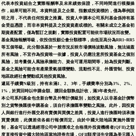
代表本投資組合之實際報酬率及未來績效保證，不同時間進行模擬操
作，結果可能不同。本資料提及之企業、指數或投資標的，僅為舉例說
明之用，不代表任何投資之推薦。投資人申購本公司系列基金係持有基
金受益憑證，而非本資料提及之投資資產或標的。有關未成立之基金初
期資產配置，僅為暫訂之規劃，實際投資配置可能依市場狀況而改變。
基金風險報酬等級，依投信投顧公會分類標準，由低至高分為RR1~RR5
等五個等級。此分類係基於一般市況反映市場價格波動風險，無法涵蓋
所有風險，不宜作為投資唯一依據，投資人仍應注意所投資基金之個別
風險，並考量個人風險承擔能力、資金可運用期間等，始為投資判斷。
基金之風險可能含有產業景氣循環變動、流動性不足、外匯管制、投資
地區政經社會變動或其他投資風險。
遞延手續費N級別，持有未滿1、2、3年，手續費率分別為3%、2%、
1%，於買回時以申購金額、贖回金額孰低計收，滿3年者免付。
本公司系列基金包含新台幣及外幣計價級別，如投資人以非基金計價幣
別之貨幣換匯後申購基金，須自行承擔匯率變動之風險。此外，因投資
人與銀行進行外匯交易有賣價與買價之差異，投資人進行換匯時須承擔
買賣價差，此價差依各銀行報價而定。由於中國大陸地區實施外匯管
制，基金可以透過經理公司申請獲准之合格境外投資機構者(QFII)之額
度直接投資中國大陸地區當地證券市場，QFII額度須先兌匯為美元匯入