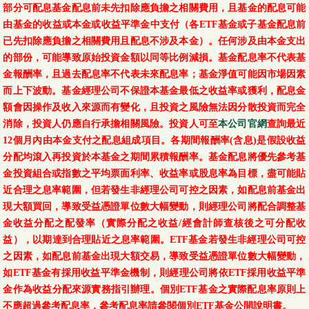
部分可配息基金配息前未先扣除應負擔之相關費用，且基金的配息可能
由基金的收益或本金或收益平準金中支付（各ETF基金或子基金配息前
已先扣除應負擔之相關費用且配息不涉及本金）。任何涉及由本金支出
的部份，可能導致原始投資金額以同等比例減損。基金配息率不代表基
金報酬率，且過去配息率不代表未來配息率；基金淨值可能因市場因素
而上下波動。基金經理公司不保證本基金最低之收益率或獲利，配息金
額會因操作及收入來源而有變化，且投資之風險無法因分散投資而完全
消除，投資人仍應自行承擔相關風險。投資人可至
本公司官網
查詢最近
12個月內由本金支付之配息組成項目。各期間報酬率(含息)是假設收益
分配均滾入再投資於本基金之期間累積報酬率。基金配息將優先參考基
金投資組合或指數之平均票面利率、收益率或股息率為目標，盡可能貼
近合理之息率範圍，但若發生非經理公司可控之因素，如配息前基金出
現大額買回，導致受益憑證單位數大幅變動，則經理公司將配合調整基
金收益分配之配發率（實際分配之收益/經會計師查核後之可分配收
益），以期達到合理貼近之息率範圍。ETF基金若發生非經理公司可控
之因素，如配息前基金出現大額交易，導致受益憑證單位數大幅變動，
如ETF基金有採用收益平準金機制，則經理公司將依ETF採用收益平準
金作為收益分配來源實務指引辦理。個別ETF基金之實際配息率原則上
不應超過參考配息率，參考配息率請參閱個別ETF基金公開說明書。