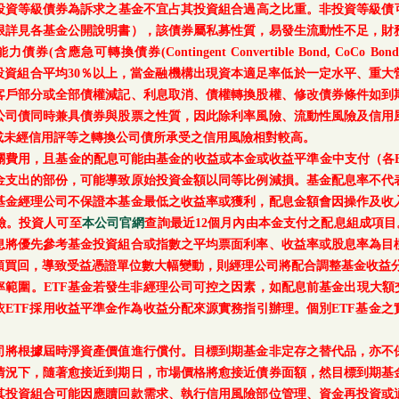
等級債券為訴求之基金不宜占其投資組合過高之比重。非投資等級債可能投資
上限詳見各基金公開說明書），該債券屬私募性質，易發生流動性不足，財
轉換債券(Contingent Convertible Bond, CoCo Bond)及具
每月底基金投資組合平均30％以上，當金融機構出現資本適足率低於一定水平
客戶部分或全部債權減記、利息取消、債權轉換股權、修改債券條件如到
公司債同時兼具債券與股票之性質，因此除利率風險、流動性風險及信用
或未經信用評等之轉換公司債所承受之信用風險相對較高。
關費用，且基金的配息可能由基金的收益或本金或收益平準金中支付（各E
金支出的部份，可能導致原始投資金額以同等比例減損。基金配息率不代
基金經理公司不保證本基金最低之收益率或獲利，配息金額會因操作及收
險。投資人可至
本公司官網
查詢最近12個月內由本金支付之配息組成項目
息將優先參考基金投資組合或指數之平均票面利率、收益率或股息率為目
額買回，導致受益憑證單位數大幅變動，則經理公司將配合調整基金收益分
範圍。ETF基金若發生非經理公司可控之因素，如配息前基金出現大額
ETF採用收益平準金作為收益分配來源實務指引辦理。個別ETF基金
司將根據屆時淨資產價值進行償付。目標到期基金非定存之替代品，亦不
情況下，隨著愈接近到期日，市場價格將愈接近債券面額，然目標到期基
其投資組合可能因應贖回款需求、執行信用風險部位管理、資金再投資或