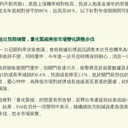
談判不歡而散)，美股上漲機率相對較高，投資人抱基金過年的突
從去年底相對保守的80％，拉高至88％。以下針對年假期期間
放超出預期鴿聲，量化緊縮將按市場變化調整步伐
/30～31召開利率決策會議，會前根據彭博資訊調查本次升息機率
率維持不變，同時重申，今年進一步升息時將保持耐心，消息一
國政府雖恢復開門運作，但關門長達35天，衝擊將見於就業數據及
Q1的成長率減損約0.4％，預測成長降至2.1%，低於關門前預估
性，憂心忡忡，為降低市場對經濟成長放緩甚至衰退的憂慮，此時
風險。
能會對「量化緊縮」的態度有所改變，若釋出考慮提前結束或縮
。結果，Fed在另外一項聲明中表示，雖繼續按月削減資產負債
步伐，也令市場振奮。