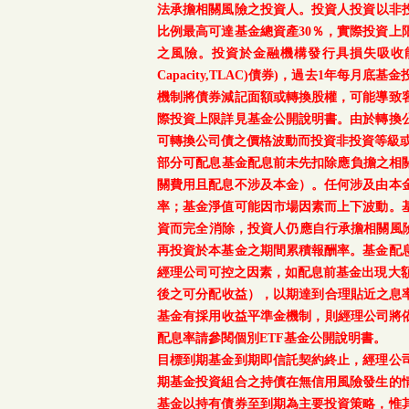
法承擔相關風險之投資人。投資人投資以非投資
比例最高可達基金總資產30％，實際投資
之風險。投資於金融機構發行具損失吸收能力債券(含應急可
Capacity,TLAC)債券)，過去1年
機制將債券減記面額或轉換股權，可能導致
際投資上限詳見基金公開說明書。由於轉換
可轉換公司債之價格波動而投資非投資等級
部分可配息基金配息前未先扣除應負擔之相
關費用且配息不涉及本金）。任何涉及由本
率；基金淨值可能因市場因素而上下波動。
資而完全消除，投資人仍應自行承擔相關風
再投資於本基金之期間累積報酬率。基金配
經理公司可控之因素，如配息前基金出現大
後之可分配收益），以期達到合理貼近之息率
基金有採用收益平準金機制，則經理公司將依
配息率請參閱個別ETF基金公開說明書。
目標到期基金到期即信託契約終止，經理公
期基金投資組合之持債在無信用風險發生的
基金以持有債券至到期為主要投資策略，惟