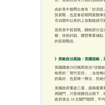
由於美中都釋出會有「好消息
貿易戰，也是春節期間最難掌
市自開年以來的上攻動能就可
當然美中貿易戰，關稅部分這
權、技術封鎖、國營事業補貼
的長期戰役。
》美歐政治風險：英國脫歐，
英國國會29日晚間表決7項脫
檢查的「替代安排」，迫使梅
的最好、也是唯一辦法，拒絕
美國政府重啟三週，讓兩黨重
再關門，川普很難找台階下，研判暫
政府過去 18 次關門期間，平