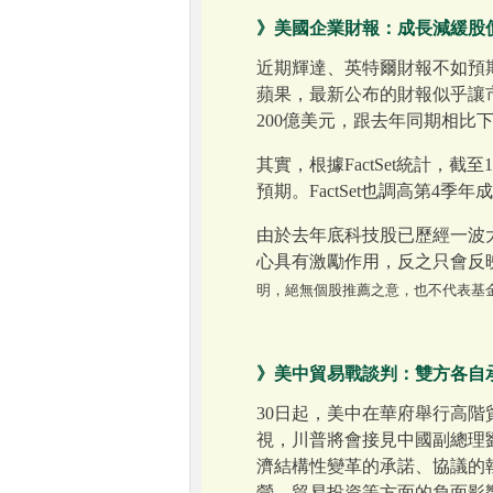
》美國企業財報：成長減緩股
近期輝達、英特爾財報不如預
蘋果，最新公布的財報似乎讓市場
200億美元，跟去年同期相比
其實，根據FactSet統計，截
預期。FactSet也調高第4
由於去年底科技股已歷經一波
心具有激勵作用，反之只會反
明，絕無個股推薦之意，也不代表基
》美中貿易戰談判：雙方各自
30日起，美中在華府舉行高階
視，川普將會接見中國副總理
濟結構性變革的承諾、協議的
營、貿易投資等方面的負面影