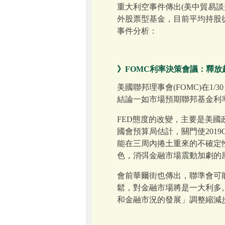
重大利空事件傳出(美中貿易
外股票型基金，目前平均持股
事件分析：
》FOMC利率決策會議：釋
美國聯邦理事會(FOMC)在1
結論一如市場預期聯邦基金利
FED態度的改變，主要是美
國會預算局估計，關門使2019
能在三周內捲土重來的不確定
色，消弭金融市場震動加劇的
會前華爾街也傳出，聯準會可
鬆，對金融市場將是一大利多
和金融市況的發展」調整縮減