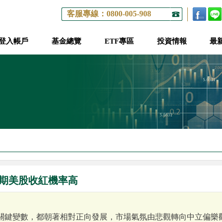
客服專線：0800-005-908
登入帳戶
基金總覽
ETF專區
投資情報
最
期美股收紅機率高
關鍵變數，都朝著相對正向發展，市場氣氛由悲觀轉向中立偏樂