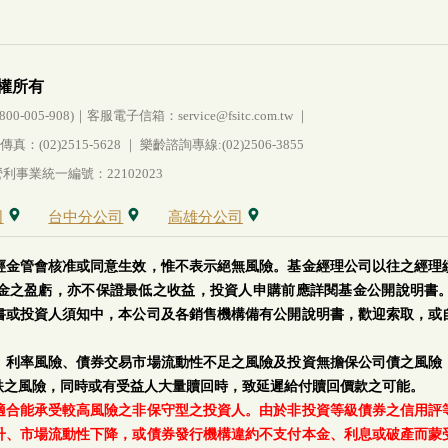
權所有
005-908)｜客服電子信箱：service@fsitc.com.tw ｜
(02)2515-5628 ｜ 樂齡諮詢專線:(02)2506-3855
事業統一編號：22102023
司
台中分公司
高雄分公司
經金管會核准或同意生效，惟不表示絕無風險。基金經理公司以往之經理
金之盈虧，亦不保證最低之收益，投資人申購前應詳閱基金公開說明書
書或投資人須知中，本公司及各銷售機構備有公開說明書，歡迎索取，或
、利率風險、債券交易市場流動性不足之風險及投資無擔保公司債之風險
跌之風險，同時或有受益人大量贖回時，致延遲給付贖回價款之可能。
適合能承受較高風險之非保守型之投資人。由於非投資等級債券之信用評
升、市場流動性下降，或債券發行機構違約不支付本金、利息或破產而蒙