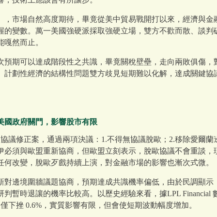
」，市場自然高度期待，畢竟從美中貿易戰開打以來，經濟與金
握的變數。萬一美國強硬派採取強硬立場，雙方不歡而散、談判
能嘎然而止。
次預期可以達成階段性之共識，畢竟關稅壁壘，走向兩敗俱傷，
、計劃性經濟的結構性問題雙方歧見短期難以化解，達成關鍵協
美國政府關門，影響股市有限
歐協議修正案，通過兩項決議：1.不得無協議脫歐；2.移除愛爾
伊必須與歐盟重新協商，但歐盟立刻表示，脫歐協議不會重談，
任何改變，脫歐歹戲持續上演，對金融市場的影響也漸次式微。
新對邊境圍牆議題協商，預期達成共識機率偏低，由於民調顯示
時退讓的機率比較高。以歷史經驗來看，據LPL Financial 
均僅下挫 0.6%，實質影響有限，但會使短期波動幅度增加。