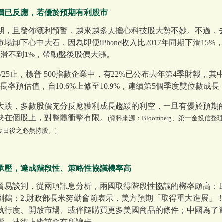
價已反應，若優於預期有利股市
期，且發佈獲利預警，越來越多人擔心科技股大勢不妙。不過，
卸下心中大石，因為即便iPhone收入比2017年同期下滑15%
下滑不到1%，帶動盤後股價大漲。
至1/25止，標普 500指數企業中，有22%已公布去年第4季財報，其
季年成長率預估值，自10.6%上修至10.9%，連續第5個季度雙位數
大跌，多數股價充分反應獲利成長趨緩的利空，一旦有優於預期的
映在個股上，對整體衝擊有限。
(資料來源：Bloomberg、第一金投信
金日後之必然持股。)
承壓，達成階段性、策略性協議機率高
貿易談判，從兩項訊息分析，兩國取得階段性協議的機率頗高：1
劉鶴；2.財政部長米努勤會前表示，美方預期「取得重大進展」
執行度、開放市場、或伴隨購買更多美國商品的條件；中國為了
響，技術上應該會有所讓步。