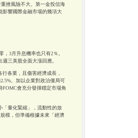
發重挫風險不大。第一金投信海
可能影響國際金融市場的幾項大
為零，3月升息機率也只有2％。
出週三美股全面大漲回應。
各行各業，且傷害經濟成長，
的2.5%。加以企業對政治僵局可
FOMC會充分發揮穩定市場角
小「量化緊縮」，流動性的放
表規模，但準備根據未來「經濟