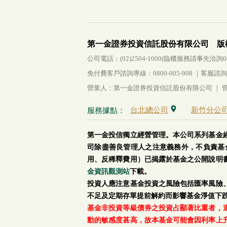
第一金證券投資信託股份有限公司 版
公司電話：(02)2504-1000(臨櫃服務請事先洽詢0800-
免付費客戶諮詢專線：0800-005-908 ｜客服諮詢傳真：
營業人：第一金證券投資信託股份有限公司 ｜ 營利
台北總公司
新竹分公
服務據點：
第一金投信獨立經營管理。本公司系列基金
司除盡善良管理人之注意義務外，不負責基
用、反稀釋費用）已揭露於基金之公開說明
金資訊觀測站
下載。
投資人應注意基金投資之風險包括匯率風險
不足及定期存單提前解約而影響基金淨值下
基金非投資等級債券之投資占顯著比重者，
動的敏感度甚高，故本基金可能會因利率上