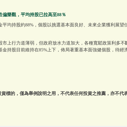
性偏樂觀，平均持股已拉高至88％
金平均持股約88%，個股以挑選基本面良好、未來企業獲利展望
股市上行力道薄弱，但政府放水力道加大，各種寬鬆政策利多不
基金持股目前維持在85%上下，佈局著重基本面強健個股，待經
或投資標的，僅為舉例說明之用，不代表任何投資之推薦，亦不代