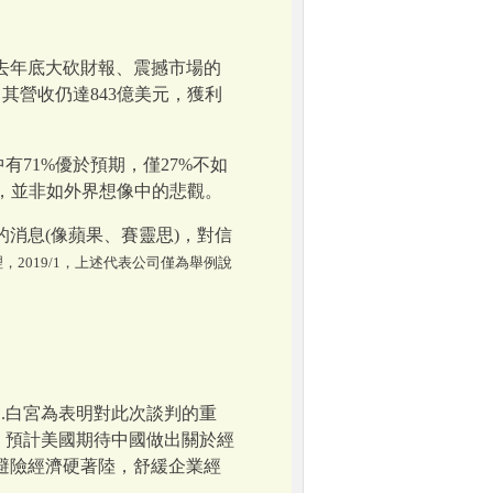
去年底大砍財報、震撼市場的
，其營收仍達843億美元，獲利
中有71%優於預期，僅27%不如
成長，並非如外界想像中的悲觀。
消息(像蘋果、賽靈思)，對信
整理，2019/1，上述代表公司僅為舉例說
.白宮為表明對此次談判的重
！預計美國期待中國做出關於經
避險經濟硬著陸，舒緩企業經