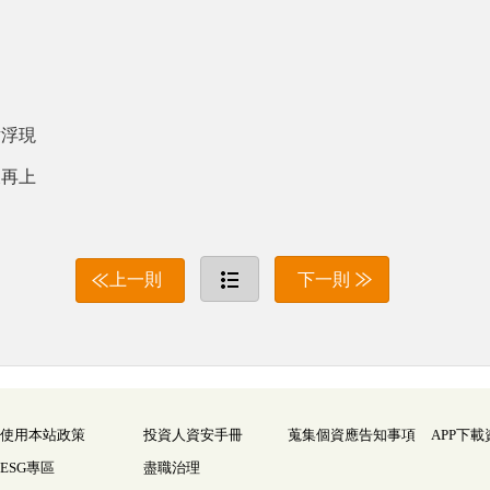
點浮現
後再上
上一則
下一則
使用本站政策
投資人資安手冊
蒐集個資應告知事項
APP下載
ESG專區
盡職治理