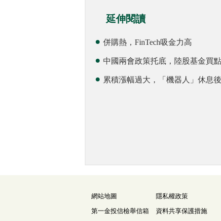
延伸閱讀
併購熱，FinTech吸金力高
中國兩會政策托底，陸股基金買
累積漲幅過大，「機器人」休息
網站地圖
隱私權政策
第一金投信檢舉信箱
資料共享保護措施