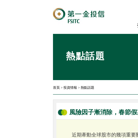
熱點話題
首頁
>
投資情報
>
熱點話題
風險因子漸消除，春節假
近期牽動全球股市的幾項重要