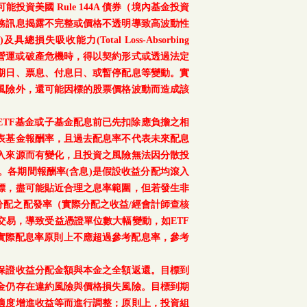
美國 Rule 144A 債券（境內基金投資
務訊息揭露不完整或價格不透明導致高波動性
總損失吸收能力(Total Loss-Absorbing
、重大營運或破產危機時，得以契約形式或透過法定
期日、票息、付息日、或暫停配息等變動。實
風險外，還可能因標的股票價格波動而造成該
TF基金或子基金配息前已先扣除應負擔之相
表基金報酬率，且過去配息率不代表未來配息
入來源而有變化，且投資之風險無法因分散投
。各期間報酬率(含息)是假設收益分配均滾入
標，盡可能貼近合理之息率範圍，但若發生非
配之配發率（實際分配之收益/經會計師查核
交易，導致受益憑證單位數大幅變動，如ETF
之實際配息率原則上不應超過參考配息率，參考
保證收益分配金額與本金之全額返還。目標到
金仍存在違約風險與價格損失風險。目標到期
適度增進收益等而進行調整；原則上，投資組