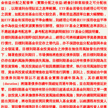
金收益分配之配發率（實際分配之收益/經會計師查核後之可分配收
益），以期達到合理貼近之息率範圍。ETF基金若發生非經理公司可控
之因素，如配息前基金出現大額交易，導致受益憑證單位數大幅變動，
如ETF基金有採用收益平準金機制，則經理公司將依ETF採用收益平準
金作為收益分配來源實務指引辦理。個別ETF基金之實際配息率原則上
不應超過參考配息率，參考配息率請參閱個別ETF基金公開說明書。
目標到期基金到期即信託契約終止，經理公司將根據屆時淨資產價值進
行償付。目標到期基金非定存之替代品，亦不保證收益分配金額與本金
之全額返還。目標到期基金投資組合之持債在無信用風險發生的情況
下，隨著愈接近到期日，市場價格將愈接近債券面額，然目標到期基金
仍存在違約風險與價格損失風險。目標到期基金以持有債券至到期為主
要投資策略，惟其投資組合可能因應贖回款需求、執行信用風險部位管
理、資金再投資或適度增進收益等而進行調整；原則上，投資組合中個
別債券到期年限以不超過基金實際存續年限為主，其存續期間
（duration）將隨著債券存續年限縮短而逐年降低，並在期滿時接近於
零。目標到期基金可能持有部分到期日超過或未及基金到期日之單一債
券，故投資人將承擔債券再投資風險或價格風險；契約存續期間屆滿前
提出買回者，將收取提前買回費用並歸入基金資產，以維護既有投資人
利益。買回費用標準詳見公開說明書。目標到期基金不建議投資人從事