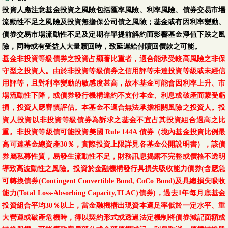
投資人應注意基金投資之風險包括匯率風險、利率風險、債券交易市場
流動性不足之風險及投資無擔保公司債之風險；基金或有因利率變動、
債券交易市場流動性不足及定期存單提前解約而影響基金淨值下跌之風
險，同時或有受益人大量贖回時，致延遲給付贖回價款之可能。
基金非投資等級債券之投資占顯著比重者，適合能承受較高風險之非保
守型之投資人。由於非投資等級債券之信用評等未達投資等級或未經信
用評等，且對利率變動的敏感度甚高，故本基金可能會因利率上升、市
場流動性下降，或債券發行機構違約不支付本金、利息或破產而蒙受虧
損，投資人應審慎評估。本基金不適合無法承擔相關風險之投資人。投
資人投資以非投資等級債券為訴求之基金不宜占其投資組合過高之比
重。非投資等級債可能投資美國 Rule 144A 債券（境內基金投資比例最
高可達基金總資產30％，實際投資上限詳見各基金公開說明書），該債
券屬私募性質，易發生流動性不足，財務訊息揭露不完整或價格不透明
導致高波動性之風險。投資於金融機構發行具損失吸收能力債券(含應急
可轉換債券(Contingent Convertible Bond, CoCo Bond)及具總損失吸收
能力(Total Loss-Absorbing Capacity,TLAC)債券)，過去1年每月底基金
投資組合平均30％以上，當金融機構出現資本適足率低於一定水平、重
大營運或破產危機時，得以契約形式或透過法定機制將債券減記面額或