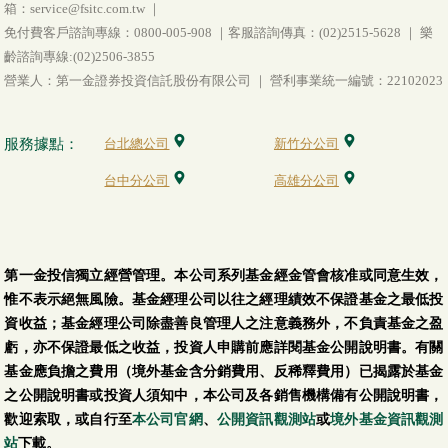
箱：service@fsitc.com.tw ｜
免付費客戶諮詢專線：0800-005-908 ｜客服諮詢傳真：(02)2515-5628 ｜ 樂
齡諮詢專線:(02)2506-3855
營業人：第一金證券投資信託股份有限公司 ｜ 營利事業統一編號：22102023
服務據點：
台北總公司
新竹分公司
台中分公司
高雄分公司
第一金投信獨立經營管理。本公司系列基金經金管會核准或同意生效，
惟不表示絕無風險。基金經理公司以往之經理績效不保證基金之最低投
資收益；基金經理公司除盡善良管理人之注意義務外，不負責基金之盈
虧，亦不保證最低之收益，投資人申購前應詳閱基金公開說明書。有關
基金應負擔之費用（境外基金含分銷費用、反稀釋費用）已揭露於基金
之公開說明書或投資人須知中，本公司及各銷售機構備有公開說明書，
歡迎索取，或自行至
本公司官網
、
公開資訊觀測站
或
境外基金資訊觀測
站
下載。