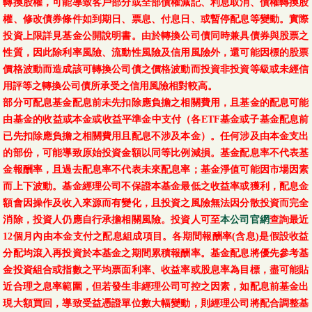
轉換股權，可能導致客戶部分或全部債權減記、利息取消、債權轉換股
權、修改債券條件如到期日、票息、付息日、或暫停配息等變動。實際
投資上限詳見基金公開說明書。由於轉換公司債同時兼具債券與股票之
性質，因此除利率風險、流動性風險及信用風險外，還可能因標的股票
價格波動而造成該可轉換公司債之價格波動而投資非投資等級或未經信
用評等之轉換公司債所承受之信用風險相對較高。
部分可配息基金配息前未先扣除應負擔之相關費用，且基金的配息可能
由基金的收益或本金或收益平準金中支付（各ETF基金或子基金配息前
已先扣除應負擔之相關費用且配息不涉及本金）。任何涉及由本金支出
的部份，可能導致原始投資金額以同等比例減損。基金配息率不代表基
金報酬率，且過去配息率不代表未來配息率；基金淨值可能因市場因素
而上下波動。基金經理公司不保證本基金最低之收益率或獲利，配息金
額會因操作及收入來源而有變化，且投資之風險無法因分散投資而完全
消除，投資人仍應自行承擔相關風險。投資人可至
本公司官網
查詢最近
12個月內由本金支付之配息組成項目。各期間報酬率(含息)是假設收益
分配均滾入再投資於本基金之期間累積報酬率。基金配息將優先參考基
金投資組合或指數之平均票面利率、收益率或股息率為目標，盡可能貼
近合理之息率範圍，但若發生非經理公司可控之因素，如配息前基金出
現大額買回，導致受益憑證單位數大幅變動，則經理公司將配合調整基