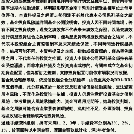
投資人因投機匯率變動目的而選擇南非幣計價受益權單位。倘若南非幣
匯率短期內波動過鉅，將明顯影響基金南非幣別計價受益權單位之每單
位淨值。本資料提及之經濟走勢預測不必然代表本公司系列基金之績
效，基金投資風險請詳閱基金公開說明書。投資人因不同時間進場，將
有不同之投資績效，過去之績效亦不代表未來績效之保證。以過去績效
進行模擬投資組合之報酬率時，僅為歷史資料模擬投資組合之結果，不
代表本投資組合之實際報酬率及未來績效保證，不同時間進行模擬操
作，結果可能不同。本資料提及之企業、指數或投資標的，僅為舉例說
明之用，不代表任何投資之推薦。投資人申購本公司系列基金係持有基
金受益憑證，而非本資料提及之投資資產或標的。有關未成立之基金初
期資產配置，僅為暫訂之規劃，實際投資配置可能依市場狀況而改變。
基金風險報酬等級，依投信投顧公會分類標準，由低至高分為RR1~RR5
等五個等級。此分類係基於一般市況反映市場價格波動風險，無法涵蓋
所有風險，不宜作為投資唯一依據，投資人仍應注意所投資基金之個別
風險，並考量個人風險承擔能力、資金可運用期間等，始為投資判斷。
基金之風險可能含有產業景氣循環變動、流動性不足、外匯管制、投資
地區政經社會變動或其他投資風險。
遞延手續費N級別，持有未滿1、2、3年，手續費率分別為3%、2%、
1%，於買回時以申購金額、贖回金額孰低計收，滿3年者免付。