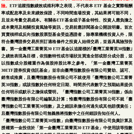
險。
ETF追蹤指數績效或殖利率之表現，不代表本 ETF 基金之實際報酬
率或配息率及未來績效保證，不同時間進場投資，其結果將可能不同，
且並未考量交易成本。有關各ETF基金或子基金特性、投資人應負擔之
成本費用及相關投資風險等資訊，交易前應詳閱基金公開說明書。首次
買賣槓桿或反向指數股票型基金受益憑證者，除專業機構投資人外，限
符合臺灣證券交易所所訂適格條件之投資人始得交易，並簽具風險預告
書。第一金臺灣工業菁英30 ETF基金以追蹤標的｢臺灣工業菁英30指數｣
之績效表現為目標，依指數特性或市場狀況買進全部或部分成分股，並
以指數成分股權重作為個股持股比率之參考。「第一金臺灣工業菁英
30ETF證券投資信託基金」並非由臺灣指數股份有限公司贊助、認可、
銷售或推廣，且臺灣指數股份有限公司不就使用「臺灣指數公司工業菁
英30指數」或該指數於任何特定日期、時間所代表數字之預期結果提供
任何明示或默示之擔保或聲明。「臺灣指數公司工業菁英30指數」係由
臺灣指數股份有限公司編製及計算；惟臺灣指數股份有限公司不就「臺
灣指數公司工業菁英30指數」及之錯誤承擔任何過失或其他賠償責任；
且臺灣指數股份有限公司無義務將指數中之任何錯誤告知任何人。
「臺灣指數公司工業菁英30指數」由臺灣指數股份有限公司負責計算及
授權第一金投信於「第一金臺灣工業菁英30 ETF基金」中使用該等指數