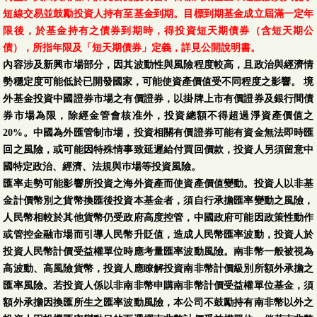
短線交易並鼓勵投資人持有至基金到期。目標到期基金成立屆滿一定年
限後，於基金持有之債券到期時，得投資短天期債券（含短天期公
債），所指年限及「短天期債券」定義，詳見公開說明書。
內容涉及新興市場部分，因其波動性與風險程度較高，且政治與經濟情
勢穩定度可能低於已開發國家，可能使資產價值受不同程度之影響。 境
外基金投資中國證券市場之有價證券，以掛牌上市有價證券及銀行間債
券市場為限，除經金管會核准外，投資總額不得超過淨資產價值之
20%。中國為外匯管制市場，投資相關有價證券可能有資金無法即時匯
回之風險，或可能因特殊情事致延遲給付買回價款，投資人另須留意中
國特定政治、經濟、法規與巿場等投資風險。
匯率走勢可能影響所投資之海外資產而使資產價值變動。投資人以非基
金計價幣別之貨幣換匯後投資本基金者，須自行承擔匯率變動之風險，
人民幣相較於其他貨幣仍受政府高度控管，中國政府可能因政策性動作
或管控金融市場而引導人民幣升貶值，造成人民幣匯率波動，投資人於
投資人民幣計價受益權單位時應考量匯率波動風險。南非幣一般被視為
高波動、高風險貨幣，投資人應瞭解投資南非幣計價級別所額外承擔之
匯率風險。若投資人係以非南非幣申購南非幣計價受益權單位基金，須
額外承擔因換匯所生之匯率波動風險，本公司不鼓勵持有南非幣以外之