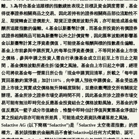
離。3.為符合基金追蹤標的指數績效表現之目標及資金調度需要，基金
得從事證券相關商品之交易。因此若持有的證券相關商品部位流動性不
足、期貨轉倉正逆價差大、期貨正逆價差波動升高，亦可能造成基金報
酬所追蹤指數的偏離。4.基金以新臺幣計價，而基金所投資的有價證券
或證券相關商品可能為新臺幣以外之計價貨幣，因此匯率波動將影響基
金以新臺幣計算之淨資產價值，可能使基金報酬與標的指數產生偏離。
基金上市前參與申購所買入的每單位淨資產價值，不等同於基金上市後
之價格，參與申購之投資人需自行承擔基金成立日起至上市日止之期
間，基金價格波動所產生折/溢價之風險。基金自上市日起之申購，經理
公司將依基金每一營業日所公告「現金申購買回清單」所載之「每申購
買回基數約當淨值」加計110%，向申購人預收申購價金。基金受益憑
證上市後之買賣成交價格無升降幅度限制，並應依臺灣證交所有關規定
辦理。基金所涉之證券市場交易時間不同，因此基金所涉之證券市場交
易可能有無法即時完全反應基金投資組合之價格波動風險。另基金的淨
值反應其一籃子成分市值總合，惟盤中即時估計淨值與實際基金淨值計
算之投組內容亦可能有所差異，可能造成交易資訊傳遞落差之風險。
Solactive AG (以下簡稱“Solactive”)是「Solactive 太空衛星指數」的授
權方。基於該指數的金融商品不會被Solactive以任何方式贊助、認可、