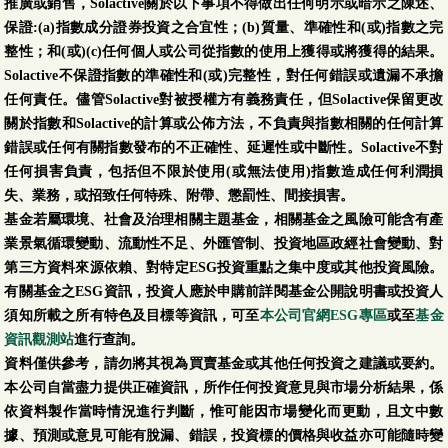
推廣或銷售，Solactive關於以下事項不得做出任何明示或暗示之陳述、
保證:(a)指數成分證券投資之合宜性；(b)質量、準確性和(或)指數之完
整性；和(或)(c)任何個人或公司從指數的使用上獲得或將獲得的結果。
Solactive不保證指數的準確性和(或)完整性，對任何錯誤或遺漏不承擔
任何責任。儘管Solactive對被授權方有義務責任，但Solactive保留更改
關於指數和Solactive的計算或公佈方法，不負責與指數相關的任何計算
錯誤或任何有關指數發布的不正確性、延遲性或中斷性。Solactive不對
任何損害負責，包括但不限於使用(或無法使用)指數造成任何利潤損
失、業務，或招致任何特殊、附帶、懲罰性、間接損害。
基金若屬環境、社會及治理相關主題基金，相關基金之風險可能含有產
業景氣循環變動、流動性不足、外匯管制、投資地區政經社會變動、對
第三方資料來源依賴、對特定ESG投資重點之集中度或其他投資風險。
有關基金之ESG資訊，投資人應於申購前詳閱基金公開說明書或投資人
須知所載之所有特色及目標等資訊，可至
本公司官網ESG專區
或至
基金
資訊觀測站
進行查詢。
資料僅供參考，請勿將其視為買賣基金或其他任何投資之建議或要約。
本公司自當盡力提供正確資訊，所作任何投資意見與市場分析結果，係
依資料製作當時情況進行判斷，惟可能因市場變化而更動，且文中數
據、預測或意見可能有脫漏、錯誤，投資標的價格與收益亦可能隨時變