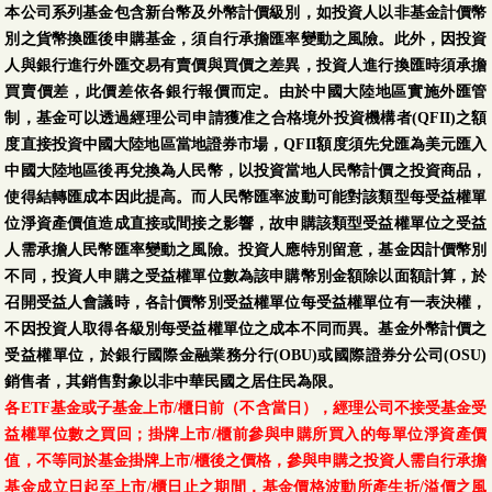
本公司系列基金包含新台幣及外幣計價級別，如投資人以非基金計價幣
別之貨幣換匯後申購基金，須自行承擔匯率變動之風險。此外，因投資
人與銀行進行外匯交易有賣價與買價之差異，投資人進行換匯時須承擔
買賣價差，此價差依各銀行報價而定。由於中國大陸地區實施外匯管
制，基金可以透過經理公司申請獲准之合格境外投資機構者(QFII)之額
度直接投資中國大陸地區當地證券市場，QFII額度須先兌匯為美元匯入
中國大陸地區後再兌換為人民幣，以投資當地人民幣計價之投資商品，
使得結轉匯成本因此提高。而人民幣匯率波動可能對該類型每受益權單
位淨資產價值造成直接或間接之影響，故申購該類型受益權單位之受益
人需承擔人民幣匯率變動之風險。投資人應特別留意，基金因計價幣別
不同，投資人申購之受益權單位數為該申購幣別金額除以面額計算，於
召開受益人會議時，各計價幣別受益權單位每受益權單位有一表決權，
不因投資人取得各級別每受益權單位之成本不同而異。基金外幣計價之
受益權單位，於銀行國際金融業務分行(OBU)或國際證券分公司(OSU)
銷售者，其銷售對象以非中華民國之居住民為限。
各ETF基金或子基金上市/櫃日前（不含當日），經理公司不接受基金受
益權單位數之買回；掛牌上市/櫃前參與申購所買入的每單位淨資產價
值，不等同於基金掛牌上市/櫃後之價格，參與申購之投資人需自行承擔
基金成立日起至上市/櫃日止之期間，基金價格波動所產生折/溢價之風