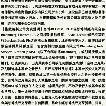
名稱；惟臺灣指數股份有限公司並未贊助、認可或推廣「第一金臺灣工
業菁英30 ETF基金」；與該等指數之指數值及其成分股清單有關之一切
著作權均歸臺灣指數股份有限公司所有；第一金投信業已就使用該著作
權發行該等指數之行為，自臺灣指數股份有限公司取得完整之使用授
權，詳見相關基金公開說明書。
【指數編製公司免責聲明】彭博BLOOMERG®係彭博財經有限合夥
Bloomberg Finance L.P.之商標及服務標章。BARCLAYS®係巴克萊銀
行Barclays Bank Plc之商標及服務標章，且經授權使用之。彭博財經有
限合夥與其關係企業，包含彭博指數服務有限公司Bloomberg Index
Services Limited (“BISL”)(以下合稱彭博Bloomberg)，或彭博授權人擁
有「彭博巴克萊美國10年期以上金融債指數」(以下稱指數)之所有專屬
權利。巴克萊銀行、巴克萊資本公司或任何關係企業(以下合稱巴克萊)
及彭博皆非本基金之發行人，且巴克萊以及彭博對本基金投資人均不負
任何責任、義務。指數係經以第一金投信基金發行人之身分授權使用
之。彭博與巴克萊及發行人就指數之唯一關係為指數之授權，此一授權
乃經BISL或任何接任人之決定、編撰及計算，不涉及發行人或基金或基
金所有人。第一金投信得逕行與巴克萊或相關基金指數進行交易，投資
人自第一金投信購得基金，但投資人既不就指數獲取利益亦不就投資基
金與彭博或巴克萊產生任何關聯。基金未經彭博或巴克萊贊助、背書、