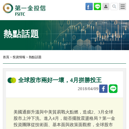
熱點話題
首頁
>
投資情報
>
熱點話題
全球股市兩好一壞，4月拼勝投王
2018/04/09
美國通膨升溫與中美貿易戰火點燃，造成2、3月全球
股市上沖下洗。進入4月，能否擺脫震盪格局？第一金
投資團隊從技術面、基本面與政策面觀察，全球股市