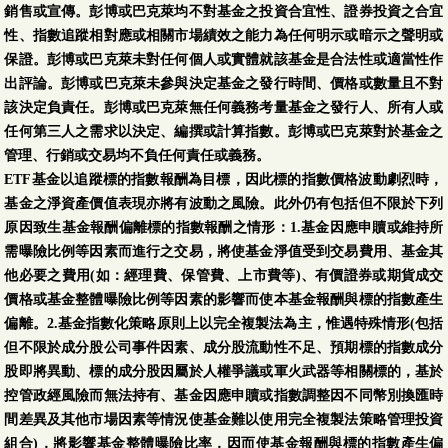
銷售或宣傳。彭博或巴克萊均不對基金之投資合宜性、證券投資之合宜
性、指數追蹤相對應或相關市場績效之能力為任何明示或暗示之聲明或
保證。彭博或巴克萊未對任何個人或實體就該基金是合法性或適當性作
出評論。彭博或巴克萊未參與決定基金之發行時間、價格或數量且不對
該決定負責任。彭博或巴克萊無任何義務考量基金之發行人、所有人或
任何第三人之需求以決定、編撰或計算指數。彭博或巴克萊對於基金之
管理、行銷或交易均不負任何責任或義務。
ETF基金以追蹤標的指數報酬為目標，因此標的指數價格波動劇烈時，
基金之淨資產價值表現亦將有波動之風險。此外仍有包括但不限於下列
原因致生基金報酬偏離標的指數報酬之情形：1.基金因應申贖或維持所
需曝險比例等因素而進行之交易，將使基金淨值受到交易費用、基金其
他必要之費用(如：經理費、保管費、上市費等)、有價證券或期貨成交
價格或基金整體曝險比例等因素的影響而使本基金報酬與標的指數產生
偏離。2.基金指數化策略原則上以完全複製法為主，惟遇特殊情形(包括
但不限於成分股公司事件因素、成分股流動性不足、預期標的指數成分
股即將異動、標的成分股因屬於人權爭議或軍火武器等相關標的，基於
控管政經風險而無法持有、基金因應申贖或指數調整因不同幣別換匯時
間差異及其他市場因素等情況使基金難以使用完全複製法策略管理投資
組合)，將影響基金整體曝險比率，因而使基金報酬與標的指數產生偏