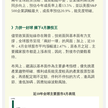
兩年全球經濟預期，成長動能不變，企業獲利表現將
同步向上，預估今年成長率上看13.5%，並以美股S&P
500企業調幅最大，成長率預估20.9%，能見度明確。
》力拼一好球 摘下4月勝投王
儘管政策面短線存在雜音，技術面與基本面有力支
撐，全球股市呈現「兩好一壞」的局面；加上，近10
年，4月全球股市平均漲幅達2.47%，居各月之冠，主
要國家股市都是上漲表現，因此，對後市仍樂觀看
待。
布局上，建議以基本面作為主要參考指標，優先挑選
產業趨勢明確、獲利成長能見度較高的產業股票型基
金，再搭配定期不定額、停利不停扣的方式，逢高調
節、逢低加碼，因應短線波動風險。
近10年全球主要股市4月表現