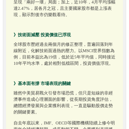
呈現「兩好一壞」局面；加上，近10年，4月平均漲幅
達2.47%，居各月之冠，且主要國家股市都是上漲表
現，顯示對後市仍樂觀看待。
》技術面減壓 投資價值已浮現
全球股市歷經過去兩個月的修正整理，普遍回落到年
線附近，化解技術面過熱的壓力。以MSCI世界指數為
例，目前本益比為19倍，低於近5年平均值，同時接近
10年平均水準，處於相對低檔區間，投資價值浮現。
》基本面有撐 市場表現的關鍵
雖然中美貿易戰火引發市場恐慌，但只是短線的非經
濟事件造成心理層面的影響，從長期投資角度評估，
總體經濟發展與企業獲利表現，一直是驅動股價走勢
的關鍵要素。
自去年底以來，IMF、OECD等國際機構陸續上修今明