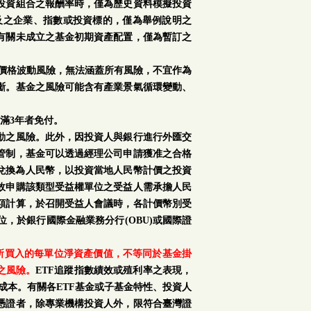
投資組合之報酬率時，僅為歷史資料模擬投資
及之企業、指數或投資標的，僅為舉例說明之
有關未成立之基金初期資產配置，僅為暫訂之
場價格波動風險，無法涵蓋所有風險，不宜作為
斷。基金之風險可能含有產業景氣循環變動、
滿3年者免付。
動之風險。此外，因投資人與銀行進行外匯交
管制，基金可以透過經理公司申請獲准之合格
再兌換為人民幣，以投資當地人民幣計價之投資
故申購該類型受益權單位之受益人需承擔人民
額計算，於召開受益人會議時，各計價幣別受
，於銀行國際金融業務分行(OBU)或國際證
購所買入的每單位淨資產價值，不等同於基金掛
之風險。
ETF追蹤指數績效或殖利率之表現，
成本。有關各ETF基金或子基金特性、投資人
憑證者，除專業機構投資人外，限符合臺灣證