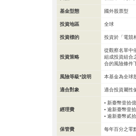
基金型態
國外股票型
投資地區
全球
投資標的
投資於「電競
從觀察名單中
投資策略
組成投資組合
合的風險條件
風險等級*說明
本基金為全球
適合對象
適合投資屬性
新臺幣壹拾億元
經理費
逾新臺幣壹拾
逾新臺幣貳拾
保管費
每年百分之零點貳