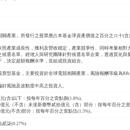
相關產業」所發行之股票應占本基金淨資產價值之百分之六十(含
依照產業成長性，獲利及營收穩定，產業競爭性、同時考量相對
之候選名單。經理人與研究團隊針對候選名單企業，透過質化與
下，決定超額報酬水準，並組成投資組合。
股票型基金，主要投資於全球電競相關產業，風險報酬等級為RR
偏好風險及波動度中高之投資人。
(含)以下：按每年百分之壹點捌(1.8%)。
億元（不含）未達新臺幣貳拾億元（含）部分：按每年百分之壹點陸伍
億元(不含)部分：按每年百分之壹點伍(1.5%)。
柒(0.27%)