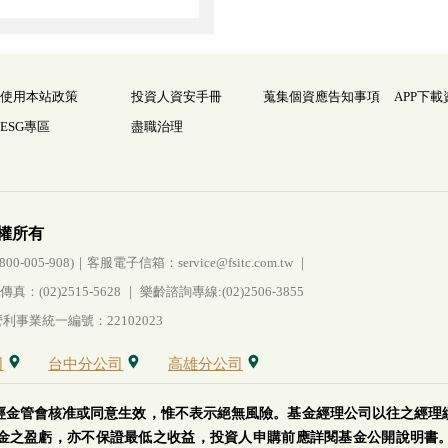
使用本站政策
投資人資安手冊
蒐集個資應告知事項
APP下載
ESG專區
盡職治理
權所有
005-908)｜客服電子信箱：service@fsitc.com.tw ｜
(02)2515-5628 ｜ 樂齡諮詢專線:(02)2506-3855
事業統一編號：22102023
司
台中分公司
高雄分公司
經金管會核准或同意生效，惟不表示絕無風險。基金經理公司以往之經理
金之盈虧，亦不保證最低之收益，投資人申購前應詳閱基金公開說明書