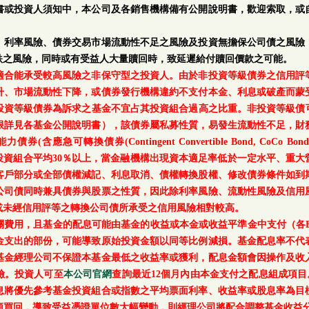
書或投資人須知中，本公司及各銷售機構備有公開說明書，歡迎索取，或
、利率風險、債券交易市場流動性不足之風險及投資無擔保公司債之風險
跌之風險，同時或有受益人大量贖回時，致延遲給付贖回價款之可能。
適合能承受較高風險之非保守型之投資人。由於非投資等級債券之信用評
升、市場流動性下降，或債券發行機構違約不支付本金、利息或破產而蒙
等級債券為訴求之基金不宜占其投資組合過高之比重。非投資等級債可能投資
上限詳見各基金公開說明書），該債券屬私募性質，易發生流動性不足，財
轉換債券(Contingent Convertible Bond, CoCo Bond)及具
每月底基金投資組合平均30％以上，當金融機構出現資本適足率低於一定水平
客戶部分或全部債權減記、利息取消、債權轉換股權、修改債券條件如到
公司債同時兼具債券與股票之性質，因此除利率風險、流動性風險及信用
或未經信用評等之轉換公司債所承受之信用風險相對較高。
關費用，且基金的配息可能由基金的收益或本金或收益平準金中支付（各E
金支出的部份，可能導致原始投資金額以同等比例減損。基金配息率不代
基金經理公司不保證本基金最低之收益率或獲利，配息金額會因操作及收
險。投資人可至
本公司官網
查詢最近12個月內由本金支付之配息組成項目
息將優先參考基金投資組合或指數之平均票面利率、收益率或股息率為目
額買回，導致受益憑證單位數大幅變動，則經理公司將配合調整基金收益分