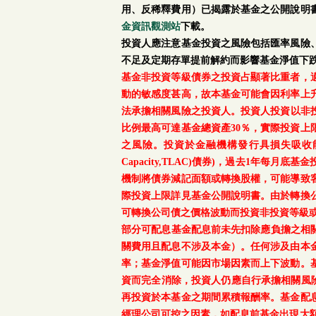
用、反稀釋費用）已揭露於基金之公開說明
金資訊觀測站
下載。
投資人應注意基金投資之風險包括匯率風險
不足及定期存單提前解約而影響基金淨值下
基金非投資等級債券之投資占顯著比重者，
動的敏感度甚高，故本基金可能會因利率上
法承擔相關風險之投資人。投資人投資以非投資
比例最高可達基金總資產30％，實際投資
之風險。投資於金融機構發行具損失吸收能力債券(含應急可
Capacity,TLAC)債券)，過去1年
機制將債券減記面額或轉換股權，可能導致
際投資上限詳見基金公開說明書。由於轉換
可轉換公司債之價格波動而投資非投資等級
部分可配息基金配息前未先扣除應負擔之相
關費用且配息不涉及本金）。任何涉及由本
率；基金淨值可能因市場因素而上下波動。
資而完全消除，投資人仍應自行承擔相關風
再投資於本基金之期間累積報酬率。基金配
經理公司可控之因素，如配息前基金出現大