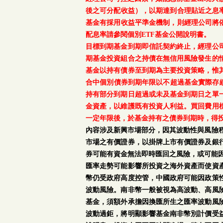
後之可分配收益），以期達到合理貼近之息率
基金有採用收益平準金機制，則經理公司將依
配息率請參閱個別ETF基金公開說明書。
目標到期基金到期即信託契約終止，經理公
期基金投資組合之持債在無信用風險發生的
基金以持有債券至到期為主要投資策略，惟
合中個別債券到期年限以不超過基金實際存續
持有部分到期日超過或未及基金到期日之單
金資產，以維護既有投資人利益。買回費用
一定年限後，於基金持有之債券到期時，得
內容涉及新興市場部分，因其波動性與風險
市場之有價證券，以掛牌上市有價證券及銀
券可能有資金無法即時匯回之風險，或可能
匯率走勢可能影響所投資之海外資產而使資
幣仍受政府高度控管，中國政府可能因政策
波動風險。南非幣一般被視為高波動、高風
基金，須額外承擔因換匯所生之匯率波動風
波動過鉅，將明顯影響基金南非幣別計價受