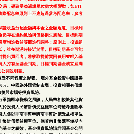
交易，導致受益憑證單位數大幅變動，如ETF
之實際配息率原則上不應超過參考配息率，參考
保證收益分配金額與本金之全額返還。目標到
金仍存在違約風險與價格損失風險。目標到期
適度增進收益等而進行調整；原則上，投資組
降低，並在期滿時接近於零。目標到期基金可能
前提出買回者，將收取提前買回費用並歸入基
資人持有至基金到期。目標到期基金成立屆滿
見公開說明書。
受不同程度之影響。 境外基金投資中國證券
0%。中國為外匯管制市場，投資相關有價證
法規與巿場等投資風險。
行承擔匯率變動之風險，人民幣相較於其他貨
人於投資人民幣計價受益權單位時應考量匯率
資人係以非南非幣申購南非幣計價受益權單位
非幣計價受益權單位。倘若南非幣匯率短期內
列基金之績效，基金投資風險請詳閱基金公開