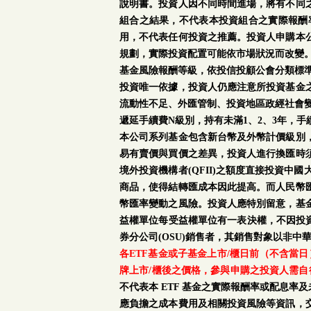
說明書。投資人因不同時間進場，將有不同
組合之結果，不代表本投資組合之實際報酬
用，不代表任何投資之推薦。投資人申購本
規劃，實際投資配置可能依市場狀況而改變
基金風險報酬等級，依投信投顧公會分類標準
投資唯一依據，投資人仍應注意所投資基金
流動性不足、外匯管制、投資地區政經社會
遞延手續費N級別，持有未滿1、2、3年，
本公司系列基金包含新台幣及外幣計價級別
易有賣價與買價之差異，投資人進行換匯時
境外投資機構者(QFII)之額度直接投資
商品，使得結轉匯成本因此提高。而人民幣
幣匯率變動之風險。投資人應特別留意，基
益權單位每受益權單位有一表決權，不因投資
券分公司(OSU)銷售者，其銷售對象以非中
各ETF基金或子基金上市/櫃日前（不含當
牌上市/櫃後之價格，參與申購之投資人需自
不代表本 ETF 基金之實際報酬率或配息
應負擔之成本費用及相關投資風險等資訊，