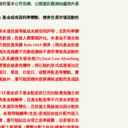
自行至
本公司官網
、
公開資訊觀測站
或
境外基
；基金或有因利率變動、債券交易市場流動性
等未達投資等級或未經信用評等，且對利率變
受虧損，投資人應審慎評估。本基金不適合無
美國 Rule 144A 債券（境內基金投資
務訊息揭露不完整或價格不透明導致高波動性
總損失吸收能力(Total Loss-Absorbing
、重大營運或破產危機時，得以契約形式或透過法定
期日、票息、付息日、或暫停配息等變動。實
風險外，還可能因標的股票價格波動而造成該
TF基金或子基金配息前已先扣除應負擔之相
表基金報酬率，且過去配息率不代表未來配息
入來源而有變化，且投資之風險無法因分散投
。各期間報酬率(含息)是假設收益分配均滾入
標，盡可能貼近合理之息率範圍，但若發生非
配之配發率（實際分配之收益/經會計師查核