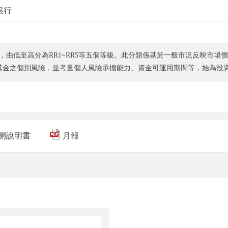
銀行
，由低至高分為RR1~RR5等五個等級。此分類係基於一般市況反映市場
基金之個別風險，並考量個人風險承擔能力、資金可運用期間等，始為投
開說明書
月報