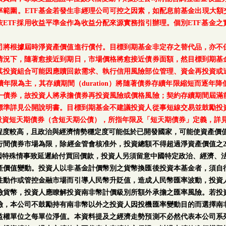
範圍。ETF基金若發生非經理公司可控之因素，如配息前基金出現大額
ETF採用收益平準金作為收益分配來源實務指引辦理。個別ETF基金
司將根據屆時淨資產價值進行償付。目標到期基金非定存之替代品，亦不
情況下，隨著愈接近到期日，市場價格將愈接近債券面額，然目標到期基
其投資組合可能因應贖回款需求、執行信用風險部位管理、資金再投資或
年限為主，其存續期間（duration）將隨著債券存續年限縮短而逐年
一債券，故投資人將承擔債券再投資風險或價格風險；契約存續期間屆滿
標準詳見公開說明書。目標到期基金不建議投資人從事短線交易並鼓勵投
投資短天期債券（含短天期公債），所指年限及「短天期債券」定義，詳
程度較高，且政治與經濟情勢穩定度可能低於已開發國家，可能使資產價值
行間債券市場為限，除經金管會核准外，投資總額不得超過淨資產價值之2
因特殊情事致延遲給付買回價款，投資人另須留意中國特定政治、經濟、
產價值變動。投資人以非基金計價幣別之貨幣換匯後投資本基金者，須自
性動作或管控金融市場而引導人民幣升貶值，造成人民幣匯率波動，投資
險貨幣，投資人應瞭解投資南非幣計價級別所額外承擔之匯率風險。若投
險，本公司不鼓勵持有南非幣以外之投資人因投機匯率變動目的而選擇南
益權單位之每單位淨值。本資料提及之經濟走勢預測不必然代表本公司系