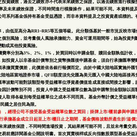
之投資績效，過去之績效亦不代表未來績效之保證。以過去績效進行模擬
率及未來績效保證，不同時間進行模擬操作，結果可能不同。本資料提
公司系列基金係持有基金受益憑證，而非本資料提及之投資資產或標的。
。
，由低至高分為RR1~RR5等五個等級。此分類係基於一般市況反映市
之個別風險，並考量個人風險承擔能力、資金可運用期間等，始為投資判
變動或其他投資風險。
手續費率分別為3%、2%、1%，於買回時以申購金額、贖回金額孰低計收，
，如投資人以非基金計價幣別之貨幣換匯後申購基金，須自行承擔匯率變
須承擔買賣價差，此價差依各銀行報價而定。由於中國大陸地區實施外匯
中國大陸地區當地證券市場，QFII額度須先兌匯為美元匯入中國大陸地區後
匯率波動可能對該類型每受益權單位淨資產價值造成直接或間接之影響，
金因計價幣別不同，投資人申購之受益權單位數為該申購幣別金額除以面
人取得各級別每受益權單位之成本不同而異。基金外幣計價之受益權單位
華民國之居住民為限。
日），經理公司不接受基金受益權單位數之買回；掛牌上市/櫃前參與申
行承擔基金成立日起至上市/櫃日止之期間，基金價格波動所產生折/溢價
率及未來績效保證，不同時間進場投資，其結果將可能不同，且並未考量交易
交易前應詳閱基金公開說明書。首次買賣槓桿或反向指數股票型基金受益