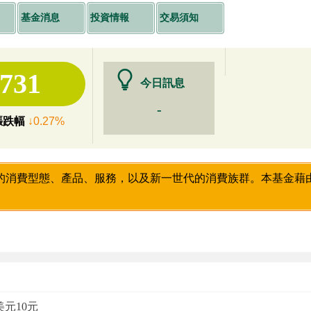
基金消息
投資情報
交易須知
6731
今日訊息
-
漲跌幅
↓0.27%
的消費型態、產品、服務，以及新一世代的消費族群。本基金藉
美元10元