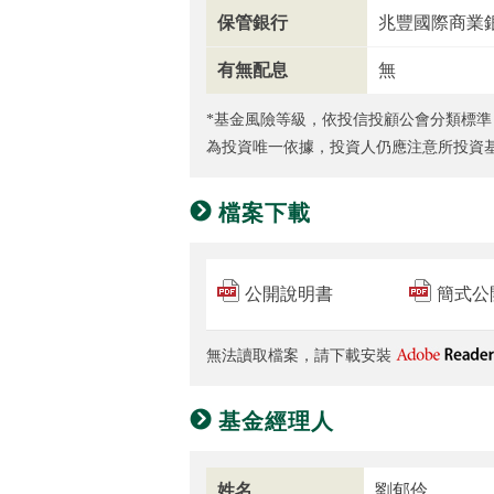
保管銀行
兆豐國際商業
有無配息
無
*基金風險等級，依投信投顧公會分類標準
為投資唯一依據，投資人仍應注意所投資
檔案下載
公開說明書
簡式公
無法讀取檔案，請下載安裝
基金經理人
姓名
劉郁伶