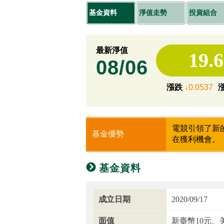
基金資料
淨值走勢
投資組合
最新淨值
19.
08/06
漲跌
↓0.0537
電競引領了新
基金優勢
在獲利機會。
基金資料
成立日期
2020/09/17
面值
新臺幣10元、