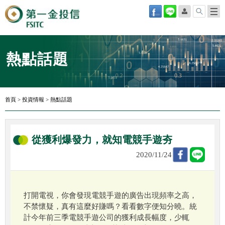
熱點話題
首頁
>
投資情報
>
熱點話題
從獲利爆發力，就知電競手遊夯
2020/11/24
打開電視，你會發現電競手遊的廣告出現頻率之高，
不禁懷疑，真有這麼好賺嗎？看看數字便知分曉。統
計今年前三季電競手遊公司的獲利成長幅度，少輒