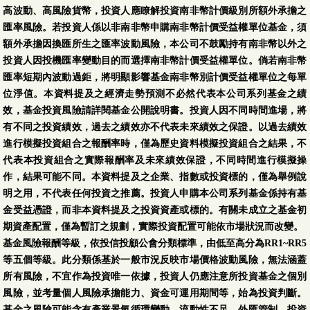
高波動、高風險貨幣，投資人應瞭解投資南非幣計價級別所額外承擔之
匯率風險。若投資人係以非南非幣申購南非幣計價受益權單位基金，須
額外承擔因換匯所生之匯率波動風險，本公司不鼓勵持有南非幣以外之
投資人因投機匯率變動目的而選擇南非幣計價受益權單位。倘若南非幣
匯率短期內波動過鉅，將明顯影響基金南非幣別計價受益權單位之每單
位淨值。本資料提及之經濟走勢預測不必然代表本公司系列基金之績
效，基金投資風險請詳閱基金公開說明書。投資人因不同時間進場，將
有不同之投資績效，過去之績效亦不代表未來績效之保證。以過去績效
進行模擬投資組合之報酬率時，僅為歷史資料模擬投資組合之結果，不
代表本投資組合之實際報酬率及未來績效保證，不同時間進行模擬操
作，結果可能不同。本資料提及之企業、指數或投資標的，僅為舉例說
明之用，不代表任何投資之推薦。投資人申購本公司系列基金係持有基
金受益憑證，而非本資料提及之投資資產或標的。有關未成立之基金初
期資產配置，僅為暫訂之規劃，實際投資配置可能依市場狀況而改變。
基金風險報酬等級，依投信投顧公會分類標準，由低至高分為RR1~RR5
等五個等級。此分類係基於一般市況反映市場價格波動風險，無法涵蓋
所有風險，不宜作為投資唯一依據，投資人仍應注意所投資基金之個別
風險，並考量個人風險承擔能力、資金可運用期間等，始為投資判斷。
基金之風險可能含有產業景氣循環變動、流動性不足、外匯管制、投資