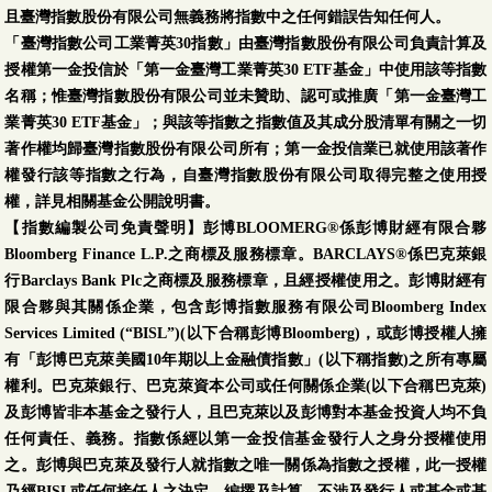
且臺灣指數股份有限公司無義務將指數中之任何錯誤告知任何人。
「臺灣指數公司工業菁英30指數」由臺灣指數股份有限公司負責計算及
授權第一金投信於「第一金臺灣工業菁英30 ETF基金」中使用該等指數
名稱；惟臺灣指數股份有限公司並未贊助、認可或推廣「第一金臺灣工
業菁英30 ETF基金」；與該等指數之指數值及其成分股清單有關之一切
著作權均歸臺灣指數股份有限公司所有；第一金投信業已就使用該著作
權發行該等指數之行為，自臺灣指數股份有限公司取得完整之使用授
權，詳見相關基金公開說明書。
【指數編製公司免責聲明】彭博BLOOMERG®係彭博財經有限合夥
Bloomberg Finance L.P.之商標及服務標章。BARCLAYS®係巴克萊銀
行Barclays Bank Plc之商標及服務標章，且經授權使用之。彭博財經有
限合夥與其關係企業，包含彭博指數服務有限公司Bloomberg Index
Services Limited (“BISL”)(以下合稱彭博Bloomberg)，或彭博授權人擁
有「彭博巴克萊美國10年期以上金融債指數」(以下稱指數)之所有專屬
權利。巴克萊銀行、巴克萊資本公司或任何關係企業(以下合稱巴克萊)
及彭博皆非本基金之發行人，且巴克萊以及彭博對本基金投資人均不負
任何責任、義務。指數係經以第一金投信基金發行人之身分授權使用
之。彭博與巴克萊及發行人就指數之唯一關係為指數之授權，此一授權
乃經BISL或任何接任人之決定、編撰及計算，不涉及發行人或基金或基