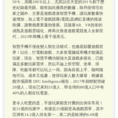
50％，高輒100％以上，尤其以任天堂的201％創下歷
史紀錄最亮眼。能有如此優異的數據，除拜疫情宅在
家之賜外，主要是遊戲透過智慧手機，讓玩家數量快
速增加，加上電子遊戲競賽(電競)及網紅直播的推波
助瀾，讓整個產業蓬勃發展。且隨著AR、VR技術的
成熟及遊戲雲端化，將再次推進遊戲電競進入全新世
代，2023年商機上看千億美元。
智慧手機不僅改變人類生活模式，也徹底顛覆遊戲世
界！以往，打電動遊戲，大多靠電腦或單機才能滿足
玩家，現在，智慧手機功能強大及遊戲多樣化，已能
滿足多數玩家需求，所以不論上班空閒、坐車、排
隊、吃飯等都可以玩上一局。因為容易上手、隨時隨
地可玩、成本又低廉，使得玩家人數大爆發，根據遊
戲市場調查 DFC Intelligence報告，2017年就輕鬆突破
20億人，現在已來到31億人，即全球約80億人口中有
40%的人都在玩電遊。
更令人吃驚的是，手遊玩家願意付費的比例非常高！
在31億的玩家中，有接近25億願意為遊戲買單，其中
亞洲有14.2億人排名第一，第二的是歐洲的6.68億