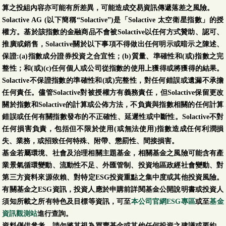
算之投組內容亦可能有所差異，可能造成交易資訊傳遞落差之風險。
Solactive AG (以下簡稱“Solactive”)是「Solactive 太空衛星指數」的授
權方。基於該指數的金融商品不會被Solactive以任何方式贊助、認可、
推廣或銷售，Solactive關於以下事項不得做出任何明示或暗示之陳述、
保證:(a)指數成分證券投資之合宜性；(b)質量、準確性和(或)指數之完
整性；和(或)(c)任何個人或公司從指數的使用上獲得或將獲得的結果。
Solactive不保證指數的準確性和(或)完整性，對任何錯誤或遺漏不承擔
任何責任。儘管Solactive對被授權方有義務責任，但Solactive保留更改
關於指數和Solactive的計算或公佈方法，不負責與指數相關的任何計算
錯誤或任何有關指數發布的不正確性、延遲性或中斷性。Solactive不對
任何損害負責，包括但不限於使用(或無法使用)指數造成任何利潤損
失、業務，或招致任何特殊、附帶、懲罰性、間接損害。
基金若屬環境、社會及治理相關主題基金，相關基金之風險可能含有產
業景氣循環變動、流動性不足、外匯管制、投資地區政經社會變動、對
第三方資料來源依賴、對特定ESG投資重點之集中度或其他投資風險。
有關基金之ESG資訊，投資人應於申購前詳閱基金公開說明書或投資人
須知所載之所有特色及目標等資訊，可至
本公司官網ESG專區
或至
基金
資訊觀測站
進行查詢。
資料僅供參考，請勿將其視為買賣基金或其他任何投資之建議或要約。