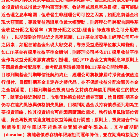
金投資組合或指數之平均票面利率、收益率或股息率為目標，盡可能貼
近合理之息率範圍，但若發生非經理公司可控之因素，如配息前基金出
現大額買回，導致受益憑證單位數大幅變動，則經理公司將配合調整基
金收益分配之配發率（實際分配之收益/經會計師查核後之可分配收
益），以期達到合理貼近之息率範圍。ETF基金若發生非經理公司可控
之因素，如配息前基金出現大額交易，導致受益憑證單位數大幅變動，
如ETF基金有採用收益平準金機制，則經理公司將依ETF採用收益平準
金作為收益分配來源實務指引辦理。個別ETF基金之實際配息率原則上
不應超過參考配息率，參考配息率請參閱個別ETF基金公開說明書。
目標到期基金到期即信託契約終止，經理公司將根據屆時淨資產價值進
行償付。目標到期基金非定存之替代品，亦不保證收益分配金額與本金
之全額返還。目標到期基金投資組合之持債在無信用風險發生的情況
下，隨著愈接近到期日，市場價格將愈接近債券面額，然目標到期基金
仍存在違約風險與價格損失風險。目標到期基金以持有債券至到期為主
要投資策略，惟其投資組合可能因應贖回款需求、執行信用風險部位管
理、資金再投資或適度增進收益等而進行調整；原則上，投資組合中個
別債券到期年限以不超過基金實際存續年限為主，其存續期間
（duration）將隨著債券存續年限縮短而逐年降低，並在期滿時接近於