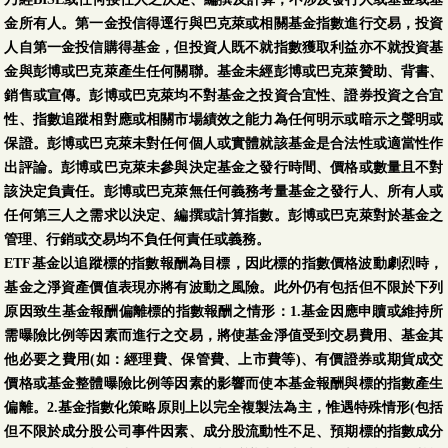
金所有人。第一金投信得逕行與巴克萊或相關基金指數進行交易，投資
人自第一金投信購得基金，但投資人既不就指數獲取利益亦不就投資基
金與彭博或巴克萊產生任何關聯。基金未經彭博或巴克萊贊助、背書、
銷售或宣傳。彭博或巴克萊均不對基金之投資合宜性、證券投資之合宜
性、指數追蹤相對應或相關市場績效之能力為任何明示或暗示之聲明或
保證。彭博或巴克萊未對任何個人或實體就該基金是合法性或適當性作
出評論。彭博或巴克萊未參與決定基金之發行時間、價格或數量且不對
該決定負責任。彭博或巴克萊無任何義務考量基金之發行人、所有人或
任何第三人之需求以決定、編撰或計算指數。彭博或巴克萊對於基金之
管理、行銷或交易均不負任何責任或義務。
ETF基金以追蹤標的指數報酬為目標，因此標的指數價格波動劇烈時，
基金之淨資產價值表現亦將有波動之風險。此外仍有包括但不限於下列
原因致生基金報酬偏離標的指數報酬之情形：1.基金因應申贖或維持所
需曝險比例等因素而進行之交易，將使基金淨值受到交易費用、基金其
他必要之費用(如：經理費、保管費、上市費等)、有價證券或期貨成交
價格或基金整體曝險比例等因素的影響而使本基金報酬與標的指數產生
偏離。2.基金指數化策略原則上以完全複製法為主，惟遇特殊情形(包括
但不限於成分股公司事件因素、成分股流動性不足、預期標的指數成分