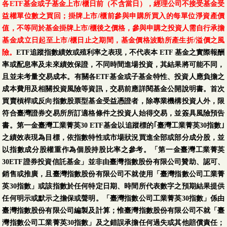
各ETF基金或子基金上市/櫃日前（不含當日），經理公司不接受基金受
益權單位數之買回；掛牌上市/櫃前參與申購所買入的每單位淨資產價
值，不等同於基金掛牌上市/櫃後之價格，參與申購之投資人需自行承擔
基金成立日起至上市/櫃日止之期間，基金價格波動所產生折/溢價之風
險。
ETF追蹤指數績效或殖利率之表現，不代表本 ETF 基金之實際報酬
率或配息率及未來績效保證，不同時間進場投資，其結果將可能不同，
且並未考量交易成本。有關各ETF基金或子基金特性、投資人應負擔之
成本費用及相關投資風險等資訊，交易前應詳閱基金公開說明書。首次
買賣槓桿或反向指數股票型基金受益憑證者，除專業機構投資人外，限
符合臺灣證券交易所所訂適格條件之投資人始得交易，並簽具風險預告
書。第一金臺灣工業菁英30 ETF基金以追蹤標的｢臺灣工業菁英30指數｣
之績效表現為目標，依指數特性或市場狀況買進全部或部分成分股，並
以指數成分股權重作為個股持股比率之參考。「第一金臺灣工業菁英
30ETF證券投資信託基金」並非由臺灣指數股份有限公司贊助、認可、
銷售或推廣，且臺灣指數股份有限公司不就使用「臺灣指數公司工業菁
英30指數」或該指數於任何特定日期、時間所代表數字之預期結果提供
任何明示或默示之擔保或聲明。「臺灣指數公司工業菁英30指數」係由
臺灣指數股份有限公司編製及計算；惟臺灣指數股份有限公司不就「臺
灣指數公司工業菁英30指數」及之錯誤承擔任何過失或其他賠償責任；