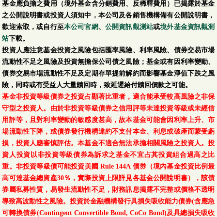
基金應負擔之費用（境外基金含分銷費用、反稀釋費用）已揭露於基金
之公開說明書或投資人須知中，本公司及各銷售機構備有公開說明書，
歡迎索取，或自行至
本公司官網
、
公開資訊觀測站
或
境外基金資訊觀測
站
下載。
投資人應注意基金投資之風險包括匯率風險、利率風險、債券交易市場
流動性不足之風險及投資無擔保公司債之風險；基金或有因利率變動、
債券交易市場流動性不足及定期存單提前解約而影響基金淨值下跌之風
險，同時或有受益人大量贖回時，致延遲給付贖回價款之可能。
基金非投資等級債券之投資占顯著比重者，適合能承受較高風險之非保
守型之投資人。由於非投資等級債券之信用評等未達投資等級或未經信
用評等，且對利率變動的敏感度甚高，故本基金可能會因利率上升、市
場流動性下降，或債券發行機構違約不支付本金、利息或破產而蒙受虧
損，投資人應審慎評估。本基金不適合無法承擔相關風險之投資人。投
資人投資以非投資等級債券為訴求之基金不宜占其投資組合過高之比
重。非投資等級債可能投資美國 Rule 144A 債券（境內基金投資比例最
高可達基金總資產30％，實際投資上限詳見各基金公開說明書），該債
券屬私募性質，易發生流動性不足，財務訊息揭露不完整或價格不透明
導致高波動性之風險。投資於金融機構發行具損失吸收能力債券(含應急
可轉換債券(Contingent Convertible Bond, CoCo Bond)及具總損失吸收