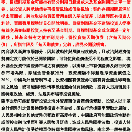
零。目標到期基金可能持有部分到期日超過或未及基金到期日之單一債
券，故投資人將承擔債券再投資風險或價格風險；契約存續期間屆滿前
提出買回者，將收取提前買回費用並歸入基金資產，以維護既有投資人
利益。買回費用標準詳見公開說明書。目標到期基金不建議投資人從事
短線交易並鼓勵投資人持有至基金到期。目標到期基金成立屆滿一定年
限後，於基金持有之債券到期時，得投資短天期債券（含短天期公
債），所指年限及「短天期債券」定義，詳見公開說明書。
內容涉及新興市場部分，因其波動性與風險程度較高，且政治與經濟情
勢穩定度可能低於已開發國家，可能使資產價值受不同程度之影響。 境
外基金投資中國證券市場之有價證券，以掛牌上市有價證券及銀行間債
券市場為限，除經金管會核准外，投資總額不得超過淨資產價值之
20%。中國為外匯管制市場，投資相關有價證券可能有資金無法即時匯
回之風險，或可能因特殊情事致延遲給付買回價款，投資人另須留意中
國特定政治、經濟、法規與巿場等投資風險。
匯率走勢可能影響所投資之海外資產而使資產價值變動。投資人以非基
金計價幣別之貨幣換匯後投資本基金者，須自行承擔匯率變動之風險，
人民幣相較於其他貨幣仍受政府高度控管，中國政府可能因政策性動作
或管控金融市場而引導人民幣升貶值，造成人民幣匯率波動，投資人於
投資人民幣計價受益權單位時應考量匯率波動風險。南非幣一般被視為