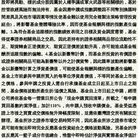
股即將異動、標的成分股因屬於人權爭議或軍火武器等相關標的，基於
控管政經風險而無法持有、基金因應申贖或指數調整因不同幣別換匯時
間差異及其他市場因素等情況使基金難以使用完全複製法策略管理投資
組合)，將影響基金整體曝險比率，因而使基金報酬與標的指數產生偏
離。3.為符合基金追蹤標的指數績效表現之目標及資金調度需要，基金
得從事證券相關商品之交易。因此若持有的證券相關商品部位流動性不
足、期貨轉倉正逆價差大、期貨正逆價差波動升高，亦可能造成基金報
酬所追蹤指數的偏離。4.基金以新臺幣計價，而基金所投資的有價證券
或證券相關商品可能為新臺幣以外之計價貨幣，因此匯率波動將影響基
金以新臺幣計算之淨資產價值，可能使基金報酬與標的指數產生偏離。
基金上市前參與申購所買入的每單位淨資產價值，不等同於基金上市後
之價格，參與申購之投資人需自行承擔基金成立日起至上市日止之期
間，基金價格波動所產生折/溢價之風險。基金自上市日起之申購，經理
公司將依基金每一營業日所公告「現金申購買回清單」所載之「每申購
買回基數約當淨值」加計110%，向申購人預收申購價金。基金受益憑
證上市後之買賣成交價格無升降幅度限制，並應依臺灣證交所有關規定
辦理。基金所涉之證券市場交易時間不同，因此基金所涉之證券市場交
易可能有無法即時完全反應基金投資組合之價格波動風險。另基金的淨
值反應其一籃子成分市值總合，惟盤中即時估計淨值與實際基金淨值計