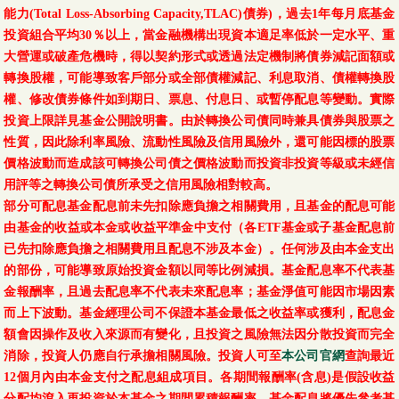
能力(Total Loss-Absorbing Capacity,TLAC)債券)，過去1年每月底基金
投資組合平均30％以上，當金融機構出現資本適足率低於一定水平、重
大營運或破產危機時，得以契約形式或透過法定機制將債券減記面額或
轉換股權，可能導致客戶部分或全部債權減記、利息取消、債權轉換股
權、修改債券條件如到期日、票息、付息日、或暫停配息等變動。實際
投資上限詳見基金公開說明書。由於轉換公司債同時兼具債券與股票之
性質，因此除利率風險、流動性風險及信用風險外，還可能因標的股票
價格波動而造成該可轉換公司債之價格波動而投資非投資等級或未經信
用評等之轉換公司債所承受之信用風險相對較高。
部分可配息基金配息前未先扣除應負擔之相關費用，且基金的配息可能
由基金的收益或本金或收益平準金中支付（各ETF基金或子基金配息前
已先扣除應負擔之相關費用且配息不涉及本金）。任何涉及由本金支出
的部份，可能導致原始投資金額以同等比例減損。基金配息率不代表基
金報酬率，且過去配息率不代表未來配息率；基金淨值可能因市場因素
而上下波動。基金經理公司不保證本基金最低之收益率或獲利，配息金
額會因操作及收入來源而有變化，且投資之風險無法因分散投資而完全
消除，投資人仍應自行承擔相關風險。投資人可至
本公司官網
查詢最近
12個月內由本金支付之配息組成項目。各期間報酬率(含息)是假設收益
分配均滾入再投資於本基金之期間累積報酬率。基金配息將優先參考基