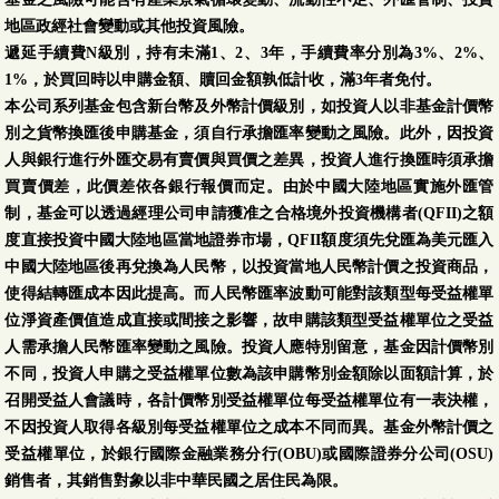
地區政經社會變動或其他投資風險。
遞延手續費N級別，持有未滿1、2、3年，手續費率分別為3%、2%、
1%，於買回時以申購金額、贖回金額孰低計收，滿3年者免付。
本公司系列基金包含新台幣及外幣計價級別，如投資人以非基金計價幣
別之貨幣換匯後申購基金，須自行承擔匯率變動之風險。此外，因投資
人與銀行進行外匯交易有賣價與買價之差異，投資人進行換匯時須承擔
買賣價差，此價差依各銀行報價而定。由於中國大陸地區實施外匯管
制，基金可以透過經理公司申請獲准之合格境外投資機構者(QFII)之額
度直接投資中國大陸地區當地證券市場，QFII額度須先兌匯為美元匯入
中國大陸地區後再兌換為人民幣，以投資當地人民幣計價之投資商品，
使得結轉匯成本因此提高。而人民幣匯率波動可能對該類型每受益權單
位淨資產價值造成直接或間接之影響，故申購該類型受益權單位之受益
人需承擔人民幣匯率變動之風險。投資人應特別留意，基金因計價幣別
不同，投資人申購之受益權單位數為該申購幣別金額除以面額計算，於
召開受益人會議時，各計價幣別受益權單位每受益權單位有一表決權，
不因投資人取得各級別每受益權單位之成本不同而異。基金外幣計價之
受益權單位，於銀行國際金融業務分行(OBU)或國際證券分公司(OSU)
銷售者，其銷售對象以非中華民國之居住民為限。