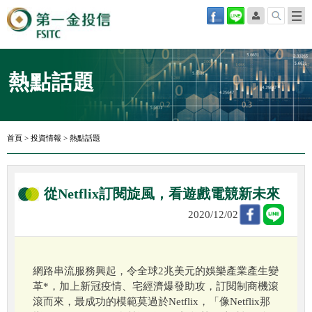
熱點話題
首頁
>
投資情報
>
熱點話題
從Netflix訂閱旋風，看遊戲電競新未來
2020/12/02
網路串流服務興起，令全球2兆美元的娛樂產業產生變
革*，加上新冠疫情、宅經濟爆發助攻，訂閱制商機滾
滾而來，最成功的模範莫過於Netflix，「像Netflix那