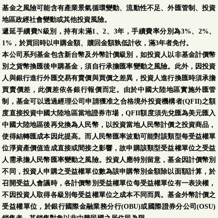
基金之風險可能含有產業景氣循環變動、流動性不足、外匯管制、投資
地區政經社會變動或其他投資風險。
遞延手續費N級別，持有未滿1、2、3年，手續費率分別為3%、2%、
1%，於買回時以申購金額、贖回金額孰低計收，滿3年者免付。
本公司系列基金包含新台幣及外幣計價級別，如投資人以非基金計價幣
別之貨幣換匯後申購基金，須自行承擔匯率變動之風險。此外，因投資
人與銀行進行外匯交易有賣價與買價之差異，投資人進行換匯時須承擔
買賣價差，此價差依各銀行報價而定。由於中國大陸地區實施外匯管
制，基金可以透過經理公司申請獲准之合格境外投資機構者(QFII)之額
度直接投資中國大陸地區當地證券市場，QFII額度須先兌匯為美元匯入
中國大陸地區後再兌換為人民幣，以投資當地人民幣計價之投資商品，
使得結轉匯成本因此提高。而人民幣匯率波動可能對該類型每受益權單
位淨資產價值造成直接或間接之影響，故申購該類型受益權單位之受益
人需承擔人民幣匯率變動之風險。投資人應特別留意，基金因計價幣別
不同，投資人申購之受益權單位數為該申購幣別金額除以面額計算，於
召開受益人會議時，各計價幣別受益權單位每受益權單位有一表決權，
不因投資人取得各級別每受益權單位之成本不同而異。基金外幣計價之
受益權單位，於銀行國際金融業務分行(OBU)或國際證券分公司(OSU)