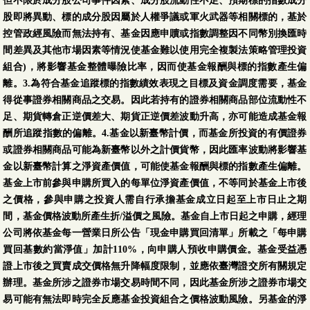
但不限於成分股公司事件因素、成分股流動性不足、預期標的指數成分
股即將異動、標的成分股因屬於人權爭議或軍火武器等相關標的，基於
控管政經風險而無法持有、基金因應申贖或指數調整因不同幣別換匯時
間差異及其他市場因素等情況使基金難以使用完全複製法策略管理投資
組合)，將影響基金整體曝險比率，因而使基金報酬與標的指數產生偏
離。3.為符合基金追蹤標的指數績效表現之目標及資金調度需要，基金
得從事證券相關商品之交易。因此若持有的證券相關商品部位流動性不
足、期貨轉倉正逆價差大、期貨正逆價差波動升高，亦可能造成基金報
酬所追蹤指數的偏離。4.基金以新臺幣計價，而基金所投資的有價證券
或證券相關商品可能為新臺幣以外之計價貨幣，因此匯率波動將影響基
金以新臺幣計算之淨資產價值，可能使基金報酬與標的指數產生偏離。
基金上市前參與申購所買入的每單位淨資產價值，不等同於基金上市後
之價格，參與申購之投資人需自行承擔基金成立日起至上市日止之期
間，基金價格波動所產生折/溢價之風險。基金自上市日起之申購，經理
公司將依基金每一營業日所公告「現金申購買回清單」所載之「每申購
買回基數約當淨值」加計110%，向申購人預收申購價金。基金受益憑
證上市後之買賣成交價格無升降幅度限制，並應依臺灣證交所有關規定
辦理。基金所涉之證券市場交易時間不同，因此基金所涉之證券市場交
易可能有無法即時完全反應基金投資組合之價格波動風險。另基金的淨