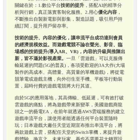
關鍵在於：1.數位平台
技術的提升
，搭配AI的精準分
析與行銷，真正落實客制化服務。2.用心
優化內容
，
不斷推出自製新電影與影集，製造話題，吸引用戶持
續訂閱，提升用戶留存率。
技術的提升、內容的優化，讓串流平台成功達到會員
的經濟規模效益。而遊戲電競不論在聲光、影音、臨
場感的技術提升(導入AR、VR)，內容的升級與推陳出
新，皆不遜於影視產業。
一旦「雲遊戲」可以克服傳
輸延遲的問題(5G的普及)，各項受歡迎的3A大作(大場
製作的高成本、高體量、高質量的單機遊戲)，將從電
競筆電或遊戲主機，向外衍生至手機、平板等行動裝
置，屆時付費的遊戲電競將大行其道。
由於5G的應用落地，其高傳輸、低延遲，可有效打破
雲遊戲的痛點，將為遊戲帶來新變革，美國遊戲商龍
頭之一的藝電EA，在前年就透過AWS雲端服務的建立
遊戲串流平台，讓使用者能透過任何平台裝置隨時
玩；日本遊戲大廠任天堂近期宣布推出串流平台，將
兩款遊戲上雲，搭配任天堂的Switch掌機，來提升遊
戲體驗。換言之，未來玩家，再也不需要花大錢買設