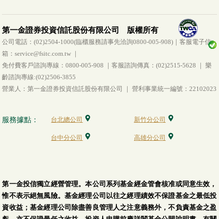
第一金證券投資信託股份有限公司 版權所有
公司電話：(02)2504-1000(臨櫃服務請事先洽詢0800-005-908)｜客服電子信
箱：service@fsitc.com.tw ｜
免付費客戶諮詢專線：0800-005-908 ｜客服諮詢傳真：(02)2515-5628 ｜ 樂
齡諮詢專線:(02)2506-3855
營業人：第一金證券投資信託股份有限公司 ｜ 營利事業統一編號：22102023
服務據點：
台北總公司
新竹分公司
台中分公司
高雄分公司
第一金投信獨立經營管理。本公司系列基金經金管會核准或同意生效，
惟不表示絕無風險。基金經理公司以往之經理績效不保證基金之最低投
資收益；基金經理公司除盡善良管理人之注意義務外，不負責基金之盈