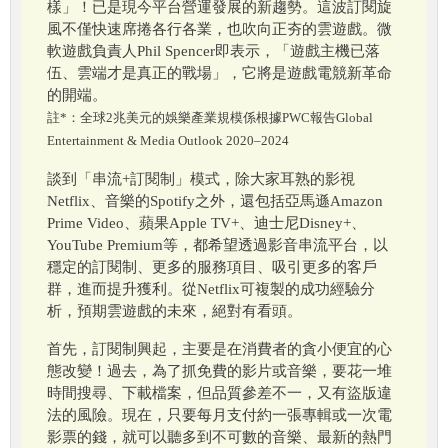
樣」！已是現今平台營運發展的新趨勢。這波訂閱旋
風不僅快速席捲各行各業，也吹向正夯的雲遊戲。微
軟遊戲負責人Phil Spencer即表示，「遊戲主機已落
伍、雲端才是真正的戰場」，它將是遊戲電競新革命
的開端。
註*：全球2兆美元的娛樂產業規模係根據PWC報告Global
Entertainment & Media Outlook 2020–2024
談到「串流+訂閱制」模式，除大家耳熟的影視
Netflix、音樂的Spotify之外，還包括亞馬遜Amazon
Prime Video、蘋果Apple TV+、迪士尼Disney+、
YouTube Premium等，都希望透過影音串流平台，以
穩定的訂閱制、更多的服務項目、吸引更多的客戶
群，進而提升獲利。從Netflix可複製的成功經驗分
析，預期雲遊戲的未來，絕對有看頭。
首先，訂閱制興起，主要是在消費者的貪小便宜的心
態改變！過去，為了抓免費的影片或音樂，要花一堆
時間搜尋、下載檔案，但品質參差不一，又有盜版違
法的風險。現在，只要每月支付約一張專輯或一次電
影票的錢，就可以聽多到不可數的音樂、最新的熱門