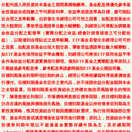
分配均滾入再投資於本基金之期間累積報酬率。基金配息將優先參考基
金投資組合或指數之平均票面利率、收益率或股息率為目標，盡可能貼
近合理之息率範圍，但若發生非經理公司可控之因素，如配息前基金出
現大額買回，導致受益憑證單位數大幅變動，則經理公司將配合調整基
金收益分配之配發率（實際分配之收益/經會計師查核後之可分配收
益），以期達到合理貼近之息率範圍。ETF基金若發生非經理公司可控
之因素，如配息前基金出現大額交易，導致受益憑證單位數大幅變動，
如ETF基金有採用收益平準金機制，則經理公司將依ETF採用收益平準
金作為收益分配來源實務指引辦理。個別ETF基金之實際配息率原則上
不應超過參考配息率，參考配息率請參閱個別ETF基金公開說明書。
目標到期基金到期即信託契約終止，經理公司將根據屆時淨資產價值進
行償付。目標到期基金非定存之替代品，亦不保證收益分配金額與本金
之全額返還。目標到期基金投資組合之持債在無信用風險發生的情況
下，隨著愈接近到期日，市場價格將愈接近債券面額，然目標到期基金
仍存在違約風險與價格損失風險。目標到期基金以持有債券至到期為主
要投資策略，惟其投資組合可能因應贖回款需求、執行信用風險部位管
理、資金再投資或適度增進收益等而進行調整；原則上，投資組合中個
別債券到期年限以不超過基金實際存續年限為主，其存續期間