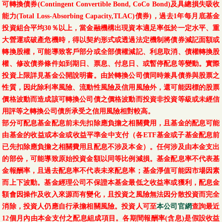
可轉換債券(Contingent Convertible Bond, CoCo Bond)及具總損失吸收
能力(Total Loss-Absorbing Capacity,TLAC)債券)，過去1年每月底基金
投資組合平均30％以上，當金融機構出現資本適足率低於一定水平、重
大營運或破產危機時，得以契約形式或透過法定機制將債券減記面額或
轉換股權，可能導致客戶部分或全部債權減記、利息取消、債權轉換股
權、修改債券條件如到期日、票息、付息日、或暫停配息等變動。實際
投資上限詳見基金公開說明書。由於轉換公司債同時兼具債券與股票之
性質，因此除利率風險、流動性風險及信用風險外，還可能因標的股票
價格波動而造成該可轉換公司債之價格波動而投資非投資等級或未經信
用評等之轉換公司債所承受之信用風險相對較高。
部分可配息基金配息前未先扣除應負擔之相關費用，且基金的配息可能
由基金的收益或本金或收益平準金中支付（各ETF基金或子基金配息前
已先扣除應負擔之相關費用且配息不涉及本金）。任何涉及由本金支出
的部份，可能導致原始投資金額以同等比例減損。基金配息率不代表基
金報酬率，且過去配息率不代表未來配息率；基金淨值可能因市場因素
而上下波動。基金經理公司不保證本基金最低之收益率或獲利，配息金
額會因操作及收入來源而有變化，且投資之風險無法因分散投資而完全
消除，投資人仍應自行承擔相關風險。投資人可至
本公司官網
查詢最近
12個月內由本金支付之配息組成項目。各期間報酬率(含息)是假設收益