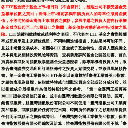
銷售者，其銷售對象以非中華民國之居住民為限。
各ETF基金或子基金上市/櫃日前（不含當日），經理公司不接受基金受
益權單位數之買回；掛牌上市/櫃前參與申購所買入的每單位淨資產價
值，不等同於基金掛牌上市/櫃後之價格，參與申購之投資人需自行承擔
基金成立日起至上市/櫃日止之期間，基金價格波動所產生折/溢價之風
險。
ETF追蹤指數績效或殖利率之表現，不代表本 ETF 基金之實際報酬
率或配息率及未來績效保證，不同時間進場投資，其結果將可能不同，
且並未考量交易成本。有關各ETF基金或子基金特性、投資人應負擔之
成本費用及相關投資風險等資訊，交易前應詳閱基金公開說明書。首次
買賣槓桿或反向指數股票型基金受益憑證者，除專業機構投資人外，限
符合臺灣證券交易所所訂適格條件之投資人始得交易，並簽具風險預告
書。第一金臺灣工業菁英30 ETF基金以追蹤標的｢臺灣工業菁英30指數｣
之績效表現為目標，依指數特性或市場狀況買進全部或部分成分股，並
以指數成分股權重作為個股持股比率之參考。「第一金臺灣工業菁英
30ETF證券投資信託基金」並非由臺灣指數股份有限公司贊助、認可、
銷售或推廣，且臺灣指數股份有限公司不就使用「臺灣指數公司工業菁
英30指數」或該指數於任何特定日期、時間所代表數字之預期結果提供
任何明示或默示之擔保或聲明。「臺灣指數公司工業菁英30指數」係由
臺灣指數股份有限公司編製及計算；惟臺灣指數股份有限公司不就「臺