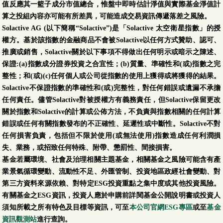
值反應其一籃子成分市值總合，惟盤中即時估計淨值與實際基金淨值計
算之投組內容亦可能有所差異，可能造成交易資訊傳遞落差之風險。
Solactive AG (以下簡稱“Solactive”)是「Solactive 太空衛星指數」的授
權方。基於該指數的金融商品不會被Solactive以任何方式贊助、認可、
推廣或銷售，Solactive關於以下事項不得做出任何明示或暗示之陳述、
保證:(a)指數成分證券投資之合宜性；(b)質量、準確性和(或)指數之完
整性；和(或)(c)任何個人或公司從指數的使用上獲得或將獲得的結果。
Solactive不保證指數的準確性和(或)完整性，對任何錯誤或遺漏不承擔
任何責任。儘管Solactive對被授權方有義務責任，但Solactive保留更改
關於指數和Solactive的計算或公佈方法，不負責與指數相關的任何計算
錯誤或任何有關指數發布的不正確性、延遲性或中斷性。Solactive不對
任何損害負責，包括但不限於使用(或無法使用)指數造成任何利潤損
失、業務，或招致任何特殊、附帶、懲罰性、間接損害。
基金若屬環境、社會及治理相關主題基金，相關基金之風險可能含有產
業景氣循環變動、流動性不足、外匯管制、投資地區政經社會變動、對
第三方資料來源依賴、對特定ESG投資重點之集中度或其他投資風險。
有關基金之ESG資訊，投資人應於申購前詳閱基金公開說明書或投資人
須知所載之所有特色及目標等資訊，可至
本公司官網ESG專區
或至
基金
資訊觀測站
進行查詢。