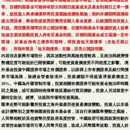
（duration）將隨著債券存續年限縮短而逐年降低，並在期滿時接近於
零。目標到期基金可能持有部分到期日超過或未及基金到期日之單一債
券，故投資人將承擔債券再投資風險或價格風險；契約存續期間屆滿前
提出買回者，將收取提前買回費用並歸入基金資產，以維護既有投資人
利益。買回費用標準詳見公開說明書。目標到期基金不建議投資人從事
短線交易並鼓勵投資人持有至基金到期。目標到期基金成立屆滿一定年
限後，於基金持有之債券到期時，得投資短天期債券（含短天期公
債），所指年限及「短天期債券」定義，詳見公開說明書。
內容涉及新興市場部分，因其波動性與風險程度較高，且政治與經濟情
勢穩定度可能低於已開發國家，可能使資產價值受不同程度之影響。 境
外基金投資中國證券市場之有價證券，以掛牌上市有價證券及銀行間債
券市場為限，除經金管會核准外，投資總額不得超過淨資產價值之
20%。中國為外匯管制市場，投資相關有價證券可能有資金無法即時匯
回之風險，或可能因特殊情事致延遲給付買回價款，投資人另須留意中
國特定政治、經濟、法規與巿場等投資風險。
匯率走勢可能影響所投資之海外資產而使資產價值變動。投資人以非基
金計價幣別之貨幣換匯後投資本基金者，須自行承擔匯率變動之風險，
人民幣相較於其他貨幣仍受政府高度控管，中國政府可能因政策性動作
或管控金融市場而引導人民幣升貶值，造成人民幣匯率波動，投資人於