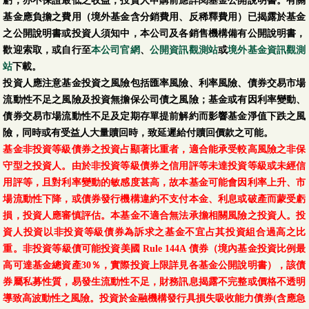
虧，亦不保證最低之收益，投資人申購前應詳閱基金公開說明書。有關
基金應負擔之費用（境外基金含分銷費用、反稀釋費用）已揭露於基金
之公開說明書或投資人須知中，本公司及各銷售機構備有公開說明書，
歡迎索取，或自行至
本公司官網
、
公開資訊觀測站
或
境外基金資訊觀測
站
下載。
投資人應注意基金投資之風險包括匯率風險、利率風險、債券交易市場
流動性不足之風險及投資無擔保公司債之風險；基金或有因利率變動、
債券交易市場流動性不足及定期存單提前解約而影響基金淨值下跌之風
險，同時或有受益人大量贖回時，致延遲給付贖回價款之可能。
基金非投資等級債券之投資占顯著比重者，適合能承受較高風險之非保
守型之投資人。由於非投資等級債券之信用評等未達投資等級或未經信
用評等，且對利率變動的敏感度甚高，故本基金可能會因利率上升、市
場流動性下降，或債券發行機構違約不支付本金、利息或破產而蒙受虧
損，投資人應審慎評估。本基金不適合無法承擔相關風險之投資人。投
資人投資以非投資等級債券為訴求之基金不宜占其投資組合過高之比
重。非投資等級債可能投資美國 Rule 144A 債券（境內基金投資比例最
高可達基金總資產30％，實際投資上限詳見各基金公開說明書），該債
券屬私募性質，易發生流動性不足，財務訊息揭露不完整或價格不透明
導致高波動性之風險。投資於金融機構發行具損失吸收能力債券(含應急