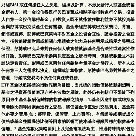
乃經BISL或任何接任人之決定、編撰及計算，不涉及發行人或基金或基
金所有人。第一金投信得逕行與巴克萊或相關基金指數進行交易，投資
人自第一金投信購得基金，但投資人既不就指數獲取利益亦不就投資基
金與彭博或巴克萊產生任何關聯。基金未經彭博或巴克萊贊助、背書、
銷售或宣傳。彭博或巴克萊均不對基金之投資合宜性、證券投資之合宜
性、指數追蹤相對應或相關市場績效之能力為任何明示或暗示之聲明或
保證。彭博或巴克萊未對任何個人或實體就該基金是合法性或適當性作
出評論。彭博或巴克萊未參與決定基金之發行時間、價格或數量且不對
該決定負責任。彭博或巴克萊無任何義務考量基金之發行人、所有人或
任何第三人之需求以決定、編撰或計算指數。彭博或巴克萊對於基金之
管理、行銷或交易均不負任何責任或義務。
ETF基金以追蹤標的指數報酬為目標，因此標的指數價格波動劇烈時，
基金之淨資產價值表現亦將有波動之風險。此外仍有包括但不限於下列
原因致生基金報酬偏離標的指數報酬之情形：1.基金因應申贖或維持所
需曝險比例等因素而進行之交易，將使基金淨值受到交易費用、基金其
他必要之費用(如：經理費、保管費、上市費等)、有價證券或期貨成交
價格或基金整體曝險比例等因素的影響而使本基金報酬與標的指數產生
偏離。2.基金指數化策略原則上以完全複製法為主，惟遇特殊情形(包括