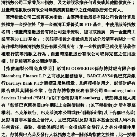
灣指數公司工業菁英30指數」及之錯誤承擔任何過失或其他賠償責任；
且臺灣指數股份有限公司無義務將指數中之任何錯誤告知任何人。
「臺灣指數公司工業菁英30指數」由臺灣指數股份有限公司負責計算及
授權第一金投信於「第一金臺灣工業菁英30 ETF基金」中使用該等指數
名稱；惟臺灣指數股份有限公司並未贊助、認可或推廣「第一金臺灣工
業菁英30 ETF基金」；與該等指數之指數值及其成分股清單有關之一切
著作權均歸臺灣指數股份有限公司所有；第一金投信業已就使用該著作
權發行該等指數之行為，自臺灣指數股份有限公司取得完整之使用授
權，詳見相關基金公開說明書。
【指數編製公司免責聲明】彭博BLOOMERG®係彭博財經有限合夥
Bloomberg Finance L.P.之商標及服務標章。BARCLAYS®係巴克萊銀
行Barclays Bank Plc之商標及服務標章，且經授權使用之。彭博財經有
限合夥與其關係企業，包含彭博指數服務有限公司Bloomberg Index
Services Limited (“BISL”)(以下合稱彭博Bloomberg)，或彭博授權人擁
有「彭博巴克萊美國10年期以上金融債指數」(以下稱指數)之所有專屬
權利。巴克萊銀行、巴克萊資本公司或任何關係企業(以下合稱巴克萊)
及彭博皆非本基金之發行人，且巴克萊以及彭博對本基金投資人均不負
任何責任、義務。指數係經以第一金投信基金發行人之身分授權使用
之。彭博與巴克萊及發行人就指數之唯一關係為指數之授權，此一授權