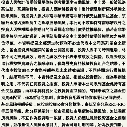
投資人民幣計價受益權單位時應考量匯率波動風險。南非幣一般被視為
高波動、高風險貨幣，投資人應瞭解投資南非幣計價級別所額外承擔之
匯率風險。若投資人係以非南非幣申購南非幣計價受益權單位基金，須
額外承擔因換匯所生之匯率波動風險，本公司不鼓勵持有南非幣以外之
投資人因投機匯率變動目的而選擇南非幣計價受益權單位。倘若南非幣
匯率短期內波動過鉅，將明顯影響基金南非幣別計價受益權單位之每單
位淨值。本資料提及之經濟走勢預測不必然代表本公司系列基金之績
效，基金投資風險請詳閱基金公開說明書。投資人因不同時間進場，將
有不同之投資績效，過去之績效亦不代表未來績效之保證。以過去績效
進行模擬投資組合之報酬率時，僅為歷史資料模擬投資組合之結果，不
代表本投資組合之實際報酬率及未來績效保證，不同時間進行模擬操
作，結果可能不同。本資料提及之企業、指數或投資標的，僅為舉例說
明之用，不代表任何投資之推薦。投資人申購本公司系列基金係持有基
金受益憑證，而非本資料提及之投資資產或標的。有關未成立之基金初
期資產配置，僅為暫訂之規劃，實際投資配置可能依市場狀況而改變。
基金風險報酬等級，依投信投顧公會分類標準，由低至高分為RR1~RR5
等五個等級。此分類係基於一般市況反映市場價格波動風險，無法涵蓋
所有風險，不宜作為投資唯一依據，投資人仍應注意所投資基金之個別
風險，並考量個人風險承擔能力、資金可運用期間等，始為投資判斷。