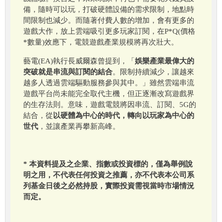
備，隨時可以玩，打破硬體設備的需求限制，地點時
間限制也減少。而隨著付費人數的增加，會有更多的
遊戲大作，放上雲端吸引更多玩家訂閱，在P*Q(價格
*數量)效應下，電競遊戲產業規模將再次壯大。
藝電(EA)執行長威爾森曾提到，「
娛樂產業最偉大的
突破就是串流與訂閱的結合
。限制持續減少，讓越來
越多人透過雲端驅動服務參與其中。」雖然雲端串流
遊戲平台尚未能完全取代主機，但正逐漸改寫遊戲界
的生存法則。意味，遊戲電競將因串流、訂閱、5G的
結合，從
以硬體為中心的時代，轉向以玩家為中心的
世代
，並讓產業再攀新高峰。
* 本資料提及之企業、指數或投資標的，僅為舉例說
明之用，不代表任何投資之推薦，亦不代表本公司系
列基金日後之必然持股，實際投資需視當時市場情況
而定。