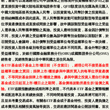
制，基金可以透過經理公司申請獲准之合格境外投資機構者(QFII)之額
度直接投資中國大陸地區當地證券市場，QFII額度須先兌匯為美元匯入
中國大陸地區後再兌換為人民幣，以投資當地人民幣計價之投資商品，
使得結轉匯成本因此提高。而人民幣匯率波動可能對該類型每受益權單
位淨資產價值造成直接或間接之影響，故申購該類型受益權單位之受益
人需承擔人民幣匯率變動之風險。投資人應特別留意，基金因計價幣別
不同，投資人申購之受益權單位數為該申購幣別金額除以面額計算，於
召開受益人會議時，各計價幣別受益權單位每受益權單位有一表決權，
不因投資人取得各級別每受益權單位之成本不同而異。基金外幣計價之
受益權單位，於銀行國際金融業務分行(OBU)或國際證券分公司(OSU)
銷售者，其銷售對象以非中華民國之居住民為限。
各ETF基金或子基金上市/櫃日前（不含當日），經理公司不接受基金受
益權單位數之買回；掛牌上市/櫃前參與申購所買入的每單位淨資產價
值，不等同於基金掛牌上市/櫃後之價格，參與申購之投資人需自行承擔
基金成立日起至上市/櫃日止之期間，基金價格波動所產生折/溢價之風
險。
ETF追蹤指數績效或殖利率之表現，不代表本 ETF 基金之實際報酬
率或配息率及未來績效保證，不同時間進場投資，其結果將可能不同，
且並未考量交易成本。有關各ETF基金或子基金特性、投資人應負擔之
成本費用及相關投資風險等資訊，交易前應詳閱基金公開說明書。首次