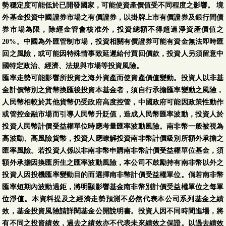
勢穩定度可能低於已開發國家，可能使資產價值受不同程度之影響。 境
外基金投資中國證券市場之有價證券，以掛牌上市有價證券及銀行間債
券市場為限，除經金管會核准外，投資總額不得超過淨資產價值之
20%。中國為外匯管制市場，投資相關有價證券可能有資金無法即時匯
回之風險，或可能因特殊情事致延遲給付買回價款，投資人另須留意中
國特定政治、經濟、法規與巿場等投資風險。
匯率走勢可能影響所投資之海外資產而使資產價值變動。投資人以非基
金計價幣別之貨幣換匯後投資本基金者，須自行承擔匯率變動之風險，
人民幣相較於其他貨幣仍受政府高度控管，中國政府可能因政策性動作
或管控金融市場而引導人民幣升貶值，造成人民幣匯率波動，投資人於
投資人民幣計價受益權單位時應考量匯率波動風險。南非幣一般被視為
高波動、高風險貨幣，投資人應瞭解投資南非幣計價級別所額外承擔之
匯率風險。若投資人係以非南非幣申購南非幣計價受益權單位基金，須
額外承擔因換匯所生之匯率波動風險，本公司不鼓勵持有南非幣以外之
投資人因投機匯率變動目的而選擇南非幣計價受益權單位。倘若南非幣
匯率短期內波動過鉅，將明顯影響基金南非幣別計價受益權單位之每單
位淨值。本資料提及之經濟走勢預測不必然代表本公司系列基金之績
效，基金投資風險請詳閱基金公開說明書。投資人因不同時間進場，將
有不同之投資績效，過去之績效亦不代表未來績效之保證。以過去績效