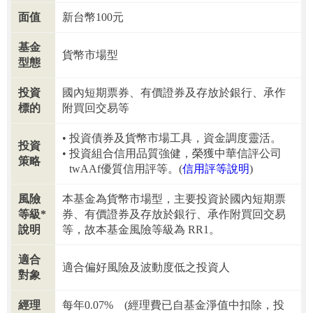
面值
新台幣100元
基金
貨幣市場型
型態
投資
國內短期票券、有價證券及存放於銀行、承作
標的
附買回交易等
投資債券及貨幣市場工具，資金調度靈活。
投資
投資組合信用品質強健，榮獲中華信評公司
策略
twAAf優質信用評等。(
信用評等說明
)
風險
本基金為貨幣市場型，主要投資於國內短期票
等級*
券、有價證券及存放於銀行、承作附買回交易
說明
等，故本基金風險等級為 RR1。
適合
適合偏好風險及波動度低之投資人
對象
經理
每年0.07% (經理費已自基金淨值中扣除，投