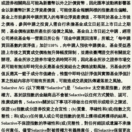
或證券相關商品可能為新臺幣以外之計價貨幣，因此匯率波動將影響基
金以新臺幣計算之淨資產價值，可能使基金報酬與標的指數產生偏離。
基金上市前參與申購所買入的每單位淨資產價值，不等同於基金上市後
之價格，參與申購之投資人需自行承擔基金成立日起至上市日止之期
間，基金價格波動所產生折/溢價之風險。基金自上市日起之申購，經理
公司將依基金每一營業日所公告「現金申購買回清單」所載之「每申購
買回基數約當淨值」加計110%，向申購人預收申購價金。基金受益憑
證上市後之買賣成交價格無升降幅度限制，並應依臺灣證交所有關規定
辦理。基金所涉之證券市場交易時間不同，因此基金所涉之證券市場交
易可能有無法即時完全反應基金投資組合之價格波動風險。另基金的淨
值反應其一籃子成分市值總合，惟盤中即時估計淨值與實際基金淨值計
算之投組內容亦可能有所差異，可能造成交易資訊傳遞落差之風險。
Solactive AG (以下簡稱“Solactive”)是「Solactive 太空衛星指數」的授
權方。基於該指數的金融商品不會被Solactive以任何方式贊助、認可、
推廣或銷售，Solactive關於以下事項不得做出任何明示或暗示之陳述、
保證:(a)指數成分證券投資之合宜性；(b)質量、準確性和(或)指數之完
整性；和(或)(c)任何個人或公司從指數的使用上獲得或將獲得的結果。
Solactive不保證指數的準確性和(或)完整性，對任何錯誤或遺漏不承擔
任何責任。儘管Solactive對被授權方有義務責任，但Solactive保留更改