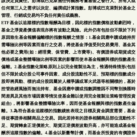
該決定負責任。彭博或巴克萊無任何義務考量基金之發行人、所有人或
任何第三人之需求以決定、編撰或計算指數。彭博或巴克萊對於基金之
管理、行銷或交易均不負任何責任或義務。
ETF基金以追蹤標的指數報酬為目標，因此標的指數價格波動劇烈時，
基金之淨資產價值表現亦將有波動之風險。此外仍有包括但不限於下列
原因致生基金報酬偏離標的指數報酬之情形：1.基金因應申贖或維持所
需曝險比例等因素而進行之交易，將使基金淨值受到交易費用、基金其
他必要之費用(如：經理費、保管費、上市費等)、有價證券或期貨成交
價格或基金整體曝險比例等因素的影響而使本基金報酬與標的指數產生
偏離。2.基金指數化策略原則上以完全複製法為主，惟遇特殊情形(包括
但不限於成分股公司事件因素、成分股流動性不足、預期標的指數成分
股即將異動、標的成分股因屬於人權爭議或軍火武器等相關標的，基於
控管政經風險而無法持有、基金因應申贖或指數調整因不同幣別換匯時
間差異及其他市場因素等情況使基金難以使用完全複製法策略管理投資
組合)，將影響基金整體曝險比率，因而使基金報酬與標的指數產生偏
離。3.為符合基金追蹤標的指數績效表現之目標及資金調度需要，基金
得從事證券相關商品之交易。因此若持有的證券相關商品部位流動性不
足、期貨轉倉正逆價差大、期貨正逆價差波動升高，亦可能造成基金報
酬所追蹤指數的偏離。4.基金以新臺幣計價，而基金所投資的有價證券