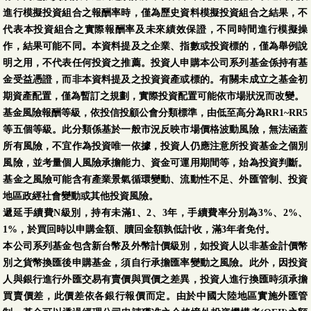
進行模擬投資組合之報酬率時，僅為歷史資料模擬投資組合之結果，不
代表本投資組合之實際報酬率及未來績效保證，不同時間進行模擬操
作，結果可能不同。本資料提及之企業、指數或投資標的，僅為舉例說
明之用，不代表任何投資之推薦。投資人申購本公司系列基金係持有基
金受益憑證，而非本資料提及之投資資產或標的。有關未成立之基金初
期資產配置，僅為暫訂之規劃，實際投資配置可能依市場狀況而改變。
基金風險報酬等級，依投信投顧公會分類標準，由低至高分為RR1~RR5
等五個等級。此分類係基於一般市況反映市場價格波動風險，無法涵蓋
所有風險，不宜作為投資唯一依據，投資人仍應注意所投資基金之個別
風險，並考量個人風險承擔能力、資金可運用期間等，始為投資判斷。
基金之風險可能含有產業景氣循環變動、流動性不足、外匯管制、投資
地區政經社會變動或其他投資風險。
遞延手續費N級別，持有未滿1、2、3年，手續費率分別為3%、2%、
1%，於買回時以申購金額、贖回金額孰低計收，滿3年者免付。
本公司系列基金包含新台幣及外幣計價級別，如投資人以非基金計價幣
別之貨幣換匯後申購基金，須自行承擔匯率變動之風險。此外，因投資
人與銀行進行外匯交易有賣價與買價之差異，投資人進行換匯時須承擔
買賣價差，此價差依各銀行報價而定。由於中國大陸地區實施外匯管