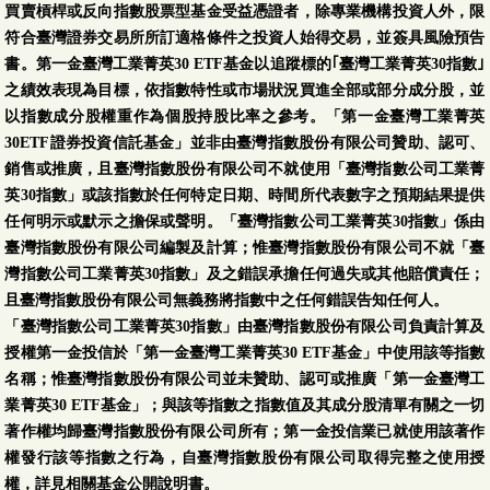
買賣槓桿或反向指數股票型基金受益憑證者，除專業機構投資人外，限
符合臺灣證券交易所所訂適格條件之投資人始得交易，並簽具風險預告
書。第一金臺灣工業菁英30 ETF基金以追蹤標的｢臺灣工業菁英30指數｣
之績效表現為目標，依指數特性或市場狀況買進全部或部分成分股，並
以指數成分股權重作為個股持股比率之參考。「第一金臺灣工業菁英
30ETF證券投資信託基金」並非由臺灣指數股份有限公司贊助、認可、
銷售或推廣，且臺灣指數股份有限公司不就使用「臺灣指數公司工業菁
英30指數」或該指數於任何特定日期、時間所代表數字之預期結果提供
任何明示或默示之擔保或聲明。「臺灣指數公司工業菁英30指數」係由
臺灣指數股份有限公司編製及計算；惟臺灣指數股份有限公司不就「臺
灣指數公司工業菁英30指數」及之錯誤承擔任何過失或其他賠償責任；
且臺灣指數股份有限公司無義務將指數中之任何錯誤告知任何人。
「臺灣指數公司工業菁英30指數」由臺灣指數股份有限公司負責計算及
授權第一金投信於「第一金臺灣工業菁英30 ETF基金」中使用該等指數
名稱；惟臺灣指數股份有限公司並未贊助、認可或推廣「第一金臺灣工
業菁英30 ETF基金」；與該等指數之指數值及其成分股清單有關之一切
著作權均歸臺灣指數股份有限公司所有；第一金投信業已就使用該著作
權發行該等指數之行為，自臺灣指數股份有限公司取得完整之使用授
權，詳見相關基金公開說明書。