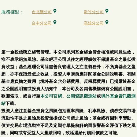
服務據點：
台北總公司
新竹分公司
台中分公司
高雄分公司
第一金投信獨立經營管理。本公司系列基金經金管會核准或同意生效，
惟不表示絕無風險。基金經理公司以往之經理績效不保證基金之最低投
資收益；基金經理公司除盡善良管理人之注意義務外，不負責基金之盈
虧，亦不保證最低之收益，投資人申購前應詳閱基金公開說明書。有關
基金應負擔之費用（境外基金含分銷費用、反稀釋費用）已揭露於基金
之公開說明書或投資人須知中，本公司及各銷售機構備有公開說明書，
歡迎索取，或自行至
本公司官網
、
公開資訊觀測站
或
境外基金資訊觀測
站
下載。
投資人應注意基金投資之風險包括匯率風險、利率風險、債券交易市場
流動性不足之風險及投資無擔保公司債之風險；基金或有因利率變動、
債券交易市場流動性不足及定期存單提前解約而影響基金淨值下跌之風
險，同時或有受益人大量贖回時，致延遲給付贖回價款之可能。