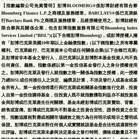
【指數編製公司免責聲明】彭博BLOOMERG®係彭博財經有限合夥
Bloomberg Finance L.P.之商標及服務標章。BARCLAYS®係巴克萊銀
行Barclays Bank Plc之商標及服務標章，且經授權使用之。彭博財經有
限合夥與其關係企業，包含彭博指數服務有限公司Bloomberg Index
Services Limited (“BISL”)(以下合稱彭博Bloomberg)，或彭博授權人擁
有「彭博巴克萊美國10年期以上金融債指數」(以下稱指數)之所有專屬
權利。巴克萊銀行、巴克萊資本公司或任何關係企業(以下合稱巴克萊)
及彭博皆非本基金之發行人，且巴克萊以及彭博對本基金投資人均不負
任何責任、義務。指數係經以第一金投信基金發行人之身分授權使用
之。彭博與巴克萊及發行人就指數之唯一關係為指數之授權，此一授權
乃經BISL或任何接任人之決定、編撰及計算，不涉及發行人或基金或基
金所有人。第一金投信得逕行與巴克萊或相關基金指數進行交易，投資
人自第一金投信購得基金，但投資人既不就指數獲取利益亦不就投資基
金與彭博或巴克萊產生任何關聯。基金未經彭博或巴克萊贊助、背書、
銷售或宣傳。彭博或巴克萊均不對基金之投資合宜性、證券投資之合宜
性、指數追蹤相對應或相關市場績效之能力為任何明示或暗示之聲明或
保證。彭博或巴克萊未對任何個人或實體就該基金是合法性或適當性作
出評論。彭博或巴克萊未參與決定基金之發行時間、價格或數量且不對