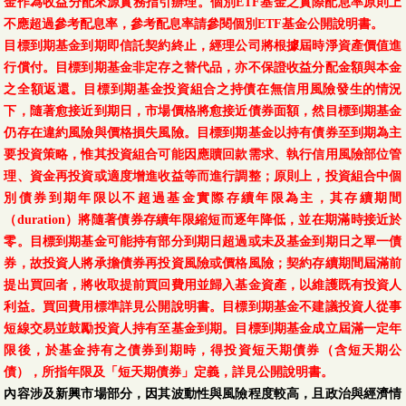
金作為收益分配來源實務指引辦理。個別ETF基金之實際配息率原則上
不應超過參考配息率，參考配息率請參閱個別ETF基金公開說明書。
目標到期基金到期即信託契約終止，經理公司將根據屆時淨資產價值進
行償付。目標到期基金非定存之替代品，亦不保證收益分配金額與本金
之全額返還。目標到期基金投資組合之持債在無信用風險發生的情況
下，隨著愈接近到期日，市場價格將愈接近債券面額，然目標到期基金
仍存在違約風險與價格損失風險。目標到期基金以持有債券至到期為主
要投資策略，惟其投資組合可能因應贖回款需求、執行信用風險部位管
理、資金再投資或適度增進收益等而進行調整；原則上，投資組合中個
別債券到期年限以不超過基金實際存續年限為主，其存續期間
（duration）將隨著債券存續年限縮短而逐年降低，並在期滿時接近於
零。目標到期基金可能持有部分到期日超過或未及基金到期日之單一債
券，故投資人將承擔債券再投資風險或價格風險；契約存續期間屆滿前
提出買回者，將收取提前買回費用並歸入基金資產，以維護既有投資人
利益。買回費用標準詳見公開說明書。目標到期基金不建議投資人從事
短線交易並鼓勵投資人持有至基金到期。目標到期基金成立屆滿一定年
限後，於基金持有之債券到期時，得投資短天期債券（含短天期公
債），所指年限及「短天期債券」定義，詳見公開說明書。
內容涉及新興市場部分，因其波動性與風險程度較高，且政治與經濟情