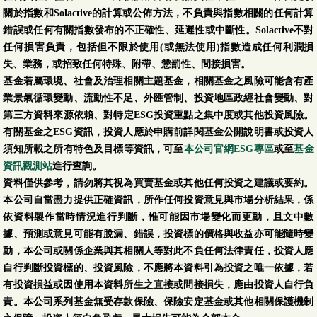
關於指數和Solactive的計算或公佈方法，不負責與指數相關的任何計算
錯誤或任何有關指數發布的不正確性、延遲性或中斷性。Solactive不對
任何損害負責，包括但不限於使用(或無法使用)指數造成任何利潤損
失、業務，或招致任何特殊、附帶、懲罰性、間接損害。
基金若屬環境、社會及治理相關主題基金，相關基金之風險可能含有產
業景氣循環變動、流動性不足、外匯管制、投資地區政經社會變動、對
第三方資料來源依賴、對特定ESG投資重點之集中度或其他投資風險。
有關基金之ESG資訊，投資人應於申購前詳閱基金公開說明書或投資人
須知所載之所有特色及目標等資訊，可至
本公司官網ESG專區
或至
基金
資訊觀測站
進行查詢。
資料僅供參考，請勿將其視為買賣基金或其他任何投資之建議或要約。
本公司自當盡力提供正確資訊，所作任何投資意見與市場分析結果，係
依資料製作當時情況進行判斷，惟可能因市場變化而更動，且文中數
據、預測或意見可能有脫漏、錯誤，投資標的價格與收益亦可能隨時變
動，本公司或關係企業與其相關人等對此不負任何法律責任，投資人應
自行判斷投資標的、投資風險，不應將本資料引為投資之唯一依據，若
有投資損益或因使用本資料所生之直接或間接損失，應由投資人自行負
責。本公司系列基金無受存款保險、保險安定基金或其他相關保護機制