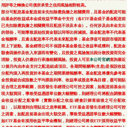
用評等之轉換公司債所承受之信用風險相對較高。
部分可配息基金配息前未先扣除應負擔之相關費用，且基金的配息可能
由基金的收益或本金或收益平準金中支付（各ETF基金或子基金配息前
已先扣除應負擔之相關費用且配息不涉及本金）。任何涉及由本金支出
的部份，可能導致原始投資金額以同等比例減損。基金配息率不代表基
金報酬率，且過去配息率不代表未來配息率；基金淨值可能因市場因素
而上下波動。基金經理公司不保證本基金最低之收益率或獲利，配息金
額會因操作及收入來源而有變化，且投資之風險無法因分散投資而完全
消除，投資人仍應自行承擔相關風險。投資人可至
本公司官網
查詢最近
12個月內由本金支付之配息組成項目。各期間報酬率(含息)是假設收益
分配均滾入再投資於本基金之期間累積報酬率。基金配息將優先參考基
金投資組合或指數之平均票面利率、收益率或股息率為目標，盡可能貼
近合理之息率範圍，但若發生非經理公司可控之因素，如配息前基金出
現大額買回，導致受益憑證單位數大幅變動，則經理公司將配合調整基
金收益分配之配發率（實際分配之收益/經會計師查核後之可分配收
益），以期達到合理貼近之息率範圍。ETF基金若發生非經理公司可控
之因素，如配息前基金出現大額交易，導致受益憑證單位數大幅變動，
如ETF基金有採用收益平準金機制，則經理公司將依ETF採用收益平準