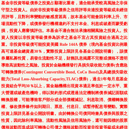
基金非投資等級債券之投資占顯著比重者，適合能承受較高風險之非保
守型之投資人。由於非投資等級債券之信用評等未達投資等級或未經信
用評等，且對利率變動的敏感度甚高，故本基金可能會因利率上升、市
場流動性下降，或債券發行機構違約不支付本金、利息或破產而蒙受虧
損，投資人應審慎評估。本基金不適合無法承擔相關風險之投資人。投
資人投資以非投資等級債券為訴求之基金不宜占其投資組合過高之比
重。非投資等級債可能投資美國 Rule 144A 債券（境內基金投資比例最
高可達基金總資產30％，實際投資上限詳見各基金公開說明書），該債
券屬私募性質，易發生流動性不足，財務訊息揭露不完整或價格不透明
導致高波動性之風險。投資於金融機構發行具損失吸收能力債券(含應急
可轉換債券(Contingent Convertible Bond, CoCo Bond)及具總損失吸收
能力(Total Loss-Absorbing Capacity,TLAC)債券)，過去1年每月底基金
投資組合平均30％以上，當金融機構出現資本適足率低於一定水平、重
大營運或破產危機時，得以契約形式或透過法定機制將債券減記面額或
轉換股權，可能導致客戶部分或全部債權減記、利息取消、債權轉換股
權、修改債券條件如到期日、票息、付息日、或暫停配息等變動。實際
投資上限詳見基金公開說明書。由於轉換公司債同時兼具債券與股票之
性質，因此除利率風險、流動性風險及信用風險外，還可能因標的股票
價格波動而造成該可轉換公司債之價格波動而投資非投資等級或未經信