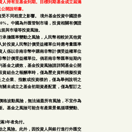
資人持有至基金到期。目標到期基金成立屆滿
見公開說明書。
受不同程度之影響。 境外基金投資中國證券
0%。中國為外匯管制市場，投資相關有價證
法規與巿場等投資風險。
行承擔匯率變動之風險，人民幣相較於其他貨
人於投資人民幣計價受益權單位時應考量匯率
資人係以非南非幣申購南非幣計價受益權單位
非幣計價受益權單位。倘若南非幣匯率短期內
列基金之績效，基金投資風險請詳閱基金公開
投資組合之報酬率時，僅為歷史資料模擬投資
及之企業、指數或投資標的，僅為舉例說明之
有關未成立之基金初期資產配置，僅為暫訂之
場價格波動風險，無法涵蓋所有風險，不宜作為
斷。基金之風險可能含有產業景氣循環變動、
滿3年者免付。
動之風險。此外，因投資人與銀行進行外匯交