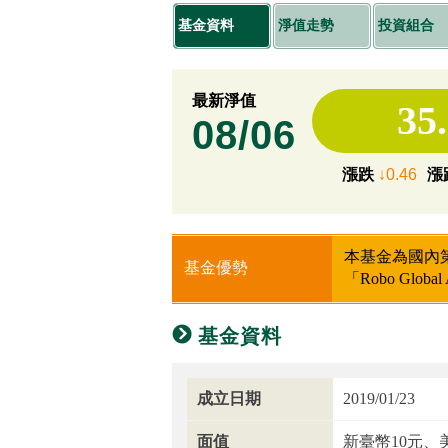
基金資料
淨值走勢
投資組合
最新淨值
35
08/06
漲跌
↓0.46
漲
本基金為國內第
基金優勢
「Robo Global 
基金資料
成立日期
2019/01/23
面值
新臺幣10元、