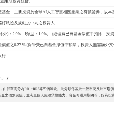
，並組成投資組合。
型基金，主要投資於全球AI人工智慧相關產業之有價證券，故本基
偏好風險及波動度中高之投資人
除外)：2.0%、I類型：1.0%。 (經理費已自基金淨值中扣除，投
價值之0.27 % (保管費已自基金淨值中扣除，投資人無需額外支
銀行
quity
，由低至高分為RR1~RR5等五個等級。此分類係基於一般市況反映市場
基金之個別風險，並考量個人風險承擔能力、資金可運用期間等，始為投