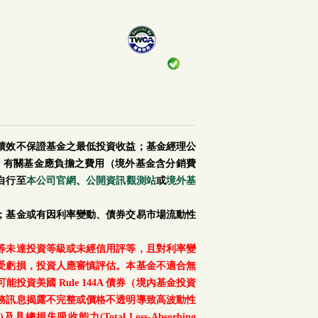
績效不保證基金之最低投資收益；基金經理公
。有關基金應負擔之費用（境外基金含分銷費
自行至
本公司官網
、
公開資訊觀測站
或
境外基
；基金或有因利率變動、債券交易市場流動性
等未達投資等級或未經信用評等，且對利率變
受虧損，投資人應審慎評估。本基金不適合無
美國 Rule 144A 債券（境內基金投資
務訊息揭露不完整或價格不透明導致高波動性
總損失吸收能力(Total Loss-Absorbing