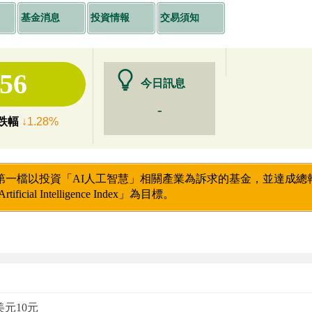
基金消息
投資情報
交易須知
.56
今日訊息
-
跌幅
↓1.28%
一檔以投資「AI人工智慧」相關產業為訴求的基金，並達成總報酬率(to
Artificial Intelligence Index」為目標。
美元10元