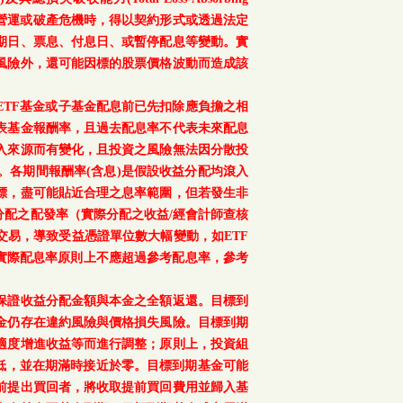
、重大營運或破產危機時，得以契約形式或透過法定
期日、票息、付息日、或暫停配息等變動。實
風險外，還可能因標的股票價格波動而造成該
TF基金或子基金配息前已先扣除應負擔之相
表基金報酬率，且過去配息率不代表未來配息
入來源而有變化，且投資之風險無法因分散投
。各期間報酬率(含息)是假設收益分配均滾入
標，盡可能貼近合理之息率範圍，但若發生非
配之配發率（實際分配之收益/經會計師查核
交易，導致受益憑證單位數大幅變動，如ETF
之實際配息率原則上不應超過參考配息率，參考
保證收益分配金額與本金之全額返還。目標到
金仍存在違約風險與價格損失風險。目標到期
適度增進收益等而進行調整；原則上，投資組
降低，並在期滿時接近於零。目標到期基金可能
前提出買回者，將收取提前買回費用並歸入基