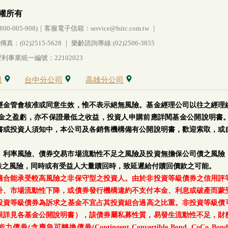
權所有
005-908)｜客服電子信箱：service@fsitc.com.tw ｜
(02)2515-5628 ｜ 樂齡諮詢專線:(02)2506-3855
事業統一編號：22102023
司
台中分公司
高雄分公司
經金管會核准或同意生效，惟不表示絕無風險。基金經理公司以往之經理
金之盈虧，亦不保證最低之收益，投資人申購前應詳閱基金公開說明書
書或投資人須知中，本公司及各銷售機構備有公開說明書，歡迎索取，或
、利率風險、債券交易市場流動性不足之風險及投資無擔保公司債之風險
跌之風險，同時或有受益人大量贖回時，致延遲給付贖回價款之可能。
適合能承受較高風險之非保守型之投資人。由於非投資等級債券之信用評
升、市場流動性下降，或債券發行機構違約不支付本金、利息或破產而蒙
等級債券為訴求之基金不宜占其投資組合過高之比重。非投資等級債可能投資
上限詳見各基金公開說明書），該債券屬私募性質，易發生流動性不足，財
轉換債券(Contingent Convertible Bond, CoCo Bond)及具