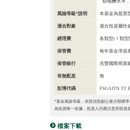
額報酬水準
風險等級*說明
本基金為股票
適合對象
適合投資屬性
經理費
各類型(Ｉ類型
保管費
每年基金淨資產
保管銀行
兆豐國際商業
有無配息
無
彭博代碼
FSGAITN TT E
*基金風險等級，依投信投顧公會分類標準
為投資唯一依據，投資人仍應注意所投資
檔案下載