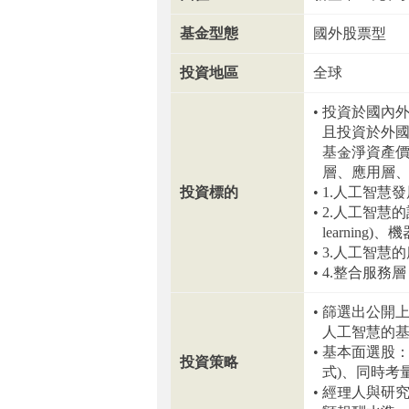
基金型態
國外股票型
投資地區
全球
投資於國內外
且投資於外國
基金淨資產價
層、應用層
投資標的
1.人工智慧
2.人工智慧的
learning)、機
3.人工智慧
4.整合服務
篩選出公開
人工智慧的基
基本面選股：
投資策略
式)、同時考
經理人與研