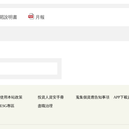
開說明書
月報
使用本站政策
投資人資安手冊
蒐集個資應告知事項
APP下載
ESG專區
盡職治理