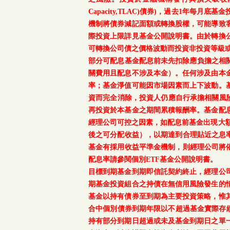
Capacity,TLAC)債券)，過去1年
機制將債券減記面額或轉換股權，可能導致
際投資上限詳見基金公開說明書。由於轉換
可轉換公司債之價格波動而投資非投資等級
部分可配息基金配息前未先扣除應負擔之相
關費用且配息不涉及本金）。任何涉及由本
率；基金淨值可能因市場因素而上下波動。
資而完全消除，投資人仍應自行承擔相關風
再投資於本基金之期間累積報酬率。基金配
經理公司可控之因素，如配息前基金出現大
後之可分配收益），以期達到合理貼近之息率
基金有採用收益平準金機制，則經理公司將依
配息率請參閱個別ETF基金公開說明書。
目標到期基金到期即信託契約終止，經理公
期基金投資組合之持債在無信用風險發生的
基金以持有債券至到期為主要投資策略，惟
合中個別債券到期年限以不超過基金實際存續
持有部分到期日超過或未及基金到期日之單