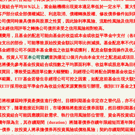
每月底基金投資組合平均30％以上，當金融機構出現資本適足率低於一定水平
客戶部分或全部債權減記、利息取消、債權轉換股權、修改債券條件如到
公司債同時兼具債券與股票之性質，因此除利率風險、流動性風險及信用
或未經信用評等之轉換公司債所承受之信用風險相對較高。
關費用，且基金的配息可能由基金的收益或本金或收益平準金中支付（各E
金支出的部份，可能導致原始投資金額以同等比例減損。基金配息率不代
基金經理公司不保證本基金最低之收益率或獲利，配息金額會因操作及收
險。投資人可至
本公司官網
查詢最近12個月內由本金支付之配息組成項目
息將優先參考基金投資組合或指數之平均票面利率、收益率或股息率為目
額買回，導致受益憑證單位數大幅變動，則經理公司將配合調整基金收益分
範圍。ETF基金若發生非經理公司可控之因素，如配息前基金出現大額
ETF採用收益平準金作為收益分配來源實務指引辦理。個別ETF基金
司將根據屆時淨資產價值進行償付。目標到期基金非定存之替代品，亦不
情況下，隨著愈接近到期日，市場價格將愈接近債券面額，然目標到期基
其投資組合可能因應贖回款需求、執行信用風險部位管理、資金再投資或
年限為主，其存續期間（duration）將隨著債券存續年限縮短而逐年
一債券，故投資人將承擔債券再投資風險或價格風險；契約存續期間屆滿