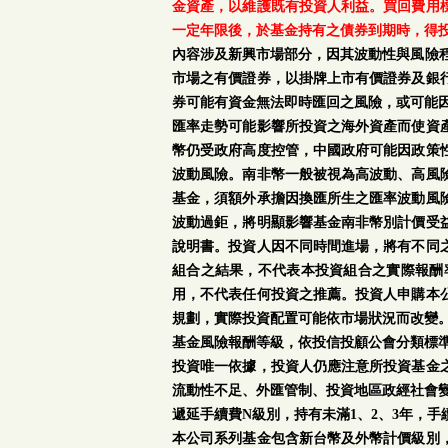
金資產，以維護既有投資人利益。買回費用
一定年限後，於基金持有之債券到期時，得
內容涉及新興市場部分，因其波動性與風險
市場之有價證券，以掛牌上市有價證券及銀
券可能有資金無法即時匯回之風險，或可能
匯率走勢可能影響所投資之海外資產而使資
幣仍受政府高度控管，中國政府可能因政策
波動風險。南非幣一般被視為高波動、高風
基金，須額外承擔因換匯所生之匯率波動風
波動過鉅，將明顯影響基金南非幣別計價受
說明書。投資人因不同時間進場，將有不同
組合之結果，不代表本投資組合之實際報酬
用，不代表任何投資之推薦。投資人申購本
規劃，實際投資配置可能依市場狀況而改變
基金風險報酬等級，依投信投顧公會分類標準
投資唯一依據，投資人仍應注意所投資基金
流動性不足、外匯管制、投資地區政經社會
遞延手續費N級別，持有未滿1、2、3年，
本公司系列基金包含新台幣及外幣計價級別