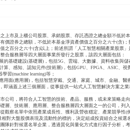
之上市及上櫃公司股票、承銷股票、存託憑證之總金額不低於本
有價證券之總額，不低於本基金淨資產價值之百分之六十(含)
值之百分之六十(含)以上；前述所謂「人工智慧相關產業股票
、整合服務層等四大層面事業所發行之股票，該四大層面包括：
發展的基礎建設(基礎層)，包括5G、雲端、大數據、資料收集與儲
計算、感知、認知元件(技術層)，包括GPU、FPGA、ASIC、視覺
器學習(machine learning)等；
的應用面(應用層)，包括智慧穿戴、交通、家庭、城市、金融、醫
層，即涵蓋上述三個層面，從事提供一站式人工智慧解決方案之業
上市公司，將符合人工智慧的技術、產品、服務，或未來策略走
礎層、技術層、應用層、整合服務層四大層面之一的公司，列入觀察名單
從觀察名單中依照產業成長性、獲利及營收穩定、產業競爭性(
量相對大盤股價表現及流動性的標的，決定組成投資組合之候選
究團隊針對候選名單企業，透過質化與量化方式進行因子分析，