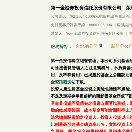
第一金證券投資信託股份有限公司 版
公司電話：(02)2504-1000(臨櫃服務請事先洽詢0800-
免付費客戶諮詢專線：0800-005-908 ｜客服諮詢傳真：
營業人：第一金證券投資信託股份有限公司 ｜ 營利
台北總公司
新竹分公
服務據點：
第一金投信獨立經營管理。本公司系列基金
司除盡善良管理人之注意義務外，不負責基
用、反稀釋費用）已揭露於基金之公開說明
金資訊觀測站
下載。
投資人應注意基金投資之風險包括匯率風險
不足及定期存單提前解約而影響基金淨值下
基金非投資等級債券之投資占顯著比重者，
動的敏感度甚高，故本基金可能會因利率上
法承擔相關風險之投資人。投資人投資以非投資
比例最高可達基金總資產30％，實際投資
之風險。投資於金融機構發行具損失吸收能力債券(含應急可