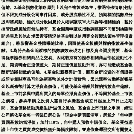
價格或基金整體曝險比例等因素的影響而使本基金報酬與標的指數產生
偏離。2.基金指數化策略原則上以完全複製法為主，惟遇特殊情形(包括
但不限於成分股公司事件因素、成分股流動性不足、預期標的指數成分
股即將異動、標的成分股因屬於人權爭議或軍火武器等相關標的，基於
控管政經風險而無法持有、基金因應申贖或指數調整因不同幣別換匯時
間差異及其他市場因素等情況使基金難以使用完全複製法策略管理投資
組合)，將影響基金整體曝險比率，因而使基金報酬與標的指數產生偏
離。3.為符合基金追蹤標的指數績效表現之目標及資金調度需要，基金
得從事證券相關商品之交易。因此若持有的證券相關商品部位流動性不
足、期貨轉倉正逆價差大、期貨正逆價差波動升高，亦可能造成基金報
酬所追蹤指數的偏離。4.基金以新臺幣計價，而基金所投資的有價證券
或證券相關商品可能為新臺幣以外之計價貨幣，因此匯率波動將影響基
金以新臺幣計算之淨資產價值，可能使基金報酬與標的指數產生偏離。
基金上市前參與申購所買入的每單位淨資產價值，不等同於基金上市後
之價格，參與申購之投資人需自行承擔基金成立日起至上市日止之期
間，基金價格波動所產生折/溢價之風險。基金自上市日起之申購，經理
公司將依基金每一營業日所公告「現金申購買回清單」所載之「每申購
買回基數約當淨值」加計110%，向申購人預收申購價金。基金受益憑
證上市後之買賣成交價格無升降幅度限制，並應依臺灣證交所有關規定