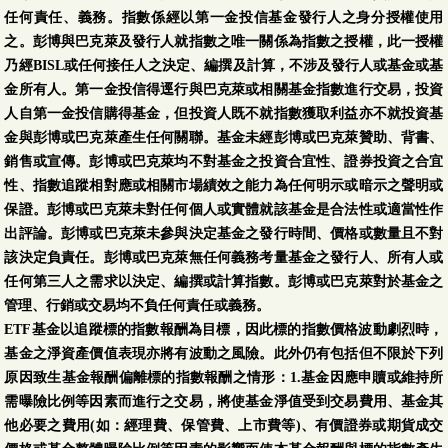
任何責任、義務。指數係經以第一金投信基金發行人之身分授權使用
之。彭博與巴克萊及發行人就指數之唯一關係為指數之授權，此一授權
乃經BISL或任何接任人之決定、編撰及計算，不涉及發行人或基金或基
金所有人。第一金投信得逕行與巴克萊或相關基金指數進行交易，投資
人自第一金投信購得基金，但投資人既不就指數獲取利益亦不就投資基
金與彭博或巴克萊產生任何關聯。基金未經彭博或巴克萊贊助、背書、
銷售或宣傳。彭博或巴克萊均不對基金之投資合宜性、證券投資之合宜
性、指數追蹤相對應或相關市場績效之能力為任何明示或暗示之聲明或
保證。彭博或巴克萊未對任何個人或實體就該基金是合法性或適當性作
出評論。彭博或巴克萊未參與決定基金之發行時間、價格或數量且不對
該決定負責任。彭博或巴克萊無任何義務考量基金之發行人、所有人或
任何第三人之需求以決定、編撰或計算指數。彭博或巴克萊對於基金之
管理、行銷或交易均不負任何責任或義務。
ETF基金以追蹤標的指數報酬為目標，因此標的指數價格波動劇烈時，
基金之淨資產價值表現亦將有波動之風險。此外仍有包括但不限於下列
原因致生基金報酬偏離標的指數報酬之情形：1.基金因應申贖或維持所
需曝險比例等因素而進行之交易，將使基金淨值受到交易費用、基金其
他必要之費用(如：經理費、保管費、上市費等)、有價證券或期貨成交