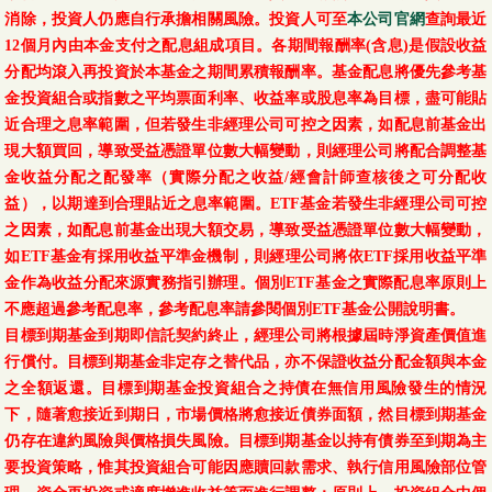
消除，投資人仍應自行承擔相關風險。投資人可至
本公司官網
查詢最近
12個月內由本金支付之配息組成項目。各期間報酬率(含息)是假設收益
分配均滾入再投資於本基金之期間累積報酬率。基金配息將優先參考基
金投資組合或指數之平均票面利率、收益率或股息率為目標，盡可能貼
近合理之息率範圍，但若發生非經理公司可控之因素，如配息前基金出
現大額買回，導致受益憑證單位數大幅變動，則經理公司將配合調整基
金收益分配之配發率（實際分配之收益/經會計師查核後之可分配收
益），以期達到合理貼近之息率範圍。ETF基金若發生非經理公司可控
之因素，如配息前基金出現大額交易，導致受益憑證單位數大幅變動，
如ETF基金有採用收益平準金機制，則經理公司將依ETF採用收益平準
金作為收益分配來源實務指引辦理。個別ETF基金之實際配息率原則上
不應超過參考配息率，參考配息率請參閱個別ETF基金公開說明書。
目標到期基金到期即信託契約終止，經理公司將根據屆時淨資產價值進
行償付。目標到期基金非定存之替代品，亦不保證收益分配金額與本金
之全額返還。目標到期基金投資組合之持債在無信用風險發生的情況
下，隨著愈接近到期日，市場價格將愈接近債券面額，然目標到期基金
仍存在違約風險與價格損失風險。目標到期基金以持有債券至到期為主
要投資策略，惟其投資組合可能因應贖回款需求、執行信用風險部位管