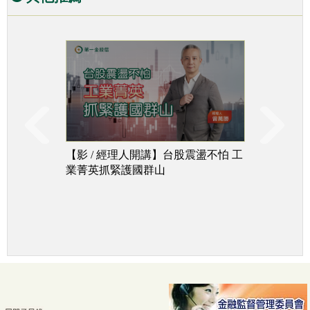
【影 / 經理人開講】台股震盪不怕 工
台股下
業菁英抓緊護國群山
追成長