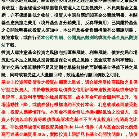
惟不表示絕無風險。基金經理公司以往之經理績效不保證基金之最低投
資收益；基金經理公司除盡善良管理人之注意義務外，不負責基金之盈
虧，亦不保證最低之收益，投資人申購前應詳閱基金公開說明書。有關
基金應負擔之費用（境外基金含分銷費用、反稀釋費用）已揭露於基金
之公開說明書或投資人須知中，本公司及各銷售機構備有公開說明書，
歡迎索取，或自行至
本公司官網
、
公開資訊觀測站
或
境外基金資訊觀測
站
下載。
投資人應注意基金投資之風險包括匯率風險、利率風險、債券交易市場
流動性不足之風險及投資無擔保公司債之風險；基金或有因利率變動、
債券交易市場流動性不足及定期存單提前解約而影響基金淨值下跌之風
險，同時或有受益人大量贖回時，致延遲給付贖回價款之可能。
基金非投資等級債券之投資占顯著比重者，適合能承受較高風險之非保
守型之投資人。由於非投資等級債券之信用評等未達投資等級或未經信
用評等，且對利率變動的敏感度甚高，故本基金可能會因利率上升、市
場流動性下降，或債券發行機構違約不支付本金、利息或破產而蒙受虧
損，投資人應審慎評估。本基金不適合無法承擔相關風險之投資人。投
資人投資以非投資等級債券為訴求之基金不宜占其投資組合過高之比
重。非投資等級債可能投資美國 Rule 144A 債券（境內基金投資比例最
高可達基金總資產30％，實際投資上限詳見各基金公開說明書），該債