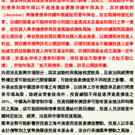
理、資金再投資或適度增進收益等而進行調整；原則上，投資組合中個
別債券到期年限以不超過基金實際存續年限為主，其存續期間
（duration）將隨著債券存續年限縮短而逐年降低，並在期滿時接近於
零。目標到期基金可能持有部分到期日超過或未及基金到期日之單一債
券，故投資人將承擔債券再投資風險或價格風險；契約存續期間屆滿前
提出買回者，將收取提前買回費用並歸入基金資產，以維護既有投資人
利益。買回費用標準詳見公開說明書。目標到期基金不建議投資人從事
短線交易並鼓勵投資人持有至基金到期。目標到期基金成立屆滿一定年
限後，於基金持有之債券到期時，得投資短天期債券（含短天期公
債），所指年限及「短天期債券」定義，詳見公開說明書。
內容涉及新興市場部分，因其波動性與風險程度較高，且政治與經濟情
勢穩定度可能低於已開發國家，可能使資產價值受不同程度之影響。 境
外基金投資中國證券市場之有價證券，以掛牌上市有價證券及銀行間債
券市場為限，除經金管會核准外，投資總額不得超過淨資產價值之
20%。中國為外匯管制市場，投資相關有價證券可能有資金無法即時匯
回之風險，或可能因特殊情事致延遲給付買回價款，投資人另須留意中
國特定政治、經濟、法規與巿場等投資風險。
匯率走勢可能影響所投資之海外資產而使資產價值變動。投資人以非基
金計價幣別之貨幣換匯後投資本基金者，須自行承擔匯率變動之風險，