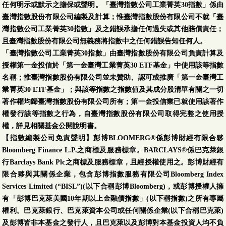
任何明示或默示之擔保或聲明。「臺灣指數公司工業菁英30指數」係由
臺灣指數股份有限公司編製及計算；惟臺灣指數股份有限公司不就「臺
灣指數公司工業菁英30指數」及之錯誤承擔任何過失或其他賠償責任；
且臺灣指數股份有限公司無義務將指數中之任何錯誤告知任何人。
「臺灣指數公司工業菁英30指數」由臺灣指數股份有限公司負責計算及
授權第一金投信於「第一金臺灣工業菁英30 ETF基金」中使用該等指數
名稱；惟臺灣指數股份有限公司並未贊助、認可或推廣「第一金臺灣工
業菁英30 ETF基金」；與該等指數之指數值及其成分股清單有關之一切
著作權均歸臺灣指數股份有限公司所有；第一金投信業已就使用該著作
權發行該等指數之行為，自臺灣指數股份有限公司取得完整之使用授
權，詳見相關基金公開說明書。
【指數編製公司免責聲明】彭博BLOOMERG®係彭博財經有限合夥
Bloomberg Finance L.P.之商標及服務標章。BARCLAYS®係巴克萊銀
行Barclays Bank Plc之商標及服務標章，且經授權使用之。彭博財經有
限合夥與其關係企業，包含彭博指數服務有限公司Bloomberg Index
Services Limited (“BISL”)(以下合稱彭博Bloomberg)，或彭博授權人擁
有「彭博巴克萊美國10年期以上金融債指數」(以下稱指數)之所有專屬
權利。巴克萊銀行、巴克萊資本公司或任何關係企業(以下合稱巴克萊)
及彭博皆非本基金之發行人，且巴克萊以及彭博對本基金投資人均不負