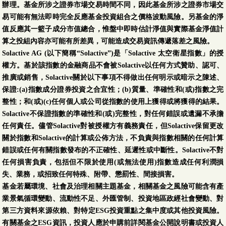
辦理。基金所涉之證券市場交易時間不同，因此基金所涉之證券市場交
易可能有無法即時完全反應基金投資組合之價格波動風險。另基金的淨
值反應其一籃子成分市值總合，惟盤中即時估計淨值與實際基金淨值計
算之投組內容亦可能有所差異，可能造成交易資訊傳遞落差之風險。
Solactive AG (以下簡稱“Solactive”)是「Solactive 太空衛星指數」的授
權方。基於該指數的金融商品不會被Solactive以任何方式贊助、認可、
推廣或銷售，Solactive關於以下事項不得做出任何明示或暗示之陳述、
保證:(a)指數成分證券投資之合宜性；(b)質量、準確性和(或)指數之完
整性；和(或)(c)任何個人或公司從指數的使用上獲得或將獲得的結果。
Solactive不保證指數的準確性和(或)完整性，對任何錯誤或遺漏不承擔
任何責任。儘管Solactive對被授權方有義務責任，但Solactive保留更改
關於指數和Solactive的計算或公佈方法，不負責與指數相關的任何計算
錯誤或任何有關指數發布的不正確性、延遲性或中斷性。Solactive不對
任何損害負責，包括但不限於使用(或無法使用)指數造成任何利潤損
失、業務，或招致任何特殊、附帶、懲罰性、間接損害。
基金若屬環境、社會及治理相關主題基金，相關基金之風險可能含有產
業景氣循環變動、流動性不足、外匯管制、投資地區政經社會變動、對
第三方資料來源依賴、對特定ESG投資重點之集中度或其他投資風險。
有關基金之ESG資訊，投資人應於申購前詳閱基金公開說明書或投資人