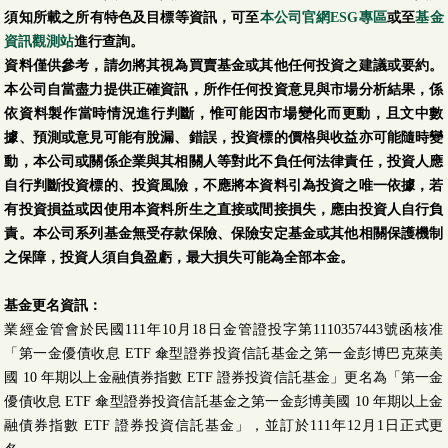
須知所載之所有特色及目標等資訊，可至
本公司官網ESG專區
或至
基金
資訊觀測站
進行查詢。
資料僅供參考，請勿將其視為買賣基金或其他任何投資之建議或要約。
本公司自當盡力提供正確資訊，所作任何投資意見與市場分析結果，係
依資料製作當時情況進行判斷，惟可能因市場變化而更動，且文中數
據、預測或意見可能有脫漏、錯誤，投資標的價格與收益亦可能隨時變
動，本公司或關係企業與其相關人等對此不負任何法律責任，投資人應
自行判斷投資標的、投資風險，不應將本資料引為投資之唯一依據，若
有投資損益或因使用本資料所生之直接或間接損失，應由投資人自行負
責。本公司系列基金無受存款保險、保險安定基金或其他相關保護機制
之保障，投資人須自負盈虧，最大損失可能為全部本金。
基金更名資訊：
業經金管會於民國111年10月18日金管證投字第1110357443號函核准
「第一金優債收息 ETF 傘型證券投資信託基金之第一金彭博巴克萊美
國 10 年期以上金融債券指數 ETF 證券投資信託基金」更名為「第一金
優債收息 ETF 傘型證券投資信託基金之第一金彭博美國 10 年期以上金
融債券指數 ETF 證券投資信託基金」，並訂於111年12月1日正式更