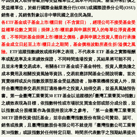
不因投資人取得各級別每受益權單位之成本不同而異。基金外幣計價之
受益權單位，於銀行國際金融業務分行(OBU)或國際證券分公司(OSU)
銷售者，其銷售對象以非中華民國之居住民為限。
各ETF基金或子基金上市/櫃日前（不含當日），經理公司不接受基金受
益權單位數之買回；掛牌上市/櫃前參與申購所買入的每單位淨資產價
值，不等同於基金掛牌上市/櫃後之價格，參與申購之投資人需自行承擔
基金成立日起至上市/櫃日止之期間，基金價格波動所產生折/溢價之風
險。
ETF追蹤指數績效或殖利率之表現，不代表本 ETF 基金之實際報酬
率或配息率及未來績效保證，不同時間進場投資，其結果將可能不同，
且並未考量交易成本。有關各ETF基金或子基金特性、投資人應負擔之
成本費用及相關投資風險等資訊，交易前應詳閱基金公開說明書。首次
買賣槓桿或反向指數股票型基金受益憑證者，除專業機構投資人外，限
符合臺灣證券交易所所訂適格條件之投資人始得交易，並簽具風險預告
書。第一金臺灣工業菁英30 ETF基金以追蹤標的｢臺灣工業菁英30指數｣
之績效表現為目標，依指數特性或市場狀況買進全部或部分成分股，並
以指數成分股權重作為個股持股比率之參考。「第一金臺灣工業菁英
30ETF證券投資信託基金」並非由臺灣指數股份有限公司贊助、認可、
銷售或推廣，且臺灣指數股份有限公司不就使用「臺灣指數公司工業菁
英30指數」或該指數於任何特定日期、時間所代表數字之預期結果提供