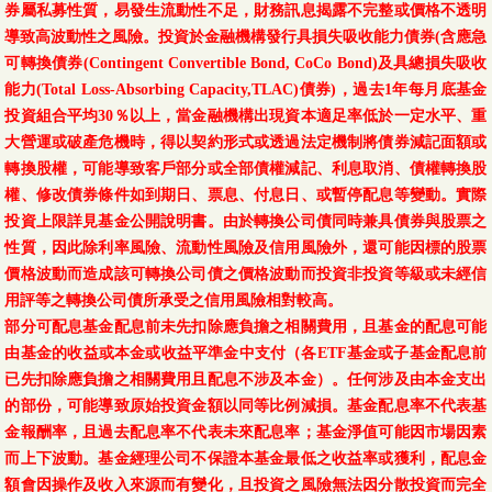
券屬私募性質，易發生流動性不足，財務訊息揭露不完整或價格不透明
導致高波動性之風險。投資於金融機構發行具損失吸收能力債券(含應急
可轉換債券(Contingent Convertible Bond, CoCo Bond)及具總損失吸收
能力(Total Loss-Absorbing Capacity,TLAC)債券)，過去1年每月底基金
投資組合平均30％以上，當金融機構出現資本適足率低於一定水平、重
大營運或破產危機時，得以契約形式或透過法定機制將債券減記面額或
轉換股權，可能導致客戶部分或全部債權減記、利息取消、債權轉換股
權、修改債券條件如到期日、票息、付息日、或暫停配息等變動。實際
投資上限詳見基金公開說明書。由於轉換公司債同時兼具債券與股票之
性質，因此除利率風險、流動性風險及信用風險外，還可能因標的股票
價格波動而造成該可轉換公司債之價格波動而投資非投資等級或未經信
用評等之轉換公司債所承受之信用風險相對較高。
部分可配息基金配息前未先扣除應負擔之相關費用，且基金的配息可能
由基金的收益或本金或收益平準金中支付（各ETF基金或子基金配息前
已先扣除應負擔之相關費用且配息不涉及本金）。任何涉及由本金支出
的部份，可能導致原始投資金額以同等比例減損。基金配息率不代表基
金報酬率，且過去配息率不代表未來配息率；基金淨值可能因市場因素
而上下波動。基金經理公司不保證本基金最低之收益率或獲利，配息金
額會因操作及收入來源而有變化，且投資之風險無法因分散投資而完全