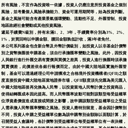
所有風險，不宜作為投資唯一依據，投資人仍應注意所投資基金之個別
風險，並考量個人風險承擔能力、資金可運用期間等，始為投資判斷。
基金之風險可能含有產業景氣循環變動、流動性不足、外匯管制、投資
地區政經社會變動或其他投資風險。
遞延手續費N級別，持有未滿1、2、3年，手續費率分別為3%、2%、
1%，於買回時以申購金額、贖回金額孰低計收，滿3年者免付。
本公司系列基金包含新台幣及外幣計價級別，如投資人以非基金計價幣
別之貨幣換匯後申購基金，須自行承擔匯率變動之風險。此外，因投資
人與銀行進行外匯交易有賣價與買價之差異，投資人進行換匯時須承擔
買賣價差，此價差依各銀行報價而定。由於中國大陸地區實施外匯管
制，基金可以透過經理公司申請獲准之合格境外投資機構者(QFII)之額
度直接投資中國大陸地區當地證券市場，QFII額度須先兌匯為美元匯入
中國大陸地區後再兌換為人民幣，以投資當地人民幣計價之投資商品，
使得結轉匯成本因此提高。而人民幣匯率波動可能對該類型每受益權單
位淨資產價值造成直接或間接之影響，故申購該類型受益權單位之受益
人需承擔人民幣匯率變動之風險。投資人應特別留意，基金因計價幣別
不同，投資人申購之受益權單位數為該申購幣別金額除以面額計算，於
召開受益人會議時，各計價幣別受益權單位每受益權單位有一表決權，