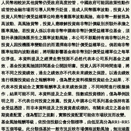
人民幣相較於其他貨幣仍受政府高度控管，中國政府可能因政策性動作
或管控金融市場而引導人民幣升貶值，造成人民幣匯率波動，投資人於
投資人民幣計價受益權單位時應考量匯率波動風險。南非幣一般被視為
高波動、高風險貨幣，投資人應瞭解投資南非幣計價級別所額外承擔之
匯率風險。若投資人係以非南非幣申購南非幣計價受益權單位基金，須
額外承擔因換匯所生之匯率波動風險，本公司不鼓勵持有南非幣以外之
投資人因投機匯率變動目的而選擇南非幣計價受益權單位。倘若南非幣
匯率短期內波動過鉅，將明顯影響基金南非幣別計價受益權單位之每單
位淨值。本資料提及之經濟走勢預測不必然代表本公司系列基金之績
效，基金投資風險請詳閱基金公開說明書。投資人因不同時間進場，將
有不同之投資績效，過去之績效亦不代表未來績效之保證。以過去績效
進行模擬投資組合之報酬率時，僅為歷史資料模擬投資組合之結果，不
代表本投資組合之實際報酬率及未來績效保證，不同時間進行模擬操
作，結果可能不同。本資料提及之企業、指數或投資標的，僅為舉例說
明之用，不代表任何投資之推薦。投資人申購本公司系列基金係持有基
金受益憑證，而非本資料提及之投資資產或標的。有關未成立之基金初
期資產配置，僅為暫訂之規劃，實際投資配置可能依市場狀況而改變。
基金風險報酬等級，依投信投顧公會分類標準，由低至高分為RR1~RR5
等五個等級。此分類係基於一般市況反映市場價格波動風險，無法涵蓋