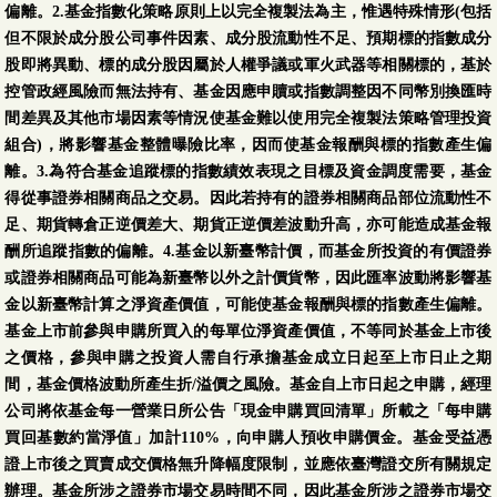
偏離。2.基金指數化策略原則上以完全複製法為主，惟遇特殊情形(包括
但不限於成分股公司事件因素、成分股流動性不足、預期標的指數成分
股即將異動、標的成分股因屬於人權爭議或軍火武器等相關標的，基於
控管政經風險而無法持有、基金因應申贖或指數調整因不同幣別換匯時
間差異及其他市場因素等情況使基金難以使用完全複製法策略管理投資
組合)，將影響基金整體曝險比率，因而使基金報酬與標的指數產生偏
離。3.為符合基金追蹤標的指數績效表現之目標及資金調度需要，基金
得從事證券相關商品之交易。因此若持有的證券相關商品部位流動性不
足、期貨轉倉正逆價差大、期貨正逆價差波動升高，亦可能造成基金報
酬所追蹤指數的偏離。4.基金以新臺幣計價，而基金所投資的有價證券
或證券相關商品可能為新臺幣以外之計價貨幣，因此匯率波動將影響基
金以新臺幣計算之淨資產價值，可能使基金報酬與標的指數產生偏離。
基金上市前參與申購所買入的每單位淨資產價值，不等同於基金上市後
之價格，參與申購之投資人需自行承擔基金成立日起至上市日止之期
間，基金價格波動所產生折/溢價之風險。基金自上市日起之申購，經理
公司將依基金每一營業日所公告「現金申購買回清單」所載之「每申購
買回基數約當淨值」加計110%，向申購人預收申購價金。基金受益憑
證上市後之買賣成交價格無升降幅度限制，並應依臺灣證交所有關規定
辦理。基金所涉之證券市場交易時間不同，因此基金所涉之證券市場交