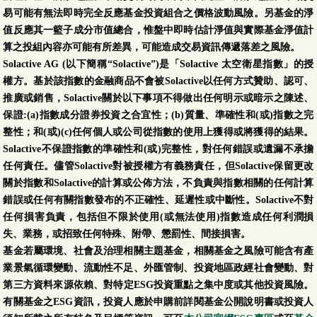
易可能有無法即時完全反應基金投資組合之價格波動風險。另基金的淨
值反應其一籃子成分市值總合，惟盤中即時估計淨值與實際基金淨值計
算之投組內容亦可能有所差異，可能造成交易資訊傳遞落差之風險。
Solactive AG (以下簡稱“Solactive”)是「Solactive 太空衛星指數」的授
權方。基於該指數的金融商品不會被Solactive以任何方式贊助、認可、
推廣或銷售，Solactive關於以下事項不得做出任何明示或暗示之陳述、
保證:(a)指數成分證券投資之合宜性；(b)質量、準確性和(或)指數之完
整性；和(或)(c)任何個人或公司從指數的使用上獲得或將獲得的結果。
Solactive不保證指數的準確性和(或)完整性，對任何錯誤或遺漏不承擔
任何責任。儘管Solactive對被授權方有義務責任，但Solactive保留更改
關於指數和Solactive的計算或公佈方法，不負責與指數相關的任何計算
錯誤或任何有關指數發布的不正確性、延遲性或中斷性。Solactive不對
任何損害負責，包括但不限於使用(或無法使用)指數造成任何利潤損
失、業務，或招致任何特殊、附帶、懲罰性、間接損害。
基金若屬環境、社會及治理相關主題基金，相關基金之風險可能含有產
業景氣循環變動、流動性不足、外匯管制、投資地區政經社會變動、對
第三方資料來源依賴、對特定ESG投資重點之集中度或其他投資風險。
有關基金之ESG資訊，投資人應於申購前詳閱基金公開說明書或投資人