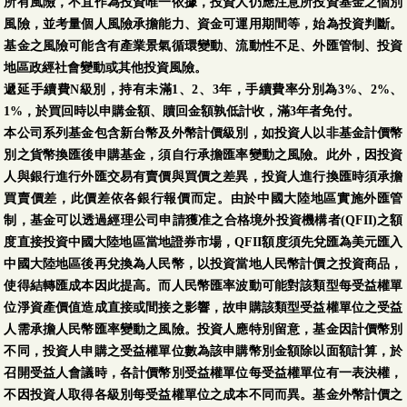
所有風險，不宜作為投資唯一依據，投資人仍應注意所投資基金之個別
風險，並考量個人風險承擔能力、資金可運用期間等，始為投資判斷。
基金之風險可能含有產業景氣循環變動、流動性不足、外匯管制、投資
地區政經社會變動或其他投資風險。
遞延手續費N級別，持有未滿1、2、3年，手續費率分別為3%、2%、
1%，於買回時以申購金額、贖回金額孰低計收，滿3年者免付。
本公司系列基金包含新台幣及外幣計價級別，如投資人以非基金計價幣
別之貨幣換匯後申購基金，須自行承擔匯率變動之風險。此外，因投資
人與銀行進行外匯交易有賣價與買價之差異，投資人進行換匯時須承擔
買賣價差，此價差依各銀行報價而定。由於中國大陸地區實施外匯管
制，基金可以透過經理公司申請獲准之合格境外投資機構者(QFII)之額
度直接投資中國大陸地區當地證券市場，QFII額度須先兌匯為美元匯入
中國大陸地區後再兌換為人民幣，以投資當地人民幣計價之投資商品，
使得結轉匯成本因此提高。而人民幣匯率波動可能對該類型每受益權單
位淨資產價值造成直接或間接之影響，故申購該類型受益權單位之受益
人需承擔人民幣匯率變動之風險。投資人應特別留意，基金因計價幣別
不同，投資人申購之受益權單位數為該申購幣別金額除以面額計算，於
召開受益人會議時，各計價幣別受益權單位每受益權單位有一表決權，
不因投資人取得各級別每受益權單位之成本不同而異。基金外幣計價之