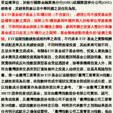
受益權單位，於銀行國際金融業務分行(OBU)或國際證券分公司(OSU)
銷售者，其銷售對象以非中華民國之居住民為限。
各ETF基金或子基金上市/櫃日前（不含當日），經理公司不接受基金受
益權單位數之買回；掛牌上市/櫃前參與申購所買入的每單位淨資產價
值，不等同於基金掛牌上市/櫃後之價格，參與申購之投資人需自行承擔
基金成立日起至上市/櫃日止之期間，基金價格波動所產生折/溢價之風
險。
ETF追蹤指數績效或殖利率之表現，不代表本 ETF 基金之實際報酬
率或配息率及未來績效保證，不同時間進場投資，其結果將可能不同，
且並未考量交易成本。有關各ETF基金或子基金特性、投資人應負擔之
成本費用及相關投資風險等資訊，交易前應詳閱基金公開說明書。首次
買賣槓桿或反向指數股票型基金受益憑證者，除專業機構投資人外，限
符合臺灣證券交易所所訂適格條件之投資人始得交易，並簽具風險預告
書。第一金臺灣工業菁英30 ETF基金以追蹤標的｢臺灣工業菁英30指數｣
之績效表現為目標，依指數特性或市場狀況買進全部或部分成分股，並
以指數成分股權重作為個股持股比率之參考。「第一金臺灣工業菁英
30ETF證券投資信託基金」並非由臺灣指數股份有限公司贊助、認可、
銷售或推廣，且臺灣指數股份有限公司不就使用「臺灣指數公司工業菁
英30指數」或該指數於任何特定日期、時間所代表數字之預期結果提供
任何明示或默示之擔保或聲明。「臺灣指數公司工業菁英30指數」係由