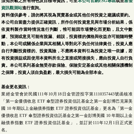
須知所載之所有特色及目標等資訊，可至
本公司官網ESG專區
或至
基金
資訊觀測站
進行查詢。
資料僅供參考，請勿將其視為買賣基金或其他任何投資之建議或要約。
本公司自當盡力提供正確資訊，所作任何投資意見與市場分析結果，係
依資料製作當時情況進行判斷，惟可能因市場變化而更動，且文中數
據、預測或意見可能有脫漏、錯誤，投資標的價格與收益亦可能隨時變
動，本公司或關係企業與其相關人等對此不負任何法律責任，投資人應
自行判斷投資標的、投資風險，不應將本資料引為投資之唯一依據，若
有投資損益或因使用本資料所生之直接或間接損失，應由投資人自行負
責。本公司系列基金無受存款保險、保險安定基金或其他相關保護機制
之保障，投資人須自負盈虧，最大損失可能為全部本金。
基金更名資訊：
業經金管會於民國111年10月18日金管證投字第1110357443號函核准
「第一金優債收息 ETF 傘型證券投資信託基金之第一金彭博巴克萊美
國 10 年期以上金融債券指數 ETF 證券投資信託基金」更名為「第一金
優債收息 ETF 傘型證券投資信託基金之第一金彭博美國 10 年期以上金
融債券指數 ETF 證券投資信託基金」，並訂於111年12月1日正式更
名。