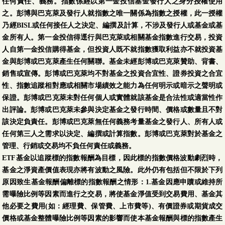
任何責任、義務。指數係經以第一金投信基金發行人之身分授權使用
之。彭博與巴克萊及發行人就指數之唯一關係為指數之授權，此一授權
乃經BISL或任何接任人之決定、編撰及計算，不涉及發行人或基金或基
金所有人。第一金投信得逕行與巴克萊或相關基金指數進行交易，投資
人自第一金投信購得基金，但投資人既不就指數獲取利益亦不就投資基
金與彭博或巴克萊產生任何關聯。基金未經彭博或巴克萊贊助、背書、
銷售或宣傳。彭博或巴克萊均不對基金之投資合宜性、證券投資之合宜
性、指數追蹤相對應或相關市場績效之能力為任何明示或暗示之聲明或
保證。彭博或巴克萊未對任何個人或實體就該基金是合法性或適當性作
出評論。彭博或巴克萊未參與決定基金之發行時間、價格或數量且不對
該決定負責任。彭博或巴克萊無任何義務考量基金之發行人、所有人或
任何第三人之需求以決定、編撰或計算指數。彭博或巴克萊對於基金之
管理、行銷或交易均不負任何責任或義務。
ETF基金以追蹤標的指數報酬為目標，因此標的指數價格波動劇烈時，
基金之淨資產價值表現亦將有波動之風險。此外仍有包括但不限於下列
原因致生基金報酬偏離標的指數報酬之情形：1.基金因應申贖或維持所
需曝險比例等因素而進行之交易，將使基金淨值受到交易費用、基金其
他必要之費用(如：經理費、保管費、上市費等)、有價證券或期貨成交
價格或基金整體曝險比例等因素的影響而使本基金報酬與標的指數產生