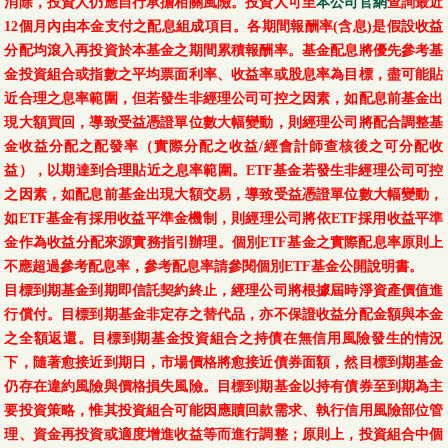
消除，投資人仍應自行承擔相關風險。投資人可至
本公司官網
查詢最近
12個月內由本金支付之配息組成項目。各期間報酬率(含息)是假設收益
分配均滾入再投資於本基金之期間累積報酬率。基金配息將優先參考基
金投資組合或指數之平均票面利率、收益率或股息率為目標，盡可能貼
近合理之息率範圍，但若發生非經理公司可控之因素，如配息前基金出
現大額買回，導致受益憑證單位數大幅變動，則經理公司將配合調整基
金收益分配之配發率（實際分配之收益/經會計師查核後之可分配收
益），以期達到合理貼近之息率範圍。ETF基金若發生非經理公司可控
之因素，如配息前基金出現大額交易，導致受益憑證單位數大幅變動，
如ETF基金有採用收益平準金機制，則經理公司將依ETF採用收益平準
金作為收益分配來源實務指引辦理。個別ETF基金之實際配息率原則上
不應超過參考配息率，參考配息率請參閱個別ETF基金公開說明書。
目標到期基金到期即信託契約終止，經理公司將根據屆時淨資產價值進
行償付。目標到期基金非定存之替代品，亦不保證收益分配金額與本金
之全額返還。目標到期基金投資組合之持債在無信用風險發生的情況
下，隨著愈接近到期日，市場價格將愈接近債券面額，然目標到期基金
仍存在違約風險與價格損失風險。目標到期基金以持有債券至到期為主
要投資策略，惟其投資組合可能因應贖回款需求、執行信用風險部位管
理、資金再投資或適度增進收益等而進行調整；原則上，投資組合中個