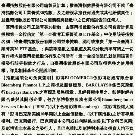
臺灣指數股份有限公司編製及計算；惟臺灣指數股份有限公司不就「臺
灣指數公司工業菁英30指數」及之錯誤承擔任何過失或其他賠償責任；
且臺灣指數股份有限公司無義務將指數中之任何錯誤告知任何人。
「臺灣指數公司工業菁英30指數」由臺灣指數股份有限公司負責計算及
授權第一金投信於「第一金臺灣工業菁英30 ETF基金」中使用該等指數
名稱；惟臺灣指數股份有限公司並未贊助、認可或推廣「第一金臺灣工
業菁英30 ETF基金」；與該等指數之指數值及其成分股清單有關之一切
著作權均歸臺灣指數股份有限公司所有；第一金投信業已就使用該著作
權發行該等指數之行為，自臺灣指數股份有限公司取得完整之使用授
權，詳見相關基金公開說明書。
【指數編製公司免責聲明】彭博BLOOMERG®係彭博財經有限合夥
Bloomberg Finance L.P.之商標及服務標章。BARCLAYS®係巴克萊銀
行Barclays Bank Plc之商標及服務標章，且經授權使用之。彭博財經有
限合夥與其關係企業，包含彭博指數服務有限公司Bloomberg Index
Services Limited (“BISL”)(以下合稱彭博Bloomberg)，或彭博授權人擁
有「彭博巴克萊美國10年期以上金融債指數」(以下稱指數)之所有專屬
權利。巴克萊銀行、巴克萊資本公司或任何關係企業(以下合稱巴克萊)
及彭博皆非本基金之發行人，且巴克萊以及彭博對本基金投資人均不負