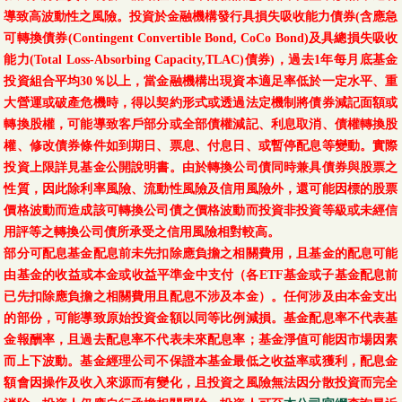
導致高波動性之風險。投資於金融機構發行具損失吸收能力債券(含應急
可轉換債券(Contingent Convertible Bond, CoCo Bond)及具總損失吸收
能力(Total Loss-Absorbing Capacity,TLAC)債券)，過去1年每月底基金
投資組合平均30％以上，當金融機構出現資本適足率低於一定水平、重
大營運或破產危機時，得以契約形式或透過法定機制將債券減記面額或
轉換股權，可能導致客戶部分或全部債權減記、利息取消、債權轉換股
權、修改債券條件如到期日、票息、付息日、或暫停配息等變動。實際
投資上限詳見基金公開說明書。由於轉換公司債同時兼具債券與股票之
性質，因此除利率風險、流動性風險及信用風險外，還可能因標的股票
價格波動而造成該可轉換公司債之價格波動而投資非投資等級或未經信
用評等之轉換公司債所承受之信用風險相對較高。
部分可配息基金配息前未先扣除應負擔之相關費用，且基金的配息可能
由基金的收益或本金或收益平準金中支付（各ETF基金或子基金配息前
已先扣除應負擔之相關費用且配息不涉及本金）。任何涉及由本金支出
的部份，可能導致原始投資金額以同等比例減損。基金配息率不代表基
金報酬率，且過去配息率不代表未來配息率；基金淨值可能因市場因素
而上下波動。基金經理公司不保證本基金最低之收益率或獲利，配息金
額會因操作及收入來源而有變化，且投資之風險無法因分散投資而完全