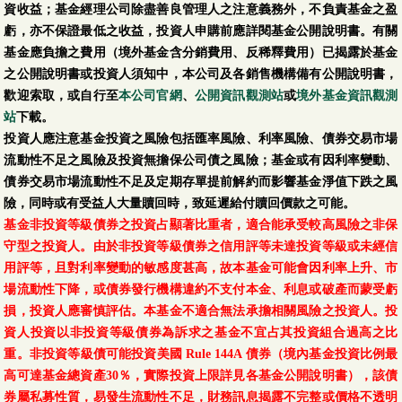
資收益；基金經理公司除盡善良管理人之注意義務外，不負責基金之盈
虧，亦不保證最低之收益，投資人申購前應詳閱基金公開說明書。有關
基金應負擔之費用（境外基金含分銷費用、反稀釋費用）已揭露於基金
之公開說明書或投資人須知中，本公司及各銷售機構備有公開說明書，
歡迎索取，或自行至
本公司官網
、
公開資訊觀測站
或
境外基金資訊觀測
站
下載。
投資人應注意基金投資之風險包括匯率風險、利率風險、債券交易市場
流動性不足之風險及投資無擔保公司債之風險；基金或有因利率變動、
債券交易市場流動性不足及定期存單提前解約而影響基金淨值下跌之風
險，同時或有受益人大量贖回時，致延遲給付贖回價款之可能。
基金非投資等級債券之投資占顯著比重者，適合能承受較高風險之非保
守型之投資人。由於非投資等級債券之信用評等未達投資等級或未經信
用評等，且對利率變動的敏感度甚高，故本基金可能會因利率上升、市
場流動性下降，或債券發行機構違約不支付本金、利息或破產而蒙受虧
損，投資人應審慎評估。本基金不適合無法承擔相關風險之投資人。投
資人投資以非投資等級債券為訴求之基金不宜占其投資組合過高之比
重。非投資等級債可能投資美國 Rule 144A 債券（境內基金投資比例最
高可達基金總資產30％，實際投資上限詳見各基金公開說明書），該債
券屬私募性質，易發生流動性不足，財務訊息揭露不完整或價格不透明