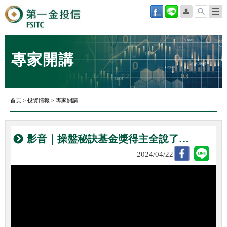
專家開講
首頁
>
投資情報
>
專家開講
影音｜操盤秘訣基金獎得主全說了…
2024/04/22