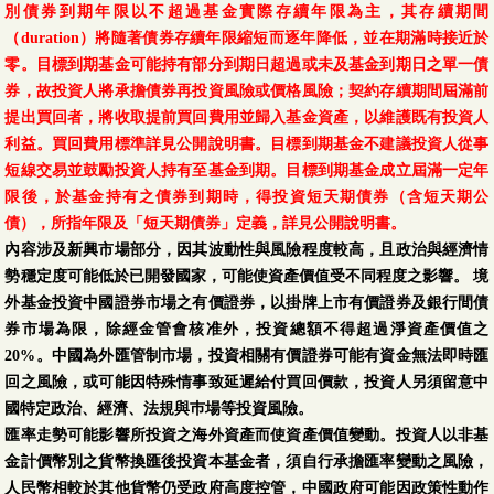
別債券到期年限以不超過基金實際存續年限為主，其存續期間
（duration）將隨著債券存續年限縮短而逐年降低，並在期滿時接近於
零。目標到期基金可能持有部分到期日超過或未及基金到期日之單一債
券，故投資人將承擔債券再投資風險或價格風險；契約存續期間屆滿前
提出買回者，將收取提前買回費用並歸入基金資產，以維護既有投資人
利益。買回費用標準詳見公開說明書。目標到期基金不建議投資人從事
短線交易並鼓勵投資人持有至基金到期。目標到期基金成立屆滿一定年
限後，於基金持有之債券到期時，得投資短天期債券（含短天期公
債），所指年限及「短天期債券」定義，詳見公開說明書。
內容涉及新興市場部分，因其波動性與風險程度較高，且政治與經濟情
勢穩定度可能低於已開發國家，可能使資產價值受不同程度之影響。 境
外基金投資中國證券市場之有價證券，以掛牌上市有價證券及銀行間債
券市場為限，除經金管會核准外，投資總額不得超過淨資產價值之
20%。中國為外匯管制市場，投資相關有價證券可能有資金無法即時匯
回之風險，或可能因特殊情事致延遲給付買回價款，投資人另須留意中
國特定政治、經濟、法規與巿場等投資風險。
匯率走勢可能影響所投資之海外資產而使資產價值變動。投資人以非基
金計價幣別之貨幣換匯後投資本基金者，須自行承擔匯率變動之風險，
人民幣相較於其他貨幣仍受政府高度控管，中國政府可能因政策性動作