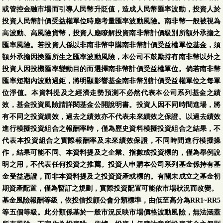
或管控金融市場而引導人民幣升貶值，造成人民幣匯率波動，投資人於
投資人民幣計價受益權單位時應考量匯率波動風險。南非幣一般被視為
高波動、高風險貨幣，投資人應瞭解投資南非幣計價級別所額外承擔之
匯率風險。若投資人係以非南非幣申購南非幣計價受益權單位基金，須
額外承擔因換匯所生之匯率波動風險，本公司不鼓勵持有南非幣以外之
投資人因投機匯率變動目的而選擇南非幣計價受益權單位。倘若南非幣
匯率短期內波動過鉅，將明顯影響基金南非幣別計價受益權單位之每單
位淨值。本資料提及之經濟走勢預測不必然代表本公司系列基金之績
效，基金投資風險請詳閱基金公開說明書。投資人因不同時間進場，將
有不同之投資績效，過去之績效亦不代表未來績效之保證。以過去績效
進行模擬投資組合之報酬率時，僅為歷史資料模擬投資組合之結果，不
代表本投資組合之實際報酬率及未來績效保證，不同時間進行模擬操
作，結果可能不同。本資料提及之企業、指數或投資標的，僅為舉例說
明之用，不代表任何投資之推薦。投資人申購本公司系列基金係持有基
金受益憑證，而非本資料提及之投資資產或標的。有關未成立之基金初
期資產配置，僅為暫訂之規劃，實際投資配置可能依市場狀況而改變。
基金風險報酬等級，依投信投顧公會分類標準，由低至高分為RR1~RR5
等五個等級。此分類係基於一般市況反映市場價格波動風險，無法涵蓋