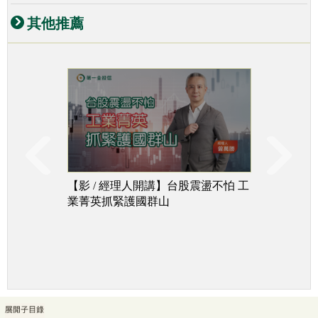
其他推薦
【影 / 經理人開講】台股震盪不怕 工
台股下
業菁英抓緊護國群山
追成長