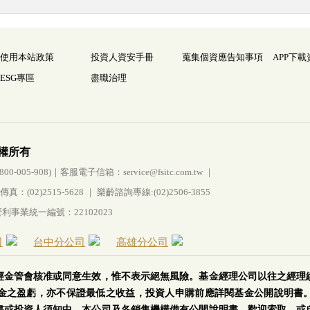
使用本站政策
投資人資安手冊
蒐集個資應告知事項
APP下載
ESG專區
盡職治理
權所有
005-908)｜客服電子信箱：service@fsitc.com.tw ｜
(02)2515-5628 ｜ 樂齡諮詢專線:(02)2506-3855
事業統一編號：22102023
司
台中分公司
高雄分公司
經金管會核准或同意生效，惟不表示絕無風險。基金經理公司以往之經理
金之盈虧，亦不保證最低之收益，投資人申購前應詳閱基金公開說明書
書或投資人須知中，本公司及各銷售機構備有公開說明書，歡迎索取，或