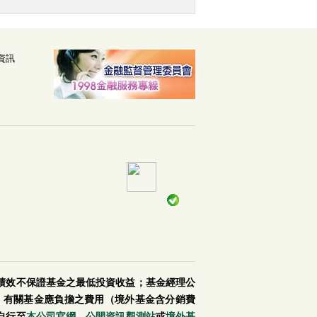
資訊
績效不保證基金之最低投資收益；基金經理公
。有關基金應負擔之費用（境外基金含分銷費
自行至
本公司官網
、
公開資訊觀測站
或
境外基