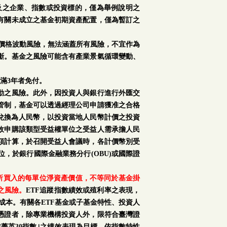
及之企業、指數或投資標的，僅為舉例說明之
有關未成立之基金初期資產配置，僅為暫訂之
場價格波動風險，無法涵蓋所有風險，不宜作為
斷。基金之風險可能含有產業景氣循環變動、
滿3年者免付。
動之風險。此外，因投資人與銀行進行外匯交
管制，基金可以透過經理公司申請獲准之合格
再兌換為人民幣，以投資當地人民幣計價之投資
故申購該類型受益權單位之受益人需承擔人民
額計算，於召開受益人會議時，各計價幣別受
，於銀行國際金融業務分行(OBU)或國際證
購所買入的每單位淨資產價值，不等同於基金掛
之風險。
ETF追蹤指數績效或殖利率之表現，
成本。有關各ETF基金或子基金特性、投資人
憑證者，除專業機構投資人外，限符合臺灣證
菁英30指數｣之績效表現為目標，依指數特性