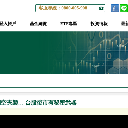
客服專線：0800-005-908
登入帳戶
基金總覽
ETF專區
投資情報
最
利空夾襲… 台股後市有秘密武器