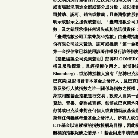
或市場狀況買進全部或部分成分股，並以指數
司贊助、認可、銷售或推廣，且臺灣指數股
明示或默示之擔保或聲明。「臺灣指數公司工
數」及之錯誤承擔任何過失或其他賠償責任
「臺灣指數公司工業菁英30指數」由臺灣指
份有限公司並未贊助、認可或推廣「第一金臺
第一金投信業已就使用該著作權發行該等指
【指數編製公司免責聲明】彭博BLOOMERG®係彭博
標及服務標章，且經授權使用之。彭博財經有限合夥與
Bloomberg)，或彭博授權人擁有「彭
巴克萊)及彭博皆非本基金之發行人，且巴
萊及發行人就指數之唯一關係為指數之授權，
萊或相關基金指數進行交易，投資人自第一
贊助、背書、銷售或宣傳。彭博或巴克萊均
彭博或巴克萊未對任何個人或實體就該基金
萊無任何義務考量基金之發行人、所有人或
ETF基金以追蹤標的指數報酬為目標，因
離標的指數報酬之情形：1.基金因應申贖或