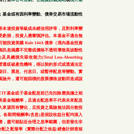
；基金或有因利率變動、債券交易市場流動性
等未達投資等級或未經信用評等，且對利率變
受虧損，投資人應審慎評估。本基金不適合無
美國 Rule 144A 債券（境內基金投資
務訊息揭露不完整或價格不透明導致高波動性
總損失吸收能力(Total Loss-Absorbing
、重大營運或破產危機時，得以契約形式或透過法定
期日、票息、付息日、或暫停配息等變動。實
風險外，還可能因標的股票價格波動而造成該
TF基金或子基金配息前已先扣除應負擔之相
表基金報酬率，且過去配息率不代表未來配息
入來源而有變化，且投資之風險無法因分散投
。各期間報酬率(含息)是假設收益分配均滾入
標，盡可能貼近合理之息率範圍，但若發生非
配之配發率（實際分配之收益/經會計師查核