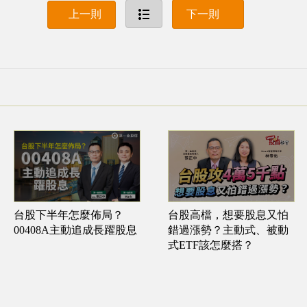
上一則
下一則
台股高檔，想要股息又怕
台股下半年怎麼佈局？
錯過漲勢？主動式、被動
00408A主動追成長躍股息
式ETF該怎麼搭？