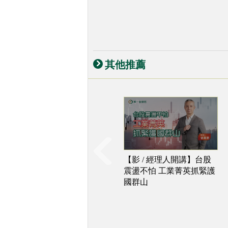
其他推薦
【影 / 經理人開講】台股
震盪不怕 工業菁英抓緊護
國群山