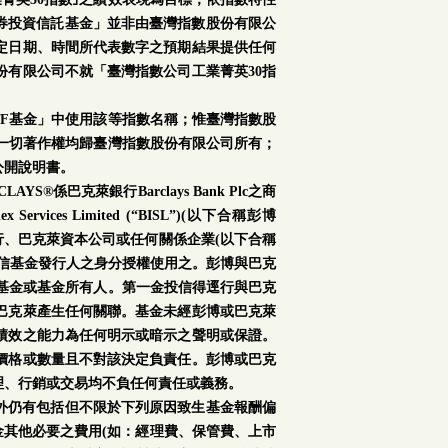
證券投資信託基金」並非由臺灣指數股份有限公
定日期、時間所代表數字之預期結果提供任何
份有限公司不就「臺灣指數公司工業菁英30指
TF基金」中使用該等指數名稱；惟臺灣指數股
之一切著作權均歸臺灣指數股份有限公司所有；
公開說明書。
S®係巴克萊銀行Barclays Bank Plc之商
s Limited (“BISL”)(以下合稱彭博
銀行、巴克萊資本公司或任何關係企業(以下合稱
信基金發行人之身分授權使用之。彭博與巴克
或基金或基金所有人。第一金投信得逕行與巴克
巴克萊產生任何關聯。基金未經彭博或巴克萊
績效之能力為任何明示或暗示之聲明或保證。
價格或數量且不對該決定負責任。彭博或巴克
理、行銷或交易均不負任何責任或義務。
外仍有包括但不限於下列原因致生基金報酬偏
金其他必要之費用(如：經理費、保管費、上市