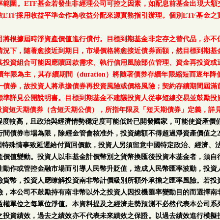
範圍。ETF基金若發生非經理公司可控之因素，如配息前基金出現大額
ETF採用收益平準金作為收益分配來源實務指引辦理。個別ETF基金
司將根據屆時淨資產價值進行償付。目標到期基金非定存之替代品，亦不
情況下，隨著愈接近到期日，市場價格將愈接近債券面額，然目標到期基
其投資組合可能因應贖回款需求、執行信用風險部位管理、資金再投資或
年限為主，其存續期間（duration）將隨著債券存續年限縮短而逐年
一債券，故投資人將承擔債券再投資風險或價格風險；契約存續期間屆滿
標準詳見公開說明書。目標到期基金不建議投資人從事短線交易並鼓勵投
投資短天期債券（含短天期公債），所指年限及「短天期債券」定義，詳
程度較高，且政治與經濟情勢穩定度可能低於已開發國家，可能使資產價值
行間債券市場為限，除經金管會核准外，投資總額不得超過淨資產價值之2
因特殊情事致延遲給付買回價款，投資人另須留意中國特定政治、經濟、
產價值變動。投資人以非基金計價幣別之貨幣換匯後投資本基金者，須自
性動作或管控金融市場而引導人民幣升貶值，造成人民幣匯率波動，投資
險貨幣，投資人應瞭解投資南非幣計價級別所額外承擔之匯率風險。若投
險，本公司不鼓勵持有南非幣以外之投資人因投機匯率變動目的而選擇南
益權單位之每單位淨值。本資料提及之經濟走勢預測不必然代表本公司系
之投資績效，過去之績效亦不代表未來績效之保證。以過去績效進行模擬