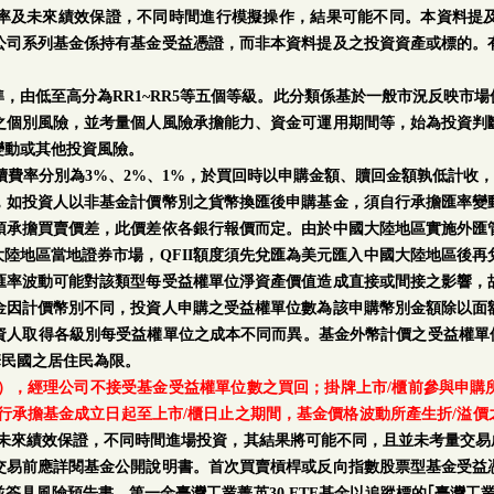
率及未來績效保證，不同時間進行模擬操作，結果可能不同。本資料提
公司系列基金係持有基金受益憑證，而非本資料提及之投資資產或標的。
。
，由低至高分為RR1~RR5等五個等級。此分類係基於一般市況反映市
之個別風險，並考量個人風險承擔能力、資金可運用期間等，始為投資判
變動或其他投資風險。
手續費率分別為3%、2%、1%，於買回時以申購金額、贖回金額孰低計收，
，如投資人以非基金計價幣別之貨幣換匯後申購基金，須自行承擔匯率變
須承擔買賣價差，此價差依各銀行報價而定。由於中國大陸地區實施外匯
中國大陸地區當地證券市場，QFII額度須先兌匯為美元匯入中國大陸地區後
匯率波動可能對該類型每受益權單位淨資產價值造成直接或間接之影響，
金因計價幣別不同，投資人申購之受益權單位數為該申購幣別金額除以面
人取得各級別每受益權單位之成本不同而異。基金外幣計價之受益權單位
華民國之居住民為限。
日），經理公司不接受基金受益權單位數之買回；掛牌上市/櫃前參與申
行承擔基金成立日起至上市/櫃日止之期間，基金價格波動所產生折/溢價
率及未來績效保證，不同時間進場投資，其結果將可能不同，且並未考量交易
交易前應詳閱基金公開說明書。首次買賣槓桿或反向指數股票型基金受益
簽具風險預告書。第一金臺灣工業菁英30 ETF基金以追蹤標的｢臺灣工業