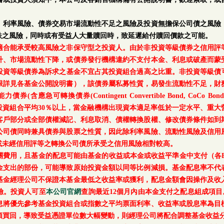
、利率風險、債券交易市場流動性不足之風險及投資無擔保公司債之風險
跌之風險，同時或有受益人大量贖回時，致延遲給付贖回價款之可能。
適合能承受較高風險之非保守型之投資人。由於非投資等級債券之信用評
升、市場流動性下降，或債券發行機構違約不支付本金、利息或破產而蒙
等級債券為訴求之基金不宜占其投資組合過高之比重。非投資等級債可能投資
上限詳見各基金公開說明書），該債券屬私募性質，易發生流動性不足，財
轉換債券(Contingent Convertible Bond, CoCo Bond)及具
每月底基金投資組合平均30％以上，當金融機構出現資本適足率低於一定水平
客戶部分或全部債權減記、利息取消、債權轉換股權、修改債券條件如到
公司債同時兼具債券與股票之性質，因此除利率風險、流動性風險及信用
或未經信用評等之轉換公司債所承受之信用風險相對較高。
關費用，且基金的配息可能由基金的收益或本金或收益平準金中支付（各E
金支出的部份，可能導致原始投資金額以同等比例減損。基金配息率不代
基金經理公司不保證本基金最低之收益率或獲利，配息金額會因操作及收
險。投資人可至
本公司官網
查詢最近12個月內由本金支付之配息組成項目
息將優先參考基金投資組合或指數之平均票面利率、收益率或股息率為目
額買回，導致受益憑證單位數大幅變動，則經理公司將配合調整基金收益分