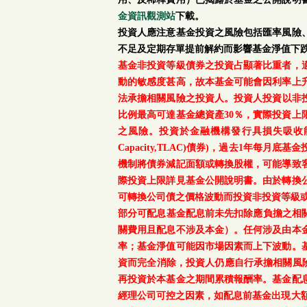
金資訊觀測站
下載。
投資人應注意基金投資之風險包括匯率風險
不足及定期存單提前解約而影響基金淨值下
基金非投資等級債券之投資占顯著比重者，
動的敏感度甚高，故本基金可能會因利率上
法承擔相關風險之投資人。投資人投資以非投資
比例最高可達基金總資產30％，實際投資
之風險。投資於金融機構發行具損失吸收能力債券(含應急可
Capacity,TLAC)債券)，過去1年
機制將債券減記面額或轉換股權，可能導致
際投資上限詳見基金公開說明書。由於轉換
可轉換公司債之價格波動而投資非投資等級
部分可配息基金配息前未先扣除應負擔之相
關費用且配息不涉及本金）。任何涉及由本
率；基金淨值可能因市場因素而上下波動。
資而完全消除，投資人仍應自行承擔相關風
再投資於本基金之期間累積報酬率。基金配
經理公司可控之因素，如配息前基金出現大