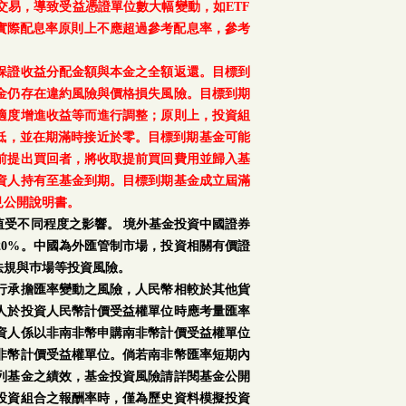
交易，導致受益憑證單位數大幅變動，如ETF
之實際配息率原則上不應超過參考配息率，參考
保證收益分配金額與本金之全額返還。目標到
金仍存在違約風險與價格損失風險。目標到期
適度增進收益等而進行調整；原則上，投資組
降低，並在期滿時接近於零。目標到期基金可能
前提出買回者，將收取提前買回費用並歸入基
資人持有至基金到期。目標到期基金成立屆滿
見公開說明書。
受不同程度之影響。 境外基金投資中國證券
0%。中國為外匯管制市場，投資相關有價證
法規與巿場等投資風險。
行承擔匯率變動之風險，人民幣相較於其他貨
人於投資人民幣計價受益權單位時應考量匯率
資人係以非南非幣申購南非幣計價受益權單位
非幣計價受益權單位。倘若南非幣匯率短期內
列基金之績效，基金投資風險請詳閱基金公開
投資組合之報酬率時，僅為歷史資料模擬投資