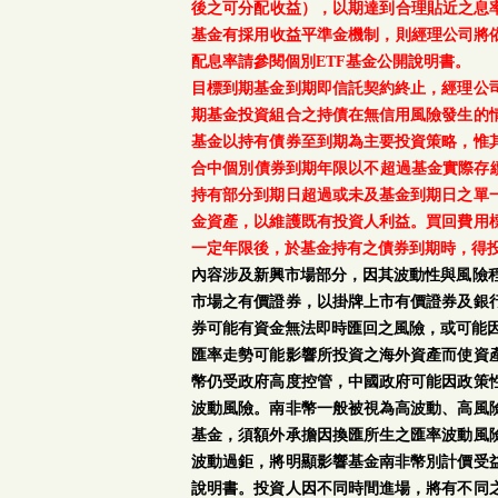
後之可分配收益），以期達到合理貼近之息率
基金有採用收益平準金機制，則經理公司將依
配息率請參閱個別ETF基金公開說明書。
目標到期基金到期即信託契約終止，經理公
期基金投資組合之持債在無信用風險發生的
基金以持有債券至到期為主要投資策略，惟
合中個別債券到期年限以不超過基金實際存續
持有部分到期日超過或未及基金到期日之單
金資產，以維護既有投資人利益。買回費用
一定年限後，於基金持有之債券到期時，得
內容涉及新興市場部分，因其波動性與風險
市場之有價證券，以掛牌上市有價證券及銀
券可能有資金無法即時匯回之風險，或可能
匯率走勢可能影響所投資之海外資產而使資
幣仍受政府高度控管，中國政府可能因政策
波動風險。南非幣一般被視為高波動、高風
基金，須額外承擔因換匯所生之匯率波動風
波動過鉅，將明顯影響基金南非幣別計價受
說明書。投資人因不同時間進場，將有不同