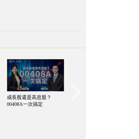
【影 / 經理人開講】台股
成長股還是高息股？
四萬點新紀元 主動選股捕
00408A一次搞定
捉強勢亮點