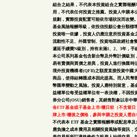
組合之結果，不代表本投資組合之實際報酬
用，不代表任何投資之推薦。投資人申購本
規劃，實際投資配置可能依市場狀況而改變
基金風險報酬等級，依投信投顧公會分類標準
投資唯一依據，投資人仍應注意所投資基金
流動性不足、外匯管制、投資地區政經社會
遞延手續費N級別，持有未滿1、2、3年，
本公司系列基金包含新台幣及外幣計價級別
易有賣價與買價之差異，投資人進行換匯時
境外投資機構者(QFII)之額度直接投資
商品，使得結轉匯成本因此提高。而人民幣
幣匯率變動之風險。投資人應特別留意，基
益權單位每受益權單位有一表決權，不因投資
券分公司(OSU)銷售者，其銷售對象以非中
各ETF基金或子基金上市/櫃日前（不含當
牌上市/櫃後之價格，參與申購之投資人需自
不代表本 ETF 基金之實際報酬率或配息
應負擔之成本費用及相關投資風險等資訊，
券交易所所訂適格條件之投資人始得交易，並