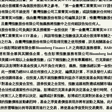
成分股權重作為個股持股比率之參考。「第一金臺灣工業菁英30ETF
份有限公司不就使用「臺灣指數公司工業菁英30指數」或該指數於任何特
業菁英30指數」係由臺灣指數股份有限公司編製及計算；惟臺灣指數股
；且臺灣指數股份有限公司無義務將指數中之任何錯誤告知任何人。
數股份有限公司負責計算及授權第一金投信於「第一金臺灣工業菁英30 E
灣工業菁英30 ETF基金」；與該等指數之指數值及其成分股清單有關
數之行為，自臺灣指數股份有限公司取得完整之使用授權，詳見相關基金
財經有限合夥Bloomberg Finance L.P.之商標及服務標章。BARCLAY
其關係企業，包含彭博指數服務有限公司Bloomberg Index Service
博巴克萊美國10年期以上金融債指數」(以下稱指數)之所有專屬權利。巴克萊
克萊以及彭博對本基金投資人均不負任何責任、義務。指數係經以第一金投
此一授權乃經BISL或任何接任人之決定、編撰及計算，不涉及發行人
金投信購得基金，但投資人既不就指數獲取利益亦不就投資基金與彭博或
不對基金之投資合宜性、證券投資之合宜性、指數追蹤相對應或相關市場
是合法性或適當性作出評論。彭博或巴克萊未參與決定基金之發行時間、
任何第三人之需求以決定、編撰或計算指數。彭博或巴克萊對於基金之管
此標的指數價格波動劇烈時，基金之淨資產價值表現亦將有波動之風險。此
維持所需曝險比例等因素而進行之交易，將使基金淨值受到交易費用、基