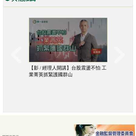
【影 / 經理人開講】台股震盪不怕 工
台股下
業菁英抓緊護國群山
追成長