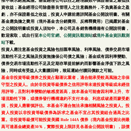
惟不表示絕無風險。基金經理公司以往之經理績效不保證基金之最低投
資收益；基金經理公司除盡善良管理人之注意義務外，不負責基金之盈
虧，亦不保證最低之收益，投資人申購前應詳閱基金公開說明書。有關
基金應負擔之費用（境外基金含分銷費用、反稀釋費用）已揭露於基金
之公開說明書或投資人須知中，本公司及各銷售機構備有公開說明書，
歡迎索取，或自行至
本公司官網
、
公開資訊觀測站
或
境外基金資訊觀測
站
下載。
投資人應注意基金投資之風險包括匯率風險、利率風險、債券交易市場
流動性不足之風險及投資無擔保公司債之風險；基金或有因利率變動、
債券交易市場流動性不足及定期存單提前解約而影響基金淨值下跌之風
險，同時或有受益人大量贖回時，致延遲給付贖回價款之可能。
基金非投資等級債券之投資占顯著比重者，適合能承受較高風險之非保
守型之投資人。由於非投資等級債券之信用評等未達投資等級或未經信
用評等，且對利率變動的敏感度甚高，故本基金可能會因利率上升、市
場流動性下降，或債券發行機構違約不支付本金、利息或破產而蒙受虧
損，投資人應審慎評估。本基金不適合無法承擔相關風險之投資人。投
資人投資以非投資等級債券為訴求之基金不宜占其投資組合過高之比
重。非投資等級債可能投資美國 Rule 144A 債券（境內基金投資比例最
高可達基金總資產30％，實際投資上限詳見各基金公開說明書），該債