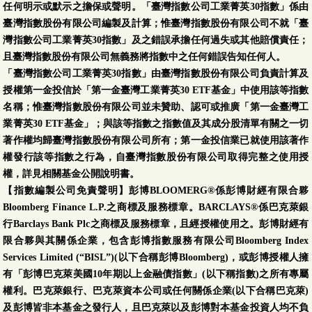
任何明示或默示之擔保或聲明。「臺灣指數公司工業菁英30指數」係由
臺灣指數股份有限公司編製及計算；惟臺灣指數股份有限公司不就「臺
灣指數公司工業菁英30指數」及之錯誤承擔任何過失或其他賠償責任；
且臺灣指數股份有限公司無義務將指數中之任何錯誤告知任何人。
「臺灣指數公司工業菁英30指數」由臺灣指數股份有限公司負責計算及
授權第一金投信於「第一金臺灣工業菁英30 ETF基金」中使用該等指數
名稱；惟臺灣指數股份有限公司並未贊助、認可或推廣「第一金臺灣工
業菁英30 ETF基金」；與該等指數之指數值及其成分股清單有關之一切
著作權均歸臺灣指數股份有限公司所有；第一金投信業已就使用該著作
權發行該等指數之行為，自臺灣指數股份有限公司取得完整之使用授
權，詳見相關基金公開說明書。
【指數編製公司免責聲明】彭博BLOOMERG®係彭博財經有限合夥
Bloomberg Finance L.P.之商標及服務標章。BARCLAYS®係巴克萊銀
行Barclays Bank Plc之商標及服務標章，且經授權使用之。彭博財經有
限合夥與其關係企業，包含彭博指數服務有限公司Bloomberg Index
Services Limited (“BISL”)(以下合稱彭博Bloomberg)，或彭博授權人擁
有「彭博巴克萊美國10年期以上金融債指數」(以下稱指數)之所有專屬
權利。巴克萊銀行、巴克萊資本公司或任何關係企業(以下合稱巴克萊)
及彭博皆非本基金之發行人，且巴克萊以及彭博對本基金投資人均不負