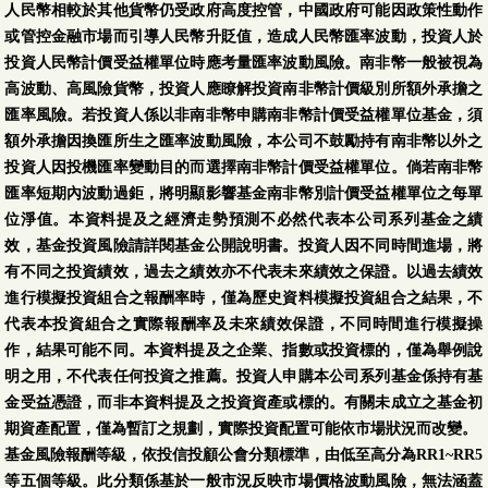
人民幣相較於其他貨幣仍受政府高度控管，中國政府可能因政策性動作
或管控金融市場而引導人民幣升貶值，造成人民幣匯率波動，投資人於
投資人民幣計價受益權單位時應考量匯率波動風險。南非幣一般被視為
高波動、高風險貨幣，投資人應瞭解投資南非幣計價級別所額外承擔之
匯率風險。若投資人係以非南非幣申購南非幣計價受益權單位基金，須
額外承擔因換匯所生之匯率波動風險，本公司不鼓勵持有南非幣以外之
投資人因投機匯率變動目的而選擇南非幣計價受益權單位。倘若南非幣
匯率短期內波動過鉅，將明顯影響基金南非幣別計價受益權單位之每單
位淨值。本資料提及之經濟走勢預測不必然代表本公司系列基金之績
效，基金投資風險請詳閱基金公開說明書。投資人因不同時間進場，將
有不同之投資績效，過去之績效亦不代表未來績效之保證。以過去績效
進行模擬投資組合之報酬率時，僅為歷史資料模擬投資組合之結果，不
代表本投資組合之實際報酬率及未來績效保證，不同時間進行模擬操
作，結果可能不同。本資料提及之企業、指數或投資標的，僅為舉例說
明之用，不代表任何投資之推薦。投資人申購本公司系列基金係持有基
金受益憑證，而非本資料提及之投資資產或標的。有關未成立之基金初
期資產配置，僅為暫訂之規劃，實際投資配置可能依市場狀況而改變。
基金風險報酬等級，依投信投顧公會分類標準，由低至高分為RR1~RR5
等五個等級。此分類係基於一般市況反映市場價格波動風險，無法涵蓋