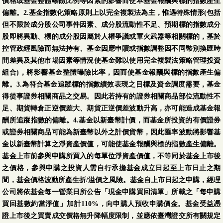
價格或基金整體曝險比例等因素的影響而使本基金報酬與標的指數產生
偏離。2.基金指數化策略原則上以完全複製法為主，惟遇特殊情形(包括
但不限於成分股公司事件因素、成分股流動性不足、預期標的指數成分
股即將異動、標的成分股因屬於人權爭議或軍火武器等相關標的，基於
控管政經風險而無法持有、基金因應申贖或指數調整因不同幣別換匯時
間差異及其他市場因素等情況使基金難以使用完全複製法策略管理投資
組合)，將影響基金整體曝險比率，因而使基金報酬與標的指數產生偏
離。3.為符合基金追蹤標的指數績效表現之目標及資金調度需要，基金
得從事證券相關商品之交易。因此若持有的證券相關商品部位流動性不
足、期貨轉倉正逆價差大、期貨正逆價差波動升高，亦可能造成基金報
酬所追蹤指數的偏離。4.基金以新臺幣計價，而基金所投資的有價證券
或證券相關商品可能為新臺幣以外之計價貨幣，因此匯率波動將影響基
金以新臺幣計算之淨資產價值，可能使基金報酬與標的指數產生偏離。
基金上市前參與申購所買入的每單位淨資產價值，不等同於基金上市後
之價格，參與申購之投資人需自行承擔基金成立日起至上市日止之期
間，基金價格波動所產生折/溢價之風險。基金自上市日起之申購，經理
公司將依基金每一營業日所公告「現金申購買回清單」所載之「每申購
買回基數約當淨值」加計110%，向申購人預收申購價金。基金受益憑
證上市後之買賣成交價格無升降幅度限制，並應依臺灣證交所有關規定