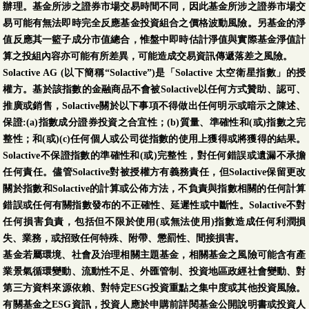
辦理。基金所涉之證券市場交易時間不同，因此基金所涉之證券市場交
易可能有無法即時完全反應基金投資組合之價格波動風險。另基金的淨
值反應其一籃子成分市值總合，惟盤中即時估計淨值與實際基金淨值計
算之投組內容亦可能有所差異，可能造成交易資訊傳遞落差之風險。
Solactive AG (以下簡稱“Solactive”)是「Solactive 太空衛星指數」的授
權方。基於該指數的金融商品不會被Solactive以任何方式贊助、認可、
推廣或銷售，Solactive關於以下事項不得做出任何明示或暗示之陳述、
保證:(a)指數成分證券投資之合宜性；(b)質量、準確性和(或)指數之完
整性；和(或)(c)任何個人或公司從指數的使用上獲得或將獲得的結果。
Solactive不保證指數的準確性和(或)完整性，對任何錯誤或遺漏不承擔
任何責任。儘管Solactive對被授權方有義務責任，但Solactive保留更改
關於指數和Solactive的計算或公佈方法，不負責與指數相關的任何計算
錯誤或任何有關指數發布的不正確性、延遲性或中斷性。Solactive不對
任何損害負責，包括但不限於使用(或無法使用)指數造成任何利潤損
失、業務，或招致任何特殊、附帶、懲罰性、間接損害。
基金若屬環境、社會及治理相關主題基金，相關基金之風險可能含有產
業景氣循環變動、流動性不足、外匯管制、投資地區政經社會變動、對
第三方資料來源依賴、對特定ESG投資重點之集中度或其他投資風險。
有關基金之ESG資訊，投資人應於申購前詳閱基金公開說明書或投資人