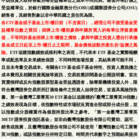
不因投資人取得各級別每受益權單位之成本不同而異。基金外幣計價之
受益權單位，於銀行國際金融業務分行(OBU)或國際證券分公司(OSU)
銷售者，其銷售對象以非中華民國之居住民為限。
各ETF基金或子基金上市/櫃日前（不含當日），經理公司不接受基金受
益權單位數之買回；掛牌上市/櫃前參與申購所買入的每單位淨資產價
值，不等同於基金掛牌上市/櫃後之價格，參與申購之投資人需自行承擔
基金成立日起至上市/櫃日止之期間，基金價格波動所產生折/溢價之風
險。
ETF追蹤指數績效或殖利率之表現，不代表本 ETF 基金之實際報酬
率或配息率及未來績效保證，不同時間進場投資，其結果將可能不同，
且並未考量交易成本。有關各ETF基金或子基金特性、投資人應負擔之
成本費用及相關投資風險等資訊，交易前應詳閱基金公開說明書。首次
買賣槓桿或反向指數股票型基金受益憑證者，除專業機構投資人外，限
符合臺灣證券交易所所訂適格條件之投資人始得交易，並簽具風險預告
書。第一金臺灣工業菁英30 ETF基金以追蹤標的｢臺灣工業菁英30指數｣
之績效表現為目標，依指數特性或市場狀況買進全部或部分成分股，並
以指數成分股權重作為個股持股比率之參考。「第一金臺灣工業菁英
30ETF證券投資信託基金」並非由臺灣指數股份有限公司贊助、認可、
銷售或推廣，且臺灣指數股份有限公司不就使用「臺灣指數公司工業菁
英30指數」或該指數於任何特定日期、時間所代表數字之預期結果提供