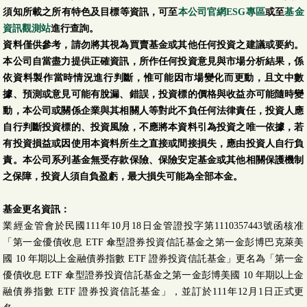
須知所載之所有特色及目標等資訊，可至
本公司官網ESG專區
或至
基金
資訊觀測站
進行查詢。
資料僅供參考，請勿將其視為買賣基金或其他任何投資之建議或要約。
本公司自當盡力提供正確資訊，所作任何投資意見與市場分析結果，係
依資料製作當時情況進行判斷，惟可能因市場變化而更動，且文中數
據、預測或意見可能有脫漏、錯誤，投資標的價格與收益亦可能隨時變
動，本公司或關係企業與其相關人等對此不負任何法律責任，投資人應
自行判斷投資標的、投資風險，不應將本資料引為投資之唯一依據，若
有投資損益或因使用本資料所生之直接或間接損失，應由投資人自行負
責。本公司系列基金無受存款保險、保險安定基金或其他相關保護機制
之保障，投資人須自負盈虧，最大損失可能為全部本金。
基金更名資訊：
業經金管會於民國111年10月18日金管證投字第1110357443號函核准
「第一金優債收息 ETF 傘型證券投資信託基金之第一金彭博巴克萊美
國 10 年期以上金融債券指數 ETF 證券投資信託基金」更名為「第一金
優債收息 ETF 傘型證券投資信託基金之第一金彭博美國 10 年期以上金
融債券指數 ETF 證券投資信託基金」，並訂於111年12月1日正式更