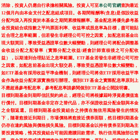
消除，投資人仍應自行承擔相關風險。投資人可至
本公司官網
查詢最近
12個月內由本金支付之配息組成項目。各期間報酬率(含息)是假設收益
分配均滾入再投資於本基金之期間累積報酬率。基金配息將優先參考基
金投資組合或指數之平均票面利率、收益率或股息率為目標，盡可能貼
近合理之息率範圍，但若發生非經理公司可控之因素，如配息前基金出
現大額買回，導致受益憑證單位數大幅變動，則經理公司將配合調整基
金收益分配之配發率（實際分配之收益/經會計師查核後之可分配收
益），以期達到合理貼近之息率範圍。ETF基金若發生非經理公司可控
之因素，如配息前基金出現大額交易，導致受益憑證單位數大幅變動，
如ETF基金有採用收益平準金機制，則經理公司將依ETF採用收益平準
金作為收益分配來源實務指引辦理。個別ETF基金之實際配息率原則上
不應超過參考配息率，參考配息率請參閱個別ETF基金公開說明書。
目標到期基金到期即信託契約終止，經理公司將根據屆時淨資產價值進
行償付。目標到期基金非定存之替代品，亦不保證收益分配金額與本金
之全額返還。目標到期基金投資組合之持債在無信用風險發生的情況
下，隨著愈接近到期日，市場價格將愈接近債券面額，然目標到期基金
仍存在違約風險與價格損失風險。目標到期基金以持有債券至到期為主
要投資策略，惟其投資組合可能因應贖回款需求、執行信用風險部位管