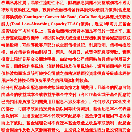
券屬私募性質，易發生流動性不足，財務訊息揭露不完整或價格不透明
導致高波動性之風險。投資於金融機構發行具損失吸收能力債券(含應急
可轉換債券(Contingent Convertible Bond, CoCo Bond)及具總損失吸收
能力(Total Loss-Absorbing Capacity,TLAC)債券)，過去1年每月底基金
投資組合平均30％以上，當金融機構出現資本適足率低於一定水平、重
大營運或破產危機時，得以契約形式或透過法定機制將債券減記面額或
轉換股權，可能導致客戶部分或全部債權減記、利息取消、債權轉換股
權、修改債券條件如到期日、票息、付息日、或暫停配息等變動。實際
投資上限詳見基金公開說明書。由於轉換公司債同時兼具債券與股票之
性質，因此除利率風險、流動性風險及信用風險外，還可能因標的股票
價格波動而造成該可轉換公司債之價格波動而投資非投資等級或未經信
用評等之轉換公司債所承受之信用風險相對較高。
部分可配息基金配息前未先扣除應負擔之相關費用，且基金的配息可能
由基金的收益或本金或收益平準金中支付（各ETF基金或子基金配息前
已先扣除應負擔之相關費用且配息不涉及本金）。任何涉及由本金支出
的部份，可能導致原始投資金額以同等比例減損。基金配息率不代表基
金報酬率，且過去配息率不代表未來配息率；基金淨值可能因市場因素
而上下波動。基金經理公司不保證本基金最低之收益率或獲利，配息金
額會因操作及收入來源而有變化，且投資之風險無法因分散投資而完全