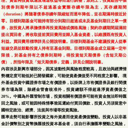
理、資金再投資或適度增進收益等而進行調整；原則上，投資組合中個
別債券到期年限以不超過基金實際存續年限為主，其存續期間
（duration）將隨著債券存續年限縮短而逐年降低，並在期滿時接近於
零。目標到期基金可能持有部分到期日超過或未及基金到期日之單一債
券，故投資人將承擔債券再投資風險或價格風險；契約存續期間屆滿前
提出買回者，將收取提前買回費用並歸入基金資產，以維護既有投資人
利益。買回費用標準詳見公開說明書。目標到期基金不建議投資人從事
短線交易並鼓勵投資人持有至基金到期。目標到期基金成立屆滿一定年
限後，於基金持有之債券到期時，得投資短天期債券（含短天期公
債），所指年限及「短天期債券」定義，詳見公開說明書。
內容涉及新興市場部分，因其波動性與風險程度較高，且政治與經濟情
勢穩定度可能低於已開發國家，可能使資產價值受不同程度之影響。 境
外基金投資中國證券市場之有價證券，以掛牌上市有價證券及銀行間債
券市場為限，除經金管會核准外，投資總額不得超過淨資產價值之
20%。中國為外匯管制市場，投資相關有價證券可能有資金無法即時匯
回之風險，或可能因特殊情事致延遲給付買回價款，投資人另須留意中
國特定政治、經濟、法規與巿場等投資風險。
匯率走勢可能影響所投資之海外資產而使資產價值變動。投資人以非基
金計價幣別之貨幣換匯後投資本基金者，須自行承擔匯率變動之風險，