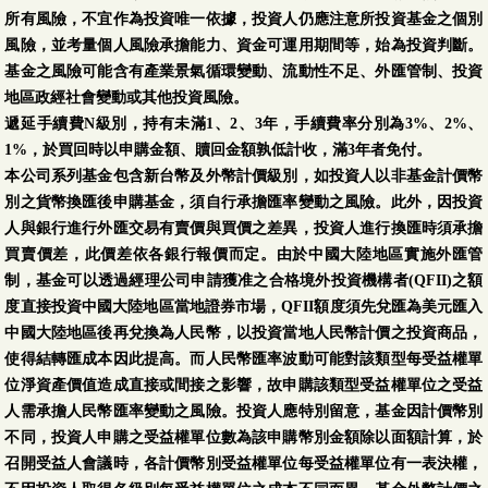
所有風險，不宜作為投資唯一依據，投資人仍應注意所投資基金之個別
風險，並考量個人風險承擔能力、資金可運用期間等，始為投資判斷。
基金之風險可能含有產業景氣循環變動、流動性不足、外匯管制、投資
地區政經社會變動或其他投資風險。
遞延手續費N級別，持有未滿1、2、3年，手續費率分別為3%、2%、
1%，於買回時以申購金額、贖回金額孰低計收，滿3年者免付。
本公司系列基金包含新台幣及外幣計價級別，如投資人以非基金計價幣
別之貨幣換匯後申購基金，須自行承擔匯率變動之風險。此外，因投資
人與銀行進行外匯交易有賣價與買價之差異，投資人進行換匯時須承擔
買賣價差，此價差依各銀行報價而定。由於中國大陸地區實施外匯管
制，基金可以透過經理公司申請獲准之合格境外投資機構者(QFII)之額
度直接投資中國大陸地區當地證券市場，QFII額度須先兌匯為美元匯入
中國大陸地區後再兌換為人民幣，以投資當地人民幣計價之投資商品，
使得結轉匯成本因此提高。而人民幣匯率波動可能對該類型每受益權單
位淨資產價值造成直接或間接之影響，故申購該類型受益權單位之受益
人需承擔人民幣匯率變動之風險。投資人應特別留意，基金因計價幣別
不同，投資人申購之受益權單位數為該申購幣別金額除以面額計算，於
召開受益人會議時，各計價幣別受益權單位每受益權單位有一表決權，