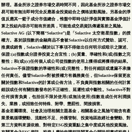
辦理。基金所涉之證券市場交易時間不同，因此基金所涉之證券市場交
易可能有無法即時完全反應基金投資組合之價格波動風險。另基金的淨
值反應其一籃子成分市值總合，惟盤中即時估計淨值與實際基金淨值計
算之投組內容亦可能有所差異，可能造成交易資訊傳遞落差之風險。
Solactive AG (以下簡稱“Solactive”)是「Solactive 太空衛星指數」的授
權方。基於該指數的金融商品不會被Solactive以任何方式贊助、認可、
推廣或銷售，Solactive關於以下事項不得做出任何明示或暗示之陳述、
保證:(a)指數成分證券投資之合宜性；(b)質量、準確性和(或)指數之完
整性；和(或)(c)任何個人或公司從指數的使用上獲得或將獲得的結果。
Solactive不保證指數的準確性和(或)完整性，對任何錯誤或遺漏不承擔
任何責任。儘管Solactive對被授權方有義務責任，但Solactive保留更改
關於指數和Solactive的計算或公佈方法，不負責與指數相關的任何計算
錯誤或任何有關指數發布的不正確性、延遲性或中斷性。Solactive不對
任何損害負責，包括但不限於使用(或無法使用)指數造成任何利潤損
失、業務，或招致任何特殊、附帶、懲罰性、間接損害。
基金若屬環境、社會及治理相關主題基金，相關基金之風險可能含有產
業景氣循環變動、流動性不足、外匯管制、投資地區政經社會變動、對
第三方資料來源依賴、對特定ESG投資重點之集中度或其他投資風險。