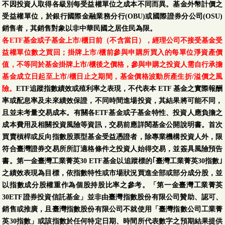
不因投資人取得各級別每受益權單位之成本不同而異。基金外幣計價之
受益權單位，於銀行國際金融業務分行(OBU)或國際證券分公司(OSU)
銷售者，其銷售對象以非中華民國之居住民為限。
各ETF基金或子基金上市/櫃日前（不含當日），經理公司不接受基金受
益權單位數之買回；掛牌上市/櫃前參與申購所買入的每單位淨資產價
值，不等同於基金掛牌上市/櫃後之價格，參與申購之投資人需自行承擔
基金成立日起至上市/櫃日止之期間，基金價格波動所產生折/溢價之風
險。
ETF追蹤指數績效或殖利率之表現，不代表本 ETF 基金之實際報酬
率或配息率及未來績效保證，不同時間進場投資，其結果將可能不同，
且並未考量交易成本。有關各ETF基金或子基金特性、投資人應負擔之
成本費用及相關投資風險等資訊，交易前應詳閱基金公開說明書。首次
買賣槓桿或反向指數股票型基金受益憑證者，除專業機構投資人外，限
符合臺灣證券交易所所訂適格條件之投資人始得交易，並簽具風險預告
書。第一金臺灣工業菁英30 ETF基金以追蹤標的｢臺灣工業菁英30指數｣
之績效表現為目標，依指數特性或市場狀況買進全部或部分成分股，並
以指數成分股權重作為個股持股比率之參考。「第一金臺灣工業菁英
30ETF證券投資信託基金」並非由臺灣指數股份有限公司贊助、認可、
銷售或推廣，且臺灣指數股份有限公司不就使用「臺灣指數公司工業菁
英30指數」或該指數於任何特定日期、時間所代表數字之預期結果提供