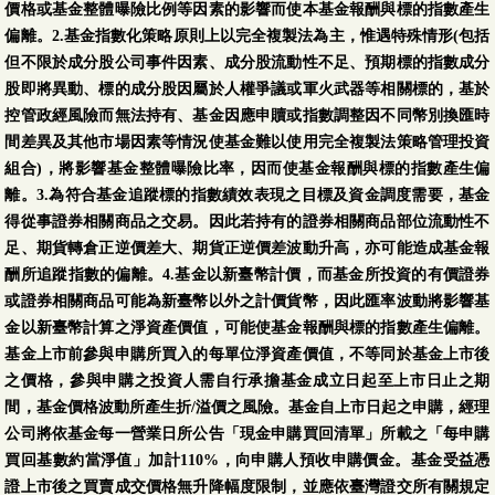
價格或基金整體曝險比例等因素的影響而使本基金報酬與標的指數產生
偏離。2.基金指數化策略原則上以完全複製法為主，惟遇特殊情形(包括
但不限於成分股公司事件因素、成分股流動性不足、預期標的指數成分
股即將異動、標的成分股因屬於人權爭議或軍火武器等相關標的，基於
控管政經風險而無法持有、基金因應申贖或指數調整因不同幣別換匯時
間差異及其他市場因素等情況使基金難以使用完全複製法策略管理投資
組合)，將影響基金整體曝險比率，因而使基金報酬與標的指數產生偏
離。3.為符合基金追蹤標的指數績效表現之目標及資金調度需要，基金
得從事證券相關商品之交易。因此若持有的證券相關商品部位流動性不
足、期貨轉倉正逆價差大、期貨正逆價差波動升高，亦可能造成基金報
酬所追蹤指數的偏離。4.基金以新臺幣計價，而基金所投資的有價證券
或證券相關商品可能為新臺幣以外之計價貨幣，因此匯率波動將影響基
金以新臺幣計算之淨資產價值，可能使基金報酬與標的指數產生偏離。
基金上市前參與申購所買入的每單位淨資產價值，不等同於基金上市後
之價格，參與申購之投資人需自行承擔基金成立日起至上市日止之期
間，基金價格波動所產生折/溢價之風險。基金自上市日起之申購，經理
公司將依基金每一營業日所公告「現金申購買回清單」所載之「每申購
買回基數約當淨值」加計110%，向申購人預收申購價金。基金受益憑
證上市後之買賣成交價格無升降幅度限制，並應依臺灣證交所有關規定