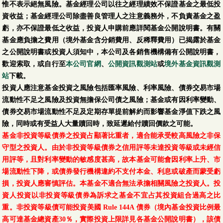
惟不表示絕無風險。基金經理公司以往之經理績效不保證基金之最低投
資收益；基金經理公司除盡善良管理人之注意義務外，不負責基金之盈
虧，亦不保證最低之收益，投資人申購前應詳閱基金公開說明書。有關
基金應負擔之費用（境外基金含分銷費用、反稀釋費用）已揭露於基金
之公開說明書或投資人須知中，本公司及各銷售機構備有公開說明書，
歡迎索取，或自行至
本公司官網
、
公開資訊觀測站
或
境外基金資訊觀測
站
下載。
投資人應注意基金投資之風險包括匯率風險、利率風險、債券交易市場
流動性不足之風險及投資無擔保公司債之風險；基金或有因利率變動、
債券交易市場流動性不足及定期存單提前解約而影響基金淨值下跌之風
險，同時或有受益人大量贖回時，致延遲給付贖回價款之可能。
基金非投資等級債券之投資占顯著比重者，適合能承受較高風險之非保
守型之投資人。由於非投資等級債券之信用評等未達投資等級或未經信
用評等，且對利率變動的敏感度甚高，故本基金可能會因利率上升、市
場流動性下降，或債券發行機構違約不支付本金、利息或破產而蒙受虧
損，投資人應審慎評估。本基金不適合無法承擔相關風險之投資人。投
資人投資以非投資等級債券為訴求之基金不宜占其投資組合過高之比
重。非投資等級債可能投資美國 Rule 144A 債券（境內基金投資比例最
高可達基金總資產30％，實際投資上限詳見各基金公開說明書），該債