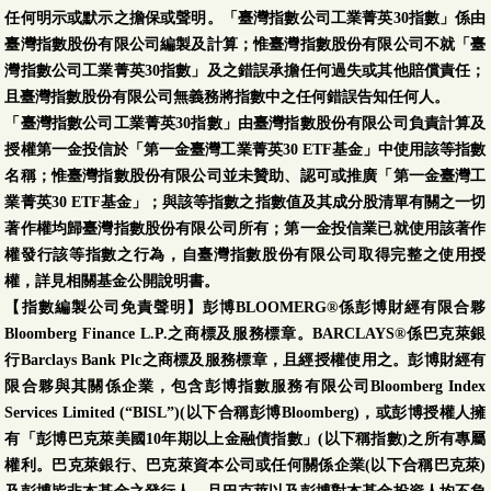
任何明示或默示之擔保或聲明。「臺灣指數公司工業菁英30指數」係由
臺灣指數股份有限公司編製及計算；惟臺灣指數股份有限公司不就「臺
灣指數公司工業菁英30指數」及之錯誤承擔任何過失或其他賠償責任；
且臺灣指數股份有限公司無義務將指數中之任何錯誤告知任何人。
「臺灣指數公司工業菁英30指數」由臺灣指數股份有限公司負責計算及
授權第一金投信於「第一金臺灣工業菁英30 ETF基金」中使用該等指數
名稱；惟臺灣指數股份有限公司並未贊助、認可或推廣「第一金臺灣工
業菁英30 ETF基金」；與該等指數之指數值及其成分股清單有關之一切
著作權均歸臺灣指數股份有限公司所有；第一金投信業已就使用該著作
權發行該等指數之行為，自臺灣指數股份有限公司取得完整之使用授
權，詳見相關基金公開說明書。
【指數編製公司免責聲明】彭博BLOOMERG®係彭博財經有限合夥
Bloomberg Finance L.P.之商標及服務標章。BARCLAYS®係巴克萊銀
行Barclays Bank Plc之商標及服務標章，且經授權使用之。彭博財經有
限合夥與其關係企業，包含彭博指數服務有限公司Bloomberg Index
Services Limited (“BISL”)(以下合稱彭博Bloomberg)，或彭博授權人擁
有「彭博巴克萊美國10年期以上金融債指數」(以下稱指數)之所有專屬
權利。巴克萊銀行、巴克萊資本公司或任何關係企業(以下合稱巴克萊)