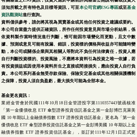
有關基金之ESG資訊，投資人應於申購前詳閱基金公開說明書或投資人
須知所載之所有特色及目標等資訊，可至
本公司官網ESG專區
或至
基金
資訊觀測站
進行查詢。
資料僅供參考，請勿將其視為買賣基金或其他任何投資之建議或要約。
本公司自當盡力提供正確資訊，所作任何投資意見與市場分析結果，係
依資料製作當時情況進行判斷，惟可能因市場變化而更動，且文中數
據、預測或意見可能有脫漏、錯誤，投資標的價格與收益亦可能隨時變
動，本公司或關係企業與其相關人等對此不負任何法律責任，投資人應
自行判斷投資標的、投資風險，不應將本資料引為投資之唯一依據，若
有投資損益或因使用本資料所生之直接或間接損失，應由投資人自行負
責。本公司系列基金無受存款保險、保險安定基金或其他相關保護機制
之保障，投資人須自負盈虧，最大損失可能為全部本金。
基金更名資訊：
業經金管會於民國111年10月18日金管證投字第1110357443號函核准
「第一金優債收息 ETF 傘型證券投資信託基金之第一金彭博巴克萊美
國 10 年期以上金融債券指數 ETF 證券投資信託基金」更名為「第一金
優債收息 ETF 傘型證券投資信託基金之第一金彭博美國 10 年期以上金
融債券指數 ETF 證券投資信託基金」，並訂於111年12月1日正式更