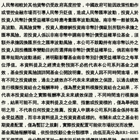
人民幣相較於其他貨幣仍受政府高度控管，中國政府可能因政策性動作
或管控金融市場而引導人民幣升貶值，造成人民幣匯率波動，投資人於
投資人民幣計價受益權單位時應考量匯率波動風險。南非幣一般被視為
高波動、高風險貨幣，投資人應瞭解投資南非幣計價級別所額外承擔之
匯率風險。若投資人係以非南非幣申購南非幣計價受益權單位基金，須
額外承擔因換匯所生之匯率波動風險，本公司不鼓勵持有南非幣以外之
投資人因投機匯率變動目的而選擇南非幣計價受益權單位。倘若南非幣
匯率短期內波動過鉅，將明顯影響基金南非幣別計價受益權單位之每單
位淨值。本資料提及之經濟走勢預測不必然代表本公司系列基金之績
效，基金投資風險請詳閱基金公開說明書。投資人因不同時間進場，將
有不同之投資績效，過去之績效亦不代表未來績效之保證。以過去績效
進行模擬投資組合之報酬率時，僅為歷史資料模擬投資組合之結果，不
代表本投資組合之實際報酬率及未來績效保證，不同時間進行模擬操
作，結果可能不同。本資料提及之企業、指數或投資標的，僅為舉例說
明之用，不代表任何投資之推薦。投資人申購本公司系列基金係持有基
金受益憑證，而非本資料提及之投資資產或標的。有關未成立之基金初
期資產配置，僅為暫訂之規劃，實際投資配置可能依市場狀況而改變。
基金風險報酬等級，依投信投顧公會分類標準，由低至高分為RR1~RR5