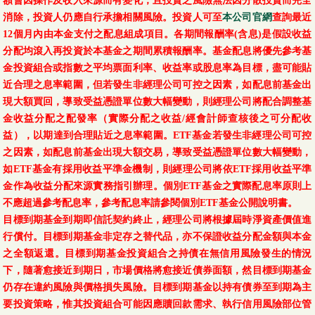
額會因操作及收入來源而有變化，且投資之風險無法因分散投資而完全
消除，投資人仍應自行承擔相關風險。投資人可至
本公司官網
查詢最近
12個月內由本金支付之配息組成項目。各期間報酬率(含息)是假設收益
分配均滾入再投資於本基金之期間累積報酬率。基金配息將優先參考基
金投資組合或指數之平均票面利率、收益率或股息率為目標，盡可能貼
近合理之息率範圍，但若發生非經理公司可控之因素，如配息前基金出
現大額買回，導致受益憑證單位數大幅變動，則經理公司將配合調整基
金收益分配之配發率（實際分配之收益/經會計師查核後之可分配收
益），以期達到合理貼近之息率範圍。ETF基金若發生非經理公司可控
之因素，如配息前基金出現大額交易，導致受益憑證單位數大幅變動，
如ETF基金有採用收益平準金機制，則經理公司將依ETF採用收益平準
金作為收益分配來源實務指引辦理。個別ETF基金之實際配息率原則上
不應超過參考配息率，參考配息率請參閱個別ETF基金公開說明書。
目標到期基金到期即信託契約終止，經理公司將根據屆時淨資產價值進
行償付。目標到期基金非定存之替代品，亦不保證收益分配金額與本金
之全額返還。目標到期基金投資組合之持債在無信用風險發生的情況
下，隨著愈接近到期日，市場價格將愈接近債券面額，然目標到期基金
仍存在違約風險與價格損失風險。目標到期基金以持有債券至到期為主
要投資策略，惟其投資組合可能因應贖回款需求、執行信用風險部位管