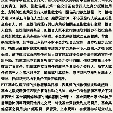
及彭博皆非本基金之發行人，且巴克萊以及彭博對本基金投資人均不負
任何責任、義務。指數係經以第一金投信基金發行人之身分授權使用
之。彭博與巴克萊及發行人就指數之唯一關係為指數之授權，此一授權
乃經BISL或任何接任人之決定、編撰及計算，不涉及發行人或基金或基
金所有人。第一金投信得逕行與巴克萊或相關基金指數進行交易，投資
人自第一金投信購得基金，但投資人既不就指數獲取利益亦不就投資基
金與彭博或巴克萊產生任何關聯。基金未經彭博或巴克萊贊助、背書、
銷售或宣傳。彭博或巴克萊均不對基金之投資合宜性、證券投資之合宜
性、指數追蹤相對應或相關市場績效之能力為任何明示或暗示之聲明或
保證。彭博或巴克萊未對任何個人或實體就該基金是合法性或適當性作
出評論。彭博或巴克萊未參與決定基金之發行時間、價格或數量且不對
該決定負責任。彭博或巴克萊無任何義務考量基金之發行人、所有人或
任何第三人之需求以決定、編撰或計算指數。彭博或巴克萊對於基金之
管理、行銷或交易均不負任何責任或義務。
ETF基金以追蹤標的指數報酬為目標，因此標的指數價格波動劇烈時，
基金之淨資產價值表現亦將有波動之風險。此外仍有包括但不限於下列
原因致生基金報酬偏離標的指數報酬之情形：1.基金因應申贖或維持所
需曝險比例等因素而進行之交易，將使基金淨值受到交易費用、基金其
他必要之費用(如：經理費、保管費、上市費等)、有價證券或期貨成交