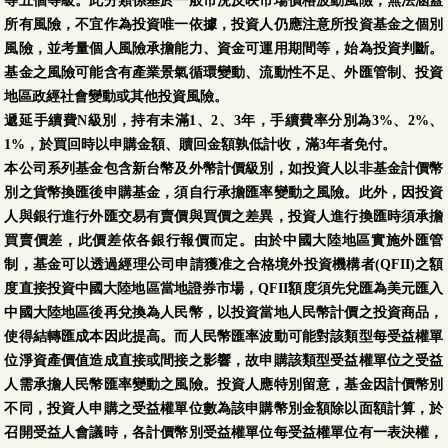
等五個等級。此分類係基於一般市況反映市場價格波動風險，無法涵蓋
所有風險，不宜作為投資唯一依據，投資人仍應注意所投資基金之個別
風險，並考量個人風險承擔能力、資金可運用期間等，始為投資判斷。
基金之風險可能含有產業景氣循環變動、流動性不足、外匯管制、投資
地區政經社會變動或其他投資風險。
遞延手續費N級別，持有未滿1、2、3年，手續費率分別為3%、2%、
1%，於買回時以申購金額、贖回金額孰低計收，滿3年者免付。
本公司系列基金包含新台幣及外幣計價級別，如投資人以非基金計價幣
別之貨幣換匯後申購基金，須自行承擔匯率變動之風險。此外，因投資
人與銀行進行外匯交易有賣價與買價之差異，投資人進行換匯時須承擔
買賣價差，此價差依各銀行報價而定。由於中國大陸地區實施外匯管
制，基金可以透過經理公司申請獲准之合格境外投資機構者(QFII)之額
度直接投資中國大陸地區當地證券市場，QFII額度須先兌匯為美元匯入
中國大陸地區後再兌換為人民幣，以投資當地人民幣計價之投資商品，
使得結轉匯成本因此提高。而人民幣匯率波動可能對該類型每受益權單
位淨資產價值造成直接或間接之影響，故申購該類型受益權單位之受益
人需承擔人民幣匯率變動之風險。投資人應特別留意，基金因計價幣別
不同，投資人申購之受益權單位數為該申購幣別金額除以面額計算，於
召開受益人會議時，各計價幣別受益權單位每受益權單位有一表決權，