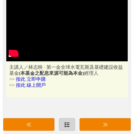
主講人／林志映 ‧ 第一金全球水電瓦斯及基礎建設收益
基金
(本基金之配息來源可能為本金)
經理人
>>
按此 立即申購
>>
按此 線上開戶