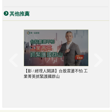
其他推薦
【影 / 經理人開講】台股震盪不怕 工
台股下
業菁英抓緊護國群山
追成長