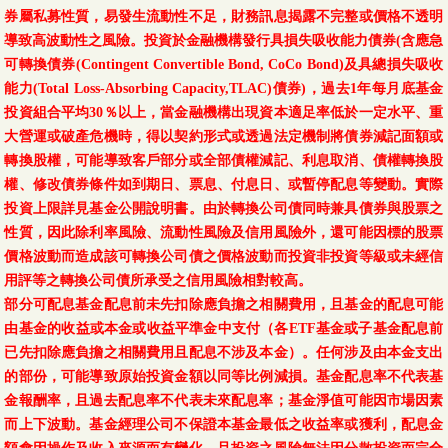
券屬私募性質，易發生流動性不足，財務訊息揭露不完整或價格不透明
導致高波動性之風險。投資於金融機構發行具損失吸收能力債券(含應急
可轉換債券(Contingent Convertible Bond, CoCo Bond)及具總損失吸收
能力(Total Loss-Absorbing Capacity,TLAC)債券)，過去1年每月底基金
投資組合平均30％以上，當金融機構出現資本適足率低於一定水平、重
大營運或破產危機時，得以契約形式或透過法定機制將債券減記面額或
轉換股權，可能導致客戶部分或全部債權減記、利息取消、債權轉換股
權、修改債券條件如到期日、票息、付息日、或暫停配息等變動。實際
投資上限詳見基金公開說明書。由於轉換公司債同時兼具債券與股票之
性質，因此除利率風險、流動性風險及信用風險外，還可能因標的股票
價格波動而造成該可轉換公司債之價格波動而投資非投資等級或未經信
用評等之轉換公司債所承受之信用風險相對較高。
部分可配息基金配息前未先扣除應負擔之相關費用，且基金的配息可能
由基金的收益或本金或收益平準金中支付（各ETF基金或子基金配息前
已先扣除應負擔之相關費用且配息不涉及本金）。任何涉及由本金支出
的部份，可能導致原始投資金額以同等比例減損。基金配息率不代表基
金報酬率，且過去配息率不代表未來配息率；基金淨值可能因市場因素
而上下波動。基金經理公司不保證本基金最低之收益率或獲利，配息金