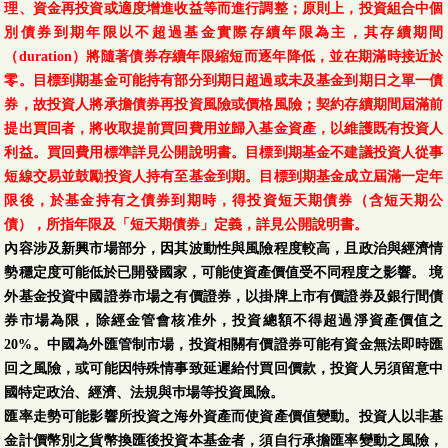
理、資金再投資或適度增進收益等而進行調整；原則上，投資組合中個
別債券到期年限以不超過基金實際存續年限為主，其存續期間
（duration）將隨著債券存續年限縮短而逐年降低，並在期滿時接近於
零。目標到期基金可能持有部分到期日超過或未及基金到期日之單一債
券，故投資人將承擔債券再投資風險或價格風險；契約存續期間屆滿前
提出買回者，將收取提前買回費用並歸入基金資產，以維護既有投資人
利益。買回費用標準詳見公開說明書。目標到期基金不建議投資人從事
短線交易並鼓勵投資人持有至基金到期。目標到期基金成立屆滿一定年
限後，於基金持有之債券到期時，得投資短天期債券（含短天期公
債），所指年限及「短天期債券」定義，詳見公開說明書。
內容涉及新興市場部分，因其波動性與風險程度較高，且政治與經濟情
勢穩定度可能低於已開發國家，可能使資產價值受不同程度之影響。 境
外基金投資中國證券市場之有價證券，以掛牌上市有價證券及銀行間債
券市場為限，除經金管會核准外，投資總額不得超過淨資產價值之
20%。中國為外匯管制市場，投資相關有價證券可能有資金無法即時匯
回之風險，或可能因特殊情事致延遲給付買回價款，投資人另須留意中
國特定政治、經濟、法規與巿場等投資風險。
匯率走勢可能影響所投資之海外資產而使資產價值變動。投資人以非基
金計價幣別之貨幣換匯後投資本基金者，須自行承擔匯率變動之風險，