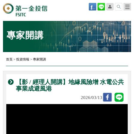
專家開講
首頁
>
投資情報
>
專家開講
【影 / 經理人開講】地緣風險增 水電公共
事業成避風港
2026/03/13