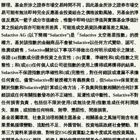
辦理。基金所涉之證券市場交易時間不同，因此基金所涉之證券市場交
易可能有無法即時完全反應基金投資組合之價格波動風險。另基金的淨
值反應其一籃子成分市值總合，惟盤中即時估計淨值與實際基金淨值計
算之投組內容亦可能有所差異，可能造成交易資訊傳遞落差之風險。
Solactive AG (以下簡稱“Solactive”)是「Solactive 太空衛星指數」的授
權方。基於該指數的金融商品不會被Solactive以任何方式贊助、認可、
推廣或銷售，Solactive關於以下事項不得做出任何明示或暗示之陳述、
保證:(a)指數成分證券投資之合宜性；(b)質量、準確性和(或)指數之完
整性；和(或)(c)任何個人或公司從指數的使用上獲得或將獲得的結果。
Solactive不保證指數的準確性和(或)完整性，對任何錯誤或遺漏不承擔
任何責任。儘管Solactive對被授權方有義務責任，但Solactive保留更改
關於指數和Solactive的計算或公佈方法，不負責與指數相關的任何計算
錯誤或任何有關指數發布的不正確性、延遲性或中斷性。Solactive不對
任何損害負責，包括但不限於使用(或無法使用)指數造成任何利潤損
失、業務，或招致任何特殊、附帶、懲罰性、間接損害。
基金若屬環境、社會及治理相關主題基金，相關基金之風險可能含有產
業景氣循環變動、流動性不足、外匯管制、投資地區政經社會變動、對
第三方資料來源依賴、對特定ESG投資重點之集中度或其他投資風險。