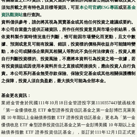
有關基金之ESG資訊，投資人應於申購前詳閱基金公開說明書或投資人
須知所載之所有特色及目標等資訊，可至
本公司官網ESG專區
或至
基金
資訊觀測站
進行查詢。
資料僅供參考，請勿將其視為買賣基金或其他任何投資之建議或要約。
本公司自當盡力提供正確資訊，所作任何投資意見與市場分析結果，係
依資料製作當時情況進行判斷，惟可能因市場變化而更動，且文中數
據、預測或意見可能有脫漏、錯誤，投資標的價格與收益亦可能隨時變
動，本公司或關係企業與其相關人等對此不負任何法律責任，投資人應
自行判斷投資標的、投資風險，不應將本資料引為投資之唯一依據，若
有投資損益或因使用本資料所生之直接或間接損失，應由投資人自行負
責。本公司系列基金無受存款保險、保險安定基金或其他相關保護機制
之保障，投資人須自負盈虧，最大損失可能為全部本金。
基金更名資訊：
業經金管會於民國111年10月18日金管證投字第1110357443號函核准
「第一金優債收息 ETF 傘型證券投資信託基金之第一金彭博巴克萊美
國 10 年期以上金融債券指數 ETF 證券投資信託基金」更名為「第一金
優債收息 ETF 傘型證券投資信託基金之第一金彭博美國 10 年期以上金
融債券指數 ETF 證券投資信託基金」，並訂於111年12月1日正式更