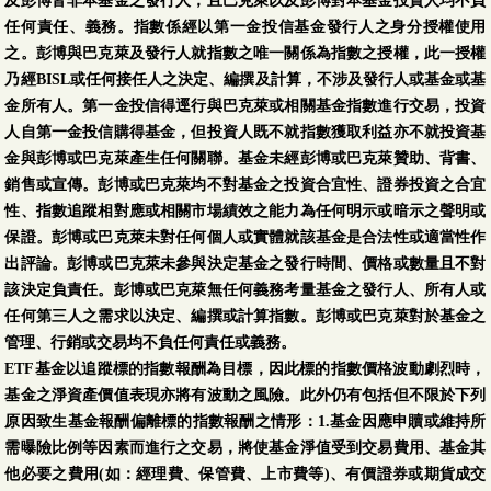
及彭博皆非本基金之發行人，且巴克萊以及彭博對本基金投資人均不負
任何責任、義務。指數係經以第一金投信基金發行人之身分授權使用
之。彭博與巴克萊及發行人就指數之唯一關係為指數之授權，此一授權
乃經BISL或任何接任人之決定、編撰及計算，不涉及發行人或基金或基
金所有人。第一金投信得逕行與巴克萊或相關基金指數進行交易，投資
人自第一金投信購得基金，但投資人既不就指數獲取利益亦不就投資基
金與彭博或巴克萊產生任何關聯。基金未經彭博或巴克萊贊助、背書、
銷售或宣傳。彭博或巴克萊均不對基金之投資合宜性、證券投資之合宜
性、指數追蹤相對應或相關市場績效之能力為任何明示或暗示之聲明或
保證。彭博或巴克萊未對任何個人或實體就該基金是合法性或適當性作
出評論。彭博或巴克萊未參與決定基金之發行時間、價格或數量且不對
該決定負責任。彭博或巴克萊無任何義務考量基金之發行人、所有人或
任何第三人之需求以決定、編撰或計算指數。彭博或巴克萊對於基金之
管理、行銷或交易均不負任何責任或義務。
ETF基金以追蹤標的指數報酬為目標，因此標的指數價格波動劇烈時，
基金之淨資產價值表現亦將有波動之風險。此外仍有包括但不限於下列
原因致生基金報酬偏離標的指數報酬之情形：1.基金因應申贖或維持所
需曝險比例等因素而進行之交易，將使基金淨值受到交易費用、基金其
他必要之費用(如：經理費、保管費、上市費等)、有價證券或期貨成交