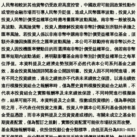
人民幣相較於其他貨幣仍受政府高度控管，中國政府可能因政策性動作
或管控金融市場而引導人民幣升貶值，造成人民幣匯率波動，投資人於
投資人民幣計價受益權單位時應考量匯率波動風險。南非幣一般被視為
高波動、高風險貨幣，投資人應瞭解投資南非幣計價級別所額外承擔之
匯率風險。若投資人係以非南非幣申購南非幣計價受益權單位基金，須
額外承擔因換匯所生之匯率波動風險，本公司不鼓勵持有南非幣以外之
投資人因投機匯率變動目的而選擇南非幣計價受益權單位。倘若南非幣
匯率短期內波動過鉅，將明顯影響基金南非幣別計價受益權單位之每單
位淨值。本資料提及之經濟走勢預測不必然代表本公司系列基金之績
效，基金投資風險請詳閱基金公開說明書。投資人因不同時間進場，將
有不同之投資績效，過去之績效亦不代表未來績效之保證。以過去績效
進行模擬投資組合之報酬率時，僅為歷史資料模擬投資組合之結果，不
代表本投資組合之實際報酬率及未來績效保證，不同時間進行模擬操
作，結果可能不同。本資料提及之企業、指數或投資標的，僅為舉例說
明之用，不代表任何投資之推薦。投資人申購本公司系列基金係持有基
金受益憑證，而非本資料提及之投資資產或標的。有關未成立之基金初
期資產配置，僅為暫訂之規劃，實際投資配置可能依市場狀況而改變。
基金風險報酬等級，依投信投顧公會分類標準，由低至高分為RR1~RR5