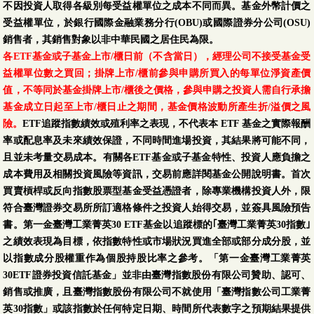
不因投資人取得各級別每受益權單位之成本不同而異。基金外幣計價之
受益權單位，於銀行國際金融業務分行(OBU)或國際證券分公司(OSU)
銷售者，其銷售對象以非中華民國之居住民為限。
各ETF基金或子基金上市/櫃日前（不含當日），經理公司不接受基金受
益權單位數之買回；掛牌上市/櫃前參與申購所買入的每單位淨資產價
值，不等同於基金掛牌上市/櫃後之價格，參與申購之投資人需自行承擔
基金成立日起至上市/櫃日止之期間，基金價格波動所產生折/溢價之風
險。
ETF追蹤指數績效或殖利率之表現，不代表本 ETF 基金之實際報酬
率或配息率及未來績效保證，不同時間進場投資，其結果將可能不同，
且並未考量交易成本。有關各ETF基金或子基金特性、投資人應負擔之
成本費用及相關投資風險等資訊，交易前應詳閱基金公開說明書。首次
買賣槓桿或反向指數股票型基金受益憑證者，除專業機構投資人外，限
符合臺灣證券交易所所訂適格條件之投資人始得交易，並簽具風險預告
書。第一金臺灣工業菁英30 ETF基金以追蹤標的｢臺灣工業菁英30指數｣
之績效表現為目標，依指數特性或市場狀況買進全部或部分成分股，並
以指數成分股權重作為個股持股比率之參考。「第一金臺灣工業菁英
30ETF證券投資信託基金」並非由臺灣指數股份有限公司贊助、認可、
銷售或推廣，且臺灣指數股份有限公司不就使用「臺灣指數公司工業菁
英30指數」或該指數於任何特定日期、時間所代表數字之預期結果提供