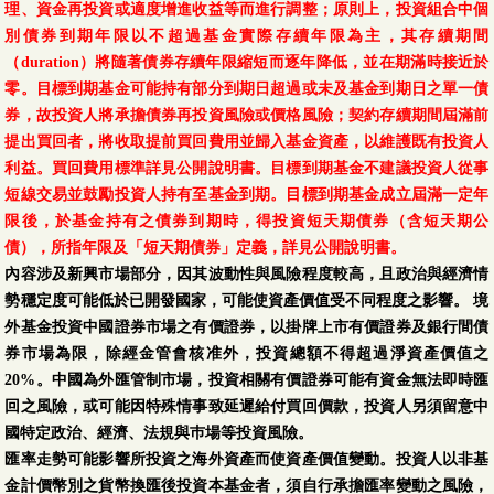
理、資金再投資或適度增進收益等而進行調整；原則上，投資組合中個
別債券到期年限以不超過基金實際存續年限為主，其存續期間
（duration）將隨著債券存續年限縮短而逐年降低，並在期滿時接近於
零。目標到期基金可能持有部分到期日超過或未及基金到期日之單一債
券，故投資人將承擔債券再投資風險或價格風險；契約存續期間屆滿前
提出買回者，將收取提前買回費用並歸入基金資產，以維護既有投資人
利益。買回費用標準詳見公開說明書。目標到期基金不建議投資人從事
短線交易並鼓勵投資人持有至基金到期。目標到期基金成立屆滿一定年
限後，於基金持有之債券到期時，得投資短天期債券（含短天期公
債），所指年限及「短天期債券」定義，詳見公開說明書。
內容涉及新興市場部分，因其波動性與風險程度較高，且政治與經濟情
勢穩定度可能低於已開發國家，可能使資產價值受不同程度之影響。 境
外基金投資中國證券市場之有價證券，以掛牌上市有價證券及銀行間債
券市場為限，除經金管會核准外，投資總額不得超過淨資產價值之
20%。中國為外匯管制市場，投資相關有價證券可能有資金無法即時匯
回之風險，或可能因特殊情事致延遲給付買回價款，投資人另須留意中
國特定政治、經濟、法規與巿場等投資風險。
匯率走勢可能影響所投資之海外資產而使資產價值變動。投資人以非基
金計價幣別之貨幣換匯後投資本基金者，須自行承擔匯率變動之風險，