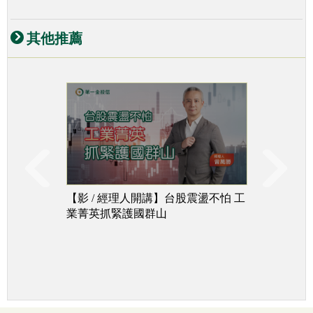
其他推薦
【影 / 經理人開講】台股震盪不怕 工
台股下
業菁英抓緊護國群山
追成長