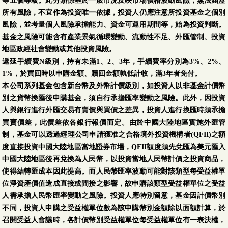
等五個等級。此分類係基於一般市況反映市場價格波動風險，無法涵蓋
所有風險，不宜作為投資唯一依據，投資人仍應注意所投資基金之個別
風險，並考量個人風險承擔能力、資金可運用期間等，始為投資判斷。
基金之風險可能含有產業景氣循環變動、流動性不足、外匯管制、投資
地區政經社會變動或其他投資風險。
遞延手續費N級別，持有未滿1、2、3年，手續費率分別為3%、2%、
1%，於買回時以申購金額、贖回金額孰低計收，滿3年者免付。
本公司系列基金包含新台幣及外幣計價級別，如投資人以非基金計價幣
別之貨幣換匯後申購基金，須自行承擔匯率變動之風險。此外，因投資
人與銀行進行外匯交易有賣價與買價之差異，投資人進行換匯時須承擔
買賣價差，此價差依各銀行報價而定。由於中國大陸地區實施外匯管
制，基金可以透過經理公司申請獲准之合格境外投資機構者(QFII)之額
度直接投資中國大陸地區當地證券市場，QFII額度須先兌匯為美元匯入
中國大陸地區後再兌換為人民幣，以投資當地人民幣計價之投資商品，
使得結轉匯成本因此提高。而人民幣匯率波動可能對該類型每受益權單
位淨資產價值造成直接或間接之影響，故申購該類型受益權單位之受益
人需承擔人民幣匯率變動之風險。投資人應特別留意，基金因計價幣別
不同，投資人申購之受益權單位數為該申購幣別金額除以面額計算，於
召開受益人會議時，各計價幣別受益權單位每受益權單位有一表決權，