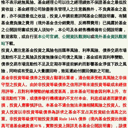
惟不表示絕無風險。基金經理公司以往之經理績效不保證基金之最低投
資收益；基金經理公司除盡善良管理人之注意義務外，不負責基金之盈
虧，亦不保證最低之收益，投資人申購前應詳閱基金公開說明書。有關
基金應負擔之費用（境外基金含分銷費用、反稀釋費用）已揭露於基金
之公開說明書或投資人須知中，本公司及各銷售機構備有公開說明書，
歡迎索取，或自行至
本公司官網
、
公開資訊觀測站
或
境外基金資訊觀測
站
下載。
投資人應注意基金投資之風險包括匯率風險、利率風險、債券交易市場
流動性不足之風險及投資無擔保公司債之風險；基金或有因利率變動、
債券交易市場流動性不足及定期存單提前解約而影響基金淨值下跌之風
險，同時或有受益人大量贖回時，致延遲給付贖回價款之可能。
基金非投資等級債券之投資占顯著比重者，適合能承受較高風險之非保
守型之投資人。由於非投資等級債券之信用評等未達投資等級或未經信
用評等，且對利率變動的敏感度甚高，故本基金可能會因利率上升、市
場流動性下降，或債券發行機構違約不支付本金、利息或破產而蒙受虧
損，投資人應審慎評估。本基金不適合無法承擔相關風險之投資人。投
資人投資以非投資等級債券為訴求之基金不宜占其投資組合過高之比
重。非投資等級債可能投資美國 Rule 144A 債券（境內基金投資比例最
高可達基金總資產30％，實際投資上限詳見各基金公開說明書），該債