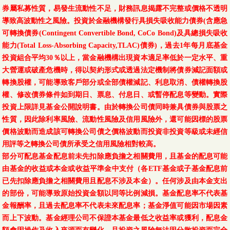
券屬私募性質，易發生流動性不足，財務訊息揭露不完整或價格不透明
導致高波動性之風險。投資於金融機構發行具損失吸收能力債券(含應急
可轉換債券(Contingent Convertible Bond, CoCo Bond)及具總損失吸收
能力(Total Loss-Absorbing Capacity,TLAC)債券)，過去1年每月底基金
投資組合平均30％以上，當金融機構出現資本適足率低於一定水平、重
大營運或破產危機時，得以契約形式或透過法定機制將債券減記面額或
轉換股權，可能導致客戶部分或全部債權減記、利息取消、債權轉換股
權、修改債券條件如到期日、票息、付息日、或暫停配息等變動。實際
投資上限詳見基金公開說明書。由於轉換公司債同時兼具債券與股票之
性質，因此除利率風險、流動性風險及信用風險外，還可能因標的股票
價格波動而造成該可轉換公司債之價格波動而投資非投資等級或未經信
用評等之轉換公司債所承受之信用風險相對較高。
部分可配息基金配息前未先扣除應負擔之相關費用，且基金的配息可能
由基金的收益或本金或收益平準金中支付（各ETF基金或子基金配息前
已先扣除應負擔之相關費用且配息不涉及本金）。任何涉及由本金支出
的部份，可能導致原始投資金額以同等比例減損。基金配息率不代表基
金報酬率，且過去配息率不代表未來配息率；基金淨值可能因市場因素
而上下波動。基金經理公司不保證本基金最低之收益率或獲利，配息金