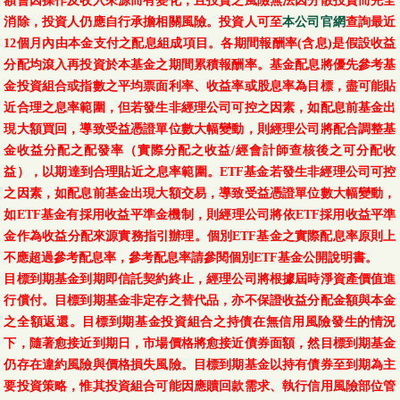
額會因操作及收入來源而有變化，且投資之風險無法因分散投資而完全
消除，投資人仍應自行承擔相關風險。投資人可至
本公司官網
查詢最近
12個月內由本金支付之配息組成項目。各期間報酬率(含息)是假設收益
分配均滾入再投資於本基金之期間累積報酬率。基金配息將優先參考基
金投資組合或指數之平均票面利率、收益率或股息率為目標，盡可能貼
近合理之息率範圍，但若發生非經理公司可控之因素，如配息前基金出
現大額買回，導致受益憑證單位數大幅變動，則經理公司將配合調整基
金收益分配之配發率（實際分配之收益/經會計師查核後之可分配收
益），以期達到合理貼近之息率範圍。ETF基金若發生非經理公司可控
之因素，如配息前基金出現大額交易，導致受益憑證單位數大幅變動，
如ETF基金有採用收益平準金機制，則經理公司將依ETF採用收益平準
金作為收益分配來源實務指引辦理。個別ETF基金之實際配息率原則上
不應超過參考配息率，參考配息率請參閱個別ETF基金公開說明書。
目標到期基金到期即信託契約終止，經理公司將根據屆時淨資產價值進
行償付。目標到期基金非定存之替代品，亦不保證收益分配金額與本金
之全額返還。目標到期基金投資組合之持債在無信用風險發生的情況
下，隨著愈接近到期日，市場價格將愈接近債券面額，然目標到期基金
仍存在違約風險與價格損失風險。目標到期基金以持有債券至到期為主
要投資策略，惟其投資組合可能因應贖回款需求、執行信用風險部位管