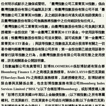
任何明示或默示之擔保或聲明。「臺灣指數公司工業菁英30指數」係由
臺灣指數股份有限公司編製及計算；惟臺灣指數股份有限公司不就「臺
灣指數公司工業菁英30指數」及之錯誤承擔任何過失或其他賠償責任；
且臺灣指數股份有限公司無義務將指數中之任何錯誤告知任何人。
「臺灣指數公司工業菁英30指數」由臺灣指數股份有限公司負責計算及
授權第一金投信於「第一金臺灣工業菁英30 ETF基金」中使用該等指數
名稱；惟臺灣指數股份有限公司並未贊助、認可或推廣「第一金臺灣工
業菁英30 ETF基金」；與該等指數之指數值及其成分股清單有關之一切
著作權均歸臺灣指數股份有限公司所有；第一金投信業已就使用該著作
權發行該等指數之行為，自臺灣指數股份有限公司取得完整之使用授
權，詳見相關基金公開說明書。
【指數編製公司免責聲明】彭博BLOOMERG®係彭博財經有限合夥
Bloomberg Finance L.P.之商標及服務標章。BARCLAYS®係巴克萊銀
行Barclays Bank Plc之商標及服務標章，且經授權使用之。彭博財經有
限合夥與其關係企業，包含彭博指數服務有限公司Bloomberg Index
Services Limited (“BISL”)(以下合稱彭博Bloomberg)，或彭博授權人擁
有「彭博巴克萊美國10年期以上金融債指數」(以下稱指數)之所有專屬
權利。巴克萊銀行、巴克萊資本公司或任何關係企業(以下合稱巴克萊)