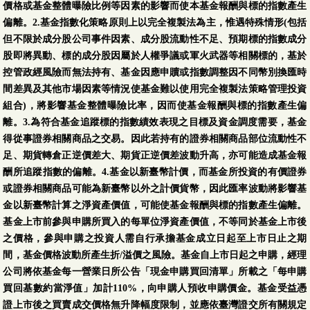
價格或基金整體曝險比例等因素的影響而使本基金報酬與標的指數產生
偏離。2.基金指數化策略原則上以完全複製法為主，惟遇特殊情形(包括
但不限於成分股公司事件因素、成分股流動性不足、預期標的指數成分
股即將異動、標的成分股因屬於人權爭議或軍火武器等相關標的，基於
控管政經風險而無法持有、基金因應申贖或指數調整因不同幣別換匯時
間差異及其他市場因素等情況使基金難以使用完全複製法策略管理投資
組合)，將影響基金整體曝險比率，因而使基金報酬與標的指數產生偏
離。3.為符合基金追蹤標的指數績效表現之目標及資金調度需要，基金
得從事證券相關商品之交易。因此若持有的證券相關商品部位流動性不
足、期貨轉倉正逆價差大、期貨正逆價差波動升高，亦可能造成基金報
酬所追蹤指數的偏離。4.基金以新臺幣計價，而基金所投資的有價證券
或證券相關商品可能為新臺幣以外之計價貨幣，因此匯率波動將影響基
金以新臺幣計算之淨資產價值，可能使基金報酬與標的指數產生偏離。
基金上市前參與申購所買入的每單位淨資產價值，不等同於基金上市後
之價格，參與申購之投資人需自行承擔基金成立日起至上市日止之期
間，基金價格波動所產生折/溢價之風險。基金自上市日起之申購，經理
公司將依基金每一營業日所公告「現金申購買回清單」所載之「每申購
買回基數約當淨值」加計110%，向申購人預收申購價金。基金受益憑
證上市後之買賣成交價格無升降幅度限制，並應依臺灣證交所有關規定