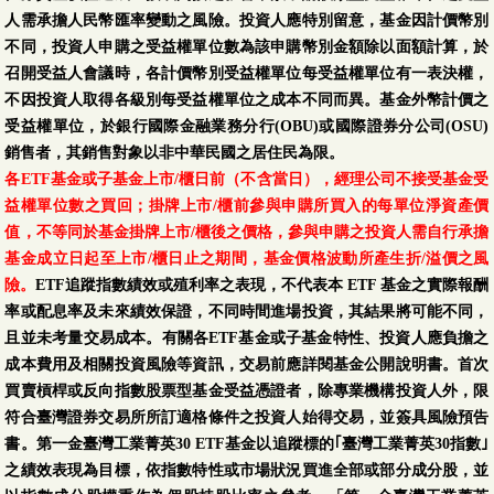
人需承擔人民幣匯率變動之風險。投資人應特別留意，基金因計價幣別
不同，投資人申購之受益權單位數為該申購幣別金額除以面額計算，於
召開受益人會議時，各計價幣別受益權單位每受益權單位有一表決權，
不因投資人取得各級別每受益權單位之成本不同而異。基金外幣計價之
受益權單位，於銀行國際金融業務分行(OBU)或國際證券分公司(OSU)
銷售者，其銷售對象以非中華民國之居住民為限。
各ETF基金或子基金上市/櫃日前（不含當日），經理公司不接受基金受
益權單位數之買回；掛牌上市/櫃前參與申購所買入的每單位淨資產價
值，不等同於基金掛牌上市/櫃後之價格，參與申購之投資人需自行承擔
基金成立日起至上市/櫃日止之期間，基金價格波動所產生折/溢價之風
險。
ETF追蹤指數績效或殖利率之表現，不代表本 ETF 基金之實際報酬
率或配息率及未來績效保證，不同時間進場投資，其結果將可能不同，
且並未考量交易成本。有關各ETF基金或子基金特性、投資人應負擔之
成本費用及相關投資風險等資訊，交易前應詳閱基金公開說明書。首次
買賣槓桿或反向指數股票型基金受益憑證者，除專業機構投資人外，限
符合臺灣證券交易所所訂適格條件之投資人始得交易，並簽具風險預告
書。第一金臺灣工業菁英30 ETF基金以追蹤標的｢臺灣工業菁英30指數｣
之績效表現為目標，依指數特性或市場狀況買進全部或部分成分股，並