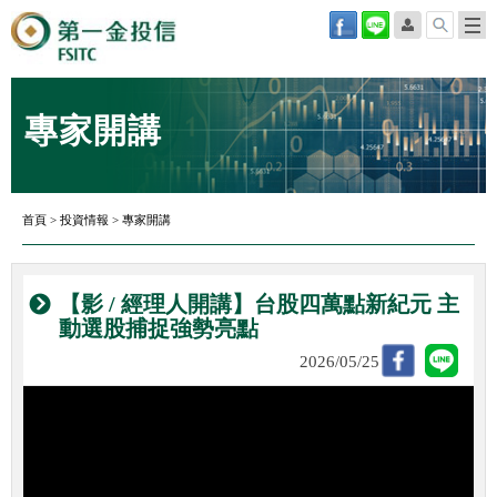
專家開講
首頁
>
投資情報
>
專家開講
【影 / 經理人開講】台股四萬點新紀元 主
動選股捕捉強勢亮點
2026/05/25