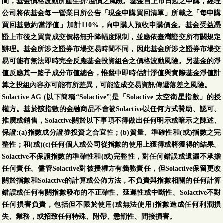
間，基金價格波動所產生折/溢價之風險。基金自上市日起之申購，經理
公司將依基金每一營業日所公告「現金申購買回清單」所載之「每申購
買回基數約當淨值」加計110%，向申購人預收申購價金。基金受益憑
證上市後之買賣成交價格無升降幅度限制，並應依臺灣證交所有關規定
辦理。基金所涉之證券市場交易時間不同，因此基金所涉之證券市場交
易可能有無法即時完全反應基金投資組合之價格波動風險。另基金的淨
值反應其一籃子成分市值總合，惟盤中即時估計淨值與實際基金淨值計
算之投組內容亦可能有所差異，可能造成交易資訊傳遞落差之風險。
Solactive AG (以下簡稱“Solactive”)是「Solactive 太空衛星指數」的授
權方。基於該指數的金融商品不會被Solactive以任何方式贊助、認可、
推廣或銷售，Solactive關於以下事項不得做出任何明示或暗示之陳述、
保證:(a)指數成分證券投資之合宜性；(b)質量、準確性和(或)指數之完
整性；和(或)(c)任何個人或公司從指數的使用上獲得或將獲得的結果。
Solactive不保證指數的準確性和(或)完整性，對任何錯誤或遺漏不承擔
任何責任。儘管Solactive對被授權方有義務責任，但Solactive保留更改
關於指數和Solactive的計算或公佈方法，不負責與指數相關的任何計算
錯誤或任何有關指數發布的不正確性、延遲性或中斷性。Solactive不對
任何損害負責，包括但不限於使用(或無法使用)指數造成任何利潤損
失、業務，或招致任何特殊、附帶、懲罰性、間接損害。