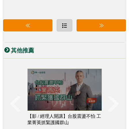
其他推薦
【影 / 經理人開講】台股震盪不怕 工
台股下
業菁英抓緊護國群山
追成長