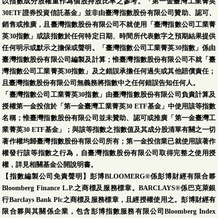
以指數成分股權重作為個股持股比率之參考。「第一金臺灣工業菁英
30ETF證券投資信託基金」並非由臺灣指數股份有限公司贊助、認可、
銷售或推廣，且臺灣指數股份有限公司不就使用「臺灣指數公司工業菁
英30指數」或該指數於任何特定日期、時間所代表數字之預期結果提供
任何明示或默示之擔保或聲明。「臺灣指數公司工業菁英30指數」係由
臺灣指數股份有限公司編製及計算；惟臺灣指數股份有限公司不就「臺
灣指數公司工業菁英30指數」及之錯誤承擔任何過失或其他賠償責任；
且臺灣指數股份有限公司無義務將指數中之任何錯誤告知任何人。
「臺灣指數公司工業菁英30指數」由臺灣指數股份有限公司負責計算及
授權第一金投信於「第一金臺灣工業菁英30 ETF基金」中使用該等指數
名稱；惟臺灣指數股份有限公司並未贊助、認可或推廣「第一金臺灣工
業菁英30 ETF基金」；與該等指數之指數值及其成分股清單有關之一切
著作權均歸臺灣指數股份有限公司所有；第一金投信業已就使用該著作
權發行該等指數之行為，自臺灣指數股份有限公司取得完整之使用授
權，詳見相關基金公開說明書。
【指數編製公司免責聲明】彭博BLOOMERG®係彭博財經有限合夥
Bloomberg Finance L.P.之商標及服務標章。BARCLAYS®係巴克萊銀
行Barclays Bank Plc之商標及服務標章，且經授權使用之。彭博財經有
限合夥與其關係企業，包含彭博指數服務有限公司Bloomberg Index