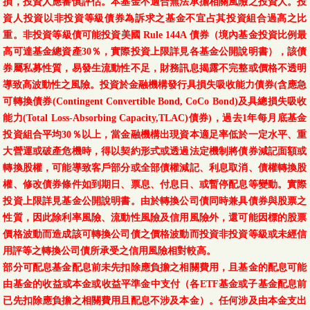
損，投資人應審慎評估。本基金不適合無法承擔相關風險之投資人。投
資人投資以非投資等級債券為訴求之基金不宜占其投資組合過高之比
重。非投資等級債可能投資美國 Rule 144A 債券（境內基金投資比例最
高可達基金總資產30％，實際投資上限詳見各基金公開說明書），該債
券屬私募性質，易發生流動性不足，財務訊息揭露不完整或價格不透明
導致高波動性之風險。投資於金融機構發行具損失吸收能力債券(含應急
可轉換債券(Contingent Convertible Bond, CoCo Bond)及具總損失吸收
能力(Total Loss-Absorbing Capacity,TLAC)債券)，過去1年每月底基金
投資組合平均30％以上，當金融機構出現資本適足率低於一定水平、重
大營運或破產危機時，得以契約形式或透過法定機制將債券減記面額或
轉換股權，可能導致客戶部分或全部債權減記、利息取消、債權轉換股
權、修改債券條件如到期日、票息、付息日、或暫停配息等變動。實際
投資上限詳見基金公開說明書。由於轉換公司債同時兼具債券與股票之
性質，因此除利率風險、流動性風險及信用風險外，還可能因標的股票
價格波動而造成該可轉換公司債之價格波動而投資非投資等級或未經信
用評等之轉換公司債所承受之信用風險相對較高。
部分可配息基金配息前未先扣除應負擔之相關費用，且基金的配息可能
由基金的收益或本金或收益平準金中支付（各ETF基金或子基金配息前
已先扣除應負擔之相關費用且配息不涉及本金）。任何涉及由本金支出