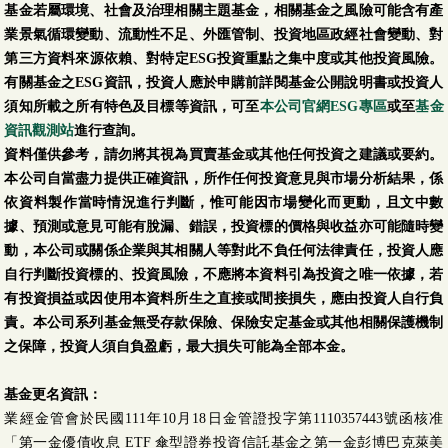
基金若屬環境、社會及治理相關主題基金，相關基金之風險可能含有產
業景氣循環變動、流動性不足、外匯管制、投資地區政經社會變動、對
第三方資料來源依賴、對特定ESG投資重點之集中度或其他投資風險。
有關基金之ESG資訊，投資人應於申購前詳閱基金公開說明書或投資人
須知所載之所有特色及目標等資訊，可至
本公司官網ESG專區
或至
基金
資訊觀測站
進行查詢。
資料僅供參考，請勿將其視為買賣基金或其他任何投資之建議或要約。
本公司自當盡力提供正確資訊，所作任何投資意見與市場分析結果，係
依資料製作當時情況進行判斷，惟可能因市場變化而更動，且文中數
據、預測或意見可能有脫漏、錯誤，投資標的價格與收益亦可能隨時變
動，本公司或關係企業與其相關人等對此不負任何法律責任，投資人應
自行判斷投資標的、投資風險，不應將本資料引為投資之唯一依據，若
有投資損益或因使用本資料所生之直接或間接損失，應由投資人自行負
責。本公司系列基金無受存款保險、保險安定基金或其他相關保護機制
之保障，投資人須自負盈虧，最大損失可能為全部本金。
基金更名資訊：
業經金管會於民國111年10月18日金管證投字第1110357443號函核准
「第一金優債收息 ETF 傘型證券投資信託基金之第一金彭博巴克萊美