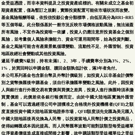
金受益憑證，而非本資料提及之投資資產或標的。有關未成立之基金初
期資產配置，僅為暫訂之規劃，實際投資配置可能依市場狀況而改變。
基金風險報酬等級，依投信投顧公會分類標準，由低至高分為RR1~RR5
等五個等級。此分類係基於一般市況反映市場價格波動風險，無法涵蓋
所有風險，不宜作為投資唯一依據，投資人仍應注意所投資基金之個別
風險，並考量個人風險承擔能力、資金可運用期間等，始為投資判斷。
基金之風險可能含有產業景氣循環變動、流動性不足、外匯管制、投資
地區政經社會變動或其他投資風險。
遞延手續費N級別，持有未滿1、2、3年，手續費率分別為3%、2%、
1%，於買回時以申購金額、贖回金額孰低計收，滿3年者免付。
本公司系列基金包含新台幣及外幣計價級別，如投資人以非基金計價幣
別之貨幣換匯後申購基金，須自行承擔匯率變動之風險。此外，因投資
人與銀行進行外匯交易有賣價與買價之差異，投資人進行換匯時須承擔
買賣價差，此價差依各銀行報價而定。由於中國大陸地區實施外匯管
制，基金可以透過經理公司申請獲准之合格境外投資機構者(QFII)之額
度直接投資中國大陸地區當地證券市場，QFII額度須先兌匯為美元匯入
中國大陸地區後再兌換為人民幣，以投資當地人民幣計價之投資商品，
使得結轉匯成本因此提高。而人民幣匯率波動可能對該類型每受益權單
位淨資產價值造成直接或間接之影響，故申購該類型受益權單位之受益