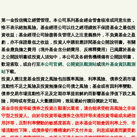
第一金投信獨立經營管理。本公司系列基金經金管會核准或同意生效，
惟不表示絕無風險。基金經理公司以往之經理績效不保證基金之最低投
資收益；基金經理公司除盡善良管理人之注意義務外，不負責基金之盈
虧，亦不保證最低之收益，投資人申購前應詳閱基金公開說明書。有關
基金應負擔之費用（境外基金含分銷費用、反稀釋費用）已揭露於基金
之公開說明書或投資人須知中，本公司及各銷售機構備有公開說明書，
歡迎索取，或自行至
本公司官網
、
公開資訊觀測站
或
境外基金資訊觀測
站
下載。
投資人應注意基金投資之風險包括匯率風險、利率風險、債券交易市場
流動性不足之風險及投資無擔保公司債之風險；基金或有因利率變動、
債券交易市場流動性不足及定期存單提前解約而影響基金淨值下跌之風
險，同時或有受益人大量贖回時，致延遲給付贖回價款之可能。
基金非投資等級債券之投資占顯著比重者，適合能承受較高風險之非保
守型之投資人。由於非投資等級債券之信用評等未達投資等級或未經信
用評等，且對利率變動的敏感度甚高，故本基金可能會因利率上升、市
場流動性下降，或債券發行機構違約不支付本金、利息或破產而蒙受虧