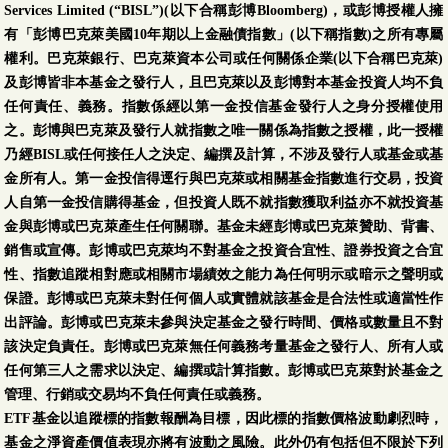
Services Limited (“BISL”)(以下合稱彭博Bloomberg)，或彭博授權人擁
有「彭博巴克萊美國10年期以上金融債指數」(以下稱指數)之所有專屬
權利。巴克萊銀行、巴克萊資本公司或任何關係企業(以下合稱巴克萊)
及彭博皆非本基金之發行人，且巴克萊以及彭博對本基金投資人均不負
任何責任、義務。指數係經以第一金投信基金發行人之身分授權使用
之。彭博與巴克萊及發行人就指數之唯一關係為指數之授權，此一授權
乃經BISL或任何接任人之決定、編撰及計算，不涉及發行人或基金或基
金所有人。第一金投信得逕行與巴克萊或相關基金指數進行交易，投資
人自第一金投信購得基金，但投資人既不就指數獲取利益亦不就投資基
金與彭博或巴克萊產生任何關聯。基金未經彭博或巴克萊贊助、背書、
銷售或宣傳。彭博或巴克萊均不對基金之投資合宜性、證券投資之合宜
性、指數追蹤相對應或相關市場績效之能力為任何明示或暗示之聲明或
保證。彭博或巴克萊未對任何個人或實體就該基金是合法性或適當性作
出評論。彭博或巴克萊未參與決定基金之發行時間、價格或數量且不對
該決定負責任。彭博或巴克萊無任何義務考量基金之發行人、所有人或
任何第三人之需求以決定、編撰或計算指數。彭博或巴克萊對於基金之
管理、行銷或交易均不負任何責任或義務。
ETF基金以追蹤標的指數報酬為目標，因此標的指數價格波動劇烈時，
基金之淨資產價值表現亦將有波動之風險。此外仍有包括但不限於下列