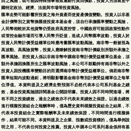
回之風險，或可能因特殊情事致延遲給付買回價款，投資人另須留意中
國特定政治、經濟、法規與巿場等投資風險。
匯率走勢可能影響所投資之海外資產而使資產價值變動。投資人以非基
金計價幣別之貨幣換匯後投資本基金者，須自行承擔匯率變動之風險，
人民幣相較於其他貨幣仍受政府高度控管，中國政府可能因政策性動作
或管控金融市場而引導人民幣升貶值，造成人民幣匯率波動，投資人於
投資人民幣計價受益權單位時應考量匯率波動風險。南非幣一般被視為
高波動、高風險貨幣，投資人應瞭解投資南非幣計價級別所額外承擔之
匯率風險。若投資人係以非南非幣申購南非幣計價受益權單位基金，須
額外承擔因換匯所生之匯率波動風險，本公司不鼓勵持有南非幣以外之
投資人因投機匯率變動目的而選擇南非幣計價受益權單位。倘若南非幣
匯率短期內波動過鉅，將明顯影響基金南非幣別計價受益權單位之每單
位淨值。本資料提及之經濟走勢預測不必然代表本公司系列基金之績
效，基金投資風險請詳閱基金公開說明書。投資人因不同時間進場，將
有不同之投資績效，過去之績效亦不代表未來績效之保證。以過去績效
進行模擬投資組合之報酬率時，僅為歷史資料模擬投資組合之結果，不
代表本投資組合之實際報酬率及未來績效保證，不同時間進行模擬操
作，結果可能不同。本資料提及之企業、指數或投資標的，僅為舉例說
明之用，不代表任何投資之推薦。投資人申購本公司系列基金係持有基