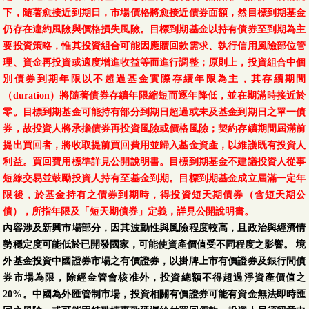
下，隨著愈接近到期日，市場價格將愈接近債券面額，然目標到期基金
仍存在違約風險與價格損失風險。目標到期基金以持有債券至到期為主
要投資策略，惟其投資組合可能因應贖回款需求、執行信用風險部位管
理、資金再投資或適度增進收益等而進行調整；原則上，投資組合中個
別債券到期年限以不超過基金實際存續年限為主，其存續期間
（duration）將隨著債券存續年限縮短而逐年降低，並在期滿時接近於
零。目標到期基金可能持有部分到期日超過或未及基金到期日之單一債
券，故投資人將承擔債券再投資風險或價格風險；契約存續期間屆滿前
提出買回者，將收取提前買回費用並歸入基金資產，以維護既有投資人
利益。買回費用標準詳見公開說明書。目標到期基金不建議投資人從事
短線交易並鼓勵投資人持有至基金到期。目標到期基金成立屆滿一定年
限後，於基金持有之債券到期時，得投資短天期債券（含短天期公
債），所指年限及「短天期債券」定義，詳見公開說明書。
內容涉及新興市場部分，因其波動性與風險程度較高，且政治與經濟情
勢穩定度可能低於已開發國家，可能使資產價值受不同程度之影響。 境
外基金投資中國證券市場之有價證券，以掛牌上市有價證券及銀行間債
券市場為限，除經金管會核准外，投資總額不得超過淨資產價值之
20%。中國為外匯管制市場，投資相關有價證券可能有資金無法即時匯