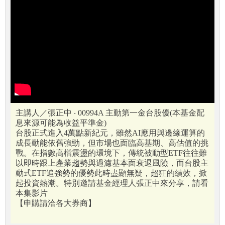
主講人／張正中 ‧ 00994A 主動第一金台股優(本基金配
息來源可能為收益平準金)
台股正式進入4萬點新紀元，雖然AI應用與邊緣運算的
成長動能依舊強勁，但市場也面臨高基期、高估值的挑
戰。在指數高檔震盪的環境下，傳統被動型ETF往往難
以即時跟上產業趨勢與過濾基本面衰退風險，而台股主
動式ETF追強勢的優勢此時盡顯無疑，超狂的績效，掀
起投資熱潮。特別邀請基金經理人張正中來分享，請看
本集影片
【申購請洽各大券商】