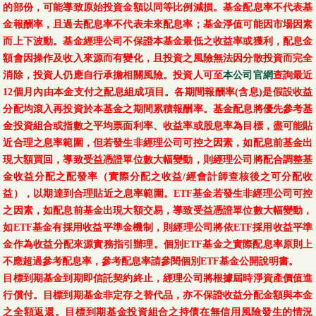
的部份，可能導致原始投資金額以同等比例減損。基金配息率不代表基
金報酬率，且過去配息率不代表未來配息率；基金淨值可能因市場因素
而上下波動。基金經理公司不保證本基金最低之收益率或獲利，配息金
額會因操作及收入來源而有變化，且投資之風險無法因分散投資而完全
消除，投資人仍應自行承擔相關風險。投資人可至
本公司官網
查詢最近
12個月內由本金支付之配息組成項目。各期間報酬率(含息)是假設收益
分配均滾入再投資於本基金之期間累積報酬率。基金配息將優先參考基
金投資組合或指數之平均票面利率、收益率或股息率為目標，盡可能貼
近合理之息率範圍，但若發生非經理公司可控之因素，如配息前基金出
現大額買回，導致受益憑證單位數大幅變動，則經理公司將配合調整基
金收益分配之配發率（實際分配之收益/經會計師查核後之可分配收
益），以期達到合理貼近之息率範圍。ETF基金若發生非經理公司可控
之因素，如配息前基金出現大額交易，導致受益憑證單位數大幅變動，
如ETF基金有採用收益平準金機制，則經理公司將依ETF採用收益平準
金作為收益分配來源實務指引辦理。個別ETF基金之實際配息率原則上
不應超過參考配息率，參考配息率請參閱個別ETF基金公開說明書。
目標到期基金到期即信託契約終止，經理公司將根據屆時淨資產價值進
行償付。目標到期基金非定存之替代品，亦不保證收益分配金額與本金
之全額返還。目標到期基金投資組合之持債在無信用風險發生的情況