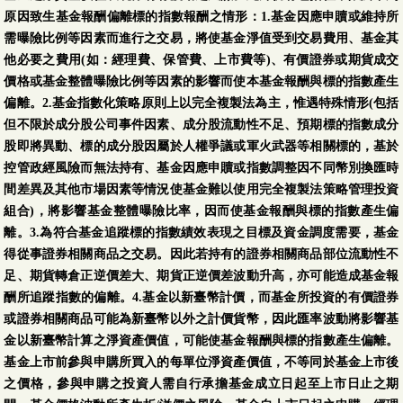
原因致生基金報酬偏離標的指數報酬之情形：1.基金因應申贖或維持所
需曝險比例等因素而進行之交易，將使基金淨值受到交易費用、基金其
他必要之費用(如：經理費、保管費、上市費等)、有價證券或期貨成交
價格或基金整體曝險比例等因素的影響而使本基金報酬與標的指數產生
偏離。2.基金指數化策略原則上以完全複製法為主，惟遇特殊情形(包括
但不限於成分股公司事件因素、成分股流動性不足、預期標的指數成分
股即將異動、標的成分股因屬於人權爭議或軍火武器等相關標的，基於
控管政經風險而無法持有、基金因應申贖或指數調整因不同幣別換匯時
間差異及其他市場因素等情況使基金難以使用完全複製法策略管理投資
組合)，將影響基金整體曝險比率，因而使基金報酬與標的指數產生偏
離。3.為符合基金追蹤標的指數績效表現之目標及資金調度需要，基金
得從事證券相關商品之交易。因此若持有的證券相關商品部位流動性不
足、期貨轉倉正逆價差大、期貨正逆價差波動升高，亦可能造成基金報
酬所追蹤指數的偏離。4.基金以新臺幣計價，而基金所投資的有價證券
或證券相關商品可能為新臺幣以外之計價貨幣，因此匯率波動將影響基
金以新臺幣計算之淨資產價值，可能使基金報酬與標的指數產生偏離。
基金上市前參與申購所買入的每單位淨資產價值，不等同於基金上市後
之價格，參與申購之投資人需自行承擔基金成立日起至上市日止之期