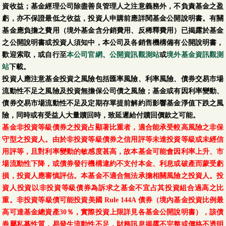
資收益；基金經理公司除盡善良管理人之注意義務外，不負責基金之盈
虧，亦不保證最低之收益，投資人申購前應詳閱基金公開說明書。有關
基金應負擔之費用（境外基金含分銷費用、反稀釋費用）已揭露於基金
之公開說明書或投資人須知中，本公司及各銷售機構備有公開說明書，
歡迎索取，或自行至
本公司官網
、
公開資訊觀測站
或
境外基金資訊觀測
站
下載。
投資人應注意基金投資之風險包括匯率風險、利率風險、債券交易市場
流動性不足之風險及投資無擔保公司債之風險；基金或有因利率變動、
債券交易市場流動性不足及定期存單提前解約而影響基金淨值下跌之風
險，同時或有受益人大量贖回時，致延遲給付贖回價款之可能。
基金非投資等級債券之投資占顯著比重者，適合能承受較高風險之非保
守型之投資人。由於非投資等級債券之信用評等未達投資等級或未經信
用評等，且對利率變動的敏感度甚高，故本基金可能會因利率上升、市
場流動性下降，或債券發行機構違約不支付本金、利息或破產而蒙受虧
損，投資人應審慎評估。本基金不適合無法承擔相關風險之投資人。投
資人投資以非投資等級債券為訴求之基金不宜占其投資組合過高之比
重。非投資等級債可能投資美國 Rule 144A 債券（境內基金投資比例最
高可達基金總資產30％，實際投資上限詳見各基金公開說明書），該債
券屬私募性質，易發生流動性不足，財務訊息揭露不完整或價格不透明