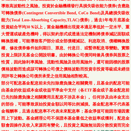
導致高波動性之風險。投資於金融機構發行具損失吸收能力債券(含應急
可轉換債券(Contingent Convertible Bond, CoCo Bond)及具總損失吸收
能力(Total Loss-Absorbing Capacity,TLAC)債券)，過去1年每月底基金
投資組合平均30％以上，當金融機構出現資本適足率低於一定水平、重
大營運或破產危機時，得以契約形式或透過法定機制將債券減記面額或
轉換股權，可能導致客戶部分或全部債權減記、利息取消、債權轉換股
權、修改債券條件如到期日、票息、付息日、或暫停配息等變動。實際
投資上限詳見基金公開說明書。由於轉換公司債同時兼具債券與股票之
性質，因此除利率風險、流動性風險及信用風險外，還可能因標的股票
價格波動而造成該可轉換公司債之價格波動而投資非投資等級或未經信
用評等之轉換公司債所承受之信用風險相對較高。
部分可配息基金配息前未先扣除應負擔之相關費用，且基金的配息可能
由基金的收益或本金或收益平準金中支付（各ETF基金或子基金配息前
已先扣除應負擔之相關費用且配息不涉及本金）。任何涉及由本金支出
的部份，可能導致原始投資金額以同等比例減損。基金配息率不代表基
金報酬率，且過去配息率不代表未來配息率；基金淨值可能因市場因素
而上下波動。基金經理公司不保證本基金最低之收益率或獲利，配息金
額會因操作及收入來源而有變化，且投資之風險無法因分散投資而完全