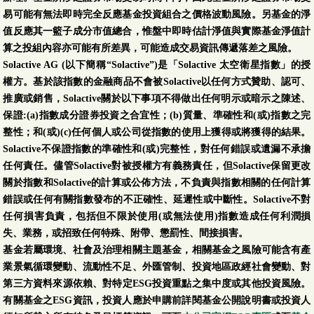
易可能有無法即時完全反應基金投資組合之價格波動風險。另基金的淨
值反應其一籃子成分市值總合，惟盤中即時估計淨值與實際基金淨值計
算之投組內容亦可能有所差異，可能造成交易資訊傳遞落差之風險。
Solactive AG (以下簡稱“Solactive”)是「Solactive 太空衛星指數」的授
權方。基於該指數的金融商品不會被Solactive以任何方式贊助、認可、
推廣或銷售，Solactive關於以下事項不得做出任何明示或暗示之陳述、
保證:(a)指數成分證券投資之合宜性；(b)質量、準確性和(或)指數之完
整性；和(或)(c)任何個人或公司從指數的使用上獲得或將獲得的結果。
Solactive不保證指數的準確性和(或)完整性，對任何錯誤或遺漏不承擔
任何責任。儘管Solactive對被授權方有義務責任，但Solactive保留更改
關於指數和Solactive的計算或公佈方法，不負責與指數相關的任何計算
錯誤或任何有關指數發布的不正確性、延遲性或中斷性。Solactive不對
任何損害負責，包括但不限於使用(或無法使用)指數造成任何利潤損
失、業務，或招致任何特殊、附帶、懲罰性、間接損害。
基金若屬環境、社會及治理相關主題基金，相關基金之風險可能含有產
業景氣循環變動、流動性不足、外匯管制、投資地區政經社會變動、對
第三方資料來源依賴、對特定ESG投資重點之集中度或其他投資風險。
有關基金之ESG資訊，投資人應於申購前詳閱基金公開說明書或投資人