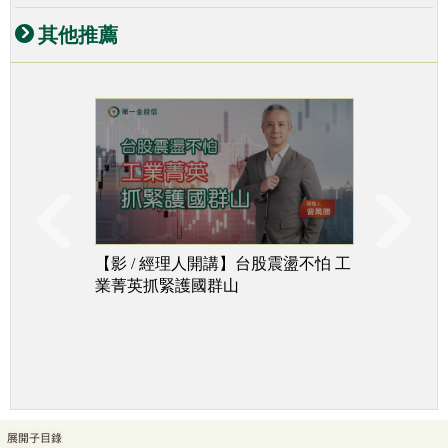
其他推薦
【影 / 經理人開講】台股震盪不怕 工
台股下
業菁英抓緊護國群山
追成長