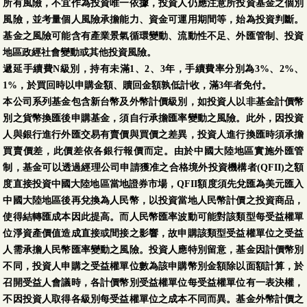
所有風險，不宜作為投資唯一依據，投資人仍應注意所投資基金之個別
風險，並考量個人風險承擔能力、資金可運用期間等，始為投資判斷。
基金之風險可能含有產業景氣循環變動、流動性不足、外匯管制、投資
地區政經社會變動或其他投資風險。
遞延手續費N級別，持有未滿1、2、3年，手續費率分別為3%、2%、
1%，於買回時以申購金額、贖回金額孰低計收，滿3年者免付。
本公司系列基金包含新台幣及外幣計價級別，如投資人以非基金計價幣
別之貨幣換匯後申購基金，須自行承擔匯率變動之風險。此外，因投資
人與銀行進行外匯交易有賣價與買價之差異，投資人進行換匯時須承擔
買賣價差，此價差依各銀行報價而定。由於中國大陸地區實施外匯管
制，基金可以透過經理公司申請獲准之合格境外投資機構者(QFII)之額
度直接投資中國大陸地區當地證券市場，QFII額度須先兌匯為美元匯入
中國大陸地區後再兌換為人民幣，以投資當地人民幣計價之投資商品，
使得結轉匯成本因此提高。而人民幣匯率波動可能對該類型每受益權單
位淨資產價值造成直接或間接之影響，故申購該類型受益權單位之受益
人需承擔人民幣匯率變動之風險。投資人應特別留意，基金因計價幣別
不同，投資人申購之受益權單位數為該申購幣別金額除以面額計算，於
召開受益人會議時，各計價幣別受益權單位每受益權單位有一表決權，
不因投資人取得各級別每受益權單位之成本不同而異。基金外幣計價之