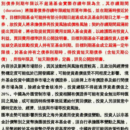
別債券到期年限以不超過基金實際存續年限為主，其存續期間
（duration）將隨著債券存續年限縮短而逐年降低，並在期滿時接近於
零。目標到期基金可能持有部分到期日超過或未及基金到期日之單一債
券，故投資人將承擔債券再投資風險或價格風險；契約存續期間屆滿前
提出買回者，將收取提前買回費用並歸入基金資產，以維護既有投資人
利益。買回費用標準詳見公開說明書。目標到期基金不建議投資人從事
短線交易並鼓勵投資人持有至基金到期。目標到期基金成立屆滿一定年
限後，於基金持有之債券到期時，得投資短天期債券（含短天期公
債），所指年限及「短天期債券」定義，詳見公開說明書。
內容涉及新興市場部分，因其波動性與風險程度較高，且政治與經濟情
勢穩定度可能低於已開發國家，可能使資產價值受不同程度之影響。 境
外基金投資中國證券市場之有價證券，以掛牌上市有價證券及銀行間債
券市場為限，除經金管會核准外，投資總額不得超過淨資產價值之
20%。中國為外匯管制市場，投資相關有價證券可能有資金無法即時匯
回之風險，或可能因特殊情事致延遲給付買回價款，投資人另須留意中
國特定政治、經濟、法規與巿場等投資風險。
匯率走勢可能影響所投資之海外資產而使資產價值變動。投資人以非基
金計價幣別之貨幣換匯後投資本基金者，須自行承擔匯率變動之風險，
人民幣相較於其他貨幣仍受政府高度控管，中國政府可能因政策性動作