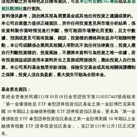
須知所載之所有特色及目標等資訊，可至
本公司官網ESG專區
或至
基金
資訊觀測站
進行查詢。
資料僅供參考，請勿將其視為買賣基金或其他任何投資之建議或要約。
本公司自當盡力提供正確資訊，所作任何投資意見與市場分析結果，係
依資料製作當時情況進行判斷，惟可能因市場變化而更動，且文中數
據、預測或意見可能有脫漏、錯誤，投資標的價格與收益亦可能隨時變
動，本公司或關係企業與其相關人等對此不負任何法律責任，投資人應
自行判斷投資標的、投資風險，不應將本資料引為投資之唯一依據，若
有投資損益或因使用本資料所生之直接或間接損失，應由投資人自行負
責。本公司系列基金無受存款保險、保險安定基金或其他相關保護機制
之保障，投資人須自負盈虧，最大損失可能為全部本金。
基金更名資訊：
業經金管會於民國111年10月18日金管證投字第1110357443號函核准
「第一金優債收息 ETF 傘型證券投資信託基金之第一金彭博巴克萊美
國 10 年期以上金融債券指數 ETF 證券投資信託基金」更名為「第一金
優債收息 ETF 傘型證券投資信託基金之第一金彭博美國 10 年期以上金
融債券指數 ETF 證券投資信託基金」，並訂於111年12月1日正式更
名。