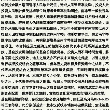
或管控金融市場而引導人民幣升貶值，造成人民幣匯率波動，投資人於
投資人民幣計價受益權單位時應考量匯率波動風險。南非幣一般被視為
高波動、高風險貨幣，投資人應瞭解投資南非幣計價級別所額外承擔之
匯率風險。若投資人係以非南非幣申購南非幣計價受益權單位基金，須
額外承擔因換匯所生之匯率波動風險，本公司不鼓勵持有南非幣以外之
投資人因投機匯率變動目的而選擇南非幣計價受益權單位。倘若南非幣
匯率短期內波動過鉅，將明顯影響基金南非幣別計價受益權單位之每單
位淨值。本資料提及之經濟走勢預測不必然代表本公司系列基金之績
效，基金投資風險請詳閱基金公開說明書。投資人因不同時間進場，將
有不同之投資績效，過去之績效亦不代表未來績效之保證。以過去績效
進行模擬投資組合之報酬率時，僅為歷史資料模擬投資組合之結果，不
代表本投資組合之實際報酬率及未來績效保證，不同時間進行模擬操
作，結果可能不同。本資料提及之企業、指數或投資標的，僅為舉例說
明之用，不代表任何投資之推薦。投資人申購本公司系列基金係持有基
金受益憑證，而非本資料提及之投資資產或標的。有關未成立之基金初
期資產配置，僅為暫訂之規劃，實際投資配置可能依市場狀況而改變。
基金風險報酬等級，依投信投顧公會分類標準，由低至高分為RR1~RR5
等五個等級。此分類係基於一般市況反映市場價格波動風險，無法涵蓋