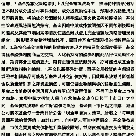
偏離。2.基金指數化策略原則上以完全複製法為主，惟遇特殊情形(包括
但不限於成分股公司事件因素、成分股流動性不足、預期標的指數成分
股即將異動、標的成分股因屬於人權爭議或軍火武器等相關標的，基於
控管政經風險而無法持有、基金因應申贖或指數調整因不同幣別換匯時
間差異及其他市場因素等情況使基金難以使用完全複製法策略管理投資
組合)，將影響基金整體曝險比率，因而使基金報酬與標的指數產生偏
離。3.為符合基金追蹤標的指數績效表現之目標及資金調度需要，基金
得從事證券相關商品之交易。因此若持有的證券相關商品部位流動性不
足、期貨轉倉正逆價差大、期貨正逆價差波動升高，亦可能造成基金報
酬所追蹤指數的偏離。4.基金以新臺幣計價，而基金所投資的有價證券
或證券相關商品可能為新臺幣以外之計價貨幣，因此匯率波動將影響基
金以新臺幣計算之淨資產價值，可能使基金報酬與標的指數產生偏離。
基金上市前參與申購所買入的每單位淨資產價值，不等同於基金上市後
之價格，參與申購之投資人需自行承擔基金成立日起至上市日止之期
間，基金價格波動所產生折/溢價之風險。基金自上市日起之申購，經理
公司將依基金每一營業日所公告「現金申購買回清單」所載之「每申購
買回基數約當淨值」加計110%，向申購人預收申購價金。基金受益憑
證上市後之買賣成交價格無升降幅度限制，並應依臺灣證交所有關規定
辦理。基金所涉之證券市場交易時間不同，因此基金所涉之證券市場交