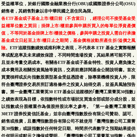
受益權單位，於銀行國際金融業務分行(OBU)或國際證券分公司(OSU)
銷售者，其銷售對象以非中華民國之居住民為限。
各ETF基金或子基金上市/櫃日前（不含當日），經理公司不接受基金受
益權單位數之買回；掛牌上市/櫃前參與申購所買入的每單位淨資產價
值，不等同於基金掛牌上市/櫃後之價格，參與申購之投資人需自行承擔
基金成立日起至上市/櫃日止之期間，基金價格波動所產生折/溢價之風
險。
ETF追蹤指數績效或殖利率之表現，不代表本 ETF 基金之實際報酬
率或配息率及未來績效保證，不同時間進場投資，其結果將可能不同，
且並未考量交易成本。有關各ETF基金或子基金特性、投資人應負擔之
成本費用及相關投資風險等資訊，交易前應詳閱基金公開說明書。首次
買賣槓桿或反向指數股票型基金受益憑證者，除專業機構投資人外，限
符合臺灣證券交易所所訂適格條件之投資人始得交易，並簽具風險預告
書。第一金臺灣工業菁英30 ETF基金以追蹤標的｢臺灣工業菁英30指數｣
之績效表現為目標，依指數特性或市場狀況買進全部或部分成分股，並
以指數成分股權重作為個股持股比率之參考。「第一金臺灣工業菁英
30ETF證券投資信託基金」並非由臺灣指數股份有限公司贊助、認可、
銷售或推廣，且臺灣指數股份有限公司不就使用「臺灣指數公司工業菁
英30指數」或該指數於任何特定日期、時間所代表數字之預期結果提供
任何明示或默示之擔保或聲明。「臺灣指數公司工業菁英30指數」係由