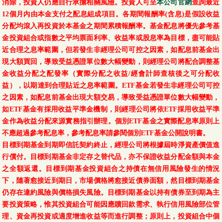
消除，投資人仍應自行承擔相關風險。投資人可至
本公司官網
查詢最近
12個月內由本金支付之配息組成項目。各期間報酬率(含息)是假設收益
分配均滾入再投資於本基金之期間累積報酬率。基金配息將優先參考基
金投資組合或指數之平均票面利率、收益率或股息率為目標，盡可能貼
近合理之息率範圍，但若發生非經理公司可控之因素，如配息前基金出
現大額買回，導致受益憑證單位數大幅變動，則經理公司將配合調整基
金收益分配之配發率（實際分配之收益/經會計師查核後之可分配收
益），以期達到合理貼近之息率範圍。ETF基金若發生非經理公司可控
之因素，如配息前基金出現大額交易，導致受益憑證單位數大幅變動，
如ETF基金有採用收益平準金機制，則經理公司將依ETF採用收益平準
金作為收益分配來源實務指引辦理。個別ETF基金之實際配息率原則上
不應超過參考配息率，參考配息率請參閱個別ETF基金公開說明書。
目標到期基金到期即信託契約終止，經理公司將根據屆時淨資產價值進
行償付。目標到期基金非定存之替代品，亦不保證收益分配金額與本金
之全額返還。目標到期基金投資組合之持債在無信用風險發生的情況
下，隨著愈接近到期日，市場價格將愈接近債券面額，然目標到期基金
仍存在違約風險與價格損失風險。目標到期基金以持有債券至到期為主
要投資策略，惟其投資組合可能因應贖回款需求、執行信用風險部位管
理、資金再投資或適度增進收益等而進行調整；原則上，投資組合中個