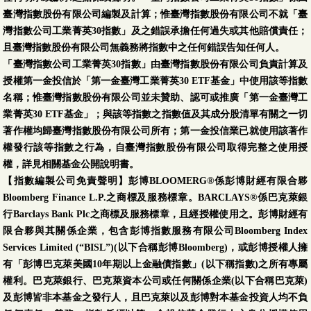
臺灣指數股份有限公司編製及計算；惟臺灣指數股份有限公司不就「臺
灣指數公司工業菁英30指數」及之錯誤承擔任何過失或其他賠償責任；
且臺灣指數股份有限公司無義務將指數中之任何錯誤告知任何人。
「臺灣指數公司工業菁英30指數」由臺灣指數股份有限公司負責計算及
授權第一金投信於「第一金臺灣工業菁英30 ETF基金」中使用該等指數
名稱；惟臺灣指數股份有限公司並未贊助、認可或推廣「第一金臺灣工
業菁英30 ETF基金」；與該等指數之指數值及其成分股清單有關之一切
著作權均歸臺灣指數股份有限公司所有；第一金投信業已就使用該著作
權發行該等指數之行為，自臺灣指數股份有限公司取得完整之使用授
權，詳見相關基金公開說明書。
【指數編製公司免責聲明】彭博BLOOMERG®係彭博財經有限合夥
Bloomberg Finance L.P.之商標及服務標章。BARCLAYS®係巴克萊銀
行Barclays Bank Plc之商標及服務標章，且經授權使用之。彭博財經有
限合夥與其關係企業，包含彭博指數服務有限公司Bloomberg Index
Services Limited (“BISL”)(以下合稱彭博Bloomberg)，或彭博授權人擁
有「彭博巴克萊美國10年期以上金融債指數」(以下稱指數)之所有專屬
權利。巴克萊銀行、巴克萊資本公司或任何關係企業(以下合稱巴克萊)
及彭博皆非本基金之發行人，且巴克萊以及彭博對本基金投資人均不負