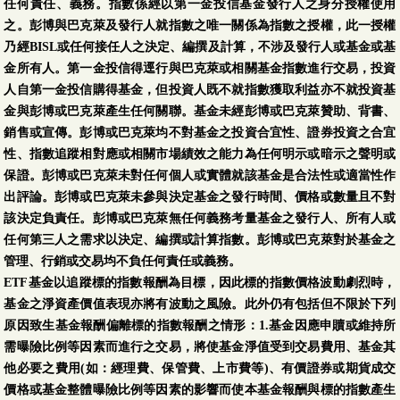
任何責任、義務。指數係經以第一金投信基金發行人之身分授權使用
之。彭博與巴克萊及發行人就指數之唯一關係為指數之授權，此一授權
乃經BISL或任何接任人之決定、編撰及計算，不涉及發行人或基金或基
金所有人。第一金投信得逕行與巴克萊或相關基金指數進行交易，投資
人自第一金投信購得基金，但投資人既不就指數獲取利益亦不就投資基
金與彭博或巴克萊產生任何關聯。基金未經彭博或巴克萊贊助、背書、
銷售或宣傳。彭博或巴克萊均不對基金之投資合宜性、證券投資之合宜
性、指數追蹤相對應或相關市場績效之能力為任何明示或暗示之聲明或
保證。彭博或巴克萊未對任何個人或實體就該基金是合法性或適當性作
出評論。彭博或巴克萊未參與決定基金之發行時間、價格或數量且不對
該決定負責任。彭博或巴克萊無任何義務考量基金之發行人、所有人或
任何第三人之需求以決定、編撰或計算指數。彭博或巴克萊對於基金之
管理、行銷或交易均不負任何責任或義務。
ETF基金以追蹤標的指數報酬為目標，因此標的指數價格波動劇烈時，
基金之淨資產價值表現亦將有波動之風險。此外仍有包括但不限於下列
原因致生基金報酬偏離標的指數報酬之情形：1.基金因應申贖或維持所
需曝險比例等因素而進行之交易，將使基金淨值受到交易費用、基金其
他必要之費用(如：經理費、保管費、上市費等)、有價證券或期貨成交
價格或基金整體曝險比例等因素的影響而使本基金報酬與標的指數產生