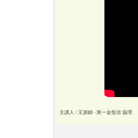
主講人 / 王源錦 ‧ 第一金投信 協理