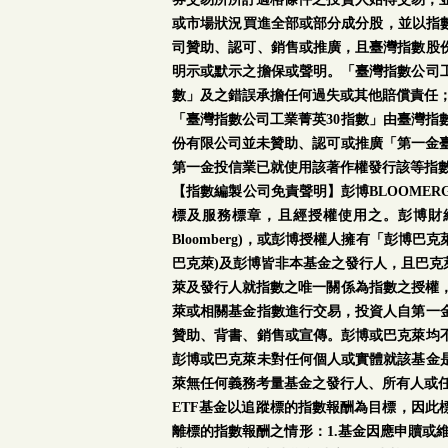
或市場狀況買進全部或部分成分股，並以指數
司贊助、認可、銷售或推廣，且臺灣指數股
明示或默示之擔保或聲明。「臺灣指數公司工
數」及之錯誤承擔任何過失或其他賠償責任
「臺灣指數公司工業菁英30指數」由臺灣指
份有限公司並未贊助、認可或推廣「第一金臺
第一金投信業已就使用該著作權發行該等指
【指數編製公司免責聲明】彭博BLOOMERG®係彭博
標及服務標章，且經授權使用之。彭博財經有限合夥與
Bloomberg)，或彭博授權人擁有「彭
巴克萊)及彭博皆非本基金之發行人，且巴
萊及發行人就指數之唯一關係為指數之授權，
萊或相關基金指數進行交易，投資人自第一
贊助、背書、銷售或宣傳。彭博或巴克萊均
彭博或巴克萊未對任何個人或實體就該基金
萊無任何義務考量基金之發行人、所有人或
ETF基金以追蹤標的指數報酬為目標，因
離標的指數報酬之情形：1.基金因應申贖或