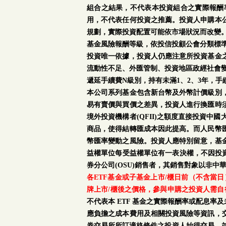
組合之結果，不代表本投資組合之實際報酬
用，不代表任何投資之推薦。投資人申購本
規劃，實際投資配置可能依市場狀況而改變
基金風險報酬等級，依投信投顧公會分類標準
投資唯一依據，投資人仍應注意所投資基金
流動性不足、外匯管制、投資地區政經社會
遞延手續費N級別，持有未滿1、2、3年，
本公司系列基金包含新台幣及外幣計價級別
易有賣價與買價之差異，投資人進行換匯時
境外投資機構者(QFII)之額度直接投資
商品，使得結轉匯成本因此提高。而人民幣
幣匯率變動之風險。投資人應特別留意，基
益權單位每受益權單位有一表決權，不因投資
券分公司(OSU)銷售者，其銷售對象以非中
各ETF基金或子基金上市/櫃日前（不含當
牌上市/櫃後之價格，參與申購之投資人需自
不代表本 ETF 基金之實際報酬率或配息
應負擔之成本費用及相關投資風險等資訊，
券交易所所訂適格條件之投資人始得交易，並