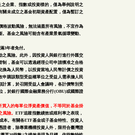
及之企業、指數或投資標的，僅為舉例說明之
有關未成立之基金初期資產配置，僅為暫訂之
場價格波動風險，無法涵蓋所有風險，不宜作為
斷。基金之風險可能含有產業景氣循環變動、
滿3年者免付。
動之風險。此外，因投資人與銀行進行外匯交
管制，基金可以透過經理公司申請獲准之合格
再兌換為人民幣，以投資當地人民幣計價之投資
故申購該類型受益權單位之受益人需承擔人民
額計算，於召開受益人會議時，各計價幣別受
，於銀行國際金融業務分行(OBU)或國際證
購所買入的每單位淨資產價值，不等同於基金掛
之風險。
ETF追蹤指數績效或殖利率之表現，
成本。有關各ETF基金或子基金特性、投資人
憑證者，除專業機構投資人外，限符合臺灣證
菁英30指數｣之績效表現為目標，依指數特性