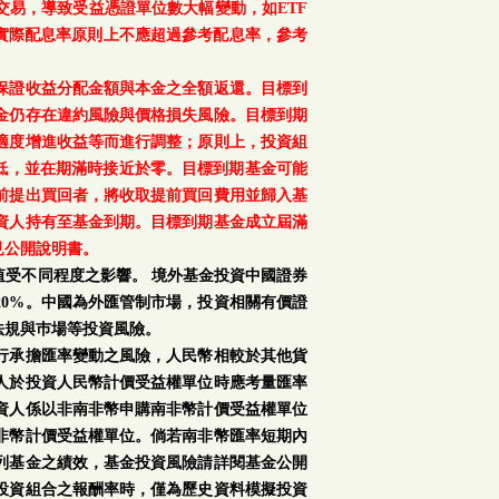
交易，導致受益憑證單位數大幅變動，如ETF
之實際配息率原則上不應超過參考配息率，參考
保證收益分配金額與本金之全額返還。目標到
金仍存在違約風險與價格損失風險。目標到期
適度增進收益等而進行調整；原則上，投資組
降低，並在期滿時接近於零。目標到期基金可能
前提出買回者，將收取提前買回費用並歸入基
資人持有至基金到期。目標到期基金成立屆滿
見公開說明書。
受不同程度之影響。 境外基金投資中國證券
0%。中國為外匯管制市場，投資相關有價證
法規與巿場等投資風險。
行承擔匯率變動之風險，人民幣相較於其他貨
人於投資人民幣計價受益權單位時應考量匯率
資人係以非南非幣申購南非幣計價受益權單位
非幣計價受益權單位。倘若南非幣匯率短期內
列基金之績效，基金投資風險請詳閱基金公開
投資組合之報酬率時，僅為歷史資料模擬投資