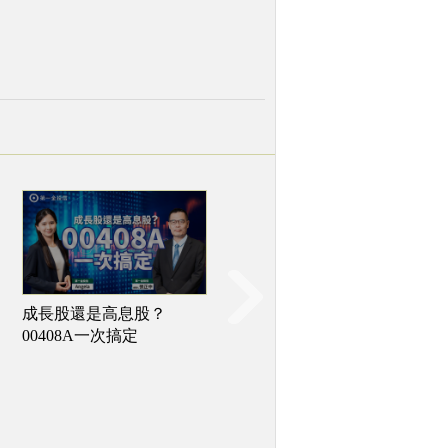
【影 / 經理人開講】台股
成長股還是高息股？
四萬點新紀元 主動選股捕
00408A一次搞定
捉強勢亮點