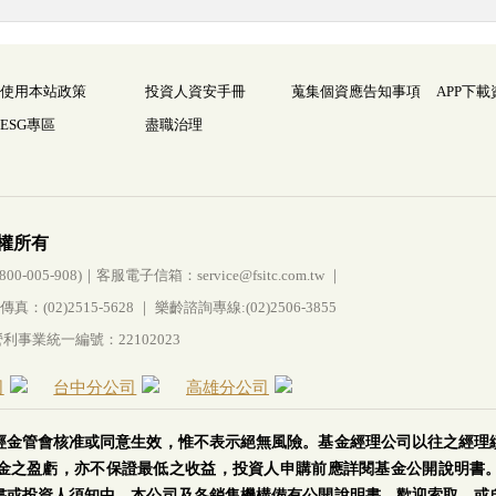
使用本站政策
投資人資安手冊
蒐集個資應告知事項
APP下載
ESG專區
盡職治理
權所有
005-908)｜客服電子信箱：service@fsitc.com.tw ｜
(02)2515-5628 ｜ 樂齡諮詢專線:(02)2506-3855
事業統一編號：22102023
司
台中分公司
高雄分公司
經金管會核准或同意生效，惟不表示絕無風險。基金經理公司以往之經理
金之盈虧，亦不保證最低之收益，投資人申購前應詳閱基金公開說明書
書或投資人須知中，本公司及各銷售機構備有公開說明書，歡迎索取，或