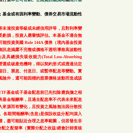
；基金或有因利率變動、債券交易市場流動性
等未達投資等級或未經信用評等，且對利率變
受虧損，投資人應審慎評估。本基金不適合無
美國 Rule 144A 債券（境內基金投資
務訊息揭露不完整或價格不透明導致高波動性
總損失吸收能力(Total Loss-Absorbing
、重大營運或破產危機時，得以契約形式或透過法定
期日、票息、付息日、或暫停配息等變動。實
風險外，還可能因標的股票價格波動而造成該
TF基金或子基金配息前已先扣除應負擔之相
表基金報酬率，且過去配息率不代表未來配息
入來源而有變化，且投資之風險無法因分散投
。各期間報酬率(含息)是假設收益分配均滾入
標，盡可能貼近合理之息率範圍，但若發生非
配之配發率（實際分配之收益/經會計師查核