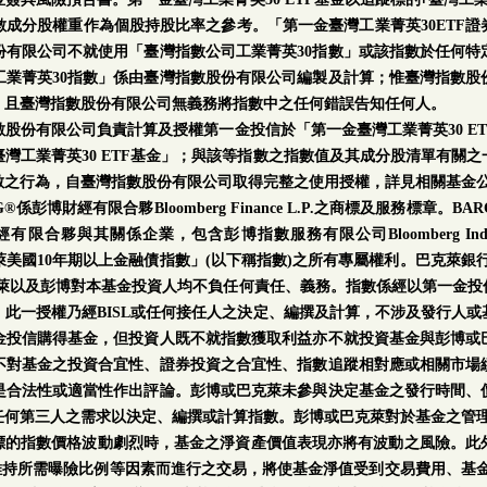
成分股權重作為個股持股比率之參考。「第一金臺灣工業菁英30ETF
份有限公司不就使用「臺灣指數公司工業菁英30指數」或該指數於任何特
業菁英30指數」係由臺灣指數股份有限公司編製及計算；惟臺灣指數股
；且臺灣指數股份有限公司無義務將指數中之任何錯誤告知任何人。
數股份有限公司負責計算及授權第一金投信於「第一金臺灣工業菁英30 E
灣工業菁英30 ETF基金」；與該等指數之指數值及其成分股清單有關
數之行為，自臺灣指數股份有限公司取得完整之使用授權，詳見相關基金
財經有限合夥Bloomberg Finance L.P.之商標及服務標章。BARCLAY
其關係企業，包含彭博指數服務有限公司Bloomberg Index Service
博巴克萊美國10年期以上金融債指數」(以下稱指數)之所有專屬權利。巴克萊
克萊以及彭博對本基金投資人均不負任何責任、義務。指數係經以第一金投
此一授權乃經BISL或任何接任人之決定、編撰及計算，不涉及發行人
金投信購得基金，但投資人既不就指數獲取利益亦不就投資基金與彭博或
不對基金之投資合宜性、證券投資之合宜性、指數追蹤相對應或相關市場
是合法性或適當性作出評論。彭博或巴克萊未參與決定基金之發行時間、
任何第三人之需求以決定、編撰或計算指數。彭博或巴克萊對於基金之管
此標的指數價格波動劇烈時，基金之淨資產價值表現亦將有波動之風險。此
維持所需曝險比例等因素而進行之交易，將使基金淨值受到交易費用、基