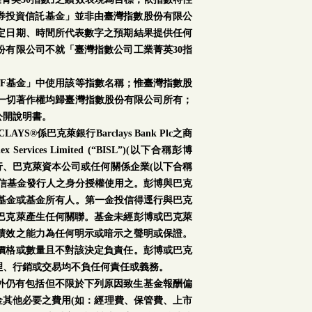
證券投資信託基金」並非由臺灣指數股份有限公
定日期、時間所代表數字之預期結果提供任何
份有限公司不就「臺灣指數公司工業菁英30指
TF基金」中使用該等指數名稱；惟臺灣指數股
之一切著作權均歸臺灣指數股份有限公司所有；
公開說明書。
S®係巴克萊銀行Barclays Bank Plc之商
s Limited (“BISL”)(以下合稱彭博
銀行、巴克萊資本公司或任何關係企業(以下合稱
信基金發行人之身分授權使用之。彭博與巴克
或基金或基金所有人。第一金投信得逕行與巴克
巴克萊產生任何關聯。基金未經彭博或巴克萊
績效之能力為任何明示或暗示之聲明或保證。
價格或數量且不對該決定負責任。彭博或巴克
理、行銷或交易均不負任何責任或義務。
外仍有包括但不限於下列原因致生基金報酬偏
金其他必要之費用(如：經理費、保管費、上市