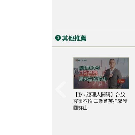
其他推薦
【影 / 經理人開講】台股
震盪不怕 工業菁英抓緊護
國群山