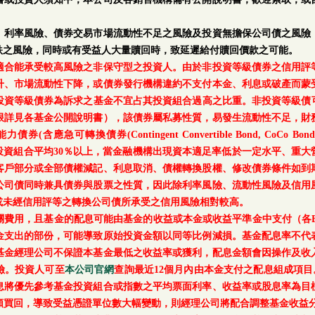
、利率風險、債券交易市場流動性不足之風險及投資無擔保公司債之風險
跌之風險，同時或有受益人大量贖回時，致延遲給付贖回價款之可能。
適合能承受較高風險之非保守型之投資人。由於非投資等級債券之信用評
升、市場流動性下降，或債券發行機構違約不支付本金、利息或破產而蒙
等級債券為訴求之基金不宜占其投資組合過高之比重。非投資等級債可能投資
上限詳見各基金公開說明書），該債券屬私募性質，易發生流動性不足，財
轉換債券(Contingent Convertible Bond, CoCo Bond)及具
每月底基金投資組合平均30％以上，當金融機構出現資本適足率低於一定水平
客戶部分或全部債權減記、利息取消、債權轉換股權、修改債券條件如到
公司債同時兼具債券與股票之性質，因此除利率風險、流動性風險及信用
或未經信用評等之轉換公司債所承受之信用風險相對較高。
關費用，且基金的配息可能由基金的收益或本金或收益平準金中支付（各E
金支出的部份，可能導致原始投資金額以同等比例減損。基金配息率不代
基金經理公司不保證本基金最低之收益率或獲利，配息金額會因操作及收
險。投資人可至
本公司官網
查詢最近12個月內由本金支付之配息組成項目
息將優先參考基金投資組合或指數之平均票面利率、收益率或股息率為目
額買回，導致受益憑證單位數大幅變動，則經理公司將配合調整基金收益分