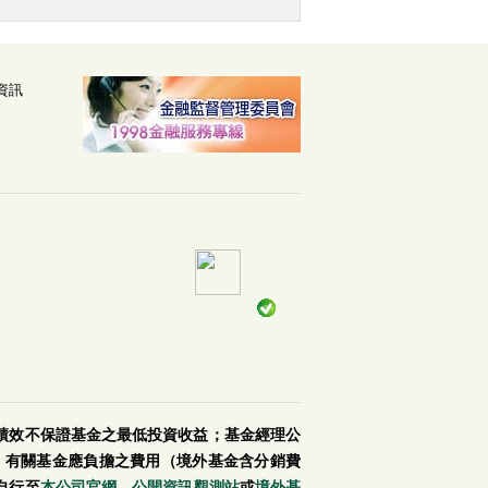
資訊
績效不保證基金之最低投資收益；基金經理公
。有關基金應負擔之費用（境外基金含分銷費
自行至
本公司官網
、
公開資訊觀測站
或
境外基