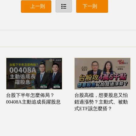
上一則
下一則
台股高檔，想要股息又怕
台股下半年怎麼佈局？
錯過漲勢？主動式、被動
00408A主動追成長躍股息
式ETF該怎麼搭？