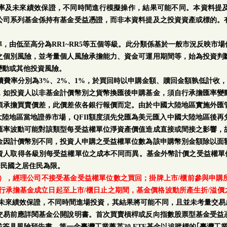
率及未來績效保證，不同時間進行模擬操作，結果可能不同。本資料提
公司系列基金係持有基金受益憑證，而非本資料提及之投資資產或標的。
。
，由低至高分為RR1~RR5等五個等級。此分類係基於一般市況反映市
之個別風險，並考量個人風險承擔能力、資金可運用期間等，始為投資判
變動或其他投資風險。
手續費率分別為3%、2%、1%，於買回時以申購金額、贖回金額孰低計收，
，如投資人以非基金計價幣別之貨幣換匯後申購基金，須自行承擔匯率變
須承擔買賣價差，此價差依各銀行報價而定。由於中國大陸地區實施外匯
中國大陸地區當地證券市場，QFII額度須先兌匯為美元匯入中國大陸地區後
匯率波動可能對該類型每受益權單位淨資產價值造成直接或間接之影響，
金因計價幣別不同，投資人申購之受益權單位數為該申購幣別金額除以面
人取得各級別每受益權單位之成本不同而異。基金外幣計價之受益權單位
華民國之居住民為限。
日），經理公司不接受基金受益權單位數之買回；掛牌上市/櫃前參與申
行承擔基金成立日起至上市/櫃日止之期間，基金價格波動所產生折/溢價
率及未來績效保證，不同時間進場投資，其結果將可能不同，且並未考量交易
交易前應詳閱基金公開說明書。首次買賣槓桿或反向指數股票型基金受益
簽具風險預告書。第一金臺灣工業菁英30 ETF基金以追蹤標的｢臺灣工業