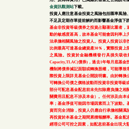
金資訊觀測站
下載。
投資人應注意基金投資之風險包括匯率風險
不足及定期存單提前解約而影響基金淨值下
基金非投資等級債券之投資占顯著比重者，
動的敏感度甚高，故本基金可能會因利率上
法承擔相關風險之投資人。投資人投資以非投資
比例最高可達基金總資產30％，實際投資
之風險。投資於金融機構發行具損失吸收能力債券(含應急可
Capacity,TLAC)債券)，過去1年
機制將債券減記面額或轉換股權，可能導致
際投資上限詳見基金公開說明書。由於轉換
可轉換公司債之價格波動而投資非投資等級
部分可配息基金配息前未先扣除應負擔之相
關費用且配息不涉及本金）。任何涉及由本
率；基金淨值可能因市場因素而上下波動。
資而完全消除，投資人仍應自行承擔相關風
再投資於本基金之期間累積報酬率。基金配
經理公司可控之因素，如配息前基金出現大