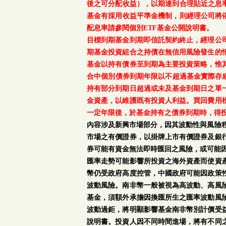
後之可分配收益），以期達到合理貼近之息率
基金有採用收益平準金機制，則經理公司將依
配息率請參閱個別ETF基金公開說明書。
目標到期基金到期即信託契約終止，經理公
期基金投資組合之持債在無信用風險發生的
基金以持有債券至到期為主要投資策略，惟
合中個別債券到期年限以不超過基金實際存續
持有部分到期日超過或未及基金到期日之單
金資產，以維護既有投資人利益。買回費用
一定年限後，於基金持有之債券到期時，得
內容涉及新興市場部分，因其波動性與風險
市場之有價證券，以掛牌上市有價證券及銀
券可能有資金無法即時匯回之風險，或可能
匯率走勢可能影響所投資之海外資產而使資
幣仍受政府高度控管，中國政府可能因政策
波動風險。南非幣一般被視為高波動、高風
基金，須額外承擔因換匯所生之匯率波動風
波動過鉅，將明顯影響基金南非幣別計價受
說明書。投資人因不同時間進場，將有不同