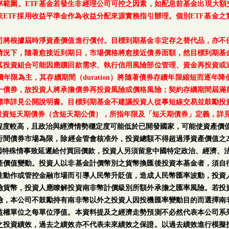
範圍。ETF基金若發生非經理公司可控之因素，如配息前基金出現大額
ETF採用收益平準金作為收益分配來源實務指引辦理。個別ETF基金
司將根據屆時淨資產價值進行償付。目標到期基金非定存之替代品，亦不
情況下，隨著愈接近到期日，市場價格將愈接近債券面額，然目標到期基
其投資組合可能因應贖回款需求、執行信用風險部位管理、資金再投資或
年限為主，其存續期間（duration）將隨著債券存續年限縮短而逐年
一債券，故投資人將承擔債券再投資風險或價格風險；契約存續期間屆滿
標準詳見公開說明書。目標到期基金不建議投資人從事短線交易並鼓勵投
投資短天期債券（含短天期公債），所指年限及「短天期債券」定義，詳
程度較高，且政治與經濟情勢穩定度可能低於已開發國家，可能使資產價值
行間債券市場為限，除經金管會核准外，投資總額不得超過淨資產價值之2
因特殊情事致延遲給付買回價款，投資人另須留意中國特定政治、經濟、
產價值變動。投資人以非基金計價幣別之貨幣換匯後投資本基金者，須自
性動作或管控金融市場而引導人民幣升貶值，造成人民幣匯率波動，投資
險貨幣，投資人應瞭解投資南非幣計價級別所額外承擔之匯率風險。若投
險，本公司不鼓勵持有南非幣以外之投資人因投機匯率變動目的而選擇南
益權單位之每單位淨值。本資料提及之經濟走勢預測不必然代表本公司系
之投資績效，過去之績效亦不代表未來績效之保證。以過去績效進行模擬