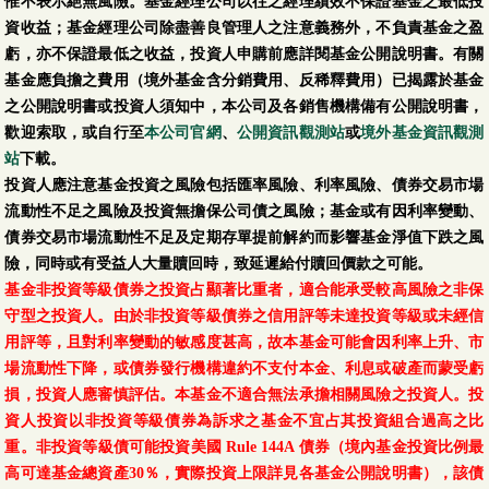
惟不表示絕無風險。基金經理公司以往之經理績效不保證基金之最低投
資收益；基金經理公司除盡善良管理人之注意義務外，不負責基金之盈
虧，亦不保證最低之收益，投資人申購前應詳閱基金公開說明書。有關
基金應負擔之費用（境外基金含分銷費用、反稀釋費用）已揭露於基金
之公開說明書或投資人須知中，本公司及各銷售機構備有公開說明書，
歡迎索取，或自行至
本公司官網
、
公開資訊觀測站
或
境外基金資訊觀測
站
下載。
投資人應注意基金投資之風險包括匯率風險、利率風險、債券交易市場
流動性不足之風險及投資無擔保公司債之風險；基金或有因利率變動、
債券交易市場流動性不足及定期存單提前解約而影響基金淨值下跌之風
險，同時或有受益人大量贖回時，致延遲給付贖回價款之可能。
基金非投資等級債券之投資占顯著比重者，適合能承受較高風險之非保
守型之投資人。由於非投資等級債券之信用評等未達投資等級或未經信
用評等，且對利率變動的敏感度甚高，故本基金可能會因利率上升、市
場流動性下降，或債券發行機構違約不支付本金、利息或破產而蒙受虧
損，投資人應審慎評估。本基金不適合無法承擔相關風險之投資人。投
資人投資以非投資等級債券為訴求之基金不宜占其投資組合過高之比
重。非投資等級債可能投資美國 Rule 144A 債券（境內基金投資比例最
高可達基金總資產30％，實際投資上限詳見各基金公開說明書），該債