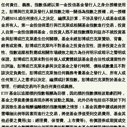
任何責任、義務。指數係經以第一金投信基金發行人之身分授權使用
之。彭博與巴克萊及發行人就指數之唯一關係為指數之授權，此一授權
乃經BISL或任何接任人之決定、編撰及計算，不涉及發行人或基金或基
金所有人。第一金投信得逕行與巴克萊或相關基金指數進行交易，投資
人自第一金投信購得基金，但投資人既不就指數獲取利益亦不就投資基
金與彭博或巴克萊產生任何關聯。基金未經彭博或巴克萊贊助、背書、
銷售或宣傳。彭博或巴克萊均不對基金之投資合宜性、證券投資之合宜
性、指數追蹤相對應或相關市場績效之能力為任何明示或暗示之聲明或
保證。彭博或巴克萊未對任何個人或實體就該基金是合法性或適當性作
出評論。彭博或巴克萊未參與決定基金之發行時間、價格或數量且不對
該決定負責任。彭博或巴克萊無任何義務考量基金之發行人、所有人或
任何第三人之需求以決定、編撰或計算指數。彭博或巴克萊對於基金之
管理、行銷或交易均不負任何責任或義務。
ETF基金以追蹤標的指數報酬為目標，因此標的指數價格波動劇烈時，
基金之淨資產價值表現亦將有波動之風險。此外仍有包括但不限於下列
原因致生基金報酬偏離標的指數報酬之情形：1.基金因應申贖或維持所
需曝險比例等因素而進行之交易，將使基金淨值受到交易費用、基金其
他必要之費用(如：經理費、保管費、上市費等)、有價證券或期貨成交