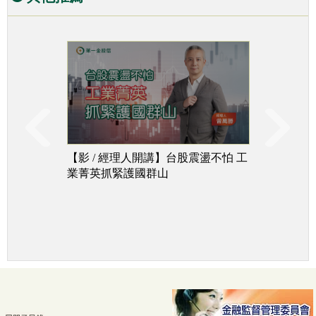
【影 / 經理人開講】台股震盪不怕 工
台股下
業菁英抓緊護國群山
追成長