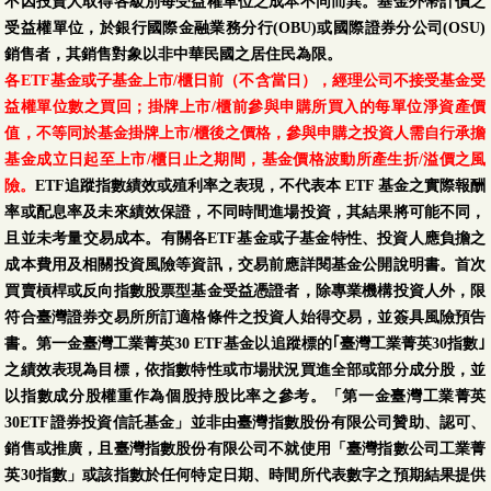
不因投資人取得各級別每受益權單位之成本不同而異。基金外幣計價之
受益權單位，於銀行國際金融業務分行(OBU)或國際證券分公司(OSU)
銷售者，其銷售對象以非中華民國之居住民為限。
各ETF基金或子基金上市/櫃日前（不含當日），經理公司不接受基金受
益權單位數之買回；掛牌上市/櫃前參與申購所買入的每單位淨資產價
值，不等同於基金掛牌上市/櫃後之價格，參與申購之投資人需自行承擔
基金成立日起至上市/櫃日止之期間，基金價格波動所產生折/溢價之風
險。
ETF追蹤指數績效或殖利率之表現，不代表本 ETF 基金之實際報酬
率或配息率及未來績效保證，不同時間進場投資，其結果將可能不同，
且並未考量交易成本。有關各ETF基金或子基金特性、投資人應負擔之
成本費用及相關投資風險等資訊，交易前應詳閱基金公開說明書。首次
買賣槓桿或反向指數股票型基金受益憑證者，除專業機構投資人外，限
符合臺灣證券交易所所訂適格條件之投資人始得交易，並簽具風險預告
書。第一金臺灣工業菁英30 ETF基金以追蹤標的｢臺灣工業菁英30指數｣
之績效表現為目標，依指數特性或市場狀況買進全部或部分成分股，並
以指數成分股權重作為個股持股比率之參考。「第一金臺灣工業菁英
30ETF證券投資信託基金」並非由臺灣指數股份有限公司贊助、認可、
銷售或推廣，且臺灣指數股份有限公司不就使用「臺灣指數公司工業菁
英30指數」或該指數於任何特定日期、時間所代表數字之預期結果提供