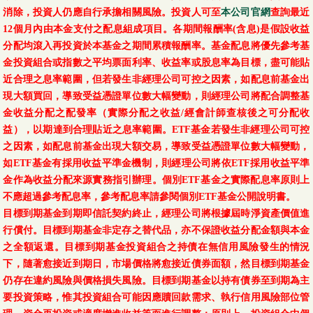
消除，投資人仍應自行承擔相關風險。投資人可至
本公司官網
查詢最近
12個月內由本金支付之配息組成項目。各期間報酬率(含息)是假設收益
分配均滾入再投資於本基金之期間累積報酬率。基金配息將優先參考基
金投資組合或指數之平均票面利率、收益率或股息率為目標，盡可能貼
近合理之息率範圍，但若發生非經理公司可控之因素，如配息前基金出
現大額買回，導致受益憑證單位數大幅變動，則經理公司將配合調整基
金收益分配之配發率（實際分配之收益/經會計師查核後之可分配收
益），以期達到合理貼近之息率範圍。ETF基金若發生非經理公司可控
之因素，如配息前基金出現大額交易，導致受益憑證單位數大幅變動，
如ETF基金有採用收益平準金機制，則經理公司將依ETF採用收益平準
金作為收益分配來源實務指引辦理。個別ETF基金之實際配息率原則上
不應超過參考配息率，參考配息率請參閱個別ETF基金公開說明書。
目標到期基金到期即信託契約終止，經理公司將根據屆時淨資產價值進
行償付。目標到期基金非定存之替代品，亦不保證收益分配金額與本金
之全額返還。目標到期基金投資組合之持債在無信用風險發生的情況
下，隨著愈接近到期日，市場價格將愈接近債券面額，然目標到期基金
仍存在違約風險與價格損失風險。目標到期基金以持有債券至到期為主
要投資策略，惟其投資組合可能因應贖回款需求、執行信用風險部位管