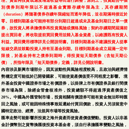
理、資金再投資或適度增進收益等而進行調整；原則上，投資組合中個
別債券到期年限以不超過基金實際存續年限為主，其存續期間
（duration）將隨著債券存續年限縮短而逐年降低，並在期滿時接近於
零。目標到期基金可能持有部分到期日超過或未及基金到期日之單一債
券，故投資人將承擔債券再投資風險或價格風險；契約存續期間屆滿前
提出買回者，將收取提前買回費用並歸入基金資產，以維護既有投資人
利益。買回費用標準詳見公開說明書。目標到期基金不建議投資人從事
短線交易並鼓勵投資人持有至基金到期。目標到期基金成立屆滿一定年
限後，於基金持有之債券到期時，得投資短天期債券（含短天期公
債），所指年限及「短天期債券」定義，詳見公開說明書。
內容涉及新興市場部分，因其波動性與風險程度較高，且政治與經濟情
勢穩定度可能低於已開發國家，可能使資產價值受不同程度之影響。 境
外基金投資中國證券市場之有價證券，以掛牌上市有價證券及銀行間債
券市場為限，除經金管會核准外，投資總額不得超過淨資產價值之
20%。中國為外匯管制市場，投資相關有價證券可能有資金無法即時匯
回之風險，或可能因特殊情事致延遲給付買回價款，投資人另須留意中
國特定政治、經濟、法規與巿場等投資風險。
匯率走勢可能影響所投資之海外資產而使資產價值變動。投資人以非基
金計價幣別之貨幣換匯後投資本基金者，須自行承擔匯率變動之風險，