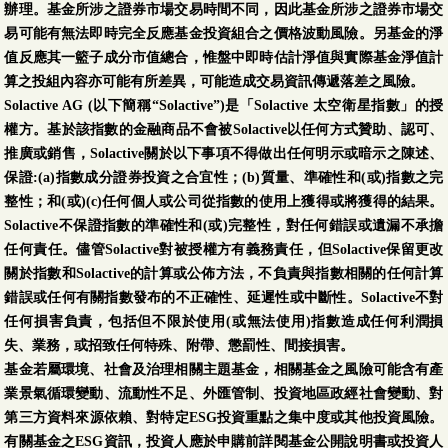
辦理。基金所涉之證券市場交易時間不同，因此基金所涉之證券市場交
易可能有無法即時完全反應基金投資組合之價格波動風險。另基金的淨
值反應其一籃子成分市值總合，惟盤中即時估計淨值與實際基金淨值計
算之投組內容亦可能有所差異，可能造成交易資訊傳遞落差之風險。
Solactive AG (以下簡稱“Solactive”)是「Solactive 太空衛星指數」的授
權方。基於該指數的金融商品不會被Solactive以任何方式贊助、認可、
推廣或銷售，Solactive關於以下事項不得做出任何明示或暗示之陳述、
保證:(a)指數成分證券投資之合宜性；(b)質量、準確性和(或)指數之完
整性；和(或)(c)任何個人或公司從指數的使用上獲得或將獲得的結果。
Solactive不保證指數的準確性和(或)完整性，對任何錯誤或遺漏不承擔
任何責任。儘管Solactive對被授權方有義務責任，但Solactive保留更改
關於指數和Solactive的計算或公佈方法，不負責與指數相關的任何計算
錯誤或任何有關指數發布的不正確性、延遲性或中斷性。Solactive不對
任何損害負責，包括但不限於使用(或無法使用)指數造成任何利潤損
失、業務，或招致任何特殊、附帶、懲罰性、間接損害。
基金若屬環境、社會及治理相關主題基金，相關基金之風險可能含有產
業景氣循環變動、流動性不足、外匯管制、投資地區政經社會變動、對
第三方資料來源依賴、對特定ESG投資重點之集中度或其他投資風險。
有關基金之ESG資訊，投資人應於申購前詳閱基金公開說明書或投資人