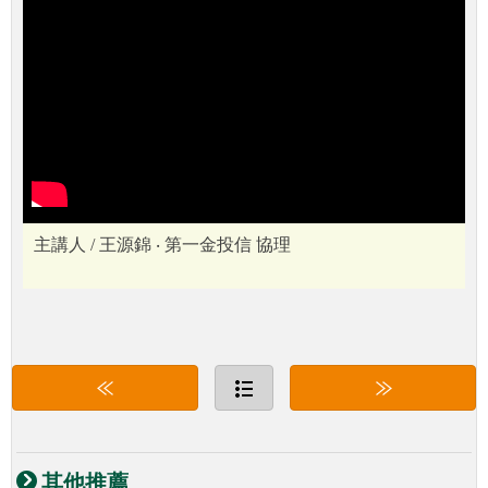
主講人 / 王源錦 ‧ 第一金投信 協理
其他推薦