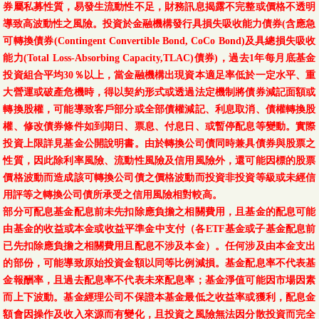
券屬私募性質，易發生流動性不足，財務訊息揭露不完整或價格不透明
導致高波動性之風險。投資於金融機構發行具損失吸收能力債券(含應急
可轉換債券(Contingent Convertible Bond, CoCo Bond)及具總損失吸收
能力(Total Loss-Absorbing Capacity,TLAC)債券)，過去1年每月底基金
投資組合平均30％以上，當金融機構出現資本適足率低於一定水平、重
大營運或破產危機時，得以契約形式或透過法定機制將債券減記面額或
轉換股權，可能導致客戶部分或全部債權減記、利息取消、債權轉換股
權、修改債券條件如到期日、票息、付息日、或暫停配息等變動。實際
投資上限詳見基金公開說明書。由於轉換公司債同時兼具債券與股票之
性質，因此除利率風險、流動性風險及信用風險外，還可能因標的股票
價格波動而造成該可轉換公司債之價格波動而投資非投資等級或未經信
用評等之轉換公司債所承受之信用風險相對較高。
部分可配息基金配息前未先扣除應負擔之相關費用，且基金的配息可能
由基金的收益或本金或收益平準金中支付（各ETF基金或子基金配息前
已先扣除應負擔之相關費用且配息不涉及本金）。任何涉及由本金支出
的部份，可能導致原始投資金額以同等比例減損。基金配息率不代表基
金報酬率，且過去配息率不代表未來配息率；基金淨值可能因市場因素
而上下波動。基金經理公司不保證本基金最低之收益率或獲利，配息金
額會因操作及收入來源而有變化，且投資之風險無法因分散投資而完全