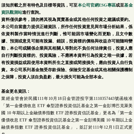
須知所載之所有特色及目標等資訊，可至
本公司官網ESG專區
或至
基金
資訊觀測站
進行查詢。
資料僅供參考，請勿將其視為買賣基金或其他任何投資之建議或要約。
本公司自當盡力提供正確資訊，所作任何投資意見與市場分析結果，係
依資料製作當時情況進行判斷，惟可能因市場變化而更動，且文中數
據、預測或意見可能有脫漏、錯誤，投資標的價格與收益亦可能隨時變
動，本公司或關係企業與其相關人等對此不負任何法律責任，投資人應
自行判斷投資標的、投資風險，不應將本資料引為投資之唯一依據，若
有投資損益或因使用本資料所生之直接或間接損失，應由投資人自行負
責。本公司系列基金無受存款保險、保險安定基金或其他相關保護機制
之保障，投資人須自負盈虧，最大損失可能為全部本金。
基金更名資訊：
業經金管會於民國111年10月18日金管證投字第1110357443號函核准
「第一金優債收息 ETF 傘型證券投資信託基金之第一金彭博巴克萊美
國 10 年期以上金融債券指數 ETF 證券投資信託基金」更名為「第一金
優債收息 ETF 傘型證券投資信託基金之第一金彭博美國 10 年期以上金
融債券指數 ETF 證券投資信託基金」，並訂於111年12月1日正式更