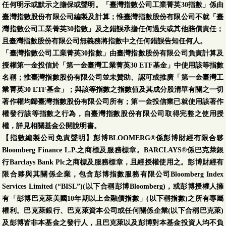
任何明示或默示之擔保或聲明。「臺灣指數公司工業菁英30指數」係由
臺灣指數股份有限公司編製及計算；惟臺灣指數股份有限公司不就「臺
灣指數公司工業菁英30指數」及之錯誤承擔任何過失或其他賠償責任；
且臺灣指數股份有限公司無義務將指數中之任何錯誤告知任何人。
「臺灣指數公司工業菁英30指數」由臺灣指數股份有限公司負責計算及
授權第一金投信於「第一金臺灣工業菁英30 ETF基金」中使用該等指數
名稱；惟臺灣指數股份有限公司並未贊助、認可或推廣「第一金臺灣工
業菁英30 ETF基金」；與該等指數之指數值及其成分股清單有關之一切
著作權均歸臺灣指數股份有限公司所有；第一金投信業已就使用該著作
權發行該等指數之行為，自臺灣指數股份有限公司取得完整之使用授
權，詳見相關基金公開說明書。
【指數編製公司免責聲明】彭博BLOOMERG®係彭博財經有限合夥
Bloomberg Finance L.P.之商標及服務標章。BARCLAYS®係巴克萊銀
行Barclays Bank Plc之商標及服務標章，且經授權使用之。彭博財經有
限合夥與其關係企業，包含彭博指數服務有限公司Bloomberg Index
Services Limited (“BISL”)(以下合稱彭博Bloomberg)，或彭博授權人擁
有「彭博巴克萊美國10年期以上金融債指數」(以下稱指數)之所有專屬
權利。巴克萊銀行、巴克萊資本公司或任何關係企業(以下合稱巴克萊)
及彭博皆非本基金之發行人，且巴克萊以及彭博對本基金投資人均不負