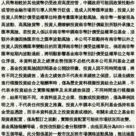
人民幣相較於其他貨幣仍受政府高度控管，中國政府可能因政策性動作
或管控金融市場而引導人民幣升貶值，造成人民幣匯率波動，投資人於
投資人民幣計價受益權單位時應考量匯率波動風險。南非幣一般被視為
高波動、高風險貨幣，投資人應瞭解投資南非幣計價級別所額外承擔之
匯率風險。若投資人係以非南非幣申購南非幣計價受益權單位基金，須
額外承擔因換匯所生之匯率波動風險，本公司不鼓勵持有南非幣以外之
投資人因投機匯率變動目的而選擇南非幣計價受益權單位。倘若南非幣
匯率短期內波動過鉅，將明顯影響基金南非幣別計價受益權單位之每單
位淨值。本資料提及之經濟走勢預測不必然代表本公司系列基金之績
效，基金投資風險請詳閱基金公開說明書。投資人因不同時間進場，將
有不同之投資績效，過去之績效亦不代表未來績效之保證。以過去績效
進行模擬投資組合之報酬率時，僅為歷史資料模擬投資組合之結果，不
代表本投資組合之實際報酬率及未來績效保證，不同時間進行模擬操
作，結果可能不同。本資料提及之企業、指數或投資標的，僅為舉例說
明之用，不代表任何投資之推薦。投資人申購本公司系列基金係持有基
金受益憑證，而非本資料提及之投資資產或標的。有關未成立之基金初
期資產配置，僅為暫訂之規劃，實際投資配置可能依市場狀況而改變。
基金風險報酬等級，依投信投顧公會分類標準，由低至高分為RR1~RR5
等五個等級。此分類係基於一般市況反映市場價格波動風險，無法涵蓋