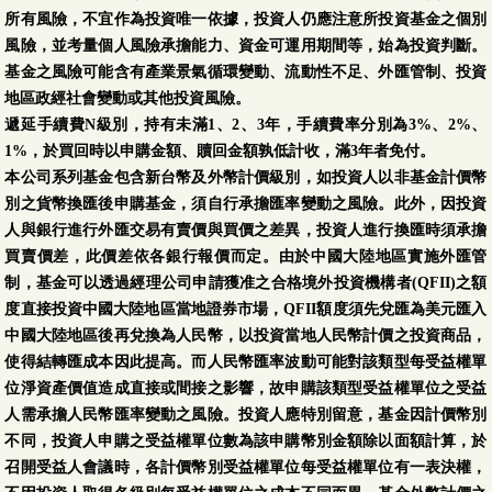
所有風險，不宜作為投資唯一依據，投資人仍應注意所投資基金之個別
風險，並考量個人風險承擔能力、資金可運用期間等，始為投資判斷。
基金之風險可能含有產業景氣循環變動、流動性不足、外匯管制、投資
地區政經社會變動或其他投資風險。
遞延手續費N級別，持有未滿1、2、3年，手續費率分別為3%、2%、
1%，於買回時以申購金額、贖回金額孰低計收，滿3年者免付。
本公司系列基金包含新台幣及外幣計價級別，如投資人以非基金計價幣
別之貨幣換匯後申購基金，須自行承擔匯率變動之風險。此外，因投資
人與銀行進行外匯交易有賣價與買價之差異，投資人進行換匯時須承擔
買賣價差，此價差依各銀行報價而定。由於中國大陸地區實施外匯管
制，基金可以透過經理公司申請獲准之合格境外投資機構者(QFII)之額
度直接投資中國大陸地區當地證券市場，QFII額度須先兌匯為美元匯入
中國大陸地區後再兌換為人民幣，以投資當地人民幣計價之投資商品，
使得結轉匯成本因此提高。而人民幣匯率波動可能對該類型每受益權單
位淨資產價值造成直接或間接之影響，故申購該類型受益權單位之受益
人需承擔人民幣匯率變動之風險。投資人應特別留意，基金因計價幣別
不同，投資人申購之受益權單位數為該申購幣別金額除以面額計算，於
召開受益人會議時，各計價幣別受益權單位每受益權單位有一表決權，