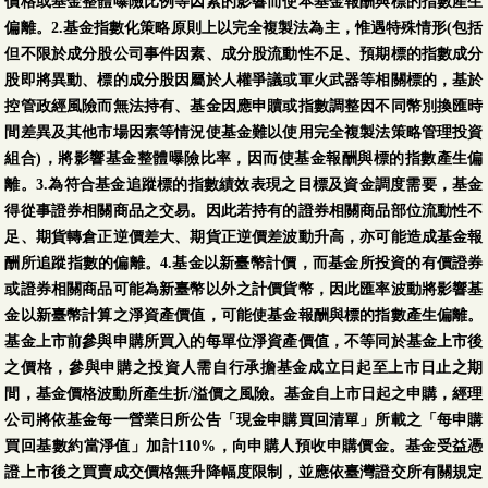
價格或基金整體曝險比例等因素的影響而使本基金報酬與標的指數產生
偏離。2.基金指數化策略原則上以完全複製法為主，惟遇特殊情形(包括
但不限於成分股公司事件因素、成分股流動性不足、預期標的指數成分
股即將異動、標的成分股因屬於人權爭議或軍火武器等相關標的，基於
控管政經風險而無法持有、基金因應申贖或指數調整因不同幣別換匯時
間差異及其他市場因素等情況使基金難以使用完全複製法策略管理投資
組合)，將影響基金整體曝險比率，因而使基金報酬與標的指數產生偏
離。3.為符合基金追蹤標的指數績效表現之目標及資金調度需要，基金
得從事證券相關商品之交易。因此若持有的證券相關商品部位流動性不
足、期貨轉倉正逆價差大、期貨正逆價差波動升高，亦可能造成基金報
酬所追蹤指數的偏離。4.基金以新臺幣計價，而基金所投資的有價證券
或證券相關商品可能為新臺幣以外之計價貨幣，因此匯率波動將影響基
金以新臺幣計算之淨資產價值，可能使基金報酬與標的指數產生偏離。
基金上市前參與申購所買入的每單位淨資產價值，不等同於基金上市後
之價格，參與申購之投資人需自行承擔基金成立日起至上市日止之期
間，基金價格波動所產生折/溢價之風險。基金自上市日起之申購，經理
公司將依基金每一營業日所公告「現金申購買回清單」所載之「每申購
買回基數約當淨值」加計110%，向申購人預收申購價金。基金受益憑
證上市後之買賣成交價格無升降幅度限制，並應依臺灣證交所有關規定