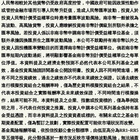
人民幣相較於其他貨幣仍受政府高度控管，中國政府可能因政策性動作
或管控金融市場而引導人民幣升貶值，造成人民幣匯率波動，投資人於
投資人民幣計價受益權單位時應考量匯率波動風險。南非幣一般被視為
高波動、高風險貨幣，投資人應瞭解投資南非幣計價級別所額外承擔之
匯率風險。若投資人係以非南非幣申購南非幣計價受益權單位基金，須
額外承擔因換匯所生之匯率波動風險，本公司不鼓勵持有南非幣以外之
投資人因投機匯率變動目的而選擇南非幣計價受益權單位。倘若南非幣
匯率短期內波動過鉅，將明顯影響基金南非幣別計價受益權單位之每單
位淨值。本資料提及之經濟走勢預測不必然代表本公司系列基金之績
效，基金投資風險請詳閱基金公開說明書。投資人因不同時間進場，將
有不同之投資績效，過去之績效亦不代表未來績效之保證。以過去績效
進行模擬投資組合之報酬率時，僅為歷史資料模擬投資組合之結果，不
代表本投資組合之實際報酬率及未來績效保證，不同時間進行模擬操
作，結果可能不同。本資料提及之企業、指數或投資標的，僅為舉例說
明之用，不代表任何投資之推薦。投資人申購本公司系列基金係持有基
金受益憑證，而非本資料提及之投資資產或標的。有關未成立之基金初
期資產配置，僅為暫訂之規劃，實際投資配置可能依市場狀況而改變。
基金風險報酬等級，依投信投顧公會分類標準，由低至高分為RR1~RR5
等五個等級。此分類係基於一般市況反映市場價格波動風險，無法涵蓋