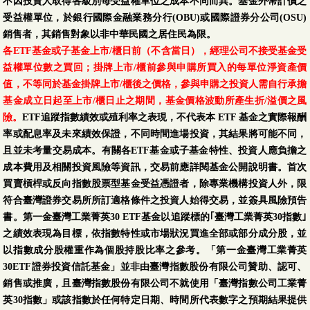
不因投資人取得各級別每受益權單位之成本不同而異。基金外幣計價之
受益權單位，於銀行國際金融業務分行(OBU)或國際證券分公司(OSU)
銷售者，其銷售對象以非中華民國之居住民為限。
各ETF基金或子基金上市/櫃日前（不含當日），經理公司不接受基金受
益權單位數之買回；掛牌上市/櫃前參與申購所買入的每單位淨資產價
值，不等同於基金掛牌上市/櫃後之價格，參與申購之投資人需自行承擔
基金成立日起至上市/櫃日止之期間，基金價格波動所產生折/溢價之風
險。
ETF追蹤指數績效或殖利率之表現，不代表本 ETF 基金之實際報酬
率或配息率及未來績效保證，不同時間進場投資，其結果將可能不同，
且並未考量交易成本。有關各ETF基金或子基金特性、投資人應負擔之
成本費用及相關投資風險等資訊，交易前應詳閱基金公開說明書。首次
買賣槓桿或反向指數股票型基金受益憑證者，除專業機構投資人外，限
符合臺灣證券交易所所訂適格條件之投資人始得交易，並簽具風險預告
書。第一金臺灣工業菁英30 ETF基金以追蹤標的｢臺灣工業菁英30指數｣
之績效表現為目標，依指數特性或市場狀況買進全部或部分成分股，並
以指數成分股權重作為個股持股比率之參考。「第一金臺灣工業菁英
30ETF證券投資信託基金」並非由臺灣指數股份有限公司贊助、認可、
銷售或推廣，且臺灣指數股份有限公司不就使用「臺灣指數公司工業菁
英30指數」或該指數於任何特定日期、時間所代表數字之預期結果提供