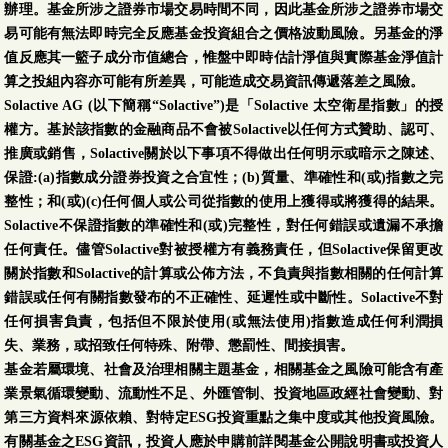
辦理。基金所涉之證券市場交易時間不同，因此基金所涉之證券市場交
易可能有無法即時完全反應基金投資組合之價格波動風險。另基金的淨
值反應其一籃子成分市值總合，惟盤中即時估計淨值與實際基金淨值計
算之投組內容亦可能有所差異，可能造成交易資訊傳遞落差之風險。
Solactive AG (以下簡稱“Solactive”)是「Solactive 太空衛星指數」的授
權方。基於該指數的金融商品不會被Solactive以任何方式贊助、認可、
推廣或銷售，Solactive關於以下事項不得做出任何明示或暗示之陳述、
保證:(a)指數成分證券投資之合宜性；(b)質量、準確性和(或)指數之完
整性；和(或)(c)任何個人或公司從指數的使用上獲得或將獲得的結果。
Solactive不保證指數的準確性和(或)完整性，對任何錯誤或遺漏不承擔
任何責任。儘管Solactive對被授權方有義務責任，但Solactive保留更改
關於指數和Solactive的計算或公佈方法，不負責與指數相關的任何計算
錯誤或任何有關指數發布的不正確性、延遲性或中斷性。Solactive不對
任何損害負責，包括但不限於使用(或無法使用)指數造成任何利潤損
失、業務，或招致任何特殊、附帶、懲罰性、間接損害。
基金若屬環境、社會及治理相關主題基金，相關基金之風險可能含有產
業景氣循環變動、流動性不足、外匯管制、投資地區政經社會變動、對
第三方資料來源依賴、對特定ESG投資重點之集中度或其他投資風險。
有關基金之ESG資訊，投資人應於申購前詳閱基金公開說明書或投資人