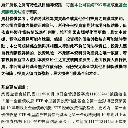
須知所載之所有特色及目標等資訊，可至
本公司官網ESG專區
或至
基金
資訊觀測站
進行查詢。
資料僅供參考，請勿將其視為買賣基金或其他任何投資之建議或要約。
本公司自當盡力提供正確資訊，所作任何投資意見與市場分析結果，係
依資料製作當時情況進行判斷，惟可能因市場變化而更動，且文中數
據、預測或意見可能有脫漏、錯誤，投資標的價格與收益亦可能隨時變
動，本公司或關係企業與其相關人等對此不負任何法律責任，投資人應
自行判斷投資標的、投資風險，不應將本資料引為投資之唯一依據，若
有投資損益或因使用本資料所生之直接或間接損失，應由投資人自行負
責。本公司系列基金無受存款保險、保險安定基金或其他相關保護機制
之保障，投資人須自負盈虧，最大損失可能為全部本金。
基金更名資訊：
業經金管會於民國111年10月18日金管證投字第1110357443號函核准
「第一金優債收息 ETF 傘型證券投資信託基金之第一金彭博巴克萊美
國 10 年期以上金融債券指數 ETF 證券投資信託基金」更名為「第一金
優債收息 ETF 傘型證券投資信託基金之第一金彭博美國 10 年期以上金
融債券指數 ETF 證券投資信託基金」，並訂於111年12月1日正式更