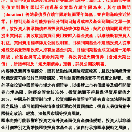
理、資金再投資或適度增進收益等而進行調整；原則上，投資組合中個
別債券到期年限以不超過基金實際存續年限為主，其存續期間
（duration）將隨著債券存續年限縮短而逐年降低，並在期滿時接近於
零。目標到期基金可能持有部分到期日超過或未及基金到期日之單一債
券，故投資人將承擔債券再投資風險或價格風險；契約存續期間屆滿前
提出買回者，將收取提前買回費用並歸入基金資產，以維護既有投資人
利益。買回費用標準詳見公開說明書。目標到期基金不建議投資人從事
短線交易並鼓勵投資人持有至基金到期。目標到期基金成立屆滿一定年
限後，於基金持有之債券到期時，得投資短天期債券（含短天期公
債），所指年限及「短天期債券」定義，詳見公開說明書。
內容涉及新興市場部分，因其波動性與風險程度較高，且政治與經濟情
勢穩定度可能低於已開發國家，可能使資產價值受不同程度之影響。 境
外基金投資中國證券市場之有價證券，以掛牌上市有價證券及銀行間債
券市場為限，除經金管會核准外，投資總額不得超過淨資產價值之
20%。中國為外匯管制市場，投資相關有價證券可能有資金無法即時匯
回之風險，或可能因特殊情事致延遲給付買回價款，投資人另須留意中
國特定政治、經濟、法規與巿場等投資風險。
匯率走勢可能影響所投資之海外資產而使資產價值變動。投資人以非基
金計價幣別之貨幣換匯後投資本基金者，須自行承擔匯率變動之風險，