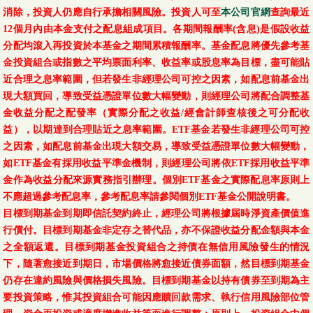
消除，投資人仍應自行承擔相關風險。投資人可至
本公司官網
查詢最近
12個月內由本金支付之配息組成項目。各期間報酬率(含息)是假設收益
分配均滾入再投資於本基金之期間累積報酬率。基金配息將優先參考基
金投資組合或指數之平均票面利率、收益率或股息率為目標，盡可能貼
近合理之息率範圍，但若發生非經理公司可控之因素，如配息前基金出
現大額買回，導致受益憑證單位數大幅變動，則經理公司將配合調整基
金收益分配之配發率（實際分配之收益/經會計師查核後之可分配收
益），以期達到合理貼近之息率範圍。ETF基金若發生非經理公司可控
之因素，如配息前基金出現大額交易，導致受益憑證單位數大幅變動，
如ETF基金有採用收益平準金機制，則經理公司將依ETF採用收益平準
金作為收益分配來源實務指引辦理。個別ETF基金之實際配息率原則上
不應超過參考配息率，參考配息率請參閱個別ETF基金公開說明書。
目標到期基金到期即信託契約終止，經理公司將根據屆時淨資產價值進
行償付。目標到期基金非定存之替代品，亦不保證收益分配金額與本金
之全額返還。目標到期基金投資組合之持債在無信用風險發生的情況
下，隨著愈接近到期日，市場價格將愈接近債券面額，然目標到期基金
仍存在違約風險與價格損失風險。目標到期基金以持有債券至到期為主
要投資策略，惟其投資組合可能因應贖回款需求、執行信用風險部位管