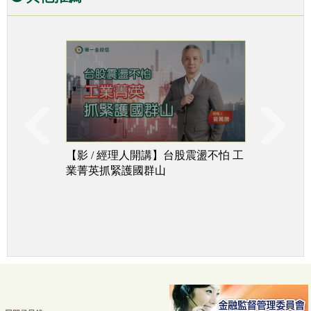
【影 / 經理人開講】台股震盪不怕 工
台股下
業菁英抓緊護國群山
追成長