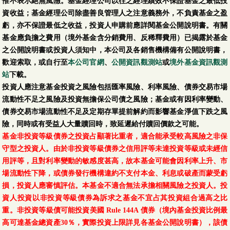
惟不表示絕無風險。基金經理公司以往之經理績效不保證基金之最低投
資收益；基金經理公司除盡善良管理人之注意義務外，不負責基金之盈
虧，亦不保證最低之收益，投資人申購前應詳閱基金公開說明書。有關
基金應負擔之費用（境外基金含分銷費用、反稀釋費用）已揭露於基金
之公開說明書或投資人須知中，本公司及各銷售機構備有公開說明書，
歡迎索取，或自行至
本公司官網
、
公開資訊觀測站
或
境外基金資訊觀測
站
下載。
投資人應注意基金投資之風險包括匯率風險、利率風險、債券交易市場
流動性不足之風險及投資無擔保公司債之風險；基金或有因利率變動、
債券交易市場流動性不足及定期存單提前解約而影響基金淨值下跌之風
險，同時或有受益人大量贖回時，致延遲給付贖回價款之可能。
基金非投資等級債券之投資占顯著比重者，適合能承受較高風險之非保
守型之投資人。由於非投資等級債券之信用評等未達投資等級或未經信
用評等，且對利率變動的敏感度甚高，故本基金可能會因利率上升、市
場流動性下降，或債券發行機構違約不支付本金、利息或破產而蒙受虧
損，投資人應審慎評估。本基金不適合無法承擔相關風險之投資人。投
資人投資以非投資等級債券為訴求之基金不宜占其投資組合過高之比
重。非投資等級債可能投資美國 Rule 144A 債券（境內基金投資比例最
高可達基金總資產30％，實際投資上限詳見各基金公開說明書），該債