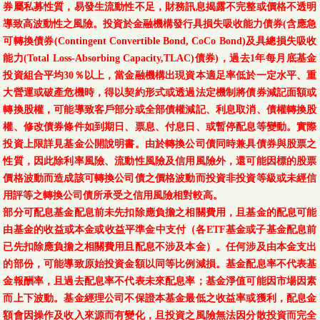
券屬私募性質，易發生流動性不足，財務訊息揭露不完整或價格不透明
導致高波動性之風險。投資於金融機構發行具損失吸收能力債券(含應急
可轉換債券(Contingent Convertible Bond, CoCo Bond)及具總損失吸收
能力(Total Loss-Absorbing Capacity,TLAC)債券)，過去1年每月底基金
投資組合平均30％以上，當金融機構出現資本適足率低於一定水平、重
大營運或破產危機時，得以契約形式或透過法定機制將債券減記面額或
轉換股權，可能導致客戶部分或全部債權減記、利息取消、債權轉換股
權、修改債券條件如到期日、票息、付息日、或暫停配息等變動。實際
投資上限詳見基金公開說明書。由於轉換公司債同時兼具債券與股票之
性質，因此除利率風險、流動性風險及信用風險外，還可能因標的股票
價格波動而造成該可轉換公司債之價格波動而投資非投資等級或未經信
用評等之轉換公司債所承受之信用風險相對較高。
部分可配息基金配息前未先扣除應負擔之相關費用，且基金的配息可能
由基金的收益或本金或收益平準金中支付（各ETF基金或子基金配息前
已先扣除應負擔之相關費用且配息不涉及本金）。任何涉及由本金支出
的部份，可能導致原始投資金額以同等比例減損。基金配息率不代表基
金報酬率，且過去配息率不代表未來配息率；基金淨值可能因市場因素
而上下波動。基金經理公司不保證本基金最低之收益率或獲利，配息金
額會因操作及收入來源而有變化，且投資之風險無法因分散投資而完全