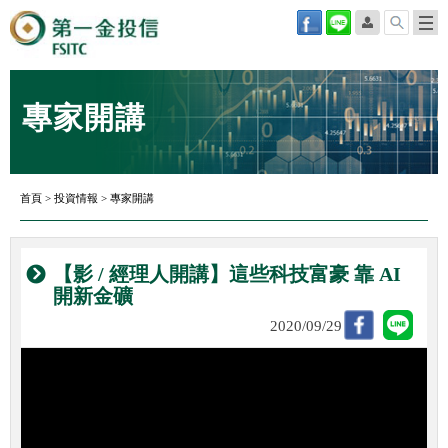
專家開講
首頁
>
投資情報
>
專家開講
【影 / 經理人開講】這些科技富豪 靠 AI
開新金礦
2020/09/29