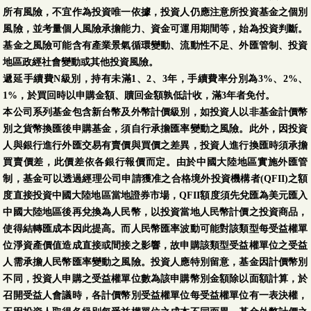
所有風險，不宜作為投資唯一依據，投資人仍應注意所投資基金之個別
風險，並考量個人風險承擔能力、資金可運用期間等，始為投資判斷。
基金之風險可能含有產業景氣循環變動、流動性不足、外匯管制、投資
地區政經社會變動或其他投資風險。
遞延手續費N級別，持有未滿1、2、3年，手續費率分別為3%、2%、
1%，於買回時以申購金額、贖回金額孰低計收，滿3年者免付。
本公司系列基金包含新台幣及外幣計價級別，如投資人以非基金計價幣
別之貨幣換匯後申購基金，須自行承擔匯率變動之風險。此外，因投資
人與銀行進行外匯交易有賣價與買價之差異，投資人進行換匯時須承擔
買賣價差，此價差依各銀行報價而定。由於中國大陸地區實施外匯管
制，基金可以透過經理公司申請獲准之合格境外投資機構者(QFII)之額
度直接投資中國大陸地區當地證券市場，QFII額度須先兌匯為美元匯入
中國大陸地區後再兌換為人民幣，以投資當地人民幣計價之投資商品，
使得結轉匯成本因此提高。而人民幣匯率波動可能對該類型每受益權單
位淨資產價值造成直接或間接之影響，故申購該類型受益權單位之受益
人需承擔人民幣匯率變動之風險。投資人應特別留意，基金因計價幣別
不同，投資人申購之受益權單位數為該申購幣別金額除以面額計算，於
召開受益人會議時，各計價幣別受益權單位每受益權單位有一表決權，