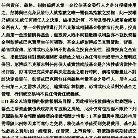
任何責任、義務。指數係經以第一金投信基金發行人之身分授權使用
之。彭博與巴克萊及發行人就指數之唯一關係為指數之授權，此一授權
乃經BISL或任何接任人之決定、編撰及計算，不涉及發行人或基金或基
金所有人。第一金投信得逕行與巴克萊或相關基金指數進行交易，投資
人自第一金投信購得基金，但投資人既不就指數獲取利益亦不就投資基
金與彭博或巴克萊產生任何關聯。基金未經彭博或巴克萊贊助、背書、
銷售或宣傳。彭博或巴克萊均不對基金之投資合宜性、證券投資之合宜
性、指數追蹤相對應或相關市場績效之能力為任何明示或暗示之聲明或
保證。彭博或巴克萊未對任何個人或實體就該基金是合法性或適當性作
出評論。彭博或巴克萊未參與決定基金之發行時間、價格或數量且不對
該決定負責任。彭博或巴克萊無任何義務考量基金之發行人、所有人或
任何第三人之需求以決定、編撰或計算指數。彭博或巴克萊對於基金之
管理、行銷或交易均不負任何責任或義務。
ETF基金以追蹤標的指數報酬為目標，因此標的指數價格波動劇烈時，
基金之淨資產價值表現亦將有波動之風險。此外仍有包括但不限於下列
原因致生基金報酬偏離標的指數報酬之情形：1.基金因應申贖或維持所
需曝險比例等因素而進行之交易，將使基金淨值受到交易費用、基金其
他必要之費用(如：經理費、保管費、上市費等)、有價證券或期貨成交