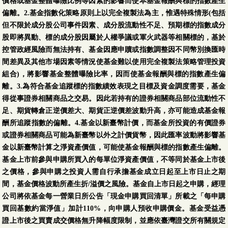
價格或基金整體曝險比例等因素的影響而使本基金報酬與標的指數產生
偏離。2.基金指數化策略原則上以完全複製法為主，惟遇特殊情形(包括
但不限於成分股公司事件因素、成分股流動性不足、預期標的指數成分
股即將異動、標的成分股因屬於人權爭議或軍火武器等相關標的，基於
控管政經風險而無法持有、基金因應申贖或指數調整因不同幣別換匯時
間差異及其他市場因素等情況使基金難以使用完全複製法策略管理投資
組合)，將影響基金整體曝險比率，因而使基金報酬與標的指數產生偏
離。3.為符合基金追蹤標的指數績效表現之目標及資金調度需要，基金
得從事證券相關商品之交易。因此若持有的證券相關商品部位流動性不
足、期貨轉倉正逆價差大、期貨正逆價差波動升高，亦可能造成基金報
酬所追蹤指數的偏離。4.基金以新臺幣計價，而基金所投資的有價證券
或證券相關商品可能為新臺幣以外之計價貨幣，因此匯率波動將影響基
金以新臺幣計算之淨資產價值，可能使基金報酬與標的指數產生偏離。
基金上市前參與申購所買入的每單位淨資產價值，不等同於基金上市後
之價格，參與申購之投資人需自行承擔基金成立日起至上市日止之期
間，基金價格波動所產生折/溢價之風險。基金自上市日起之申購，經理
公司將依基金每一營業日所公告「現金申購買回清單」所載之「每申購
買回基數約當淨值」加計110%，向申購人預收申購價金。基金受益憑
證上市後之買賣成交價格無升降幅度限制，並應依臺灣證交所有關規定