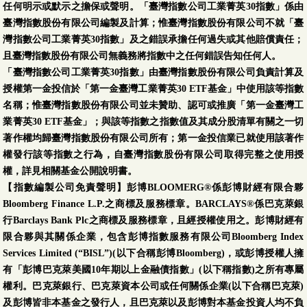
任何明示或默示之擔保或聲明。「臺灣指數公司工業菁英30指數」係由
臺灣指數股份有限公司編製及計算；惟臺灣指數股份有限公司不就「臺
灣指數公司工業菁英30指數」及之錯誤承擔任何過失或其他賠償責任；
且臺灣指數股份有限公司無義務將指數中之任何錯誤告知任何人。
「臺灣指數公司工業菁英30指數」由臺灣指數股份有限公司負責計算及
授權第一金投信於「第一金臺灣工業菁英30 ETF基金」中使用該等指數
名稱；惟臺灣指數股份有限公司並未贊助、認可或推廣「第一金臺灣工
業菁英30 ETF基金」；與該等指數之指數值及其成分股清單有關之一切
著作權均歸臺灣指數股份有限公司所有；第一金投信業已就使用該著作
權發行該等指數之行為，自臺灣指數股份有限公司取得完整之使用授
權，詳見相關基金公開說明書。
【指數編製公司免責聲明】彭博BLOOMERG®係彭博財經有限合夥
Bloomberg Finance L.P.之商標及服務標章。BARCLAYS®係巴克萊銀
行Barclays Bank Plc之商標及服務標章，且經授權使用之。彭博財經有
限合夥與其關係企業，包含彭博指數服務有限公司Bloomberg Index
Services Limited (“BISL”)(以下合稱彭博Bloomberg)，或彭博授權人擁
有「彭博巴克萊美國10年期以上金融債指數」(以下稱指數)之所有專屬
權利。巴克萊銀行、巴克萊資本公司或任何關係企業(以下合稱巴克萊)
及彭博皆非本基金之發行人，且巴克萊以及彭博對本基金投資人均不負