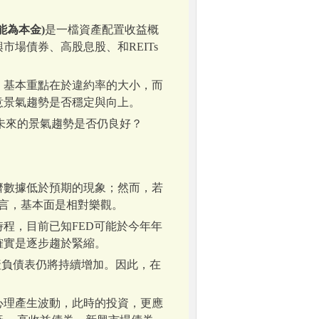
能為本金)
是一檔資產配置收益概
場債券、高股息股、和REITs
，基本重點在於違約率的大小，而
意景氣趨勢是否穩定與向上。
未來的景氣趨勢是否仍良好？
濟數據低於預期的現象；然而，若
而言，基本面是相對樂觀。
程，目前已知FED可能於今年年
確實是逐步趨於緊縮。
產負債表仍將持續增加。因此，在
心理產生波動，此時的投資，更應