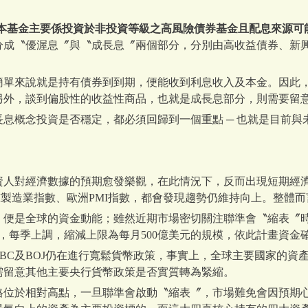
(本基金主要係投資於非投資等級之高風險債券基金且配息來源可
成〝優渥息〞與〝成長息〞兩個部分，分別由高收益債券、新興市
簡單來說就是持有債券到到期，便能收到利息收入及本金。因此
另外，談到偏股性的收益性商品，也就是成長息部分，則需要留
息概念投資是否穩定，都必須回歸到一個重點 ─ 也就是目前與
資人對經濟數據的預期愈發樂觀，在此情況下，反而出現短期經
M製造業指數、歐洲PMI指數，都會發現趨勢仍維持向上。整體
，便是全球的資金動能；雖然近期市場密切關注聯準會〝縮表〞時
億，每季上調，縮減上限為每月500億美元的規模，依此計畫資金
BC及BOJ仍在進行寬鬆貨幣政策，事實上，全球主要國家的資
需留意其他主要央行貨幣政策是否實質轉為緊縮。
格位於相對高點，一旦聯準會啟動〝縮表〞，市場難免會因預期