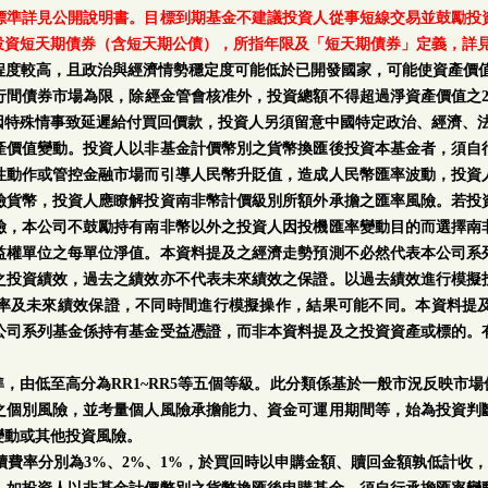
標準詳見公開說明書。目標到期基金不建議投資人從事短線交易並鼓勵投
投資短天期債券（含短天期公債），所指年限及「短天期債券」定義，詳
程度較高，且政治與經濟情勢穩定度可能低於已開發國家，可能使資產價值
行間債券市場為限，除經金管會核准外，投資總額不得超過淨資產價值之2
因特殊情事致延遲給付買回價款，投資人另須留意中國特定政治、經濟、
產價值變動。投資人以非基金計價幣別之貨幣換匯後投資本基金者，須自
性動作或管控金融市場而引導人民幣升貶值，造成人民幣匯率波動，投資
險貨幣，投資人應瞭解投資南非幣計價級別所額外承擔之匯率風險。若投
險，本公司不鼓勵持有南非幣以外之投資人因投機匯率變動目的而選擇南
益權單位之每單位淨值。本資料提及之經濟走勢預測不必然代表本公司系
之投資績效，過去之績效亦不代表未來績效之保證。以過去績效進行模擬
率及未來績效保證，不同時間進行模擬操作，結果可能不同。本資料提
公司系列基金係持有基金受益憑證，而非本資料提及之投資資產或標的。
。
，由低至高分為RR1~RR5等五個等級。此分類係基於一般市況反映市
之個別風險，並考量個人風險承擔能力、資金可運用期間等，始為投資判
變動或其他投資風險。
手續費率分別為3%、2%、1%，於買回時以申購金額、贖回金額孰低計收，