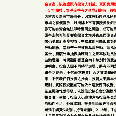
金資產，以維護既有投資人利益。買回費用
一定年限後，於基金持有之債券到期時，得
內容涉及新興市場部分，因其波動性與風險
市場之有價證券，以掛牌上市有價證券及銀
券可能有資金無法即時匯回之風險，或可能
匯率走勢可能影響所投資之海外資產而使資
幣仍受政府高度控管，中國政府可能因政策
波動風險。南非幣一般被視為高波動、高風
基金，須額外承擔因換匯所生之匯率波動風
波動過鉅，將明顯影響基金南非幣別計價受
說明書。投資人因不同時間進場，將有不同
組合之結果，不代表本投資組合之實際報酬
用，不代表任何投資之推薦。投資人申購本
規劃，實際投資配置可能依市場狀況而改變
基金風險報酬等級，依投信投顧公會分類標準
投資唯一依據，投資人仍應注意所投資基金
流動性不足、外匯管制、投資地區政經社會
遞延手續費N級別，持有未滿1、2、3年，