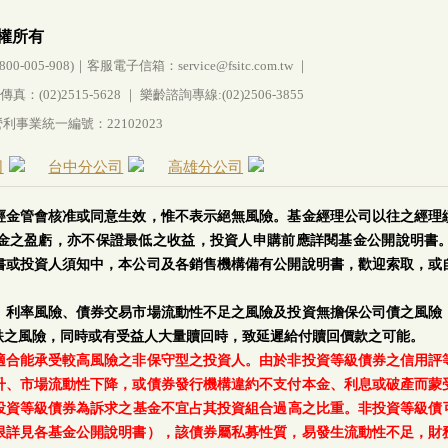
權所有
005-908)｜客服電子信箱：service@fsitc.com.tw ｜
(02)2515-5628 ｜ 樂齡諮詢專線:(02)2506-3855
事業統一編號：22102023
司
台中分公司
高雄分公司
經金管會核准或同意生效，惟不表示絕無風險。基金經理公司以往之經理
金之盈虧，亦不保證最低之收益，投資人申購前應詳閱基金公開說明書
書或投資人須知中，本公司及各銷售機構備有公開說明書，歡迎索取，或
、利率風險、債券交易市場流動性不足之風險及投資無擔保公司債之風險
跌之風險，同時或有受益人大量贖回時，致延遲給付贖回價款之可能。
適合能承受較高風險之非保守型之投資人。由於非投資等級債券之信用評
升、市場流動性下降，或債券發行機構違約不支付本金、利息或破產而蒙
等級債券為訴求之基金不宜占其投資組合過高之比重。非投資等級債可能投資
上限詳見各基金公開說明書），該債券屬私募性質，易發生流動性不足，財