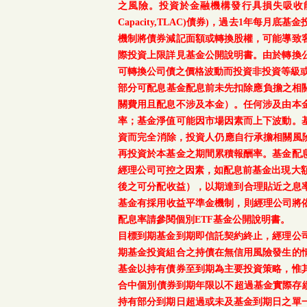
之風險。投資於金融機構發行具損失吸收能力債券(含應急可
Capacity,TLAC)債券)，過去1年
機制將債券減記面額或轉換股權，可能導致
際投資上限詳見基金公開說明書。由於轉換
可轉換公司債之價格波動而投資非投資等級
部分可配息基金配息前未先扣除應負擔之相
關費用且配息不涉及本金）。任何涉及由本
率；基金淨值可能因市場因素而上下波動。
資而完全消除，投資人仍應自行承擔相關風
再投資於本基金之期間累積報酬率。基金配
經理公司可控之因素，如配息前基金出現大
後之可分配收益），以期達到合理貼近之息率
基金有採用收益平準金機制，則經理公司將依
配息率請參閱個別ETF基金公開說明書。
目標到期基金到期即信託契約終止，經理公
期基金投資組合之持債在無信用風險發生的
基金以持有債券至到期為主要投資策略，惟
合中個別債券到期年限以不超過基金實際存續
持有部分到期日超過或未及基金到期日之單