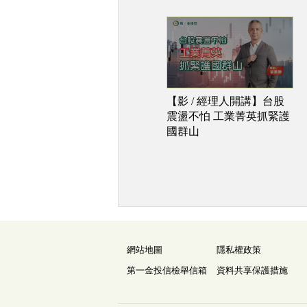
【影 / 經理人開講】台股
震盪不怕 工業菁英抓緊護
國群山
網站地圖
隱私權政策
第一金投信檢舉信箱
資料共享保護措施