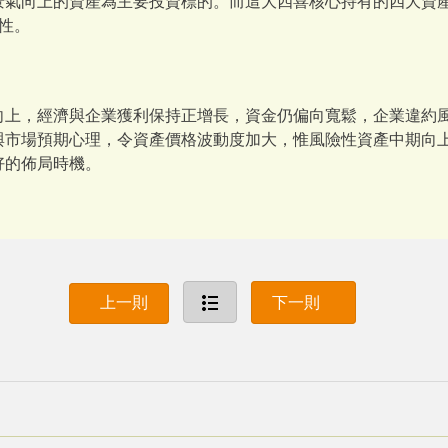
氣向上的資產為主要投資標的。而這大四喜核心持有的四大資產 
特性。
向上，經濟與企業獲利保持正增長，資金仍偏向寬鬆，企業違約
與市場預期心理，令資產價格波動度加大，惟風險性資產中期向
好的佈局時機。
上一則
下一則