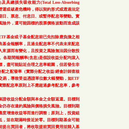
總損失吸收能力(Total Loss-Absorbing
、重大營運或破產危機時，得以契約形式或透過法定
期日、票息、付息日、或暫停配息等變動。實
風險外，還可能因標的股票價格波動而造成該
TF基金或子基金配息前已先扣除應負擔之相
表基金報酬率，且過去配息率不代表未來配息
入來源而有變化，且投資之風險無法因分散投
。各期間報酬率(含息)是假設收益分配均滾入
標，盡可能貼近合理之息率範圍，但若發生非
配之配發率（實際分配之收益/經會計師查核
交易，導致受益憑證單位數大幅變動，如ETF
之實際配息率原則上不應超過參考配息率，參考
保證收益分配金額與本金之全額返還。目標到
金仍存在違約風險與價格損失風險。目標到期
適度增進收益等而進行調整；原則上，投資組
降低，並在期滿時接近於零。目標到期基金可能
前提出買回者，將收取提前買回費用並歸入基