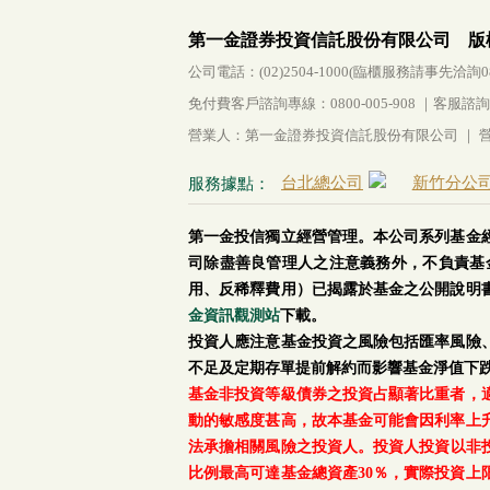
第一金證券投資信託股份有限公司 版
公司電話：(02)2504-1000(臨櫃服務請事先洽詢0800-
免付費客戶諮詢專線：0800-005-908 ｜客服諮詢傳真：
營業人：第一金證券投資信託股份有限公司 ｜ 營利
台北總公司
新竹分公
服務據點：
第一金投信獨立經營管理。本公司系列基金
司除盡善良管理人之注意義務外，不負責基
用、反稀釋費用）已揭露於基金之公開說明
金資訊觀測站
下載。
投資人應注意基金投資之風險包括匯率風險
不足及定期存單提前解約而影響基金淨值下
基金非投資等級債券之投資占顯著比重者，
動的敏感度甚高，故本基金可能會因利率上
法承擔相關風險之投資人。投資人投資以非投資
比例最高可達基金總資產30％，實際投資