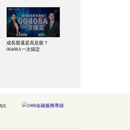
【影 / 經理人開講】台股
成長股還是高息股？
四萬點新紀元 主動選股捕
00408A一次搞定
捉強勢亮點
資訊