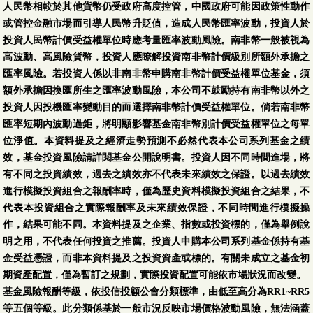
人民幣相較於其他貨幣仍受政府高度控管，中國政府可能因政策性動作
或管控金融市場而引導人民幣升貶值，造成人民幣匯率波動，投資人於
投資人民幣計價受益權單位時應考量匯率波動風險。南非幣一般被視為
高波動、高風險貨幣，投資人應瞭解投資南非幣計價級別所額外承擔之
匯率風險。若投資人係以非南非幣申購南非幣計價受益權單位基金，須
額外承擔因換匯所生之匯率波動風險，本公司不鼓勵持有南非幣以外之
投資人因投機匯率變動目的而選擇南非幣計價受益權單位。倘若南非幣
匯率短期內波動過鉅，將明顯影響基金南非幣別計價受益權單位之每單
位淨值。本資料提及之經濟走勢預測不必然代表本公司系列基金之績
效，基金投資風險請詳閱基金公開說明書。投資人因不同時間進場，將
有不同之投資績效，過去之績效亦不代表未來績效之保證。以過去績效
進行模擬投資組合之報酬率時，僅為歷史資料模擬投資組合之結果，不
代表本投資組合之實際報酬率及未來績效保證，不同時間進行模擬操
作，結果可能不同。本資料提及之企業、指數或投資標的，僅為舉例說
明之用，不代表任何投資之推薦。投資人申購本公司系列基金係持有基
金受益憑證，而非本資料提及之投資資產或標的。有關未成立之基金初
期資產配置，僅為暫訂之規劃，實際投資配置可能依市場狀況而改變。
基金風險報酬等級，依投信投顧公會分類標準，由低至高分為RR1~RR5
等五個等級。此分類係基於一般市況反映市場價格波動風險，無法涵蓋