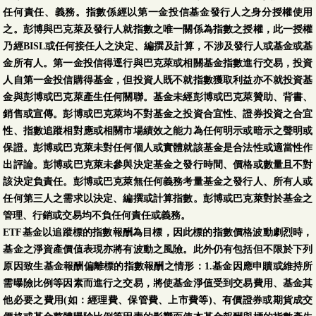
任何責任、義務。指數係經以第一金投信基金發行人之身分授權使用
之。彭博與巴克萊及發行人就指數之唯一關係為指數之授權，此一授權
乃經BISL或任何接任人之決定、編撰及計算，不涉及發行人或基金或基
金所有人。第一金投信得逕行與巴克萊或相關基金指數進行交易，投資
人自第一金投信購得基金，但投資人既不就指數獲取利益亦不就投資基
金與彭博或巴克萊產生任何關聯。基金未經彭博或巴克萊贊助、背書、
銷售或宣傳。彭博或巴克萊均不對基金之投資合宜性、證券投資之合宜
性、指數追蹤相對應或相關市場績效之能力為任何明示或暗示之聲明或
保證。彭博或巴克萊未對任何個人或實體就該基金是合法性或適當性作
出評論。彭博或巴克萊未參與決定基金之發行時間、價格或數量且不對
該決定負責任。彭博或巴克萊無任何義務考量基金之發行人、所有人或
任何第三人之需求以決定、編撰或計算指數。彭博或巴克萊對於基金之
管理、行銷或交易均不負任何責任或義務。
ETF基金以追蹤標的指數報酬為目標，因此標的指數價格波動劇烈時，
基金之淨資產價值表現亦將有波動之風險。此外仍有包括但不限於下列
原因致生基金報酬偏離標的指數報酬之情形：1.基金因應申贖或維持所
需曝險比例等因素而進行之交易，將使基金淨值受到交易費用、基金其
他必要之費用(如：經理費、保管費、上市費等)、有價證券或期貨成交