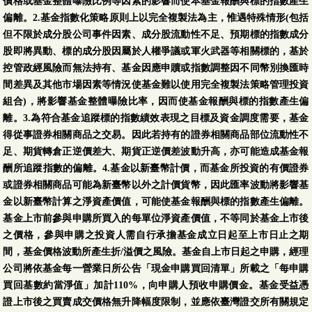
價格或基金整體曝險比例等因素的影響而使本基金報酬與標的指數產生
偏離。2.基金指數化策略原則上以完全複製法為主，惟遇特殊情形(包括
但不限於成分股公司事件因素、成分股流動性不足、預期標的指數成分
股即將異動、標的成分股因屬於人權爭議或軍火武器等相關標的，基於
控管政經風險而無法持有、基金因應申贖或指數調整因不同幣別換匯時
間差異及其他市場因素等情況使基金難以使用完全複製法策略管理投資
組合)，將影響基金整體曝險比率，因而使基金報酬與標的指數產生偏
離。3.為符合基金追蹤標的指數績效表現之目標及資金調度需要，基金
得從事證券相關商品之交易。因此若持有的證券相關商品部位流動性不
足、期貨轉倉正逆價差大、期貨正逆價差波動升高，亦可能造成基金報
酬所追蹤指數的偏離。4.基金以新臺幣計價，而基金所投資的有價證券
或證券相關商品可能為新臺幣以外之計價貨幣，因此匯率波動將影響基
金以新臺幣計算之淨資產價值，可能使基金報酬與標的指數產生偏離。
基金上市前參與申購所買入的每單位淨資產價值，不等同於基金上市後
之價格，參與申購之投資人需自行承擔基金成立日起至上市日止之期
間，基金價格波動所產生折/溢價之風險。基金自上市日起之申購，經理
公司將依基金每一營業日所公告「現金申購買回清單」所載之「每申購
買回基數約當淨值」加計110%，向申購人預收申購價金。基金受益憑
證上市後之買賣成交價格無升降幅度限制，並應依臺灣證交所有關規定