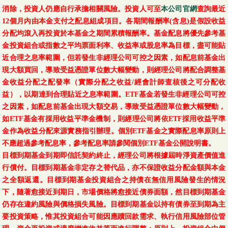
消除，投資人仍應自行承擔相關風險。投資人可至
本公司官網
查詢最近
12個月內由本金支付之配息組成項目。各期間報酬率(含息)是假設收益
分配均滾入再投資於本基金之期間累積報酬率。基金配息將優先參考基
金投資組合或指數之平均票面利率、收益率或股息率為目標，盡可能貼
近合理之息率範圍，但若發生非經理公司可控之因素，如配息前基金出
現大額買回，導致受益憑證單位數大幅變動，則經理公司將配合調整基
金收益分配之配發率（實際分配之收益/經會計師查核後之可分配收
益），以期達到合理貼近之息率範圍。ETF基金若發生非經理公司可控
之因素，如配息前基金出現大額交易，導致受益憑證單位數大幅變動，
如ETF基金有採用收益平準金機制，則經理公司將依ETF採用收益平準
金作為收益分配來源實務指引辦理。個別ETF基金之實際配息率原則上
不應超過參考配息率，參考配息率請參閱個別ETF基金公開說明書。
目標到期基金到期即信託契約終止，經理公司將根據屆時淨資產價值進
行償付。目標到期基金非定存之替代品，亦不保證收益分配金額與本金
之全額返還。目標到期基金投資組合之持債在無信用風險發生的情況
下，隨著愈接近到期日，市場價格將愈接近債券面額，然目標到期基金
仍存在違約風險與價格損失風險。目標到期基金以持有債券至到期為主
要投資策略，惟其投資組合可能因應贖回款需求、執行信用風險部位管