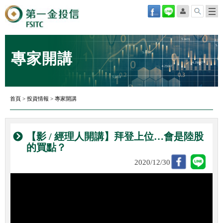
專家開講
首頁
>
投資情報
>
專家開講
【影 / 經理人開講】拜登上位…會是陸股
的買點？
2020/12/30