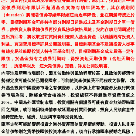
理、資金再投資或適度增進收益等而進行調整；原則上，投資組合中個
別債券到期年限以不超過基金實際存續年限為主，其存續期間
（duration）將隨著債券存續年限縮短而逐年降低，並在期滿時接近於
零。目標到期基金可能持有部分到期日超過或未及基金到期日之單一債
券，故投資人將承擔債券再投資風險或價格風險；契約存續期間屆滿前
提出買回者，將收取提前買回費用並歸入基金資產，以維護既有投資人
利益。買回費用標準詳見公開說明書。目標到期基金不建議投資人從事
短線交易並鼓勵投資人持有至基金到期。目標到期基金成立屆滿一定年
限後，於基金持有之債券到期時，得投資短天期債券（含短天期公
債），所指年限及「短天期債券」定義，詳見公開說明書。
內容涉及新興市場部分，因其波動性與風險程度較高，且政治與經濟情
勢穩定度可能低於已開發國家，可能使資產價值受不同程度之影響。 境
外基金投資中國證券市場之有價證券，以掛牌上市有價證券及銀行間債
券市場為限，除經金管會核准外，投資總額不得超過淨資產價值之
20%。中國為外匯管制市場，投資相關有價證券可能有資金無法即時匯
回之風險，或可能因特殊情事致延遲給付買回價款，投資人另須留意中
國特定政治、經濟、法規與巿場等投資風險。
匯率走勢可能影響所投資之海外資產而使資產價值變動。投資人以非基
金計價幣別之貨幣換匯後投資本基金者，須自行承擔匯率變動之風險，