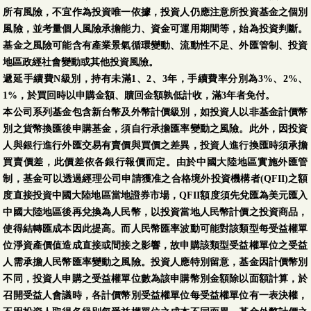
所有風險，不宜作為投資唯一依據，投資人仍應注意所投資基金之個別
風險，並考量個人風險承擔能力、資金可運用期間等，始為投資判斷。
基金之風險可能含有產業景氣循環變動、流動性不足、外匯管制、投資
地區政經社會變動或其他投資風險。
遞延手續費N級別，持有未滿1、2、3年，手續費率分別為3%、2%、
1%，於買回時以申購金額、贖回金額孰低計收，滿3年者免付。
本公司系列基金包含新台幣及外幣計價級別，如投資人以非基金計價幣
別之貨幣換匯後申購基金，須自行承擔匯率變動之風險。此外，因投資
人與銀行進行外匯交易有賣價與買價之差異，投資人進行換匯時須承擔
買賣價差，此價差依各銀行報價而定。由於中國大陸地區實施外匯管
制，基金可以透過經理公司申請獲准之合格境外投資機構者(QFII)之額
度直接投資中國大陸地區當地證券市場，QFII額度須先兌匯為美元匯入
中國大陸地區後再兌換為人民幣，以投資當地人民幣計價之投資商品，
使得結轉匯成本因此提高。而人民幣匯率波動可能對該類型每受益權單
位淨資產價值造成直接或間接之影響，故申購該類型受益權單位之受益
人需承擔人民幣匯率變動之風險。投資人應特別留意，基金因計價幣別
不同，投資人申購之受益權單位數為該申購幣別金額除以面額計算，於
召開受益人會議時，各計價幣別受益權單位每受益權單位有一表決權，