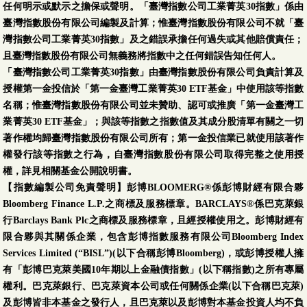
任何明示或默示之擔保或聲明。「臺灣指數公司工業菁英30指數」係由
臺灣指數股份有限公司編製及計算；惟臺灣指數股份有限公司不就「臺
灣指數公司工業菁英30指數」及之錯誤承擔任何過失或其他賠償責任；
且臺灣指數股份有限公司無義務將指數中之任何錯誤告知任何人。
「臺灣指數公司工業菁英30指數」由臺灣指數股份有限公司負責計算及
授權第一金投信於「第一金臺灣工業菁英30 ETF基金」中使用該等指數
名稱；惟臺灣指數股份有限公司並未贊助、認可或推廣「第一金臺灣工
業菁英30 ETF基金」；與該等指數之指數值及其成分股清單有關之一切
著作權均歸臺灣指數股份有限公司所有；第一金投信業已就使用該著作
權發行該等指數之行為，自臺灣指數股份有限公司取得完整之使用授
權，詳見相關基金公開說明書。
【指數編製公司免責聲明】彭博BLOOMERG®係彭博財經有限合夥
Bloomberg Finance L.P.之商標及服務標章。BARCLAYS®係巴克萊銀
行Barclays Bank Plc之商標及服務標章，且經授權使用之。彭博財經有
限合夥與其關係企業，包含彭博指數服務有限公司Bloomberg Index
Services Limited (“BISL”)(以下合稱彭博Bloomberg)，或彭博授權人擁
有「彭博巴克萊美國10年期以上金融債指數」(以下稱指數)之所有專屬
權利。巴克萊銀行、巴克萊資本公司或任何關係企業(以下合稱巴克萊)
及彭博皆非本基金之發行人，且巴克萊以及彭博對本基金投資人均不負