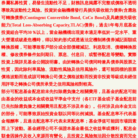
券屬私募性質，易發生流動性不足，財務訊息揭露不完整或價格不透明
導致高波動性之風險。投資於金融機構發行具損失吸收能力債券(含應急
可轉換債券(Contingent Convertible Bond, CoCo Bond)及具總損失吸收
能力(Total Loss-Absorbing Capacity,TLAC)債券)，過去1年每月底基金
投資組合平均30％以上，當金融機構出現資本適足率低於一定水平、重
大營運或破產危機時，得以契約形式或透過法定機制將債券減記面額或
轉換股權，可能導致客戶部分或全部債權減記、利息取消、債權轉換股
權、修改債券條件如到期日、票息、付息日、或暫停配息等變動。實際
投資上限詳見基金公開說明書。由於轉換公司債同時兼具債券與股票之
性質，因此除利率風險、流動性風險及信用風險外，還可能因標的股票
價格波動而造成該可轉換公司債之價格波動而投資非投資等級或未經信
用評等之轉換公司債所承受之信用風險相對較高。
部分可配息基金配息前未先扣除應負擔之相關費用，且基金的配息可能
由基金的收益或本金或收益平準金中支付（各ETF基金或子基金配息前
已先扣除應負擔之相關費用且配息不涉及本金）。任何涉及由本金支出
的部份，可能導致原始投資金額以同等比例減損。基金配息率不代表基
金報酬率，且過去配息率不代表未來配息率；基金淨值可能因市場因素
而上下波動。基金經理公司不保證本基金最低之收益率或獲利，配息金
額會因操作及收入來源而有變化，且投資之風險無法因分散投資而完全