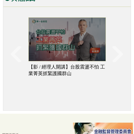
【影 / 經理人開講】台股震盪不怕 工
台股下
業菁英抓緊護國群山
追成長