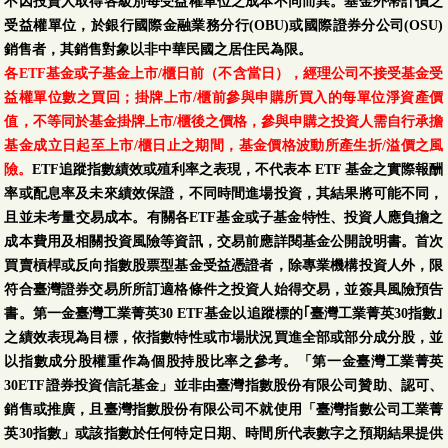
不因投資人取得各級別每受益權單位之成本不同而異。基金外幣計價之
受益權單位，於銀行國際金融業務分行(OBU)或國際證券分公司(OSU)
銷售者，其銷售對象以非中華民國之居住民為限。
各ETF基金或子基金上市/櫃日前（不含當日），經理公司不接受基金受
益權單位數之買回；掛牌上市/櫃前參與申購所買入的每單位淨資產價
值，不等同於基金掛牌上市/櫃後之價格，參與申購之投資人需自行承擔
基金成立日起至上市/櫃日止之期間，基金價格波動所產生折/溢價之風
險。
ETF追蹤指數績效或殖利率之表現，不代表本 ETF 基金之實際報酬
率或配息率及未來績效保證，不同時間進場投資，其結果將可能不同，
且並未考量交易成本。有關各ETF基金或子基金特性、投資人應負擔之
成本費用及相關投資風險等資訊，交易前應詳閱基金公開說明書。首次
買賣槓桿或反向指數股票型基金受益憑證者，除專業機構投資人外，限
符合臺灣證券交易所所訂適格條件之投資人始得交易，並簽具風險預告
書。第一金臺灣工業菁英30 ETF基金以追蹤標的｢臺灣工業菁英30指數｣
之績效表現為目標，依指數特性或市場狀況買進全部或部分成分股，並
以指數成分股權重作為個股持股比率之參考。「第一金臺灣工業菁英
30ETF證券投資信託基金」並非由臺灣指數股份有限公司贊助、認可、
銷售或推廣，且臺灣指數股份有限公司不就使用「臺灣指數公司工業菁
英30指數」或該指數於任何特定日期、時間所代表數字之預期結果提供