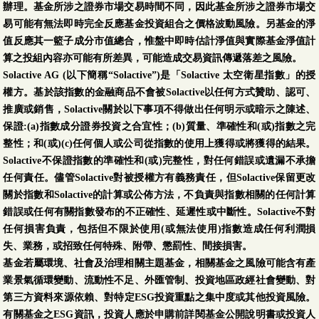
辦理。基金所涉之證券市場交易時間不同，因此基金所涉之證券市場交
易可能有無法即時完全反應基金投資組合之價格波動風險。另基金的淨
值反應其一籃子成分市值總合，惟盤中即時估計淨值與實際基金淨值計
算之投組內容亦可能有所差異，可能造成交易資訊傳遞落差之風險。
Solactive AG (以下簡稱“Solactive”)是「Solactive 太空衛星指數」的授
權方。基於該指數的金融商品不會被Solactive以任何方式贊助、認可、
推廣或銷售，Solactive關於以下事項不得做出任何明示或暗示之陳述、
保證:(a)指數成分證券投資之合宜性；(b)質量、準確性和(或)指數之完
整性；和(或)(c)任何個人或公司從指數的使用上獲得或將獲得的結果。
Solactive不保證指數的準確性和(或)完整性，對任何錯誤或遺漏不承擔
任何責任。儘管Solactive對被授權方有義務責任，但Solactive保留更改
關於指數和Solactive的計算或公佈方法，不負責與指數相關的任何計算
錯誤或任何有關指數發布的不正確性、延遲性或中斷性。Solactive不對
任何損害負責，包括但不限於使用(或無法使用)指數造成任何利潤損
失、業務，或招致任何特殊、附帶、懲罰性、間接損害。
基金若屬環境、社會及治理相關主題基金，相關基金之風險可能含有產
業景氣循環變動、流動性不足、外匯管制、投資地區政經社會變動、對
第三方資料來源依賴、對特定ESG投資重點之集中度或其他投資風險。
有關基金之ESG資訊，投資人應於申購前詳閱基金公開說明書或投資人