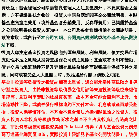
惟不表示絕無風險。基金經理公司以往之經理績效不保證基金之最低投
資收益；基金經理公司除盡善良管理人之注意義務外，不負責基金之盈
虧，亦不保證最低之收益，投資人申購前應詳閱基金公開說明書。有關
基金應負擔之費用（境外基金含分銷費用、反稀釋費用）已揭露於基金
之公開說明書或投資人須知中，本公司及各銷售機構備有公開說明書，
歡迎索取，或自行至
本公司官網
、
公開資訊觀測站
或
境外基金資訊觀測
站
下載。
投資人應注意基金投資之風險包括匯率風險、利率風險、債券交易市場
流動性不足之風險及投資無擔保公司債之風險；基金或有因利率變動、
債券交易市場流動性不足及定期存單提前解約而影響基金淨值下跌之風
險，同時或有受益人大量贖回時，致延遲給付贖回價款之可能。
基金非投資等級債券之投資占顯著比重者，適合能承受較高風險之非保
守型之投資人。由於非投資等級債券之信用評等未達投資等級或未經信
用評等，且對利率變動的敏感度甚高，故本基金可能會因利率上升、市
場流動性下降，或債券發行機構違約不支付本金、利息或破產而蒙受虧
損，投資人應審慎評估。本基金不適合無法承擔相關風險之投資人。投
資人投資以非投資等級債券為訴求之基金不宜占其投資組合過高之比
重。非投資等級債可能投資美國 Rule 144A 債券（境內基金投資比例最
高可達基金總資產30％，實際投資上限詳見各基金公開說明書），該債