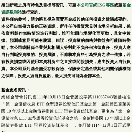
須知所載之所有特色及目標等資訊，可至
本公司官網ESG專區
或至
基金
資訊觀測站
進行查詢。
資料僅供參考，請勿將其視為買賣基金或其他任何投資之建議或要約。
本公司自當盡力提供正確資訊，所作任何投資意見與市場分析結果，係
依資料製作當時情況進行判斷，惟可能因市場變化而更動，且文中數
據、預測或意見可能有脫漏、錯誤，投資標的價格與收益亦可能隨時變
動，本公司或關係企業與其相關人等對此不負任何法律責任，投資人應
自行判斷投資標的、投資風險，不應將本資料引為投資之唯一依據，若
有投資損益或因使用本資料所生之直接或間接損失，應由投資人自行負
責。本公司系列基金無受存款保險、保險安定基金或其他相關保護機制
之保障，投資人須自負盈虧，最大損失可能為全部本金。
基金更名資訊：
業經金管會於民國111年10月18日金管證投字第1110357443號函核准
「第一金優債收息 ETF 傘型證券投資信託基金之第一金彭博巴克萊美
國 10 年期以上金融債券指數 ETF 證券投資信託基金」更名為「第一金
優債收息 ETF 傘型證券投資信託基金之第一金彭博美國 10 年期以上金
融債券指數 ETF 證券投資信託基金」，並訂於111年12月1日正式更