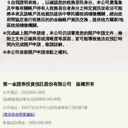
Ｓ自我證明表格」，以確認您的稅務居民身分。本公司應蒐集
及申報有關帳戶持有人稅務居住者身分之特定資訊並依法可能
將本表及該帳戶其他資訊提供中華民國稅捐稽徵機關，經由政
府間協定進行稅務目的的金融帳戶資訊交換，提供他方國家/地
區稅捐稽徵機關。
完成線上開戶申請後，本公司仍須審查您的開戶申請文件，檢
附之文件正確與否或清晰度等原因，皆可能導致無法在預訂時
間內完成開戶申請，敬請諒解。
本公司保留開戶申請准駁之權利。
第一金證券投資信託股份有限公司 版權所有
公司電話：(02)2504-1000
(臨櫃服務請事先洽詢0800-005-908)
公司地址：10477台北市中山區民權東路三段6號7樓
(查詢其他營業據點)
客服諮詢專線：0800-005-908