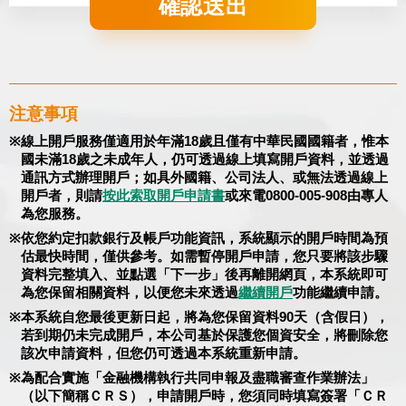
確認送出
注意事項
線上開戶服務僅適用於年滿18歲且僅有中華民國國籍者，惟本
國未滿18歲之未成年人，仍可透過線上填寫開戶資料，並透過
通訊方式辦理開戶；如具外國籍、公司法人、或無法透過線上
開戶者，則請
按此索取開戶申請書
或來電0800-005-908由專人
為您服務。
依您約定扣款銀行及帳戶功能資訊，系統顯示的開戶時間為預
估最快時間，僅供參考。如需暫停開戶申請，您只要將該步驟
資料完整填入、並點選「下一步」後再離開網頁，本系統即可
為您保留相關資料，以便您未來透過
繼續開戶
功能繼續申請。
本系統自您最後更新日起，將為您保留資料90天（含假日），
若到期仍未完成開戶，本公司基於保護您個資安全，將刪除您
該次申請資料，但您仍可透過本系統重新申請。
為配合實施「金融機構執行共同申報及盡職審查作業辦法」
（以下簡稱ＣＲＳ），申請開戶時，您須同時填寫簽署「ＣＲ