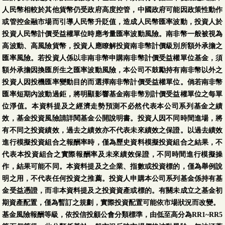
人民幣相較於其他貨幣仍受政府高度控管，中國政府可能因政策性動作
或管控金融市場而引導人民幣升貶值，造成人民幣匯率波動，投資人於
投資人民幣計價受益權單位時應考量匯率波動風險。南非幣一般被視為
高波動、高風險貨幣，投資人應瞭解投資南非幣計價級別所額外承擔之
匯率風險。若投資人係以非南非幣申購南非幣計價受益權單位基金，須
額外承擔因換匯所生之匯率波動風險，本公司不鼓勵持有南非幣以外之
投資人因投機匯率變動目的而選擇南非幣計價受益權單位。倘若南非幣
匯率短期內波動過鉅，將明顯影響基金南非幣別計價受益權單位之每單
位淨值。本資料提及之經濟走勢預測不必然代表本公司系列基金之績
效，基金投資風險請詳閱基金公開說明書。投資人因不同時間進場，將
有不同之投資績效，過去之績效亦不代表未來績效之保證。以過去績效
進行模擬投資組合之報酬率時，僅為歷史資料模擬投資組合之結果，不
代表本投資組合之實際報酬率及未來績效保證，不同時間進行模擬操
作，結果可能不同。本資料提及之企業、指數或投資標的，僅為舉例說
明之用，不代表任何投資之推薦。投資人申購本公司系列基金係持有基
金受益憑證，而非本資料提及之投資資產或標的。有關未成立之基金初
期資產配置，僅為暫訂之規劃，實際投資配置可能依市場狀況而改變。
基金風險報酬等級，依投信投顧公會分類標準，由低至高分為RR1~RR5