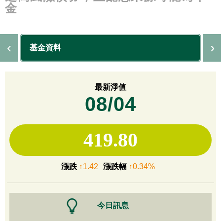
金
基金資料
最新淨值
08/04
419.80
漲跌
↑1.42
漲跌幅
↑0.34%
今日訊息