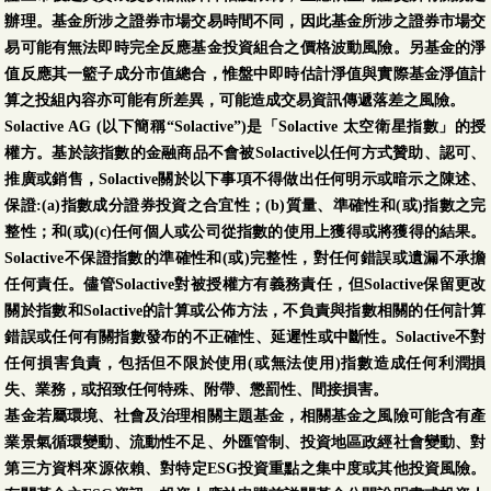
辦理。基金所涉之證券市場交易時間不同，因此基金所涉之證券市場交
易可能有無法即時完全反應基金投資組合之價格波動風險。另基金的淨
值反應其一籃子成分市值總合，惟盤中即時估計淨值與實際基金淨值計
算之投組內容亦可能有所差異，可能造成交易資訊傳遞落差之風險。
Solactive AG (以下簡稱“Solactive”)是「Solactive 太空衛星指數」的授
權方。基於該指數的金融商品不會被Solactive以任何方式贊助、認可、
推廣或銷售，Solactive關於以下事項不得做出任何明示或暗示之陳述、
保證:(a)指數成分證券投資之合宜性；(b)質量、準確性和(或)指數之完
整性；和(或)(c)任何個人或公司從指數的使用上獲得或將獲得的結果。
Solactive不保證指數的準確性和(或)完整性，對任何錯誤或遺漏不承擔
任何責任。儘管Solactive對被授權方有義務責任，但Solactive保留更改
關於指數和Solactive的計算或公佈方法，不負責與指數相關的任何計算
錯誤或任何有關指數發布的不正確性、延遲性或中斷性。Solactive不對
任何損害負責，包括但不限於使用(或無法使用)指數造成任何利潤損
失、業務，或招致任何特殊、附帶、懲罰性、間接損害。
基金若屬環境、社會及治理相關主題基金，相關基金之風險可能含有產
業景氣循環變動、流動性不足、外匯管制、投資地區政經社會變動、對
第三方資料來源依賴、對特定ESG投資重點之集中度或其他投資風險。