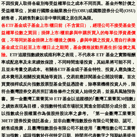
不因投資人取得各級別每受益權單位之成本不同而異。基金外幣計價之
受益權單位，於銀行國際金融業務分行(OBU)或國際證券分公司(OSU)
銷售者，其銷售對象以非中華民國之居住民為限。
各ETF基金或子基金上市/櫃日前（不含當日），經理公司不接受基金受
益權單位數之買回；掛牌上市/櫃前參與申購所買入的每單位淨資產價
值，不等同於基金掛牌上市/櫃後之價格，參與申購之投資人需自行承擔
基金成立日起至上市/櫃日止之期間，基金價格波動所產生折/溢價之風
險。
ETF追蹤指數績效或殖利率之表現，不代表本 ETF 基金之實際報酬
率或配息率及未來績效保證，不同時間進場投資，其結果將可能不同，
且並未考量交易成本。有關各ETF基金或子基金特性、投資人應負擔之
成本費用及相關投資風險等資訊，交易前應詳閱基金公開說明書。首次
買賣槓桿或反向指數股票型基金受益憑證者，除專業機構投資人外，限
符合臺灣證券交易所所訂適格條件之投資人始得交易，並簽具風險預告
書。第一金臺灣工業菁英30 ETF基金以追蹤標的｢臺灣工業菁英30指數｣
之績效表現為目標，依指數特性或市場狀況買進全部或部分成分股，並
以指數成分股權重作為個股持股比率之參考。「第一金臺灣工業菁英
30ETF證券投資信託基金」並非由臺灣指數股份有限公司贊助、認可、
銷售或推廣，且臺灣指數股份有限公司不就使用「臺灣指數公司工業菁
英30指數」或該指數於任何特定日期、時間所代表數字之預期結果提供