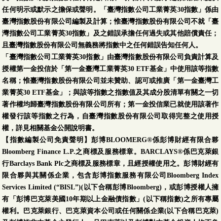
任何明示或默示之擔保或聲明。「臺灣指數公司工業菁英30指數」係由
臺灣指數股份有限公司編製及計算；惟臺灣指數股份有限公司不就「臺
灣指數公司工業菁英30指數」及之錯誤承擔任何過失或其他賠償責任；
且臺灣指數股份有限公司無義務將指數中之任何錯誤告知任何人。
「臺灣指數公司工業菁英30指數」由臺灣指數股份有限公司負責計算及
授權第一金投信於「第一金臺灣工業菁英30 ETF基金」中使用該等指數
名稱；惟臺灣指數股份有限公司並未贊助、認可或推廣「第一金臺灣工
業菁英30 ETF基金」；與該等指數之指數值及其成分股清單有關之一切
著作權均歸臺灣指數股份有限公司所有；第一金投信業已就使用該著作
權發行該等指數之行為，自臺灣指數股份有限公司取得完整之使用授
權，詳見相關基金公開說明書。
【指數編製公司免責聲明】彭博BLOOMERG®係彭博財經有限合夥
Bloomberg Finance L.P.之商標及服務標章。BARCLAYS®係巴克萊銀
行Barclays Bank Plc之商標及服務標章，且經授權使用之。彭博財經有
限合夥與其關係企業，包含彭博指數服務有限公司Bloomberg Index
Services Limited (“BISL”)(以下合稱彭博Bloomberg)，或彭博授權人擁
有「彭博巴克萊美國10年期以上金融債指數」(以下稱指數)之所有專屬
權利。巴克萊銀行、巴克萊資本公司或任何關係企業(以下合稱巴克萊)