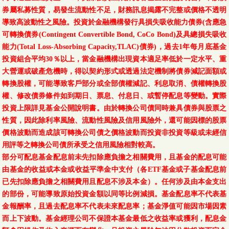
券屬私募性質，易發生流動性不足，財務訊息揭露不完整或價格不透明
導致高波動性之風險。投資於金融機構發行具損失吸收能力債券(含應急
可轉換債券(Contingent Convertible Bond, CoCo Bond)及具總損失吸收
能力(Total Loss-Absorbing Capacity,TLAC)債券)，過去1年每月底基金
投資組合平均30％以上，當金融機構出現資本適足率低於一定水平、重
大營運或破產危機時，得以契約形式或透過法定機制將債券減記面額或
轉換股權，可能導致客戶部分或全部債權減記、利息取消、債權轉換股
權、修改債券條件如到期日、票息、付息日、或暫停配息等變動。實際
投資上限詳見基金公開說明書。由於轉換公司債同時兼具債券與股票之
性質，因此除利率風險、流動性風險及信用風險外，還可能因標的股票
價格波動而造成該可轉換公司債之價格波動而投資非投資等級或未經信
用評等之轉換公司債所承受之信用風險相對較高。
部分可配息基金配息前未先扣除應負擔之相關費用，且基金的配息可能
由基金的收益或本金或收益平準金中支付（各ETF基金或子基金配息前
已先扣除應負擔之相關費用且配息不涉及本金）。任何涉及由本金支出
的部份，可能導致原始投資金額以同等比例減損。基金配息率不代表基
金報酬率，且過去配息率不代表未來配息率；基金淨值可能因市場因素
而上下波動。基金經理公司不保證本基金最低之收益率或獲利，配息金