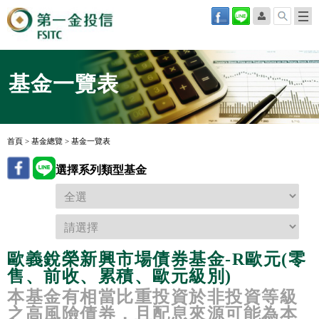
基金一覽表
首頁
>
基金總覽
>
基金一覽表
選擇系列類型基金
歐義銳榮新興市場債券基金-R歐元(零
售、前收、累積、歐元級別)
本基金有相當比重投資於非投資等級
之高風險債券，且配息來源可能為本