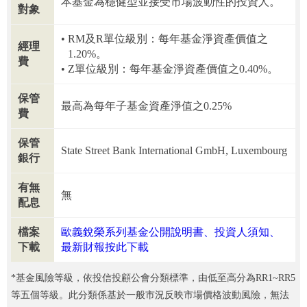
本基金為穩健型並接受市場波動性的投資人。
對象
RM及R單位級別：每年基金淨資產價值之
經理
1.20%。
費
Z單位級別：每年基金淨資產價值之0.40%。
保管
最高為每年子基金資產淨值之0.25%
費
保管
State Street Bank International GmbH, Luxembourg
銀行
有無
無
配息
檔案
歐義銳榮系列基金公開說明書、投資人須知、
下載
最新財報按此下載
*基金風險等級，依投信投顧公會分類標準，由低至高分為RR1~RR5
等五個等級。此分類係基於一般市況反映市場價格波動風險，無法