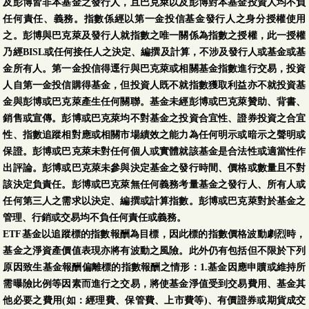
及彭博皆非本基金之發行人，且巴克萊以及彭博對本基金投資人均不負
任何責任、義務。指數係經以第一金投信基金發行人之身分授權使用
之。彭博與巴克萊及發行人就指數之唯一關係為指數之授權，此一授權
乃經BISL或任何接任人之決定、編撰及計算，不涉及發行人或基金或基
金所有人。第一金投信得逕行與巴克萊或相關基金指數進行交易，投資
人自第一金投信購得基金，但投資人既不就指數獲取利益亦不就投資基
金與彭博或巴克萊產生任何關聯。基金未經彭博或巴克萊贊助、背書、
銷售或宣傳。彭博或巴克萊均不對基金之投資合宜性、證券投資之合宜
性、指數追蹤相對應或相關市場績效之能力為任何明示或暗示之聲明或
保證。彭博或巴克萊未對任何個人或實體就該基金是合法性或適當性作
出評論。彭博或巴克萊未參與決定基金之發行時間、價格或數量且不對
該決定負責任。彭博或巴克萊無任何義務考量基金之發行人、所有人或
任何第三人之需求以決定、編撰或計算指數。彭博或巴克萊對於基金之
管理、行銷或交易均不負任何責任或義務。
ETF基金以追蹤標的指數報酬為目標，因此標的指數價格波動劇烈時，
基金之淨資產價值表現亦將有波動之風險。此外仍有包括但不限於下列
原因致生基金報酬偏離標的指數報酬之情形：1.基金因應申贖或維持所
需曝險比例等因素而進行之交易，將使基金淨值受到交易費用、基金其
他必要之費用(如：經理費、保管費、上市費等)、有價證券或期貨成交