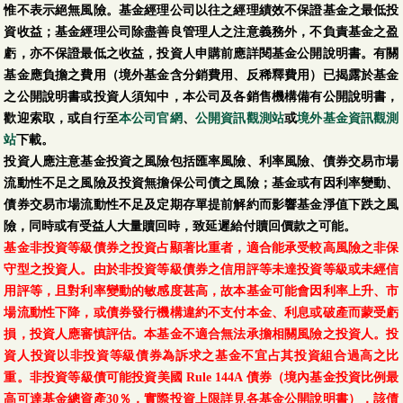
惟不表示絕無風險。基金經理公司以往之經理績效不保證基金之最低投
資收益；基金經理公司除盡善良管理人之注意義務外，不負責基金之盈
虧，亦不保證最低之收益，投資人申購前應詳閱基金公開說明書。有關
基金應負擔之費用（境外基金含分銷費用、反稀釋費用）已揭露於基金
之公開說明書或投資人須知中，本公司及各銷售機構備有公開說明書，
歡迎索取，或自行至
本公司官網
、
公開資訊觀測站
或
境外基金資訊觀測
站
下載。
投資人應注意基金投資之風險包括匯率風險、利率風險、債券交易市場
流動性不足之風險及投資無擔保公司債之風險；基金或有因利率變動、
債券交易市場流動性不足及定期存單提前解約而影響基金淨值下跌之風
險，同時或有受益人大量贖回時，致延遲給付贖回價款之可能。
基金非投資等級債券之投資占顯著比重者，適合能承受較高風險之非保
守型之投資人。由於非投資等級債券之信用評等未達投資等級或未經信
用評等，且對利率變動的敏感度甚高，故本基金可能會因利率上升、市
場流動性下降，或債券發行機構違約不支付本金、利息或破產而蒙受虧
損，投資人應審慎評估。本基金不適合無法承擔相關風險之投資人。投
資人投資以非投資等級債券為訴求之基金不宜占其投資組合過高之比
重。非投資等級債可能投資美國 Rule 144A 債券（境內基金投資比例最
高可達基金總資產30％，實際投資上限詳見各基金公開說明書），該債