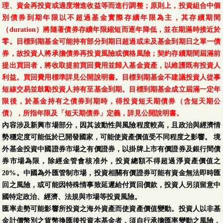
理、資金再投資或適度增進收益等而進行調整；原則上，投資組合中個
別債券到期年限以不超過基金實際存續年限為主，其存續期間
（duration）將隨著債券存續年限縮短而逐年降低，並在期滿時接近於
零。目標到期基金可能持有部分到期日超過或未及基金到期日之單一債
券，故投資人將承擔債券再投資風險或價格風險；契約存續期間屆滿前
提出買回者，將收取提前買回費用並歸入基金資產，以維護既有投資人
利益。買回費用標準詳見公開說明書。目標到期基金不建議投資人從事
短線交易並鼓勵投資人持有至基金到期。目標到期基金成立屆滿一定年
限後，於基金持有之債券到期時，得投資短天期債券（含短天期公
債），所指年限及「短天期債券」定義，詳見公開說明書。
內容涉及新興市場部分，因其波動性與風險程度較高，且政治與經濟情
勢穩定度可能低於已開發國家，可能使資產價值受不同程度之影響。 境
外基金投資中國證券市場之有價證券，以掛牌上市有價證券及銀行間債
券市場為限，除經金管會核准外，投資總額不得超過淨資產價值之
20%。中國為外匯管制市場，投資相關有價證券可能有資金無法即時匯
回之風險，或可能因特殊情事致延遲給付買回價款，投資人另須留意中
國特定政治、經濟、法規與巿場等投資風險。
匯率走勢可能影響所投資之海外資產而使資產價值變動。投資人以非基
金計價幣別之貨幣換匯後投資本基金者，須自行承擔匯率變動之風險，