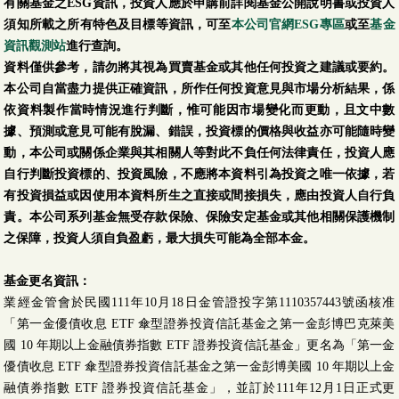
有關基金之ESG資訊，投資人應於申購前詳閱基金公開說明書或投資人
須知所載之所有特色及目標等資訊，可至
本公司官網ESG專區
或至
基金
資訊觀測站
進行查詢。
資料僅供參考，請勿將其視為買賣基金或其他任何投資之建議或要約。
本公司自當盡力提供正確資訊，所作任何投資意見與市場分析結果，係
依資料製作當時情況進行判斷，惟可能因市場變化而更動，且文中數
據、預測或意見可能有脫漏、錯誤，投資標的價格與收益亦可能隨時變
動，本公司或關係企業與其相關人等對此不負任何法律責任，投資人應
自行判斷投資標的、投資風險，不應將本資料引為投資之唯一依據，若
有投資損益或因使用本資料所生之直接或間接損失，應由投資人自行負
責。本公司系列基金無受存款保險、保險安定基金或其他相關保護機制
之保障，投資人須自負盈虧，最大損失可能為全部本金。
基金更名資訊：
業經金管會於民國111年10月18日金管證投字第1110357443號函核准
「第一金優債收息 ETF 傘型證券投資信託基金之第一金彭博巴克萊美
國 10 年期以上金融債券指數 ETF 證券投資信託基金」更名為「第一金
優債收息 ETF 傘型證券投資信託基金之第一金彭博美國 10 年期以上金
融債券指數 ETF 證券投資信託基金」，並訂於111年12月1日正式更