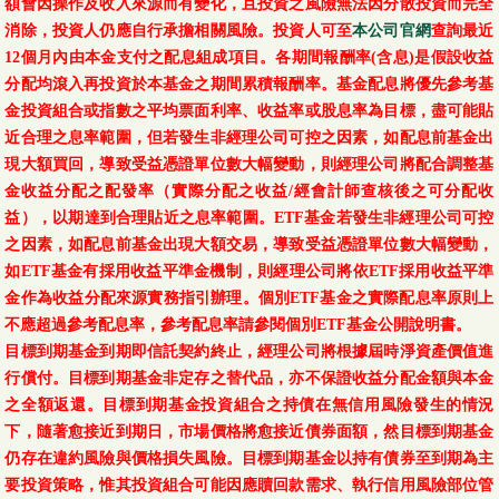
額會因操作及收入來源而有變化，且投資之風險無法因分散投資而完全
消除，投資人仍應自行承擔相關風險。投資人可至
本公司官網
查詢最近
12個月內由本金支付之配息組成項目。各期間報酬率(含息)是假設收益
分配均滾入再投資於本基金之期間累積報酬率。基金配息將優先參考基
金投資組合或指數之平均票面利率、收益率或股息率為目標，盡可能貼
近合理之息率範圍，但若發生非經理公司可控之因素，如配息前基金出
現大額買回，導致受益憑證單位數大幅變動，則經理公司將配合調整基
金收益分配之配發率（實際分配之收益/經會計師查核後之可分配收
益），以期達到合理貼近之息率範圍。ETF基金若發生非經理公司可控
之因素，如配息前基金出現大額交易，導致受益憑證單位數大幅變動，
如ETF基金有採用收益平準金機制，則經理公司將依ETF採用收益平準
金作為收益分配來源實務指引辦理。個別ETF基金之實際配息率原則上
不應超過參考配息率，參考配息率請參閱個別ETF基金公開說明書。
目標到期基金到期即信託契約終止，經理公司將根據屆時淨資產價值進
行償付。目標到期基金非定存之替代品，亦不保證收益分配金額與本金
之全額返還。目標到期基金投資組合之持債在無信用風險發生的情況
下，隨著愈接近到期日，市場價格將愈接近債券面額，然目標到期基金
仍存在違約風險與價格損失風險。目標到期基金以持有債券至到期為主
要投資策略，惟其投資組合可能因應贖回款需求、執行信用風險部位管