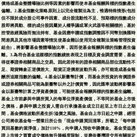
價格或基金整體曝險比例等因素的影響而使本基金報酬與標的指數產生
偏離。2.基金指數化策略原則上以完全複製法為主，惟遇特殊情形(包括
但不限於成分股公司事件因素、成分股流動性不足、預期標的指數成分
股即將異動、標的成分股因屬於人權爭議或軍火武器等相關標的，基於
控管政經風險而無法持有、基金因應申贖或指數調整因不同幣別換匯時
間差異及其他市場因素等情況使基金難以使用完全複製法策略管理投資
組合)，將影響基金整體曝險比率，因而使基金報酬與標的指數產生偏
離。3.為符合基金追蹤標的指數績效表現之目標及資金調度需要，基金
得從事證券相關商品之交易。因此若持有的證券相關商品部位流動性不
足、期貨轉倉正逆價差大、期貨正逆價差波動升高，亦可能造成基金報
酬所追蹤指數的偏離。4.基金以新臺幣計價，而基金所投資的有價證券
或證券相關商品可能為新臺幣以外之計價貨幣，因此匯率波動將影響基
金以新臺幣計算之淨資產價值，可能使基金報酬與標的指數產生偏離。
基金上市前參與申購所買入的每單位淨資產價值，不等同於基金上市後
之價格，參與申購之投資人需自行承擔基金成立日起至上市日止之期
間，基金價格波動所產生折/溢價之風險。基金自上市日起之申購，經理
公司將依基金每一營業日所公告「現金申購買回清單」所載之「每申購
買回基數約當淨值」加計110%，向申購人預收申購價金。基金受益憑
證上市後之買賣成交價格無升降幅度限制，並應依臺灣證交所有關規定