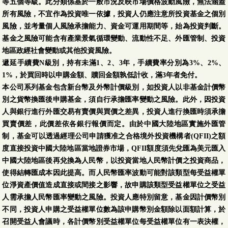
等五個等級。此分類係基於一般市況反映市場價格波動風險，無法涵蓋
所有風險，不宜作為投資唯一依據，投資人仍應注意所投資基金之個別
風險，並考量個人風險承擔能力、資金可運用期間等，始為投資判斷。
基金之風險可能含有產業景氣循環變動、流動性不足、外匯管制、投資
地區政經社會變動或其他投資風險。
遞延手續費N級別，持有未滿1、2、3年，手續費率分別為3%、2%、
1%，於買回時以申購金額、贖回金額孰低計收，滿3年者免付。
本公司系列基金包含新台幣及外幣計價級別，如投資人以非基金計價幣
別之貨幣換匯後申購基金，須自行承擔匯率變動之風險。此外，因投資
人與銀行進行外匯交易有賣價與買價之差異，投資人進行換匯時須承擔
買賣價差，此價差依各銀行報價而定。由於中國大陸地區實施外匯管
制，基金可以透過經理公司申請獲准之合格境外投資機構者(QFII)之額
度直接投資中國大陸地區當地證券市場，QFII額度須先兌匯為美元匯入
中國大陸地區後再兌換為人民幣，以投資當地人民幣計價之投資商品，
使得結轉匯成本因此提高。而人民幣匯率波動可能對該類型每受益權單
位淨資產價值造成直接或間接之影響，故申購該類型受益權單位之受益
人需承擔人民幣匯率變動之風險。投資人應特別留意，基金因計價幣別
不同，投資人申購之受益權單位數為該申購幣別金額除以面額計算，於
召開受益人會議時，各計價幣別受益權單位每受益權單位有一表決權，