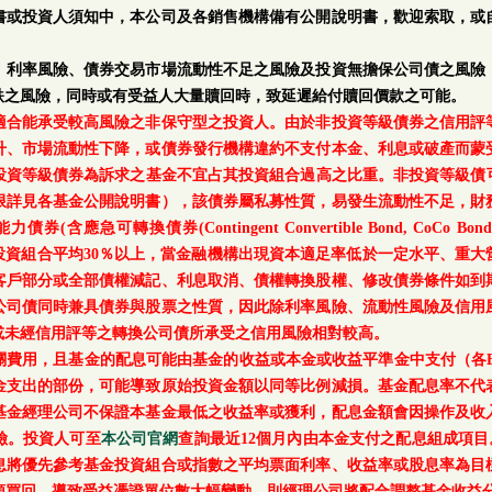
書或投資人須知中，本公司及各銷售機構備有公開說明書，歡迎索取，或
、利率風險、債券交易市場流動性不足之風險及投資無擔保公司債之風險
跌之風險，同時或有受益人大量贖回時，致延遲給付贖回價款之可能。
適合能承受較高風險之非保守型之投資人。由於非投資等級債券之信用評
升、市場流動性下降，或債券發行機構違約不支付本金、利息或破產而蒙
等級債券為訴求之基金不宜占其投資組合過高之比重。非投資等級債可能投資
上限詳見各基金公開說明書），該債券屬私募性質，易發生流動性不足，財
轉換債券(Contingent Convertible Bond, CoCo Bond)及具
每月底基金投資組合平均30％以上，當金融機構出現資本適足率低於一定水平
客戶部分或全部債權減記、利息取消、債權轉換股權、修改債券條件如到
公司債同時兼具債券與股票之性質，因此除利率風險、流動性風險及信用
或未經信用評等之轉換公司債所承受之信用風險相對較高。
關費用，且基金的配息可能由基金的收益或本金或收益平準金中支付（各E
金支出的部份，可能導致原始投資金額以同等比例減損。基金配息率不代
基金經理公司不保證本基金最低之收益率或獲利，配息金額會因操作及收
險。投資人可至
本公司官網
查詢最近12個月內由本金支付之配息組成項目
息將優先參考基金投資組合或指數之平均票面利率、收益率或股息率為目
額買回，導致受益憑證單位數大幅變動，則經理公司將配合調整基金收益分