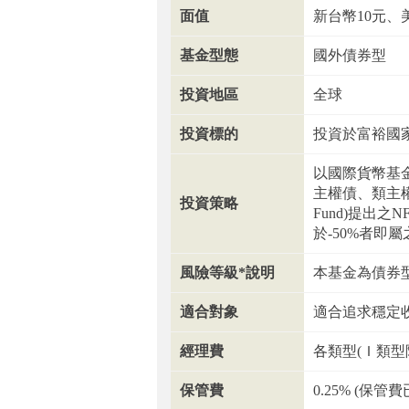
面值
新台幣10元、
基金型態
國外債券型
投資地區
全球
投資標的
投資於富裕國
以國際貨幣基金組
主權債、類主權債
投資策略
Fund)提出之N
於-50%者即屬
風險等級*說明
本基金為債券
適合對象
適合追求穩定
經理費
各類型(Ｉ類型
保管費
0.25% (