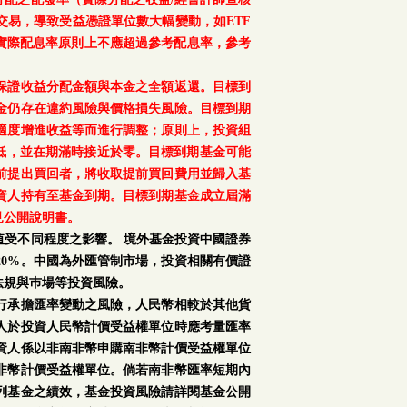
交易，導致受益憑證單位數大幅變動，如ETF
之實際配息率原則上不應超過參考配息率，參考
保證收益分配金額與本金之全額返還。目標到
金仍存在違約風險與價格損失風險。目標到期
適度增進收益等而進行調整；原則上，投資組
降低，並在期滿時接近於零。目標到期基金可能
前提出買回者，將收取提前買回費用並歸入基
資人持有至基金到期。目標到期基金成立屆滿
見公開說明書。
受不同程度之影響。 境外基金投資中國證券
0%。中國為外匯管制市場，投資相關有價證
法規與巿場等投資風險。
行承擔匯率變動之風險，人民幣相較於其他貨
人於投資人民幣計價受益權單位時應考量匯率
資人係以非南非幣申購南非幣計價受益權單位
非幣計價受益權單位。倘若南非幣匯率短期內
列基金之績效，基金投資風險請詳閱基金公開