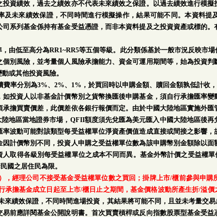
之投資績效，過去之績效亦不代表未來績效之保證。以過去績效進行模擬
率及未來績效保證，不同時間進行模擬操作，結果可能不同。本資料提
公司系列基金係持有基金受益憑證，而非本資料提及之投資資產或標的。
。
，由低至高分為RR1~RR5等五個等級。此分類係基於一般市況反映市
之個別風險，並考量個人風險承擔能力、資金可運用期間等，始為投資判
變動或其他投資風險。
手續費率分別為3%、2%、1%，於買回時以申購金額、贖回金額孰低計收，
，如投資人以非基金計價幣別之貨幣換匯後申購基金，須自行承擔匯率變
須承擔買賣價差，此價差依各銀行報價而定。由於中國大陸地區實施外匯
中國大陸地區當地證券市場，QFII額度須先兌匯為美元匯入中國大陸地區後
匯率波動可能對該類型每受益權單位淨資產價值造成直接或間接之影響，
金因計價幣別不同，投資人申購之受益權單位數為該申購幣別金額除以面
人取得各級別每受益權單位之成本不同而異。基金外幣計價之受益權單位
華民國之居住民為限。
日），經理公司不接受基金受益權單位數之買回；掛牌上市/櫃前參與申
行承擔基金成立日起至上市/櫃日止之期間，基金價格波動所產生折/溢價
率及未來績效保證，不同時間進場投資，其結果將可能不同，且並未考量交易
交易前應詳閱基金公開說明書。首次買賣槓桿或反向指數股票型基金受益