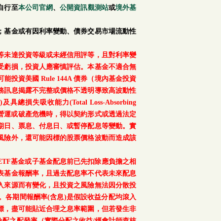
自行至
本公司官網
、
公開資訊觀測站
或
境外基
；基金或有因利率變動、債券交易市場流動性
等未達投資等級或未經信用評等，且對利率變
受虧損，投資人應審慎評估。本基金不適合無
美國 Rule 144A 債券（境內基金投資
務訊息揭露不完整或價格不透明導致高波動性
總損失吸收能力(Total Loss-Absorbing
、重大營運或破產危機時，得以契約形式或透過法定
期日、票息、付息日、或暫停配息等變動。實
風險外，還可能因標的股票價格波動而造成該
TF基金或子基金配息前已先扣除應負擔之相
表基金報酬率，且過去配息率不代表未來配息
入來源而有變化，且投資之風險無法因分散投
。各期間報酬率(含息)是假設收益分配均滾入
標，盡可能貼近合理之息率範圍，但若發生非
配之配發率（實際分配之收益/經會計師查核