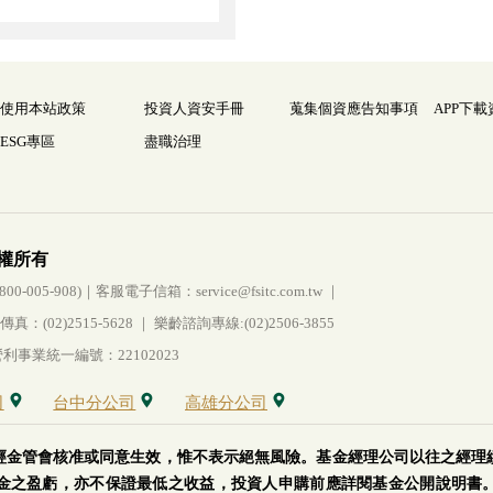
使用本站政策
投資人資安手冊
蒐集個資應告知事項
APP下載
ESG專區
盡職治理
權所有
005-908)｜客服電子信箱：service@fsitc.com.tw ｜
(02)2515-5628 ｜ 樂齡諮詢專線:(02)2506-3855
事業統一編號：22102023
司
台中分公司
高雄分公司
經金管會核准或同意生效，惟不表示絕無風險。基金經理公司以往之經理
金之盈虧，亦不保證最低之收益，投資人申購前應詳閱基金公開說明書