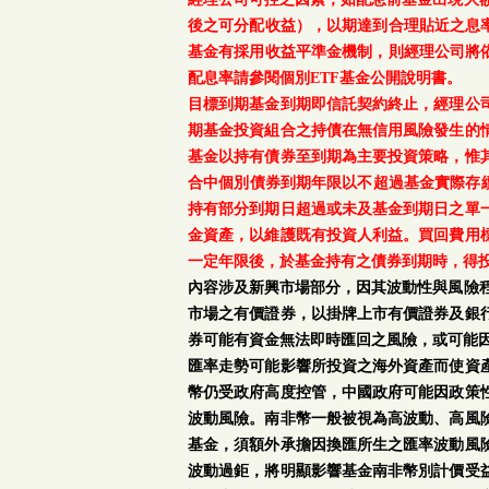
後之可分配收益），以期達到合理貼近之息率
基金有採用收益平準金機制，則經理公司將依
配息率請參閱個別ETF基金公開說明書。
目標到期基金到期即信託契約終止，經理公
期基金投資組合之持債在無信用風險發生的
基金以持有債券至到期為主要投資策略，惟
合中個別債券到期年限以不超過基金實際存續
持有部分到期日超過或未及基金到期日之單
金資產，以維護既有投資人利益。買回費用
一定年限後，於基金持有之債券到期時，得
內容涉及新興市場部分，因其波動性與風險
市場之有價證券，以掛牌上市有價證券及銀
券可能有資金無法即時匯回之風險，或可能
匯率走勢可能影響所投資之海外資產而使資
幣仍受政府高度控管，中國政府可能因政策
波動風險。南非幣一般被視為高波動、高風
基金，須額外承擔因換匯所生之匯率波動風
波動過鉅，將明顯影響基金南非幣別計價受