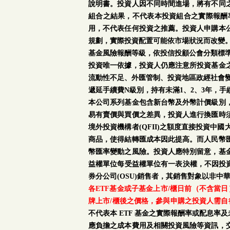
說明書。投資人因不同時間進場，將有不同
組合之結果，不代表本投資組合之實際報酬
用，不代表任何投資之推薦。投資人申購本
規劃，實際投資配置可能依市場狀況而改變
基金風險報酬等級，依投信投顧公會分類標準
投資唯一依據，投資人仍應注意所投資基金
流動性不足、外匯管制、投資地區政經社會
遞延手續費N級別，持有未滿1、2、3年，
本公司系列基金包含新台幣及外幣計價級別
易有賣價與買價之差異，投資人進行換匯時
境外投資機構者(QFII)之額度直接投資
商品，使得結轉匯成本因此提高。而人民幣
幣匯率變動之風險。投資人應特別留意，基
益權單位每受益權單位有一表決權，不因投資
券分公司(OSU)銷售者，其銷售對象以非中
各ETF基金或子基金上市/櫃日前（不含當
牌上市/櫃後之價格，參與申購之投資人需自
不代表本 ETF 基金之實際報酬率或配息
應負擔之成本費用及相關投資風險等資訊，