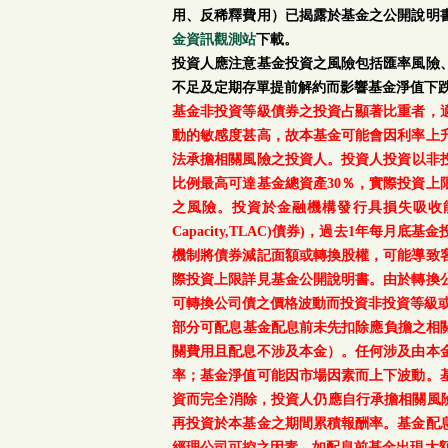
用、反稀釋費用）已揭露於基金之公開說明
金資訊觀測站
下載。
投資人應注意基金投資之風險包括匯率風險
不足及定期存單提前解約而影響基金淨值下
基金非投資等級債券之投資占顯著比重者，
動的敏感度甚高，故本基金可能會因利率上
法承擔相關風險之投資人。投資人投資以非投資
比例最高可達基金總資產30％，實際投資
之風險。投資於金融機構發行具損失吸收能力債券(含應急可
Capacity,TLAC)債券)，過去1年
機制將債券減記面額或轉換股權，可能導致
際投資上限詳見基金公開說明書。由於轉換
可轉換公司債之價格波動而投資非投資等級
部分可配息基金配息前未先扣除應負擔之相
關費用且配息不涉及本金）。任何涉及由本
率；基金淨值可能因市場因素而上下波動。
資而完全消除，投資人仍應自行承擔相關風
再投資於本基金之期間累積報酬率。基金配
經理公司可控之因素，如配息前基金出現大