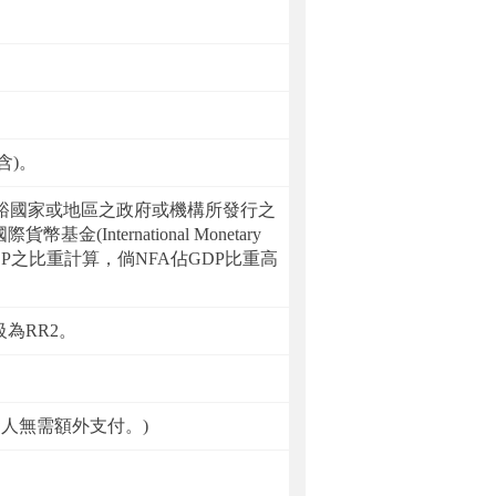
含)。
，篩選出富裕國家或地區之政府或機構所發行之
ernational Monetary
年度GDP之比重計算，倘NFA佔GDP比重高
為RR2。
資人無需額外支付。)