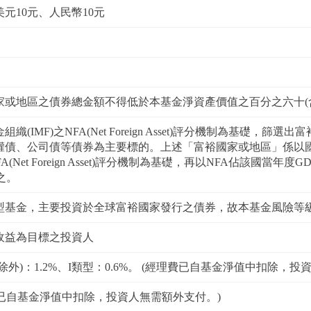
美元10元、人民幣10元
家或地區之債券總金額不得低於本基金淨資產價值之百分之六十(
織(IMF)之NFA(Net Foreign Asset)評分機制為基礎
、公司債等債券為主要標的。上述「富裕國家或地區」係以國際貨幣基金(Int
FA(Net Foreign Asset)評分機制為基礎，再以NFA佔該國當
之。
型基金，主要投資於全球富裕國家發行之債券，故本基金風險等級
收益為目標之投資人
除外)：1.2%、I類型：0.6%。 (經理費已自基金淨值中扣除，投
保管費已自基金淨值中扣除，投資人無需額外支付。)