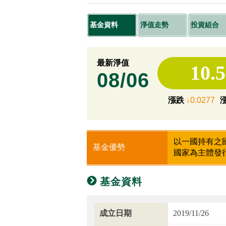
基金資料
淨值走勢
投資組合
最新淨值
10.
08/06
漲跌
↓0.0277
以一國持有之
基金優勢
國家為主體發
基金資料
成立日期
2019/11/26