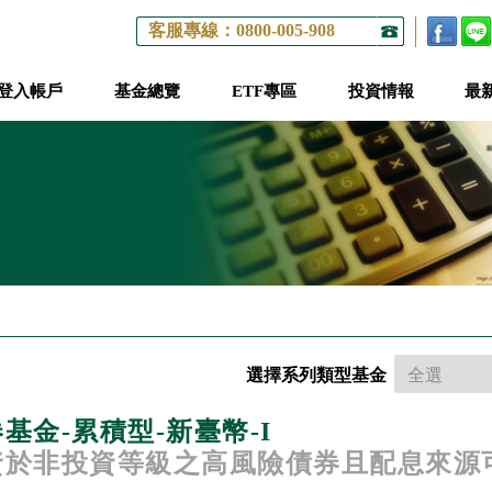
客服專線：0800-005-908
登入帳戶
基金總覽
ETF專區
投資情報
最
選擇系列類型基金
金-累積型-新臺幣-I
資於非投資等級之高風險債券且配息來源