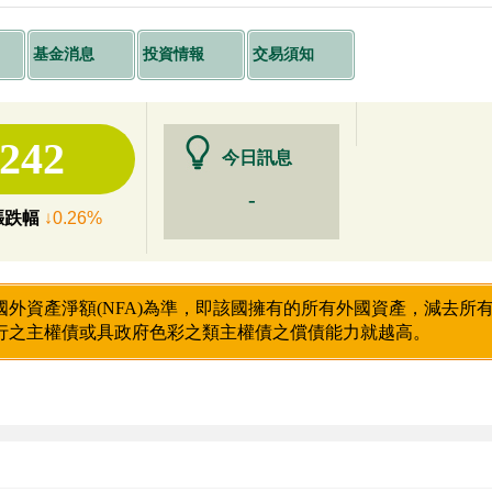
基金消息
投資情報
交易須知
5242
今日訊息
-
漲跌幅
↓0.26%
國外資產淨額(NFA)為準，即該國擁有的所有外國資產，減去所
行之主權債或具政府色彩之類主權債之償債能力就越高。