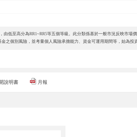
，由低至高分為RR1~RR5等五個等級。此分類係基於一般市況反映市場
基金之個別風險，並考量個人風險承擔能力、資金可運用期間等，始為投
開說明書
月報