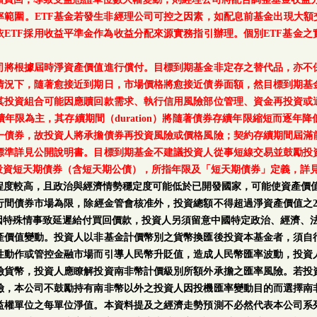
範圍。ETF基金若發生非經理公司可控之因素，如配息前基金出現大額
ETF採用收益平準金作為收益分配來源實務指引辦理。個別ETF基金
司將根據屆時淨資產價值進行償付。目標到期基金非定存之替代品，亦不
情況下，隨著愈接近到期日，市場價格將愈接近債券面額，然目標到期基
其投資組合可能因應贖回款需求、執行信用風險部位管理、資金再投資或
年限為主，其存續期間（duration）將隨著債券存續年限縮短而逐年
一債券，故投資人將承擔債券再投資風險或價格風險；契約存續期間屆滿
標準詳見公開說明書。目標到期基金不建議投資人從事短線交易並鼓勵投
投資短天期債券（含短天期公債），所指年限及「短天期債券」定義，詳
程度較高，且政治與經濟情勢穩定度可能低於已開發國家，可能使資產價值
行間債券市場為限，除經金管會核准外，投資總額不得超過淨資產價值之2
因特殊情事致延遲給付買回價款，投資人另須留意中國特定政治、經濟、
產價值變動。投資人以非基金計價幣別之貨幣換匯後投資本基金者，須自
性動作或管控金融市場而引導人民幣升貶值，造成人民幣匯率波動，投資
險貨幣，投資人應瞭解投資南非幣計價級別所額外承擔之匯率風險。若投
險，本公司不鼓勵持有南非幣以外之投資人因投機匯率變動目的而選擇南
益權單位之每單位淨值。本資料提及之經濟走勢預測不必然代表本公司系