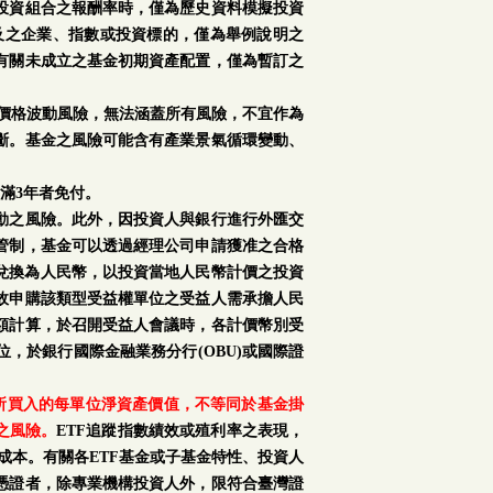
投資組合之報酬率時，僅為歷史資料模擬投資
及之企業、指數或投資標的，僅為舉例說明之
有關未成立之基金初期資產配置，僅為暫訂之
場價格波動風險，無法涵蓋所有風險，不宜作為
斷。基金之風險可能含有產業景氣循環變動、
滿3年者免付。
動之風險。此外，因投資人與銀行進行外匯交
管制，基金可以透過經理公司申請獲准之合格
再兌換為人民幣，以投資當地人民幣計價之投資
故申購該類型受益權單位之受益人需承擔人民
額計算，於召開受益人會議時，各計價幣別受
，於銀行國際金融業務分行(OBU)或國際證
購所買入的每單位淨資產價值，不等同於基金掛
之風險。
ETF追蹤指數績效或殖利率之表現，
成本。有關各ETF基金或子基金特性、投資人
憑證者，除專業機構投資人外，限符合臺灣證