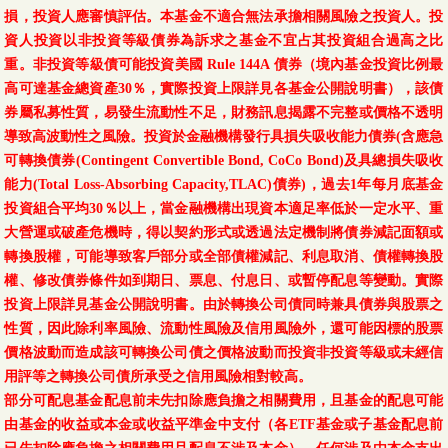
損，投資人應審慎評估。本基金不適合無法承擔相關風險之投資人。投
資人投資以非投資等級債券為訴求之基金不宜占其投資組合過高之比
重。非投資等級債可能投資美國 Rule 144A 債券（境內基金投資比例最
高可達基金總資產30％，實際投資上限詳見各基金公開說明書），該債
券屬私募性質，易發生流動性不足，財務訊息揭露不完整或價格不透明
導致高波動性之風險。投資於金融機構發行具損失吸收能力債券(含應急
可轉換債券(Contingent Convertible Bond, CoCo Bond)及具總損失吸收
能力(Total Loss-Absorbing Capacity,TLAC)債券)，過去1年每月底基金
投資組合平均30％以上，當金融機構出現資本適足率低於一定水平、重
大營運或破產危機時，得以契約形式或透過法定機制將債券減記面額或
轉換股權，可能導致客戶部分或全部債權減記、利息取消、債權轉換股
權、修改債券條件如到期日、票息、付息日、或暫停配息等變動。實際
投資上限詳見基金公開說明書。由於轉換公司債同時兼具債券與股票之
性質，因此除利率風險、流動性風險及信用風險外，還可能因標的股票
價格波動而造成該可轉換公司債之價格波動而投資非投資等級或未經信
用評等之轉換公司債所承受之信用風險相對較高。
部分可配息基金配息前未先扣除應負擔之相關費用，且基金的配息可能
由基金的收益或本金或收益平準金中支付（各ETF基金或子基金配息前