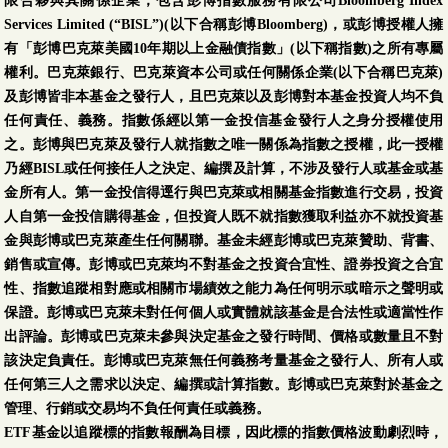
限合夥與其關係企業，包含彭博指數服務有限公司Bloomberg Index
Services Limited (“BISL”)(以下合稱彭博Bloomberg)，或彭博授權人擁
有「彭博巴克萊美國10年期以上金融債指數」(以下稱指數)之所有專屬
權利。巴克萊銀行、巴克萊資本公司或任何關係企業(以下合稱巴克萊)
及彭博皆非本基金之發行人，且巴克萊以及彭博對本基金投資人均不負
任何責任、義務。指數係經以第一金投信基金發行人之身分授權使用
之。彭博與巴克萊及發行人就指數之唯一關係為指數之授權，此一授權
乃經BISL或任何接任人之決定、編撰及計算，不涉及發行人或基金或基
金所有人。第一金投信得逕行與巴克萊或相關基金指數進行交易，投資
人自第一金投信購得基金，但投資人既不就指數獲取利益亦不就投資基
金與彭博或巴克萊產生任何關聯。基金未經彭博或巴克萊贊助、背書、
銷售或宣傳。彭博或巴克萊均不對基金之投資合宜性、證券投資之合宜
性、指數追蹤相對應或相關市場績效之能力為任何明示或暗示之聲明或
保證。彭博或巴克萊未對任何個人或實體就該基金是合法性或適當性作
出評論。彭博或巴克萊未參與決定基金之發行時間、價格或數量且不對
該決定負責任。彭博或巴克萊無任何義務考量基金之發行人、所有人或
任何第三人之需求以決定、編撰或計算指數。彭博或巴克萊對於基金之
管理、行銷或交易均不負任何責任或義務。
ETF基金以追蹤標的指數報酬為目標，因此標的指數價格波動劇烈時，