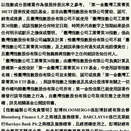
以指數成分股權重作為個股持股比率之參考。「第一金臺灣工業菁英
30ETF證券投資信託基金」並非由臺灣指數股份有限公司贊助、認可、
銷售或推廣，且臺灣指數股份有限公司不就使用「臺灣指數公司工業菁
英30指數」或該指數於任何特定日期、時間所代表數字之預期結果提供
任何明示或默示之擔保或聲明。「臺灣指數公司工業菁英30指數」係由
臺灣指數股份有限公司編製及計算；惟臺灣指數股份有限公司不就「臺
灣指數公司工業菁英30指數」及之錯誤承擔任何過失或其他賠償責任；
且臺灣指數股份有限公司無義務將指數中之任何錯誤告知任何人。
「臺灣指數公司工業菁英30指數」由臺灣指數股份有限公司負責計算及
授權第一金投信於「第一金臺灣工業菁英30 ETF基金」中使用該等指數
名稱；惟臺灣指數股份有限公司並未贊助、認可或推廣「第一金臺灣工
業菁英30 ETF基金」；與該等指數之指數值及其成分股清單有關之一切
著作權均歸臺灣指數股份有限公司所有；第一金投信業已就使用該著作
權發行該等指數之行為，自臺灣指數股份有限公司取得完整之使用授
權，詳見相關基金公開說明書。
【指數編製公司免責聲明】彭博BLOOMERG®係彭博財經有限合夥
Bloomberg Finance L.P.之商標及服務標章。BARCLAYS®係巴克萊銀
行Barclays Bank Plc之商標及服務標章，且經授權使用之。彭博財經有