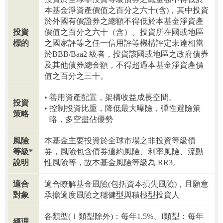
本基金淨資產價值之百分之六十(含)，其中投資
於外國有價證券之總額不得低於本基金淨資產
投資
價值之百分之六十（含）。投資所在國或地區
標的
之國家評等之任一信用評等機構評定未達相當
於BBB/Baa2 級者，投資該國或地區之政府債券
及其他債券總金額，不得超過本基金淨資產價
值之百分之三十。
善用資產配置，架構收益成長空間。
投資
控制投資比重，降低最大曝險，彈性避險策
策略
略，多空盡佔優勢
風險
本基金主要投資於全球市場之非投資等級債
等級*
券，風險包含債券違約風險、利率風險、流動
說明
性風險等，故本基金風險等級為 RR3。
適合
適合瞭解基金風險(包括資本損失風險)，且願意
對象
承擔適度風險之穩健型與積極型投資人
各類型(Ｉ類型除外)：每年1.5%、I類型：每年
經理