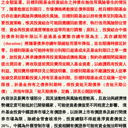
之全額返還。目標到期基金投資組合之持債在無信用風險發生的情況
下，隨著愈接近到期日，市場價格將愈接近債券面額，然目標到期基金
仍存在違約風險與價格損失風險。目標到期基金以持有債券至到期為主
要投資策略，惟其投資組合可能因應贖回款需求、執行信用風險部位管
理、資金再投資或適度增進收益等而進行調整；原則上，投資組合中個
別債券到期年限以不超過基金實際存續年限為主，其存續期間
（duration）將隨著債券存續年限縮短而逐年降低，並在期滿時接近於
零。目標到期基金可能持有部分到期日超過或未及基金到期日之單一債
券，故投資人將承擔債券再投資風險或價格風險；契約存續期間屆滿前
提出買回者，將收取提前買回費用並歸入基金資產，以維護既有投資人
利益。買回費用標準詳見公開說明書。目標到期基金不建議投資人從事
短線交易並鼓勵投資人持有至基金到期。目標到期基金成立屆滿一定年
限後，於基金持有之債券到期時，得投資短天期債券（含短天期公
債），所指年限及「短天期債券」定義，詳見公開說明書。
內容涉及新興市場部分，因其波動性與風險程度較高，且政治與經濟情
勢穩定度可能低於已開發國家，可能使資產價值受不同程度之影響。 境
外基金投資中國證券市場之有價證券，以掛牌上市有價證券及銀行間債
券市場為限，除經金管會核准外，投資總額不得超過淨資產價值之
20%。中國為外匯管制市場，投資相關有價證券可能有資金無法即時匯