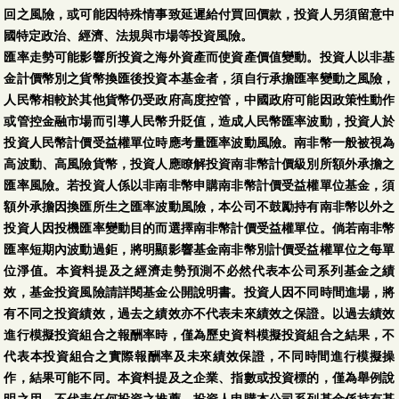
回之風險，或可能因特殊情事致延遲給付買回價款，投資人另須留意中
國特定政治、經濟、法規與巿場等投資風險。
匯率走勢可能影響所投資之海外資產而使資產價值變動。投資人以非基
金計價幣別之貨幣換匯後投資本基金者，須自行承擔匯率變動之風險，
人民幣相較於其他貨幣仍受政府高度控管，中國政府可能因政策性動作
或管控金融市場而引導人民幣升貶值，造成人民幣匯率波動，投資人於
投資人民幣計價受益權單位時應考量匯率波動風險。南非幣一般被視為
高波動、高風險貨幣，投資人應瞭解投資南非幣計價級別所額外承擔之
匯率風險。若投資人係以非南非幣申購南非幣計價受益權單位基金，須
額外承擔因換匯所生之匯率波動風險，本公司不鼓勵持有南非幣以外之
投資人因投機匯率變動目的而選擇南非幣計價受益權單位。倘若南非幣
匯率短期內波動過鉅，將明顯影響基金南非幣別計價受益權單位之每單
位淨值。本資料提及之經濟走勢預測不必然代表本公司系列基金之績
效，基金投資風險請詳閱基金公開說明書。投資人因不同時間進場，將
有不同之投資績效，過去之績效亦不代表未來績效之保證。以過去績效
進行模擬投資組合之報酬率時，僅為歷史資料模擬投資組合之結果，不
代表本投資組合之實際報酬率及未來績效保證，不同時間進行模擬操
作，結果可能不同。本資料提及之企業、指數或投資標的，僅為舉例說