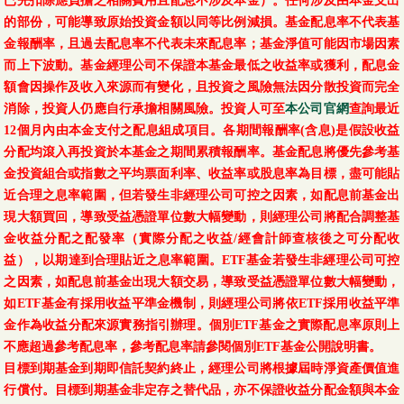
已先扣除應負擔之相關費用且配息不涉及本金）。任何涉及由本金支出
的部份，可能導致原始投資金額以同等比例減損。基金配息率不代表基
金報酬率，且過去配息率不代表未來配息率；基金淨值可能因市場因素
而上下波動。基金經理公司不保證本基金最低之收益率或獲利，配息金
額會因操作及收入來源而有變化，且投資之風險無法因分散投資而完全
消除，投資人仍應自行承擔相關風險。投資人可至
本公司官網
查詢最近
12個月內由本金支付之配息組成項目。各期間報酬率(含息)是假設收益
分配均滾入再投資於本基金之期間累積報酬率。基金配息將優先參考基
金投資組合或指數之平均票面利率、收益率或股息率為目標，盡可能貼
近合理之息率範圍，但若發生非經理公司可控之因素，如配息前基金出
現大額買回，導致受益憑證單位數大幅變動，則經理公司將配合調整基
金收益分配之配發率（實際分配之收益/經會計師查核後之可分配收
益），以期達到合理貼近之息率範圍。ETF基金若發生非經理公司可控
之因素，如配息前基金出現大額交易，導致受益憑證單位數大幅變動，
如ETF基金有採用收益平準金機制，則經理公司將依ETF採用收益平準
金作為收益分配來源實務指引辦理。個別ETF基金之實際配息率原則上
不應超過參考配息率，參考配息率請參閱個別ETF基金公開說明書。
目標到期基金到期即信託契約終止，經理公司將根據屆時淨資產價值進
行償付。目標到期基金非定存之替代品，亦不保證收益分配金額與本金