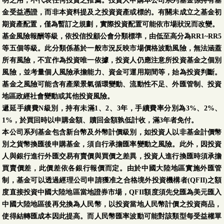
明之用，不代表任何投資之推薦。投資人申購本公司系列基金係持有基
金受益憑證，而非本資料提及之投資資產或標的。有關未成立之基金初
期資產配置，僅為暫訂之規劃，實際投資配置可能依市場狀況而改變。
基金風險報酬等級，依投信投顧公會分類標準，由低至高分為RR1~RR5
等五個等級。此分類係基於一般市況反映市場價格波動風險，無法涵蓋
所有風險，不宜作為投資唯一依據，投資人仍應注意所投資基金之個別
風險，並考量個人風險承擔能力、資金可運用期間等，始為投資判斷。
基金之風險可能含有產業景氣循環變動、流動性不足、外匯管制、投資
地區政經社會變動或其他投資風險。
遞延手續費N級別，持有未滿1、2、3年，手續費率分別為3%、2%、
1%，於買回時以申購金額、贖回金額孰低計收，滿3年者免付。
本公司系列基金包含新台幣及外幣計價級別，如投資人以非基金計價幣
別之貨幣換匯後申購基金，須自行承擔匯率變動之風險。此外，因投資
人與銀行進行外匯交易有賣價與買價之差異，投資人進行換匯時須承擔
買賣價差，此價差依各銀行報價而定。由於中國大陸地區實施外匯管
制，基金可以透過經理公司申請獲准之合格境外投資機構者(QFII)之額
度直接投資中國大陸地區當地證券市場，QFII額度須先兌匯為美元匯入
中國大陸地區後再兌換為人民幣，以投資當地人民幣計價之投資商品，
使得結轉匯成本因此提高。而人民幣匯率波動可能對該類型每受益權單