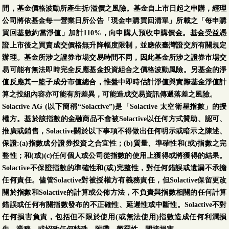
間，基金價格波動所產生折/溢價之風險。基金自上市日起之申購，經理
公司將依基金每一營業日所公告「現金申購買回清單」所載之「每申購
買回基數約當淨值」加計110%，向申購人預收申購價金。基金受益憑
證上市後之買賣成交價格無升降幅度限制，並應依臺灣證交所有關規定
辦理。基金所涉之證券市場交易時間不同，因此基金所涉之證券市場交
易可能有無法即時完全反應基金投資組合之價格波動風險。另基金的淨
值反應其一籃子成分市值總合，惟盤中即時估計淨值與實際基金淨值計
算之投組內容亦可能有所差異，可能造成交易資訊傳遞落差之風險。
Solactive AG (以下簡稱“Solactive”)是「Solactive 太空衛星指數」的授
權方。基於該指數的金融商品不會被Solactive以任何方式贊助、認可、
推廣或銷售，Solactive關於以下事項不得做出任何明示或暗示之陳述、
保證:(a)指數成分證券投資之合宜性；(b)質量、準確性和(或)指數之完
整性；和(或)(c)任何個人或公司從指數的使用上獲得或將獲得的結果。
Solactive不保證指數的準確性和(或)完整性，對任何錯誤或遺漏不承擔
任何責任。儘管Solactive對被授權方有義務責任，但Solactive保留更改
關於指數和Solactive的計算或公佈方法，不負責與指數相關的任何計算
錯誤或任何有關指數發布的不正確性、延遲性或中斷性。Solactive不對
任何損害負責，包括但不限於使用(或無法使用)指數造成任何利潤損