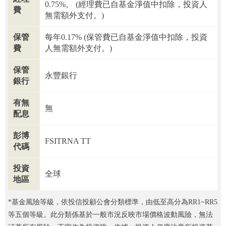
0.75%。 (經理費已自基金淨值中扣除，投資人
費
無需額外支付。)
保管
每年0.17% (保管費已自基金淨值中扣除，投資
費
人無需額外支付。)
保管
永豐銀行
銀行
有無
無
配息
彭博
FSITRNA TT
代碼
投資
全球
地區
*基金風險等級，依投信投顧公會分類標準，由低至高分為RR1~RR5
等五個等級。此分類係基於一般市況反映市場價格波動風險，無法