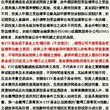
位淨資產價值造成直接或間接之影響，故申購該類型受益權單位之受益
人需承擔人民幣匯率變動之風險。投資人應特別留意，基金因計價幣別
不同，投資人申購之受益權單位數為該申購幣別金額除以面額計算，於
召開受益人會議時，各計價幣別受益權單位每受益權單位有一表決權，
不因投資人取得各級別每受益權單位之成本不同而異。基金外幣計價之
受益權單位，於銀行國際金融業務分行(OBU)或國際證券分公司(OSU)
銷售者，其銷售對象以非中華民國之居住民為限。
各ETF基金或子基金上市/櫃日前（不含當日），經理公司不接受基金受
益權單位數之買回；掛牌上市/櫃前參與申購所買入的每單位淨資產價
值，不等同於基金掛牌上市/櫃後之價格，參與申購之投資人需自行承擔
基金成立日起至上市/櫃日止之期間，基金價格波動所產生折/溢價之風
險。
ETF追蹤指數績效或殖利率之表現，不代表本 ETF 基金之實際報酬
率或配息率及未來績效保證，不同時間進場投資，其結果將可能不同，
且並未考量交易成本。有關各ETF基金或子基金特性、投資人應負擔之
成本費用及相關投資風險等資訊，交易前應詳閱基金公開說明書。首次
買賣槓桿或反向指數股票型基金受益憑證者，除專業機構投資人外，限
符合臺灣證券交易所所訂適格條件之投資人始得交易，並簽具風險預告
書。第一金臺灣工業菁英30 ETF基金以追蹤標的｢臺灣工業菁英30指數｣
之績效表現為目標，依指數特性或市場狀況買進全部或部分成分股，並