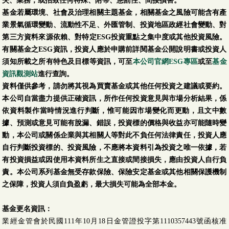
失、業務，或招致任何特殊、附帶、懲罰性、間接損害。
基金若屬環境、社會及治理相關主題基金，相關基金之風險可能含有產
業景氣循環變動、流動性不足、外匯管制、投資地區政經社會變動、對
第三方資料來源依賴、對特定ESG投資重點之集中度或其他投資風險。
有關基金之ESG資訊，投資人應於申購前詳閱基金公開說明書或投資人
須知所載之所有特色及目標等資訊，可至
本公司官網ESG專區
或至
基金
資訊觀測站
進行查詢。
資料僅供參考，請勿將其視為買賣基金或其他任何投資之建議或要約。
本公司自當盡力提供正確資訊，所作任何投資意見與市場分析結果，係
依資料製作當時情況進行判斷，惟可能因市場變化而更動，且文中數
據、預測或意見可能有脫漏、錯誤，投資標的價格與收益亦可能隨時變
動，本公司或關係企業與其相關人等對此不負任何法律責任，投資人應
自行判斷投資標的、投資風險，不應將本資料引為投資之唯一依據，若
有投資損益或因使用本資料所生之直接或間接損失，應由投資人自行負
責。本公司系列基金無受存款保險、保險安定基金或其他相關保護機制
之保障，投資人須自負盈虧，最大損失可能為全部本金。
基金更名資訊：
業經金管會於民國111年10月18日金管證投字第1110357443號函核准