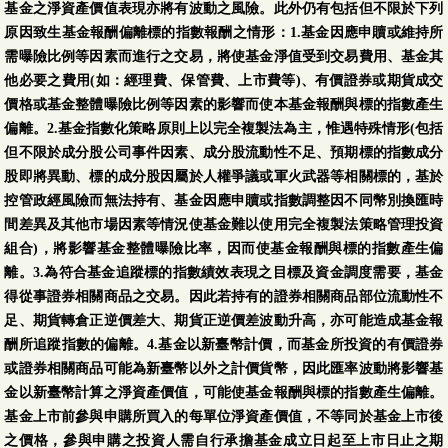
基金之淨資產價值表現亦將有波動之風險。此外仍有包括但不限於下列
原因致生基金報酬偏離標的指數報酬之情形：1.基金因應申贖或維持所
需曝險比例等因素而進行之交易，將使基金淨值受到交易費用、基金其
他必要之費用(如：經理費、保管費、上市費等)、有價證券或期貨成交
價格或基金整體曝險比例等因素的影響而使本基金報酬與標的指數產生
偏離。2.基金指數化策略原則上以完全複製法為主，惟遇特殊情形(包括
但不限於成分股公司事件因素、成分股流動性不足、預期標的指數成分
股即將異動、標的成分股因屬於人權爭議或軍火武器等相關標的，基於
控管政經風險而無法持有、基金因應申贖或指數調整因不同幣別換匯時
間差異及其他市場因素等情況使基金難以使用完全複製法策略管理投資
組合)，將影響基金整體曝險比率，因而使基金報酬與標的指數產生偏
離。3.為符合基金追蹤標的指數績效表現之目標及資金調度需要，基金
得從事證券相關商品之交易。因此若持有的證券相關商品部位流動性不
足、期貨轉倉正逆價差大、期貨正逆價差波動升高，亦可能造成基金報
酬所追蹤指數的偏離。4.基金以新臺幣計價，而基金所投資的有價證券
或證券相關商品可能為新臺幣以外之計價貨幣，因此匯率波動將影響基
金以新臺幣計算之淨資產價值，可能使基金報酬與標的指數產生偏離。
基金上市前參與申購所買入的每單位淨資產價值，不等同於基金上市後
之價格，參與申購之投資人需自行承擔基金成立日起至上市日止之期