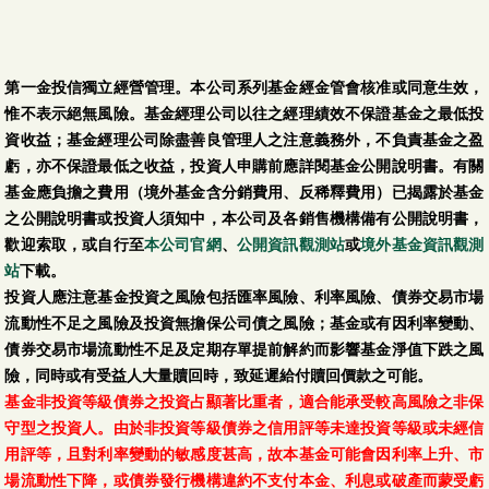
第一金投信獨立經營管理。本公司系列基金經金管會核准或同意生效，
惟不表示絕無風險。基金經理公司以往之經理績效不保證基金之最低投
資收益；基金經理公司除盡善良管理人之注意義務外，不負責基金之盈
虧，亦不保證最低之收益，投資人申購前應詳閱基金公開說明書。有關
基金應負擔之費用（境外基金含分銷費用、反稀釋費用）已揭露於基金
之公開說明書或投資人須知中，本公司及各銷售機構備有公開說明書，
歡迎索取，或自行至
本公司官網
、
公開資訊觀測站
或
境外基金資訊觀測
站
下載。
投資人應注意基金投資之風險包括匯率風險、利率風險、債券交易市場
流動性不足之風險及投資無擔保公司債之風險；基金或有因利率變動、
債券交易市場流動性不足及定期存單提前解約而影響基金淨值下跌之風
險，同時或有受益人大量贖回時，致延遲給付贖回價款之可能。
基金非投資等級債券之投資占顯著比重者，適合能承受較高風險之非保
守型之投資人。由於非投資等級債券之信用評等未達投資等級或未經信
用評等，且對利率變動的敏感度甚高，故本基金可能會因利率上升、市
場流動性下降，或債券發行機構違約不支付本金、利息或破產而蒙受虧