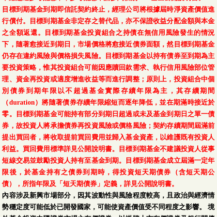
目標到期基金到期即信託契約終止，經理公司將根據屆時淨資產價值進
行償付。目標到期基金非定存之替代品，亦不保證收益分配金額與本金
之全額返還。目標到期基金投資組合之持債在無信用風險發生的情況
下，隨著愈接近到期日，市場價格將愈接近債券面額，然目標到期基金
仍存在違約風險與價格損失風險。目標到期基金以持有債券至到期為主
要投資策略，惟其投資組合可能因應贖回款需求、執行信用風險部位管
理、資金再投資或適度增進收益等而進行調整；原則上，投資組合中個
別債券到期年限以不超過基金實際存續年限為主，其存續期間
（duration）將隨著債券存續年限縮短而逐年降低，並在期滿時接近於
零。目標到期基金可能持有部分到期日超過或未及基金到期日之單一債
券，故投資人將承擔債券再投資風險或價格風險；契約存續期間屆滿前
提出買回者，將收取提前買回費用並歸入基金資產，以維護既有投資人
利益。買回費用標準詳見公開說明書。目標到期基金不建議投資人從事
短線交易並鼓勵投資人持有至基金到期。目標到期基金成立屆滿一定年
限後，於基金持有之債券到期時，得投資短天期債券（含短天期公
債），所指年限及「短天期債券」定義，詳見公開說明書。
內容涉及新興市場部分，因其波動性與風險程度較高，且政治與經濟情
勢穩定度可能低於已開發國家，可能使資產價值受不同程度之影響。 境