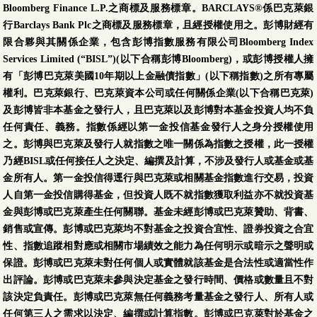
Bloomberg Finance L.P.之商標及服務標章。BARCLAYS®係巴克萊銀
行Barclays Bank Plc之商標及服務標章，且經授權使用之。彭博財經有
限合夥與其關係企業，包含彭博指數服務有限公司Bloomberg Index
Services Limited (“BISL”)(以下合稱彭博Bloomberg)，或彭博授權人擁
有「彭博巴克萊美國10年期以上金融債指數」(以下稱指數)之所有專屬
權利。巴克萊銀行、巴克萊資本公司或任何關係企業(以下合稱巴克萊)
及彭博皆非本基金之發行人，且巴克萊以及彭博對本基金投資人均不負
任何責任、義務。指數係經以第一金投信基金發行人之身分授權使用
之。彭博與巴克萊及發行人就指數之唯一關係為指數之授權，此一授權
乃經BISL或任何接任人之決定、編撰及計算，不涉及發行人或基金或基
金所有人。第一金投信得逕行與巴克萊或相關基金指數進行交易，投資
人自第一金投信購得基金，但投資人既不就指數獲取利益亦不就投資基
金與彭博或巴克萊產生任何關聯。基金未經彭博或巴克萊贊助、背書、
銷售或宣傳。彭博或巴克萊均不對基金之投資合宜性、證券投資之合宜
性、指數追蹤相對應或相關市場績效之能力為任何明示或暗示之聲明或
保證。彭博或巴克萊未對任何個人或實體就該基金是合法性或適當性作
出評論。彭博或巴克萊未參與決定基金之發行時間、價格或數量且不對
該決定負責任。彭博或巴克萊無任何義務考量基金之發行人、所有人或
任何第三人之需求以決定、編撰或計算指數。彭博或巴克萊對於基金之