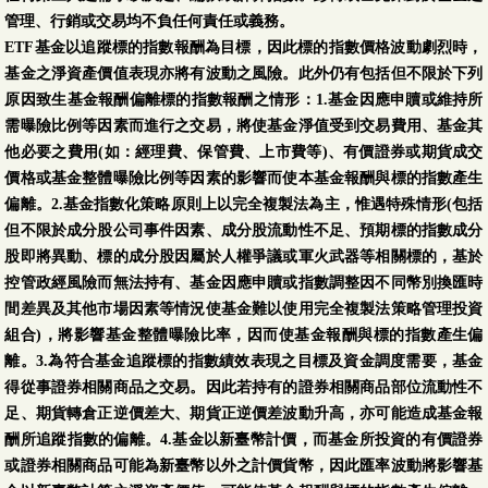
管理、行銷或交易均不負任何責任或義務。
ETF基金以追蹤標的指數報酬為目標，因此標的指數價格波動劇烈時，
基金之淨資產價值表現亦將有波動之風險。此外仍有包括但不限於下列
原因致生基金報酬偏離標的指數報酬之情形：1.基金因應申贖或維持所
需曝險比例等因素而進行之交易，將使基金淨值受到交易費用、基金其
他必要之費用(如：經理費、保管費、上市費等)、有價證券或期貨成交
價格或基金整體曝險比例等因素的影響而使本基金報酬與標的指數產生
偏離。2.基金指數化策略原則上以完全複製法為主，惟遇特殊情形(包括
但不限於成分股公司事件因素、成分股流動性不足、預期標的指數成分
股即將異動、標的成分股因屬於人權爭議或軍火武器等相關標的，基於
控管政經風險而無法持有、基金因應申贖或指數調整因不同幣別換匯時
間差異及其他市場因素等情況使基金難以使用完全複製法策略管理投資
組合)，將影響基金整體曝險比率，因而使基金報酬與標的指數產生偏
離。3.為符合基金追蹤標的指數績效表現之目標及資金調度需要，基金
得從事證券相關商品之交易。因此若持有的證券相關商品部位流動性不
足、期貨轉倉正逆價差大、期貨正逆價差波動升高，亦可能造成基金報
酬所追蹤指數的偏離。4.基金以新臺幣計價，而基金所投資的有價證券
或證券相關商品可能為新臺幣以外之計價貨幣，因此匯率波動將影響基