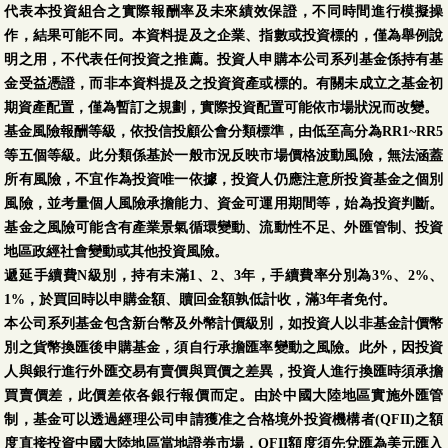
代表本投資組合之實際報酬率及未來績效保證，不同時間進行模擬操
作，結果可能不同。本資料提及之企業、指數或投資標的，僅為舉例說
明之用，不代表任何投資之推薦。投資人申購本公司系列基金係持有基
金受益憑證，而非本資料提及之投資資產或標的。有關未成立之基金初
期資產配置，僅為暫訂之規劃，實際投資配置可能依市場狀況而改變。
基金風險報酬等級，依投信投顧公會分類標準，由低至高分為RR1~RR5
等五個等級。此分類係基於一般市況反映市場價格波動風險，無法涵蓋
所有風險，不宜作為投資唯一依據，投資人仍應注意所投資基金之個別
風險，並考量個人風險承擔能力、資金可運用期間等，始為投資判斷。
基金之風險可能含有產業景氣循環變動、流動性不足、外匯管制、投資
地區政經社會變動或其他投資風險。
遞延手續費N級別，持有未滿1、2、3年，手續費率分別為3%、2%、
1%，於買回時以申購金額、贖回金額孰低計收，滿3年者免付。
本公司系列基金包含新台幣及外幣計價級別，如投資人以非基金計價幣
別之貨幣換匯後申購基金，須自行承擔匯率變動之風險。此外，因投資
人與銀行進行外匯交易有賣價與買價之差異，投資人進行換匯時須承擔
買賣價差，此價差依各銀行報價而定。由於中國大陸地區實施外匯管
制，基金可以透過經理公司申請獲准之合格境外投資機構者(QFII)之額
度直接投資中國大陸地區當地證券市場，QFII額度須先兌匯為美元匯入