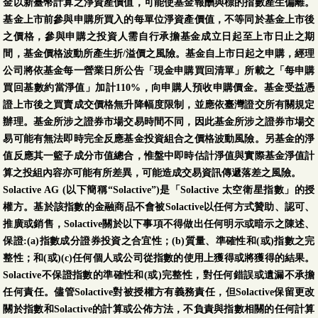
金以新臺幣計算之淨資產價值，可能使基金報酬與標的指數產生偏離。
基金上市前參與申購所買入的每單位淨資產價值，不等同於基金上市後
之價格，參與申購之投資人需自行承擔基金成立日起至上市日止之期
間，基金價格波動所產生折/溢價之風險。基金自上市日起之申購，經理
公司將依基金每一營業日所公告「現金申購買回清單」所載之「每申購
買回基數約當淨值」加計110%，向申購人預收申購價金。基金受益憑
證上市後之買賣成交價格無升降幅度限制，並應依臺灣證交所有關規定
辦理。基金所涉之證券市場交易時間不同，因此基金所涉之證券市場交
易可能有無法即時完全反應基金投資組合之價格波動風險。另基金的淨
值反應其一籃子成分市值總合，惟盤中即時估計淨值與實際基金淨值計
算之投組內容亦可能有所差異，可能造成交易資訊傳遞落差之風險。
Solactive AG (以下簡稱“Solactive”)是「Solactive 太空衛星指數」的授
權方。基於該指數的金融商品不會被Solactive以任何方式贊助、認可、
推廣或銷售，Solactive關於以下事項不得做出任何明示或暗示之陳述、
保證:(a)指數成分證券投資之合宜性；(b)質量、準確性和(或)指數之完
整性；和(或)(c)任何個人或公司從指數的使用上獲得或將獲得的結果。
Solactive不保證指數的準確性和(或)完整性，對任何錯誤或遺漏不承擔
任何責任。儘管Solactive對被授權方有義務責任，但Solactive保留更改
關於指數和Solactive的計算或公佈方法，不負責與指數相關的任何計算