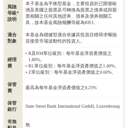
本子基金為平衡型基金，主要投資於已開發歐
風險
洲及美國之股票及可轉換為股票之債券或與股
等級*
票相關之任何其他證券、債券及債券相關工
說明
具，故本基金風險報酬等級為RR3。
適合
本基金為穩健型適合依據其投資目標尋求曝險
對象
並接受市場波動性的投資人。
R及RM單位級別：每年基金淨資產價值之
經理
1.80%。
費
RL單位級別：每年基金淨資產價值之1.40%。
Z單位級別：每年基金淨資產價值之0.60%。
保管
最高為每年基金淨資產價值之0.25%
費
保管
State Street Bank International GmbH, Luxembourg
銀行
有無
無
配息