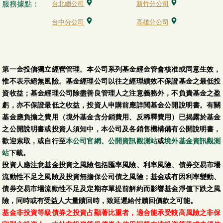
服務據點：
台北總公司
新竹分公司
台中分公司
高雄分公司
第一金投信獨立經營管理。本公司系列基金經金管會核准或同意生效，
惟不表示絕無風險。基金經理公司以往之經理績效不保證基金之最低投
資收益；基金經理公司除盡善良管理人之注意義務外，不負責基金之盈
虧，亦不保證最低之收益，投資人申購前應詳閱基金公開說明書。有關
基金應負擔之費用（境外基金含分銷費用、反稀釋費用）已揭露於基金
之公開說明書或投資人須知中，本公司及各銷售機構備有公開說明書，
歡迎索取，或自行至
本公司官網
、
公開資訊觀測站
或
境外基金資訊觀測
站
下載。
投資人應注意基金投資之風險包括匯率風險、利率風險、債券交易市場
流動性不足之風險及投資無擔保公司債之風險；基金或有因利率變動、
債券交易市場流動性不足及定期存單提前解約而影響基金淨值下跌之風
險，同時或有受益人大量贖回時，致延遲給付贖回價款之可能。
基金非投資等級債券之投資占顯著比重者，適合能承受較高風險之非保