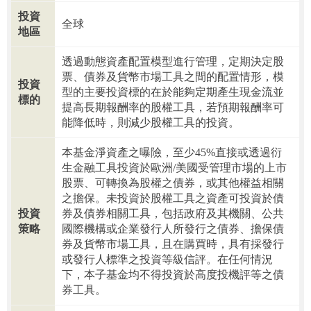
投資
全球
地區
透過動態資產配置模型進行管理，定期決定股
票、債券及貨幣市場工具之間的配置情形，模
投資
型的主要投資標的在於能夠定期產生現金流並
標的
提高長期報酬率的股權工具，若預期報酬率可
能降低時，則減少股權工具的投資。
本基金淨資產之曝險，至少45%直接或透過衍
生金融工具投資於歐洲/美國受管理市場的上市
股票、可轉換為股權之債券，或其他權益相關
之擔保。未投資於股權工具之資產可投資於債
投資
券及債券相關工具，包括政府及其機關、公共
策略
國際機構或企業發行人所發行之債券、擔保債
券及貨幣市場工具，且在購買時，具有採發行
或發行人標準之投資等級信評。在任何情況
下，本子基金均不得投資於高度投機評等之債
券工具。