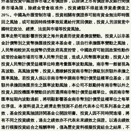
外基金投資中國證券市場之有價證券，以掛牌上市有價證券及銀行間債
券市場為限，除經金管會核准外，投資總額不得超過淨資產價值之
20%。中國為外匯管制市場，投資相關有價證券可能有資金無法即時匯
回之風險，或可能因特殊情事致延遲給付買回價款，投資人另須留意中
國特定政治、經濟、法規與巿場等投資風險。
匯率走勢可能影響所投資之海外資產而使資產價值變動。投資人以非基
金計價幣別之貨幣換匯後投資本基金者，須自行承擔匯率變動之風險，
人民幣相較於其他貨幣仍受政府高度控管，中國政府可能因政策性動作
或管控金融市場而引導人民幣升貶值，造成人民幣匯率波動，投資人於
投資人民幣計價受益權單位時應考量匯率波動風險。南非幣一般被視為
高波動、高風險貨幣，投資人應瞭解投資南非幣計價級別所額外承擔之
匯率風險。若投資人係以非南非幣申購南非幣計價受益權單位基金，須
額外承擔因換匯所生之匯率波動風險，本公司不鼓勵持有南非幣以外之
投資人因投機匯率變動目的而選擇南非幣計價受益權單位。倘若南非幣
匯率短期內波動過鉅，將明顯影響基金南非幣別計價受益權單位之每單
位淨值。本資料提及之經濟走勢預測不必然代表本公司系列基金之績
效，基金投資風險請詳閱基金公開說明書。投資人因不同時間進場，將
有不同之投資績效，過去之績效亦不代表未來績效之保證。以過去績效
進行模擬投資組合之報酬率時，僅為歷史資料模擬投資組合之結果，不