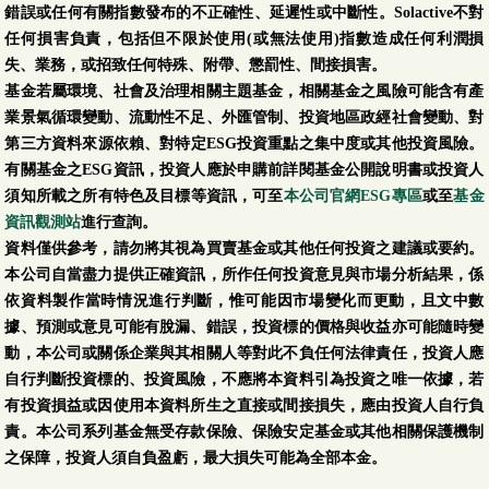
錯誤或任何有關指數發布的不正確性、延遲性或中斷性。Solactive不對
任何損害負責，包括但不限於使用(或無法使用)指數造成任何利潤損
失、業務，或招致任何特殊、附帶、懲罰性、間接損害。
基金若屬環境、社會及治理相關主題基金，相關基金之風險可能含有產
業景氣循環變動、流動性不足、外匯管制、投資地區政經社會變動、對
第三方資料來源依賴、對特定ESG投資重點之集中度或其他投資風險。
有關基金之ESG資訊，投資人應於申購前詳閱基金公開說明書或投資人
須知所載之所有特色及目標等資訊，可至
本公司官網ESG專區
或至
基金
資訊觀測站
進行查詢。
資料僅供參考，請勿將其視為買賣基金或其他任何投資之建議或要約。
本公司自當盡力提供正確資訊，所作任何投資意見與市場分析結果，係
依資料製作當時情況進行判斷，惟可能因市場變化而更動，且文中數
據、預測或意見可能有脫漏、錯誤，投資標的價格與收益亦可能隨時變
動，本公司或關係企業與其相關人等對此不負任何法律責任，投資人應
自行判斷投資標的、投資風險，不應將本資料引為投資之唯一依據，若
有投資損益或因使用本資料所生之直接或間接損失，應由投資人自行負
責。本公司系列基金無受存款保險、保險安定基金或其他相關保護機制
之保障，投資人須自負盈虧，最大損失可能為全部本金。