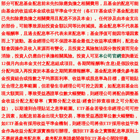
部分可配息基金配息前未先扣除應負擔之相關費用，且基金的配息可能
由基金的收益或本金或收益平準金中支付（各ETF基金或子基金配息前
已先扣除應負擔之相關費用且配息不涉及本金）。任何涉及由本金支出
的部份，可能導致原始投資金額以同等比例減損。基金配息率不代表基
金報酬率，且過去配息率不代表未來配息率；基金淨值可能因市場因素
而上下波動。基金經理公司不保證本基金最低之收益率或獲利，配息金
額會因操作及收入來源而有變化，且投資之風險無法因分散投資而完全
消除，投資人仍應自行承擔相關風險。投資人可至
本公司官網
查詢最近
12個月內由本金支付之配息組成項目。各期間報酬率(含息)是假設收益
分配均滾入再投資於本基金之期間累積報酬率。基金配息將優先參考基
金投資組合或指數之平均票面利率、收益率或股息率為目標，盡可能貼
近合理之息率範圍，但若發生非經理公司可控之因素，如配息前基金出
現大額買回，導致受益憑證單位數大幅變動，則經理公司將配合調整基
金收益分配之配發率（實際分配之收益/經會計師查核後之可分配收
益），以期達到合理貼近之息率範圍。ETF基金若發生非經理公司可控
之因素，如配息前基金出現大額交易，導致受益憑證單位數大幅變動，
如ETF基金有採用收益平準金機制，則經理公司將依ETF採用收益平準
金作為收益分配來源實務指引辦理。個別ETF基金之實際配息率原則上
不應超過參考配息率，參考配息率請參閱個別ETF基金公開說明書。