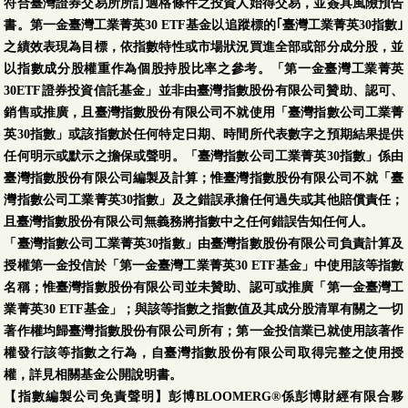
符合臺灣證券交易所所訂適格條件之投資人始得交易，並簽具風險預告
書。第一金臺灣工業菁英30 ETF基金以追蹤標的｢臺灣工業菁英30指數｣
之績效表現為目標，依指數特性或市場狀況買進全部或部分成分股，並
以指數成分股權重作為個股持股比率之參考。「第一金臺灣工業菁英
30ETF證券投資信託基金」並非由臺灣指數股份有限公司贊助、認可、
銷售或推廣，且臺灣指數股份有限公司不就使用「臺灣指數公司工業菁
英30指數」或該指數於任何特定日期、時間所代表數字之預期結果提供
任何明示或默示之擔保或聲明。「臺灣指數公司工業菁英30指數」係由
臺灣指數股份有限公司編製及計算；惟臺灣指數股份有限公司不就「臺
灣指數公司工業菁英30指數」及之錯誤承擔任何過失或其他賠償責任；
且臺灣指數股份有限公司無義務將指數中之任何錯誤告知任何人。
「臺灣指數公司工業菁英30指數」由臺灣指數股份有限公司負責計算及
授權第一金投信於「第一金臺灣工業菁英30 ETF基金」中使用該等指數
名稱；惟臺灣指數股份有限公司並未贊助、認可或推廣「第一金臺灣工
業菁英30 ETF基金」；與該等指數之指數值及其成分股清單有關之一切
著作權均歸臺灣指數股份有限公司所有；第一金投信業已就使用該著作
權發行該等指數之行為，自臺灣指數股份有限公司取得完整之使用授
權，詳見相關基金公開說明書。
【指數編製公司免責聲明】彭博BLOOMERG®係彭博財經有限合夥