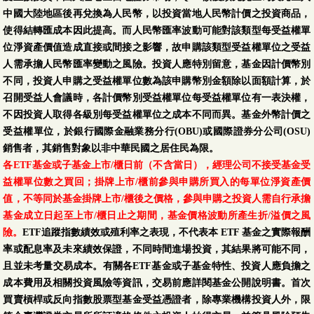
中國大陸地區後再兌換為人民幣，以投資當地人民幣計價之投資商品，
使得結轉匯成本因此提高。而人民幣匯率波動可能對該類型每受益權單
位淨資產價值造成直接或間接之影響，故申購該類型受益權單位之受益
人需承擔人民幣匯率變動之風險。投資人應特別留意，基金因計價幣別
不同，投資人申購之受益權單位數為該申購幣別金額除以面額計算，於
召開受益人會議時，各計價幣別受益權單位每受益權單位有一表決權，
不因投資人取得各級別每受益權單位之成本不同而異。基金外幣計價之
受益權單位，於銀行國際金融業務分行(OBU)或國際證券分公司(OSU)
銷售者，其銷售對象以非中華民國之居住民為限。
各ETF基金或子基金上市/櫃日前（不含當日），經理公司不接受基金受
益權單位數之買回；掛牌上市/櫃前參與申購所買入的每單位淨資產價
值，不等同於基金掛牌上市/櫃後之價格，參與申購之投資人需自行承擔
基金成立日起至上市/櫃日止之期間，基金價格波動所產生折/溢價之風
險。
ETF追蹤指數績效或殖利率之表現，不代表本 ETF 基金之實際報酬
率或配息率及未來績效保證，不同時間進場投資，其結果將可能不同，
且並未考量交易成本。有關各ETF基金或子基金特性、投資人應負擔之
成本費用及相關投資風險等資訊，交易前應詳閱基金公開說明書。首次
買賣槓桿或反向指數股票型基金受益憑證者，除專業機構投資人外，限