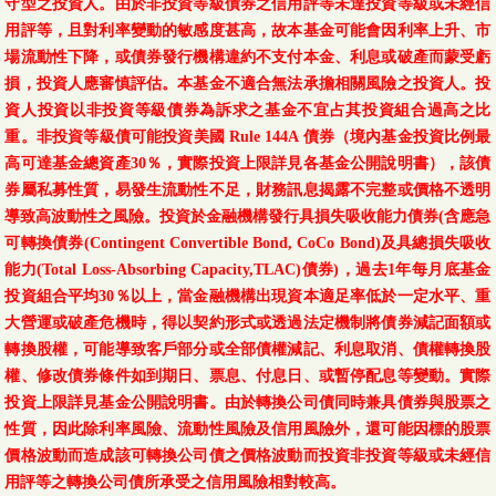
守型之投資人。由於非投資等級債券之信用評等未達投資等級或未經信
用評等，且對利率變動的敏感度甚高，故本基金可能會因利率上升、市
場流動性下降，或債券發行機構違約不支付本金、利息或破產而蒙受虧
損，投資人應審慎評估。本基金不適合無法承擔相關風險之投資人。投
資人投資以非投資等級債券為訴求之基金不宜占其投資組合過高之比
重。非投資等級債可能投資美國 Rule 144A 債券（境內基金投資比例最
高可達基金總資產30％，實際投資上限詳見各基金公開說明書），該債
券屬私募性質，易發生流動性不足，財務訊息揭露不完整或價格不透明
導致高波動性之風險。投資於金融機構發行具損失吸收能力債券(含應急
可轉換債券(Contingent Convertible Bond, CoCo Bond)及具總損失吸收
能力(Total Loss-Absorbing Capacity,TLAC)債券)，過去1年每月底基金
投資組合平均30％以上，當金融機構出現資本適足率低於一定水平、重
大營運或破產危機時，得以契約形式或透過法定機制將債券減記面額或
轉換股權，可能導致客戶部分或全部債權減記、利息取消、債權轉換股
權、修改債券條件如到期日、票息、付息日、或暫停配息等變動。實際
投資上限詳見基金公開說明書。由於轉換公司債同時兼具債券與股票之
性質，因此除利率風險、流動性風險及信用風險外，還可能因標的股票
價格波動而造成該可轉換公司債之價格波動而投資非投資等級或未經信
用評等之轉換公司債所承受之信用風險相對較高。