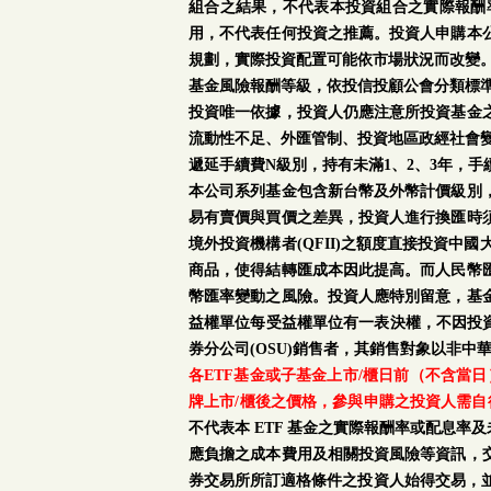
組合之結果，不代表本投資組合之實際報酬
用，不代表任何投資之推薦。投資人申購本
規劃，實際投資配置可能依市場狀況而改變
基金風險報酬等級，依投信投顧公會分類標準
投資唯一依據，投資人仍應注意所投資基金
流動性不足、外匯管制、投資地區政經社會
遞延手續費N級別，持有未滿1、2、3年，
本公司系列基金包含新台幣及外幣計價級別
易有賣價與買價之差異，投資人進行換匯時
境外投資機構者(QFII)之額度直接投資
商品，使得結轉匯成本因此提高。而人民幣
幣匯率變動之風險。投資人應特別留意，基
益權單位每受益權單位有一表決權，不因投資
券分公司(OSU)銷售者，其銷售對象以非中
各ETF基金或子基金上市/櫃日前（不含當
牌上市/櫃後之價格，參與申購之投資人需自
不代表本 ETF 基金之實際報酬率或配息
應負擔之成本費用及相關投資風險等資訊，
券交易所所訂適格條件之投資人始得交易，並