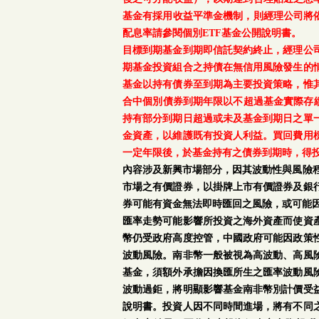
基金有採用收益平準金機制，則經理公司將依
配息率請參閱個別ETF基金公開說明書。
目標到期基金到期即信託契約終止，經理公
期基金投資組合之持債在無信用風險發生的
基金以持有債券至到期為主要投資策略，惟
合中個別債券到期年限以不超過基金實際存續
持有部分到期日超過或未及基金到期日之單
金資產，以維護既有投資人利益。買回費用
一定年限後，於基金持有之債券到期時，得
內容涉及新興市場部分，因其波動性與風險
市場之有價證券，以掛牌上市有價證券及銀
券可能有資金無法即時匯回之風險，或可能
匯率走勢可能影響所投資之海外資產而使資
幣仍受政府高度控管，中國政府可能因政策
波動風險。南非幣一般被視為高波動、高風
基金，須額外承擔因換匯所生之匯率波動風
波動過鉅，將明顯影響基金南非幣別計價受
說明書。投資人因不同時間進場，將有不同