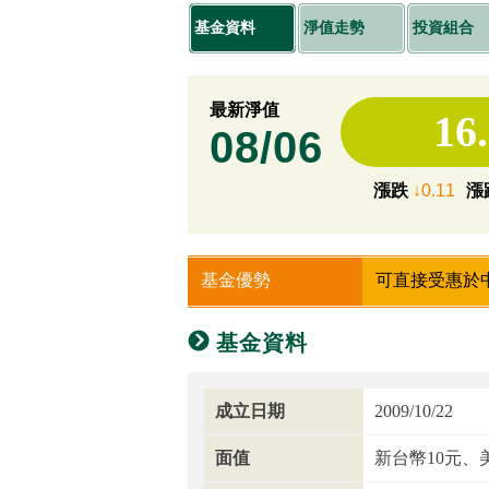
基金資料
淨值走勢
投資組合
最新淨值
16
08/06
漲跌
↓0.11
漲
基金優勢
可直接受惠於
基金資料
成立日期
2009/10/22
面值
新台幣10元、