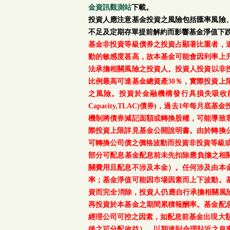
金資訊觀測站
下載。
投資人應注意基金投資之風險包括匯率風險
不足及定期存單提前解約而影響基金淨值下
基金非投資等級債券之投資占顯著比重者，
動的敏感度甚高，故本基金可能會因利率上
法承擔相關風險之投資人。投資人投資以非投資
比例最高可達基金總資產30％，實際投資
之風險。投資於金融機構發行具損失吸收能力債券(含應急可
Capacity,TLAC)債券)，過去1年
機制將債券減記面額或轉換股權，可能導致
際投資上限詳見基金公開說明書。由於轉換
可轉換公司債之價格波動而投資非投資等級
部分可配息基金配息前未先扣除應負擔之相
關費用且配息不涉及本金）。任何涉及由本
率；基金淨值可能因市場因素而上下波動。
資而完全消除，投資人仍應自行承擔相關風
再投資於本基金之期間累積報酬率。基金配
經理公司可控之因素，如配息前基金出現大
後之可分配收益），以期達到合理貼近之息率