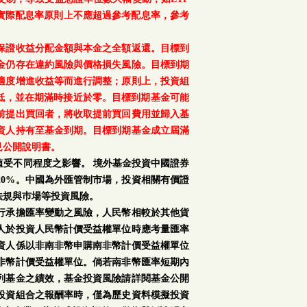
之實際配息率原則上不應超過參考配息率，參考
保證收益分配金額與本金之全額返還。目標到
金仍存在違約風險與價格損失風險。目標到期
適度增進收益等而進行調整；原則上，投資組
降低，並在期滿時接近於零。目標到期基金可能
前提出買回者，將收取提前買回費用並歸入基
資人持有至基金到期。目標到期基金成立屆滿
見公開說明書。
受不同程度之影響。 境外基金投資中國證券
0%。中國為外匯管制市場，投資相關有價證
法規與巿場等投資風險。
行承擔匯率變動之風險，人民幣相較於其他貨
人於投資人民幣計價受益權單位時應考量匯率
資人係以非南非幣申購南非幣計價受益權單位
非幣計價受益權單位。倘若南非幣匯率短期內
列基金之績效，基金投資風險請詳閱基金公開
投資組合之報酬率時，僅為歷史資料模擬投資