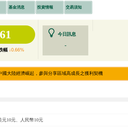
基金消息
投資情報
交易須知
.61
今日訊息
-
跌幅
↓0.66%
中國大陸經濟崛起，參與分享區域高成長之獲利契機
美元10元、人民幣10元