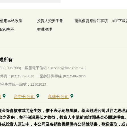
使用本站政策
投資人資安手冊
蒐集個資應告知事項
APP下載
ESG專區
盡職治理
權所有
005-908)｜客服電子信箱：service@fsitc.com.tw ｜
(02)2515-5628 ｜ 樂齡諮詢專線:(02)2506-3855
事業統一編號：22102023
司
台中分公司
高雄分公司
經金管會核准或同意生效，惟不表示絕無風險。基金經理公司以往之經理
金之盈虧，亦不保證最低之收益，投資人申購前應詳閱基金公開說明書
書或投資人須知中，本公司及各銷售機構備有公開說明書，歡迎索取，或