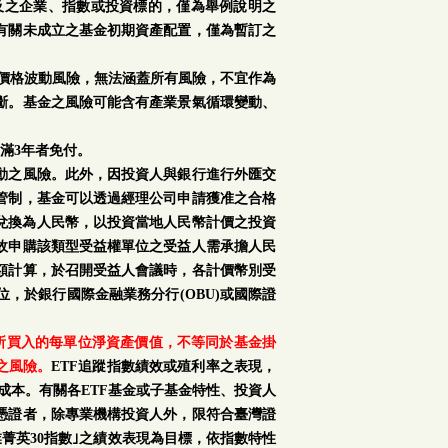
及之企業、指數或投資標的，僅為舉例說明之
有關未成立之基金初期資產配置，僅為暫訂之
場價格波動風險，無法涵蓋所有風險，不宜作為
斷。基金之風險可能含有產業景氣循環變動、
滿3年者免付。
動之風險。此外，因投資人與銀行進行外匯交
管制，基金可以透過經理公司申請獲准之合格
再兌換為人民幣，以投資當地人民幣計價之投資
故申購該類型受益權單位之受益人需承擔人民
額計算，於召開受益人會議時，各計價幣別受
，於銀行國際金融業務分行(OBU)或國際證
購所買入的每單位淨資產價值，不等同於基金掛
之風險。
ETF追蹤指數績效或殖利率之表現，
成本。有關各ETF基金或子基金特性、投資人
憑證者，除專業機構投資人外，限符合臺灣證
菁英30指數｣之績效表現為目標，依指數特性