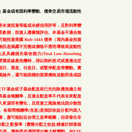
；基金或有因利率變動、債券交易市場流動性
等未達投資等級或未經信用評等，且對利率變
受虧損，投資人應審慎評估。本基金不適合無
美國 Rule 144A 債券（境內基金投資
務訊息揭露不完整或價格不透明導致高波動性
總損失吸收能力(Total Loss-Absorbing
、重大營運或破產危機時，得以契約形式或透過法定
期日、票息、付息日、或暫停配息等變動。實
風險外，還可能因標的股票價格波動而造成該
TF基金或子基金配息前已先扣除應負擔之相
表基金報酬率，且過去配息率不代表未來配息
入來源而有變化，且投資之風險無法因分散投
。各期間報酬率(含息)是假設收益分配均滾入
標，盡可能貼近合理之息率範圍，但若發生非
配之配發率（實際分配之收益/經會計師查核
交易，導致受益憑證單位數大幅變動，如ETF