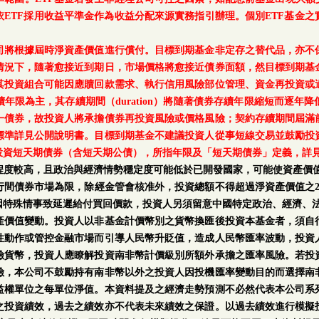
ETF採用收益平準金作為收益分配來源實務指引辦理。個別ETF基金
司將根據屆時淨資產價值進行償付。目標到期基金非定存之替代品，亦不
情況下，隨著愈接近到期日，市場價格將愈接近債券面額，然目標到期基
其投資組合可能因應贖回款需求、執行信用風險部位管理、資金再投資或
年限為主，其存續期間（duration）將隨著債券存續年限縮短而逐年
一債券，故投資人將承擔債券再投資風險或價格風險；契約存續期間屆滿
標準詳見公開說明書。目標到期基金不建議投資人從事短線交易並鼓勵投
投資短天期債券（含短天期公債），所指年限及「短天期債券」定義，詳
程度較高，且政治與經濟情勢穩定度可能低於已開發國家，可能使資產價值
行間債券市場為限，除經金管會核准外，投資總額不得超過淨資產價值之2
因特殊情事致延遲給付買回價款，投資人另須留意中國特定政治、經濟、
產價值變動。投資人以非基金計價幣別之貨幣換匯後投資本基金者，須自
性動作或管控金融市場而引導人民幣升貶值，造成人民幣匯率波動，投資
險貨幣，投資人應瞭解投資南非幣計價級別所額外承擔之匯率風險。若投
險，本公司不鼓勵持有南非幣以外之投資人因投機匯率變動目的而選擇南
益權單位之每單位淨值。本資料提及之經濟走勢預測不必然代表本公司系
之投資績效，過去之績效亦不代表未來績效之保證。以過去績效進行模擬