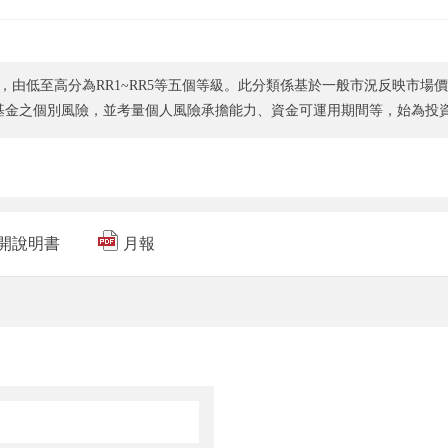
，由低至高分為RR1~RR5等五個等級。此分類係基於一般市況反映市場
基金之個別風險，並考量個人風險承擔能力、資金可運用期間等，始為投
開說明書
月報