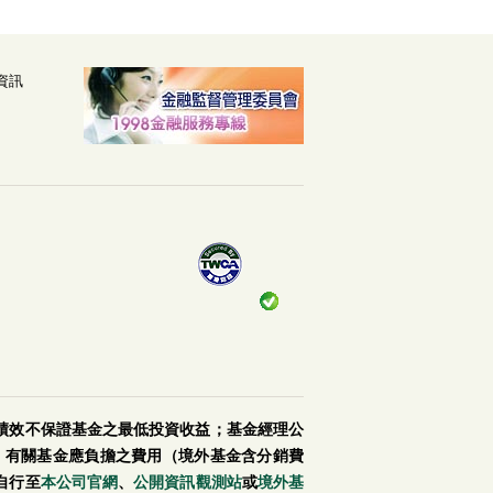
資訊
績效不保證基金之最低投資收益；基金經理公
。有關基金應負擔之費用（境外基金含分銷費
自行至
本公司官網
、
公開資訊觀測站
或
境外基