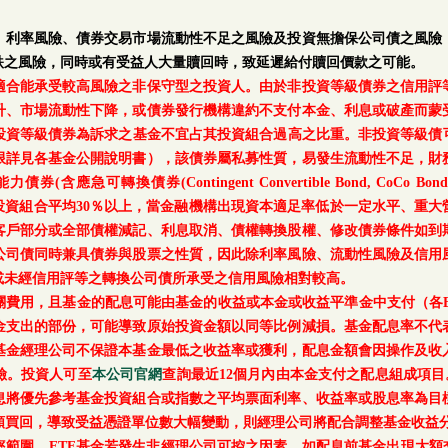
、利率風險、債券交易市場流動性不足之風險及投資無擔保公司債之風險
跌之風險，同時或有受益人大量贖回時，致延遲給付贖回價款之可能。
適合能承受較高風險之非保守型之投資人。由於非投資等級債券之信用評
升、市場流動性下降，或債券發行機構違約不支付本金、利息或破產而蒙
等級債券為訴求之基金不宜占其投資組合過高之比重。非投資等級債可能投資
上限詳見各基金公開說明書），該債券屬私募性質，易發生流動性不足，財
轉換債券(Contingent Convertible Bond, CoCo Bond)及具
每月底基金投資組合平均30％以上，當金融機構出現資本適足率低於一定水平
客戶部分或全部債權減記、利息取消、債權轉換股權、修改債券條件如到
公司債同時兼具債券與股票之性質，因此除利率風險、流動性風險及信用
或未經信用評等之轉換公司債所承受之信用風險相對較高。
關費用，且基金的配息可能由基金的收益或本金或收益平準金中支付（各E
金支出的部份，可能導致原始投資金額以同等比例減損。基金配息率不代
基金經理公司不保證本基金最低之收益率或獲利，配息金額會因操作及收
險。投資人可至
本公司官網
查詢最近12個月內由本金支付之配息組成項目
息將優先參考基金投資組合或指數之平均票面利率、收益率或股息率為目
額買回，導致受益憑證單位數大幅變動，則經理公司將配合調整基金收益分
範圍。ETF基金若發生非經理公司可控之因素，如配息前基金出現大額