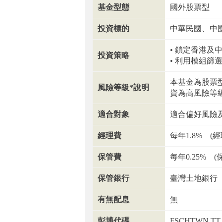
基金型態
國外股票型
投資標的
中華民國、中
鎖定香港及
投資策略
利用模組篩選
本基金為股票
風險等級*說明
資為高風險等級
適合對象
適合偏好風險
經理費
每年1.8% 
保管費
每年0.25%
保管銀行
臺灣土地銀行
有無配息
無
彭博代碼
FSCHTWN TT