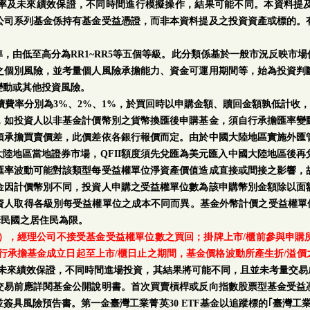
率及未來績效保證，不同時間進行模擬操作，結果可能不同。本資料提
公司系列基金係持有基金受益憑證，而非本資料提及之投資資產或標的。
。
，由低至高分為RR1~RR5等五個等級。此分類係基於一般市況反映市
之個別風險，並考量個人風險承擔能力、資金可運用期間等，始為投資判
變動或其他投資風險。
手續費率分別為3%、2%、1%，於買回時以申購金額、贖回金額孰低計收，
，如投資人以非基金計價幣別之貨幣換匯後申購基金，須自行承擔匯率變
須承擔買賣價差，此價差依各銀行報價而定。由於中國大陸地區實施外匯
中國大陸地區當地證券市場，QFII額度須先兌匯為美元匯入中國大陸地區後
匯率波動可能對該類型每受益權單位淨資產價值造成直接或間接之影響，
金因計價幣別不同，投資人申購之受益權單位數為該申購幣別金額除以面
人取得各級別每受益權單位之成本不同而異。基金外幣計價之受益權單位
華民國之居住民為限。
日），經理公司不接受基金受益權單位數之買回；掛牌上市/櫃前參與申
行承擔基金成立日起至上市/櫃日止之期間，基金價格波動所產生折/溢價
率及未來績效保證，不同時間進場投資，其結果將可能不同，且並未考量交易
交易前應詳閱基金公開說明書。首次買賣槓桿或反向指數股票型基金受益
簽具風險預告書。第一金臺灣工業菁英30 ETF基金以追蹤標的｢臺灣工業