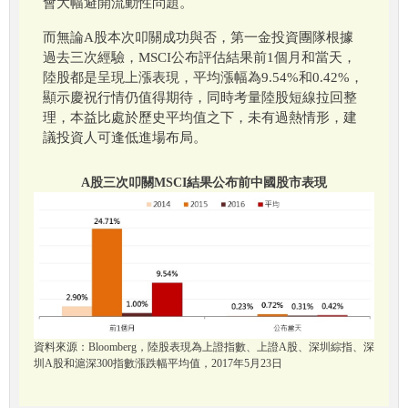
會大幅避開流動性問題。
而無論A股本次叩關成功與否，第一金投資團隊根據
過去三次經驗，MSCI公布評估結果前1個月和當天，
陸股都是呈現上漲表現，平均漲幅為9.54%和0.42%，
顯示慶祝行情仍值得期待，同時考量陸股短線拉回整
理，本益比處於歷史平均值之下，未有過熱情形，建
議投資人可逢低進場布局。
A股三次叩關MSCI結果公布前中國股市表現
資料來源：Bloomberg，陸股表現為上證指數、上證A股、深圳綜指、深
圳A股和滬深300指數漲跌幅平均值，2017年5月23日