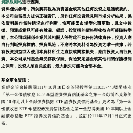
資訊觀測站
進行查詢。
資料僅供參考，請勿將其視為買賣基金或其他任何投資之建議或要約。
本公司自當盡力提供正確資訊，所作任何投資意見與市場分析結果，係
依資料製作當時情況進行判斷，惟可能因市場變化而更動，且文中數
據、預測或意見可能有脫漏、錯誤，投資標的價格與收益亦可能隨時變
動，本公司或關係企業與其相關人等對此不負任何法律責任，投資人應
自行判斷投資標的、投資風險，不應將本資料引為投資之唯一依據，若
有投資損益或因使用本資料所生之直接或間接損失，應由投資人自行負
責。本公司系列基金無受存款保險、保險安定基金或其他相關保護機制
之保障，投資人須自負盈虧，最大損失可能為全部本金。
基金更名資訊：
業經金管會於民國111年10月18日金管證投字第1110357443號函核准
「第一金優債收息 ETF 傘型證券投資信託基金之第一金彭博巴克萊美
國 10 年期以上金融債券指數 ETF 證券投資信託基金」更名為「第一金
優債收息 ETF 傘型證券投資信託基金之第一金彭博美國 10 年期以上金
融債券指數 ETF 證券投資信託基金」，並訂於111年12月1日正式更
名。