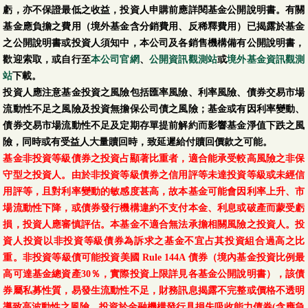
虧，亦不保證最低之收益，投資人申購前應詳閱基金公開說明書。有關
基金應負擔之費用（境外基金含分銷費用、反稀釋費用）已揭露於基金
之公開說明書或投資人須知中，本公司及各銷售機構備有公開說明書，
歡迎索取，或自行至
本公司官網
、
公開資訊觀測站
或
境外基金資訊觀測
站
下載。
投資人應注意基金投資之風險包括匯率風險、利率風險、債券交易市場
流動性不足之風險及投資無擔保公司債之風險；基金或有因利率變動、
債券交易市場流動性不足及定期存單提前解約而影響基金淨值下跌之風
險，同時或有受益人大量贖回時，致延遲給付贖回價款之可能。
基金非投資等級債券之投資占顯著比重者，適合能承受較高風險之非保
守型之投資人。由於非投資等級債券之信用評等未達投資等級或未經信
用評等，且對利率變動的敏感度甚高，故本基金可能會因利率上升、市
場流動性下降，或債券發行機構違約不支付本金、利息或破產而蒙受虧
損，投資人應審慎評估。本基金不適合無法承擔相關風險之投資人。投
資人投資以非投資等級債券為訴求之基金不宜占其投資組合過高之比
重。非投資等級債可能投資美國 Rule 144A 債券（境內基金投資比例最
高可達基金總資產30％，實際投資上限詳見各基金公開說明書），該債
券屬私募性質，易發生流動性不足，財務訊息揭露不完整或價格不透明
導致高波動性之風險。投資於金融機構發行具損失吸收能力債券(含應急