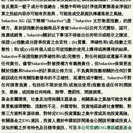
值反應其一籃子成分市值總合，惟盤中即時估計淨值與實際基金淨值計
算之投組內容亦可能有所差異，可能造成交易資訊傳遞落差之風險。
Solactive AG (以下簡稱“Solactive”)是「Solactive 太空衛星指數」的授
權方。基於該指數的金融商品不會被Solactive以任何方式贊助、認可、
推廣或銷售，Solactive關於以下事項不得做出任何明示或暗示之陳述、
保證:(a)指數成分證券投資之合宜性；(b)質量、準確性和(或)指數之完
整性；和(或)(c)任何個人或公司從指數的使用上獲得或將獲得的結果。
Solactive不保證指數的準確性和(或)完整性，對任何錯誤或遺漏不承擔
任何責任。儘管Solactive對被授權方有義務責任，但Solactive保留更改
關於指數和Solactive的計算或公佈方法，不負責與指數相關的任何計算
錯誤或任何有關指數發布的不正確性、延遲性或中斷性。Solactive不對
任何損害負責，包括但不限於使用(或無法使用)指數造成任何利潤損
失、業務，或招致任何特殊、附帶、懲罰性、間接損害。
基金若屬環境、社會及治理相關主題基金，相關基金之風險可能含有產
業景氣循環變動、流動性不足、外匯管制、投資地區政經社會變動、對
第三方資料來源依賴、對特定ESG投資重點之集中度或其他投資風險。
有關基金之ESG資訊，投資人應於申購前詳閱基金公開說明書或投資人
須知所載之所有特色及目標等資訊，可至
本公司官網ESG專區
或至
基金