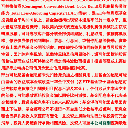
可轉換債券(Contingent Convertible Bond, CoCo Bond)及具總損失吸收
能力(Total Loss-Absorbing Capacity,TLAC)債券)，過去1年每月底基金
投資組合平均30％以上，當金融機構出現資本適足率低於一定水平、重
大營運或破產危機時，得以契約形式或透過法定機制將債券減記面額或
轉換股權，可能導致客戶部分或全部債權減記、利息取消、債權轉換股
權、修改債券條件如到期日、票息、付息日、或暫停配息等變動。實際
投資上限詳見基金公開說明書。由於轉換公司債同時兼具債券與股票之
性質，因此除利率風險、流動性風險及信用風險外，還可能因標的股票
價格波動而造成該可轉換公司債之價格波動而投資非投資等級或未經信
用評等之轉換公司債所承受之信用風險相對較高。
部分可配息基金配息前未先扣除應負擔之相關費用，且基金的配息可能
由基金的收益或本金或收益平準金中支付（各ETF基金或子基金配息前
已先扣除應負擔之相關費用且配息不涉及本金）。任何涉及由本金支出
的部份，可能導致原始投資金額以同等比例減損。基金配息率不代表基
金報酬率，且過去配息率不代表未來配息率；基金淨值可能因市場因素
而上下波動。基金經理公司不保證本基金最低之收益率或獲利，配息金
額會因操作及收入來源而有變化，且投資之風險無法因分散投資而完全
消除，投資人仍應自行承擔相關風險。投資人可至
本公司官網
查詢最近