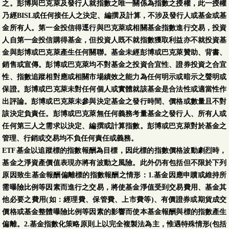
之。彭博與巴克萊及發行人就指數之唯一關係為指數之授權，此一授權
乃經BISL或任何接任人之決定、編撰及計算，不涉及發行人或基金或基
金所有人。第一金投信得逕行與巴克萊或相關基金指數進行交易，投資
人自第一金投信購得基金，但投資人既不就指數獲取利益亦不就投資基
金與彭博或巴克萊產生任何關聯。基金未經彭博或巴克萊贊助、背書、
銷售或宣傳。彭博或巴克萊均不對基金之投資合宜性、證券投資之合宜
性、指數追蹤相對應或相關市場績效之能力為任何明示或暗示之聲明或
保證。彭博或巴克萊未對任何個人或實體就該基金是合法性或適當性作
出評論。彭博或巴克萊未參與決定基金之發行時間、價格或數量且不對
該決定負責任。彭博或巴克萊無任何義務考量基金之發行人、所有人或
任何第三人之需求以決定、編撰或計算指數。彭博或巴克萊對於基金之
管理、行銷或交易均不負任何責任或義務。
ETF基金以追蹤標的指數報酬為目標，因此標的指數價格波動劇烈時，
基金之淨資產價值表現亦將有波動之風險。此外仍有包括但不限於下列
原因致生基金報酬偏離標的指數報酬之情形：1.基金因應申贖或維持所
需曝險比例等因素而進行之交易，將使基金淨值受到交易費用、基金其
他必要之費用(如：經理費、保管費、上市費等)、有價證券或期貨成交
價格或基金整體曝險比例等因素的影響而使本基金報酬與標的指數產生
偏離。2.基金指數化策略原則上以完全複製法為主，惟遇特殊情形(包括