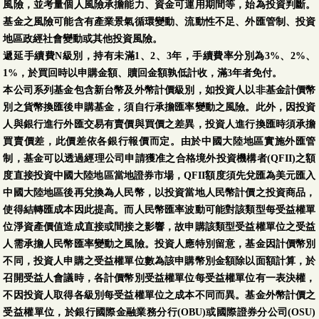
風險，並考量個人風險承擔能力、資金可運用期間等，始為投資判斷。
基金之風險可能含有產業景氣循環變動、流動性不足、外匯管制、投資
地區政經社會變動或其他投資風險。
遞延手續費N級別，持有未滿1、2、3年，手續費率分別為3%、2%、
1%，於買回時以申購金額、贖回金額孰低計收，滿3年者免付。
本公司系列基金包含新台幣及外幣計價級別，如投資人以非基金計價幣
別之貨幣換匯後申購基金，須自行承擔匯率變動之風險。此外，因投資
人與銀行進行外匯交易有賣價與買價之差異，投資人進行換匯時須承擔
買賣價差，此價差依各銀行報價而定。由於中國大陸地區實施外匯管
制，基金可以透過經理公司申請獲准之合格境外投資機構者(QFII)之額
度直接投資中國大陸地區當地證券市場，QFII額度須先兌匯為美元匯入
中國大陸地區後再兌換為人民幣，以投資當地人民幣計價之投資商品，
使得結轉匯成本因此提高。而人民幣匯率波動可能對該類型每受益權單
位淨資產價值造成直接或間接之影響，故申購該類型受益權單位之受益
人需承擔人民幣匯率變動之風險。投資人應特別留意，基金因計價幣別
不同，投資人申購之受益權單位數為該申購幣別金額除以面額計算，於
召開受益人會議時，各計價幣別受益權單位每受益權單位有一表決權，
不因投資人取得各級別每受益權單位之成本不同而異。基金外幣計價之
受益權單位，於銀行國際金融業務分行(OBU)或國際證券分公司(OSU)