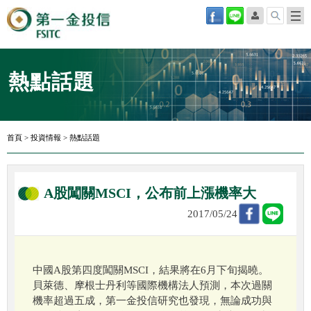
熱點話題
首頁
>
投資情報
>
熱點話題
A股闖關MSCI，公布前上漲機率大
2017/05/24
中國A股第四度闖關MSCI，結果將在6月下旬揭曉。
貝萊德、摩根士丹利等國際機構法人預測，本次過關
機率超過五成，第一金投信研究也發現，無論成功與