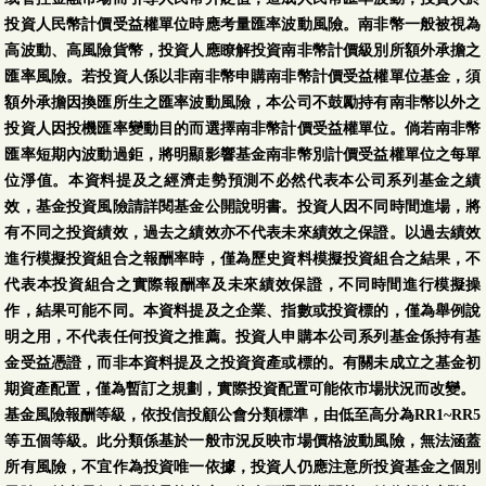
投資人民幣計價受益權單位時應考量匯率波動風險。南非幣一般被視為
高波動、高風險貨幣，投資人應瞭解投資南非幣計價級別所額外承擔之
匯率風險。若投資人係以非南非幣申購南非幣計價受益權單位基金，須
額外承擔因換匯所生之匯率波動風險，本公司不鼓勵持有南非幣以外之
投資人因投機匯率變動目的而選擇南非幣計價受益權單位。倘若南非幣
匯率短期內波動過鉅，將明顯影響基金南非幣別計價受益權單位之每單
位淨值。本資料提及之經濟走勢預測不必然代表本公司系列基金之績
效，基金投資風險請詳閱基金公開說明書。投資人因不同時間進場，將
有不同之投資績效，過去之績效亦不代表未來績效之保證。以過去績效
進行模擬投資組合之報酬率時，僅為歷史資料模擬投資組合之結果，不
代表本投資組合之實際報酬率及未來績效保證，不同時間進行模擬操
作，結果可能不同。本資料提及之企業、指數或投資標的，僅為舉例說
明之用，不代表任何投資之推薦。投資人申購本公司系列基金係持有基
金受益憑證，而非本資料提及之投資資產或標的。有關未成立之基金初
期資產配置，僅為暫訂之規劃，實際投資配置可能依市場狀況而改變。
基金風險報酬等級，依投信投顧公會分類標準，由低至高分為RR1~RR5
等五個等級。此分類係基於一般市況反映市場價格波動風險，無法涵蓋
所有風險，不宜作為投資唯一依據，投資人仍應注意所投資基金之個別