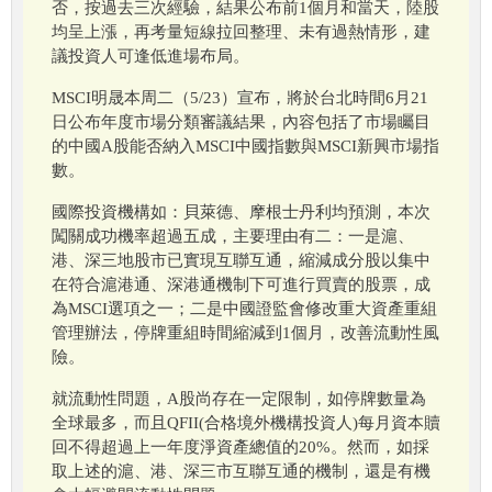
否，按過去三次經驗，結果公布前1個月和當天，陸股
均呈上漲，再考量短線拉回整理、未有過熱情形，建
議投資人可逢低進場布局。
MSCI明晟本周二（5/23）宣布，將於台北時間6月21
日公布年度市場分類審議結果，內容包括了市場矚目
的中國A股能否納入MSCI中國指數與MSCI新興市場指
數。
國際投資機構如：貝萊德、摩根士丹利均預測，本次
闖關成功機率超過五成，主要理由有二：一是滬、
港、深三地股市已實現互聯互通，縮減成分股以集中
在符合滬港通、深港通機制下可進行買賣的股票，成
為MSCI選項之一；二是中國證監會修改重大資產重組
管理辦法，停牌重組時間縮減到1個月，改善流動性風
險。
就流動性問題，A股尚存在一定限制，如停牌數量為
全球最多，而且QFII(合格境外機構投資人)每月資本贖
回不得超過上一年度淨資產總值的20%。然而，如採
取上述的滬、港、深三市互聯互通的機制，還是有機