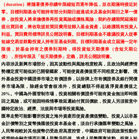
（duration）將隨著債券存續年限縮短而逐年降低，並在期滿時接近於
零。目標到期基金可能持有部分到期日超過或未及基金到期日之單一債
券，故投資人將承擔債券再投資風險或價格風險；契約存續期間屆滿前
提出買回者，將收取提前買回費用並歸入基金資產，以維護既有投資人
利益。買回費用標準詳見公開說明書。目標到期基金不建議投資人從事
短線交易並鼓勵投資人持有至基金到期。目標到期基金成立屆滿一定年
限後，於基金持有之債券到期時，得投資短天期債券（含短天期公
債），所指年限及「短天期債券」定義，詳見公開說明書。
內容涉及新興市場部分，因其波動性與風險程度較高，且政治與經濟情
勢穩定度可能低於已開發國家，可能使資產價值受不同程度之影響。 境
外基金投資中國證券市場之有價證券，以掛牌上市有價證券及銀行間債
券市場為限，除經金管會核准外，投資總額不得超過淨資產價值之
20%。中國為外匯管制市場，投資相關有價證券可能有資金無法即時匯
回之風險，或可能因特殊情事致延遲給付買回價款，投資人另須留意中
國特定政治、經濟、法規與巿場等投資風險。
匯率走勢可能影響所投資之海外資產而使資產價值變動。投資人以非基
金計價幣別之貨幣換匯後投資本基金者，須自行承擔匯率變動之風險，
人民幣相較於其他貨幣仍受政府高度控管，中國政府可能因政策性動作
或管控金融市場而引導人民幣升貶值，造成人民幣匯率波動，投資人於