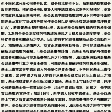
但不限於成分股公司事件因素、成分股流動性不足、預期標的指數成分
股即將異動、標的成分股因屬於人權爭議或軍火武器等相關標的，基於
控管政經風險而無法持有、基金因應申贖或指數調整因不同幣別換匯時
間差異及其他市場因素等情況使基金難以使用完全複製法策略管理投資
組合)，將影響基金整體曝險比率，因而使基金報酬與標的指數產生偏
離。3.為符合基金追蹤標的指數績效表現之目標及資金調度需要，基金
得從事證券相關商品之交易。因此若持有的證券相關商品部位流動性不
足、期貨轉倉正逆價差大、期貨正逆價差波動升高，亦可能造成基金報
酬所追蹤指數的偏離。4.基金以新臺幣計價，而基金所投資的有價證券
或證券相關商品可能為新臺幣以外之計價貨幣，因此匯率波動將影響基
金以新臺幣計算之淨資產價值，可能使基金報酬與標的指數產生偏離。
基金上市前參與申購所買入的每單位淨資產價值，不等同於基金上市後
之價格，參與申購之投資人需自行承擔基金成立日起至上市日止之期
間，基金價格波動所產生折/溢價之風險。基金自上市日起之申購，經理
公司將依基金每一營業日所公告「現金申購買回清單」所載之「每申購
買回基數約當淨值」加計110%，向申購人預收申購價金。基金受益憑
證上市後之買賣成交價格無升降幅度限制，並應依臺灣證交所有關規定
辦理。基金所涉之證券市場交易時間不同，因此基金所涉之證券市場交
易可能有無法即時完全反應基金投資組合之價格波動風險。另基金的淨