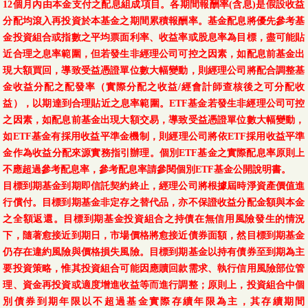
12個月內由本金支付之配息組成項目。各期間報酬率(含息)是假設收益
分配均滾入再投資於本基金之期間累積報酬率。基金配息將優先參考基
金投資組合或指數之平均票面利率、收益率或股息率為目標，盡可能貼
近合理之息率範圍，但若發生非經理公司可控之因素，如配息前基金出
現大額買回，導致受益憑證單位數大幅變動，則經理公司將配合調整基
金收益分配之配發率（實際分配之收益/經會計師查核後之可分配收
益），以期達到合理貼近之息率範圍。ETF基金若發生非經理公司可控
之因素，如配息前基金出現大額交易，導致受益憑證單位數大幅變動，
如ETF基金有採用收益平準金機制，則經理公司將依ETF採用收益平準
金作為收益分配來源實務指引辦理。個別ETF基金之實際配息率原則上
不應超過參考配息率，參考配息率請參閱個別ETF基金公開說明書。
目標到期基金到期即信託契約終止，經理公司將根據屆時淨資產價值進
行償付。目標到期基金非定存之替代品，亦不保證收益分配金額與本金
之全額返還。目標到期基金投資組合之持債在無信用風險發生的情況
下，隨著愈接近到期日，市場價格將愈接近債券面額，然目標到期基金
仍存在違約風險與價格損失風險。目標到期基金以持有債券至到期為主
要投資策略，惟其投資組合可能因應贖回款需求、執行信用風險部位管
理、資金再投資或適度增進收益等而進行調整；原則上，投資組合中個
別債券到期年限以不超過基金實際存續年限為主，其存續期間