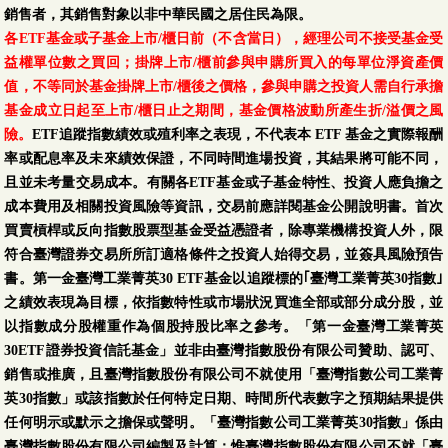
銷售者，其銷售對象以非中華民國之居住民為限。
各ETF基金或子基金上市/櫃日前（不含當日），經理公司不接受基金受
益權單位數之買回；掛牌上市/櫃前參與申購所買入的每單位淨資產價
值，不等同於基金掛牌上市/櫃後之價格，參與申購之投資人需自行承擔
基金成立日起至上市/櫃日止之期間，基金價格波動所產生折/溢價之風
險。
ETF追蹤指數績效或殖利率之表現，不代表本 ETF 基金之實際報酬
率或配息率及未來績效保證，不同時間進場投資，其結果將可能不同，
且並未考量交易成本。有關各ETF基金或子基金特性、投資人應負擔之
成本費用及相關投資風險等資訊，交易前應詳閱基金公開說明書。首次
買賣槓桿或反向指數股票型基金受益憑證者，除專業機構投資人外，限
符合臺灣證券交易所所訂適格條件之投資人始得交易，並簽具風險預告
書。第一金臺灣工業菁英30 ETF基金以追蹤標的｢臺灣工業菁英30指數｣
之績效表現為目標，依指數特性或市場狀況買進全部或部分成分股，並
以指數成分股權重作為個股持股比率之參考。「第一金臺灣工業菁英
30ETF證券投資信託基金」並非由臺灣指數股份有限公司贊助、認可、
銷售或推廣，且臺灣指數股份有限公司不就使用「臺灣指數公司工業菁
英30指數」或該指數於任何特定日期、時間所代表數字之預期結果提供
任何明示或默示之擔保或聲明。「臺灣指數公司工業菁英30指數」係由
臺灣指數股份有限公司編製及計算；惟臺灣指數股份有限公司不就「臺