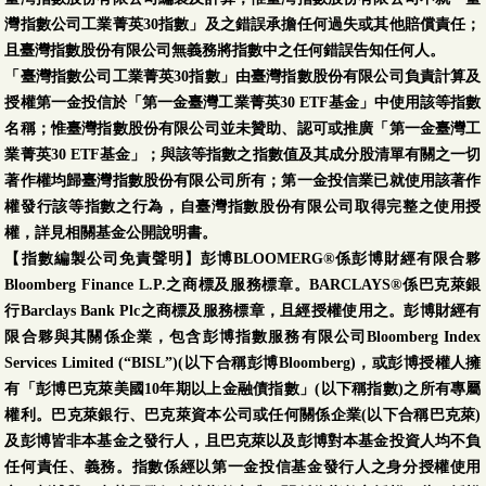
灣指數公司工業菁英30指數」及之錯誤承擔任何過失或其他賠償責任；
且臺灣指數股份有限公司無義務將指數中之任何錯誤告知任何人。
「臺灣指數公司工業菁英30指數」由臺灣指數股份有限公司負責計算及
授權第一金投信於「第一金臺灣工業菁英30 ETF基金」中使用該等指數
名稱；惟臺灣指數股份有限公司並未贊助、認可或推廣「第一金臺灣工
業菁英30 ETF基金」；與該等指數之指數值及其成分股清單有關之一切
著作權均歸臺灣指數股份有限公司所有；第一金投信業已就使用該著作
權發行該等指數之行為，自臺灣指數股份有限公司取得完整之使用授
權，詳見相關基金公開說明書。
【指數編製公司免責聲明】彭博BLOOMERG®係彭博財經有限合夥
Bloomberg Finance L.P.之商標及服務標章。BARCLAYS®係巴克萊銀
行Barclays Bank Plc之商標及服務標章，且經授權使用之。彭博財經有
限合夥與其關係企業，包含彭博指數服務有限公司Bloomberg Index
Services Limited (“BISL”)(以下合稱彭博Bloomberg)，或彭博授權人擁
有「彭博巴克萊美國10年期以上金融債指數」(以下稱指數)之所有專屬
權利。巴克萊銀行、巴克萊資本公司或任何關係企業(以下合稱巴克萊)
及彭博皆非本基金之發行人，且巴克萊以及彭博對本基金投資人均不負
任何責任、義務。指數係經以第一金投信基金發行人之身分授權使用