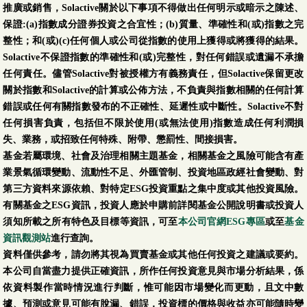
推廣或銷售，Solactive關於以下事項不得做出任何明示或暗示之陳述、
保證:(a)指數成分證券投資之合宜性；(b)質量、準確性和(或)指數之完
整性；和(或)(c)任何個人或公司從指數的使用上獲得或將獲得的結果。
Solactive不保證指數的準確性和(或)完整性，對任何錯誤或遺漏不承擔
任何責任。儘管Solactive對被授權方有義務責任，但Solactive保留更改
關於指數和Solactive的計算或公佈方法，不負責與指數相關的任何計算
錯誤或任何有關指數發布的不正確性、延遲性或中斷性。Solactive不對
任何損害負責，包括但不限於使用(或無法使用)指數造成任何利潤損
失、業務，或招致任何特殊、附帶、懲罰性、間接損害。
基金若屬環境、社會及治理相關主題基金，相關基金之風險可能含有產
業景氣循環變動、流動性不足、外匯管制、投資地區政經社會變動、對
第三方資料來源依賴、對特定ESG投資重點之集中度或其他投資風險。
有關基金之ESG資訊，投資人應於申購前詳閱基金公開說明書或投資人
須知所載之所有特色及目標等資訊，可至
本公司官網ESG專區
或至
基金
資訊觀測站
進行查詢。
資料僅供參考，請勿將其視為買賣基金或其他任何投資之建議或要約。
本公司自當盡力提供正確資訊，所作任何投資意見與市場分析結果，係
依資料製作當時情況進行判斷，惟可能因市場變化而更動，且文中數
據、預測或意見可能有脫漏、錯誤，投資標的價格與收益亦可能隨時變