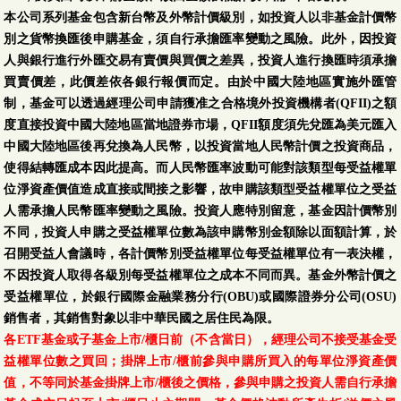
本公司系列基金包含新台幣及外幣計價級別，如投資人以非基金計價幣
別之貨幣換匯後申購基金，須自行承擔匯率變動之風險。此外，因投資
人與銀行進行外匯交易有賣價與買價之差異，投資人進行換匯時須承擔
買賣價差，此價差依各銀行報價而定。由於中國大陸地區實施外匯管
制，基金可以透過經理公司申請獲准之合格境外投資機構者(QFII)之額
度直接投資中國大陸地區當地證券市場，QFII額度須先兌匯為美元匯入
中國大陸地區後再兌換為人民幣，以投資當地人民幣計價之投資商品，
使得結轉匯成本因此提高。而人民幣匯率波動可能對該類型每受益權單
位淨資產價值造成直接或間接之影響，故申購該類型受益權單位之受益
人需承擔人民幣匯率變動之風險。投資人應特別留意，基金因計價幣別
不同，投資人申購之受益權單位數為該申購幣別金額除以面額計算，於
召開受益人會議時，各計價幣別受益權單位每受益權單位有一表決權，
不因投資人取得各級別每受益權單位之成本不同而異。基金外幣計價之
受益權單位，於銀行國際金融業務分行(OBU)或國際證券分公司(OSU)
銷售者，其銷售對象以非中華民國之居住民為限。
各ETF基金或子基金上市/櫃日前（不含當日），經理公司不接受基金受
益權單位數之買回；掛牌上市/櫃前參與申購所買入的每單位淨資產價
值，不等同於基金掛牌上市/櫃後之價格，參與申購之投資人需自行承擔