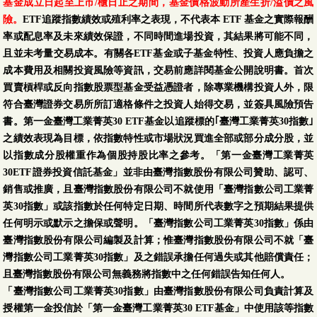
基金成立日起至上市/櫃日止之期間，基金價格波動所產生折/溢價之風
險。
ETF追蹤指數績效或殖利率之表現，不代表本 ETF 基金之實際報酬
率或配息率及未來績效保證，不同時間進場投資，其結果將可能不同，
且並未考量交易成本。有關各ETF基金或子基金特性、投資人應負擔之
成本費用及相關投資風險等資訊，交易前應詳閱基金公開說明書。首次
買賣槓桿或反向指數股票型基金受益憑證者，除專業機構投資人外，限
符合臺灣證券交易所所訂適格條件之投資人始得交易，並簽具風險預告
書。第一金臺灣工業菁英30 ETF基金以追蹤標的｢臺灣工業菁英30指數｣
之績效表現為目標，依指數特性或市場狀況買進全部或部分成分股，並
以指數成分股權重作為個股持股比率之參考。「第一金臺灣工業菁英
30ETF證券投資信託基金」並非由臺灣指數股份有限公司贊助、認可、
銷售或推廣，且臺灣指數股份有限公司不就使用「臺灣指數公司工業菁
英30指數」或該指數於任何特定日期、時間所代表數字之預期結果提供
任何明示或默示之擔保或聲明。「臺灣指數公司工業菁英30指數」係由
臺灣指數股份有限公司編製及計算；惟臺灣指數股份有限公司不就「臺
灣指數公司工業菁英30指數」及之錯誤承擔任何過失或其他賠償責任；
且臺灣指數股份有限公司無義務將指數中之任何錯誤告知任何人。
「臺灣指數公司工業菁英30指數」由臺灣指數股份有限公司負責計算及
授權第一金投信於「第一金臺灣工業菁英30 ETF基金」中使用該等指數