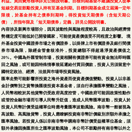
利益。買回費用標準詳見公開說明書。目標到期基金不建議投資人從事
短線交易並鼓勵投資人持有至基金到期。目標到期基金成立屆滿一定年
限後，於基金持有之債券到期時，得投資短天期債券（含短天期公
債），所指年限及「短天期債券」定義，詳見公開說明書。
內容涉及新興市場部分，因其波動性與風險程度較高，且政治與經濟情
勢穩定度可能低於已開發國家，可能使資產價值受不同程度之影響。 境
外基金投資中國證券市場之有價證券，以掛牌上市有價證券及銀行間債
券市場為限，除經金管會核准外，投資總額不得超過淨資產價值之
20%。中國為外匯管制市場，投資相關有價證券可能有資金無法即時匯
回之風險，或可能因特殊情事致延遲給付買回價款，投資人另須留意中
國特定政治、經濟、法規與巿場等投資風險。
匯率走勢可能影響所投資之海外資產而使資產價值變動。投資人以非基
金計價幣別之貨幣換匯後投資本基金者，須自行承擔匯率變動之風險，
人民幣相較於其他貨幣仍受政府高度控管，中國政府可能因政策性動作
或管控金融市場而引導人民幣升貶值，造成人民幣匯率波動，投資人於
投資人民幣計價受益權單位時應考量匯率波動風險。南非幣一般被視為
高波動、高風險貨幣，投資人應瞭解投資南非幣計價級別所額外承擔之
匯率風險。若投資人係以非南非幣申購南非幣計價受益權單位基金，須
額外承擔因換匯所生之匯率波動風險，本公司不鼓勵持有南非幣以外之