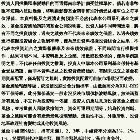
投資人因投機匯率變動目的而選擇南非幣計價受益權單位。倘若南非幣
匯率短期內波動過鉅，將明顯影響基金南非幣別計價受益權單位之每單
位淨值。本資料提及之經濟走勢預測不必然代表本公司系列基金之績
效，基金投資風險請詳閱基金公開說明書。投資人因不同時間進場，將
有不同之投資績效，過去之績效亦不代表未來績效之保證。以過去績效
進行模擬投資組合之報酬率時，僅為歷史資料模擬投資組合之結果，不
代表本投資組合之實際報酬率及未來績效保證，不同時間進行模擬操
作，結果可能不同。本資料提及之企業、指數或投資標的，僅為舉例說
明之用，不代表任何投資之推薦。投資人申購本公司系列基金係持有基
金受益憑證，而非本資料提及之投資資產或標的。有關未成立之基金初
期資產配置，僅為暫訂之規劃，實際投資配置可能依市場狀況而改變。
基金風險報酬等級，依投信投顧公會分類標準，由低至高分為RR1~RR5
等五個等級。此分類係基於一般市況反映市場價格波動風險，無法涵蓋
所有風險，不宜作為投資唯一依據，投資人仍應注意所投資基金之個別
風險，並考量個人風險承擔能力、資金可運用期間等，始為投資判斷。
基金之風險可能含有產業景氣循環變動、流動性不足、外匯管制、投資
地區政經社會變動或其他投資風險。
遞延手續費N級別，持有未滿1、2、3年，手續費率分別為3%、2%、
1%，於買回時以申購金額、贖回金額孰低計收，滿3年者免付。