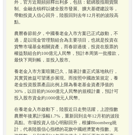
外，官方近期頻頻釋出利多，包括：鬆綁股指期貨限
制、金融去槓桿以健全股市發展、擴大基礎建設等，
帶動投資人信心回升，陸股回到去年12月初的波段高
點。
農曆春節前夕，中國養老金入市方案已正式啟動，不
過，是以現金管理類組合為主要項目，也就是投資在
貨幣市場基金相關資產，而春節過後，投資在股票的
權益類組合約100億元人民幣，預計本周第一批撥款，
最快下周到帳，並投入股市。
養老金入市方案喧騰已久，隨著計畫正式落地執行，
其實質效益可望逐步展現。而按照中國政策規定，養
老金投資股票產品比例上限為養老基金資產淨值的
30%，以目前約3600億元人民幣的規模計畫，預計可
投入股市資金約1000億元人民幣。
在養老金入市啟動下，陸股近日走勢活躍，上證指數
農曆年後累計漲幅1.7%，重新回到去年12月初的波段
高點。市場投資人信心明顯回升，根據Bloomberg統
計，代表陸股信心指標的花旗中國經濟驚奇指數、克