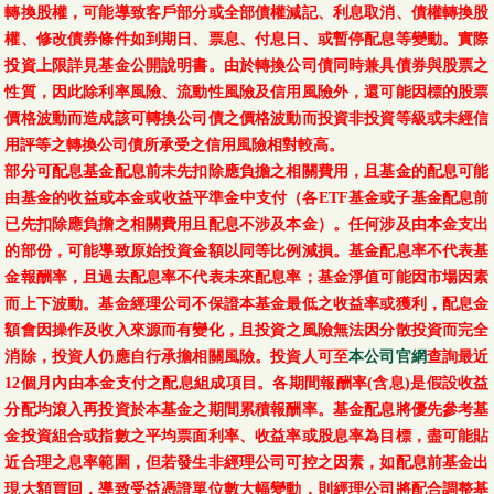
轉換股權，可能導致客戶部分或全部債權減記、利息取消、債權轉換股
權、修改債券條件如到期日、票息、付息日、或暫停配息等變動。實際
投資上限詳見基金公開說明書。由於轉換公司債同時兼具債券與股票之
性質，因此除利率風險、流動性風險及信用風險外，還可能因標的股票
價格波動而造成該可轉換公司債之價格波動而投資非投資等級或未經信
用評等之轉換公司債所承受之信用風險相對較高。
部分可配息基金配息前未先扣除應負擔之相關費用，且基金的配息可能
由基金的收益或本金或收益平準金中支付（各ETF基金或子基金配息前
已先扣除應負擔之相關費用且配息不涉及本金）。任何涉及由本金支出
的部份，可能導致原始投資金額以同等比例減損。基金配息率不代表基
金報酬率，且過去配息率不代表未來配息率；基金淨值可能因市場因素
而上下波動。基金經理公司不保證本基金最低之收益率或獲利，配息金
額會因操作及收入來源而有變化，且投資之風險無法因分散投資而完全
消除，投資人仍應自行承擔相關風險。投資人可至
本公司官網
查詢最近
12個月內由本金支付之配息組成項目。各期間報酬率(含息)是假設收益
分配均滾入再投資於本基金之期間累積報酬率。基金配息將優先參考基
金投資組合或指數之平均票面利率、收益率或股息率為目標，盡可能貼
近合理之息率範圍，但若發生非經理公司可控之因素，如配息前基金出
現大額買回，導致受益憑證單位數大幅變動，則經理公司將配合調整基