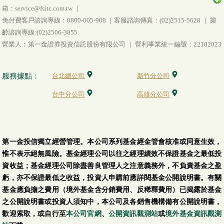
箱：service@fsitc.com.tw ｜
免付費客戶諮詢專線：0800-005-908 ｜客服諮詢傳真：(02)2515-5628 ｜ 樂
齡諮詢專線:(02)2506-3855
營業人：第一金證券投資信託股份有限公司 ｜ 營利事業統一編號：22102023
服務據點：
台北總公司
新竹分公司
台中分公司
高雄分公司
第一金投信獨立經營管理。本公司系列基金經金管會核准或同意生效，
惟不表示絕無風險。基金經理公司以往之經理績效不保證基金之最低投
資收益；基金經理公司除盡善良管理人之注意義務外，不負責基金之盈
虧，亦不保證最低之收益，投資人申購前應詳閱基金公開說明書。有關
基金應負擔之費用（境外基金含分銷費用、反稀釋費用）已揭露於基金
之公開說明書或投資人須知中，本公司及各銷售機構備有公開說明書，
歡迎索取，或自行至
本公司官網
、
公開資訊觀測站
或
境外基金資訊觀測