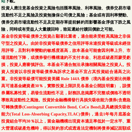
站
下載。
投資人應注意基金投資之風險包括匯率風險、利率風險、債券交易市場
流動性不足之風險及投資無擔保公司債之風險；基金或有因利率變動、
債券交易市場流動性不足及定期存單提前解約而影響基金淨值下跌之風
險，同時或有受益人大量贖回時，致延遲給付贖回價款之可能。
基金非投資等級債券之投資占顯著比重者，適合能承受較高風險之非保
守型之投資人。由於非投資等級債券之信用評等未達投資等級或未經信
用評等，且對利率變動的敏感度甚高，故本基金可能會因利率上升、市
場流動性下降，或債券發行機構違約不支付本金、利息或破產而蒙受虧
損，投資人應審慎評估。本基金不適合無法承擔相關風險之投資人。投
資人投資以非投資等級債券為訴求之基金不宜占其投資組合過高之比
重。非投資等級債可能投資美國 Rule 144A 債券（境內基金投資比例最
高可達基金總資產30％，實際投資上限詳見各基金公開說明書），該債
券屬私募性質，易發生流動性不足，財務訊息揭露不完整或價格不透明
導致高波動性之風險。投資於金融機構發行具損失吸收能力債券(含應急
可轉換債券(Contingent Convertible Bond, CoCo Bond)及具總損失吸收
能力(Total Loss-Absorbing Capacity,TLAC)債券)，過去1年每月底基金
投資組合平均30％以上，當金融機構出現資本適足率低於一定水平、重
大營運或破產危機時，得以契約形式或透過法定機制將債券減記面額或