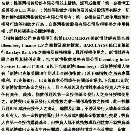
名稱；惟臺灣指數股份有限公司並未贊助、認可或推廣「第一金臺灣工
業菁英30 ETF基金」；與該等指數之指數值及其成分股清單有關之一切
著作權均歸臺灣指數股份有限公司所有；第一金投信業已就使用該著作
權發行該等指數之行為，自臺灣指數股份有限公司取得完整之使用授
權，詳見相關基金公開說明書。
【指數編製公司免責聲明】彭博BLOOMERG®係彭博財經有限合夥
Bloomberg Finance L.P.之商標及服務標章。BARCLAYS®係巴克萊銀
行Barclays Bank Plc之商標及服務標章，且經授權使用之。彭博財經有
限合夥與其關係企業，包含彭博指數服務有限公司Bloomberg Index
Services Limited (“BISL”)(以下合稱彭博Bloomberg)，或彭博授權人擁
有「彭博巴克萊美國10年期以上金融債指數」(以下稱指數)之所有專屬
權利。巴克萊銀行、巴克萊資本公司或任何關係企業(以下合稱巴克萊)
及彭博皆非本基金之發行人，且巴克萊以及彭博對本基金投資人均不負
任何責任、義務。指數係經以第一金投信基金發行人之身分授權使用
之。彭博與巴克萊及發行人就指數之唯一關係為指數之授權，此一授權
乃經BISL或任何接任人之決定、編撰及計算，不涉及發行人或基金或基
金所有人。第一金投信得逕行與巴克萊或相關基金指數進行交易，投資
人自第一金投信購得基金，但投資人既不就指數獲取利益亦不就投資基
金與彭博或巴克萊產生任何關聯。基金未經彭博或巴克萊贊助、背書、