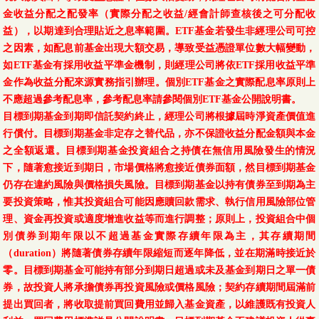
金收益分配之配發率（實際分配之收益/經會計師查核後之可分配收
益），以期達到合理貼近之息率範圍。ETF基金若發生非經理公司可控
之因素，如配息前基金出現大額交易，導致受益憑證單位數大幅變動，
如ETF基金有採用收益平準金機制，則經理公司將依ETF採用收益平準
金作為收益分配來源實務指引辦理。個別ETF基金之實際配息率原則上
不應超過參考配息率，參考配息率請參閱個別ETF基金公開說明書。
目標到期基金到期即信託契約終止，經理公司將根據屆時淨資產價值進
行償付。目標到期基金非定存之替代品，亦不保證收益分配金額與本金
之全額返還。目標到期基金投資組合之持債在無信用風險發生的情況
下，隨著愈接近到期日，市場價格將愈接近債券面額，然目標到期基金
仍存在違約風險與價格損失風險。目標到期基金以持有債券至到期為主
要投資策略，惟其投資組合可能因應贖回款需求、執行信用風險部位管
理、資金再投資或適度增進收益等而進行調整；原則上，投資組合中個
別債券到期年限以不超過基金實際存續年限為主，其存續期間
（duration）將隨著債券存續年限縮短而逐年降低，並在期滿時接近於
零。目標到期基金可能持有部分到期日超過或未及基金到期日之單一債
券，故投資人將承擔債券再投資風險或價格風險；契約存續期間屆滿前
提出買回者，將收取提前買回費用並歸入基金資產，以維護既有投資人