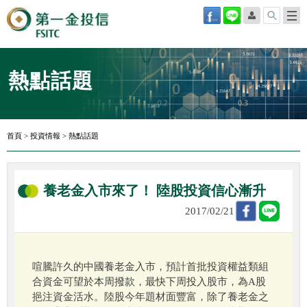
熱點話題
首頁
>
投資情報
>
熱點話題
養老金入市來了！ 陸股投資信心漸升
2017/02/21
喧騰許久的中國養老金入市，預計首批投資權益類組
合資金可望於本周撥款，最快下周投入股市，為A股
挹注資金活水。陸股今年題材面豐富，除了養老金之