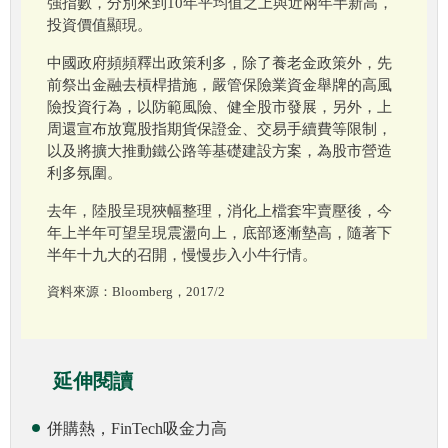
強指數，分別來到10年平均值之上與近兩年半新高，
投資價值顯現。
中國政府頻頻釋出政策利多，除了養老金政策外，先
前祭出金融去槓桿措施，嚴管保險業資金舉牌的高風
險投資行為，以防範風險、健全股市發展，另外，上
周還宣布放寬股指期貨保證金、交易手續費等限制，
以及將擴大推動鐵公路等基礎建設方案，為股市營造
利多氛圍。
去年，陸股呈現狹幅整理，消化上檔套牢賣壓後，今
年上半年可望呈現震盪向上，底部逐漸墊高，隨著下
半年十九大的召開，慢慢步入小牛行情。
資料來源：Bloomberg，2017/2
延伸閱讀
併購熱，FinTech吸金力高