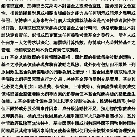
銷售或宣傳。彭博或巴克萊均不對基金之投資合宜性、證券投資之合宜
性、指數追蹤相對應或相關市場績效之能力為任何明示或暗示之聲明或
保證。彭博或巴克萊未對任何個人或實體就該基金是合法性或適當性作
出評論。彭博或巴克萊未參與決定基金之發行時間、價格或數量且不對
該決定負責任。彭博或巴克萊無任何義務考量基金之發行人、所有人或
任何第三人之需求以決定、編撰或計算指數。彭博或巴克萊對於基金之
管理、行銷或交易均不負任何責任或義務。
ETF基金以追蹤標的指數報酬為目標，因此標的指數價格波動劇烈時，
基金之淨資產價值表現亦將有波動之風險。此外仍有包括但不限於下列
原因致生基金報酬偏離標的指數報酬之情形：1.基金因應申贖或維持所
需曝險比例等因素而進行之交易，將使基金淨值受到交易費用、基金其
他必要之費用(如：經理費、保管費、上市費等)、有價證券或期貨成交
價格或基金整體曝險比例等因素的影響而使本基金報酬與標的指數產生
偏離。2.基金指數化策略原則上以完全複製法為主，惟遇特殊情形(包括
但不限於成分股公司事件因素、成分股流動性不足、預期標的指數成分
股即將異動、標的成分股因屬於人權爭議或軍火武器等相關標的，基於
控管政經風險而無法持有、基金因應申贖或指數調整因不同幣別換匯時
間差異及其他市場因素等情況使基金難以使用完全複製法策略管理投資