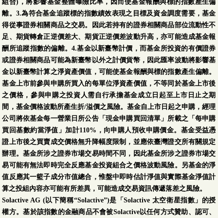
組合)，將影響基金整體曝險比率，因而使基金報酬與標的指數產生偏
離。3.為符合基金追蹤標的指數績效表現之目標及資金調度需要，基金
得從事證券相關商品之交易。因此若持有的證券相關商品部位流動性不
足、期貨轉倉正逆價差大、期貨正逆價差波動升高，亦可能造成基金報
酬所追蹤指數的偏離。4.基金以新臺幣計價，而基金所投資的有價證券
或證券相關商品可能為新臺幣以外之計價貨幣，因此匯率波動將影響基
金以新臺幣計算之淨資產價值，可能使基金報酬與標的指數產生偏離。
基金上市前參與申購所買入的每單位淨資產價值，不等同於基金上市後
之價格，參與申購之投資人需自行承擔基金成立日起至上市日止之期
間，基金價格波動所產生折/溢價之風險。基金自上市日起之申購，經理
公司將依基金每一營業日所公告「現金申購買回清單」所載之「每申購
買回基數約當淨值」加計110%，向申購人預收申購價金。基金受益憑
證上市後之買賣成交價格無升降幅度限制，並應依臺灣證交所有關規定
辦理。基金所涉之證券市場交易時間不同，因此基金所涉之證券市場交
易可能有無法即時完全反應基金投資組合之價格波動風險。另基金的淨
值反應其一籃子成分市值總合，惟盤中即時估計淨值與實際基金淨值計
算之投組內容亦可能有所差異，可能造成交易資訊傳遞落差之風險。
Solactive AG (以下簡稱“Solactive”)是「Solactive 太空衛星指數」的授
權方。基於該指數的金融商品不會被Solactive以任何方式贊助、認可、