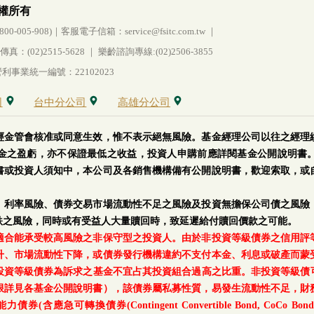
權所有
005-908)｜客服電子信箱：service@fsitc.com.tw ｜
(02)2515-5628 ｜ 樂齡諮詢專線:(02)2506-3855
事業統一編號：22102023
司
台中分公司
高雄分公司
經金管會核准或同意生效，惟不表示絕無風險。基金經理公司以往之經理
金之盈虧，亦不保證最低之收益，投資人申購前應詳閱基金公開說明書
書或投資人須知中，本公司及各銷售機構備有公開說明書，歡迎索取，或
、利率風險、債券交易市場流動性不足之風險及投資無擔保公司債之風險
跌之風險，同時或有受益人大量贖回時，致延遲給付贖回價款之可能。
適合能承受較高風險之非保守型之投資人。由於非投資等級債券之信用評
升、市場流動性下降，或債券發行機構違約不支付本金、利息或破產而蒙
等級債券為訴求之基金不宜占其投資組合過高之比重。非投資等級債可能投資
上限詳見各基金公開說明書），該債券屬私募性質，易發生流動性不足，財
轉換債券(Contingent Convertible Bond, CoCo Bond)及具