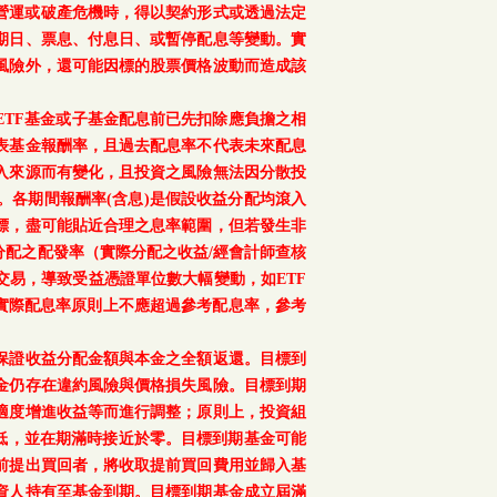
、重大營運或破產危機時，得以契約形式或透過法定
期日、票息、付息日、或暫停配息等變動。實
風險外，還可能因標的股票價格波動而造成該
TF基金或子基金配息前已先扣除應負擔之相
表基金報酬率，且過去配息率不代表未來配息
入來源而有變化，且投資之風險無法因分散投
。各期間報酬率(含息)是假設收益分配均滾入
標，盡可能貼近合理之息率範圍，但若發生非
配之配發率（實際分配之收益/經會計師查核
交易，導致受益憑證單位數大幅變動，如ETF
之實際配息率原則上不應超過參考配息率，參考
保證收益分配金額與本金之全額返還。目標到
金仍存在違約風險與價格損失風險。目標到期
適度增進收益等而進行調整；原則上，投資組
降低，並在期滿時接近於零。目標到期基金可能
前提出買回者，將收取提前買回費用並歸入基
資人持有至基金到期。目標到期基金成立屆滿