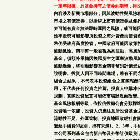
一定年限後，於基金持有之債券到期時，得
內容涉及新興市場部分，因其波動性與風險
市場之有價證券，以掛牌上市有價證券及銀
券可能有資金無法即時匯回之風險，或可能
匯率走勢可能影響所投資之海外資產而使資
幣仍受政府高度控管，中國政府可能因政策
波動風險。南非幣一般被視為高波動、高風
基金，須額外承擔因換匯所生之匯率波動風
波動過鉅，將明顯影響基金南非幣別計價受
說明書。投資人因不同時間進場，將有不同
組合之結果，不代表本投資組合之實際報酬
用，不代表任何投資之推薦。投資人申購本
規劃，實際投資配置可能依市場狀況而改變
基金風險報酬等級，依投信投顧公會分類標準
投資唯一依據，投資人仍應注意所投資基金
流動性不足、外匯管制、投資地區政經社會
遞延手續費N級別，持有未滿1、2、3年，
本公司系列基金包含新台幣及外幣計價級別