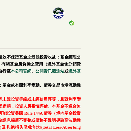
績效不保證基金之最低投資收益；基金經理公
。有關基金應負擔之費用（境外基金含分銷費
自行至
本公司官網
、
公開資訊觀測站
或
境外基
；基金或有因利率變動、債券交易市場流動性
等未達投資等級或未經信用評等，且對利率變
受虧損，投資人應審慎評估。本基金不適合無
美國 Rule 144A 債券（境內基金投資
務訊息揭露不完整或價格不透明導致高波動性
總損失吸收能力(Total Loss-Absorbing