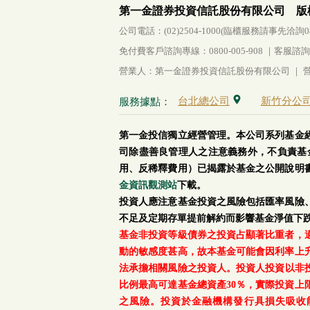
第一金證券投資信託股份有限公司 版
公司電話：(02)2504-1000(臨櫃服務請事先洽詢0800-
免付費客戶諮詢專線：0800-005-908 ｜客服諮詢傳真：
營業人：第一金證券投資信託股份有限公司 ｜ 營利
台北總公司
新竹分公
服務據點：
第一金投信獨立經營管理。本公司系列基金
司除盡善良管理人之注意義務外，不負責基
用、反稀釋費用）已揭露於基金之公開說明
金資訊觀測站
下載。
投資人應注意基金投資之風險包括匯率風險
不足及定期存單提前解約而影響基金淨值下
基金非投資等級債券之投資占顯著比重者，
動的敏感度甚高，故本基金可能會因利率上
法承擔相關風險之投資人。投資人投資以非投資
比例最高可達基金總資產30％，實際投資
之風險。投資於金融機構發行具損失吸收能力債券(含應急可