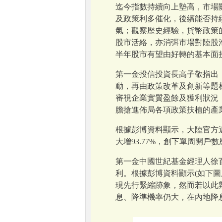
迄今指數持續向上墊高，市場
及政策利多催化，後續能否持
氣；觀察歷史經驗，貨幣政策的
股市活絡，亦消弭市場對陸股
半年股市有望由好轉的基本面
第一金投信投資長高子敬指出
動，再由政策改革及創新等題
審視企業實質盈餘及獲利狀況
膽搶進佈局各項政策扶植的產
根據彭博資料顯示，大陸官方近
大增93.77%，創下單周開
第一金中國世紀基金經理人徐
利。根據彭博資料顯示(如下圖
現先行緊縮跡象，然而若以此
息、降準機率仍大，在內地降