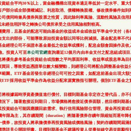
每月底基金投資組合平均30％以上，當金融機構出現資本適足率低於一定水平
客戶部分或全部債權減記、利息取消、債權轉換股權、修改債券條件如到
公司債同時兼具債券與股票之性質，因此除利率風險、流動性風險及信用
或未經信用評等之轉換公司債所承受之信用風險相對較高。
關費用，且基金的配息可能由基金的收益或本金或收益平準金中支付（各E
金支出的部份，可能導致原始投資金額以同等比例減損。基金配息率不代
基金經理公司不保證本基金最低之收益率或獲利，配息金額會因操作及收
險。投資人可至
本公司官網
查詢最近12個月內由本金支付之配息組成項目
息將優先參考基金投資組合或指數之平均票面利率、收益率或股息率為目
額買回，導致受益憑證單位數大幅變動，則經理公司將配合調整基金收益分
範圍。ETF基金若發生非經理公司可控之因素，如配息前基金出現大額
ETF採用收益平準金作為收益分配來源實務指引辦理。個別ETF基金
司將根據屆時淨資產價值進行償付。目標到期基金非定存之替代品，亦不
情況下，隨著愈接近到期日，市場價格將愈接近債券面額，然目標到期基
其投資組合可能因應贖回款需求、執行信用風險部位管理、資金再投資或
年限為主，其存續期間（duration）將隨著債券存續年限縮短而逐年
一債券，故投資人將承擔債券再投資風險或價格風險；契約存續期間屆滿
標準詳見公開說明書。目標到期基金不建議投資人從事短線交易並鼓勵投