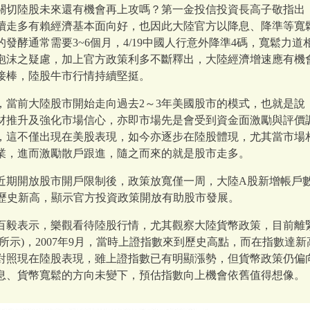
關切陸股未來還有機會再上攻嗎？第一金投信投資長高子敬指出
續走多有賴經濟基本面向好，也因此大陸官方以降息、降準等寬
發酵通常需要3~6個月，4/19中國人行意外降準4碼，寬鬆力
泡沫之疑慮，加上官方政策利多不斷釋出，大陸經濟增速應有機會
接棒，陸股牛市行情持續堅挺。
，當前大陸股市開始走向過去2～3年美國股市的模式，也就是說
材推升及強化市場信心，亦即市場先是會受到資金面激勵與評價
，這不僅出現在美股表現，如今亦逐步在陸股體現，尤其當市場
業，進而激勵散戶跟進，隨之而來的就是股市走多。
期開放股市開戶限制後，政策放寬僅一周，大陸A股新增帳戶數即提
戶數歷史新高，顯示官方投資政策開放有助股市發展。
百毅表示，樂觀看待陸股行情，尤其觀察大陸貨幣政策，目前離
所示)，2007年9月，當時上證指數來到歷史高點，而在指數達新
對照現在陸股表現，雖上證指數已有明顯漲勢，但貨幣政策仍偏
息、貨幣寬鬆的方向未變下，預估指數向上機會依舊值得想像。