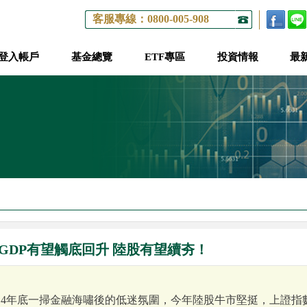
客服專線：0800-005-908
登入帳戶
基金總覽
ETF專區
投資情報
最
GDP有望觸底回升 陸股有望續夯！
14年底一掃金融海嘯後的低迷氛圍，今年陸股牛市堅挺，上證指數在