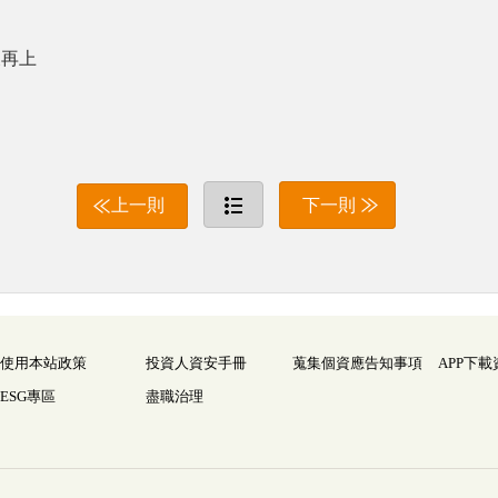
後再上
上一則
下一則
使用本站政策
投資人資安手冊
蒐集個資應告知事項
APP下載
ESG專區
盡職治理