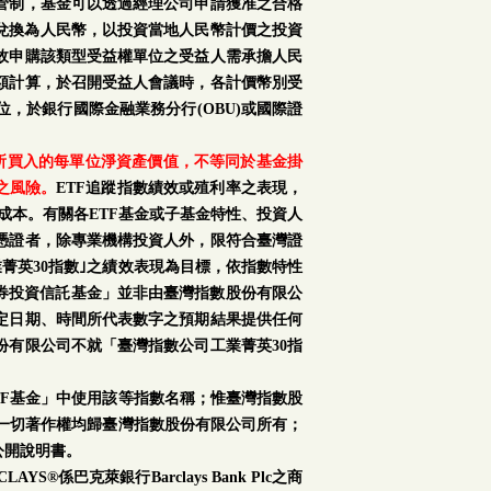
管制，基金可以透過經理公司申請獲准之合格
再兌換為人民幣，以投資當地人民幣計價之投資
故申購該類型受益權單位之受益人需承擔人民
額計算，於召開受益人會議時，各計價幣別受
，於銀行國際金融業務分行(OBU)或國際證
購所買入的每單位淨資產價值，不等同於基金掛
之風險。
ETF追蹤指數績效或殖利率之表現，
成本。有關各ETF基金或子基金特性、投資人
憑證者，除專業機構投資人外，限符合臺灣證
菁英30指數｣之績效表現為目標，依指數特性
證券投資信託基金」並非由臺灣指數股份有限公
定日期、時間所代表數字之預期結果提供任何
份有限公司不就「臺灣指數公司工業菁英30指
TF基金」中使用該等指數名稱；惟臺灣指數股
之一切著作權均歸臺灣指數股份有限公司所有；
公開說明書。
S®係巴克萊銀行Barclays Bank Plc之商