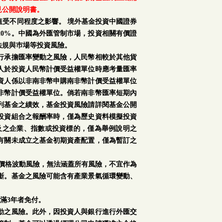
見公開說明書。
受不同程度之影響。 境外基金投資中國證券
0%。中國為外匯管制市場，投資相關有價證
法規與巿場等投資風險。
行承擔匯率變動之風險，人民幣相較於其他貨
人於投資人民幣計價受益權單位時應考量匯率
資人係以非南非幣申購南非幣計價受益權單位
非幣計價受益權單位。倘若南非幣匯率短期內
列基金之績效，基金投資風險請詳閱基金公開
投資組合之報酬率時，僅為歷史資料模擬投資
及之企業、指數或投資標的，僅為舉例說明之
有關未成立之基金初期資產配置，僅為暫訂之
場價格波動風險，無法涵蓋所有風險，不宜作為
斷。基金之風險可能含有產業景氣循環變動、
滿3年者免付。
動之風險。此外，因投資人與銀行進行外匯交