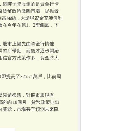
，這陣子陸股走的是資金行情
鬆貨幣政策激勵市場、提振景
道相當強勁，大環境資金充沛俾利
在今年在第1、2季觸底，下
，股市上揚先由資金行情催
調整所帶動，而後才逐步開始
相信官方政策作多，資金將大
高至325.71萬戶，比前周
緊縮還很遠，對股市表現有
高的前18個月，貨幣政策則出
向寬鬆，市場甚至預測未來降