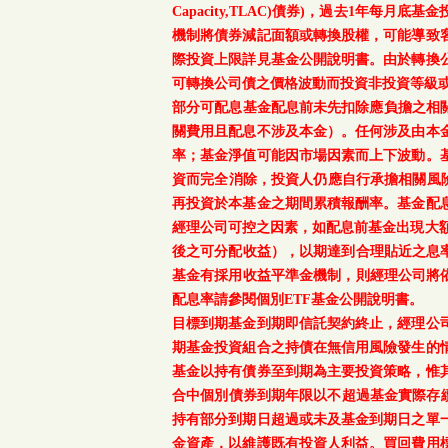
Capacity,TLAC)債券)，過去1年
機制將債券減記面額或轉換股權，可能導致
際投資上限詳見基金公開說明書。由於轉換
可轉換公司債之價格波動而投資非投資等級
部分可配息基金配息前未先扣除應負擔之相
關費用且配息不涉及本金）。任何涉及由本
率；基金淨值可能因市場因素而上下波動。
資而完全消除，投資人仍應自行承擔相關風
再投資於本基金之期間累積報酬率。基金配
經理公司可控之因素，如配息前基金出現大
後之可分配收益），以期達到合理貼近之息率
基金有採用收益平準金機制，則經理公司將依
配息率請參閱個別ETF基金公開說明書。
目標到期基金到期即信託契約終止，經理公
期基金投資組合之持債在無信用風險發生的
基金以持有債券至到期為主要投資策略，惟
合中個別債券到期年限以不超過基金實際存續
持有部分到期日超過或未及基金到期日之單
金資產，以維護既有投資人利益。買回費用