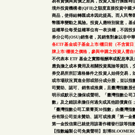
易有賣價與買價之差異，投資人進行換匯時
境外投資機構者(QFII)之額度直接投資
商品，使得結轉匯成本因此提高。而人民幣
幣匯率變動之風險。投資人應特別留意，基
益權單位每受益權單位有一表決權，不因投資
券分公司(OSU)銷售者，其銷售對象以非中
各ETF基金或子基金上市/櫃日前（不含當
牌上市/櫃後之價格，參與申購之投資人需自
不代表本 ETF 基金之實際報酬率或配息
應負擔之成本費用及相關投資風險等資訊，
券交易所所訂適格條件之投資人始得交易，並
或市場狀況買進全部或部分成分股，並以指數
司贊助、認可、銷售或推廣，且臺灣指數股
明示或默示之擔保或聲明。「臺灣指數公司工
數」及之錯誤承擔任何過失或其他賠償責任
「臺灣指數公司工業菁英30指數」由臺灣指
份有限公司並未贊助、認可或推廣「第一金臺
第一金投信業已就使用該著作權發行該等指
【指數編製公司免責聲明】彭博BLOOMERG®係彭博