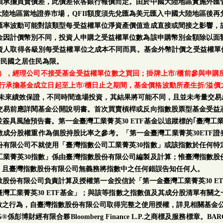
須承擔買賣價差，此價差依各銀行報價而定。由於中國大陸地區實施外匯
中國大陸地區當地證券市場，QFII額度須先兌匯為美元匯入中國大陸地區後
匯率波動可能對該類型每受益權單位淨資產價值造成直接或間接之影響，
金因計價幣別不同，投資人申購之受益權單位數為該申購幣別金額除以面
人取得各級別每受益權單位之成本不同而異。基金外幣計價之受益權單位
華民國之居住民為限。
日），經理公司不接受基金受益權單位數之買回；掛牌上市/櫃前參與申
行承擔基金成立日起至上市/櫃日止之期間，基金價格波動所產生折/溢價
率及未來績效保證，不同時間進場投資，其結果將可能不同，且並未考量交易
交易前應詳閱基金公開說明書。首次買賣槓桿或反向指數股票型基金受益
簽具風險預告書。第一金臺灣工業菁英30 ETF基金以追蹤標的｢臺灣工業
成分股權重作為個股持股比率之參考。「第一金臺灣工業菁英30ETF
份有限公司不就使用「臺灣指數公司工業菁英30指數」或該指數於任何特
業菁英30指數」係由臺灣指數股份有限公司編製及計算；惟臺灣指數股
；且臺灣指數股份有限公司無義務將指數中之任何錯誤告知任何人。
數股份有限公司負責計算及授權第一金投信於「第一金臺灣工業菁英30 E
灣工業菁英30 ETF基金」；與該等指數之指數值及其成分股清單有關
數之行為，自臺灣指數股份有限公司取得完整之使用授權，詳見相關基金
財經有限合夥Bloomberg Finance L.P.之商標及服務標章。BARCLAY