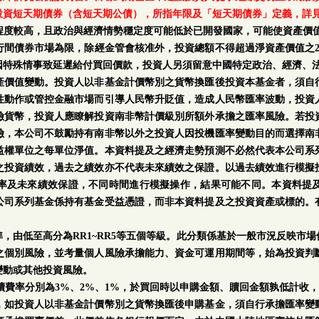
投資短天期債券（含短天期公債），所指年限及「短天期債券」定義，詳
程度較高，且政治與經濟情勢穩定度可能低於已開發國家，可能使資產價值
行間債券市場為限，除經金管會核准外，投資總額不得超過淨資產價值之2
因特殊情事致延遲給付買回價款，投資人另須留意中國特定政治、經濟、
產價值變動。投資人以非基金計價幣別之貨幣換匯後投資本基金者，須自
性動作或管控金融市場而引導人民幣升貶值，造成人民幣匯率波動，投資
險貨幣，投資人應瞭解投資南非幣計價級別所額外承擔之匯率風險。若投
險，本公司不鼓勵持有南非幣以外之投資人因投機匯率變動目的而選擇南
益權單位之每單位淨值。本資料提及之經濟走勢預測不必然代表本公司系
之投資績效，過去之績效亦不代表未來績效之保證。以過去績效進行模擬
率及未來績效保證，不同時間進行模擬操作，結果可能不同。本資料提
公司系列基金係持有基金受益憑證，而非本資料提及之投資資產或標的。
。
，由低至高分為RR1~RR5等五個等級。此分類係基於一般市況反映市
之個別風險，並考量個人風險承擔能力、資金可運用期間等，始為投資判
變動或其他投資風險。
手續費率分別為3%、2%、1%，於買回時以申購金額、贖回金額孰低計收，
，如投資人以非基金計價幣別之貨幣換匯後申購基金，須自行承擔匯率變