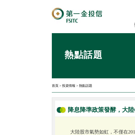
熱點話題
首頁
>
投資情報
>
熱點話題
降息降準政策發酵，大陸
大陸股市氣勢如虹，不僅在20