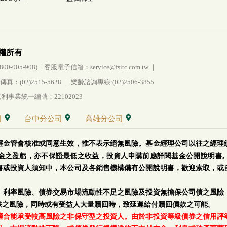
權所有
005-908)｜客服電子信箱：service@fsitc.com.tw ｜
(02)2515-5628 ｜ 樂齡諮詢專線:(02)2506-3855
事業統一編號：22102023
司
台中分公司
高雄分公司
經金管會核准或同意生效，惟不表示絕無風險。基金經理公司以往之經理
金之盈虧，亦不保證最低之收益，投資人申購前應詳閱基金公開說明書
書或投資人須知中，本公司及各銷售機構備有公開說明書，歡迎索取，或
、利率風險、債券交易市場流動性不足之風險及投資無擔保公司債之風險
跌之風險，同時或有受益人大量贖回時，致延遲給付贖回價款之可能。
適合能承受較高風險之非保守型之投資人。由於非投資等級債券之信用評