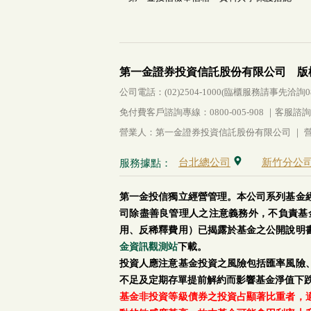
第一金證券投資信託股份有限公司 版
公司電話：(02)2504-1000(臨櫃服務請事先洽詢0800-
免付費客戶諮詢專線：0800-005-908 ｜客服諮詢傳真：
營業人：第一金證券投資信託股份有限公司 ｜ 營利
台北總公司
新竹分公
服務據點：
第一金投信獨立經營管理。本公司系列基金
司除盡善良管理人之注意義務外，不負責基
用、反稀釋費用）已揭露於基金之公開說明
金資訊觀測站
下載。
投資人應注意基金投資之風險包括匯率風險
不足及定期存單提前解約而影響基金淨值下
基金非投資等級債券之投資占顯著比重者，