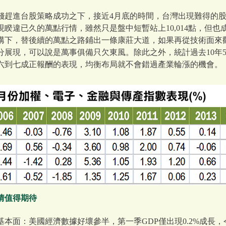
錢趕進台股策略成功之下，接近4月底的時間，台灣出現難得的
睽違已久的萬點行情，雖然只是盤中短暫站上10,014點，但
構下，替後續的萬點之路鋪出一條康莊大道，如果再從技術面來
分展現，可以說是萬事俱備只欠東風。除此之外，統計過去10年
六到七成正報酬的表現，均衡布局就不會錯過產業輪漲的機會。
情值得期待
本面：美國經濟數據好壞參半，第一季GDP僅出現0.2%成長