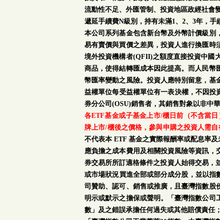
流動性不足、外匯管制、投資地區政經社會
遞延手續費N級別，持有未滿1、2、3年，
本公司系列基金包含新台幣及外幣計價級別
易有賣價與買價之差異，投資人進行換匯時
境外投資機構者(QFII)之額度直接投資
商品，使得結轉匯成本因此提高。而人民幣
幣匯率變動之風險。投資人應特別留意，基
益權單位每受益權單位有一表決權，不因投資
券分公司(OSU)銷售者，其銷售對象以非中
各ETF基金或子基金上市/櫃日前（不含當
牌上市/櫃後之價格，參與申購之投資人需自
不代表本 ETF 基金之實際報酬率或配息
應負擔之成本費用及相關投資風險等資訊，
券交易所所訂適格條件之投資人始得交易，並
或市場狀況買進全部或部分成分股，並以指數
司贊助、認可、銷售或推廣，且臺灣指數股
明示或默示之擔保或聲明。「臺灣指數公司工
數」及之錯誤承擔任何過失或其他賠償責任