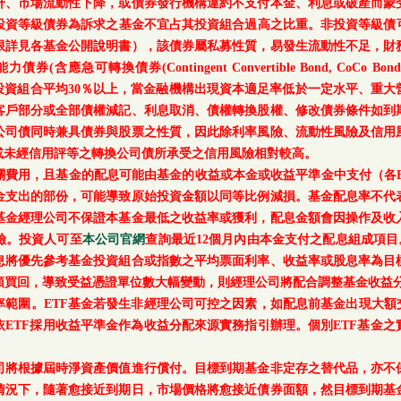
升、市場流動性下降，或債券發行機構違約不支付本金、利息或破產而蒙
等級債券為訴求之基金不宜占其投資組合過高之比重。非投資等級債可能投資
上限詳見各基金公開說明書），該債券屬私募性質，易發生流動性不足，財
轉換債券(Contingent Convertible Bond, CoCo Bond)及具
每月底基金投資組合平均30％以上，當金融機構出現資本適足率低於一定水平
客戶部分或全部債權減記、利息取消、債權轉換股權、修改債券條件如到
公司債同時兼具債券與股票之性質，因此除利率風險、流動性風險及信用
或未經信用評等之轉換公司債所承受之信用風險相對較高。
關費用，且基金的配息可能由基金的收益或本金或收益平準金中支付（各E
金支出的部份，可能導致原始投資金額以同等比例減損。基金配息率不代
基金經理公司不保證本基金最低之收益率或獲利，配息金額會因操作及收
險。投資人可至
本公司官網
查詢最近12個月內由本金支付之配息組成項目
息將優先參考基金投資組合或指數之平均票面利率、收益率或股息率為目
額買回，導致受益憑證單位數大幅變動，則經理公司將配合調整基金收益分
範圍。ETF基金若發生非經理公司可控之因素，如配息前基金出現大額
ETF採用收益平準金作為收益分配來源實務指引辦理。個別ETF基金
司將根據屆時淨資產價值進行償付。目標到期基金非定存之替代品，亦不
情況下，隨著愈接近到期日，市場價格將愈接近債券面額，然目標到期基