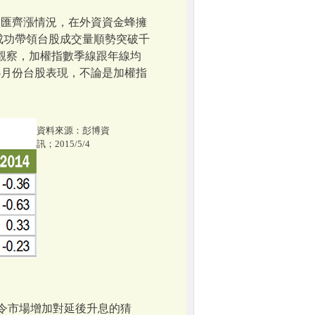
股匯齊漲情況，在外資資金蜂擁
也成功帶領台股成交量順勢突破千
觀察，加權指數季線跟年線均
5月份台股表現，不論是加權指
資料來源：彭博資
訊；2015/5/4
，令市場增加對延後升息的猜