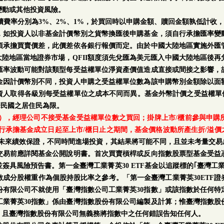
變動或其他投資風險。
手續費率分別為3%、2%、1%，於買回時以申購金額、贖回金額孰低計收，
，如投資人以非基金計價幣別之貨幣換匯後申購基金，須自行承擔匯率變
須承擔買賣價差，此價差依各銀行報價而定。由於中國大陸地區實施外匯
中國大陸地區當地證券市場，QFII額度須先兌匯為美元匯入中國大陸地區後
匯率波動可能對該類型每受益權單位淨資產價值造成直接或間接之影響，
金因計價幣別不同，投資人申購之受益權單位數為該申購幣別金額除以面
人取得各級別每受益權單位之成本不同而異。基金外幣計價之受益權單位
華民國之居住民為限。
日），經理公司不接受基金受益權單位數之買回；掛牌上市/櫃前參與申
行承擔基金成立日起至上市/櫃日止之期間，基金價格波動所產生折/溢價
率及未來績效保證，不同時間進場投資，其結果將可能不同，且並未考量交易
交易前應詳閱基金公開說明書。首次買賣槓桿或反向指數股票型基金受益
簽具風險預告書。第一金臺灣工業菁英30 ETF基金以追蹤標的｢臺灣工業
成分股權重作為個股持股比率之參考。「第一金臺灣工業菁英30ETF
份有限公司不就使用「臺灣指數公司工業菁英30指數」或該指數於任何特
業菁英30指數」係由臺灣指數股份有限公司編製及計算；惟臺灣指數股
；且臺灣指數股份有限公司無義務將指數中之任何錯誤告知任何人。