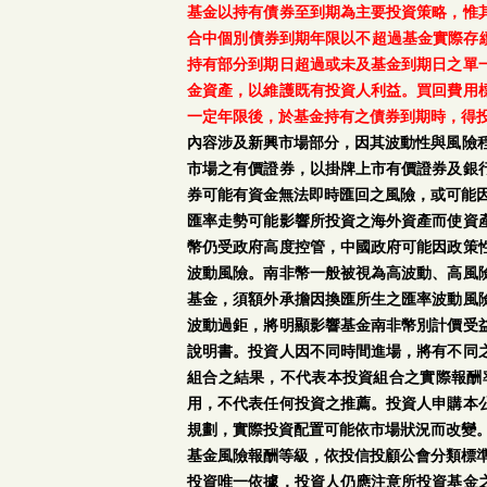
基金以持有債券至到期為主要投資策略，惟
合中個別債券到期年限以不超過基金實際存續
持有部分到期日超過或未及基金到期日之單
金資產，以維護既有投資人利益。買回費用
一定年限後，於基金持有之債券到期時，得
內容涉及新興市場部分，因其波動性與風險
市場之有價證券，以掛牌上市有價證券及銀
券可能有資金無法即時匯回之風險，或可能
匯率走勢可能影響所投資之海外資產而使資
幣仍受政府高度控管，中國政府可能因政策
波動風險。南非幣一般被視為高波動、高風
基金，須額外承擔因換匯所生之匯率波動風
波動過鉅，將明顯影響基金南非幣別計價受
說明書。投資人因不同時間進場，將有不同
組合之結果，不代表本投資組合之實際報酬
用，不代表任何投資之推薦。投資人申購本
規劃，實際投資配置可能依市場狀況而改變
基金風險報酬等級，依投信投顧公會分類標準
投資唯一依據，投資人仍應注意所投資基金