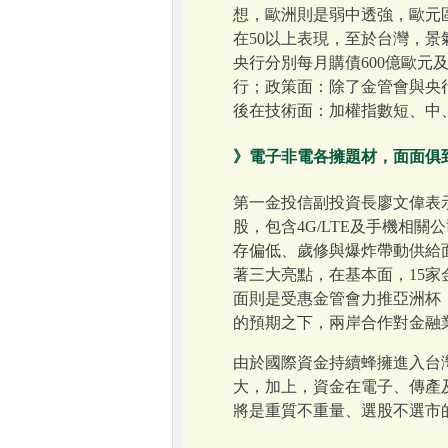
想，歐洲則是弱中透強，歐元
在50以上表現，至於台灣，
央行分別每月購債600億歐元
行；政策面：除了金管會與央
後在技術面：加權指數短、中
》電子非電各擁題材，面面俱
第一金投信副投資長廖文偉表
股，包含4G/LTE及手機相
存偏低、歲修與爆炸帶動供給
著三大亮點，在基本面，15家
面則是受惠金管會力推亞洲杯
的預期之下，兩岸合作對金融
由於國際資金持續蜂擁進入台
大，加上，資金在電子、傳產
將是重質不重量、選股不選市