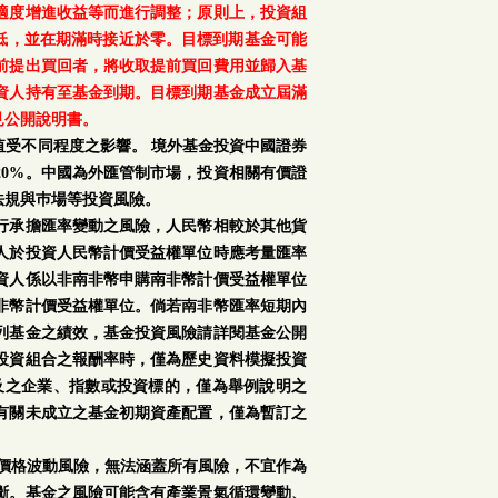
適度增進收益等而進行調整；原則上，投資組
降低，並在期滿時接近於零。目標到期基金可能
前提出買回者，將收取提前買回費用並歸入基
資人持有至基金到期。目標到期基金成立屆滿
見公開說明書。
受不同程度之影響。 境外基金投資中國證券
0%。中國為外匯管制市場，投資相關有價證
法規與巿場等投資風險。
行承擔匯率變動之風險，人民幣相較於其他貨
人於投資人民幣計價受益權單位時應考量匯率
資人係以非南非幣申購南非幣計價受益權單位
非幣計價受益權單位。倘若南非幣匯率短期內
列基金之績效，基金投資風險請詳閱基金公開
投資組合之報酬率時，僅為歷史資料模擬投資
及之企業、指數或投資標的，僅為舉例說明之
有關未成立之基金初期資產配置，僅為暫訂之
場價格波動風險，無法涵蓋所有風險，不宜作為
斷。基金之風險可能含有產業景氣循環變動、