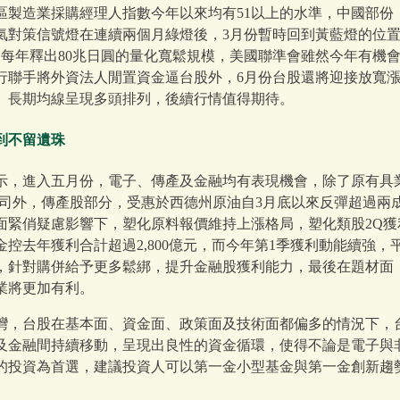
區製造業採購經理人指數今年以來均有51以上的水準，中國部份
景氣對策信號燈在連續兩個月綠燈後，3月份暫時回到黃藍燈的位
及每年釋出80兆日圓的量化寬鬆規模，美國聯準會雖然今年有機
行聯手將外資法人閒置資金逼台股外，6月份台股還將迎接放寬漲
、長期均線呈現多頭排列，後續行情值得期待。
到不留遺珠
示，進入五月份，電子、傳產及金融均有表現機會，除了原有具
關公司外，傳產股部分，受惠於西德州原油自3月底以來反彈超過
面緊俏疑慮影響下，塑化原料報價維持上漲格局，塑化類股2Q獲
金控去年獲利合計超過2,800億元，而今年第1季獲利動能續強，
，針對購併給予更多鬆綁，提升金融股獲利能力，最後在題材面
業將更加有利。
灣，台股在基本面、資金面、政策面及技術面都偏多的情況下，
及金融間持續移動，呈現出良性的資金循環，使得不論是電子與
的投資為首選，建議投資人可以第一金小型基金與第一金創新趨