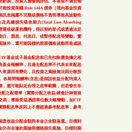
受虧損，投資人應審慎評估。本基金不適合無
美國 Rule 144A 債券（境內基金投資
務訊息揭露不完整或價格不透明導致高波動性
總損失吸收能力(Total Loss-Absorbing
、重大營運或破產危機時，得以契約形式或透過法定
期日、票息、付息日、或暫停配息等變動。實
風險外，還可能因標的股票價格波動而造成該
TF基金或子基金配息前已先扣除應負擔之相
表基金報酬率，且過去配息率不代表未來配息
入來源而有變化，且投資之風險無法因分散投
。各期間報酬率(含息)是假設收益分配均滾入
標，盡可能貼近合理之息率範圍，但若發生非
配之配發率（實際分配之收益/經會計師查核
交易，導致受益憑證單位數大幅變動，如ETF
之實際配息率原則上不應超過參考配息率，參考
保證收益分配金額與本金之全額返還。目標到
金仍存在違約風險與價格損失風險。目標到期