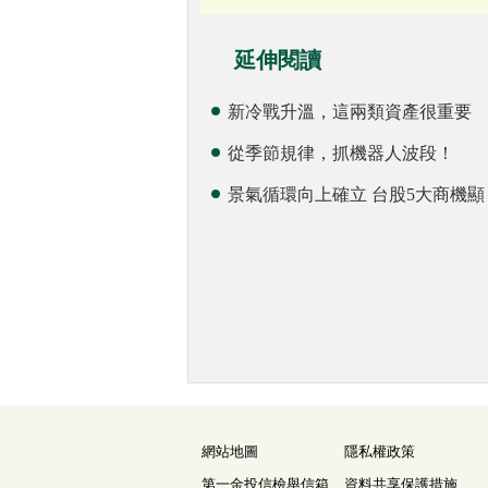
延伸閱讀
新冷戰升溫，這兩類資產很重要
從季節規律，抓機器人波段！
景氣循環向上確立 台股5大商機顯
網站地圖
隱私權政策
第一金投信檢舉信箱
資料共享保護措施