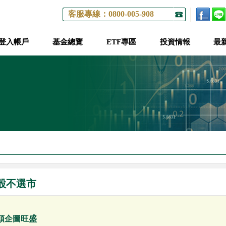
客服專線：0800-005-908
登入帳戶
基金總覽
ETF專區
投資情報
最
股不選市
頭企圖旺盛