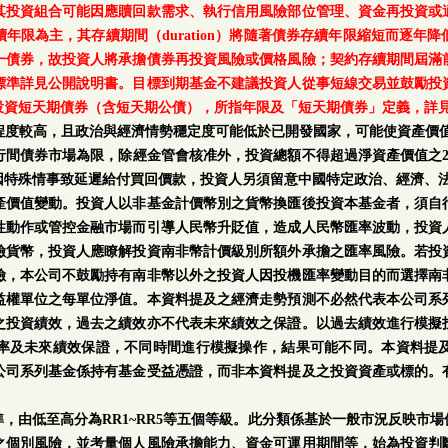
其投資組合可能因應贖回款需求、執行信用風險部位管理、資金再投資或
年限為主，其存續期間（duration）將隨著債券存續年限縮短而逐年
一債券，故投資人將承擔債券再投資風險或價格風險；契約存續期間屆滿
標準詳見公開說明書。目標到期基金不建議投資人從事短線交易並鼓勵投
投資短天期債券（含短天期公債），所指年限及「短天期債券」定義，詳
程度較高，且政治與經濟情勢穩定度可能低於已開發國家，可能使資產價值
行間債券市場為限，除經金管會核准外，投資總額不得超過淨資產價值之2
因特殊情事致延遲給付買回價款，投資人另須留意中國特定政治、經濟、
產價值變動。投資人以非基金計價幣別之貨幣換匯後投資本基金者，須自
性動作或管控金融市場而引導人民幣升貶值，造成人民幣匯率波動，投資
險貨幣，投資人應瞭解投資南非幣計價級別所額外承擔之匯率風險。若投
險，本公司不鼓勵持有南非幣以外之投資人因投機匯率變動目的而選擇南
益權單位之每單位淨值。本資料提及之經濟走勢預測不必然代表本公司系
之投資績效，過去之績效亦不代表未來績效之保證。以過去績效進行模擬
率及未來績效保證，不同時間進行模擬操作，結果可能不同。本資料提
公司系列基金係持有基金受益憑證，而非本資料提及之投資資產或標的。
。
，由低至高分為RR1~RR5等五個等級。此分類係基於一般市況反映市
之個別風險，並考量個人風險承擔能力、資金可運用期間等，始為投資判