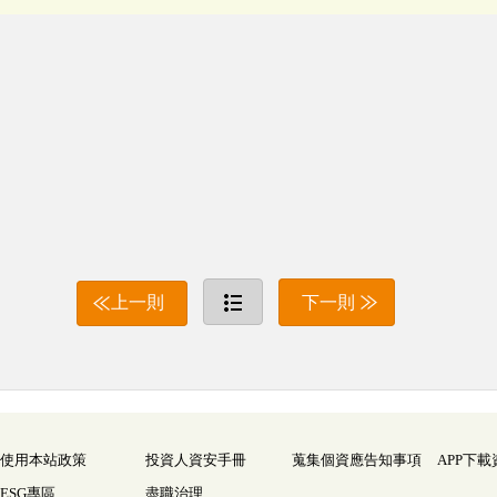
上一則
下一則
使用本站政策
投資人資安手冊
蒐集個資應告知事項
APP下載
ESG專區
盡職治理