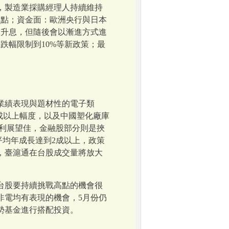
，製造業採購經理人持續維持
置點；資金面：歐洲央行與日本
會升息，但隨後會以漸進方式進
跌幅限制到10%等新政策；最
業績表現與題材性的電子類
兩成以上幅度，以及中國塑化廠庫
利展望佳，金融股部分則是挾
平均年成長達到2成以上，政策
，臺滬通在台股成交量將放大
台股要持續挑戰高點的機會很
非電均有表現的機會，5月份仍
勢基金進行搭配投資。