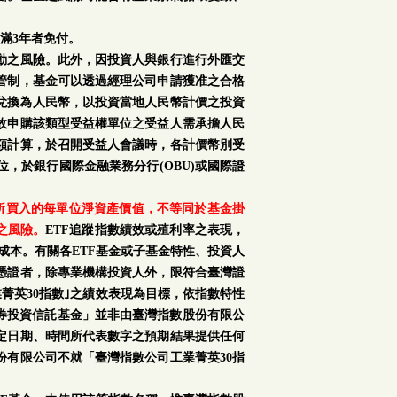
滿3年者免付。
動之風險。此外，因投資人與銀行進行外匯交
管制，基金可以透過經理公司申請獲准之合格
再兌換為人民幣，以投資當地人民幣計價之投資
故申購該類型受益權單位之受益人需承擔人民
額計算，於召開受益人會議時，各計價幣別受
，於銀行國際金融業務分行(OBU)或國際證
購所買入的每單位淨資產價值，不等同於基金掛
之風險。
ETF追蹤指數績效或殖利率之表現，
成本。有關各ETF基金或子基金特性、投資人
憑證者，除專業機構投資人外，限符合臺灣證
菁英30指數｣之績效表現為目標，依指數特性
證券投資信託基金」並非由臺灣指數股份有限公
定日期、時間所代表數字之預期結果提供任何
份有限公司不就「臺灣指數公司工業菁英30指