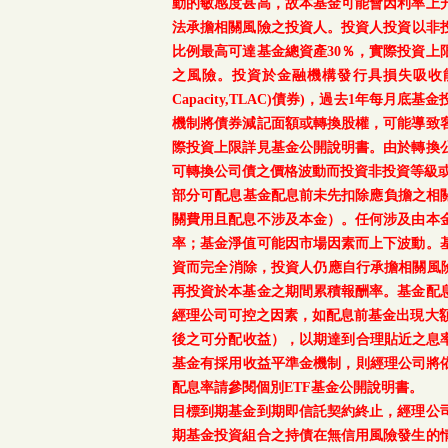
動的敏感度甚高，故本基金可能會因利率上
法承擔相關風險之投資人。投資人投資以非投資
比例最高可達基金總資產30％，實際投資
之風險。投資於金融機構發行具損失吸收能力債券(含應急可
Capacity,TLAC)債券)，過去1年
機制將債券減記面額或轉換股權，可能導致
際投資上限詳見基金公開說明書。由於轉換
可轉換公司債之價格波動而投資非投資等級
部分可配息基金配息前未先扣除應負擔之相
關費用且配息不涉及本金）。任何涉及由本
率；基金淨值可能因市場因素而上下波動。
資而完全消除，投資人仍應自行承擔相關風
再投資於本基金之期間累積報酬率。基金配
經理公司可控之因素，如配息前基金出現大
後之可分配收益），以期達到合理貼近之息率
基金有採用收益平準金機制，則經理公司將依
配息率請參閱個別ETF基金公開說明書。
目標到期基金到期即信託契約終止，經理公
期基金投資組合之持債在無信用風險發生的