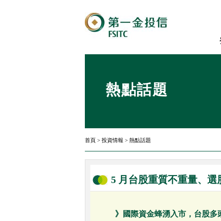
熱點話題
首頁
>
投資情報
>
熱點話題
5 月台股重質不重量、選
》國際資金蜂湧入市，台股多