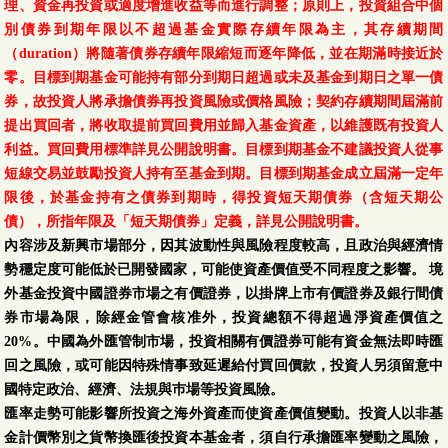
理、資金再投資或適度增進收益等而進行調整；原則上，投資組合中個
別債券到期年限以不超過基金實際存續年限為主，其存續期間
（duration）將隨著債券存續年限縮短而逐年降低，並在期滿時接近於
零。目標到期基金可能持有部分到期日超過或未及基金到期日之單一債
券，故投資人將承擔債券再投資風險或價格風險；契約存續期間屆滿前
提出買回者，將收取提前買回費用並歸入基金資產，以維護既有投資人
利益。買回費用標準詳見公開說明書。目標到期基金不建議投資人從事
短線交易並鼓勵投資人持有至基金到期。目標到期基金成立屆滿一定年
限後，於基金持有之債券到期時，得投資短天期債券（含短天期公
債），所指年限及「短天期債券」定義，詳見公開說明書。
內容涉及新興市場部分，因其波動性與風險程度較高，且政治與經濟情
勢穩定度可能低於已開發國家，可能使資產價值受不同程度之影響。 境
外基金投資中國證券市場之有價證券，以掛牌上市有價證券及銀行間債
券市場為限，除經金管會核准外，投資總額不得超過淨資產價值之
20%。中國為外匯管制市場，投資相關有價證券可能有資金無法即時匯
回之風險，或可能因特殊情事致延遲給付買回價款，投資人另須留意中
國特定政治、經濟、法規與巿場等投資風險。
匯率走勢可能影響所投資之海外資產而使資產價值變動。投資人以非基
金計價幣別之貨幣換匯後投資本基金者，須自行承擔匯率變動之風險，