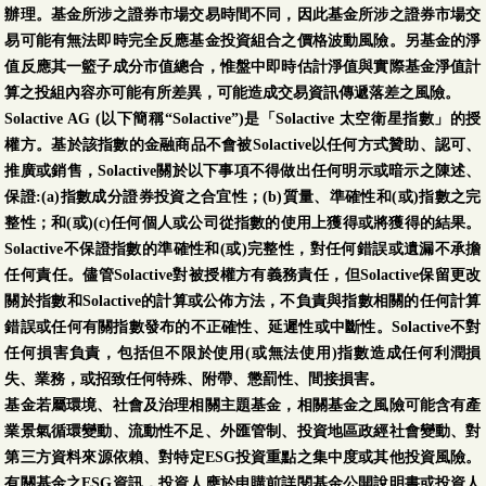
辦理。基金所涉之證券市場交易時間不同，因此基金所涉之證券市場交
易可能有無法即時完全反應基金投資組合之價格波動風險。另基金的淨
值反應其一籃子成分市值總合，惟盤中即時估計淨值與實際基金淨值計
算之投組內容亦可能有所差異，可能造成交易資訊傳遞落差之風險。
Solactive AG (以下簡稱“Solactive”)是「Solactive 太空衛星指數」的授
權方。基於該指數的金融商品不會被Solactive以任何方式贊助、認可、
推廣或銷售，Solactive關於以下事項不得做出任何明示或暗示之陳述、
保證:(a)指數成分證券投資之合宜性；(b)質量、準確性和(或)指數之完
整性；和(或)(c)任何個人或公司從指數的使用上獲得或將獲得的結果。
Solactive不保證指數的準確性和(或)完整性，對任何錯誤或遺漏不承擔
任何責任。儘管Solactive對被授權方有義務責任，但Solactive保留更改
關於指數和Solactive的計算或公佈方法，不負責與指數相關的任何計算
錯誤或任何有關指數發布的不正確性、延遲性或中斷性。Solactive不對
任何損害負責，包括但不限於使用(或無法使用)指數造成任何利潤損
失、業務，或招致任何特殊、附帶、懲罰性、間接損害。
基金若屬環境、社會及治理相關主題基金，相關基金之風險可能含有產
業景氣循環變動、流動性不足、外匯管制、投資地區政經社會變動、對
第三方資料來源依賴、對特定ESG投資重點之集中度或其他投資風險。
有關基金之ESG資訊，投資人應於申購前詳閱基金公開說明書或投資人