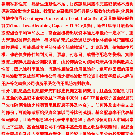
券屬私募性質，易發生流動性不足，財務訊息揭露不完整或價格不透明
導致高波動性之風險。投資於金融機構發行具損失吸收能力債券(含應急
可轉換債券(Contingent Convertible Bond, CoCo Bond)及具總損失吸收
能力(Total Loss-Absorbing Capacity,TLAC)債券)，過去1年每月底基金
投資組合平均30％以上，當金融機構出現資本適足率低於一定水平、重
大營運或破產危機時，得以契約形式或透過法定機制將債券減記面額或
轉換股權，可能導致客戶部分或全部債權減記、利息取消、債權轉換股
權、修改債券條件如到期日、票息、付息日、或暫停配息等變動。實際
投資上限詳見基金公開說明書。由於轉換公司債同時兼具債券與股票之
性質，因此除利率風險、流動性風險及信用風險外，還可能因標的股票
價格波動而造成該可轉換公司債之價格波動而投資非投資等級或未經信
用評等之轉換公司債所承受之信用風險相對較高。
部分可配息基金配息前未先扣除應負擔之相關費用，且基金的配息可能
由基金的收益或本金或收益平準金中支付（各ETF基金或子基金配息前
已先扣除應負擔之相關費用且配息不涉及本金）。任何涉及由本金支出
的部份，可能導致原始投資金額以同等比例減損。基金配息率不代表基
金報酬率，且過去配息率不代表未來配息率；基金淨值可能因市場因素
而上下波動。基金經理公司不保證本基金最低之收益率或獲利，配息金
額會因操作及收入來源而有變化，且投資之風險無法因分散投資而完全