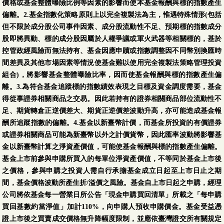
價格或基金整體曝險比例等因素的影響而使本基金報酬與標的指數產生
偏離。2.基金指數化策略原則上以完全複製法為主，惟遇特殊情形(包括
但不限於成分股公司事件因素、成分股流動性不足、預期標的指數成分
股即將異動、標的成分股因屬於人權爭議或軍火武器等相關標的，基於
控管政經風險而無法持有、基金因應申贖或指數調整因不同幣別換匯時
間差異及其他市場因素等情況使基金難以使用完全複製法策略管理投資
組合)，將影響基金整體曝險比率，因而使基金報酬與標的指數產生偏
離。3.為符合基金追蹤標的指數績效表現之目標及資金調度需要，基金
得從事證券相關商品之交易。因此若持有的證券相關商品部位流動性不
足、期貨轉倉正逆價差大、期貨正逆價差波動升高，亦可能造成基金報
酬所追蹤指數的偏離。4.基金以新臺幣計價，而基金所投資的有價證券
或證券相關商品可能為新臺幣以外之計價貨幣，因此匯率波動將影響基
金以新臺幣計算之淨資產價值，可能使基金報酬與標的指數產生偏離。
基金上市前參與申購所買入的每單位淨資產價值，不等同於基金上市後
之價格，參與申購之投資人需自行承擔基金成立日起至上市日止之期
間，基金價格波動所產生折/溢價之風險。基金自上市日起之申購，經理
公司將依基金每一營業日所公告「現金申購買回清單」所載之「每申購
買回基數約當淨值」加計110%，向申購人預收申購價金。基金受益憑
證上市後之買賣成交價格無升降幅度限制，並應依臺灣證交所有關規定