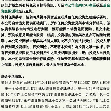
須知所載之所有特色及目標等資訊，可至
本公司官網ESG專區
或至
基金
資訊觀測站
進行查詢。
資料僅供參考，請勿將其視為買賣基金或其他任何投資之建議或要約。
本公司自當盡力提供正確資訊，所作任何投資意見與市場分析結果，係
依資料製作當時情況進行判斷，惟可能因市場變化而更動，且文中數
據、預測或意見可能有脫漏、錯誤，投資標的價格與收益亦可能隨時變
動，本公司或關係企業與其相關人等對此不負任何法律責任，投資人應
自行判斷投資標的、投資風險，不應將本資料引為投資之唯一依據，若
有投資損益或因使用本資料所生之直接或間接損失，應由投資人自行負
責。本公司系列基金無受存款保險、保險安定基金或其他相關保護機制
之保障，投資人須自負盈虧，最大損失可能為全部本金。
基金更名資訊：
業經金管會於民國111年10月18日金管證投字第1110357443號函核准
「第一金優債收息 ETF 傘型證券投資信託基金之第一金彭博巴克萊美
國 10 年期以上金融債券指數 ETF 證券投資信託基金」更名為「第一金
優債收息 ETF 傘型證券投資信託基金之第一金彭博美國 10 年期以上金
融債券指數 ETF 證券投資信託基金」，並訂於111年12月1日正式更