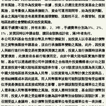
所有風險，不宜作為投資唯一依據，投資人仍應注意所投資基金之個別
風險，並考量個人風險承擔能力、資金可運用期間等，始為投資判斷。
基金之風險可能含有產業景氣循環變動、流動性不足、外匯管制、投資
地區政經社會變動或其他投資風險。
遞延手續費N級別，持有未滿1、2、3年，手續費率分別為3%、2%、
1%，於買回時以申購金額、贖回金額孰低計收，滿3年者免付。
本公司系列基金包含新台幣及外幣計價級別，如投資人以非基金計價幣
別之貨幣換匯後申購基金，須自行承擔匯率變動之風險。此外，因投資
人與銀行進行外匯交易有賣價與買價之差異，投資人進行換匯時須承擔
買賣價差，此價差依各銀行報價而定。由於中國大陸地區實施外匯管
制，基金可以透過經理公司申請獲准之合格境外投資機構者(QFII)之額
度直接投資中國大陸地區當地證券市場，QFII額度須先兌匯為美元匯入
中國大陸地區後再兌換為人民幣，以投資當地人民幣計價之投資商品，
使得結轉匯成本因此提高。而人民幣匯率波動可能對該類型每受益權單
位淨資產價值造成直接或間接之影響，故申購該類型受益權單位之受益
人需承擔人民幣匯率變動之風險。投資人應特別留意，基金因計價幣別
不同，投資人申購之受益權單位數為該申購幣別金額除以面額計算，於
召開受益人會議時，各計價幣別受益權單位每受益權單位有一表決權，