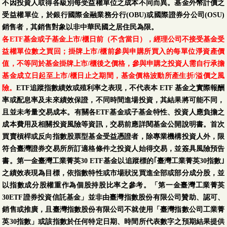
不因投資人取得各級別每受益權單位之成本不同而異。基金外幣計價之
受益權單位，於銀行國際金融業務分行(OBU)或國際證券分公司(OSU)
銷售者，其銷售對象以非中華民國之居住民為限。
各ETF基金或子基金上市/櫃日前（不含當日），經理公司不接受基金受
益權單位數之買回；掛牌上市/櫃前參與申購所買入的每單位淨資產價
值，不等同於基金掛牌上市/櫃後之價格，參與申購之投資人需自行承擔
基金成立日起至上市/櫃日止之期間，基金價格波動所產生折/溢價之風
險。
ETF追蹤指數績效或殖利率之表現，不代表本 ETF 基金之實際報酬
率或配息率及未來績效保證，不同時間進場投資，其結果將可能不同，
且並未考量交易成本。有關各ETF基金或子基金特性、投資人應負擔之
成本費用及相關投資風險等資訊，交易前應詳閱基金公開說明書。首次
買賣槓桿或反向指數股票型基金受益憑證者，除專業機構投資人外，限
符合臺灣證券交易所所訂適格條件之投資人始得交易，並簽具風險預告
書。第一金臺灣工業菁英30 ETF基金以追蹤標的｢臺灣工業菁英30指數｣
之績效表現為目標，依指數特性或市場狀況買進全部或部分成分股，並
以指數成分股權重作為個股持股比率之參考。「第一金臺灣工業菁英
30ETF證券投資信託基金」並非由臺灣指數股份有限公司贊助、認可、
銷售或推廣，且臺灣指數股份有限公司不就使用「臺灣指數公司工業菁
英30指數」或該指數於任何特定日期、時間所代表數字之預期結果提供