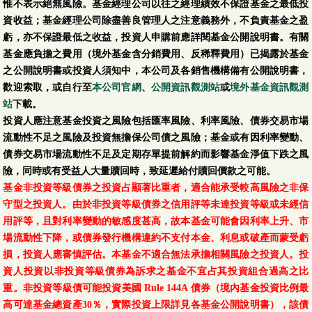
惟不表示絕無風險。基金經理公司以往之經理績效不保證基金之最低投
資收益；基金經理公司除盡善良管理人之注意義務外，不負責基金之盈
虧，亦不保證最低之收益，投資人申購前應詳閱基金公開說明書。有關
基金應負擔之費用（境外基金含分銷費用、反稀釋費用）已揭露於基金
之公開說明書或投資人須知中，本公司及各銷售機構備有公開說明書，
歡迎索取，或自行至
本公司官網
、
公開資訊觀測站
或
境外基金資訊觀測
站
下載。
投資人應注意基金投資之風險包括匯率風險、利率風險、債券交易市場
流動性不足之風險及投資無擔保公司債之風險；基金或有因利率變動、
債券交易市場流動性不足及定期存單提前解約而影響基金淨值下跌之風
險，同時或有受益人大量贖回時，致延遲給付贖回價款之可能。
基金非投資等級債券之投資占顯著比重者，適合能承受較高風險之非保
守型之投資人。由於非投資等級債券之信用評等未達投資等級或未經信
用評等，且對利率變動的敏感度甚高，故本基金可能會因利率上升、市
場流動性下降，或債券發行機構違約不支付本金、利息或破產而蒙受虧
損，投資人應審慎評估。本基金不適合無法承擔相關風險之投資人。投
資人投資以非投資等級債券為訴求之基金不宜占其投資組合過高之比
重。非投資等級債可能投資美國 Rule 144A 債券（境內基金投資比例最
高可達基金總資產30％，實際投資上限詳見各基金公開說明書），該債