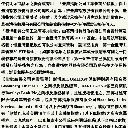
任何明示或默示之擔保或聲明。「臺灣指數公司工業菁英30指數」係由
臺灣指數股份有限公司編製及計算；惟臺灣指數股份有限公司不就「臺
灣指數公司工業菁英30指數」及之錯誤承擔任何過失或其他賠償責任；
且臺灣指數股份有限公司無義務將指數中之任何錯誤告知任何人。
「臺灣指數公司工業菁英30指數」由臺灣指數股份有限公司負責計算及
授權第一金投信於「第一金臺灣工業菁英30 ETF基金」中使用該等指數
名稱；惟臺灣指數股份有限公司並未贊助、認可或推廣「第一金臺灣工
業菁英30 ETF基金」；與該等指數之指數值及其成分股清單有關之一切
著作權均歸臺灣指數股份有限公司所有；第一金投信業已就使用該著作
權發行該等指數之行為，自臺灣指數股份有限公司取得完整之使用授
權，詳見相關基金公開說明書。
【指數編製公司免責聲明】彭博BLOOMERG®係彭博財經有限合夥
Bloomberg Finance L.P.之商標及服務標章。BARCLAYS®係巴克萊銀
行Barclays Bank Plc之商標及服務標章，且經授權使用之。彭博財經有
限合夥與其關係企業，包含彭博指數服務有限公司Bloomberg Index
Services Limited (“BISL”)(以下合稱彭博Bloomberg)，或彭博授權人擁
有「彭博巴克萊美國10年期以上金融債指數」(以下稱指數)之所有專屬
權利。巴克萊銀行、巴克萊資本公司或任何關係企業(以下合稱巴克萊)
及彭博皆非本基金之發行人，且巴克萊以及彭博對本基金投資人均不負