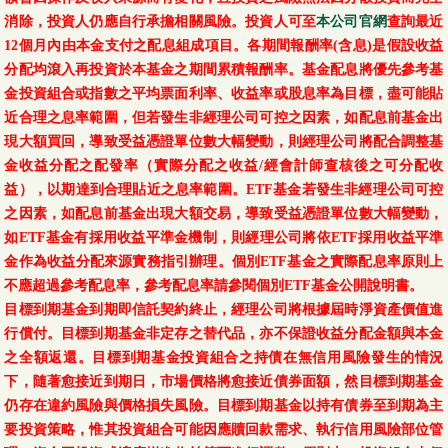
消除，投資人仍應自行承擔相關風險。投資人可至
本公司官網
查詢最近
12個月內由本金支付之配息組成項目。各期間報酬率(含息)是假設收益
分配均滾入再投資於本基金之期間累積報酬率。基金配息將優先參考基
金投資組合或指數之平均票面利率、收益率或股息率為目標，盡可能貼
近合理之息率範圍，但若發生非經理公司可控之因素，如配息前基金出
現大額買回，導致受益憑證單位數大幅變動，則經理公司將配合調整基
金收益分配之配發率（實際分配之收益/經會計師查核後之可分配收
益），以期達到合理貼近之息率範圍。ETF基金若發生非經理公司可控
之因素，如配息前基金出現大額交易，導致受益憑證單位數大幅變動，
如ETF基金有採用收益平準金機制，則經理公司將依ETF採用收益平準
金作為收益分配來源實務指引辦理。個別ETF基金之實際配息率原則上
不應超過參考配息率，參考配息率請參閱個別ETF基金公開說明書。
目標到期基金到期即信託契約終止，經理公司將根據屆時淨資產價值進
行償付。目標到期基金非定存之替代品，亦不保證收益分配金額與本金
之全額返還。目標到期基金投資組合之持債在無信用風險發生的情況
下，隨著愈接近到期日，市場價格將愈接近債券面額，然目標到期基金
仍存在違約風險與價格損失風險。目標到期基金以持有債券至到期為主
要投資策略，惟其投資組合可能因應贖回款需求、執行信用風險部位管