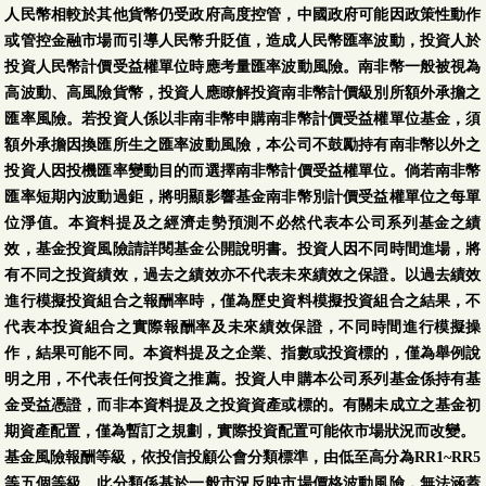
人民幣相較於其他貨幣仍受政府高度控管，中國政府可能因政策性動作
或管控金融市場而引導人民幣升貶值，造成人民幣匯率波動，投資人於
投資人民幣計價受益權單位時應考量匯率波動風險。南非幣一般被視為
高波動、高風險貨幣，投資人應瞭解投資南非幣計價級別所額外承擔之
匯率風險。若投資人係以非南非幣申購南非幣計價受益權單位基金，須
額外承擔因換匯所生之匯率波動風險，本公司不鼓勵持有南非幣以外之
投資人因投機匯率變動目的而選擇南非幣計價受益權單位。倘若南非幣
匯率短期內波動過鉅，將明顯影響基金南非幣別計價受益權單位之每單
位淨值。本資料提及之經濟走勢預測不必然代表本公司系列基金之績
效，基金投資風險請詳閱基金公開說明書。投資人因不同時間進場，將
有不同之投資績效，過去之績效亦不代表未來績效之保證。以過去績效
進行模擬投資組合之報酬率時，僅為歷史資料模擬投資組合之結果，不
代表本投資組合之實際報酬率及未來績效保證，不同時間進行模擬操
作，結果可能不同。本資料提及之企業、指數或投資標的，僅為舉例說
明之用，不代表任何投資之推薦。投資人申購本公司系列基金係持有基
金受益憑證，而非本資料提及之投資資產或標的。有關未成立之基金初
期資產配置，僅為暫訂之規劃，實際投資配置可能依市場狀況而改變。
基金風險報酬等級，依投信投顧公會分類標準，由低至高分為RR1~RR5
等五個等級。此分類係基於一般市況反映市場價格波動風險，無法涵蓋