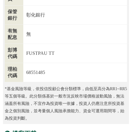
保管
彰化銀行
銀行
有無
無
配息
彭博
FUSTPAU TT
代碼
理柏
68551485
代碼
*基金風險等級，依投信投顧公會分類標準，由低至高分為RR1~RR5
等五個等級。此分類係基於一般市況反映市場價格波動風險，無法
涵蓋所有風險，不宜作為投資唯一依據，投資人仍應注意所投資基
金之個別風險，並考量個人風險承擔能力、資金可運用期間等，始
為投資判斷。