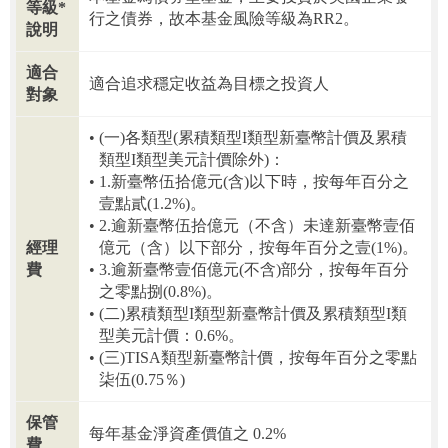
等級*
行之債券，故本基金風險等級為RR2。
說明
適合
適合追求穩定收益為目標之投資人
對象
(一)各類型(累積類型I類型新臺幣計價及累積
類型I類型美元計價除外)：
1.新臺幣伍拾億元(含)以下時，按每年百分之
壹點貳(1.2%)。
2.逾新臺幣伍拾億元（不含）未達新臺幣壹佰
經理
億元（含）以下部分，按每年百分之壹(1%)。
費
3.逾新臺幣壹佰億元(不含)部分，按每年百分
之零點捌(0.8%)。
(二)累積類型I類型新臺幣計價及累積類型I類
型美元計價：0.6%。
(三)TISA類型新臺幣計價，按每年百分之零點
柒伍(0.75％)
保管
每年基金淨資產價值之 0.2%
費