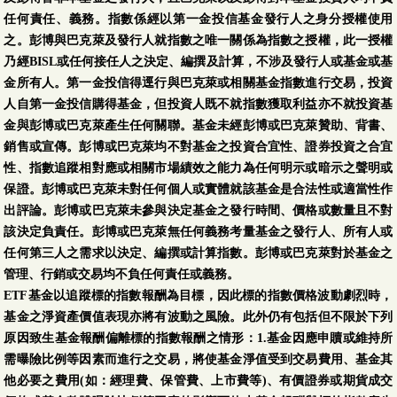
任何責任、義務。指數係經以第一金投信基金發行人之身分授權使用
之。彭博與巴克萊及發行人就指數之唯一關係為指數之授權，此一授權
乃經BISL或任何接任人之決定、編撰及計算，不涉及發行人或基金或基
金所有人。第一金投信得逕行與巴克萊或相關基金指數進行交易，投資
人自第一金投信購得基金，但投資人既不就指數獲取利益亦不就投資基
金與彭博或巴克萊產生任何關聯。基金未經彭博或巴克萊贊助、背書、
銷售或宣傳。彭博或巴克萊均不對基金之投資合宜性、證券投資之合宜
性、指數追蹤相對應或相關市場績效之能力為任何明示或暗示之聲明或
保證。彭博或巴克萊未對任何個人或實體就該基金是合法性或適當性作
出評論。彭博或巴克萊未參與決定基金之發行時間、價格或數量且不對
該決定負責任。彭博或巴克萊無任何義務考量基金之發行人、所有人或
任何第三人之需求以決定、編撰或計算指數。彭博或巴克萊對於基金之
管理、行銷或交易均不負任何責任或義務。
ETF基金以追蹤標的指數報酬為目標，因此標的指數價格波動劇烈時，
基金之淨資產價值表現亦將有波動之風險。此外仍有包括但不限於下列
原因致生基金報酬偏離標的指數報酬之情形：1.基金因應申贖或維持所
需曝險比例等因素而進行之交易，將使基金淨值受到交易費用、基金其
他必要之費用(如：經理費、保管費、上市費等)、有價證券或期貨成交