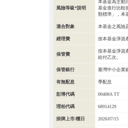
本基金為主動
風險等級*說明
基金進行比較
類標準」，本基
適合對象
本基金之風險
經理費
按本基金淨資產
按本基金淨資產
保管費
給付乙次。
保管銀行
臺灣中小企業
有無配息
季配息
彭博代碼
00408A TT
理柏代碼
68914129
掛牌上市/櫃日
2026/07/15