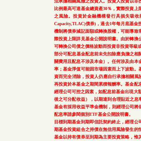
法承擔相關風險之投資人。投資人投資以非投資
比例最高可達基金總資產30％，實際投資
之風險。投資於金融機構發行具損失吸收能力債券(含應急可
Capacity,TLAC)債券)，過去1年
機制將債券減記面額或轉換股權，可能導致
際投資上限詳見基金公開說明書。由於轉換
可轉換公司債之價格波動而投資非投資等級
部分可配息基金配息前未先扣除應負擔之相
關費用且配息不涉及本金）。任何涉及由本
率；基金淨值可能因市場因素而上下波動。
資而完全消除，投資人仍應自行承擔相關風
再投資於本基金之期間累積報酬率。基金配
經理公司可控之因素，如配息前基金出現大
後之可分配收益），以期達到合理貼近之息率
基金有採用收益平準金機制，則經理公司將依
配息率請參閱個別ETF基金公開說明書。
目標到期基金到期即信託契約終止，經理公
期基金投資組合之持債在無信用風險發生的
基金以持有債券至到期為主要投資策略，惟