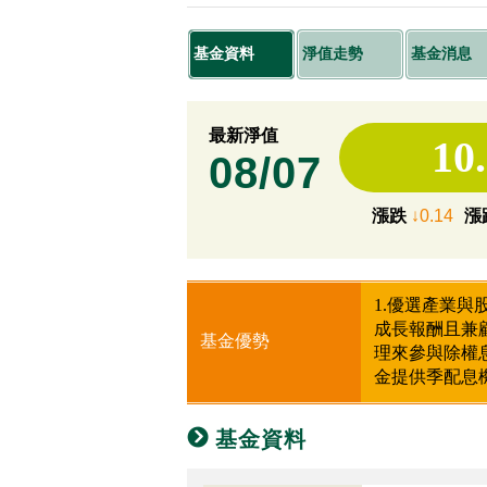
基金資料
淨值走勢
基金消息
最新淨值
10
08/07
漲跌
↓0.14
漲
1.優選產業
成長報酬且兼
基金優勢
理來參與除權
金提供季配息
基金資料