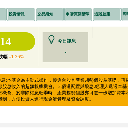
投資情報
交易須知
申購買回清單
追蹤差距
即
.14
今日訊息
-
跌幅
↓1.36%
與股息:本基金為主動式操作，優選台股具產業趨勢個股為基礎，
顧股息收入的超額報酬機會。 2.優選配置與股息:經理人透過本
息機會。於非除權息旺季時，產業趨勢個股亦可進一步增加資本利
機制，方便投資人進行現金流管理及資金調度。