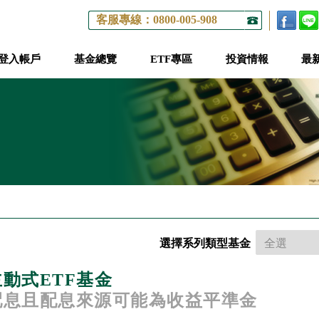
客服專線：0800-005-908
登入帳戶
基金總覽
ETF專區
投資情報
最
選擇系列類型基金
動式ETF基金
配息且配息來源可能為收益平準金