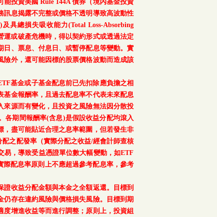
美國 Rule 144A 債券（境內基金投資
務訊息揭露不完整或價格不透明導致高波動性
總損失吸收能力(Total Loss-Absorbing
、重大營運或破產危機時，得以契約形式或透過法定
期日、票息、付息日、或暫停配息等變動。實
風險外，還可能因標的股票價格波動而造成該
TF基金或子基金配息前已先扣除應負擔之相
表基金報酬率，且過去配息率不代表未來配息
入來源而有變化，且投資之風險無法因分散投
。各期間報酬率(含息)是假設收益分配均滾入
標，盡可能貼近合理之息率範圍，但若發生非
配之配發率（實際分配之收益/經會計師查核
交易，導致受益憑證單位數大幅變動，如ETF
之實際配息率原則上不應超過參考配息率，參考
保證收益分配金額與本金之全額返還。目標到
金仍存在違約風險與價格損失風險。目標到期
適度增進收益等而進行調整；原則上，投資組