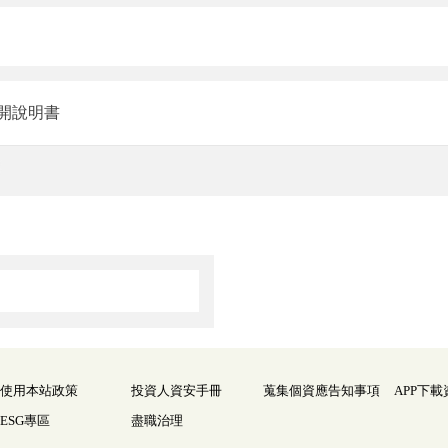
開說明書
使用本站政策
投資人資安手冊
蒐集個資應告知事項
APP下載
ESG專區
盡職治理