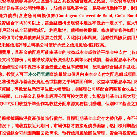
等級債券為訴求之基金不宜占其投資組合過高之比重。非投資等級債可能投資
上限詳見各基金公開說明書），該債券屬私募性質，易發生流動性不足，財
轉換債券(Contingent Convertible Bond, CoCo Bond)及具
每月底基金投資組合平均30％以上，當金融機構出現資本適足率低於一定水平
客戶部分或全部債權減記、利息取消、債權轉換股權、修改債券條件如到
公司債同時兼具債券與股票之性質，因此除利率風險、流動性風險及信用
或未經信用評等之轉換公司債所承受之信用風險相對較高。
關費用，且基金的配息可能由基金的收益或本金或收益平準金中支付（各E
金支出的部份，可能導致原始投資金額以同等比例減損。基金配息率不代
基金經理公司不保證本基金最低之收益率或獲利，配息金額會因操作及收
險。投資人可至
本公司官網
查詢最近12個月內由本金支付之配息組成項目
息將優先參考基金投資組合或指數之平均票面利率、收益率或股息率為目
額買回，導致受益憑證單位數大幅變動，則經理公司將配合調整基金收益分
範圍。ETF基金若發生非經理公司可控之因素，如配息前基金出現大額
ETF採用收益平準金作為收益分配來源實務指引辦理。個別ETF基金
司將根據屆時淨資產價值進行償付。目標到期基金非定存之替代品，亦不
情況下，隨著愈接近到期日，市場價格將愈接近債券面額，然目標到期基
其投資組合可能因應贖回款需求、執行信用風險部位管理、資金再投資或