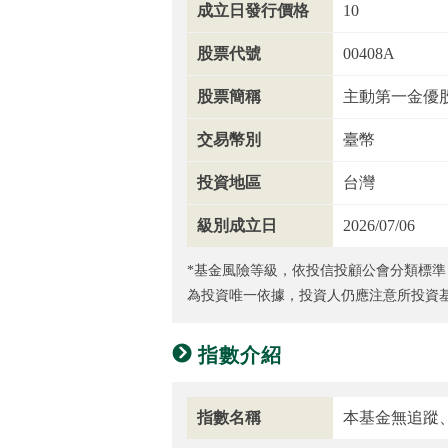
成立日發行價格
10
股票代號
00408A
股票簡稱
主動第一金優
交易幣別
臺幣
投資地區
台灣
級別成立日
2026/07/06
*基金風險等級，依投信投顧公會分類標準
為投資唯一依據，投資人仍應注意所投資
指數介紹
指數名稱
本基金無追蹤