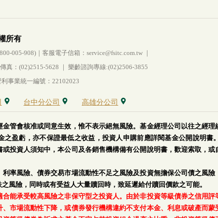
權所有
005-908)｜客服電子信箱：service@fsitc.com.tw ｜
(02)2515-5628 ｜ 樂齡諮詢專線:(02)2506-3855
事業統一編號：22102023
司
台中分公司
高雄分公司
經金管會核准或同意生效，惟不表示絕無風險。基金經理公司以往之經理
金之盈虧，亦不保證最低之收益，投資人申購前應詳閱基金公開說明書
書或投資人須知中，本公司及各銷售機構備有公開說明書，歡迎索取，或
、利率風險、債券交易市場流動性不足之風險及投資無擔保公司債之風險
跌之風險，同時或有受益人大量贖回時，致延遲給付贖回價款之可能。
適合能承受較高風險之非保守型之投資人。由於非投資等級債券之信用評
升、市場流動性下降，或債券發行機構違約不支付本金、利息或破產而蒙