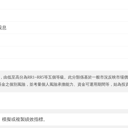
股息
，由低至高分為RR1~RR5等五個等級。此分類係基於一般市況反映市場
基金之個別風險，並考量個人風險承擔能力、資金可運用期間等，始為投
、模擬或複製績效指標。