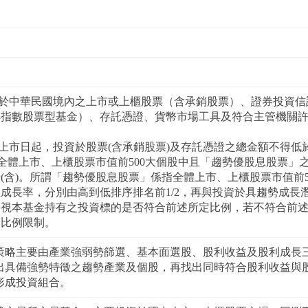
資於中華民國境內之上市或上櫃股票（含承銷股票）、證券投資
桿指數股票型基金）、存託憑證、貨幣市場工具及符合主管機關
自上市日起，投資於股票(含承銷股票)及存託憑證之總金額不得
於全體上市、上櫃股票市值前500大個股中且「趨勢優股息股票
(含)。所謂「趨勢優股息股票」係指全體上市、上櫃股票市值前
成長率，分別由高到低排序排名前1/2，再與投資於具趨勢成長
日檢視本基金持有之投資標的是否符合前述所定比例，若不符合前
合比例限制。
策略主要由產業強弱勢篩選、基本面選股、股利收益及股利成長
出具備強勢特徵之趨勢產業及個股，再找出同時符合股利收益與
形成投資組合。