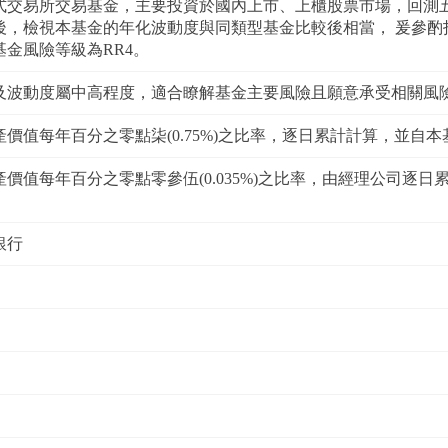
式交易所交易基金，主要投資於國內上市、上櫃股票市場，回測
後，檢視本基金的年化波動度與同類型基金比較後相當， 爰參酌
金風險等級為RR4。
及波動度屬中高程度，適合瞭解基金主要風險且願意承受相關風
價值每年百分之零點柒(0.75%)之比率，逐日累計計算，並自
價值每年百分之零點零參伍(0.035%)之比率，由經理公司逐
銀行