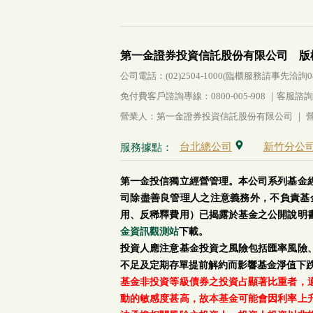
第一金證券投資信託股份有限公司 版
公司電話：(02)2504-1000(臨櫃服務請事先洽詢0800-
免付費客戶諮詢專線：0800-005-908 ｜客服諮詢傳真：
營業人：第一金證券投資信託股份有限公司 ｜ 營利
台北總公司
新竹分公
服務據點：
第一金投信獨立經營管理。本公司系列基金
司除盡善良管理人之注意義務外，不負責基
用、反稀釋費用）已揭露於基金之公開說明
金資訊觀測站
下載。
投資人應注意基金投資之風險包括匯率風險
不足及定期存單提前解約而影響基金淨值下
基金非投資等級債券之投資占顯著比重者，
動的敏感度甚高，故本基金可能會因利率上