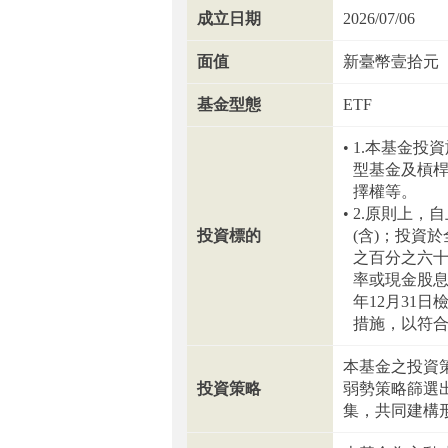
成立日期
2026/07/06
面值
新臺幣壹拾元
基金型態
ETF
1.本基金投
型基金及槓
擇權等。
2.原則上，
投資標的
(含)；投資
之百分之六十
率或現金股息
年12月31
措施，以符
本基金之投資
投資策略
弱勢策略篩選
集，共同建構