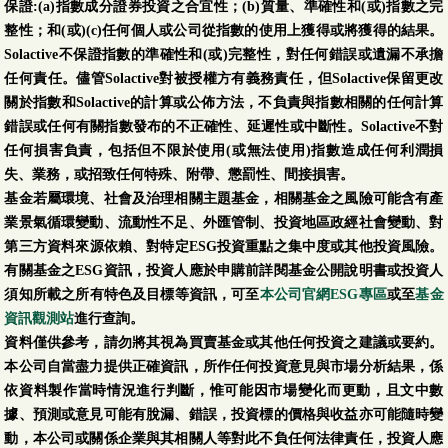
保證:(a)指數成分證券投資之合宜性；(b)質量、準確性和(或)指數之完
整性；和(或)(c)任何個人或公司從指數的使用上獲得或將獲得的結果。
Solactive不保證指數的準確性和(或)完整性，對任何錯誤或遺漏不承擔
任何責任。儘管Solactive對被授權方有義務責任，但Solactive保留更改
關於指數和Solactive的計算或公佈方法，不負責與指數相關的任何計算
錯誤或任何有關指數發布的不正確性、延遲性或中斷性。Solactive不對
任何損害負責，包括但不限於使用(或無法使用)指數造成任何利潤損
失、業務，或招致任何特殊、附帶、懲罰性、間接損害。
基金若屬環境、社會及治理相關主題基金，相關基金之風險可能含有產
業景氣循環變動、流動性不足、外匯管制、投資地區政經社會變動、對
第三方資料來源依賴、對特定ESG投資重點之集中度或其他投資風險。
有關基金之ESG資訊，投資人應於申購前詳閱基金公開說明書或投資人
須知所載之所有特色及目標等資訊，可至
本公司官網ESG專區
或至
基金
資訊觀測站
進行查詢。
資料僅供參考，請勿將其視為買賣基金或其他任何投資之建議或要約。
本公司自當盡力提供正確資訊，所作任何投資意見與市場分析結果，係
依資料製作當時情況進行判斷，惟可能因市場變化而更動，且文中數
據、預測或意見可能有脫漏、錯誤，投資標的價格與收益亦可能隨時變
動，本公司或關係企業與其相關人等對此不負任何法律責任，投資人應