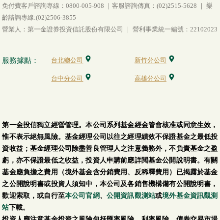
免付費客戶諮詢專線：0800-005-908 ｜客服諮詢傳真：(02)2515-5628 ｜ 樂
齡諮詢專線:(02)2506-3855
營業人：第一金證券投資信託股份有限公司 ｜ 營利事業統一編號：22102023
服務據點：
台北總公司
新竹分公司
台中分公司
高雄分公司
第一金投信獨立經營管理。本公司系列基金經金管會核准或同意生效，
惟不表示絕無風險。基金經理公司以往之經理績效不保證基金之最低投
資收益；基金經理公司除盡善良管理人之注意義務外，不負責基金之盈
虧，亦不保證最低之收益，投資人申購前應詳閱基金公開說明書。有關
基金應負擔之費用（境外基金含分銷費用、反稀釋費用）已揭露於基金
之公開說明書或投資人須知中，本公司及各銷售機構備有公開說明書，
歡迎索取，或自行至
本公司官網
、
公開資訊觀測站
或
境外基金資訊觀測
站
下載。
投資人應注意基金投資之風險包括匯率風險、利率風險、債券交易市場