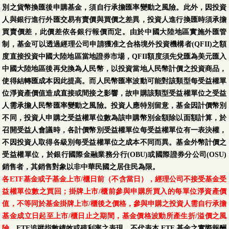
別之貨幣換匯後申購基金，須自行承擔匯率變動之風險。此外，因投資
人與銀行進行外匯交易有賣價與買價之差異，投資人進行換匯時須承擔
買賣價差，此價差依各銀行報價而定。由於中國大陸地區實施外匯管
制，基金可以透過經理公司申請獲准之合格境外投資機構者(QFII)之額
度直接投資中國大陸地區當地證券市場，QFII額度須先兌匯為美元匯入
中國大陸地區後再兌換為人民幣，以投資當地人民幣計價之投資商品，
使得結轉匯成本因此提高。而人民幣匯率波動可能對該類型每受益權單
位淨資產價值造成直接或間接之影響，故申購該類型受益權單位之受益
人需承擔人民幣匯率變動之風險。投資人應特別留意，基金因計價幣別
不同，投資人申購之受益權單位數為該申購幣別金額除以面額計算，於
召開受益人會議時，各計價幣別受益權單位每受益權單位有一表決權，
不因投資人取得各級別每受益權單位之成本不同而異。基金外幣計價之
受益權單位，於銀行國際金融業務分行(OBU)或國際證券分公司(OSU)
銷售者，其銷售對象以非中華民國之居住民為限。
各ETF基金或子基金上市/櫃日前（不含當日），經理公司不接受基金受
益權單位數之買回；掛牌上市/櫃前參與申購所買入的每單位淨資產價
值，不等同於基金掛牌上市/櫃後之價格，參與申購之投資人需自行承擔
基金成立日起至上市/櫃日止之期間，基金價格波動所產生折/溢價之風
險。
ETF追蹤指數績效或殖利率之表現，不代表本 ETF 基金之實際報酬