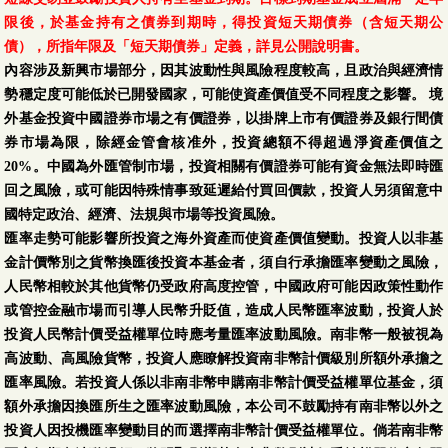
限後，於基金持有之債券到期時，得投資短天期債券（含短天期公
債），所指年限及「短天期債券」定義，詳見公開說明書。
內容涉及新興市場部分，因其波動性與風險程度較高，且政治與經濟情
勢穩定度可能低於已開發國家，可能使資產價值受不同程度之影響。 境
外基金投資中國證券市場之有價證券，以掛牌上市有價證券及銀行間債
券市場為限，除經金管會核准外，投資總額不得超過淨資產價值之
20%。中國為外匯管制市場，投資相關有價證券可能有資金無法即時匯
回之風險，或可能因特殊情事致延遲給付買回價款，投資人另須留意中
國特定政治、經濟、法規與巿場等投資風險。
匯率走勢可能影響所投資之海外資產而使資產價值變動。投資人以非基
金計價幣別之貨幣換匯後投資本基金者，須自行承擔匯率變動之風險，
人民幣相較於其他貨幣仍受政府高度控管，中國政府可能因政策性動作
或管控金融市場而引導人民幣升貶值，造成人民幣匯率波動，投資人於
投資人民幣計價受益權單位時應考量匯率波動風險。南非幣一般被視為
高波動、高風險貨幣，投資人應瞭解投資南非幣計價級別所額外承擔之
匯率風險。若投資人係以非南非幣申購南非幣計價受益權單位基金，須
額外承擔因換匯所生之匯率波動風險，本公司不鼓勵持有南非幣以外之
投資人因投機匯率變動目的而選擇南非幣計價受益權單位。倘若南非幣