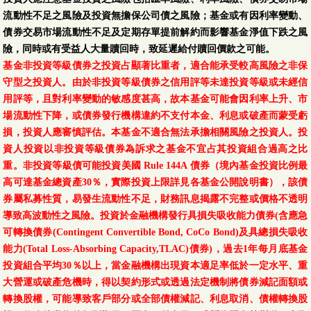
流動性不足之風險及投資無擔保公司債之風險；基金或有因利率變動、
債券交易市場流動性不足及定期存單提前解約而影響基金淨值下跌之風
險，同時或有受益人大量贖回時，致延遲給付贖回價款之可能。
基金非投資等級債券之投資占顯著比重者，適合能承受較高風險之非保
守型之投資人。由於非投資等級債券之信用評等未達投資等級或未經信
用評等，且對利率變動的敏感度甚高，故本基金可能會因利率上升、市
場流動性下降，或債券發行機構違約不支付本金、利息或破產而蒙受虧
損，投資人應審慎評估。本基金不適合無法承擔相關風險之投資人。投
資人投資以非投資等級債券為訴求之基金不宜占其投資組合過高之比
重。非投資等級債可能投資美國 Rule 144A 債券（境內基金投資比例最
高可達基金總資產30％，實際投資上限詳見各基金公開說明書），該債
券屬私募性質，易發生流動性不足，財務訊息揭露不完整或價格不透明
導致高波動性之風險。投資於金融機構發行具損失吸收能力債券(含應急
可轉換債券(Contingent Convertible Bond, CoCo Bond)及具總損失吸收
能力(Total Loss-Absorbing Capacity,TLAC)債券)，過去1年每月底基金
投資組合平均30％以上，當金融機構出現資本適足率低於一定水平、重
大營運或破產危機時，得以契約形式或透過法定機制將債券減記面額或
轉換股權，可能導致客戶部分或全部債權減記、利息取消、債權轉換股