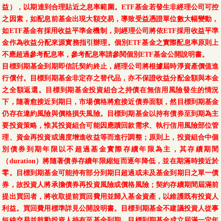
益），以期達到合理貼近之息率範圍。ETF基金若發生非經理公司可控
之因素，如配息前基金出現大額交易，導致受益憑證單位數大幅變動，
如ETF基金有採用收益平準金機制，則經理公司將依ETF採用收益平準
金作為收益分配來源實務指引辦理。個別ETF基金之實際配息率原則上
不應超過參考配息率，參考配息率請參閱個別ETF基金公開說明書。
目標到期基金到期即信託契約終止，經理公司將根據屆時淨資產價值進
行償付。目標到期基金非定存之替代品，亦不保證收益分配金額與本金
之全額返還。目標到期基金投資組合之持債在無信用風險發生的情況
下，隨著愈接近到期日，市場價格將愈接近債券面額，然目標到期基金
仍存在違約風險與價格損失風險。目標到期基金以持有債券至到期為主
要投資策略，惟其投資組合可能因應贖回款需求、執行信用風險部位管
理、資金再投資或適度增進收益等而進行調整；原則上，投資組合中個
別債券到期年限以不超過基金實際存續年限為主，其存續期間
（duration）將隨著債券存續年限縮短而逐年降低，並在期滿時接近於
零。目標到期基金可能持有部分到期日超過或未及基金到期日之單一債
券，故投資人將承擔債券再投資風險或價格風險；契約存續期間屆滿前
提出買回者，將收取提前買回費用並歸入基金資產，以維護既有投資人
利益。買回費用標準詳見公開說明書。目標到期基金不建議投資人從事
短線交易並鼓勵投資人持有至基金到期。目標到期基金成立屆滿一定年