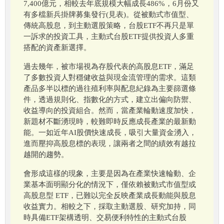
7,400億元，相較去年底規模大幅成長486%，6月份又
有多檔新兵掛牌募集發行(見表)。從被動式市值型、
傳統高股息，到主動選股策略，台股ETF不再只是單
一訴求的投資工具，主動式台股ETF提供投資人多重
搭配的資產新選擇。
過去幾年，被市場視為存股代表的高股息ETF，滿足
了多數投資人對穩健收益與現金流管理的需求。這類
產品多半以標的過往殖利率與配息紀錄為主要篩選條
件，透過規則化、指數化的方式，建立出偏向防禦、
收益導向的投資組合。然而，當產業輪動速度加快，
新題材不斷湧現時，較難即時反應成長產業的最新動
能。一如近年AI股價快速成長，吸引大量資金湧入，
進而壓抑高股息標的表現，讓兩者之間的績效有越拉
越開的趨勢。
會形成這樣的現象，主要是因為在產業快速輪動、企
業基本面明顯分化的情況下，僅依賴被動式市值型或
高股息型 ETF，已難以完全反映產業成長動能與股息
收益實力。相較之下，採取主動選股、研究加持，同
時具備ETF架構透明、交易便利特性的主動式台股