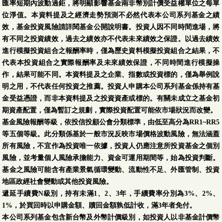
匯率短期內波動過鉅，將明顯影響基金南非幣別計價受益權單位之每單
位淨值。本資料提及之經濟走勢預測不必然代表本公司系列基金之績
效，基金投資風險請詳閱基金公開說明書。投資人因不同時間進場，將
有不同之投資績效，過去之績效亦不代表未來績效之保證。以過去績效
進行模擬投資組合之報酬率時，僅為歷史資料模擬投資組合之結果，不
代表本投資組合之實際報酬率及未來績效保證，不同時間進行模擬操
作，結果可能不同。本資料提及之企業、指數或投資標的，僅為舉例說
明之用，不代表任何投資之推薦。投資人申購本公司系列基金係持有基
金受益憑證，而非本資料提及之投資資產或標的。有關未成立之基金初
期資產配置，僅為暫訂之規劃，實際投資配置可能依市場狀況而改變。
基金風險報酬等級，依投信投顧公會分類標準，由低至高分為RR1~RR5
等五個等級。此分類係基於一般市況反映市場價格波動風險，無法涵蓋
所有風險，不宜作為投資唯一依據，投資人仍應注意所投資基金之個別
風險，並考量個人風險承擔能力、資金可運用期間等，始為投資判斷。
基金之風險可能含有產業景氣循環變動、流動性不足、外匯管制、投資
地區政經社會變動或其他投資風險。
遞延手續費N級別，持有未滿1、2、3年，手續費率分別為3%、2%、
1%，於買回時以申購金額、贖回金額孰低計收，滿3年者免付。
本公司系列基金包含新台幣及外幣計價級別，如投資人以非基金計價幣