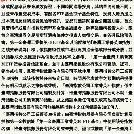
率或配息率及未來績效保證，不同時間進場投資，其結果將可能不同，
且並未考量交易成本。有關各ETF基金或子基金特性、投資人應負擔之
成本費用及相關投資風險等資訊，交易前應詳閱基金公開說明書。首次
買賣槓桿或反向指數股票型基金受益憑證者，除專業機構投資人外，限
符合臺灣證券交易所所訂適格條件之投資人始得交易，並簽具風險預告
書。第一金臺灣工業菁英30 ETF基金以追蹤標的｢臺灣工業菁英30指數｣
之績效表現為目標，依指數特性或市場狀況買進全部或部分成分股，並
以指數成分股權重作為個股持股比率之參考。「第一金臺灣工業菁英
30ETF證券投資信託基金」並非由臺灣指數股份有限公司贊助、認可、
銷售或推廣，且臺灣指數股份有限公司不就使用「臺灣指數公司工業菁
英30指數」或該指數於任何特定日期、時間所代表數字之預期結果提供
任何明示或默示之擔保或聲明。「臺灣指數公司工業菁英30指數」係由
臺灣指數股份有限公司編製及計算；惟臺灣指數股份有限公司不就「臺
灣指數公司工業菁英30指數」及之錯誤承擔任何過失或其他賠償責任；
且臺灣指數股份有限公司無義務將指數中之任何錯誤告知任何人。
「臺灣指數公司工業菁英30指數」由臺灣指數股份有限公司負責計算及
授權第一金投信於「第一金臺灣工業菁英30 ETF基金」中使用該等指數
名稱；惟臺灣指數股份有限公司並未贊助、認可或推廣「第一金臺灣工