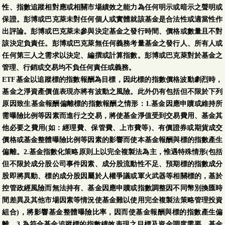
性、指數追蹤相對應或相關市場績效之能力為任何明示或暗示之聲明或
保證。彭博或巴克萊未對任何個人或實體就該基金是合法性或適當性作
出評論。彭博或巴克萊未參與決定基金之發行時間、價格或數量且不對
該決定負責任。彭博或巴克萊無任何義務考量基金之發行人、所有人或
任何第三人之需求以決定、編撰或計算指數。彭博或巴克萊對於基金之
管理、行銷或交易均不負任何責任或義務。
ETF基金以追蹤標的指數報酬為目標，因此標的指數價格波動劇烈時，
基金之淨資產價值表現亦將有波動之風險。此外仍有包括但不限於下列
原因致生基金報酬偏離標的指數報酬之情形：1.基金因應申贖或維持所
需曝險比例等因素而進行之交易，將使基金淨值受到交易費用、基金其
他必要之費用(如：經理費、保管費、上市費等)、有價證券或期貨成交
價格或基金整體曝險比例等因素的影響而使本基金報酬與標的指數產生
偏離。2.基金指數化策略原則上以完全複製法為主，惟遇特殊情形(包括
但不限於成分股公司事件因素、成分股流動性不足、預期標的指數成分
股即將異動、標的成分股因屬於人權爭議或軍火武器等相關標的，基於
控管政經風險而無法持有、基金因應申贖或指數調整因不同幣別換匯時
間差異及其他市場因素等情況使基金難以使用完全複製法策略管理投資
組合)，將影響基金整體曝險比率，因而使基金報酬與標的指數產生偏
離。3.為符合基金追蹤標的指數績效表現之目標及資金調度需要，基金