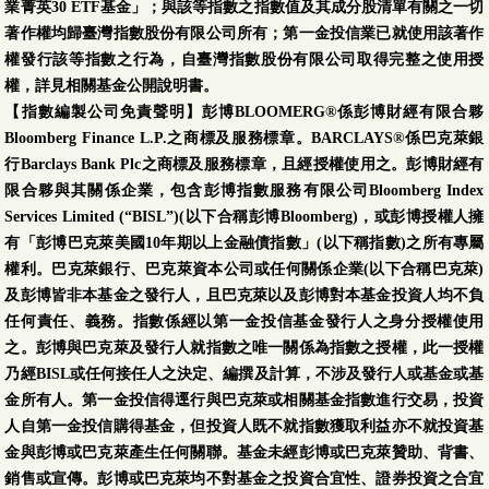
業菁英30 ETF基金」；與該等指數之指數值及其成分股清單有關之一切
著作權均歸臺灣指數股份有限公司所有；第一金投信業已就使用該著作
權發行該等指數之行為，自臺灣指數股份有限公司取得完整之使用授
權，詳見相關基金公開說明書。
【指數編製公司免責聲明】彭博BLOOMERG®係彭博財經有限合夥
Bloomberg Finance L.P.之商標及服務標章。BARCLAYS®係巴克萊銀
行Barclays Bank Plc之商標及服務標章，且經授權使用之。彭博財經有
限合夥與其關係企業，包含彭博指數服務有限公司Bloomberg Index
Services Limited (“BISL”)(以下合稱彭博Bloomberg)，或彭博授權人擁
有「彭博巴克萊美國10年期以上金融債指數」(以下稱指數)之所有專屬
權利。巴克萊銀行、巴克萊資本公司或任何關係企業(以下合稱巴克萊)
及彭博皆非本基金之發行人，且巴克萊以及彭博對本基金投資人均不負
任何責任、義務。指數係經以第一金投信基金發行人之身分授權使用
之。彭博與巴克萊及發行人就指數之唯一關係為指數之授權，此一授權
乃經BISL或任何接任人之決定、編撰及計算，不涉及發行人或基金或基
金所有人。第一金投信得逕行與巴克萊或相關基金指數進行交易，投資
人自第一金投信購得基金，但投資人既不就指數獲取利益亦不就投資基
金與彭博或巴克萊產生任何關聯。基金未經彭博或巴克萊贊助、背書、
銷售或宣傳。彭博或巴克萊均不對基金之投資合宜性、證券投資之合宜