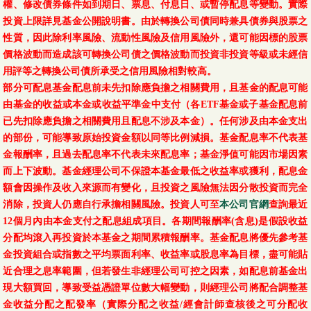
權、修改債券條件如到期日、票息、付息日、或暫停配息等變動。實際
投資上限詳見基金公開說明書。由於轉換公司債同時兼具債券與股票之
性質，因此除利率風險、流動性風險及信用風險外，還可能因標的股票
價格波動而造成該可轉換公司債之價格波動而投資非投資等級或未經信
用評等之轉換公司債所承受之信用風險相對較高。
部分可配息基金配息前未先扣除應負擔之相關費用，且基金的配息可能
由基金的收益或本金或收益平準金中支付（各ETF基金或子基金配息前
已先扣除應負擔之相關費用且配息不涉及本金）。任何涉及由本金支出
的部份，可能導致原始投資金額以同等比例減損。基金配息率不代表基
金報酬率，且過去配息率不代表未來配息率；基金淨值可能因市場因素
而上下波動。基金經理公司不保證本基金最低之收益率或獲利，配息金
額會因操作及收入來源而有變化，且投資之風險無法因分散投資而完全
消除，投資人仍應自行承擔相關風險。投資人可至
本公司官網
查詢最近
12個月內由本金支付之配息組成項目。各期間報酬率(含息)是假設收益
分配均滾入再投資於本基金之期間累積報酬率。基金配息將優先參考基
金投資組合或指數之平均票面利率、收益率或股息率為目標，盡可能貼
近合理之息率範圍，但若發生非經理公司可控之因素，如配息前基金出
現大額買回，導致受益憑證單位數大幅變動，則經理公司將配合調整基
金收益分配之配發率（實際分配之收益/經會計師查核後之可分配收