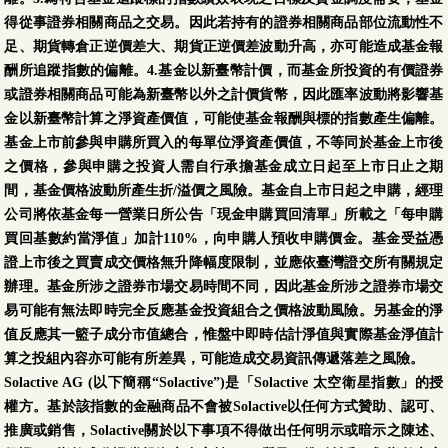
得從事證券相關商品之交易。因此若持有的證券相關商品部位流動性不
足、期貨轉倉正逆價差大、期貨正逆價差波動升高，亦可能造成基金報
酬所追蹤指數的偏離。4.基金以新臺幣計價，而基金所投資的有價證券
或證券相關商品可能為新臺幣以外之計價貨幣，因此匯率波動將影響基
金以新臺幣計算之淨資產價值，可能使基金報酬與標的指數產生偏離。
基金上市前參與申購所買入的每單位淨資產價值，不等同於基金上市後
之價格，參與申購之投資人需自行承擔基金成立日起至上市日止之期
間，基金價格波動所產生折/溢價之風險。基金自上市日起之申購，經理
公司將依基金每一營業日所公告「現金申購買回清單」所載之「每申購
買回基數約當淨值」加計110%，向申購人預收申購價金。基金受益憑
證上市後之買賣成交價格無升降幅度限制，並應依臺灣證交所有關規定
辦理。基金所涉之證券市場交易時間不同，因此基金所涉之證券市場交
易可能有無法即時完全反應基金投資組合之價格波動風險。另基金的淨
值反應其一籃子成分市值總合，惟盤中即時估計淨值與實際基金淨值計
算之投組內容亦可能有所差異，可能造成交易資訊傳遞落差之風險。
Solactive AG (以下簡稱“Solactive”)是「Solactive 太空衛星指數」的授
權方。基於該指數的金融商品不會被Solactive以任何方式贊助、認可、
推廣或銷售，Solactive關於以下事項不得做出任何明示或暗示之陳述、