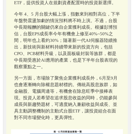
ETF，提供投資人在規劃資產配置時的投資新選擇。
今年 4、5 月台股大幅上漲，指數來到相對高位，下半
年盤勢震盪加劇的情況預料將不時上演。不過，台股
中長期報酬的關鍵仍來自企業獲利成長。根據彭博預
估，台股EPS成長率今年有機會上修至40%~50%之
間，明年也上看約30%；隨著新一代AI伺服器陸續推
出，新技術與新材料持續帶來新的投資方向，包括
CPO、PCB材料升級，以及面板級封裝等族群，都是
中長期受惠於AI應用的產業，也是下半年台股表現的
觀察重點之一。
另一方面，市場除了聚焦企業獲利成長外，6月至9月
也會逐漸轉向除權息題材標的。傳統高股息族群，如
金融股、電腦周邊等，有機會在除息旺季中接棒表
現。投資人若希望在追求股息收益的同時，仍能參與
成長與新趨勢題材，可適度納入兼顧收益與成長、並
具主動調整機制的主動式台股ETF，讓投資組合在面
對不同市場變化時，更具彈性。