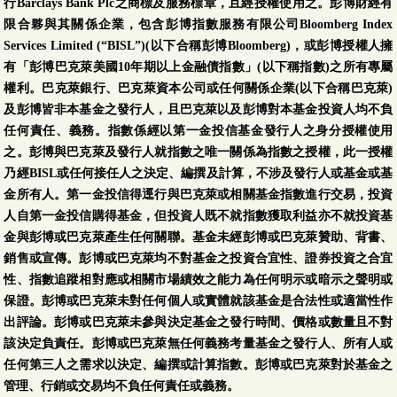
行Barclays Bank Plc之商標及服務標章，且經授權使用之。彭博財經有
限合夥與其關係企業，包含彭博指數服務有限公司Bloomberg Index
Services Limited (“BISL”)(以下合稱彭博Bloomberg)，或彭博授權人擁
有「彭博巴克萊美國10年期以上金融債指數」(以下稱指數)之所有專屬
權利。巴克萊銀行、巴克萊資本公司或任何關係企業(以下合稱巴克萊)
及彭博皆非本基金之發行人，且巴克萊以及彭博對本基金投資人均不負
任何責任、義務。指數係經以第一金投信基金發行人之身分授權使用
之。彭博與巴克萊及發行人就指數之唯一關係為指數之授權，此一授權
乃經BISL或任何接任人之決定、編撰及計算，不涉及發行人或基金或基
金所有人。第一金投信得逕行與巴克萊或相關基金指數進行交易，投資
人自第一金投信購得基金，但投資人既不就指數獲取利益亦不就投資基
金與彭博或巴克萊產生任何關聯。基金未經彭博或巴克萊贊助、背書、
銷售或宣傳。彭博或巴克萊均不對基金之投資合宜性、證券投資之合宜
性、指數追蹤相對應或相關市場績效之能力為任何明示或暗示之聲明或
保證。彭博或巴克萊未對任何個人或實體就該基金是合法性或適當性作
出評論。彭博或巴克萊未參與決定基金之發行時間、價格或數量且不對
該決定負責任。彭博或巴克萊無任何義務考量基金之發行人、所有人或
任何第三人之需求以決定、編撰或計算指數。彭博或巴克萊對於基金之
管理、行銷或交易均不負任何責任或義務。