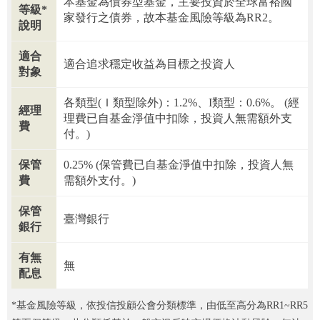
本基金為債券型基金，主要投資於全球富裕國
等級*
家發行之債券，故本基金風險等級為RR2。
說明
適合
適合追求穩定收益為目標之投資人
對象
各類型(Ｉ類型除外)：1.2%、I類型：0.6%。 (經
經理
理費已自基金淨值中扣除，投資人無需額外支
費
付。)
保管
0.25% (保管費已自基金淨值中扣除，投資人無
費
需額外支付。)
保管
臺灣銀行
銀行
有無
無
配息
*基金風險等級，依投信投顧公會分類標準，由低至高分為RR1~RR5