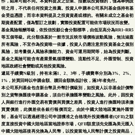
作，結果可能不同。本資料提及之企業、指數或投資標的，僅為舉例說
明之用，不代表任何投資之推薦。投資人申購本公司系列基金係持有基
金受益憑證，而非本資料提及之投資資產或標的。有關未成立之基金初
期資產配置，僅為暫訂之規劃，實際投資配置可能依市場狀況而改變。
基金風險報酬等級，依投信投顧公會分類標準，由低至高分為RR1~RR5
等五個等級。此分類係基於一般市況反映市場價格波動風險，無法涵蓋
所有風險，不宜作為投資唯一依據，投資人仍應注意所投資基金之個別
風險，並考量個人風險承擔能力、資金可運用期間等，始為投資判斷。
基金之風險可能含有產業景氣循環變動、流動性不足、外匯管制、投資
地區政經社會變動或其他投資風險。
遞延手續費N級別，持有未滿1、2、3年，手續費率分別為3%、2%、
1%，於買回時以申購金額、贖回金額孰低計收，滿3年者免付。
本公司系列基金包含新台幣及外幣計價級別，如投資人以非基金計價幣
別之貨幣換匯後申購基金，須自行承擔匯率變動之風險。此外，因投資
人與銀行進行外匯交易有賣價與買價之差異，投資人進行換匯時須承擔
買賣價差，此價差依各銀行報價而定。由於中國大陸地區實施外匯管
制，基金可以透過經理公司申請獲准之合格境外投資機構者(QFII)之額
度直接投資中國大陸地區當地證券市場，QFII額度須先兌匯為美元匯入
中國大陸地區後再兌換為人民幣，以投資當地人民幣計價之投資商品，