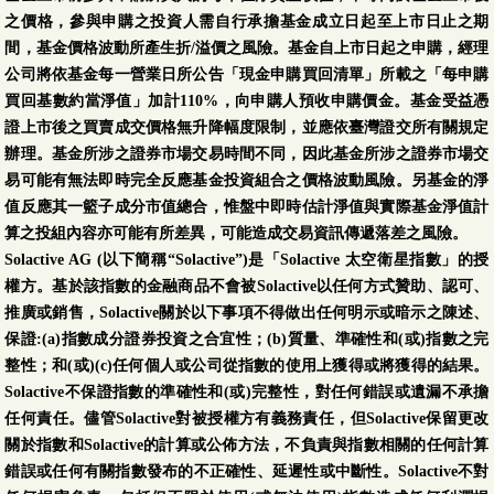
之價格，參與申購之投資人需自行承擔基金成立日起至上市日止之期
間，基金價格波動所產生折/溢價之風險。基金自上市日起之申購，經理
公司將依基金每一營業日所公告「現金申購買回清單」所載之「每申購
買回基數約當淨值」加計110%，向申購人預收申購價金。基金受益憑
證上市後之買賣成交價格無升降幅度限制，並應依臺灣證交所有關規定
辦理。基金所涉之證券市場交易時間不同，因此基金所涉之證券市場交
易可能有無法即時完全反應基金投資組合之價格波動風險。另基金的淨
值反應其一籃子成分市值總合，惟盤中即時估計淨值與實際基金淨值計
算之投組內容亦可能有所差異，可能造成交易資訊傳遞落差之風險。
Solactive AG (以下簡稱“Solactive”)是「Solactive 太空衛星指數」的授
權方。基於該指數的金融商品不會被Solactive以任何方式贊助、認可、
推廣或銷售，Solactive關於以下事項不得做出任何明示或暗示之陳述、
保證:(a)指數成分證券投資之合宜性；(b)質量、準確性和(或)指數之完
整性；和(或)(c)任何個人或公司從指數的使用上獲得或將獲得的結果。
Solactive不保證指數的準確性和(或)完整性，對任何錯誤或遺漏不承擔
任何責任。儘管Solactive對被授權方有義務責任，但Solactive保留更改
關於指數和Solactive的計算或公佈方法，不負責與指數相關的任何計算
錯誤或任何有關指數發布的不正確性、延遲性或中斷性。Solactive不對