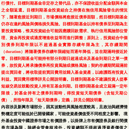
行償付。目標到期基金非定存之替代品，亦不保證收益分配金額與本金
之全額返還。目標到期基金投資組合之持債在無信用風險發生的情況
下，隨著愈接近到期日，市場價格將愈接近債券面額，然目標到期基金
仍存在違約風險與價格損失風險。目標到期基金以持有債券至到期為主
要投資策略，惟其投資組合可能因應贖回款需求、執行信用風險部位管
理、資金再投資或適度增進收益等而進行調整；原則上，投資組合中個
別債券到期年限以不超過基金實際存續年限為主，其存續期間
（duration）將隨著債券存續年限縮短而逐年降低，並在期滿時接近於
零。目標到期基金可能持有部分到期日超過或未及基金到期日之單一債
券，故投資人將承擔債券再投資風險或價格風險；契約存續期間屆滿前
提出買回者，將收取提前買回費用並歸入基金資產，以維護既有投資人
利益。買回費用標準詳見公開說明書。目標到期基金不建議投資人從事
短線交易並鼓勵投資人持有至基金到期。目標到期基金成立屆滿一定年
限後，於基金持有之債券到期時，得投資短天期債券（含短天期公
債），所指年限及「短天期債券」定義，詳見公開說明書。
內容涉及新興市場部分，因其波動性與風險程度較高，且政治與經濟情
勢穩定度可能低於已開發國家，可能使資產價值受不同程度之影響。 境
外基金投資中國證券市場之有價證券，以掛牌上市有價證券及銀行間債
券市場為限，除經金管會核准外，投資總額不得超過淨資產價值之