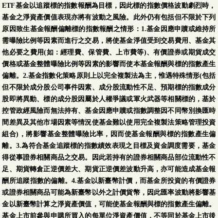
ETF基金以追蹤標的指數報酬為目標，因此標的指數價格波動劇烈時，
基金之淨資產價值表現亦將有波動之風險。此外仍有包括但不限於下列
原因致生基金報酬偏離標的指數報酬之情形：1.基金因應申贖或維持所
需曝險比例等因素而進行之交易，將使基金淨值受到交易費用、基金其
他必要之費用(如：經理費、保管費、上市費等)、有價證券或期貨成交
價格或基金整體曝險比例等因素的影響而使本基金報酬與標的指數產生
偏離。2.基金指數化策略原則上以完全複製法為主，惟遇特殊情形(包括
但不限於成分股公司事件因素、成分股流動性不足、預期標的指數成分
股即將異動、標的成分股因屬於人權爭議或軍火武器等相關標的，基於
控管政經風險而無法持有、基金因應申贖或指數調整因不同幣別換匯時
間差異及其他市場因素等情況使基金難以使用完全複製法策略管理投資
組合)，將影響基金整體曝險比率，因而使基金報酬與標的指數產生偏
離。3.為符合基金追蹤標的指數績效表現之目標及資金調度需要，基金
得從事證券相關商品之交易。因此若持有的證券相關商品部位流動性不
足、期貨轉倉正逆價差大、期貨正逆價差波動升高，亦可能造成基金報
酬所追蹤指數的偏離。4.基金以新臺幣計價，而基金所投資的有價證券
或證券相關商品可能為新臺幣以外之計價貨幣，因此匯率波動將影響基
金以新臺幣計算之淨資產價值，可能使基金報酬與標的指數產生偏離。
基金上市前參與申購所買入的每單位淨資產價值，不等同於基金上市後