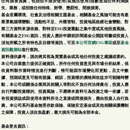
任何損害負責，包括但不限於使用(或無法使用)指數造成任何利潤損
失、業務，或招致任何特殊、附帶、懲罰性、間接損害。
基金若屬環境、社會及治理相關主題基金，相關基金之風險可能含有產
業景氣循環變動、流動性不足、外匯管制、投資地區政經社會變動、對
第三方資料來源依賴、對特定ESG投資重點之集中度或其他投資風險。
有關基金之ESG資訊，投資人應於申購前詳閱基金公開說明書或投資人
須知所載之所有特色及目標等資訊，可至
本公司官網ESG專區
或至
基金
資訊觀測站
進行查詢。
資料僅供參考，請勿將其視為買賣基金或其他任何投資之建議或要約。
本公司自當盡力提供正確資訊，所作任何投資意見與市場分析結果，係
依資料製作當時情況進行判斷，惟可能因市場變化而更動，且文中數
據、預測或意見可能有脫漏、錯誤，投資標的價格與收益亦可能隨時變
動，本公司或關係企業與其相關人等對此不負任何法律責任，投資人應
自行判斷投資標的、投資風險，不應將本資料引為投資之唯一依據，若
有投資損益或因使用本資料所生之直接或間接損失，應由投資人自行負
責。本公司系列基金無受存款保險、保險安定基金或其他相關保護機制
之保障，投資人須自負盈虧，最大損失可能為全部本金。
基金更名資訊：