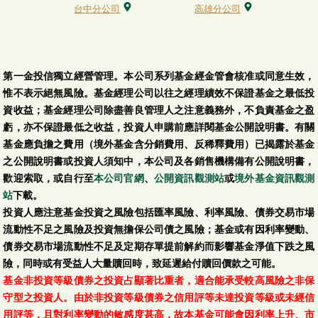
台中分公司
高雄分公司
第一金投信獨立經營管理。本公司系列基金經金管會核准或同意生效，
惟不表示絕無風險。基金經理公司以往之經理績效不保證基金之最低投
資收益；基金經理公司除盡善良管理人之注意義務外，不負責基金之盈
虧，亦不保證最低之收益，投資人申購前應詳閱基金公開說明書。有關
基金應負擔之費用（境外基金含分銷費用、反稀釋費用）已揭露於基金
之公開說明書或投資人須知中，本公司及各銷售機構備有公開說明書，
歡迎索取，或自行至
本公司官網
、
公開資訊觀測站
或
境外基金資訊觀測
站
下載。
投資人應注意基金投資之風險包括匯率風險、利率風險、債券交易市場
流動性不足之風險及投資無擔保公司債之風險；基金或有因利率變動、
債券交易市場流動性不足及定期存單提前解約而影響基金淨值下跌之風
險，同時或有受益人大量贖回時，致延遲給付贖回價款之可能。
基金非投資等級債券之投資占顯著比重者，適合能承受較高風險之非保
守型之投資人。由於非投資等級債券之信用評等未達投資等級或未經信
用評等，且對利率變動的敏感度甚高，故本基金可能會因利率上升、市