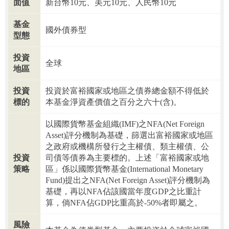
面值
新台幣10元、美元10元、人民幣10元
基金
國外債券型
型態
投資
全球
地區
投資
投資於富裕國家或地區之債券總金額不得低於
標的
本基金淨資產價值之百分之六十(含)。
以國際貨幣基金組織(IMF)之NFA(Net Foreign
Asset)評分機制為基礎，篩選出富裕國家或地區
之政府或機構所發行之主權債、類主權債、公
投資
司債等債券為主要標的。上述「富裕國家或地
策略
區」係以國際貨幣基金(International Monetary
Fund)提出之NFA(Net Foreign Asset)評分機制為
基礎，再以NFA佔該國當年度GDP之比重計
算，倘NFA佔GDP比重高於-50%者即屬之。
風險