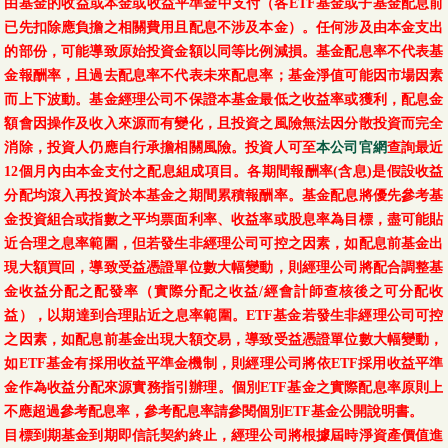
由基金的收益或本金或收益平準金中支付（各ETF基金或子基金配息前
已先扣除應負擔之相關費用且配息不涉及本金）。任何涉及由本金支出
的部份，可能導致原始投資金額以同等比例減損。基金配息率不代表基
金報酬率，且過去配息率不代表未來配息率；基金淨值可能因市場因素
而上下波動。基金經理公司不保證本基金最低之收益率或獲利，配息金
額會因操作及收入來源而有變化，且投資之風險無法因分散投資而完全
消除，投資人仍應自行承擔相關風險。投資人可至
本公司官網
查詢最近
12個月內由本金支付之配息組成項目。各期間報酬率(含息)是假設收益
分配均滾入再投資於本基金之期間累積報酬率。基金配息將優先參考基
金投資組合或指數之平均票面利率、收益率或股息率為目標，盡可能貼
近合理之息率範圍，但若發生非經理公司可控之因素，如配息前基金出
現大額買回，導致受益憑證單位數大幅變動，則經理公司將配合調整基
金收益分配之配發率（實際分配之收益/經會計師查核後之可分配收
益），以期達到合理貼近之息率範圍。ETF基金若發生非經理公司可控
之因素，如配息前基金出現大額交易，導致受益憑證單位數大幅變動，
如ETF基金有採用收益平準金機制，則經理公司將依ETF採用收益平準
金作為收益分配來源實務指引辦理。個別ETF基金之實際配息率原則上
不應超過參考配息率，參考配息率請參閱個別ETF基金公開說明書。
目標到期基金到期即信託契約終止，經理公司將根據屆時淨資產價值進