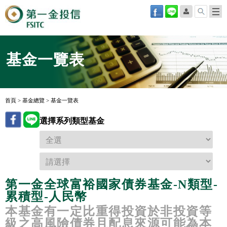
基金一覽表
首頁
>
基金總覽
>
基金一覽表
選擇系列類型基金
第一金全球富裕國家債券基金-N類型-
累積型-人民幣
本基金有一定比重得投資於非投資等
級之高風險債券且配息來源可能為本