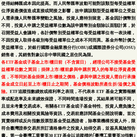
使得結轉匯成本因此提高。而人民幣匯率波動可能對該類型每受益權單
位淨資產價值造成直接或間接之影響，故申購該類型受益權單位之受益
人需承擔人民幣匯率變動之風險。投資人應特別留意，基金因計價幣別
不同，投資人申購之受益權單位數為該申購幣別金額除以面額計算，於
召開受益人會議時，各計價幣別受益權單位每受益權單位有一表決權，
不因投資人取得各級別每受益權單位之成本不同而異。基金外幣計價之
受益權單位，於銀行國際金融業務分行(OBU)或國際證券分公司(OSU)
銷售者，其銷售對象以非中華民國之居住民為限。
各ETF基金或子基金上市/櫃日前（不含當日），經理公司不接受基金受
益權單位數之買回；掛牌上市/櫃前參與申購所買入的每單位淨資產價
值，不等同於基金掛牌上市/櫃後之價格，參與申購之投資人需自行承擔
基金成立日起至上市/櫃日止之期間，基金價格波動所產生折/溢價之風
險。
ETF追蹤指數績效或殖利率之表現，不代表本 ETF 基金之實際報酬
率或配息率及未來績效保證，不同時間進場投資，其結果將可能不同，
且並未考量交易成本。有關各ETF基金或子基金特性、投資人應負擔之
成本費用及相關投資風險等資訊，交易前應詳閱基金公開說明書。首次
買賣槓桿或反向指數股票型基金受益憑證者，除專業機構投資人外，限
符合臺灣證券交易所所訂適格條件之投資人始得交易，並簽具風險預告
書。第一金臺灣工業菁英30 ETF基金以追蹤標的｢臺灣工業菁英30指數｣