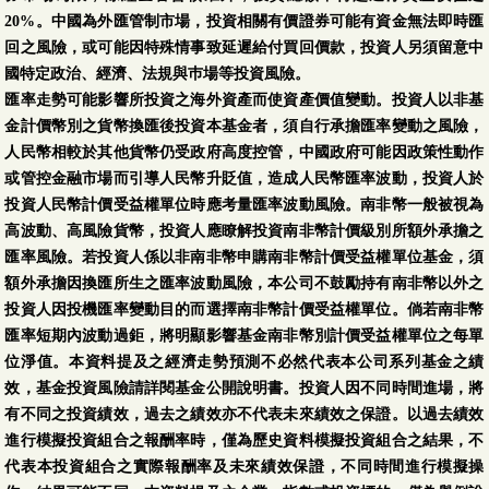
20%。中國為外匯管制市場，投資相關有價證券可能有資金無法即時匯
回之風險，或可能因特殊情事致延遲給付買回價款，投資人另須留意中
國特定政治、經濟、法規與巿場等投資風險。
匯率走勢可能影響所投資之海外資產而使資產價值變動。投資人以非基
金計價幣別之貨幣換匯後投資本基金者，須自行承擔匯率變動之風險，
人民幣相較於其他貨幣仍受政府高度控管，中國政府可能因政策性動作
或管控金融市場而引導人民幣升貶值，造成人民幣匯率波動，投資人於
投資人民幣計價受益權單位時應考量匯率波動風險。南非幣一般被視為
高波動、高風險貨幣，投資人應瞭解投資南非幣計價級別所額外承擔之
匯率風險。若投資人係以非南非幣申購南非幣計價受益權單位基金，須
額外承擔因換匯所生之匯率波動風險，本公司不鼓勵持有南非幣以外之
投資人因投機匯率變動目的而選擇南非幣計價受益權單位。倘若南非幣
匯率短期內波動過鉅，將明顯影響基金南非幣別計價受益權單位之每單
位淨值。本資料提及之經濟走勢預測不必然代表本公司系列基金之績
效，基金投資風險請詳閱基金公開說明書。投資人因不同時間進場，將
有不同之投資績效，過去之績效亦不代表未來績效之保證。以過去績效
進行模擬投資組合之報酬率時，僅為歷史資料模擬投資組合之結果，不
代表本投資組合之實際報酬率及未來績效保證，不同時間進行模擬操