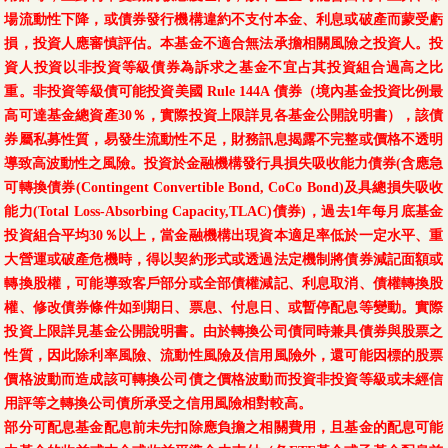
場流動性下降，或債券發行機構違約不支付本金、利息或破產而蒙受虧
損，投資人應審慎評估。本基金不適合無法承擔相關風險之投資人。投
資人投資以非投資等級債券為訴求之基金不宜占其投資組合過高之比
重。非投資等級債可能投資美國 Rule 144A 債券（境內基金投資比例最
高可達基金總資產30％，實際投資上限詳見各基金公開說明書），該債
券屬私募性質，易發生流動性不足，財務訊息揭露不完整或價格不透明
導致高波動性之風險。投資於金融機構發行具損失吸收能力債券(含應急
可轉換債券(Contingent Convertible Bond, CoCo Bond)及具總損失吸收
能力(Total Loss-Absorbing Capacity,TLAC)債券)，過去1年每月底基金
投資組合平均30％以上，當金融機構出現資本適足率低於一定水平、重
大營運或破產危機時，得以契約形式或透過法定機制將債券減記面額或
轉換股權，可能導致客戶部分或全部債權減記、利息取消、債權轉換股
權、修改債券條件如到期日、票息、付息日、或暫停配息等變動。實際
投資上限詳見基金公開說明書。由於轉換公司債同時兼具債券與股票之
性質，因此除利率風險、流動性風險及信用風險外，還可能因標的股票
價格波動而造成該可轉換公司債之價格波動而投資非投資等級或未經信
用評等之轉換公司債所承受之信用風險相對較高。
部分可配息基金配息前未先扣除應負擔之相關費用，且基金的配息可能