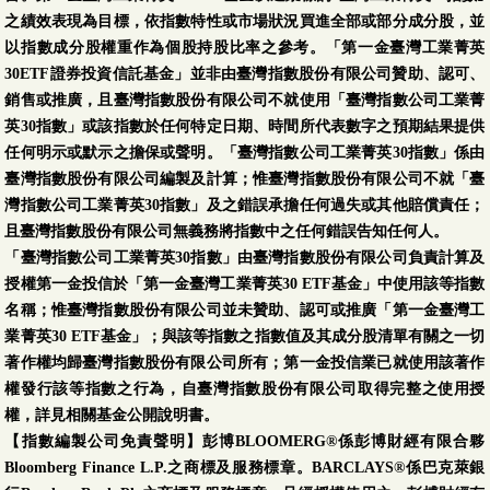
之績效表現為目標，依指數特性或市場狀況買進全部或部分成分股，並
以指數成分股權重作為個股持股比率之參考。「第一金臺灣工業菁英
30ETF證券投資信託基金」並非由臺灣指數股份有限公司贊助、認可、
銷售或推廣，且臺灣指數股份有限公司不就使用「臺灣指數公司工業菁
英30指數」或該指數於任何特定日期、時間所代表數字之預期結果提供
任何明示或默示之擔保或聲明。「臺灣指數公司工業菁英30指數」係由
臺灣指數股份有限公司編製及計算；惟臺灣指數股份有限公司不就「臺
灣指數公司工業菁英30指數」及之錯誤承擔任何過失或其他賠償責任；
且臺灣指數股份有限公司無義務將指數中之任何錯誤告知任何人。
「臺灣指數公司工業菁英30指數」由臺灣指數股份有限公司負責計算及
授權第一金投信於「第一金臺灣工業菁英30 ETF基金」中使用該等指數
名稱；惟臺灣指數股份有限公司並未贊助、認可或推廣「第一金臺灣工
業菁英30 ETF基金」；與該等指數之指數值及其成分股清單有關之一切
著作權均歸臺灣指數股份有限公司所有；第一金投信業已就使用該著作
權發行該等指數之行為，自臺灣指數股份有限公司取得完整之使用授
權，詳見相關基金公開說明書。
【指數編製公司免責聲明】彭博BLOOMERG®係彭博財經有限合夥
Bloomberg Finance L.P.之商標及服務標章。BARCLAYS®係巴克萊銀