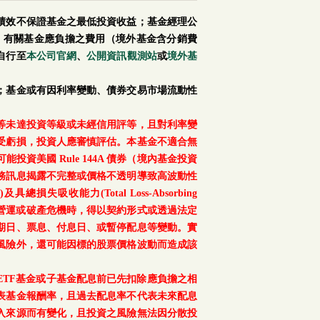
績效不保證基金之最低投資收益；基金經理公
。有關基金應負擔之費用（境外基金含分銷費
自行至
本公司官網
、
公開資訊觀測站
或
境外基
；基金或有因利率變動、債券交易市場流動性
等未達投資等級或未經信用評等，且對利率變
受虧損，投資人應審慎評估。本基金不適合無
美國 Rule 144A 債券（境內基金投資
務訊息揭露不完整或價格不透明導致高波動性
總損失吸收能力(Total Loss-Absorbing
、重大營運或破產危機時，得以契約形式或透過法定
期日、票息、付息日、或暫停配息等變動。實
風險外，還可能因標的股票價格波動而造成該
TF基金或子基金配息前已先扣除應負擔之相
表基金報酬率，且過去配息率不代表未來配息
入來源而有變化，且投資之風險無法因分散投