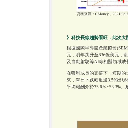
資料來源：CMoney，2021/3/1
》科技長線趨勢看旺，此次大跌
根據國際半導體產業協會(SE
元，明年跳升至836億美元
及自動駕駛等AI等相關領域
在獲利成長的支撐下，短期的大
來，單日下跌幅度逾3.5%出現機
平均報酬介於35.6％~53.