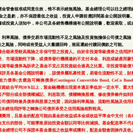
經金管會核准或同意生效，惟不表示絕無風險。基金經理公司以往之經理
金之盈虧，亦不保證最低之收益，投資人申購前應詳閱基金公開說明書
書或投資人須知中，本公司及各銷售機構備有公開說明書，歡迎索取，或
、利率風險、債券交易市場流動性不足之風險及投資無擔保公司債之風險
跌之風險，同時或有受益人大量贖回時，致延遲給付贖回價款之可能。
適合能承受較高風險之非保守型之投資人。由於非投資等級債券之信用評
升、市場流動性下降，或債券發行機構違約不支付本金、利息或破產而蒙
等級債券為訴求之基金不宜占其投資組合過高之比重。非投資等級債可能投資
上限詳見各基金公開說明書），該債券屬私募性質，易發生流動性不足，財
轉換債券(Contingent Convertible Bond, CoCo Bond)及具
每月底基金投資組合平均30％以上，當金融機構出現資本適足率低於一定水平
客戶部分或全部債權減記、利息取消、債權轉換股權、修改債券條件如到
公司債同時兼具債券與股票之性質，因此除利率風險、流動性風險及信用
或未經信用評等之轉換公司債所承受之信用風險相對較高。
關費用，且基金的配息可能由基金的收益或本金或收益平準金中支付（各E
金支出的部份，可能導致原始投資金額以同等比例減損。基金配息率不代
基金經理公司不保證本基金最低之收益率或獲利，配息金額會因操作及收