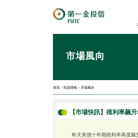
市場風向
首頁
>
投資情報
>
市場風向
【市場快訊】殖利率飆升
昨天美債十年期殖利率再度飆升