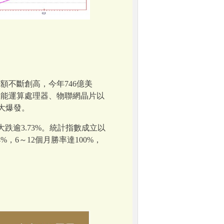
額不斷創高，今年746億美
效能運算處理器、物聯網晶片以
大爆發。
跌逾3.73%。統計指數成立以
%，6～12個月勝率達100%，