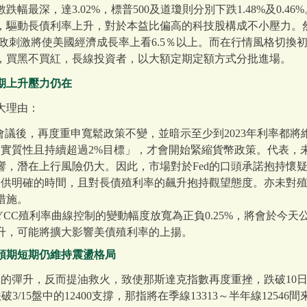
幅最深，達3.02%，標普500及道瓊則分別下跌1.48%及0.4
，驅動長債利率上升，對於本益比偏高的科技股構成不小壓力。
財政刺激將使美國經濟成長率上看6.5％以上。而在行情風格切換
，買黑不買紅，長線投資者，以大額定期定額方式分批進場。
期上升壓力仍在
大理由：
MC會議後，再度重申寬鬆政策不變，並暗示至少到2023年利率都
膨「實質性且持續超過2%目標」，才會開始緊縮貨幣政策。代表，
響，潛在上行風險仍大。因此，市場對於Fed的口頭承諾抱持懷
的提供明確的時間，且對長債殖利率的飆升抱持觀望態度。亦未對
措施。
CC殖利率曲線控制的變動幅度放寬為正負0.25%，將會於今
升，可能將擴大影響美債殖利率的上揚。
預期短期仍維持震盪格局
率的彈升，反而提油救火，致使那斯達克指數再度重挫，跌破10日線
3/15盤中的12400支撐，那指將在季線13313～半年線125