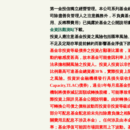
第一金投信獨立經營管理。本公司系列基金
司除盡善良管理人之注意義務外，不負責基
用、反稀釋費用）已揭露於基金之公開說明
金資訊觀測站
下載。
投資人應注意基金投資之風險包括匯率風險
不足及定期存單提前解約而影響基金淨值下
基金非投資等級債券之投資占顯著比重者，
動的敏感度甚高，故本基金可能會因利率上
法承擔相關風險之投資人。投資人投資以非投資
比例最高可達基金總資產30％，實際投資
之風險。投資於金融機構發行具損失吸收能力債券(含應急可
Capacity,TLAC)債券)，過去1年
機制將債券減記面額或轉換股權，可能導致
際投資上限詳見基金公開說明書。由於轉換
可轉換公司債之價格波動而投資非投資等級
部分可配息基金配息前未先扣除應負擔之相
關費用且配息不涉及本金）。任何涉及由本
率；基金淨值可能因市場因素而上下波動。