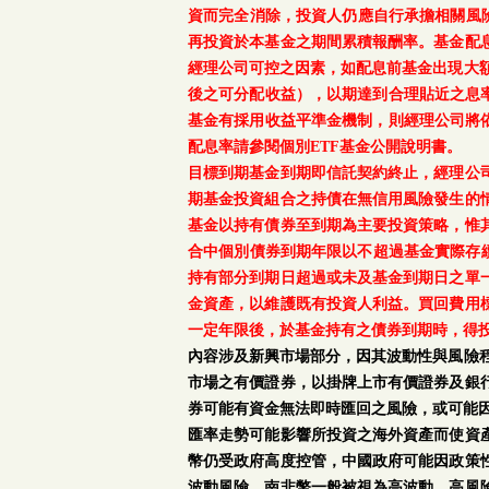
資而完全消除，投資人仍應自行承擔相關風
再投資於本基金之期間累積報酬率。基金配
經理公司可控之因素，如配息前基金出現大
後之可分配收益），以期達到合理貼近之息率
基金有採用收益平準金機制，則經理公司將依
配息率請參閱個別ETF基金公開說明書。
目標到期基金到期即信託契約終止，經理公
期基金投資組合之持債在無信用風險發生的
基金以持有債券至到期為主要投資策略，惟
合中個別債券到期年限以不超過基金實際存續
持有部分到期日超過或未及基金到期日之單
金資產，以維護既有投資人利益。買回費用
一定年限後，於基金持有之債券到期時，得
內容涉及新興市場部分，因其波動性與風險
市場之有價證券，以掛牌上市有價證券及銀
券可能有資金無法即時匯回之風險，或可能
匯率走勢可能影響所投資之海外資產而使資
幣仍受政府高度控管，中國政府可能因政策
波動風險。南非幣一般被視為高波動、高風