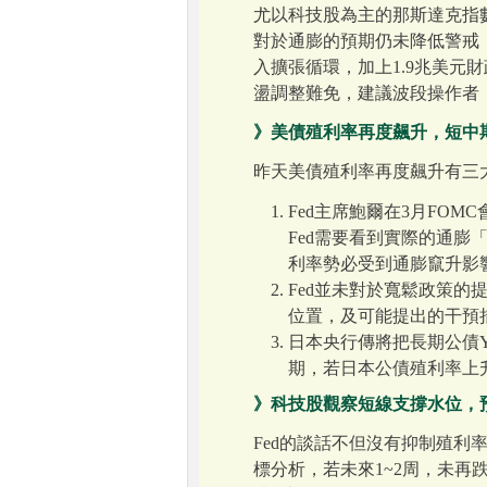
尤以科技股為主的那斯達克指數跌
對於通膨的預期仍未降低警戒
入擴張循環，加上1.9兆美元
盪調整難免，建議波段操作者
》美債殖利率再度飆升，短中
昨天美債殖利率再度飆升有三
Fed主席鮑爾在3月FO
Fed需要看到實際的通
利率勢必受到通膨竄升影
Fed並未對於寬鬆政策
位置，及可能提出的干預
日本央行傳將把長期公債Y
期，若日本公債殖利率上
》科技股觀察短線支撐水位，
Fed的談話不但沒有抑制殖利
標分析，若未來1~2周，未再跌破