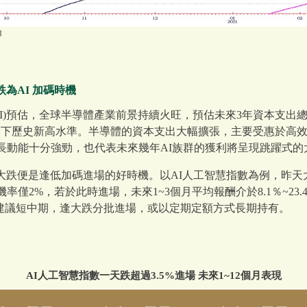
8
為AI 加碼時機
MI)預估，全球半導體產業前景持續火旺，預估未來3年資本支出總
，創下歷史新高水準。半導體的資本支出大幅擴張，主要受惠於高
成長動能十分強勁，也代表未來幾年AI族群的獲利將呈現跳躍式的
跌便是逢低加碼進場的好時機。以AI人工智慧指數為例，昨天大
率僅2%，若於此時進場，未來1~3個月平均報酬介於8.1％~23.4
3%。建議短中期，逢大跌分批進場，或以定期定額方式長期持有。
AI人工智慧指數一天跌超過3.5%進場 未來1~12個月表現