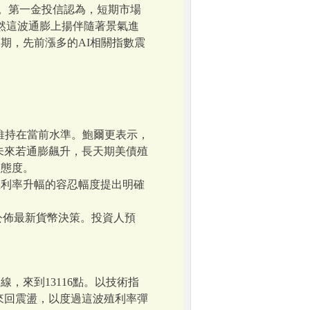
6%。第一金投信認為，短期市場
然這波通膨上揚伴隨著景氣進
初期，先前漲多的AI相關指數震
將維持在當前水準。鮑爾更表示，
未來若通膨飆升，長天期美債殖
疑態度。
殖利率升幅的容忍幅度提出明確
天公佈最新貨幣決策。投資人預
，來到13116點。以技術指
46間來回震盪，以度過這波殖利率彈