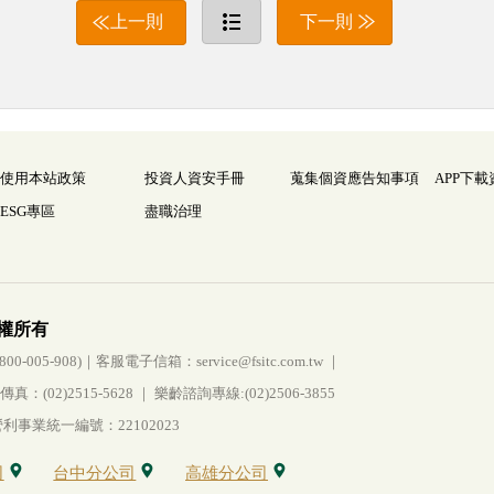
上一則
下一則
使用本站政策
投資人資安手冊
蒐集個資應告知事項
APP下載
ESG專區
盡職治理
權所有
005-908)｜客服電子信箱：service@fsitc.com.tw ｜
(02)2515-5628 ｜ 樂齡諮詢專線:(02)2506-3855
事業統一編號：22102023
司
台中分公司
高雄分公司