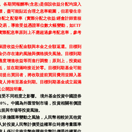
。各期間報酬率(含息)是假設收益分配均滾入
標，盡可能貼近合理之息率範圍，但若發生非
配之配發率（實際分配之收益/經會計師查核
交易，導致受益憑證單位數大幅變動，如ETF
之實際配息率原則上不應超過參考配息率，參考
保證收益分配金額與本金之全額返還。目標到
金仍存在違約風險與價格損失風險。目標到期
適度增進收益等而進行調整；原則上，投資組
降低，並在期滿時接近於零。目標到期基金可能
前提出買回者，將收取提前買回費用並歸入基
資人持有至基金到期。目標到期基金成立屆滿
見公開說明書。
受不同程度之影響。 境外基金投資中國證券
0%。中國為外匯管制市場，投資相關有價證
法規與巿場等投資風險。
行承擔匯率變動之風險，人民幣相較於其他貨
人於投資人民幣計價受益權單位時應考量匯率
資人係以非南非幣申購南非幣計價受益權單位