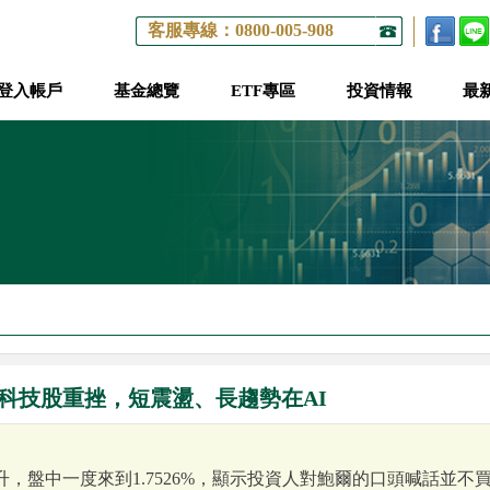
客服專線：0800-005-908
登入帳戶
基金總覽
ETF專區
投資情報
最
科技股重挫，短震盪、長趨勢在AI
，盤中一度來到1.7526%，顯示投資人對鮑爾的口頭喊話並不