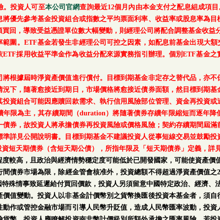
險。投資人可至
本公司官網
查詢最近12個月內由本金支付之配息組成項目
息將優先參考基金投資組合或指數之平均票面利率、收益率或股息率為目
額買回，導致受益憑證單位數大幅變動，則經理公司將配合調整基金收益分
範圍。ETF基金若發生非經理公司可控之因素，如配息前基金出現大額
ETF採用收益平準金作為收益分配來源實務指引辦理。個別ETF基金
司將根據屆時淨資產價值進行償付。目標到期基金非定存之替代品，亦不
情況下，隨著愈接近到期日，市場價格將愈接近債券面額，然目標到期基
其投資組合可能因應贖回款需求、執行信用風險部位管理、資金再投資或
年限為主，其存續期間（duration）將隨著債券存續年限縮短而逐年
一債券，故投資人將承擔債券再投資風險或價格風險；契約存續期間屆滿
標準詳見公開說明書。目標到期基金不建議投資人從事短線交易並鼓勵投
投資短天期債券（含短天期公債），所指年限及「短天期債券」定義，詳
程度較高，且政治與經濟情勢穩定度可能低於已開發國家，可能使資產價值
行間債券市場為限，除經金管會核准外，投資總額不得超過淨資產價值之2
因特殊情事致延遲給付買回價款，投資人另須留意中國特定政治、經濟、
產價值變動。投資人以非基金計價幣別之貨幣換匯後投資本基金者，須自
性動作或管控金融市場而引導人民幣升貶值，造成人民幣匯率波動，投資
險貨幣，投資人應瞭解投資南非幣計價級別所額外承擔之匯率風險。若投