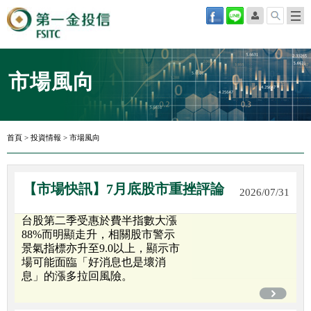
市場風向
首頁
>
投資情報
>
市場風向
【市場快訊】7月底股市重挫評論
2026/07/31
台股第二季受惠於費半指數大漲
88%而明顯走升，相關股市警示
景氣指標亦升至9.0以上，顯示市
場可能面臨「好消息也是壞消
息」的漲多拉回風險。