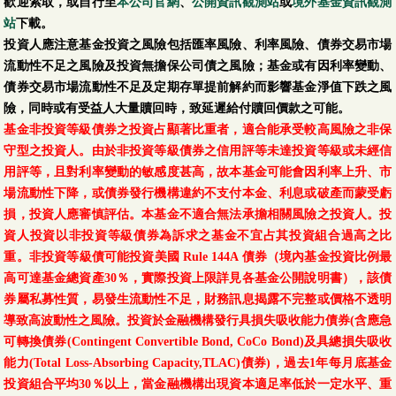
歡迎索取，或自行至
本公司官網
、
公開資訊觀測站
或
境外基金資訊觀測
站
下載。
投資人應注意基金投資之風險包括匯率風險、利率風險、債券交易市場
流動性不足之風險及投資無擔保公司債之風險；基金或有因利率變動、
債券交易市場流動性不足及定期存單提前解約而影響基金淨值下跌之風
險，同時或有受益人大量贖回時，致延遲給付贖回價款之可能。
基金非投資等級債券之投資占顯著比重者，適合能承受較高風險之非保
守型之投資人。由於非投資等級債券之信用評等未達投資等級或未經信
用評等，且對利率變動的敏感度甚高，故本基金可能會因利率上升、市
場流動性下降，或債券發行機構違約不支付本金、利息或破產而蒙受虧
損，投資人應審慎評估。本基金不適合無法承擔相關風險之投資人。投
資人投資以非投資等級債券為訴求之基金不宜占其投資組合過高之比
重。非投資等級債可能投資美國 Rule 144A 債券（境內基金投資比例最
高可達基金總資產30％，實際投資上限詳見各基金公開說明書），該債
券屬私募性質，易發生流動性不足，財務訊息揭露不完整或價格不透明
導致高波動性之風險。投資於金融機構發行具損失吸收能力債券(含應急
可轉換債券(Contingent Convertible Bond, CoCo Bond)及具總損失吸收
能力(Total Loss-Absorbing Capacity,TLAC)債券)，過去1年每月底基金
投資組合平均30％以上，當金融機構出現資本適足率低於一定水平、重