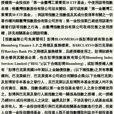
授權第一金投信於「第一金臺灣工業菁英30 ETF基金」中使用該等指數
名稱；惟臺灣指數股份有限公司並未贊助、認可或推廣「第一金臺灣工
業菁英30 ETF基金」；與該等指數之指數值及其成分股清單有關之一切
著作權均歸臺灣指數股份有限公司所有；第一金投信業已就使用該著作
權發行該等指數之行為，自臺灣指數股份有限公司取得完整之使用授
權，詳見相關基金公開說明書。
【指數編製公司免責聲明】彭博BLOOMERG®係彭博財經有限合夥
Bloomberg Finance L.P.之商標及服務標章。BARCLAYS®係巴克萊銀
行Barclays Bank Plc之商標及服務標章，且經授權使用之。彭博財經有
限合夥與其關係企業，包含彭博指數服務有限公司Bloomberg Index
Services Limited (“BISL”)(以下合稱彭博Bloomberg)，或彭博授權人擁
有「彭博巴克萊美國10年期以上金融債指數」(以下稱指數)之所有專屬
權利。巴克萊銀行、巴克萊資本公司或任何關係企業(以下合稱巴克萊)
及彭博皆非本基金之發行人，且巴克萊以及彭博對本基金投資人均不負
任何責任、義務。指數係經以第一金投信基金發行人之身分授權使用
之。彭博與巴克萊及發行人就指數之唯一關係為指數之授權，此一授權
乃經BISL或任何接任人之決定、編撰及計算，不涉及發行人或基金或基
金所有人。第一金投信得逕行與巴克萊或相關基金指數進行交易，投資
人自第一金投信購得基金，但投資人既不就指數獲取利益亦不就投資基