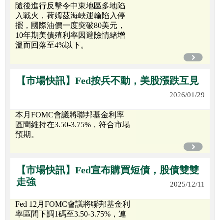
隨後進行反擊令中東地區多地陷
入戰火，荷姆茲海峽運輸陷入停
擺，國際油價一度突破80美元，
10年期美債殖利率因避險情緒增
溫而回落至4%以下。
【市場快訊】Fed按兵不動，美股漲跌互見
2026/01/29
本月FOMC會議將聯邦基金利率
區間維持在3.50-3.75%，符合市場
預期。
【市場快訊】Fed宣布購買短債，股債雙雙
走強
2025/12/11
Fed 12月FOMC會議將聯邦基金利
率區間下調1碼至3.50-3.75%，連