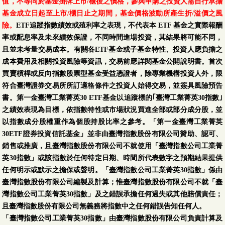
值，不等同於基金掛牌上市/櫃後之價格，參與申購之投資人需自行承擔
基金成立日起至上市/櫃日止之期間，基金價格波動所產生折/溢價之風
險。
ETF追蹤指數績效或殖利率之表現，不代表本 ETF 基金之實際報酬
率或配息率及未來績效保證，不同時間進場投資，其結果將可能不同，
且並未考量交易成本。有關各ETF基金或子基金特性、投資人應負擔之
成本費用及相關投資風險等資訊，交易前應詳閱基金公開說明書。首次
買賣槓桿或反向指數股票型基金受益憑證者，除專業機構投資人外，限
符合臺灣證券交易所所訂適格條件之投資人始得交易，並簽具風險預告
書。第一金臺灣工業菁英30 ETF基金以追蹤標的｢臺灣工業菁英30指數｣
之績效表現為目標，依指數特性或市場狀況買進全部或部分成分股，並
以指數成分股權重作為個股持股比率之參考。「第一金臺灣工業菁英
30ETF證券投資信託基金」並非由臺灣指數股份有限公司贊助、認可、
銷售或推廣，且臺灣指數股份有限公司不就使用「臺灣指數公司工業菁
英30指數」或該指數於任何特定日期、時間所代表數字之預期結果提供
任何明示或默示之擔保或聲明。「臺灣指數公司工業菁英30指數」係由
臺灣指數股份有限公司編製及計算；惟臺灣指數股份有限公司不就「臺
灣指數公司工業菁英30指數」及之錯誤承擔任何過失或其他賠償責任；
且臺灣指數股份有限公司無義務將指數中之任何錯誤告知任何人。
「臺灣指數公司工業菁英30指數」由臺灣指數股份有限公司負責計算及