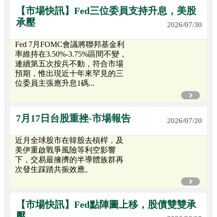
【市場快訊】Fed三位委員支持升息，美股
承壓
2026/07/30
Fed 7月FOMC會議將聯邦基金利
率維持在3.50%-3.75%區間不變，
連續第五次按兵不動，符合市場
預期，惟出現近十年來罕見的三
位委員主張應升息1碼...
7月17日台股重挫-市場報告
2026/07/20
近月全球股市在韓股去槓桿，及
美伊重啟戰爭風險等利空影響
下，交易最擁擠的半導體族群再
次發生踩踏共振效應。
【市場快訊】Fed點陣圖上移，股債雙雙承
壓