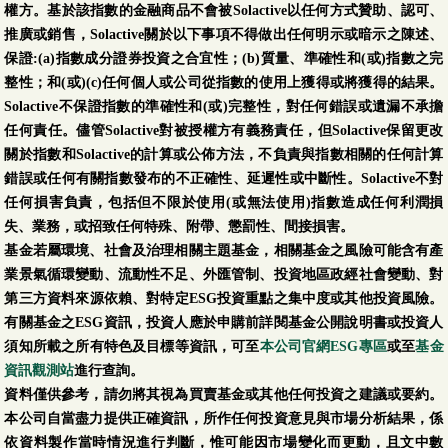
權方。基於該指數的金融商品不會被Solactive以任何方式贊助、認可、
推廣或銷售，Solactive關於以下事項不得做出任何明示或暗示之陳述、
保證:(a)指數成分證券投資之合宜性；(b)質量、準確性和(或)指數之完
整性；和(或)(c)任何個人或公司從指數的使用上獲得或將獲得的結果。
Solactive不保證指數的準確性和(或)完整性，對任何錯誤或遺漏不承擔
任何責任。儘管Solactive對被授權方有義務責任，但Solactive保留更改
關於指數和Solactive的計算或公佈方法，不負責與指數相關的任何計算
錯誤或任何有關指數發布的不正確性、延遲性或中斷性。Solactive不對
任何損害負責，包括但不限於使用(或無法使用)指數造成任何利潤損
失、業務，或招致任何特殊、附帶、懲罰性、間接損害。
基金若屬環境、社會及治理相關主題基金，相關基金之風險可能含有產
業景氣循環變動、流動性不足、外匯管制、投資地區政經社會變動、對
第三方資料來源依賴、對特定ESG投資重點之集中度或其他投資風險。
有關基金之ESG資訊，投資人應於申購前詳閱基金公開說明書或投資人
須知所載之所有特色及目標等資訊，可至
本公司官網ESG專區
或至
基金
資訊觀測站
進行查詢。
資料僅供參考，請勿將其視為買賣基金或其他任何投資之建議或要約。
本公司自當盡力提供正確資訊，所作任何投資意見與市場分析結果，係
依資料製作當時情況進行判斷，惟可能因市場變化而更動，且文中數