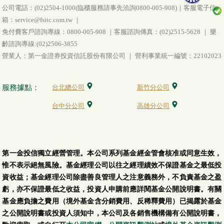
公司電話：(02)2504-1000(臨櫃服務請事先洽詢0800-005-908)｜客服電子信
箱：service@fsitc.com.tw ｜
免付費客戶諮詢專線：0800-005-908 ｜客服諮詢傳真：(02)2515-5628 ｜ 樂
齡諮詢專線:(02)2506-3855
營業人：第一金證券投資信託股份有限公司 ｜ 營利事業統一編號：22102023
服務據點：
台北總公司
新竹分公司
台中分公司
高雄分公司
第一金投信獨立經營管理。本公司系列基金經金管會核准或同意生效，
惟不表示絕無風險。基金經理公司以往之經理績效不保證基金之最低投
資收益；基金經理公司除盡善良管理人之注意義務外，不負責基金之盈
虧，亦不保證最低之收益，投資人申購前應詳閱基金公開說明書。有關
基金應負擔之費用（境外基金含分銷費用、反稀釋費用）已揭露於基金
之公開說明書或投資人須知中，本公司及各銷售機構備有公開說明書，