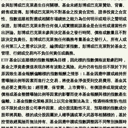
金與彭博或巴克萊產生任何關聯。基金未經彭博或巴克萊贊助、背書、
銷售或宣傳。彭博或巴克萊均不對基金之投資合宜性、證券投資之合宜
性、指數追蹤相對應或相關市場績效之能力為任何明示或暗示之聲明或
保證。彭博或巴克萊未對任何個人或實體就該基金是合法性或適當性作
出評論。彭博或巴克萊未參與決定基金之發行時間、價格或數量且不對
該決定負責任。彭博或巴克萊無任何義務考量基金之發行人、所有人或
任何第三人之需求以決定、編撰或計算指數。彭博或巴克萊對於基金之
管理、行銷或交易均不負任何責任或義務。
ETF基金以追蹤標的指數報酬為目標，因此標的指數價格波動劇烈時，
基金之淨資產價值表現亦將有波動之風險。此外仍有包括但不限於下列
原因致生基金報酬偏離標的指數報酬之情形：1.基金因應申贖或維持所
需曝險比例等因素而進行之交易，將使基金淨值受到交易費用、基金其
他必要之費用(如：經理費、保管費、上市費等)、有價證券或期貨成交
價格或基金整體曝險比例等因素的影響而使本基金報酬與標的指數產生
偏離。2.基金指數化策略原則上以完全複製法為主，惟遇特殊情形(包括
但不限於成分股公司事件因素、成分股流動性不足、預期標的指數成分
股即將異動、標的成分股因屬於人權爭議或軍火武器等相關標的，基於
控管政經風險而無法持有、基金因應申贖或指數調整因不同幣別換匯時