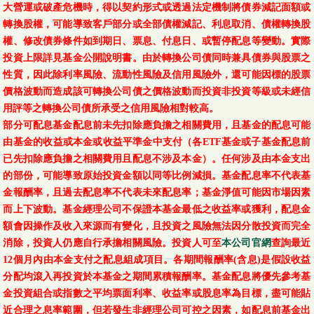
大營運或破產危機時，得以契約形式或透過法定機制將債券減記面額或
轉換股權，可能導致客戶部分或全部債權減記、利息取消、債權轉換股
權、修改債券條件如到期日、票息、付息日、或暫停配息等變動。實際
投資上限詳見基金公開說明書。由於轉換公司債同時兼具債券與股票之
性質，因此除利率風險、流動性風險及信用風險外，還可能因標的股票
價格波動而造成該可轉換公司債之價格波動而投資非投資等級或未經信
用評等之轉換公司債所承受之信用風險相對較高。
部分可配息基金配息前未先扣除應負擔之相關費用，且基金的配息可能
由基金的收益或本金或收益平準金中支付（各ETF基金或子基金配息前
已先扣除應負擔之相關費用且配息不涉及本金）。任何涉及由本金支出
的部份，可能導致原始投資金額以同等比例減損。基金配息率不代表基
金報酬率，且過去配息率不代表未來配息率；基金淨值可能因市場因素
而上下波動。基金經理公司不保證本基金最低之收益率或獲利，配息金
額會因操作及收入來源而有變化，且投資之風險無法因分散投資而完全
消除，投資人仍應自行承擔相關風險。投資人可至
本公司官網
查詢最近
12個月內由本金支付之配息組成項目。各期間報酬率(含息)是假設收益
分配均滾入再投資於本基金之期間累積報酬率。基金配息將優先參考基
金投資組合或指數之平均票面利率、收益率或股息率為目標，盡可能貼
近合理之息率範圍，但若發生非經理公司可控之因素，如配息前基金出