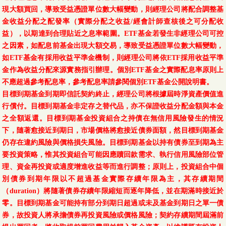
現大額買回，導致受益憑證單位數大幅變動，則經理公司將配合調整基
金收益分配之配發率（實際分配之收益/經會計師查核後之可分配收
益），以期達到合理貼近之息率範圍。ETF基金若發生非經理公司可控
之因素，如配息前基金出現大額交易，導致受益憑證單位數大幅變動，
如ETF基金有採用收益平準金機制，則經理公司將依ETF採用收益平準
金作為收益分配來源實務指引辦理。個別ETF基金之實際配息率原則上
不應超過參考配息率，參考配息率請參閱個別ETF基金公開說明書。
目標到期基金到期即信託契約終止，經理公司將根據屆時淨資產價值進
行償付。目標到期基金非定存之替代品，亦不保證收益分配金額與本金
之全額返還。目標到期基金投資組合之持債在無信用風險發生的情況
下，隨著愈接近到期日，市場價格將愈接近債券面額，然目標到期基金
仍存在違約風險與價格損失風險。目標到期基金以持有債券至到期為主
要投資策略，惟其投資組合可能因應贖回款需求、執行信用風險部位管
理、資金再投資或適度增進收益等而進行調整；原則上，投資組合中個
別債券到期年限以不超過基金實際存續年限為主，其存續期間
（duration）將隨著債券存續年限縮短而逐年降低，並在期滿時接近於
零。目標到期基金可能持有部分到期日超過或未及基金到期日之單一債
券，故投資人將承擔債券再投資風險或價格風險；契約存續期間屆滿前