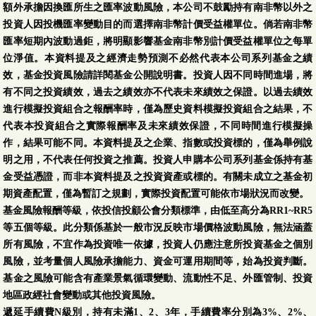
額外承擔因換匯所生之匯率波動風險，本公司不鼓勵持有南非幣以外之
投資人因投機匯率變動目的而選擇南非幣計價受益權單位。倘若南非幣
匯率短期內波動過鉅，將明顯影響基金南非幣別計價受益權單位之每單
位淨值。本資料提及之經濟走勢預測不必然代表本公司系列基金之績
效，基金投資風險請詳閱基金公開說明書。投資人因不同時間進場，將
有不同之投資績效，過去之績效亦不代表未來績效之保證。以過去績效
進行模擬投資組合之報酬率時，僅為歷史資料模擬投資組合之結果，不
代表本投資組合之實際報酬率及未來績效保證，不同時間進行模擬操
作，結果可能不同。本資料提及之企業、指數或投資標的，僅為舉例說
明之用，不代表任何投資之推薦。投資人申購本公司系列基金係持有基
金受益憑證，而非本資料提及之投資資產或標的。有關未成立之基金初
期資產配置，僅為暫訂之規劃，實際投資配置可能依市場狀況而改變。
基金風險報酬等級，依投信投顧公會分類標準，由低至高分為RR1~RR5
等五個等級。此分類係基於一般市況反映市場價格波動風險，無法涵蓋
所有風險，不宜作為投資唯一依據，投資人仍應注意所投資基金之個別
風險，並考量個人風險承擔能力、資金可運用期間等，始為投資判斷。
基金之風險可能含有產業景氣循環變動、流動性不足、外匯管制、投資
地區政經社會變動或其他投資風險。
遞延手續費N級別，持有未滿1、2、3年，手續費率分別為3%、2%、