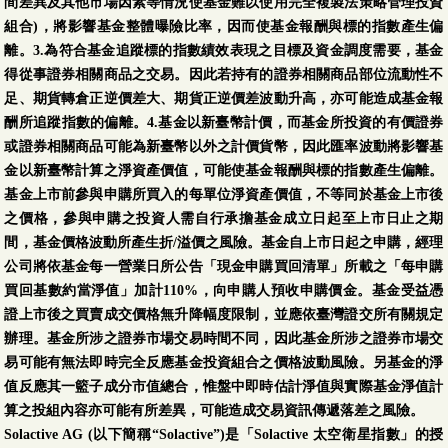
間差異及其他市場因素等情況使基金難以使用完全複製法策略管理投資
組合)，將影響基金整體曝險比率，因而使基金報酬與標的指數產生偏
離。3.為符合基金追蹤標的指數績效表現之目標及資金調度需要，基金
得從事證券相關商品之交易。因此若持有的證券相關商品部位流動性不
足、期貨轉倉正逆價差大、期貨正逆價差波動升高，亦可能造成基金報
酬所追蹤指數的偏離。4.基金以新臺幣計價，而基金所投資的有價證券
或證券相關商品可能為新臺幣以外之計價貨幣，因此匯率波動將影響基
金以新臺幣計算之淨資產價值，可能使基金報酬與標的指數產生偏離。
基金上市前參與申購所買入的每單位淨資產價值，不等同於基金上市後
之價格，參與申購之投資人需自行承擔基金成立日起至上市日止之期
間，基金價格波動所產生折/溢價之風險。基金自上市日起之申購，經理
公司將依基金每一營業日所公告「現金申購買回清單」所載之「每申購
買回基數約當淨值」加計110%，向申購人預收申購價金。基金受益憑
證上市後之買賣成交價格無升降幅度限制，並應依臺灣證交所有關規定
辦理。基金所涉之證券市場交易時間不同，因此基金所涉之證券市場交
易可能有無法即時完全反應基金投資組合之價格波動風險。另基金的淨
值反應其一籃子成分市值總合，惟盤中即時估計淨值與實際基金淨值計
算之投組內容亦可能有所差異，可能造成交易資訊傳遞落差之風險。
Solactive AG (以下簡稱“Solactive”)是「Solactive 太空衛星指數」的授