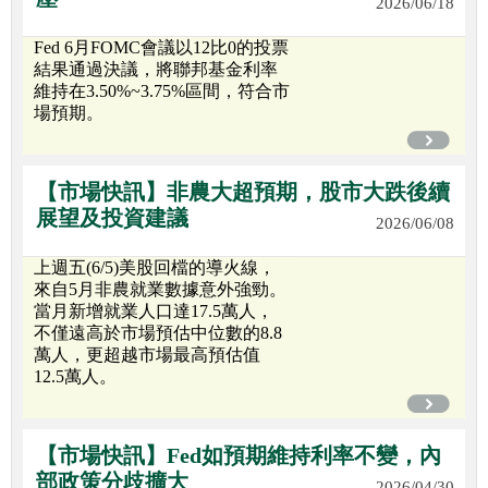
2026/06/18
Fed 6月FOMC會議以12比0的投票
結果通過決議，將聯邦基金利率
維持在3.50%~3.75%區間，符合市
場預期。
【市場快訊】非農大超預期，股市大跌後續
展望及投資建議
2026/06/08
上週五(6/5)美股回檔的導火線，
來自5月非農就業數據意外強勁。
當月新增就業人口達17.5萬人，
不僅遠高於市場預估中位數的8.8
萬人，更超越市場最高預估值
12.5萬人。
【市場快訊】Fed如預期維持利率不變，內
部政策分歧擴大
2026/04/30