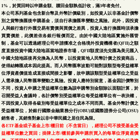
1%，於買回時以申購金額、贖回金額孰低計收，滿3年者免付。
本公司系列基金包含新台幣及外幣計價級別，如投資人以非基金計價幣
別之貨幣換匯後申購基金，須自行承擔匯率變動之風險。此外，因投資
人與銀行進行外匯交易有賣價與買價之差異，投資人進行換匯時須承擔
買賣價差，此價差依各銀行報價而定。由於中國大陸地區實施外匯管
制，基金可以透過經理公司申請獲准之合格境外投資機構者(QFII)之額
度直接投資中國大陸地區當地證券市場，QFII額度須先兌匯為美元匯入
中國大陸地區後再兌換為人民幣，以投資當地人民幣計價之投資商品，
使得結轉匯成本因此提高。而人民幣匯率波動可能對該類型每受益權單
位淨資產價值造成直接或間接之影響，故申購該類型受益權單位之受益
人需承擔人民幣匯率變動之風險。投資人應特別留意，基金因計價幣別
不同，投資人申購之受益權單位數為該申購幣別金額除以面額計算，於
召開受益人會議時，各計價幣別受益權單位每受益權單位有一表決權，
不因投資人取得各級別每受益權單位之成本不同而異。基金外幣計價之
受益權單位，於銀行國際金融業務分行(OBU)或國際證券分公司(OSU)
銷售者，其銷售對象以非中華民國之居住民為限。
各ETF基金或子基金上市/櫃日前（不含當日），經理公司不接受基金受
益權單位數之買回；掛牌上市/櫃前參與申購所買入的每單位淨資產價