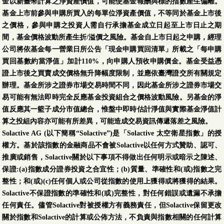
金以新臺幣計算之淨資產價值，可能使基金報酬與標的指數產生偏離。
基金上市前參與申購所買入的每單位淨資產價值，不等同於基金上市後
之價格，參與申購之投資人需自行承擔基金成立日起至上市日止之期
間，基金價格波動所產生折/溢價之風險。基金自上市日起之申購，經理
公司將依基金每一營業日所公告「現金申購買回清單」所載之「每申購
買回基數約當淨值」加計110%，向申購人預收申購價金。基金受益憑
證上市後之買賣成交價格無升降幅度限制，並應依臺灣證交所有關規定
辦理。基金所涉之證券市場交易時間不同，因此基金所涉之證券市場交
易可能有無法即時完全反應基金投資組合之價格波動風險。另基金的淨
值反應其一籃子成分市值總合，惟盤中即時估計淨值與實際基金淨值計
算之投組內容亦可能有所差異，可能造成交易資訊傳遞落差之風險。
Solactive AG (以下簡稱“Solactive”)是「Solactive 太空衛星指數」的授
權方。基於該指數的金融商品不會被Solactive以任何方式贊助、認可、
推廣或銷售，Solactive關於以下事項不得做出任何明示或暗示之陳述、
保證:(a)指數成分證券投資之合宜性；(b)質量、準確性和(或)指數之完
整性；和(或)(c)任何個人或公司從指數的使用上獲得或將獲得的結果。
Solactive不保證指數的準確性和(或)完整性，對任何錯誤或遺漏不承擔
任何責任。儘管Solactive對被授權方有義務責任，但Solactive保留更改
關於指數和Solactive的計算或公佈方法，不負責與指數相關的任何計算