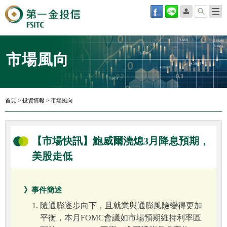
市場風向
首頁
>
投資情報
>
市場風向
【市場快訊】鮑威爾澆熄3月降息預期，
美股走低
》事件簡述
隨通膨逐步向下，且就業與通膨風險變得更加
平衡，本月FOMC會議如市場預期維持利率區