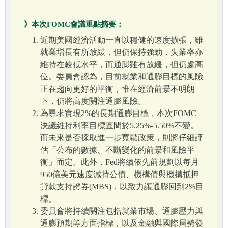
》本次FOMC會議重點摘要：
近期美國經濟活動一直以穩健的速度擴張，雖
就業增長有所放緩，但仍保持強勁，失業率亦
維持在較低水平，而通膨雖有放緩，但仍處高
位。委員會認為，目前就業和通膨目標的風險
正在趨向更好的平衡，惟在經濟前景不明朗
下，仍將高度關注通膨風險。
為尋求實現2%的長期通膨目標，本次FOMC
決議維持利率目標區間於5.25%-5.50%不變。
而未來是否採取進一步寬鬆政策，則將仔細評
估「公布的數據、不斷變化的前景和風險平
衡」而定。此外，Fed將續依先前規劃以每月
950億美元速度減持公債、機構債與機構抵押
貸款支持證券(MBS)，以致力讓通膨回到2%目
標。
委員會將持續關注包括就業市場、通膨壓力與
通膨預期等方面指標，以及金融與國際局勢發