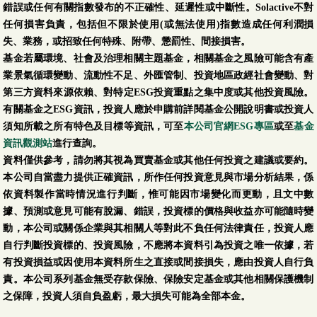
錯誤或任何有關指數發布的不正確性、延遲性或中斷性。Solactive不對
任何損害負責，包括但不限於使用(或無法使用)指數造成任何利潤損
失、業務，或招致任何特殊、附帶、懲罰性、間接損害。
基金若屬環境、社會及治理相關主題基金，相關基金之風險可能含有產
業景氣循環變動、流動性不足、外匯管制、投資地區政經社會變動、對
第三方資料來源依賴、對特定ESG投資重點之集中度或其他投資風險。
有關基金之ESG資訊，投資人應於申購前詳閱基金公開說明書或投資人
須知所載之所有特色及目標等資訊，可至
本公司官網ESG專區
或至
基金
資訊觀測站
進行查詢。
資料僅供參考，請勿將其視為買賣基金或其他任何投資之建議或要約。
本公司自當盡力提供正確資訊，所作任何投資意見與市場分析結果，係
依資料製作當時情況進行判斷，惟可能因市場變化而更動，且文中數
據、預測或意見可能有脫漏、錯誤，投資標的價格與收益亦可能隨時變
動，本公司或關係企業與其相關人等對此不負任何法律責任，投資人應
自行判斷投資標的、投資風險，不應將本資料引為投資之唯一依據，若
有投資損益或因使用本資料所生之直接或間接損失，應由投資人自行負
責。本公司系列基金無受存款保險、保險安定基金或其他相關保護機制
之保障，投資人須自負盈虧，最大損失可能為全部本金。