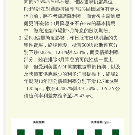
間於5.25%-5.50%不變。惟因通膨仍處高位，
Fed預計在對通膨持續朝向2%目標回落有更大
信心前，將不考慮調降利率，而會後主席鮑威
爾更明確指出3月降息並不在Fed的基本情境
中，徹底澆熄市場對3月降息的殷切期盼。
受Fed偏鷹態度影響，昨日股市出現明顯的失
望性賣壓，終場道瓊、標普500與那斯達克分
別下跌0.82%、1.61%與2.23%，而美債殖利率
部分，雖在排除3月降息的可能性後一度上
揚，但受到美國ADP就業數據弱於預期，以及
反映債市供應減少的利多消息提振下，終場2
年期與10年期公債殖利率分別下滑12.78bps與
11.95bps，收在4.2067%與3.9124%，10Y-2Y公
債殖利率利差亦縮窄至-29.43bps。