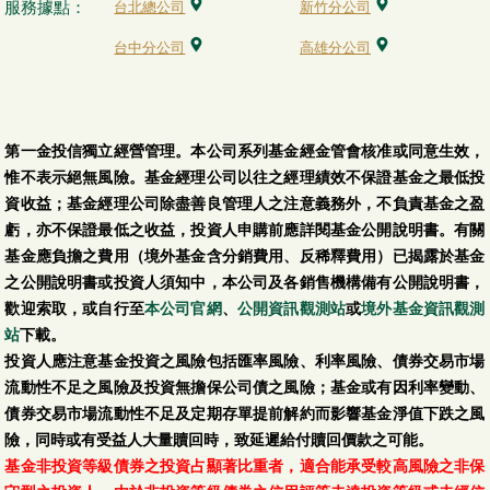
服務據點：
台北總公司
新竹分公司
台中分公司
高雄分公司
第一金投信獨立經營管理。本公司系列基金經金管會核准或同意生效，
惟不表示絕無風險。基金經理公司以往之經理績效不保證基金之最低投
資收益；基金經理公司除盡善良管理人之注意義務外，不負責基金之盈
虧，亦不保證最低之收益，投資人申購前應詳閱基金公開說明書。有關
基金應負擔之費用（境外基金含分銷費用、反稀釋費用）已揭露於基金
之公開說明書或投資人須知中，本公司及各銷售機構備有公開說明書，
歡迎索取，或自行至
本公司官網
、
公開資訊觀測站
或
境外基金資訊觀測
站
下載。
投資人應注意基金投資之風險包括匯率風險、利率風險、債券交易市場
流動性不足之風險及投資無擔保公司債之風險；基金或有因利率變動、
債券交易市場流動性不足及定期存單提前解約而影響基金淨值下跌之風
險，同時或有受益人大量贖回時，致延遲給付贖回價款之可能。
基金非投資等級債券之投資占顯著比重者，適合能承受較高風險之非保