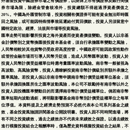
外基金投資中國證券市場之有價證券，以掛牌上市有價證券及銀行間債
券市場為限，除經金管會核准外，投資總額不得超過淨資產價值之
20%。中國為外匯管制市場，投資相關有價證券可能有資金無法即時匯
回之風險，或可能因特殊情事致延遲給付買回價款，投資人另須留意中
國特定政治、經濟、法規與巿場等投資風險。
匯率走勢可能影響所投資之海外資產而使資產價值變動。投資人以非基
金計價幣別之貨幣換匯後投資本基金者，須自行承擔匯率變動之風險，
人民幣相較於其他貨幣仍受政府高度控管，中國政府可能因政策性動作
或管控金融市場而引導人民幣升貶值，造成人民幣匯率波動，投資人於
投資人民幣計價受益權單位時應考量匯率波動風險。南非幣一般被視為
高波動、高風險貨幣，投資人應瞭解投資南非幣計價級別所額外承擔之
匯率風險。若投資人係以非南非幣申購南非幣計價受益權單位基金，須
額外承擔因換匯所生之匯率波動風險，本公司不鼓勵持有南非幣以外之
投資人因投機匯率變動目的而選擇南非幣計價受益權單位。倘若南非幣
匯率短期內波動過鉅，將明顯影響基金南非幣別計價受益權單位之每單
位淨值。本資料提及之經濟走勢預測不必然代表本公司系列基金之績
效，基金投資風險請詳閱基金公開說明書。投資人因不同時間進場，將
有不同之投資績效，過去之績效亦不代表未來績效之保證。以過去績效
進行模擬投資組合之報酬率時，僅為歷史資料模擬投資組合之結果，不