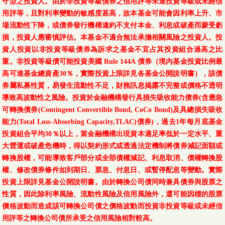
守型之投資人。由於非投資等級債券之信用評等未達投資等級或未經信
用評等，且對利率變動的敏感度甚高，故本基金可能會因利率上升、市
場流動性下降，或債券發行機構違約不支付本金、利息或破產而蒙受虧
損，投資人應審慎評估。本基金不適合無法承擔相關風險之投資人。投
資人投資以非投資等級債券為訴求之基金不宜占其投資組合過高之比
重。非投資等級債可能投資美國 Rule 144A 債券（境內基金投資比例最
高可達基金總資產30％，實際投資上限詳見各基金公開說明書），該債
券屬私募性質，易發生流動性不足，財務訊息揭露不完整或價格不透明
導致高波動性之風險。投資於金融機構發行具損失吸收能力債券(含應急
可轉換債券(Contingent Convertible Bond, CoCo Bond)及具總損失吸收
能力(Total Loss-Absorbing Capacity,TLAC)債券)，過去1年每月底基金
投資組合平均30％以上，當金融機構出現資本適足率低於一定水平、重
大營運或破產危機時，得以契約形式或透過法定機制將債券減記面額或
轉換股權，可能導致客戶部分或全部債權減記、利息取消、債權轉換股
權、修改債券條件如到期日、票息、付息日、或暫停配息等變動。實際
投資上限詳見基金公開說明書。由於轉換公司債同時兼具債券與股票之
性質，因此除利率風險、流動性風險及信用風險外，還可能因標的股票
價格波動而造成該可轉換公司債之價格波動而投資非投資等級或未經信
用評等之轉換公司債所承受之信用風險相對較高。