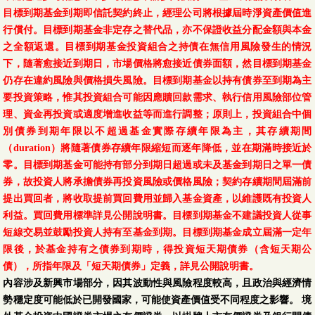
目標到期基金到期即信託契約終止，經理公司將根據屆時淨資產價值進
行償付。目標到期基金非定存之替代品，亦不保證收益分配金額與本金
之全額返還。目標到期基金投資組合之持債在無信用風險發生的情況
下，隨著愈接近到期日，市場價格將愈接近債券面額，然目標到期基金
仍存在違約風險與價格損失風險。目標到期基金以持有債券至到期為主
要投資策略，惟其投資組合可能因應贖回款需求、執行信用風險部位管
理、資金再投資或適度增進收益等而進行調整；原則上，投資組合中個
別債券到期年限以不超過基金實際存續年限為主，其存續期間
（duration）將隨著債券存續年限縮短而逐年降低，並在期滿時接近於
零。目標到期基金可能持有部分到期日超過或未及基金到期日之單一債
券，故投資人將承擔債券再投資風險或價格風險；契約存續期間屆滿前
提出買回者，將收取提前買回費用並歸入基金資產，以維護既有投資人
利益。買回費用標準詳見公開說明書。目標到期基金不建議投資人從事
短線交易並鼓勵投資人持有至基金到期。目標到期基金成立屆滿一定年
限後，於基金持有之債券到期時，得投資短天期債券（含短天期公
債），所指年限及「短天期債券」定義，詳見公開說明書。
內容涉及新興市場部分，因其波動性與風險程度較高，且政治與經濟情
勢穩定度可能低於已開發國家，可能使資產價值受不同程度之影響。 境