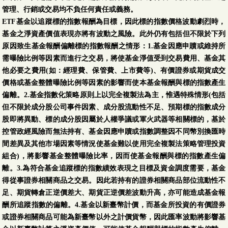
管理、行銷或交易均不負任何責任或義務。
ETF基金以追蹤標的指數報酬為目標，因此標的指數價格波動劇烈時，
基金之淨資產價值表現亦將有波動之風險。此外仍有包括但不限於下列
原因致生基金報酬偏離標的指數報酬之情形：1.基金因應申贖或維持所
需曝險比例等因素而進行之交易，將使基金淨值受到交易費用、基金其
他必要之費用(如：經理費、保管費、上市費等)、有價證券或期貨成交
價格或基金整體曝險比例等因素的影響而使本基金報酬與標的指數產生
偏離。2.基金指數化策略原則上以完全複製法為主，惟遇特殊情形(包括
但不限於成分股公司事件因素、成分股流動性不足、預期標的指數成分
股即將異動、標的成分股因屬於人權爭議或軍火武器等相關標的，基於
控管政經風險而無法持有、基金因應申贖或指數調整因不同幣別換匯時
間差異及其他市場因素等情況使基金難以使用完全複製法策略管理投資
組合)，將影響基金整體曝險比率，因而使基金報酬與標的指數產生偏
離。3.為符合基金追蹤標的指數績效表現之目標及資金調度需要，基金
得從事證券相關商品之交易。因此若持有的證券相關商品部位流動性不
足、期貨轉倉正逆價差大、期貨正逆價差波動升高，亦可能造成基金報
酬所追蹤指數的偏離。4.基金以新臺幣計價，而基金所投資的有價證券
或證券相關商品可能為新臺幣以外之計價貨幣，因此匯率波動將影響基