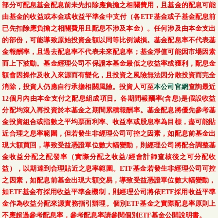
部分可配息基金配息前未先扣除應負擔之相關費用，且基金的配息可能
由基金的收益或本金或收益平準金中支付（各ETF基金或子基金配息前
已先扣除應負擔之相關費用且配息不涉及本金）。任何涉及由本金支出
的部份，可能導致原始投資金額以同等比例減損。基金配息率不代表基
金報酬率，且過去配息率不代表未來配息率；基金淨值可能因市場因素
而上下波動。基金經理公司不保證本基金最低之收益率或獲利，配息金
額會因操作及收入來源而有變化，且投資之風險無法因分散投資而完全
消除，投資人仍應自行承擔相關風險。投資人可至
本公司官網
查詢最近
12個月內由本金支付之配息組成項目。各期間報酬率(含息)是假設收益
分配均滾入再投資於本基金之期間累積報酬率。基金配息將優先參考基
金投資組合或指數之平均票面利率、收益率或股息率為目標，盡可能貼
近合理之息率範圍，但若發生非經理公司可控之因素，如配息前基金出
現大額買回，導致受益憑證單位數大幅變動，則經理公司將配合調整基
金收益分配之配發率（實際分配之收益/經會計師查核後之可分配收
益），以期達到合理貼近之息率範圍。ETF基金若發生非經理公司可控
之因素，如配息前基金出現大額交易，導致受益憑證單位數大幅變動，
如ETF基金有採用收益平準金機制，則經理公司將依ETF採用收益平準
金作為收益分配來源實務指引辦理。個別ETF基金之實際配息率原則上
不應超過參考配息率，參考配息率請參閱個別ETF基金公開說明書。