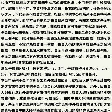
代表本投資組合之實際報酬率及未來績效保證，不同時間進行模擬操
作，結果可能不同。本資料提及之企業、指數或投資標的，僅為舉例說
明之用，不代表任何投資之推薦。投資人申購本公司系列基金係持有基
金受益憑證，而非本資料提及之投資資產或標的。有關未成立之基金初
期資產配置，僅為暫訂之規劃，實際投資配置可能依市場狀況而改變。
基金風險報酬等級，依投信投顧公會分類標準，由低至高分為RR1~RR5
等五個等級。此分類係基於一般市況反映市場價格波動風險，無法涵蓋
所有風險，不宜作為投資唯一依據，投資人仍應注意所投資基金之個別
風險，並考量個人風險承擔能力、資金可運用期間等，始為投資判斷。
基金之風險可能含有產業景氣循環變動、流動性不足、外匯管制、投資
地區政經社會變動或其他投資風險。
遞延手續費N級別，持有未滿1、2、3年，手續費率分別為3%、2%、
1%，於買回時以申購金額、贖回金額孰低計收，滿3年者免付。
本公司系列基金包含新台幣及外幣計價級別，如投資人以非基金計價幣
別之貨幣換匯後申購基金，須自行承擔匯率變動之風險。此外，因投資
人與銀行進行外匯交易有賣價與買價之差異，投資人進行換匯時須承擔
買賣價差，此價差依各銀行報價而定。由於中國大陸地區實施外匯管
制，基金可以透過經理公司申請獲准之合格境外投資機構者(QFII)之額
度直接投資中國大陸地區當地證券市場，QFII額度須先兌匯為美元匯入