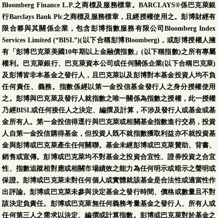
Bloomberg Finance L.P.之商標及服務標章。BARCLAYS®係巴克萊銀
行Barclays Bank Plc之商標及服務標章，且經授權使用之。彭博財經有
限合夥與其關係企業，包含彭博指數服務有限公司Bloomberg Index
Services Limited (“BISL”)(以下合稱彭博Bloomberg)，或彭博授權人擁
有「彭博巴克萊美國10年期以上金融債指數」(以下稱指數)之所有專屬
權利。巴克萊銀行、巴克萊資本公司或任何關係企業(以下合稱巴克萊)
及彭博皆非本基金之發行人，且巴克萊以及彭博對本基金投資人均不負
任何責任、義務。指數係經以第一金投信基金發行人之身分授權使用
之。彭博與巴克萊及發行人就指數之唯一關係為指數之授權，此一授權
乃經BISL或任何接任人之決定、編撰及計算，不涉及發行人或基金或基
金所有人。第一金投信得逕行與巴克萊或相關基金指數進行交易，投資
人自第一金投信購得基金，但投資人既不就指數獲取利益亦不就投資基
金與彭博或巴克萊產生任何關聯。基金未經彭博或巴克萊贊助、背書、
銷售或宣傳。彭博或巴克萊均不對基金之投資合宜性、證券投資之合宜
性、指數追蹤相對應或相關市場績效之能力為任何明示或暗示之聲明或
保證。彭博或巴克萊未對任何個人或實體就該基金是合法性或適當性作
出評論。彭博或巴克萊未參與決定基金之發行時間、價格或數量且不對
該決定負責任。彭博或巴克萊無任何義務考量基金之發行人、所有人或
任何第三人之需求以決定、編撰或計算指數。彭博或巴克萊對於基金之