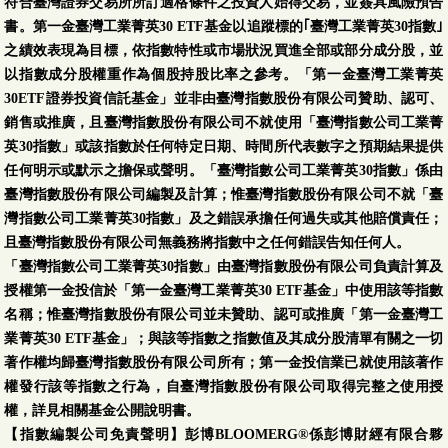
符合臺灣證券交易所所訂適格條件之投資人始得交易，並簽具風險預告
書。第一金臺灣工業菁英30 ETF基金以追蹤標的｢臺灣工業菁英30指數｣
之績效表現為目標，依指數特性或市場狀況買進全部或部分成分股，並
以指數成分股權重作為個股持股比率之參考。「第一金臺灣工業菁英
30ETF證券投資信託基金」並非由臺灣指數股份有限公司贊助、認可、
銷售或推廣，且臺灣指數股份有限公司不就使用「臺灣指數公司工業菁
英30指數」或該指數於任何特定日期、時間所代表數字之預期結果提供
任何明示或默示之擔保或聲明。「臺灣指數公司工業菁英30指數」係由
臺灣指數股份有限公司編製及計算；惟臺灣指數股份有限公司不就「臺
灣指數公司工業菁英30指數」及之錯誤承擔任何過失或其他賠償責任；
且臺灣指數股份有限公司無義務將指數中之任何錯誤告知任何人。
「臺灣指數公司工業菁英30指數」由臺灣指數股份有限公司負責計算及
授權第一金投信於「第一金臺灣工業菁英30 ETF基金」中使用該等指數
名稱；惟臺灣指數股份有限公司並未贊助、認可或推廣「第一金臺灣工
業菁英30 ETF基金」；與該等指數之指數值及其成分股清單有關之一切
著作權均歸臺灣指數股份有限公司所有；第一金投信業已就使用該著作
權發行該等指數之行為，自臺灣指數股份有限公司取得完整之使用授
權，詳見相關基金公開說明書。
【指數編製公司免責聲明】彭博BLOOMERG®係彭博財經有限合夥