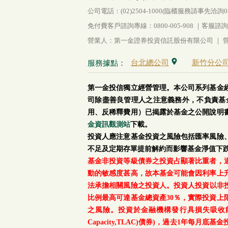
公司電話：(02)2504-1000(臨櫃服務請事先洽詢0800-
免付費客戶諮詢專線：0800-005-908 ｜客服諮詢傳真：
營業人：第一金證券投資信託股份有限公司 ｜ 營利
台北總公司
新竹分公
服務據點：
第一金投信獨立經營管理。本公司系列基金
司除盡善良管理人之注意義務外，不負責基
用、反稀釋費用）已揭露於基金之公開說明
金資訊觀測站
下載。
投資人應注意基金投資之風險包括匯率風險
不足及定期存單提前解約而影響基金淨值下
基金非投資等級債券之投資占顯著比重者，
動的敏感度甚高，故本基金可能會因利率上
法承擔相關風險之投資人。投資人投資以非投資
比例最高可達基金總資產30％，實際投資
之風險。投資於金融機構發行具損失吸收能力債券(含應急可
Capacity,TLAC)債券)，過去1年