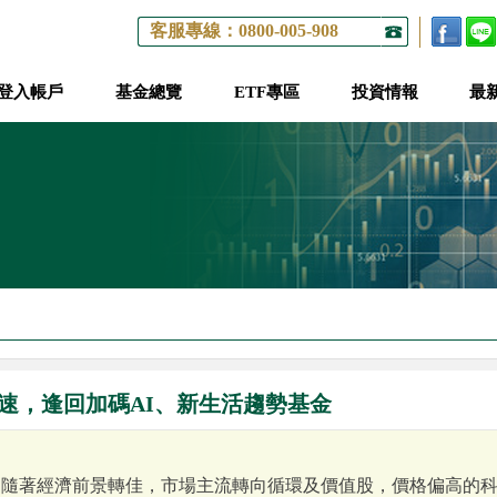
客服專線：0800-005-908
登入帳戶
基金總覽
ETF專區
投資情報
最
速，逢回加碼AI、新生活趨勢基金
，隨著經濟前景轉佳，市場主流轉向循環及價值股，價格偏高的