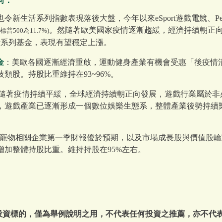
向：
新生活系列指數表現落後大盤，今年以來eSport遊戲電競、Pet健
。然隨著歐美國家疫情逐漸趨緩，經濟持續朝正
(標普500為11.7%)
活系列基金，表現有望穩定上漲。
金
：美歐各國逐漸經濟重啟，運動健身產業有機會受惠「後疫情
類股。持股比重維持在93~96%。
隨著疫情持續平緩，全球經濟持續朝正向發展，遊戲行業屬於非
，遊戲產業已逐漸形成一個數位娛樂生態系，整體產業後勢持續
寵物相關企業第一季財報優於預期，以及市場成長股與價值股輪
增加整體持股比重。維持持股在95%左右。
或投資標的，僅為舉例說明之用，不代表任何投資之推薦，亦不代