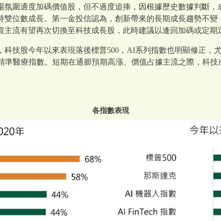
場氛圍適度加碼價值股，但不過度追捧，因根據歷史數據判斷，
持雙位數成長。第一金投信認為，創新帶來的長期成長趨勢不變
資主流有望再次切換至科技成長股，此時建議以逢回加碼或定期定
，科技股今年以來表現落後標普500，AI系列指數也明顯修正，
與精準醫療指數。短期在通膨預期高漲、價值占據主流之際，科技
各指數表現