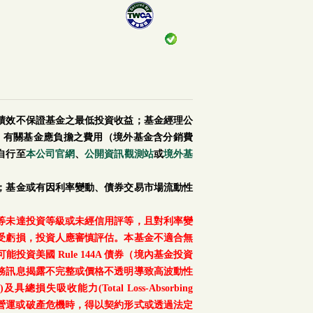
績效不保證基金之最低投資收益；基金經理公
。有關基金應負擔之費用（境外基金含分銷費
自行至
本公司官網
、
公開資訊觀測站
或
境外基
；基金或有因利率變動、債券交易市場流動性
等未達投資等級或未經信用評等，且對利率變
受虧損，投資人應審慎評估。本基金不適合無
美國 Rule 144A 債券（境內基金投資
務訊息揭露不完整或價格不透明導致高波動性
總損失吸收能力(Total Loss-Absorbing
、重大營運或破產危機時，得以契約形式或透過法定