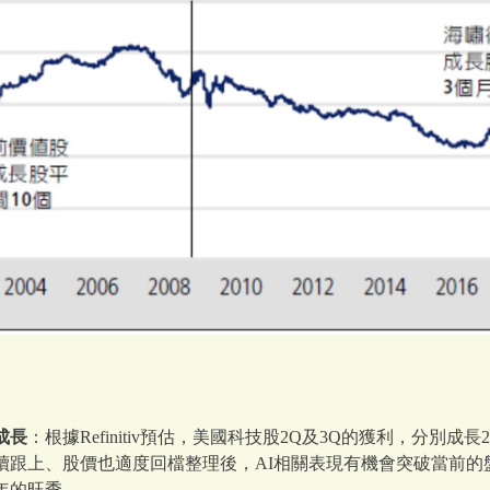
成長
：根據Refinitiv預估，美國科技股2Q及3Q的獲利，分別成長2
續跟上、股價也適度回檔整理後，AI相關表現有機會突破當前的
年的旺季。