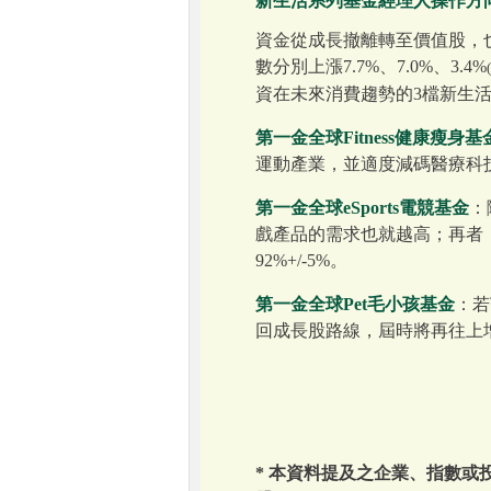
新生活系列基金經理人操作方
資金從成長撤離轉至價值股，也令
數分別上漲7.7%、7.0%、3.4%
資在未來消費趨勢的3檔新生
第一金全球Fitness健康瘦身基
運動產業，並適度減碼醫療科技
第一金全球eSports電競基金
：
戲產品的需求也就越高；再者
92%+/-5%。
第一金全球Pet毛小孩基金
：若
回成長股路線，屆時將再往上
* 本資料提及之企業、指數