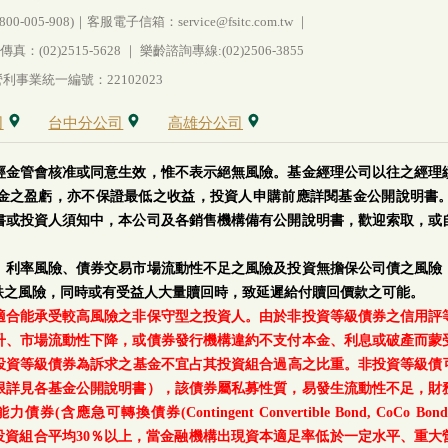
005-908)｜客服電子信箱：service@fsitc.com.tw ｜
(02)2515-5628 ｜ 樂齡諮詢專線:(02)2506-3855
事業統一編號：22102023
司
台中分公司
高雄分公司
經金管會核准或同意生效，惟不表示絕無風險。基金經理公司以往之經理
金之盈虧，亦不保證最低之收益，投資人申購前應詳閱基金公開說明書
書或投資人須知中，本公司及各銷售機構備有公開說明書，歡迎索取，或
、利率風險、債券交易市場流動性不足之風險及投資無擔保公司債之風險
跌之風險，同時或有受益人大量贖回時，致延遲給付贖回價款之可能。
適合能承受較高風險之非保守型之投資人。由於非投資等級債券之信用評
升、市場流動性下降，或債券發行機構違約不支付本金、利息或破產而蒙
等級債券為訴求之基金不宜占其投資組合過高之比重。非投資等級債可能投資
上限詳見各基金公開說明書），該債券屬私募性質，易發生流動性不足，財
轉換債券(Contingent Convertible Bond, CoCo Bond)及具
每月底基金投資組合平均30％以上，當金融機構出現資本適足率低於一定水平