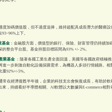
適度加碼價值股，但不過度追捧，維持超配具成長潛力的醫療設
3~96%上下。
科技基金
：金融股方面，價值型的銀行、保險、財富管理仍持續加
整合平台股。基金持股目標區間為93% +/- 2%。
化產業基金
：隨著各國工業生產全面回溫，美國等各國政府積極推
，將進一步刺激自動化設備採購需求，為機器人多頭行情鋪路。相
92%+/-5%。
通常在經濟復甦半年後，企業的科技支出會恢復成長，有助於軟
，持續看好半導體相關、AI軟體以大數據與E-commerce相