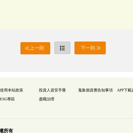
上一則
下一則
使用本站政策
投資人資安手冊
蒐集個資應告知事項
APP下載
ESG專區
盡職治理
權所有