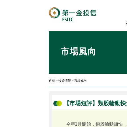
市場風向
首頁
>
投資情報
>
市場風向
【市場短評】類股輪動快
今年2月開始，類股輪動加快