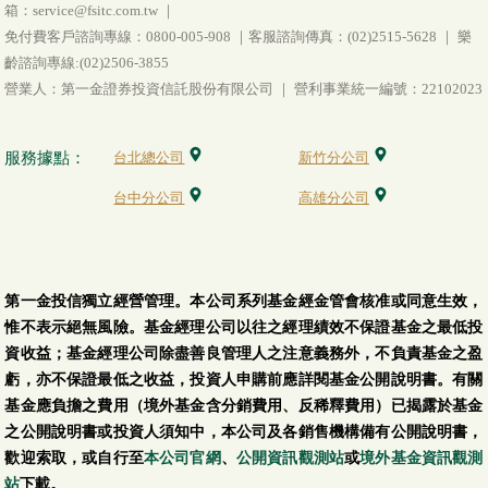
箱：service@fsitc.com.tw ｜
免付費客戶諮詢專線：0800-005-908 ｜客服諮詢傳真：(02)2515-5628 ｜ 樂
齡諮詢專線:(02)2506-3855
營業人：第一金證券投資信託股份有限公司 ｜ 營利事業統一編號：22102023
服務據點：
台北總公司
新竹分公司
台中分公司
高雄分公司
第一金投信獨立經營管理。本公司系列基金經金管會核准或同意生效，
惟不表示絕無風險。基金經理公司以往之經理績效不保證基金之最低投
資收益；基金經理公司除盡善良管理人之注意義務外，不負責基金之盈
虧，亦不保證最低之收益，投資人申購前應詳閱基金公開說明書。有關
基金應負擔之費用（境外基金含分銷費用、反稀釋費用）已揭露於基金
之公開說明書或投資人須知中，本公司及各銷售機構備有公開說明書，
歡迎索取，或自行至
本公司官網
、
公開資訊觀測站
或
境外基金資訊觀測
站
下載。