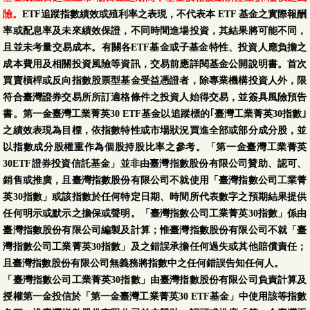
險。
ETF追蹤指數績效或殖利率之表現，不代表本 ETF 基金之實際報酬
率或配息率及未來績效保證，不同時間進場投資，其結果將可能不同，
且並未考量交易成本。有關各ETF基金或子基金特性、投資人應負擔之
成本費用及相關投資風險等資訊，交易前應詳閱基金公開說明書。首次
買賣槓桿或反向指數股票型基金受益憑證者，除專業機構投資人外，限
符合臺灣證券交易所所訂適格條件之投資人始得交易，並簽具風險預告
書。第一金臺灣工業菁英30 ETF基金以追蹤標的｢臺灣工業菁英30指數｣
之績效表現為目標，依指數特性或市場狀況買進全部或部分成分股，並
以指數成分股權重作為個股持股比率之參考。「第一金臺灣工業菁英
30ETF證券投資信託基金」並非由臺灣指數股份有限公司贊助、認可、
銷售或推廣，且臺灣指數股份有限公司不就使用「臺灣指數公司工業菁
英30指數」或該指數於任何特定日期、時間所代表數字之預期結果提供
任何明示或默示之擔保或聲明。「臺灣指數公司工業菁英30指數」係由
臺灣指數股份有限公司編製及計算；惟臺灣指數股份有限公司不就「臺
灣指數公司工業菁英30指數」及之錯誤承擔任何過失或其他賠償責任；
且臺灣指數股份有限公司無義務將指數中之任何錯誤告知任何人。
「臺灣指數公司工業菁英30指數」由臺灣指數股份有限公司負責計算及
授權第一金投信於「第一金臺灣工業菁英30 ETF基金」中使用該等指數