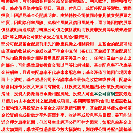
轉換股權，可能導致客戶部分或全部債權減記、利息取消、債權轉換股
權、修改債券條件如到期日、票息、付息日、或暫停配息等變動。實際
投資上限詳見基金公開說明書。由於轉換公司債同時兼具債券與股票之
性質，因此除利率風險、流動性風險及信用風險外，還可能因標的股票
價格波動而造成該可轉換公司債之價格波動而投資非投資等級或未經信
用評等之轉換公司債所承受之信用風險相對較高。
部分可配息基金配息前未先扣除應負擔之相關費用，且基金的配息可能
由基金的收益或本金或收益平準金中支付（各ETF基金或子基金配息前
已先扣除應負擔之相關費用且配息不涉及本金）。任何涉及由本金支出
的部份，可能導致原始投資金額以同等比例減損。基金配息率不代表基
金報酬率，且過去配息率不代表未來配息率；基金淨值可能因市場因素
而上下波動。基金經理公司不保證本基金最低之收益率或獲利，配息金
額會因操作及收入來源而有變化，且投資之風險無法因分散投資而完全
消除，投資人仍應自行承擔相關風險。投資人可至
本公司官網
查詢最近
12個月內由本金支付之配息組成項目。各期間報酬率(含息)是假設收益
分配均滾入再投資於本基金之期間累積報酬率。基金配息將優先參考基
金投資組合或指數之平均票面利率、收益率或股息率為目標，盡可能貼
近合理之息率範圍，但若發生非經理公司可控之因素，如配息前基金出
現大額買回，導致受益憑證單位數大幅變動，則經理公司將配合調整基