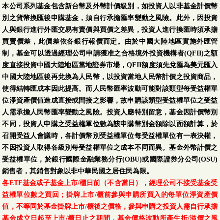
本公司系列基金包含新台幣及外幣計價級別，如投資人以非基金計價幣
別之貨幣換匯後申購基金，須自行承擔匯率變動之風險。此外，因投資
人與銀行進行外匯交易有賣價與買價之差異，投資人進行換匯時須承擔
買賣價差，此價差依各銀行報價而定。由於中國大陸地區實施外匯管
制，基金可以透過經理公司申請獲准之合格境外投資機構者(QFII)之額
度直接投資中國大陸地區當地證券市場，QFII額度須先兌匯為美元匯入
中國大陸地區後再兌換為人民幣，以投資當地人民幣計價之投資商品，
使得結轉匯成本因此提高。而人民幣匯率波動可能對該類型每受益權單
位淨資產價值造成直接或間接之影響，故申購該類型受益權單位之受益
人需承擔人民幣匯率變動之風險。投資人應特別留意，基金因計價幣別
不同，投資人申購之受益權單位數為該申購幣別金額除以面額計算，於
召開受益人會議時，各計價幣別受益權單位每受益權單位有一表決權，
不因投資人取得各級別每受益權單位之成本不同而異。基金外幣計價之
受益權單位，於銀行國際金融業務分行(OBU)或國際證券分公司(OSU)
銷售者，其銷售對象以非中華民國之居住民為限。
各ETF基金或子基金上市/櫃日前（不含當日），經理公司不接受基金受
益權單位數之買回；掛牌上市/櫃前參與申購所買入的每單位淨資產價
值，不等同於基金掛牌上市/櫃後之價格，參與申購之投資人需自行承擔
基金成立日起至上市/櫃日止之期間，基金價格波動所產生折/溢價之風