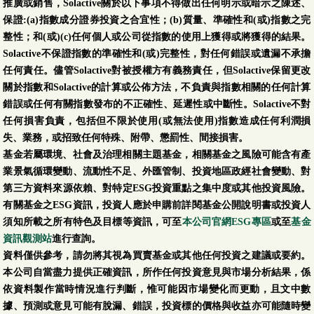
推廣或銷售，Solactive關於以下事項不得做出任何明示或暗示之陳述、
保證:(a)指數成分證券投資之合宜性；(b)質量、準確性和(或)指數之完
整性；和(或)(c)任何個人或公司從指數的使用上獲得或將獲得的結果。
Solactive不保證指數的準確性和(或)完整性，對任何錯誤或遺漏不承擔
任何責任。儘管Solactive對被授權方有義務責任，但Solactive保留更改
關於指數和Solactive的計算或公佈方法，不負責與指數相關的任何計算
錯誤或任何有關指數發布的不正確性、延遲性或中斷性。Solactive不對
任何損害負責，包括但不限於使用(或無法使用)指數造成任何利潤損
失、業務，或招致任何特殊、附帶、懲罰性、間接損害。
基金若屬環境、社會及治理相關主題基金，相關基金之風險可能含有產
業景氣循環變動、流動性不足、外匯管制、投資地區政經社會變動、對
第三方資料來源依賴、對特定ESG投資重點之集中度或其他投資風險。
有關基金之ESG資訊，投資人應於申購前詳閱基金公開說明書或投資人
須知所載之所有特色及目標等資訊，可至
本公司官網ESG專區
或至
基金
資訊觀測站
進行查詢。
資料僅供參考，請勿將其視為買賣基金或其他任何投資之建議或要約。
本公司自當盡力提供正確資訊，所作任何投資意見與市場分析結果，係
依資料製作當時情況進行判斷，惟可能因市場變化而更動，且文中數
據、預測或意見可能有脫漏、錯誤，投資標的價格與收益亦可能隨時變