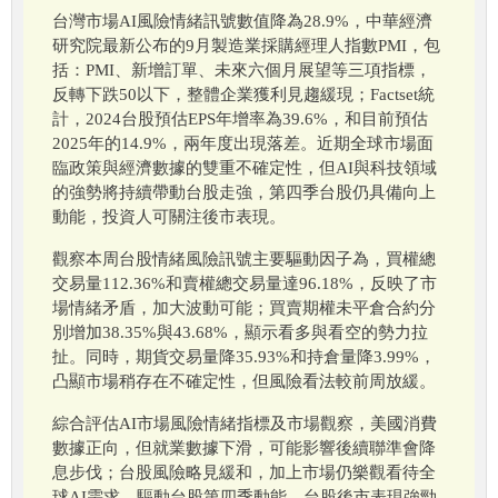
台灣市場AI風險情緒訊號數值降為28.9%，中華經濟
研究院最新公布的9月製造業採購經理人指數PMI，包
括：PMI、新增訂單、未來六個月展望等三項指標，
反轉下跌50以下，整體企業獲利見趨緩現；Factset統
計，2024台股預估EPS年增率為39.6%，和目前預估
2025年的14.9%，兩年度出現落差。近期全球市場面
臨政策與經濟數據的雙重不確定性，但AI與科技領域
的強勢將持續帶動台股走強，第四季台股仍具備向上
動能，投資人可關注後市表現。
觀察本周台股情緒風險訊號主要驅動因子為，買權總
交易量112.36%和賣權總交易量達96.18%，反映了市
場情緒矛盾，加大波動可能；買賣期權未平倉合約分
別增加38.35%與43.68%，顯示看多與看空的勢力拉
扯。同時，期貨交易量降35.93%和持倉量降3.99%，
凸顯市場稍存在不確定性，但風險看法較前周放緩。
綜合評估AI市場風險情緒指標及市場觀察，美國消費
數據正向，但就業數據下滑，可能影響後續聯準會降
息步伐；台股風險略見緩和，加上市場仍樂觀看待全
球AI需求，驅動台股第四季動能，台股後市表現強勁