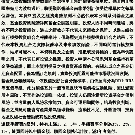
投資人因投機匯率變動目的而選擇南非幣計價受益權單位。倘若南非幣
匯率短期內波動過鉅，將明顯影響基金南非幣別計價受益權單位之每單
位淨值。本資料提及之經濟走勢預測不必然代表本公司系列基金之績
效，基金投資風險請詳閱基金公開說明書。投資人因不同時間進場，將
有不同之投資績效，過去之績效亦不代表未來績效之保證。以過去績效
進行模擬投資組合之報酬率時，僅為歷史資料模擬投資組合之結果，不
代表本投資組合之實際報酬率及未來績效保證，不同時間進行模擬操
作，結果可能不同。本資料提及之企業、指數或投資標的，僅為舉例說
明之用，不代表任何投資之推薦。投資人申購本公司系列基金係持有基
金受益憑證，而非本資料提及之投資資產或標的。有關未成立之基金初
期資產配置，僅為暫訂之規劃，實際投資配置可能依市場狀況而改變。
基金風險報酬等級，依投信投顧公會分類標準，由低至高分為RR1~RR5
等五個等級。此分類係基於一般市況反映市場價格波動風險，無法涵蓋
所有風險，不宜作為投資唯一依據，投資人仍應注意所投資基金之個別
風險，並考量個人風險承擔能力、資金可運用期間等，始為投資判斷。
基金之風險可能含有產業景氣循環變動、流動性不足、外匯管制、投資
地區政經社會變動或其他投資風險。
遞延手續費N級別，持有未滿1、2、3年，手續費率分別為3%、2%、
1%，於買回時以申購金額、贖回金額孰低計收，滿3年者免付。