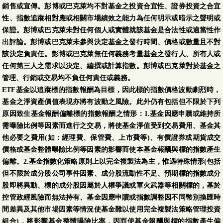
銷售或宣傳。彭博或巴克萊均不對基金之投資合宜性、證券投資之合宜
性、指數追蹤相對應或相關市場績效之能力為任何明示或暗示之聲明或
保證。彭博或巴克萊未對任何個人或實體就該基金是合法性或適當性作
出評論。彭博或巴克萊未參與決定基金之發行時間、價格或數量且不對
該決定負責任。彭博或巴克萊無任何義務考量基金之發行人、所有人或
任何第三人之需求以決定、編撰或計算指數。彭博或巴克萊對於基金之
管理、行銷或交易均不負任何責任或義務。
ETF基金以追蹤標的指數報酬為目標，因此標的指數價格波動劇烈時，
基金之淨資產價值表現亦將有波動之風險。此外仍有包括但不限於下列
原因致生基金報酬偏離標的指數報酬之情形：1.基金因應申贖或維持所
需曝險比例等因素而進行之交易，將使基金淨值受到交易費用、基金其
他必要之費用(如：經理費、保管費、上市費等)、有價證券或期貨成交
價格或基金整體曝險比例等因素的影響而使本基金報酬與標的指數產生
偏離。2.基金指數化策略原則上以完全複製法為主，惟遇特殊情形(包括
但不限於成分股公司事件因素、成分股流動性不足、預期標的指數成分
股即將異動、標的成分股因屬於人權爭議或軍火武器等相關標的，基於
控管政經風險而無法持有、基金因應申贖或指數調整因不同幣別換匯時
間差異及其他市場因素等情況使基金難以使用完全複製法策略管理投資
組合)，將影響基金整體曝險比率，因而使基金報酬與標的指數產生偏