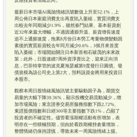
反應投資者情緒正向。
最新日本市場AI風險情緒訊號數值上升至52.1%，上
周公佈日本家庭消費支出再度陷入萎縮，實質消費支
出較去年同期減少1.9%，雖然春鬥結果、基本薪資創
近32年來最大增幅，不過因通膨升溫、薪資增長速度
追不上通膨速度，拖累8月份日本勞工考量物價變動因
素後的實質薪資較去年同月減少0.6%，3個月來首度
陷入萎縮；市場開始關注日本新首相石破茂的未來政
策；此外，日股連續7周外資淨賣出之，迎來正向消
息，巴菲特掌管的波克夏海瑟威第9度發行日圓債、發
債規模為該公司史上第2大，預料該資金將用來投資日
本股市。
觀察本周日股情緒風險訊號主要驅動因子為，期貨交
易量的大幅下降39.36%，顯示投機交易流動減少，增
加市場風險；東京證券交易所服務指數下跌2.72%、
東證股價指數和日經300等主要指數下跌1%，凸顯了
投資者的不確定性。儘管看漲期權活動有所增加，表
明存在一些積極預期，但由於看跌期權持倉量增加，
整體情緒仍保持謹慎，導致未來一周風險情緒上揚。