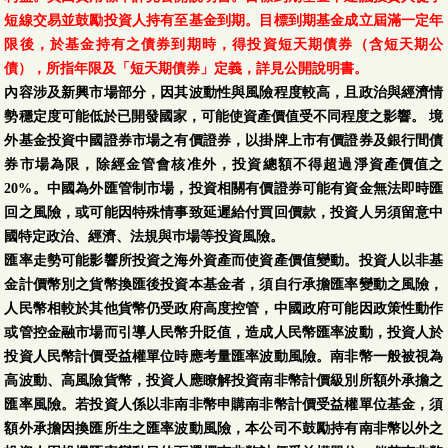
短線交易並鼓勵投資人持有至基金到期。目標到期基金成立屆滿一定年
限後，於基金持有之債券到期時，得投資短天期債券（含短天期公
債），所指年限及「短天期債券」定義，詳見公開說明書。
內容涉及新興市場部分，因其波動性與風險程度較高，且政治與經濟情
勢穩定度可能低於已開發國家，可能使資產價值受不同程度之影響。 境
外基金投資中國證券市場之有價證券，以掛牌上市有價證券及銀行間債
券市場為限，除經金管會核准外，投資總額不得超過淨資產價值之
20%。中國為外匯管制市場，投資相關有價證券可能有資金無法即時匯
回之風險，或可能因特殊情事致延遲給付買回價款，投資人另須留意中
國特定政治、經濟、法規與巿場等投資風險。
匯率走勢可能影響所投資之海外資產而使資產價值變動。投資人以非基
金計價幣別之貨幣換匯後投資本基金者，須自行承擔匯率變動之風險，
人民幣相較於其他貨幣仍受政府高度控管，中國政府可能因政策性動作
或管控金融市場而引導人民幣升貶值，造成人民幣匯率波動，投資人於
投資人民幣計價受益權單位時應考量匯率波動風險。南非幣一般被視為
高波動、高風險貨幣，投資人應瞭解投資南非幣計價級別所額外承擔之
匯率風險。若投資人係以非南非幣申購南非幣計價受益權單位基金，須
額外承擔因換匯所生之匯率波動風險，本公司不鼓勵持有南非幣以外之