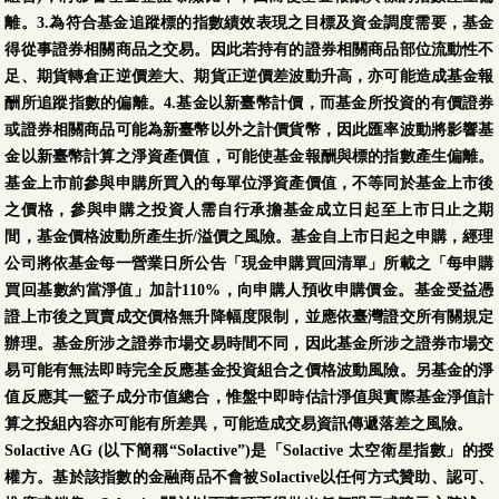
離。3.為符合基金追蹤標的指數績效表現之目標及資金調度需要，基金
得從事證券相關商品之交易。因此若持有的證券相關商品部位流動性不
足、期貨轉倉正逆價差大、期貨正逆價差波動升高，亦可能造成基金報
酬所追蹤指數的偏離。4.基金以新臺幣計價，而基金所投資的有價證券
或證券相關商品可能為新臺幣以外之計價貨幣，因此匯率波動將影響基
金以新臺幣計算之淨資產價值，可能使基金報酬與標的指數產生偏離。
基金上市前參與申購所買入的每單位淨資產價值，不等同於基金上市後
之價格，參與申購之投資人需自行承擔基金成立日起至上市日止之期
間，基金價格波動所產生折/溢價之風險。基金自上市日起之申購，經理
公司將依基金每一營業日所公告「現金申購買回清單」所載之「每申購
買回基數約當淨值」加計110%，向申購人預收申購價金。基金受益憑
證上市後之買賣成交價格無升降幅度限制，並應依臺灣證交所有關規定
辦理。基金所涉之證券市場交易時間不同，因此基金所涉之證券市場交
易可能有無法即時完全反應基金投資組合之價格波動風險。另基金的淨
值反應其一籃子成分市值總合，惟盤中即時估計淨值與實際基金淨值計
算之投組內容亦可能有所差異，可能造成交易資訊傳遞落差之風險。
Solactive AG (以下簡稱“Solactive”)是「Solactive 太空衛星指數」的授
權方。基於該指數的金融商品不會被Solactive以任何方式贊助、認可、