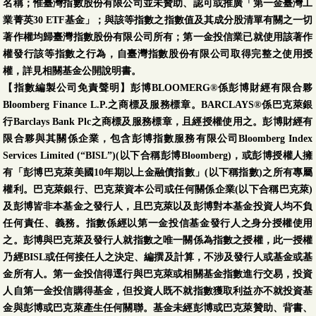
名稱；惟臺灣指數股份有限公司並未贊助、認可或推廣「第一金臺灣工
業菁英30 ETF基金」；與該等指數之指數值及其成分股清單有關之一切
著作權均歸臺灣指數股份有限公司所有；第一金投信業已就使用該著作
權發行該等指數之行為，自臺灣指數股份有限公司取得完整之使用授
權，詳見相關基金公開說明書。
【指數編製公司免責聲明】彭博BLOOMERG®係彭博財經有限合夥
Bloomberg Finance L.P.之商標及服務標章。BARCLAYS®係巴克萊銀
行Barclays Bank Plc之商標及服務標章，且經授權使用之。彭博財經有
限合夥與其關係企業，包含彭博指數服務有限公司Bloomberg Index
Services Limited (“BISL”)(以下合稱彭博Bloomberg)，或彭博授權人擁
有「彭博巴克萊美國10年期以上金融債指數」(以下稱指數)之所有專屬
權利。巴克萊銀行、巴克萊資本公司或任何關係企業(以下合稱巴克萊)
及彭博皆非本基金之發行人，且巴克萊以及彭博對本基金投資人均不負
任何責任、義務。指數係經以第一金投信基金發行人之身分授權使用
之。彭博與巴克萊及發行人就指數之唯一關係為指數之授權，此一授權
乃經BISL或任何接任人之決定、編撰及計算，不涉及發行人或基金或基
金所有人。第一金投信得逕行與巴克萊或相關基金指數進行交易，投資
人自第一金投信購得基金，但投資人既不就指數獲取利益亦不就投資基
金與彭博或巴克萊產生任何關聯。基金未經彭博或巴克萊贊助、背書、