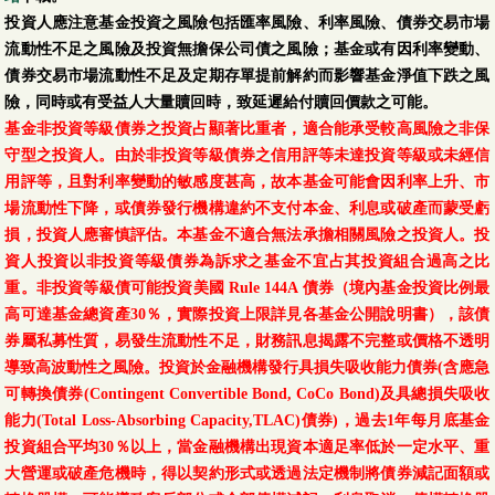
投資人應注意基金投資之風險包括匯率風險、利率風險、債券交易市場
流動性不足之風險及投資無擔保公司債之風險；基金或有因利率變動、
債券交易市場流動性不足及定期存單提前解約而影響基金淨值下跌之風
險，同時或有受益人大量贖回時，致延遲給付贖回價款之可能。
基金非投資等級債券之投資占顯著比重者，適合能承受較高風險之非保
守型之投資人。由於非投資等級債券之信用評等未達投資等級或未經信
用評等，且對利率變動的敏感度甚高，故本基金可能會因利率上升、市
場流動性下降，或債券發行機構違約不支付本金、利息或破產而蒙受虧
損，投資人應審慎評估。本基金不適合無法承擔相關風險之投資人。投
資人投資以非投資等級債券為訴求之基金不宜占其投資組合過高之比
重。非投資等級債可能投資美國 Rule 144A 債券（境內基金投資比例最
高可達基金總資產30％，實際投資上限詳見各基金公開說明書），該債
券屬私募性質，易發生流動性不足，財務訊息揭露不完整或價格不透明
導致高波動性之風險。投資於金融機構發行具損失吸收能力債券(含應急
可轉換債券(Contingent Convertible Bond, CoCo Bond)及具總損失吸收
能力(Total Loss-Absorbing Capacity,TLAC)債券)，過去1年每月底基金
投資組合平均30％以上，當金融機構出現資本適足率低於一定水平、重
大營運或破產危機時，得以契約形式或透過法定機制將債券減記面額或