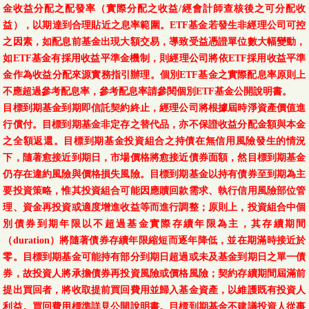
金收益分配之配發率（實際分配之收益/經會計師查核後之可分配收
益），以期達到合理貼近之息率範圍。ETF基金若發生非經理公司可控
之因素，如配息前基金出現大額交易，導致受益憑證單位數大幅變動，
如ETF基金有採用收益平準金機制，則經理公司將依ETF採用收益平準
金作為收益分配來源實務指引辦理。個別ETF基金之實際配息率原則上
不應超過參考配息率，參考配息率請參閱個別ETF基金公開說明書。
目標到期基金到期即信託契約終止，經理公司將根據屆時淨資產價值進
行償付。目標到期基金非定存之替代品，亦不保證收益分配金額與本金
之全額返還。目標到期基金投資組合之持債在無信用風險發生的情況
下，隨著愈接近到期日，市場價格將愈接近債券面額，然目標到期基金
仍存在違約風險與價格損失風險。目標到期基金以持有債券至到期為主
要投資策略，惟其投資組合可能因應贖回款需求、執行信用風險部位管
理、資金再投資或適度增進收益等而進行調整；原則上，投資組合中個
別債券到期年限以不超過基金實際存續年限為主，其存續期間
（duration）將隨著債券存續年限縮短而逐年降低，並在期滿時接近於
零。目標到期基金可能持有部分到期日超過或未及基金到期日之單一債
券，故投資人將承擔債券再投資風險或價格風險；契約存續期間屆滿前
提出買回者，將收取提前買回費用並歸入基金資產，以維護既有投資人
利益。買回費用標準詳見公開說明書。目標到期基金不建議投資人從事