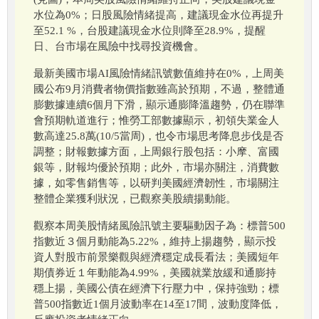
水位為0%；日股風險情緒提高，建議現金水位再提升
至52.1 %，台股建議現金水位則降至28.9%，提醒
日、台市場在風險中找尋投資機會。
最新美國市場AI風險情緒訊號數值維持在0%，上周美
國公布9月消費者物價指數雖高於預期，不過，整體通
膨數據連續6個月下滑，顯示通膨降溫趨勢，仍在聯準
會預期軌道進行；惟勞工部數據顯示，初領失業金人
數高達25.8萬(10/5當周)，也令市場思考降息步伐是否
調整；財報數據方面，上周銀行股包括：小摩、富國
銀等，財報均優於預期；此外，市場亦關注，消費數
據，如零售銷售等，以研判美國經濟韌性，市場關注
整體企業獲利狀況，已觀察美股續揚動能。
觀察本周美股情緒風險訊號主要驅動因子為：標普500
指數近３個月動能為5.22%，維持上揚趨勢，顯示投
資人對股市前景樂觀與經濟穩定成長看法；美國短年
期債券近１年動能為4.99%，美國就業放緩和通膨持
穩上揚，美國公債在經濟下行壓力中，保持強勁；標
普500指數近1個月波動率在14至17間，波動度降低，