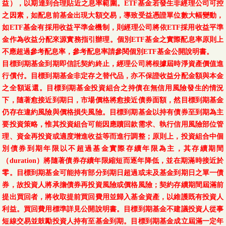
益），以期達到合理貼近之息率範圍。ETF基金若發生非經理公司可控
之因素，如配息前基金出現大額交易，導致受益憑證單位數大幅變動，
如ETF基金有採用收益平準金機制，則經理公司將依ETF採用收益平準
金作為收益分配來源實務指引辦理。個別ETF基金之實際配息率原則上
不應超過參考配息率，參考配息率請參閱個別ETF基金公開說明書。
目標到期基金到期即信託契約終止，經理公司將根據屆時淨資產價值進
行償付。目標到期基金非定存之替代品，亦不保證收益分配金額與本金
之全額返還。目標到期基金投資組合之持債在無信用風險發生的情況
下，隨著愈接近到期日，市場價格將愈接近債券面額，然目標到期基金
仍存在違約風險與價格損失風險。目標到期基金以持有債券至到期為主
要投資策略，惟其投資組合可能因應贖回款需求、執行信用風險部位管
理、資金再投資或適度增進收益等而進行調整；原則上，投資組合中個
別債券到期年限以不超過基金實際存續年限為主，其存續期間
（duration）將隨著債券存續年限縮短而逐年降低，並在期滿時接近於
零。目標到期基金可能持有部分到期日超過或未及基金到期日之單一債
券，故投資人將承擔債券再投資風險或價格風險；契約存續期間屆滿前
提出買回者，將收取提前買回費用並歸入基金資產，以維護既有投資人
利益。買回費用標準詳見公開說明書。目標到期基金不建議投資人從事
短線交易並鼓勵投資人持有至基金到期。目標到期基金成立屆滿一定年