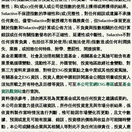
整性；和(或)(c)任何個人或公司從指數的使用上獲得或將獲得的結果。
Solactive不保證指數的準確性和(或)完整性，對任何錯誤或遺漏不承擔
任何責任。儘管Solactive對被授權方有義務責任，但Solactive保留更改
關於指數和Solactive的計算或公佈方法，不負責與指數相關的任何計算
錯誤或任何有關指數發布的不正確性、延遲性或中斷性。Solactive不對
任何損害負責，包括但不限於使用(或無法使用)指數造成任何利潤損
失、業務，或招致任何特殊、附帶、懲罰性、間接損害。
基金若屬環境、社會及治理相關主題基金，相關基金之風險可能含有產
業景氣循環變動、流動性不足、外匯管制、投資地區政經社會變動、對
第三方資料來源依賴、對特定ESG投資重點之集中度或其他投資風險。
有關基金之ESG資訊，投資人應於申購前詳閱基金公開說明書或投資人
須知所載之所有特色及目標等資訊，可至
本公司官網ESG專區
或至
基金
資訊觀測站
進行查詢。
資料僅供參考，請勿將其視為買賣基金或其他任何投資之建議或要約。
本公司自當盡力提供正確資訊，所作任何投資意見與市場分析結果，係
依資料製作當時情況進行判斷，惟可能因市場變化而更動，且文中數
據、預測或意見可能有脫漏、錯誤，投資標的價格與收益亦可能隨時變
動，本公司或關係企業與其相關人等對此不負任何法律責任，投資人應