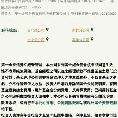
免付費客戶諮詢專線：0800-005-908 ｜客服諮詢傳真：(02)2515-5628 ｜ 樂
齡諮詢專線:(02)2506-3855
營業人：第一金證券投資信託股份有限公司 ｜ 營利事業統一編號：22102023
服務據點：
台北總公司
新竹分公司
台中分公司
高雄分公司
第一金投信獨立經營管理。本公司系列基金經金管會核准或同意生效，
惟不表示絕無風險。基金經理公司以往之經理績效不保證基金之最低投
資收益；基金經理公司除盡善良管理人之注意義務外，不負責基金之盈
虧，亦不保證最低之收益，投資人申購前應詳閱基金公開說明書。有關
基金應負擔之費用（境外基金含分銷費用、反稀釋費用）已揭露於基金
之公開說明書或投資人須知中，本公司及各銷售機構備有公開說明書，
歡迎索取，或自行至
本公司官網
、
公開資訊觀測站
或
境外基金資訊觀測
站
下載。
投資人應注意基金投資之風險包括匯率風險、利率風險、債券交易市場