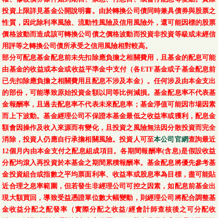
投資上限詳見基金公開說明書。由於轉換公司債同時兼具債券與股票之
性質，因此除利率風險、流動性風險及信用風險外，還可能因標的股票
價格波動而造成該可轉換公司債之價格波動而投資非投資等級或未經信
用評等之轉換公司債所承受之信用風險相對較高。
部分可配息基金配息前未先扣除應負擔之相關費用，且基金的配息可能
由基金的收益或本金或收益平準金中支付（各ETF基金或子基金配息前
已先扣除應負擔之相關費用且配息不涉及本金）。任何涉及由本金支出
的部份，可能導致原始投資金額以同等比例減損。基金配息率不代表基
金報酬率，且過去配息率不代表未來配息率；基金淨值可能因市場因素
而上下波動。基金經理公司不保證本基金最低之收益率或獲利，配息金
額會因操作及收入來源而有變化，且投資之風險無法因分散投資而完全
消除，投資人仍應自行承擔相關風險。投資人可至
本公司官網
查詢最近
12個月內由本金支付之配息組成項目。各期間報酬率(含息)是假設收益
分配均滾入再投資於本基金之期間累積報酬率。基金配息將優先參考基
金投資組合或指數之平均票面利率、收益率或股息率為目標，盡可能貼
近合理之息率範圍，但若發生非經理公司可控之因素，如配息前基金出
現大額買回，導致受益憑證單位數大幅變動，則經理公司將配合調整基
金收益分配之配發率（實際分配之收益/經會計師查核後之可分配收