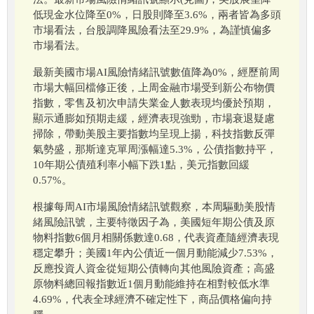
低現金水位降至0%，日股則降至3.6%，兩者皆為多頭
市場看法，台股調降風險看法至29.9%，為謹慎偏多
市場看法。
最新美國市場AI風險情緒訊號數值降為0%，經歷前周
市場大幅回檔修正後，上周金融市場受到新公布物價
指數，零售及初次申請失業金人數表現均優於預期，
顯示通膨如預期走緩，經濟表現強勁，市場衰退疑慮
掃除，帶動美股主要指數均呈現上揚，科技指數反彈
氣勢盛，那斯達克單周漲幅達5.3%，公債指數持平，
10年期公債殖利率小幅下跌1點，美元指數回緩
0.57%。
根據每周AI市場風險情緒訊號觀察，本周驅動美股情
緒風險訊號，主要特徵因子為，美國短年期公債及原
物料指數6個月相關係數達0.68，代表資產隨經濟表現
穩定攀升；美國1年內公債近一個月動能減少7.53%，
反應投資人資金從短期公債轉向其他風險資產；高盛
原物料總回報指數近1個月動能維持在相對較低水準
4.69%，代表全球經濟不確定性下，商品價格偏向持