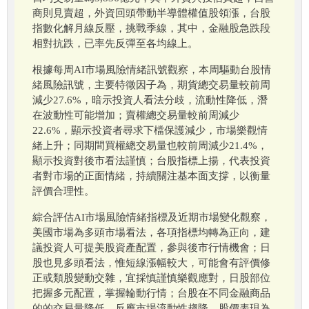
商則見賣超，外資回頭帶動半導體權值股領漲，台股
指數化解月線反壓，挑戰季線，其中，金融股急跌段
相對抗跌，已率先反彈至各均線上。
根據每周AI市場風險情緒訊號觀察，本周驅動台股情
緒風險訊號，主要特徵因子為，期貨總交易量較前周
減少27.6%，暗示投資人看法分歧，流動性降低，潛
在波動性可能增加；賣權總交易量較前周減少
22.6%，顯示投資者尋求下檔保護減少，市場樂觀情
緒上升；同期間買權總交易量也較前周減少21.4%，
顯示投資對後市看法謹慎；台股指標上揚，代表投資
者對市場的正面情緒，持續關注基本面支撐，以衡量
評價合理性。
綜合評估AI市場風險情緒指標及近期市場變化觀察，
美國市場為多頭市場看法，各項指標均轉為正向，建
議投資人可提美股資產配置，參與後市行情機會；日
股也見多頭看法，惟短線漲幅較大，可能會有評價修
正或類股變動交雜，宜採慎謹慎樂觀應對，日股部位
把握多元配置，掌握輪動行情；台股在不同金融商品
的的交易量降低，反應市場流動性趨降，股價表現為