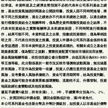
位淨值。本資料提及之經濟走勢預測不必然代表本公司系列基金之績
效，基金投資風險請詳閱基金公開說明書。投資人因不同時間進場，將
有不同之投資績效，過去之績效亦不代表未來績效之保證。以過去績效
進行模擬投資組合之報酬率時，僅為歷史資料模擬投資組合之結果，不
代表本投資組合之實際報酬率及未來績效保證，不同時間進行模擬操
作，結果可能不同。本資料提及之企業、指數或投資標的，僅為舉例說
明之用，不代表任何投資之推薦。投資人申購本公司系列基金係持有基
金受益憑證，而非本資料提及之投資資產或標的。有關未成立之基金初
期資產配置，僅為暫訂之規劃，實際投資配置可能依市場狀況而改變。
基金風險報酬等級，依投信投顧公會分類標準，由低至高分為RR1~RR5
等五個等級。此分類係基於一般市況反映市場價格波動風險，無法涵蓋
所有風險，不宜作為投資唯一依據，投資人仍應注意所投資基金之個別
風險，並考量個人風險承擔能力、資金可運用期間等，始為投資判斷。
基金之風險可能含有產業景氣循環變動、流動性不足、外匯管制、投資
地區政經社會變動或其他投資風險。
遞延手續費N級別，持有未滿1、2、3年，手續費率分別為3%、2%、
1%，於買回時以申購金額、贖回金額孰低計收，滿3年者免付。
本公司系列基金包含新台幣及外幣計價級別，如投資人以非基金計價幣