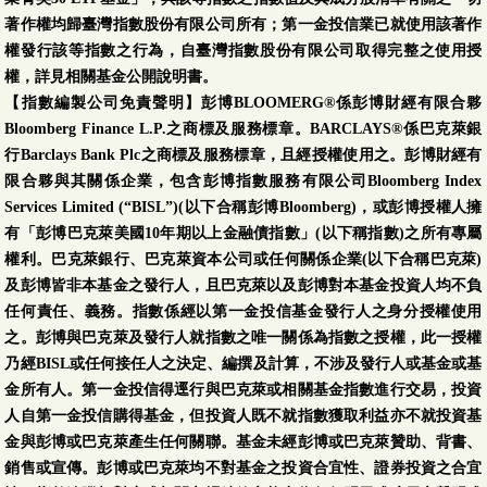
著作權均歸臺灣指數股份有限公司所有；第一金投信業已就使用該著作
權發行該等指數之行為，自臺灣指數股份有限公司取得完整之使用授
權，詳見相關基金公開說明書。
【指數編製公司免責聲明】彭博BLOOMERG®係彭博財經有限合夥
Bloomberg Finance L.P.之商標及服務標章。BARCLAYS®係巴克萊銀
行Barclays Bank Plc之商標及服務標章，且經授權使用之。彭博財經有
限合夥與其關係企業，包含彭博指數服務有限公司Bloomberg Index
Services Limited (“BISL”)(以下合稱彭博Bloomberg)，或彭博授權人擁
有「彭博巴克萊美國10年期以上金融債指數」(以下稱指數)之所有專屬
權利。巴克萊銀行、巴克萊資本公司或任何關係企業(以下合稱巴克萊)
及彭博皆非本基金之發行人，且巴克萊以及彭博對本基金投資人均不負
任何責任、義務。指數係經以第一金投信基金發行人之身分授權使用
之。彭博與巴克萊及發行人就指數之唯一關係為指數之授權，此一授權
乃經BISL或任何接任人之決定、編撰及計算，不涉及發行人或基金或基
金所有人。第一金投信得逕行與巴克萊或相關基金指數進行交易，投資
人自第一金投信購得基金，但投資人既不就指數獲取利益亦不就投資基
金與彭博或巴克萊產生任何關聯。基金未經彭博或巴克萊贊助、背書、
銷售或宣傳。彭博或巴克萊均不對基金之投資合宜性、證券投資之合宜