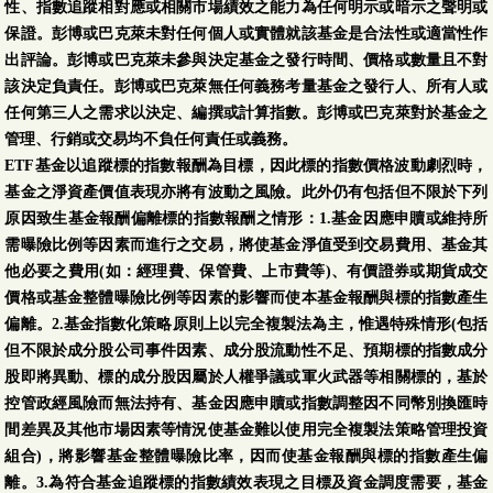
性、指數追蹤相對應或相關市場績效之能力為任何明示或暗示之聲明或
保證。彭博或巴克萊未對任何個人或實體就該基金是合法性或適當性作
出評論。彭博或巴克萊未參與決定基金之發行時間、價格或數量且不對
該決定負責任。彭博或巴克萊無任何義務考量基金之發行人、所有人或
任何第三人之需求以決定、編撰或計算指數。彭博或巴克萊對於基金之
管理、行銷或交易均不負任何責任或義務。
ETF基金以追蹤標的指數報酬為目標，因此標的指數價格波動劇烈時，
基金之淨資產價值表現亦將有波動之風險。此外仍有包括但不限於下列
原因致生基金報酬偏離標的指數報酬之情形：1.基金因應申贖或維持所
需曝險比例等因素而進行之交易，將使基金淨值受到交易費用、基金其
他必要之費用(如：經理費、保管費、上市費等)、有價證券或期貨成交
價格或基金整體曝險比例等因素的影響而使本基金報酬與標的指數產生
偏離。2.基金指數化策略原則上以完全複製法為主，惟遇特殊情形(包括
但不限於成分股公司事件因素、成分股流動性不足、預期標的指數成分
股即將異動、標的成分股因屬於人權爭議或軍火武器等相關標的，基於
控管政經風險而無法持有、基金因應申贖或指數調整因不同幣別換匯時
間差異及其他市場因素等情況使基金難以使用完全複製法策略管理投資
組合)，將影響基金整體曝險比率，因而使基金報酬與標的指數產生偏
離。3.為符合基金追蹤標的指數績效表現之目標及資金調度需要，基金