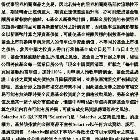
得從事證券相關商品之交易。因此若持有的證券相關商品部位流動性不
足、期貨轉倉正逆價差大、期貨正逆價差波動升高，亦可能造成基金報
酬所追蹤指數的偏離。4.基金以新臺幣計價，而基金所投資的有價證券
或證券相關商品可能為新臺幣以外之計價貨幣，因此匯率波動將影響基
金以新臺幣計算之淨資產價值，可能使基金報酬與標的指數產生偏離。
基金上市前參與申購所買入的每單位淨資產價值，不等同於基金上市後
之價格，參與申購之投資人需自行承擔基金成立日起至上市日止之期
間，基金價格波動所產生折/溢價之風險。基金自上市日起之申購，經理
公司將依基金每一營業日所公告「現金申購買回清單」所載之「每申購
買回基數約當淨值」加計110%，向申購人預收申購價金。基金受益憑
證上市後之買賣成交價格無升降幅度限制，並應依臺灣證交所有關規定
辦理。基金所涉之證券市場交易時間不同，因此基金所涉之證券市場交
易可能有無法即時完全反應基金投資組合之價格波動風險。另基金的淨
值反應其一籃子成分市值總合，惟盤中即時估計淨值與實際基金淨值計
算之投組內容亦可能有所差異，可能造成交易資訊傳遞落差之風險。
Solactive AG (以下簡稱“Solactive”)是「Solactive 太空衛星指數」的授
權方。基於該指數的金融商品不會被Solactive以任何方式贊助、認可、
推廣或銷售，Solactive關於以下事項不得做出任何明示或暗示之陳述、
保證:(a)指數成分證券投資之合宜性；(b)質量、準確性和(或)指數之完