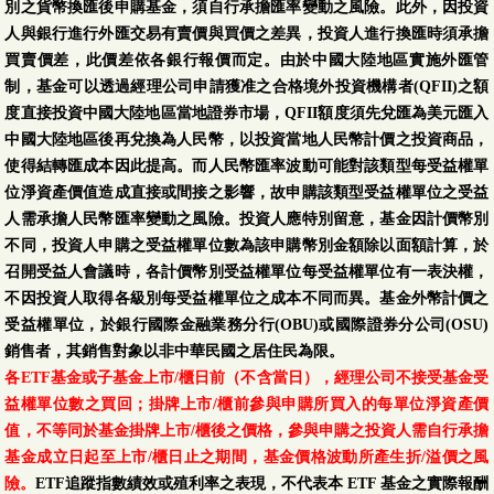
別之貨幣換匯後申購基金，須自行承擔匯率變動之風險。此外，因投資
人與銀行進行外匯交易有賣價與買價之差異，投資人進行換匯時須承擔
買賣價差，此價差依各銀行報價而定。由於中國大陸地區實施外匯管
制，基金可以透過經理公司申請獲准之合格境外投資機構者(QFII)之額
度直接投資中國大陸地區當地證券市場，QFII額度須先兌匯為美元匯入
中國大陸地區後再兌換為人民幣，以投資當地人民幣計價之投資商品，
使得結轉匯成本因此提高。而人民幣匯率波動可能對該類型每受益權單
位淨資產價值造成直接或間接之影響，故申購該類型受益權單位之受益
人需承擔人民幣匯率變動之風險。投資人應特別留意，基金因計價幣別
不同，投資人申購之受益權單位數為該申購幣別金額除以面額計算，於
召開受益人會議時，各計價幣別受益權單位每受益權單位有一表決權，
不因投資人取得各級別每受益權單位之成本不同而異。基金外幣計價之
受益權單位，於銀行國際金融業務分行(OBU)或國際證券分公司(OSU)
銷售者，其銷售對象以非中華民國之居住民為限。
各ETF基金或子基金上市/櫃日前（不含當日），經理公司不接受基金受
益權單位數之買回；掛牌上市/櫃前參與申購所買入的每單位淨資產價
值，不等同於基金掛牌上市/櫃後之價格，參與申購之投資人需自行承擔
基金成立日起至上市/櫃日止之期間，基金價格波動所產生折/溢價之風
險。
ETF追蹤指數績效或殖利率之表現，不代表本 ETF 基金之實際報酬