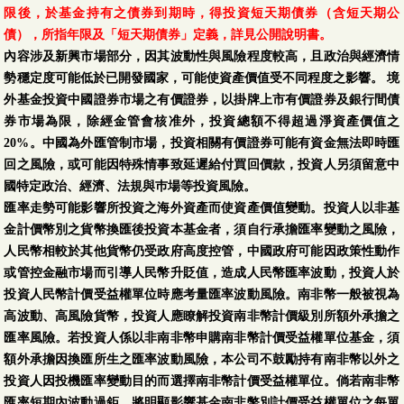
限後，於基金持有之債券到期時，得投資短天期債券（含短天期公
債），所指年限及「短天期債券」定義，詳見公開說明書。
內容涉及新興市場部分，因其波動性與風險程度較高，且政治與經濟情
勢穩定度可能低於已開發國家，可能使資產價值受不同程度之影響。 境
外基金投資中國證券市場之有價證券，以掛牌上市有價證券及銀行間債
券市場為限，除經金管會核准外，投資總額不得超過淨資產價值之
20%。中國為外匯管制市場，投資相關有價證券可能有資金無法即時匯
回之風險，或可能因特殊情事致延遲給付買回價款，投資人另須留意中
國特定政治、經濟、法規與巿場等投資風險。
匯率走勢可能影響所投資之海外資產而使資產價值變動。投資人以非基
金計價幣別之貨幣換匯後投資本基金者，須自行承擔匯率變動之風險，
人民幣相較於其他貨幣仍受政府高度控管，中國政府可能因政策性動作
或管控金融市場而引導人民幣升貶值，造成人民幣匯率波動，投資人於
投資人民幣計價受益權單位時應考量匯率波動風險。南非幣一般被視為
高波動、高風險貨幣，投資人應瞭解投資南非幣計價級別所額外承擔之
匯率風險。若投資人係以非南非幣申購南非幣計價受益權單位基金，須
額外承擔因換匯所生之匯率波動風險，本公司不鼓勵持有南非幣以外之
投資人因投機匯率變動目的而選擇南非幣計價受益權單位。倘若南非幣
匯率短期內波動過鉅，將明顯影響基金南非幣別計價受益權單位之每單