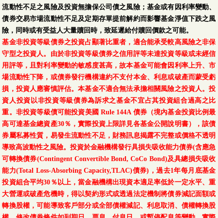
流動性不足之風險及投資無擔保公司債之風險；基金或有因利率變動、
債券交易市場流動性不足及定期存單提前解約而影響基金淨值下跌之風
險，同時或有受益人大量贖回時，致延遲給付贖回價款之可能。
基金非投資等級債券之投資占顯著比重者，適合能承受較高風險之非保
守型之投資人。由於非投資等級債券之信用評等未達投資等級或未經信
用評等，且對利率變動的敏感度甚高，故本基金可能會因利率上升、市
場流動性下降，或債券發行機構違約不支付本金、利息或破產而蒙受虧
損，投資人應審慎評估。本基金不適合無法承擔相關風險之投資人。投
資人投資以非投資等級債券為訴求之基金不宜占其投資組合過高之比
重。非投資等級債可能投資美國 Rule 144A 債券（境內基金投資比例最
高可達基金總資產30％，實際投資上限詳見各基金公開說明書），該債
券屬私募性質，易發生流動性不足，財務訊息揭露不完整或價格不透明
導致高波動性之風險。投資於金融機構發行具損失吸收能力債券(含應急
可轉換債券(Contingent Convertible Bond, CoCo Bond)及具總損失吸收
能力(Total Loss-Absorbing Capacity,TLAC)債券)，過去1年每月底基金
投資組合平均30％以上，當金融機構出現資本適足率低於一定水平、重
大營運或破產危機時，得以契約形式或透過法定機制將債券減記面額或
轉換股權，可能導致客戶部分或全部債權減記、利息取消、債權轉換股
權、修改債券條件如到期日、票息、付息日、或暫停配息等變動。實際