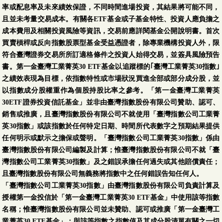
率或配息率及未來績效保證，不同時間進場投資，其結果將可能不同，
且並未考量交易成本。有關各ETF基金或子基金特性、投資人應負擔之
成本費用及相關投資風險等資訊，交易前應詳閱基金公開說明書。首次
買賣槓桿或反向指數股票型基金受益憑證者，除專業機構投資人外，限
符合臺灣證券交易所所訂適格條件之投資人始得交易，並簽具風險預告
書。第一金臺灣工業菁英30 ETF基金以追蹤標的｢臺灣工業菁英30指數｣
之績效表現為目標，依指數特性或市場狀況買進全部或部分成分股，並
以指數成分股權重作為個股持股比率之參考。「第一金臺灣工業菁英
30ETF證券投資信託基金」並非由臺灣指數股份有限公司贊助、認可、
銷售或推廣，且臺灣指數股份有限公司不就使用「臺灣指數公司工業菁
英30指數」或該指數於任何特定日期、時間所代表數字之預期結果提供
任何明示或默示之擔保或聲明。「臺灣指數公司工業菁英30指數」係由
臺灣指數股份有限公司編製及計算；惟臺灣指數股份有限公司不就「臺
灣指數公司工業菁英30指數」及之錯誤承擔任何過失或其他賠償責任；
且臺灣指數股份有限公司無義務將指數中之任何錯誤告知任何人。
「臺灣指數公司工業菁英30指數」由臺灣指數股份有限公司負責計算及
授權第一金投信於「第一金臺灣工業菁英30 ETF基金」中使用該等指數
名稱；惟臺灣指數股份有限公司並未贊助、認可或推廣「第一金臺灣工
業菁英30 ETF基金」；與該等指數之指數值及其成分股清單有關之一切