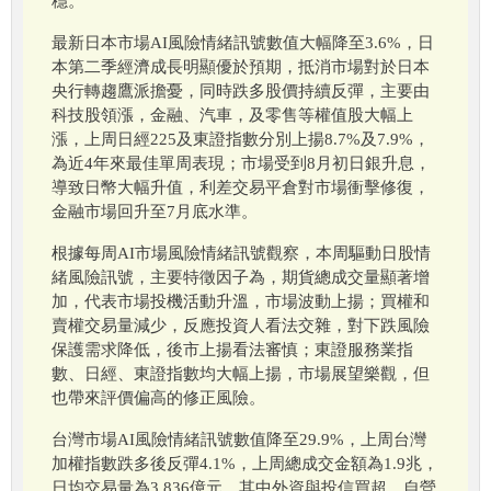
穩。
最新日本市場AI風險情緒訊號數值大幅降至3.6%，日
本第二季經濟成長明顯優於預期，抵消市場對於日本
央行轉趨鷹派擔憂，同時跌多股價持續反彈，主要由
科技股領漲，金融、汽車，及零售等權值股大幅上
漲，上周日經225及東證指數分別上揚8.7%及7.9%，
為近4年來最佳單周表現；市場受到8月初日銀升息，
導致日幣大幅升值，利差交易平倉對市場衝擊修復，
金融市場回升至7月底水準。
根據每周AI市場風險情緒訊號觀察，本周驅動日股情
緒風險訊號，主要特徵因子為，期貨總成交量顯著增
加，代表市場投機活動升溫，市場波動上揚；買權和
賣權交易量減少，反應投資人看法交雜，對下跌風險
保護需求降低，後市上揚看法審慎；東證服務業指
數、日經、東證指數均大幅上揚，市場展望樂觀，但
也帶來評價偏高的修正風險。
台灣市場AI風險情緒訊號數值降至29.9%，上周台灣
加權指數跌多後反彈4.1%，上周總成交金額為1.9兆，
日均交易量為3,836億元，其中外資與投信買超，自營