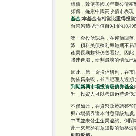
構債，致使美國10年期公債殖利率
頻傳，拖累中國高收債市表現
基金
(
本基金有相當比重得投資
台幣累積型淨值自9/14的10.4984及
第一金投信認為，在運價回落
派，預料美債殖利率短期不易
產業長期趨勢仍舊看好。因此，
接連進場，研判最壞的情況已
因此，第一金投信研判，在市
勢依舊樂觀，並且經理人近期
到期新興市場投資級債券基金
(
升，投資人可以考慮適時逢低
不僅如此，在貨幣政策調整預
興市場債券還本付息應該無虞
中間並未發生企業違約、倒閉等
此一來無須在意短期的價格波
到期返還
)