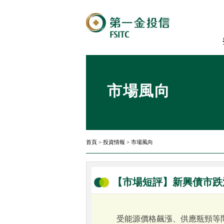
市場風向
首頁
>
投資情報
>
市場風向
【市場短評】新興債市跌
受能源價格飆漲、供應瓶頸等問