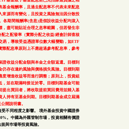
TF基金或子基金配息前已先扣除應負擔之相
表基金報酬率，且過去配息率不代表未來配息
入來源而有變化，且投資之風險無法因分散投
。各期間報酬率(含息)是假設收益分配均滾入
標，盡可能貼近合理之息率範圍，但若發生非
配之配發率（實際分配之收益/經會計師查核
交易，導致受益憑證單位數大幅變動，如ETF
之實際配息率原則上不應超過參考配息率，參考
保證收益分配金額與本金之全額返還。目標到
金仍存在違約風險與價格損失風險。目標到期
適度增進收益等而進行調整；原則上，投資組
降低，並在期滿時接近於零。目標到期基金可能
前提出買回者，將收取提前買回費用並歸入基
資人持有至基金到期。目標到期基金成立屆滿
見公開說明書。
受不同程度之影響。 境外基金投資中國證券
0%。中國為外匯管制市場，投資相關有價證
法規與巿場等投資風險。