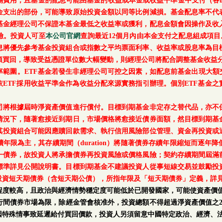
關費用，且基金的配息可能由基金的收益或本金或收益平準金中支付（各E
金支出的部份，可能導致原始投資金額以同等比例減損。基金配息率不代
基金經理公司不保證本基金最低之收益率或獲利，配息金額會因操作及收
險。投資人可至
本公司官網
查詢最近12個月內由本金支付之配息組成項目
息將優先參考基金投資組合或指數之平均票面利率、收益率或股息率為目
額買回，導致受益憑證單位數大幅變動，則經理公司將配合調整基金收益分
範圍。ETF基金若發生非經理公司可控之因素，如配息前基金出現大額
ETF採用收益平準金作為收益分配來源實務指引辦理。個別ETF基金
司將根據屆時淨資產價值進行償付。目標到期基金非定存之替代品，亦不
情況下，隨著愈接近到期日，市場價格將愈接近債券面額，然目標到期基
其投資組合可能因應贖回款需求、執行信用風險部位管理、資金再投資或
年限為主，其存續期間（duration）將隨著債券存續年限縮短而逐年
一債券，故投資人將承擔債券再投資風險或價格風險；契約存續期間屆滿
標準詳見公開說明書。目標到期基金不建議投資人從事短線交易並鼓勵投
投資短天期債券（含短天期公債），所指年限及「短天期債券」定義，詳
程度較高，且政治與經濟情勢穩定度可能低於已開發國家，可能使資產價值
行間債券市場為限，除經金管會核准外，投資總額不得超過淨資產價值之2
因特殊情事致延遲給付買回價款，投資人另須留意中國特定政治、經濟、