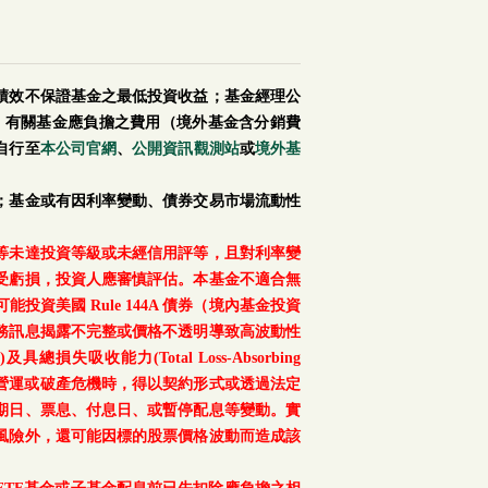
績效不保證基金之最低投資收益；基金經理公
。有關基金應負擔之費用（境外基金含分銷費
自行至
本公司官網
、
公開資訊觀測站
或
境外基
；基金或有因利率變動、債券交易市場流動性
等未達投資等級或未經信用評等，且對利率變
受虧損，投資人應審慎評估。本基金不適合無
美國 Rule 144A 債券（境內基金投資
務訊息揭露不完整或價格不透明導致高波動性
總損失吸收能力(Total Loss-Absorbing
、重大營運或破產危機時，得以契約形式或透過法定
期日、票息、付息日、或暫停配息等變動。實
風險外，還可能因標的股票價格波動而造成該