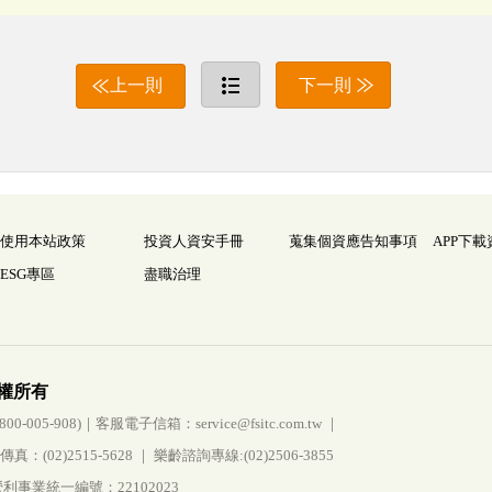
上一則
下一則
使用本站政策
投資人資安手冊
蒐集個資應告知事項
APP下載
ESG專區
盡職治理
權所有
005-908)｜客服電子信箱：service@fsitc.com.tw ｜
(02)2515-5628 ｜ 樂齡諮詢專線:(02)2506-3855
事業統一編號：22102023