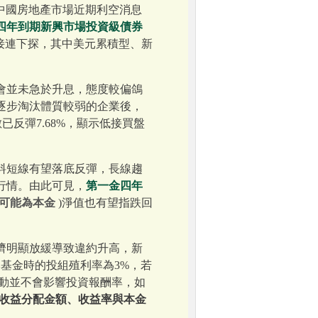
如此，中國房地產市場近期利空消息
四年到期新興市場投資級債券
接連下探，其中美元累積型、新
會並未急於升息，態度較偏鴿
逐步淘汰體質較弱的企業後，
反彈7.68%，顯示低接買盤
料短線有望落底反彈，長線趨
行情。由此可見，
第一金四年
可能為本金
)淨值也有望指跌回
濟明顯放緩導致違約升高，新
基金時的投組殖利率為3%，若
波動並不會影響投資報酬率，如
證收益分配金額、收益率與本金