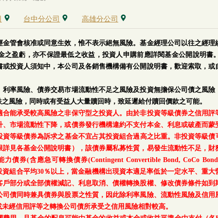
司
台中分公司
高雄分公司
經金管會核准或同意生效，惟不表示絕無風險。基金經理公司以往之經理
金之盈虧，亦不保證最低之收益，投資人申購前應詳閱基金公開說明書
書或投資人須知中，本公司及各銷售機構備有公開說明書，歡迎索取，或
、利率風險、債券交易市場流動性不足之風險及投資無擔保公司債之風險
跌之風險，同時或有受益人大量贖回時，致延遲給付贖回價款之可能。
適合能承受較高風險之非保守型之投資人。由於非投資等級債券之信用評
升、市場流動性下降，或債券發行機構違約不支付本金、利息或破產而蒙
等級債券為訴求之基金不宜占其投資組合過高之比重。非投資等級債可能投資
上限詳見各基金公開說明書），該債券屬私募性質，易發生流動性不足，財
轉換債券(Contingent Convertible Bond, CoCo Bond)及具
每月底基金投資組合平均30％以上，當金融機構出現資本適足率低於一定水平
客戶部分或全部債權減記、利息取消、債權轉換股權、修改債券條件如到
公司債同時兼具債券與股票之性質，因此除利率風險、流動性風險及信用
或未經信用評等之轉換公司債所承受之信用風險相對較高。