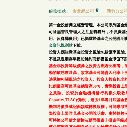
台北總公司
新竹分公
服務據點：
第一金投信獨立經營管理。本公司系列基金
司除盡善良管理人之注意義務外，不負責基
用、反稀釋費用）已揭露於基金之公開說明
金資訊觀測站
下載。
投資人應注意基金投資之風險包括匯率風險
不足及定期存單提前解約而影響基金淨值下
基金非投資等級債券之投資占顯著比重者，
動的敏感度甚高，故本基金可能會因利率上
法承擔相關風險之投資人。投資人投資以非投資
比例最高可達基金總資產30％，實際投資
之風險。投資於金融機構發行具損失吸收能力債券(含應急可
Capacity,TLAC)債券)，過去1年
機制將債券減記面額或轉換股權，可能導致
際投資上限詳見基金公開說明書。由於轉換
可轉換公司債之價格波動而投資非投資等級