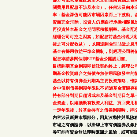
部分可配息基金配息前未先扣除應負擔之相
關費用且配息不涉及本金）。任何涉及由本
率；基金淨值可能因市場因素而上下波動。
資而完全消除，投資人仍應自行承擔相關風
再投資於本基金之期間累積報酬率。基金配
經理公司可控之因素，如配息前基金出現大
後之可分配收益），以期達到合理貼近之息率
基金有採用收益平準金機制，則經理公司將依
配息率請參閱個別ETF基金公開說明書。
目標到期基金到期即信託契約終止，經理公
期基金投資組合之持債在無信用風險發生的
基金以持有債券至到期為主要投資策略，惟
合中個別債券到期年限以不超過基金實際存續
持有部分到期日超過或未及基金到期日之單
金資產，以維護既有投資人利益。買回費用
一定年限後，於基金持有之債券到期時，得
內容涉及新興市場部分，因其波動性與風險
市場之有價證券，以掛牌上市有價證券及銀
券可能有資金無法即時匯回之風險，或可能