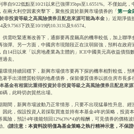
自9/22低點至10/21以來已強彈35bps至1.6551%。不僅
，在兩大利空因素夾擊下，聚焦投資於新興市場債券的「
第一金
於非投資等級之高風險債券且配息來源可能為本金
)」近期淨值
9.7563下跌至10/19的10.3131及9.6574。
、供需吃緊逐漸改善下，通膨要再度飆高的機率較低，加上聯準
再強彈。另一方面，中國房市現階段正在汰弱留強，預料在政府
自14日以來「以房地產業為主體的」ICE中國美元高收益債指數已
經過去。
場環境持續回穩下，新興市場債市要再下探的機率相對較低，預
也著手出清體質較弱的地產債券，保留優質債券以抓住房市長多
本基金有相當比重得投資於非投資等級之高風險債券且配息來源
加碼，此時切勿貿然出場。
期期間，新興市場波動乃正常情形，只要不出現猛暴性升息、經
。因此，假設投資人若採取買進並持有本基金4年的策略，投資本
風險，預計4年後能領回12%(3%*4)的報酬，可見債券的價格
動。
(請注意：本資料說明僅為基金策略之執行精神示意，不保