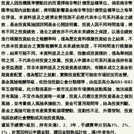
投資人因投機匯率變動目的而選擇南非幣計價受益權單位。倘若南非幣
匯率短期內波動過鉅，將明顯影響基金南非幣別計價受益權單位之每單
位淨值。本資料提及之經濟走勢預測不必然代表本公司系列基金之績
效，基金投資風險請詳閱基金公開說明書。投資人因不同時間進場，將
有不同之投資績效，過去之績效亦不代表未來績效之保證。以過去績效
進行模擬投資組合之報酬率時，僅為歷史資料模擬投資組合之結果，不
代表本投資組合之實際報酬率及未來績效保證，不同時間進行模擬操
作，結果可能不同。本資料提及之企業、指數或投資標的，僅為舉例說
明之用，不代表任何投資之推薦。投資人申購本公司系列基金係持有基
金受益憑證，而非本資料提及之投資資產或標的。有關未成立之基金初
期資產配置，僅為暫訂之規劃，實際投資配置可能依市場狀況而改變。
基金風險報酬等級，依投信投顧公會分類標準，由低至高分為RR1~RR5
等五個等級。此分類係基於一般市況反映市場價格波動風險，無法涵蓋
所有風險，不宜作為投資唯一依據，投資人仍應注意所投資基金之個別
風險，並考量個人風險承擔能力、資金可運用期間等，始為投資判斷。
基金之風險可能含有產業景氣循環變動、流動性不足、外匯管制、投資
地區政經社會變動或其他投資風險。
遞延手續費N級別，持有未滿1、2、3年，手續費率分別為3%、2%、
1%，於買回時以申購金額、贖回金額孰低計收，滿3年者免付。