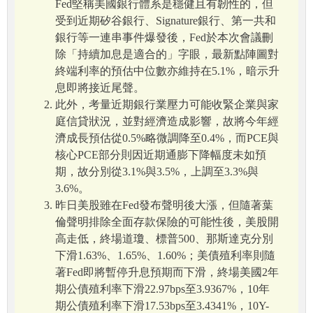
Fed堅稱美國銀行體系是穩健且有韌性的，但
受到近期矽谷銀行、Signature銀行、第一共和
銀行等一連串事件爆發後，Fed於本次會議刪
除「持續加息是適合的」字眼，最新點陣圖對
終端利率的預估中位數亦維持在5.1%，暗示升
息即將接近尾聲。
此外，考量近期銀行業壓力可能收緊企業與家
庭信貸狀況，並對經濟造成影響，故將今年經
濟成長預估從0.5%略微調降至0.4%，而PCE與
核心PCE部分則因近期通膨下降幅度未如預
期，故分別從3.1%與3.5%，上調至3.3%與
3.6%。
昨日美股雖在Fed發布聲明後大漲，但隨著葉
倫聲明排除全面存款保險的可能性後，美股開
高走低，終場道瓊、標普500、那斯達克分別
下滑1.63%、1.65%、1.60%；美債殖利率則隨
著Fed即將暫停升息預期而下滑，終場美國2年
期公債殖利率下滑22.97bps至3.9367%，10年
期公債殖利率下滑17.53bps至3.4341%，10Y-