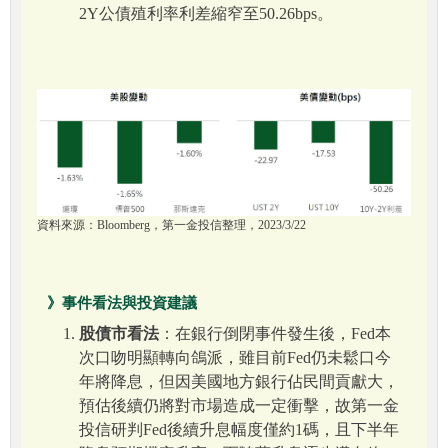
2Y公債殖利率利差縮窄至50.26bps。
資料來源：Bloomberg，第一金投信整理，2023/3/22
》事件看法與投資建議
股債市看法
：在銀行倒閉事件發生後，Fed本
次口吻明顯轉向鴿派，雖目前Fed仍未鬆口今
年將降息，但因美國地方銀行佔民間貢獻大，
預估後續仍將對市場造成一定衝擊，故第一金
投信研判Fed後續升息幅度僅約1碼，且下半年