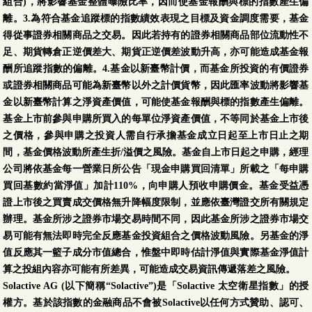
組合)，將影響基金整體曝險比率，因而使基金報酬與標的指數產生偏
離。3.為符合基金追蹤標的指數績效表現之目標及資金調度需要，基金
得從事證券相關商品之交易。因此若持有的證券相關商品部位流動性不
足、期貨轉倉正逆價差大、期貨正逆價差波動升高，亦可能造成基金報
酬所追蹤指數的偏離。4.基金以新臺幣計價，而基金所投資的有價證券
或證券相關商品可能為新臺幣以外之計價貨幣，因此匯率波動將影響基
金以新臺幣計算之淨資產價值，可能使基金報酬與標的指數產生偏離。
基金上市前參與申購所買入的每單位淨資產價值，不等同於基金上市後
之價格，參與申購之投資人需自行承擔基金成立日起至上市日止之期
間，基金價格波動所產生折/溢價之風險。基金自上市日起之申購，經理
公司將依基金每一營業日所公告「現金申購買回清單」所載之「每申購
買回基數約當淨值」加計110%，向申購人預收申購價金。基金受益憑
證上市後之買賣成交價格無升降幅度限制，並應依臺灣證交所有關規定
辦理。基金所涉之證券市場交易時間不同，因此基金所涉之證券市場交
易可能有無法即時完全反應基金投資組合之價格波動風險。另基金的淨
值反應其一籃子成分市值總合，惟盤中即時估計淨值與實際基金淨值計
算之投組內容亦可能有所差異，可能造成交易資訊傳遞落差之風險。
Solactive AG (以下簡稱“Solactive”)是「Solactive 太空衛星指數」的授
權方。基於該指數的金融商品不會被Solactive以任何方式贊助、認可、