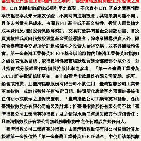
基金成立日起至上市/櫃日止之期間，基金價格波動所產生折/溢價之風
險。
ETF追蹤指數績效或殖利率之表現，不代表本 ETF 基金之實際報酬
率或配息率及未來績效保證，不同時間進場投資，其結果將可能不同，
且並未考量交易成本。有關各ETF基金或子基金特性、投資人應負擔之
成本費用及相關投資風險等資訊，交易前應詳閱基金公開說明書。首次
買賣槓桿或反向指數股票型基金受益憑證者，除專業機構投資人外，限
符合臺灣證券交易所所訂適格條件之投資人始得交易，並簽具風險預告
書。第一金臺灣工業菁英30 ETF基金以追蹤標的｢臺灣工業菁英30指數｣
之績效表現為目標，依指數特性或市場狀況買進全部或部分成分股，並
以指數成分股權重作為個股持股比率之參考。「第一金臺灣工業菁英
30ETF證券投資信託基金」並非由臺灣指數股份有限公司贊助、認可、
銷售或推廣，且臺灣指數股份有限公司不就使用「臺灣指數公司工業菁
英30指數」或該指數於任何特定日期、時間所代表數字之預期結果提供
任何明示或默示之擔保或聲明。「臺灣指數公司工業菁英30指數」係由
臺灣指數股份有限公司編製及計算；惟臺灣指數股份有限公司不就「臺
灣指數公司工業菁英30指數」及之錯誤承擔任何過失或其他賠償責任；
且臺灣指數股份有限公司無義務將指數中之任何錯誤告知任何人。
「臺灣指數公司工業菁英30指數」由臺灣指數股份有限公司負責計算及
授權第一金投信於「第一金臺灣工業菁英30 ETF基金」中使用該等指數