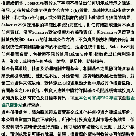
推廣或銷售，Solactive關於以下事項不得做出任何明示或暗示之陳述、
保證:(a)指數成分證券投資之合宜性；(b)質量、準確性和(或)指數之完
整性；和(或)(c)任何個人或公司從指數的使用上獲得或將獲得的結果。
Solactive不保證指數的準確性和(或)完整性，對任何錯誤或遺漏不承擔
任何責任。儘管Solactive對被授權方有義務責任，但Solactive保留更改
關於指數和Solactive的計算或公佈方法，不負責與指數相關的任何計算
錯誤或任何有關指數發布的不正確性、延遲性或中斷性。Solactive不對
任何損害負責，包括但不限於使用(或無法使用)指數造成任何利潤損
失、業務，或招致任何特殊、附帶、懲罰性、間接損害。
基金若屬環境、社會及治理相關主題基金，相關基金之風險可能含有產
業景氣循環變動、流動性不足、外匯管制、投資地區政經社會變動、對
第三方資料來源依賴、對特定ESG投資重點之集中度或其他投資風險。
有關基金之ESG資訊，投資人應於申購前詳閱基金公開說明書或投資人
須知所載之所有特色及目標等資訊，可至
本公司官網ESG專區
或至
基金
資訊觀測站
進行查詢。
資料僅供參考，請勿將其視為買賣基金或其他任何投資之建議或要約。
本公司自當盡力提供正確資訊，所作任何投資意見與市場分析結果，係
依資料製作當時情況進行判斷，惟可能因市場變化而更動，且文中數
據、預測或意見可能有脫漏、錯誤，投資標的價格與收益亦可能隨時變