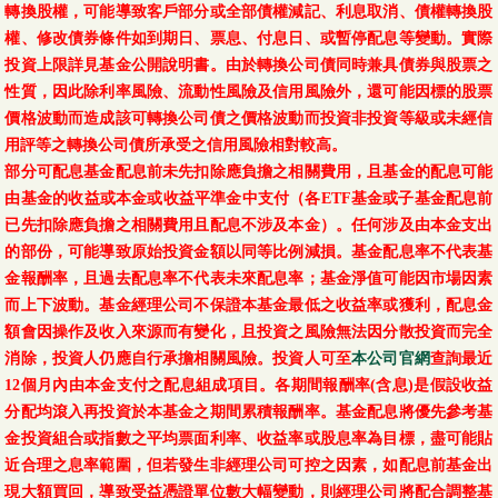
轉換股權，可能導致客戶部分或全部債權減記、利息取消、債權轉換股
權、修改債券條件如到期日、票息、付息日、或暫停配息等變動。實際
投資上限詳見基金公開說明書。由於轉換公司債同時兼具債券與股票之
性質，因此除利率風險、流動性風險及信用風險外，還可能因標的股票
價格波動而造成該可轉換公司債之價格波動而投資非投資等級或未經信
用評等之轉換公司債所承受之信用風險相對較高。
部分可配息基金配息前未先扣除應負擔之相關費用，且基金的配息可能
由基金的收益或本金或收益平準金中支付（各ETF基金或子基金配息前
已先扣除應負擔之相關費用且配息不涉及本金）。任何涉及由本金支出
的部份，可能導致原始投資金額以同等比例減損。基金配息率不代表基
金報酬率，且過去配息率不代表未來配息率；基金淨值可能因市場因素
而上下波動。基金經理公司不保證本基金最低之收益率或獲利，配息金
額會因操作及收入來源而有變化，且投資之風險無法因分散投資而完全
消除，投資人仍應自行承擔相關風險。投資人可至
本公司官網
查詢最近
12個月內由本金支付之配息組成項目。各期間報酬率(含息)是假設收益
分配均滾入再投資於本基金之期間累積報酬率。基金配息將優先參考基
金投資組合或指數之平均票面利率、收益率或股息率為目標，盡可能貼
近合理之息率範圍，但若發生非經理公司可控之因素，如配息前基金出
現大額買回，導致受益憑證單位數大幅變動，則經理公司將配合調整基