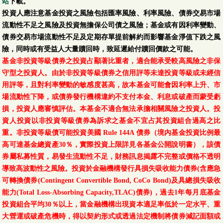
站
下載。
投資人應注意基金投資之風險包括匯率風險、利率風險、債券交易市場
流動性不足之風險及投資無擔保公司債之風險；基金或有因利率變動、
債券交易市場流動性不足及定期存單提前解約而影響基金淨值下跌之風
險，同時或有受益人大量贖回時，致延遲給付贖回價款之可能。
基金非投資等級債券之投資占顯著比重者，適合能承受較高風險之非保
守型之投資人。由於非投資等級債券之信用評等未達投資等級或未經信
用評等，且對利率變動的敏感度甚高，故本基金可能會因利率上升、市
場流動性下降，或債券發行機構違約不支付本金、利息或破產而蒙受虧
損，投資人應審慎評估。本基金不適合無法承擔相關風險之投資人。投
資人投資以非投資等級債券為訴求之基金不宜占其投資組合過高之比
重。非投資等級債可能投資美國 Rule 144A 債券（境內基金投資比例最
高可達基金總資產30％，實際投資上限詳見各基金公開說明書），該債
券屬私募性質，易發生流動性不足，財務訊息揭露不完整或價格不透明
導致高波動性之風險。投資於金融機構發行具損失吸收能力債券(含應急
可轉換債券(Contingent Convertible Bond, CoCo Bond)及具總損失吸收
能力(Total Loss-Absorbing Capacity,TLAC)債券)，過去1年每月底基金
投資組合平均30％以上，當金融機構出現資本適足率低於一定水平、重
大營運或破產危機時，得以契約形式或透過法定機制將債券減記面額或