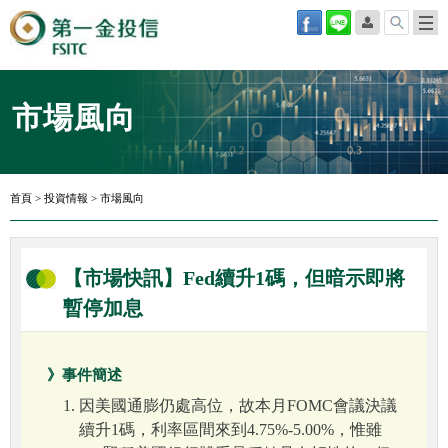
市場風向
首頁
>
投資情報
>
市場風向
【市場快訊】Fed續升1碼，但暗示即將
暫停加息
》事件簡述
因美國通膨仍處高位，故本月FOMC會議決議
續升1碼，利率區間來到4.75%-5.00%，惟雖