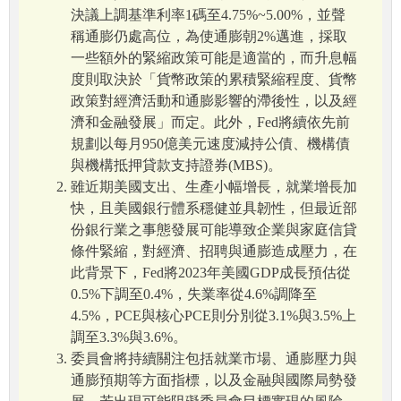
決議上調基準利率1碼至4.75%~5.00%，並聲
稱通膨仍處高位，為使通膨朝2%邁進，採取
一些額外的緊縮政策可能是適當的，而升息幅
度則取決於「貨幣政策的累積緊縮程度、貨幣
政策對經濟活動和通膨影響的滯後性，以及經
濟和金融發展」而定。此外，Fed將續依先前
規劃以每月950億美元速度減持公債、機構債
與機構抵押貸款支持證券(MBS)。
雖近期美國支出、生產小幅增長，就業增長加
快，且美國銀行體系穩健並具韌性，但最近部
份銀行業之事態發展可能導致企業與家庭信貸
條件緊縮，對經濟、招聘與通膨造成壓力，在
此背景下，Fed將2023年美國GDP成長預估從
0.5%下調至0.4%，失業率從4.6%調降至
4.5%，PCE與核心PCE則分別從3.1%與3.5%上
調至3.3%與3.6%。
委員會將持續關注包括就業市場、通膨壓力與
通膨預期等方面指標，以及金融與國際局勢發