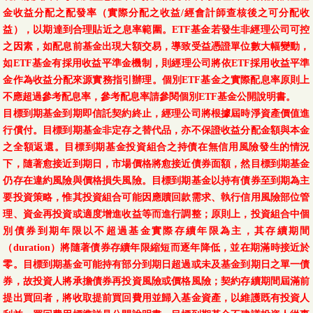
金收益分配之配發率（實際分配之收益/經會計師查核後之可分配收
益），以期達到合理貼近之息率範圍。ETF基金若發生非經理公司可控
之因素，如配息前基金出現大額交易，導致受益憑證單位數大幅變動，
如ETF基金有採用收益平準金機制，則經理公司將依ETF採用收益平準
金作為收益分配來源實務指引辦理。個別ETF基金之實際配息率原則上
不應超過參考配息率，參考配息率請參閱個別ETF基金公開說明書。
目標到期基金到期即信託契約終止，經理公司將根據屆時淨資產價值進
行償付。目標到期基金非定存之替代品，亦不保證收益分配金額與本金
之全額返還。目標到期基金投資組合之持債在無信用風險發生的情況
下，隨著愈接近到期日，市場價格將愈接近債券面額，然目標到期基金
仍存在違約風險與價格損失風險。目標到期基金以持有債券至到期為主
要投資策略，惟其投資組合可能因應贖回款需求、執行信用風險部位管
理、資金再投資或適度增進收益等而進行調整；原則上，投資組合中個
別債券到期年限以不超過基金實際存續年限為主，其存續期間
（duration）將隨著債券存續年限縮短而逐年降低，並在期滿時接近於
零。目標到期基金可能持有部分到期日超過或未及基金到期日之單一債
券，故投資人將承擔債券再投資風險或價格風險；契約存續期間屆滿前
提出買回者，將收取提前買回費用並歸入基金資產，以維護既有投資人