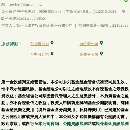
箱：service@fsitc.com.tw ｜
免付費客戶諮詢專線：0800-005-908 ｜客服諮詢傳真：(02)2515-5628 ｜ 樂
齡諮詢專線:(02)2506-3855
營業人：第一金證券投資信託股份有限公司 ｜ 營利事業統一編號：22102023
服務據點：
台北總公司
新竹分公司
台中分公司
高雄分公司
第一金投信獨立經營管理。本公司系列基金經金管會核准或同意生效，
惟不表示絕無風險。基金經理公司以往之經理績效不保證基金之最低投
資收益；基金經理公司除盡善良管理人之注意義務外，不負責基金之盈
虧，亦不保證最低之收益，投資人申購前應詳閱基金公開說明書。有關
基金應負擔之費用（境外基金含分銷費用、反稀釋費用）已揭露於基金
之公開說明書或投資人須知中，本公司及各銷售機構備有公開說明書，
歡迎索取，或自行至
本公司官網
、
公開資訊觀測站
或
境外基金資訊觀測