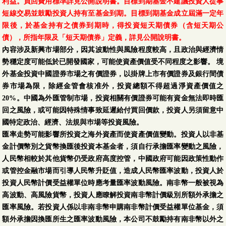
利益。買回費用標準詳見公開說明書。目標到期基金不建議投資人從事
短線交易並鼓勵投資人持有至基金到期。目標到期基金成立屆滿一定年
限後，於基金持有之債券到期時，得投資短天期債券（含短天期公
債），所指年限及「短天期債券」定義，詳見公開說明書。
內容涉及新興市場部分，因其波動性與風險程度較高，且政治與經濟情
勢穩定度可能低於已開發國家，可能使資產價值受不同程度之影響。 境
外基金投資中國證券市場之有價證券，以掛牌上市有價證券及銀行間債
券市場為限，除經金管會核准外，投資總額不得超過淨資產價值之
20%。中國為外匯管制市場，投資相關有價證券可能有資金無法即時匯
回之風險，或可能因特殊情事致延遲給付買回價款，投資人另須留意中
國特定政治、經濟、法規與巿場等投資風險。
匯率走勢可能影響所投資之海外資產而使資產價值變動。投資人以非基
金計價幣別之貨幣換匯後投資本基金者，須自行承擔匯率變動之風險，
人民幣相較於其他貨幣仍受政府高度控管，中國政府可能因政策性動作
或管控金融市場而引導人民幣升貶值，造成人民幣匯率波動，投資人於
投資人民幣計價受益權單位時應考量匯率波動風險。南非幣一般被視為
高波動、高風險貨幣，投資人應瞭解投資南非幣計價級別所額外承擔之
匯率風險。若投資人係以非南非幣申購南非幣計價受益權單位基金，須
額外承擔因換匯所生之匯率波動風險，本公司不鼓勵持有南非幣以外之