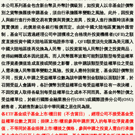
本公司系列基金包含新台幣及外幣計價級別，如投資人以非基金計價幣
別之貨幣換匯後申購基金，須自行承擔匯率變動之風險。此外，因投資
人與銀行進行外匯交易有賣價與買價之差異，投資人進行換匯時須承擔
買賣價差，此價差依各銀行報價而定。由於中國大陸地區實施外匯管
制，基金可以透過經理公司申請獲准之合格境外投資機構者(QFII)之額
度直接投資中國大陸地區當地證券市場，QFII額度須先兌匯為美元匯入
中國大陸地區後再兌換為人民幣，以投資當地人民幣計價之投資商品，
使得結轉匯成本因此提高。而人民幣匯率波動可能對該類型每受益權單
位淨資產價值造成直接或間接之影響，故申購該類型受益權單位之受益
人需承擔人民幣匯率變動之風險。投資人應特別留意，基金因計價幣別
不同，投資人申購之受益權單位數為該申購幣別金額除以面額計算，於
召開受益人會議時，各計價幣別受益權單位每受益權單位有一表決權，
不因投資人取得各級別每受益權單位之成本不同而異。基金外幣計價之
受益權單位，於銀行國際金融業務分行(OBU)或國際證券分公司(OSU)
銷售者，其銷售對象以非中華民國之居住民為限。
各ETF基金或子基金上市/櫃日前（不含當日），經理公司不接受基金受
益權單位數之買回；掛牌上市/櫃前參與申購所買入的每單位淨資產價
值，不等同於基金掛牌上市/櫃後之價格，參與申購之投資人需自行承擔