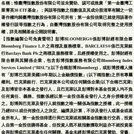
名稱；惟臺灣指數股份有限公司並未贊助、認可或推廣「第一金臺灣工
業菁英30 ETF基金」；與該等指數之指數值及其成分股清單有關之一切
著作權均歸臺灣指數股份有限公司所有；第一金投信業已就使用該著作
權發行該等指數之行為，自臺灣指數股份有限公司取得完整之使用授
權，詳見相關基金公開說明書。
【指數編製公司免責聲明】彭博BLOOMERG®係彭博財經有限合夥
Bloomberg Finance L.P.之商標及服務標章。BARCLAYS®係巴克萊銀
行Barclays Bank Plc之商標及服務標章，且經授權使用之。彭博財經有
限合夥與其關係企業，包含彭博指數服務有限公司Bloomberg Index
Services Limited (“BISL”)(以下合稱彭博Bloomberg)，或彭博授權人擁
有「彭博巴克萊美國10年期以上金融債指數」(以下稱指數)之所有專屬
權利。巴克萊銀行、巴克萊資本公司或任何關係企業(以下合稱巴克萊)
及彭博皆非本基金之發行人，且巴克萊以及彭博對本基金投資人均不負
任何責任、義務。指數係經以第一金投信基金發行人之身分授權使用
之。彭博與巴克萊及發行人就指數之唯一關係為指數之授權，此一授權
乃經BISL或任何接任人之決定、編撰及計算，不涉及發行人或基金或基
金所有人。第一金投信得逕行與巴克萊或相關基金指數進行交易，投資
人自第一金投信購得基金，但投資人既不就指數獲取利益亦不就投資基
金與彭博或巴克萊產生任何關聯。基金未經彭博或巴克萊贊助、背書、