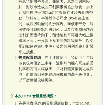
降息預期機率升高。而隨著升息逐步邁向終
點，對股市造成的不利因素將逐步淡化，加上
近期科技股受到ChatGPT與庫存逐步去化的帶
動，預料AI、半導體等公司之EPS有往上空
間，成長股動能將逐步浮現。而債市部分，隨
著暫停升息時點即將到來，以及市場風險趨避
之利多因素帶動下，預估殖利率再度大幅上揚
機率不高，惟投資上應避開低評等債券，以免
受到如矽谷銀行事件引發之信用利差跳升所帶
來之損傷。
投資配置建議
：在上述情況下，預估下半年股
市表現將優於上半年，近期可伺機布局先前受
利率攀高而大幅修正，且財務體質優質之成長
股，而債市部分則建議伺機布局高評級債券，
以平衡整體投組風險。
》本次FOMC會議重點摘要：
為尋求實現2%的長期通膨目標，本次FOMC