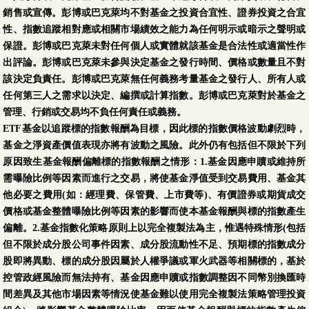
銷售或宣傳。彭博或巴克萊均不對基金之投資合宜性、證券投資之合宜
性、指數追蹤相對應或相關市場績效之能力為任何明示或暗示之聲明或
保證。彭博或巴克萊未對任何個人或實體就該基金是合法性或適當性作
出評論。彭博或巴克萊未參與決定基金之發行時間、價格或數量且不對
該決定負責任。彭博或巴克萊無任何義務考量基金之發行人、所有人或
任何第三人之需求以決定、編撰或計算指數。彭博或巴克萊對於基金之
管理、行銷或交易均不負任何責任或義務。
ETF基金以追蹤標的指數報酬為目標，因此標的指數價格波動劇烈時，
基金之淨資產價值表現亦將有波動之風險。此外仍有包括但不限於下列
原因致生基金報酬偏離標的指數報酬之情形：1.基金因應申贖或維持所
需曝險比例等因素而進行之交易，將使基金淨值受到交易費用、基金其
他必要之費用(如：經理費、保管費、上市費等)、有價證券或期貨成交
價格或基金整體曝險比例等因素的影響而使本基金報酬與標的指數產生
偏離。2.基金指數化策略原則上以完全複製法為主，惟遇特殊情形(包括
但不限於成分股公司事件因素、成分股流動性不足、預期標的指數成分
股即將異動、標的成分股因屬於人權爭議或軍火武器等相關標的，基於
控管政經風險而無法持有、基金因應申贖或指數調整因不同幣別換匯時
間差異及其他市場因素等情況使基金難以使用完全複製法策略管理投資